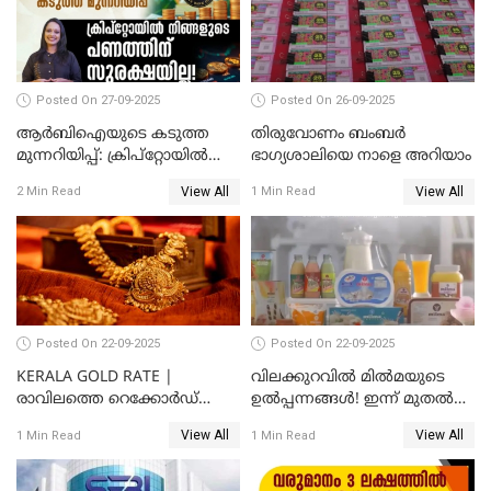
Posted On 27-09-2025
Posted On 26-09-2025
ആർബിഐയുടെ കടുത്ത
തിരുവോണം ബംബര്‍
മുന്നറിയിപ്പ്: ക്രിപ്റ്റോയിൽ
ഭാഗ്യശാലിയെ നാളെ അറിയാം
നിങ്ങളുടെ പണത്തിന്
View All
View All
2 Min Read
1 Min Read
സുരക്ഷയില്ല!
Posted On 22-09-2025
Posted On 22-09-2025
KERALA GOLD RATE |
വിലക്കുറവിൽ മിൽമയുടെ
രാവിലത്തെ റെക്കോർഡ്
ഉൽപ്പന്നങ്ങൾ! ഇന്ന് മുതൽ
ഉച്ചയ്ക്ക് തിരുത്തി; ഇന്ന് രണ്ട്
ജിഎസ്ടി ആനുകൂല്യം
View All
View All
1 Min Read
1 Min Read
തവണ കൂടി; പവൻ വില
ഉപഭോക്താക്കൾക്ക്
83,000 ലേക്ക്