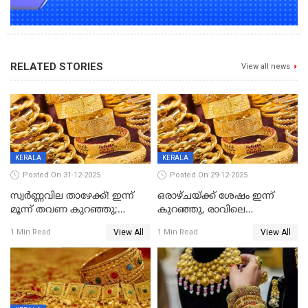
RELATED STORIES
View all news
KERALA
KERALA
Posted On 31-12-2025
Posted On 29-12-2025
സ്വർണ്ണവില താഴേക്ക്! ഇന്ന്
ഒരാഴ്ചയ്ക്ക് ശേഷം ഇന്ന്
മൂന്ന് തവണ കുറഞ്ഞു;
കുറഞ്ഞു, രാവിലെ
ആശ്വാസമായി ഇടിവ്
റെക്കോർഡ് വില, വൈകിട്ട്
View All
View All
1 Min Read
1 Min Read
ഇടിവ്