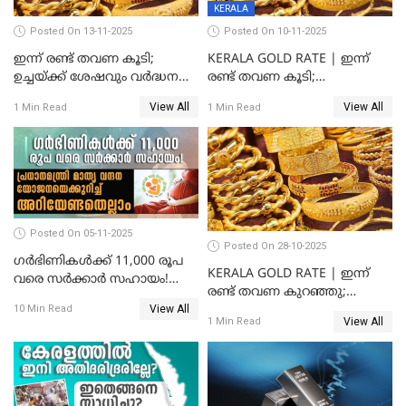
KERALA
Posted On 13-11-2025
Posted On 10-11-2025
ഇന്ന് രണ്ട് തവണ കൂടി;
KERALA GOLD RATE | ഇന്ന്
ഉച്ചയ്ക്ക് ശേഷവും വർദ്ധനവ്;
രണ്ട് തവണ കൂടി;
സംസ്ഥാനത്ത്
സ്വർണവിലയിൽ കുതിപ്പ്
View All
View All
1 Min Read
1 Min Read
സ്വർണവിലയിൽ കുതിപ്പ്
Posted On 05-11-2025
Posted On 28-10-2025
ഗർഭിണികൾക്ക് 11,000 രൂപ
KERALA GOLD RATE | ഇന്ന്
വരെ സർക്കാർ സഹായം!
രണ്ട് തവണ കുറഞ്ഞു;
പ്രധാനമന്ത്രി മാതൃ വന്ദന
View All
സ്വർണവില പവന് കുറഞ്ഞത്
10 Min Read
യോജനയെക്കുറിച്ച്
View All
1 Min Read
1800 രൂപ
അറിയേണ്ടതെല്ലാം