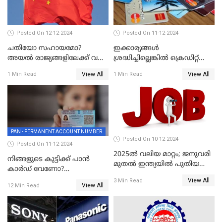
Posted On 12-12-2024
Posted On 11-12-2024
ചതിയോ സഹായമോ?
ഇക്കാര്യങ്ങൾ
അയൽ രാജ്യങ്ങളിലേക്ക് വൻ
ശ്രദ്ധിച്ചില്ലെങ്കിൽ ക്രെഡിറ്റ്
തോതിൽ പണം ഒഴുക്കി
കാർഡ് വലിയ അപകടകാരി
View All
View All
1 Min Read
1 Min Read
ചൈന
PAN - PERMANENT ACCOUNT NUMBER
Posted On 10-12-2024
Posted On 11-12-2024
2025ൽ വലിയ മാറ്റം; ജനുവരി
നിങ്ങളുടെ കുട്ടിക്ക് പാൻ
മുതൽ ഇന്ത്യയിൽ പുതിയ
കാർഡ് വേണോ?
തൊഴിൽ അവസരങ്ങൾ
അപേക്ഷിക്കുന്നത്
View All
3 Min Read
View All
12 Min Read
എങ്ങനെയാണെന്ന് നോക്കാം