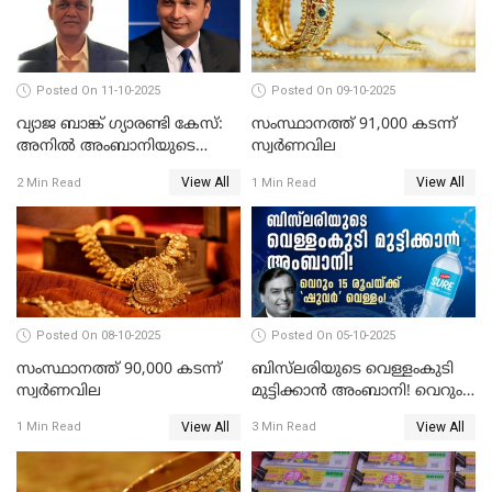
Posted On 11-10-2025
Posted On 09-10-2025
വ്യാജ ബാങ്ക് ഗ്യാരണ്ടി കേസ്:
സംസ്ഥാനത്ത് 91,000 കടന്ന്
അനിൽ അംബാനിയുടെ
സ്വര്‍ണവില
റിലയൻസ് പവർ സിഎഫ്ഒ
View All
View All
2 Min Read
1 Min Read
അറസ്റ്റിൽ; ഇഡി അന്വേഷണം
വ്യാപിപ്പിക്കുന്നു
Posted On 08-10-2025
Posted On 05-10-2025
സംസ്ഥാനത്ത് 90,000 കടന്ന്
ബിസ്‌ലരിയുടെ വെള്ളംകുടി
സ്വര്‍ണവില
മുട്ടിക്കാൻ അംബാനി! വെറും
15 രൂപയ്ക്ക് 'ഷുവർ' വെള്ളം!
View All
View All
1 Min Read
3 Min Read