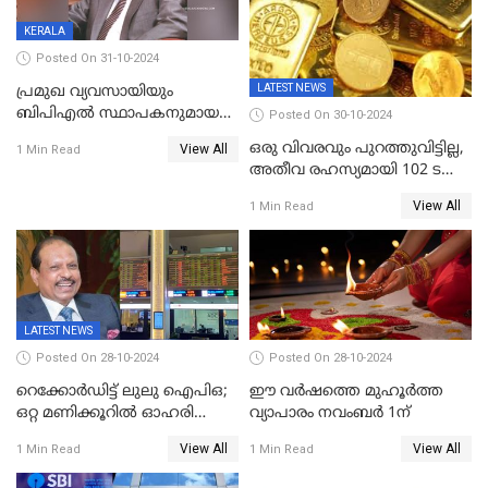
KERALA
Posted On 31-10-2024
LATEST NEWS
പ്രമുഖ വ്യവസായിയും
ബിപിഎല്‍ സ്ഥാപകനുമായ
Posted On 30-10-2024
ടിപിജി നമ്പ്യാര്‍ അന്തരിച്ചു
ഒരു വിവരവും പുറത്തുവിട്ടില്ല,
View All
1 Min Read
അതീവ രഹസ്യമായി 102 ടൺ
സ്വർണ്ണം റിസർവ് ബാങ്ക്
View All
1 Min Read
ഇന്ത്യയിലേക്കെത്തിച്ചു
LATEST NEWS
Posted On 28-10-2024
Posted On 28-10-2024
റെക്കോർഡിട്ട് ലുലു ഐപിഒ;
ഈ വർഷത്തെ മുഹൂർത്ത
ഒറ്റ മണിക്കൂറിൽ ഓഹരി
വ്യാപാരം നവംബർ 1ന്
വിറ്റുതീർന്നു, ഇന്ത്യയിൽ
View All
View All
1 Min Read
1 Min Read
നിന്നും വാങ്ങാം, ഓഹരിക്ക്
വില 2.04 ദിർഹം വരെ