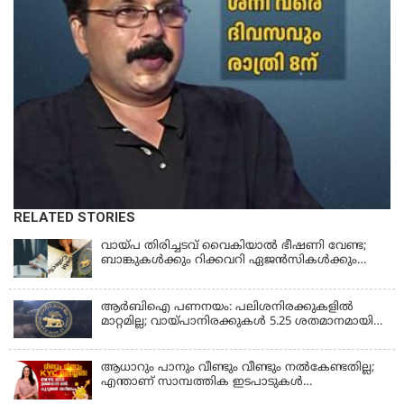
RELATED STORIES
വായ്പ തിരിച്ചടവ് വൈകിയാൽ ഭീഷണി വേണ്ട;
ബാങ്കുകൾക്കും റിക്കവറി ഏജൻസികൾക്കും
കർശന നിയന്ത്രണങ്ങളുമായി ആർ ബി ഐ;
ഇഎംഐ മുടങ്ങിയാല്‍ സ്മാര്‍ട്ട് ഫോണ്‍ ലോക്ക്
ആകുമോ? ആര്‍ബിഐയുടെ പുതിയ
ആർബിഐ പണനയം: പലിശനിരക്കുകളിൽ
നിര്‍ദേശങ്ങള്‍
മാറ്റമില്ല; വായ്പാനിരക്കുകൾ 5.25 ശതമാനമായി
തുടരും
ആധാറും പാനും വീണ്ടും വീണ്ടും നൽകേണ്ടതില്ല;
എന്താണ് സാമ്പത്തിക ഇടപാടുകൾ
എളുപ്പമാക്കുന്ന CKYC?