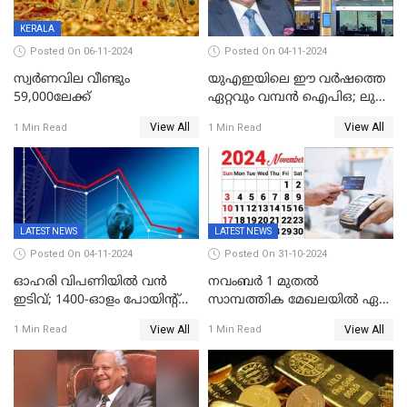
KERALA
Posted On 06-11-2024
Posted On 04-11-2024
സ്വര്‍ണവില വീണ്ടും
യുഎഇയിലെ ഈ വർഷത്തെ
59,000ലേക്ക്
ഏറ്റവും വമ്പൻ ഐപിഒ; ലുലു
ഐപിഒയ്ക്ക് നാളെ
View All
View All
1 Min Read
1 Min Read
സമാപനം,വൻ ഡിമാൻഡ്;
വിൽപന 30
ശതമാനത്തിലേക്ക് ഉയർത്തി
LATEST NEWS
LATEST NEWS
Posted On 04-11-2024
Posted On 31-10-2024
ഓഹരി വിപണിയിൽ വൻ
നവംബർ 1 മുതൽ
ഇടിവ്; 1400-ഓളം പോയിൻ്റ്
സാമ്പത്തിക മേഖലയിൽ ഏഴ്
ഇടിഞ്ഞ്
പ്രധാന മാറ്റങ്ങൾ; ട്രെയിൻ
View All
View All
1 Min Read
1 Min Read
സെൻസെക്സ്;രൂപയുടെ
ടിക്കറ്റ് ബുക്കിംഗ് മുതൽ
മൂല്യം വീണ്ടും റെക്കോര്‍ഡ്
എൽപിജി വരെ...
താഴ്ചയില്‍