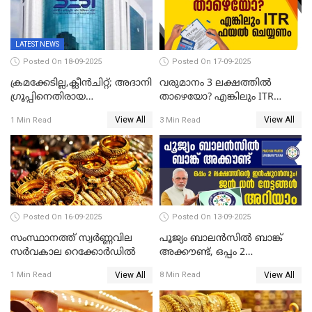
LATEST NEWS
Posted On 18-09-2025
Posted On 17-09-2025
ക്രമക്കേടില്ല,ക്ലീൻചിറ്റ്; അദാനി
വരുമാനം 3 ലക്ഷത്തിൽ
​ഗ്രൂപ്പിനെതിരായ
താഴെയോ? എങ്കിലും ITR
ഹിൻഡൻബർഗ് റിപ്പോർട്ട്
ഫയൽ ചെയ്യണം
View All
View All
1 Min Read
3 Min Read
തള്ളി സെബി
Posted On 16-09-2025
Posted On 13-09-2025
സംസ്ഥാനത്ത് സ്വര്‍ണ്ണവില
പൂജ്യം ബാലൻസിൽ ബാങ്ക്
സർവകാല റെക്കോർഡിൽ
അക്കൗണ്ട്, ഒപ്പം 2
ലക്ഷത്തിന്റെ ഇൻഷുറൻസും!
View All
View All
1 Min Read
8 Min Read
ജൻ ധൻ നേട്ടങ്ങൾ അറിയാം