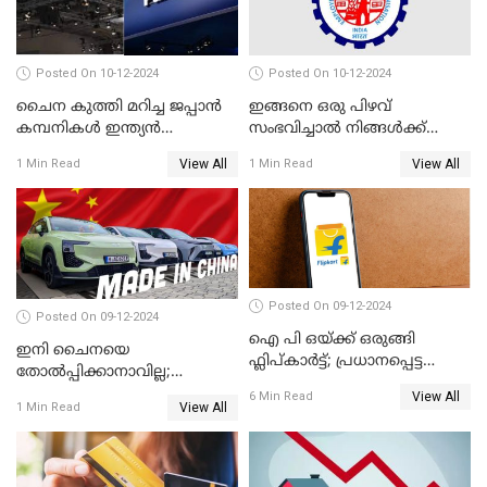
Posted On 10-12-2024
Posted On 10-12-2024
ചൈന കുത്തി മറിച്ച ജപ്പാൻ
ഇങ്ങനെ ഒരു പിഴവ്
കമ്പനികൾ ഇന്ത്യൻ
സംഭവിച്ചാൽ നിങ്ങൾക്ക്
ഇലക്ട്രോണിക്സ് വിപണിയിൽ
പിഎഫ് പെൻഷൻ ലഭിക്കില്ല
View All
View All
1 Min Read
1 Min Read
വീണ്ടും മുന്നിൽ
Posted On 09-12-2024
Posted On 09-12-2024
ഐ പി ഒയ്ക്ക് ഒരുങ്ങി
ഇനി ചൈനയെ
ഫ്ലിപ്കാർട്ട്; പ്രധാനപ്പെട്ട
തോൽപ്പിക്കാനാവില്ല;
കാര്യങ്ങൾ ഒറ്റനോട്ടത്തിൽ
യൂറോപ്പിനേയും
View All
6 Min Read
View All
1 Min Read
അമേരിക്കയേയും ഞെട്ടിച്ച്
ചൈനീസ് കാറുകൾ