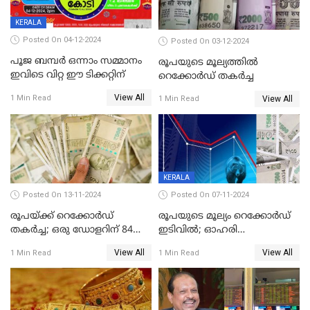
KERALA
Posted On 04-12-2024
Posted On 03-12-2024
പൂജ ബമ്പർ ഒന്നാം സമ്മാനം
രൂപയുടെ മൂല്യത്തില്‍
ഇവിടെ വിറ്റ ഈ ടിക്കറ്റിന്
റെക്കോര്‍ഡ് തകര്‍ച്ച
View All
1 Min Read
View All
1 Min Read
KERALA
Posted On 13-11-2024
Posted On 07-11-2024
രൂപയ്ക്ക് റെക്കോർഡ്
രൂപയുടെ മൂല്യം റെക്കോർഡ്
തകര്‍ച്ച; ഒരു ഡോളറിന് 84
ഇടിവിൽ; ഓഹരി
രൂപ 4 പൈസയാണ്ഇന്നത്തെ
വിപണിയിലും കനത്ത ഇടിവ്,
View All
View All
1 Min Read
1 Min Read
വിനിമയ മൂല്യം
സെന്‍സെക്‌സ് 80,000ല്‍
താഴെ