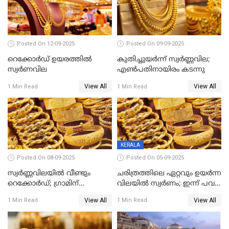
Posted On 12-09-2025
Posted On 09-09-2025
റെക്കോര്‍ഡ് ഉയരത്തിൽ
കുതിച്ചുയർന്ന് സ്വർണ്ണവില;
സ്വര്‍ണവില
എണ്‍പതിനായിരം കടന്നു
View All
View All
1 Min Read
1 Min Read
KERALA
Posted On 08-09-2025
Posted On 05-09-2025
സ്വർണ്ണവിലയിൽ വീണ്ടും
ചരിത്രത്തിലെ ഏറ്റവും ഉയർന്ന
റെക്കോർഡ്; ഗ്രാമിന്
വിലയിൽ സ്വർണം; ഇന്ന് പവന്
പതിനായിരത്തിനരികെ,15
കൂടിയത് 560 രൂപ
View All
View All
1 Min Read
1 Min Read
രൂപ മാത്രം കുറവ്