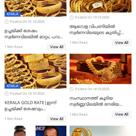
KERALA
Posted On 19-10-2025
Posted On 21-10-2025
ആഗോള വിപണിയിൽ
ഉച്ചയ്ക്ക് ശേഷം
സ്വർണവിലയുടെ കുതിപ്പ്
സ്വർണവിലയിൽ മാറ്റം; പവന്
തുടരുന്നു
View All
1600 രൂപ കുറഞ്ഞു
1 Min Read
View All
1 Min Read
KERALA
Posted On 14-10-2025
Posted On 15-10-2025
സംസ്ഥാനത്ത് കൂടിയ
KERALA GOLD RATE|ഇന്ന്
സ്വർണ്ണവിലയിൽ നേരിയ
ഉച്ചയ്ക്ക് ശേഷവും
കുറവ്
View All
സ്വർണവിലയിൽ വർദ്ധനവ്;
1 Min Read
View All
1 Min Read
പവന് കൂടിയത് 400 രൂപ