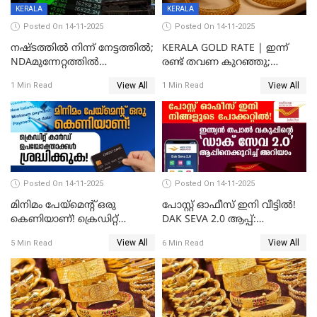
KERALA
KERALA
Posted On 14-11-2025
Posted On 14-11-2025
നഷ്ടത്തിൽ നിന്ന് നേട്ടത്തിൽ;
KERALA GOLD RATE | ഇന്ന്
NDAമുന്നേറ്റത്തിൽ
രണ്ട് തവണ കുറഞ്ഞു;
ഓഹരിവിപണിയിലും കുതിപ്പ്
സ്വർണവിലയിൽ ഇടിവ്
View All
View All
1 Min Read
1 Min Read
Posted On 14-11-2025
Posted On 14-11-2025
മിനിമം പേയ്മെന്റ് ഒരു
പോസ്റ്റ് ഓഫീസ് ഇനി വീട്ടിൽ!
കെണിയാണ്! ക്രെഡിറ്റ്
DAK SEVA 2.0 ആപ്പ്:
കാർഡ് ഉപയോക്താക്കൾ
ഉപയോഗങ്ങൾ
View All
View All
5 Min Read
6 Min Read
ശ്രദ്ധിക്കുക!
എന്തൊക്കെയാണെന്ന്
നോക്കാം