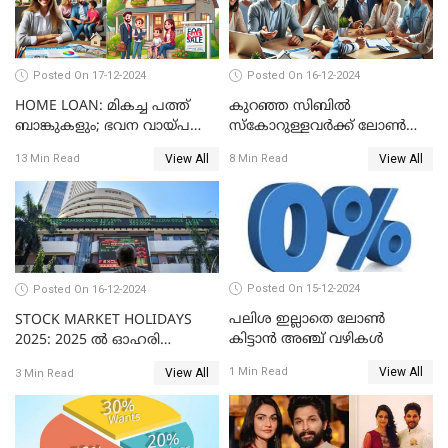
Posted On 17-12-2024
Posted On 16-12-2024
HOME LOAN: മികച്ച പത്ത്
കുറഞ്ഞ സിബിൽ
ബാങ്കുകളും; ഭവന വായ്പ
സ്കോറുള്ളവർക്ക് ലോൺ
പലിശ നിരക്കും
കിട്ടാൻ ചില എളുപ്പ വഴികൾ
View All
View All
13 Min Read
8 Min Read
Posted On 15-12-2024
Posted On 16-12-2024
പലിശ ഇല്ലാതെ ലോൺ
STOCK MARKET HOLIDAYS
കിട്ടാൻ അഞ്ച് വഴികൾ
2025: 2025 ൽ ഓഹരി
വിപണിയിലെ അവധി
View All
1 Min Read
View All
3 Min Read
ദിനങ്ങൾ