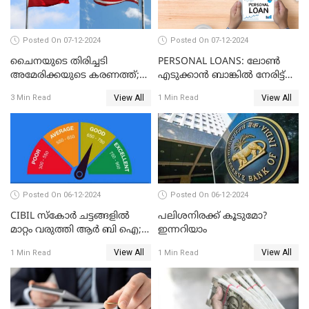
Posted On 07-12-2024
Posted On 07-12-2024
ചൈനയുടെ തിരിച്ചടി
PERSONAL LOANS: ലോൺ
അമേരിക്കയുടെ കരണത്ത്;
എടുക്കാൻ ബാങ്കിൽ നേരിട്ട്
നഷ്ടം 3 ബില്ല്യൺ ഡോളർ
പോകണോ? ഓൺലൈൻ വഴി
View All
View All
3 Min Read
1 Min Read
ചെയ്തുകൂടേ?
Posted On 06-12-2024
Posted On 06-12-2024
CIBIL സ്കോർ ചട്ടങ്ങളിൽ
പലിശനിരക്ക് കൂടുമോ?
മാറ്റം വരുത്തി ആർ ബി ഐ;
ഇന്നറിയാം
ക്രെഡിറ്റ് കാർഡുള്ളവരും
View All
View All
1 Min Read
1 Min Read
ലോൺ എടുത്തവരും
അറിഞ്ഞിരിക്കേണ്ട
കാര്യങ്ങൾ