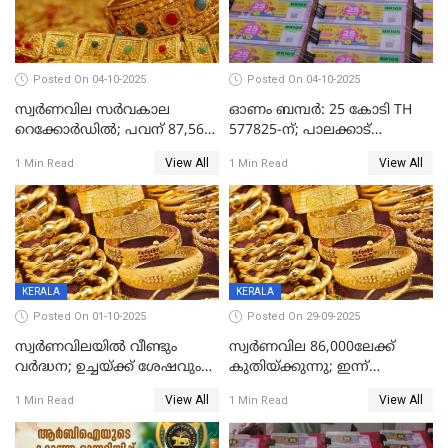
Posted On 04-10-2025
Posted On 04-10-2025
സ്വര്‍ണവില സര്‍വകാല
ഓണം ബമ്പർ: 25 കോടി TH
റെക്കോര്‍ഡില്‍; പവന് 87,560
577825-ന്; പാലക്കാട്
രൂപയിലെത്തി
റെക്കോർഡ് വിൽപ്പനയുമായി
View All
View All
1 Min Read
1 Min Read
മുന്നിൽ
KERALA
KERALA
Posted On 01-10-2025
Posted On 29-09-2025
സ്വർണവിലയിൽ വീണ്ടും
സ്വര്‍ണവില 86,000ലേക്ക്
വർദ്ധന; ഉച്ചയ്ക്ക് ശേഷവും
കുതിയ്ക്കുന്നു; ഇന്ന്
കൂടി; മൂന്ന് ദിവസത്തിൽ
രണ്ടുതവണയായി കൂടിയത്
View All
View All
1 Min Read
1 Min Read
കൂടിയത് പവന് 2,760 രൂപ
1040 രൂപ