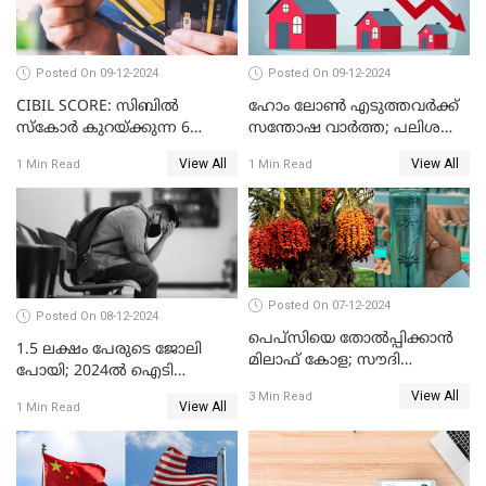
Posted On 09-12-2024
Posted On 09-12-2024
CIBIL SCORE: സിബിൽ
ഹോം ലോൺ എടുത്തവർക്ക്
സ്കോർ കുറയ്ക്കുന്ന 6
സന്തോഷ വാർത്ത; പലിശ
കാര്യങ്ങൾ
നിരക്ക് കുറയാൻ പോകുന്നു
View All
View All
1 Min Read
1 Min Read
Posted On 07-12-2024
Posted On 08-12-2024
പെപ്സിയെ തോൽപ്പിക്കാൻ
1.5 ലക്ഷം പേരുടെ ജോലി
മിലാഫ് കോള; സൗദി
പോയി; 2024ൽ ഐടി
അറേബ്യയുടെ ഈന്തപ്പഴ
മേഖലയിൽ സംഭവിച്ചത്
View All
3 Min Read
കോളയേക്കുറിച്ച് അറിയാം
View All
1 Min Read