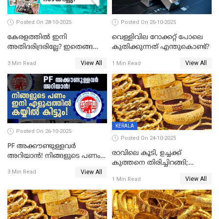
Posted On 28-10-2025
Posted On 26-10-2025
കേരളത്തിൽ ഇനി
വെള്ളിവില റോക്കറ്റ് പോലെ
അതിദരിദ്രരില്ലേ? ഇതെങ്ങനെ
കുതിക്കുന്നത് എന്തുകൊണ്ട്?
സാധിച്ചു? | INDIA'S FIRST
View All
View All
3 Min Read
1 Min Read
STATE FREE FROM EXTREME
POVERTY
KERALA
Posted On 26-10-2025
Posted On 24-10-2025
PF അക്കൗണ്ടുള്ളവർ
രാവിലെ കൂടി, ഉച്ചക്ക്
അറിയാൻ! നിങ്ങളുടെ പണം
കുത്തനെ തിരിച്ചിറങ്ങി;
ഇനി എളുപ്പത്തിൽ കയ്യിൽ
View All
സ്വർണവില പവന് 800 രൂപ
3 Min Read
കിട്ടും!
View All
1 Min Read
കുറഞ്ഞു