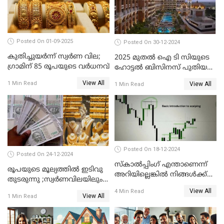
Posted On 01-09-2025
Posted On 30-12-2024
കുതിച്ചുയർന്ന് സ്വർണ വില;
2025 മുതൽ ഐ ടി സിയുടെ
ഗ്രാമിന് 85 രൂപയുടെ വർധനവ്
ഹോട്ടൽ ബിസിനസ് പുതിയ
കമ്പനിക്ക് കീഴിൽ; ഓഹരി
View All
1 Min Read
View All
1 Min Read
ഉടമകൾ അറിയേണ്ട
കാര്യങ്ങൾ
Posted On 18-12-2024
Posted On 24-12-2024
സ്കാൽപ്പിംഗ് എന്താണെന്ന്
രൂപയുടെ മൂല്യത്തില്‍ ഇടിവു
അറിയില്ലെങ്കിൽ നിങ്ങൾക്ക്
തുടരുന്നു ;സ്വര്‍ണവിലയിലും
ട്രേഡിംഗ് അറിയില്ല
കുറവ്
View All
4 Min Read
View All
1 Min Read