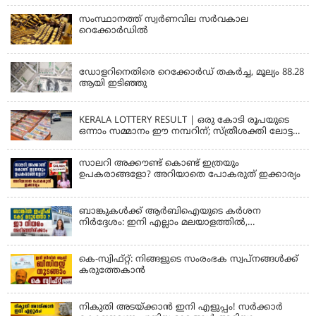
സംസ്ഥാനത്ത് സ്വര്‍ണവില സര്‍വകാല
റെക്കോര്‍ഡില്‍
KERALA
ഡോളറിനെതിരെ റെക്കോർഡ് തകർച്ച, മൂല്യം 88.28
ആയി ഇടിഞ്ഞു
KERALA
KERALA LOTTERY RESULT | ഒരു കോടി രൂപയുടെ
ഒന്നാം സമ്മാനം ഈ നമ്പറിന്; സ്ത്രീശക്തി ലോട്ടറി
ഫലം പ്രഖ്യാപിച്ചു | STHREE SAKTHI SS 482 LOTTERY
RESULT
സാലറി അക്കൗണ്ട് കൊണ്ട് ഇത്രയും
ഉപകരാങ്ങളോ? അറിയാതെ പോകരുത് ഇക്കാര്യം
ബാങ്കുകൾക്ക് ആർബിഐയുടെ കർശന
നിർദ്ദേശം: ഇനി എല്ലാം മലയാളത്തിൽ,
പരാതികൾക്ക് ഉടൻ പരിഹാരം
കെ-സ്വിഫ്റ്റ്: നിങ്ങളുടെ സംരംഭക സ്വപ്നങ്ങൾക്ക്
കരുത്തേകാൻ
നികുതി അടയ്ക്കാൻ ഇനി എളുപ്പം! സർക്കാർ