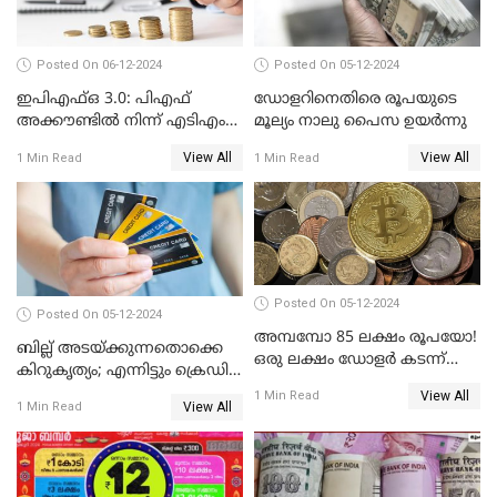
Posted On 06-12-2024
Posted On 05-12-2024
ഇപിഎഫ്ഒ 3.0: പിഎഫ്
ഡോളറിനെതിരെ രൂപയുടെ
അക്കൗണ്ടിൽ നിന്ന് എടിഎം
മൂല്യം നാലു പൈസ ഉയര്‍ന്നു
പോലെ പണം പിൻവലിക്കാം
View All
View All
1 Min Read
1 Min Read
Posted On 05-12-2024
Posted On 05-12-2024
അമ്പമ്പോ 85 ലക്ഷം രൂപയോ!
ബില്ല് അടയ്ക്കുന്നതൊക്കെ
ഒരു ലക്ഷം ഡോളർ കടന്ന്
കിറുകൃത്യം; എന്നിട്ടും ക്രെഡിറ്റ്
ബിറ്റ്‌കോയിൻ മൂല്യം
സ്കോർ ( CIBIL SCORE)
View All
1 Min Read
View All
1 Min Read
കൂടുന്നില്ലേ? കാരണം ഇതാണ്