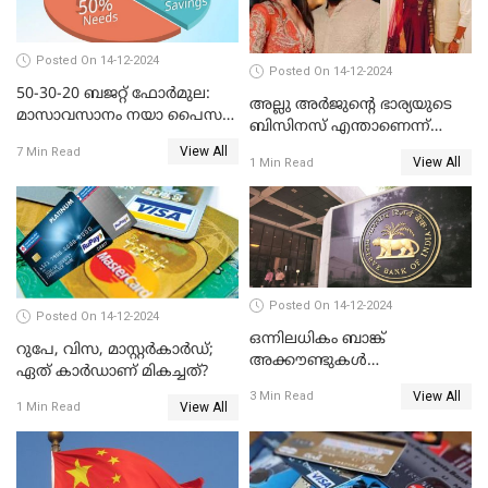
Posted On 14-12-2024
Posted On 14-12-2024
50-30-20 ബജറ്റ് ഫോർമുല:
അല്ലു അർജുൻ്റെ ഭാര്യയുടെ
മാസാവസാനം നയാ പൈസ
ബിസിനസ് എന്താണെന്ന്
ഇല്ലെന്ന് പറയേണ്ടി വരില്ല
അറിയാമോ?
View All
7 Min Read
View All
1 Min Read
Posted On 14-12-2024
Posted On 14-12-2024
ഒന്നിലധികം ബാങ്ക്
റുപേ, വിസ, മാസ്റ്റർകാർഡ്;
അക്കൗണ്ടുകൾ
ഏത് കാർഡാണ് മികച്ചത്?
നിയമവിരുദ്ധമാണോ? ആർ
View All
3 Min Read
ബി ഐ പറയുന്നത് എന്താണ്?
View All
1 Min Read