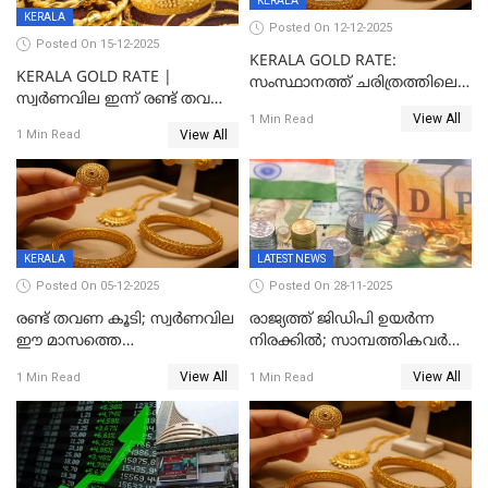
KERALA
KERALA
Posted On 12-12-2025
Posted On 15-12-2025
KERALA GOLD RATE:
KERALA GOLD RATE |
സംസ്ഥാനത്ത് ചരിത്രത്തിലെ
സ്വർണവില ഇന്ന് രണ്ട് തവണ
ഏറ്റവും വലിയ വിലയിൽ
View All
കൂടി, ഒരു ലക്ഷത്തിനരികിൽ;
1 Min Read
സ്വർണം; സർവ്വകാല
View All
1 Min Read
സർവകാല റെക്കോഡ്
റെക്കോർഡിൽ
KERALA
LATEST NEWS
Posted On 05-12-2025
Posted On 28-11-2025
രണ്ട് തവണ കൂടി; സ്വർണവില
രാജ്യത്ത് ജിഡിപി ഉയര്‍ന്ന
ഈ മാസത്തെ
നിരക്കില്‍; സാമ്പത്തികവർഷം
ഉയർന്നനിരക്കിൽ
രണ്ടാം പാദത്തില്‍ ജിഡിപി 8.2
View All
View All
1 Min Read
1 Min Read
ശതമാനമായി; പ്രചോദനം
നൽകുന്നുവെന്ന് മോദി