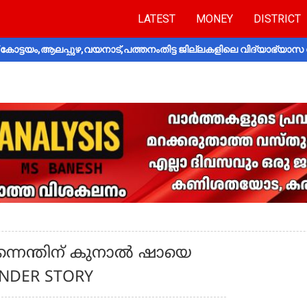
LATEST
MONEY
DISTRICT
ോട്ടയം,ആലപ്പുഴ,വയനാട്,പത്തനംതിട്ട ജില്ലകളിലെ വിദ്യാഭ്യാസ 
ിന്നെന്തിന് കുനാൽ ഷായെ
NDER STORY