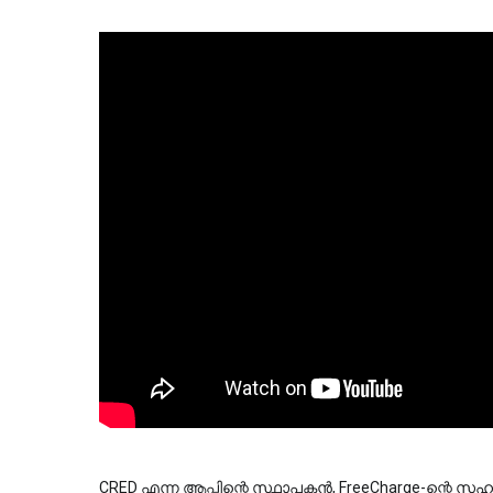
CRED എന്ന ആപ്പിന്റെ സ്ഥാപകൻ, FreeCharge-ന്റെ സഹസ്