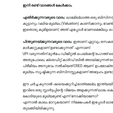
ഇനി രണ്ട് വാദങ്ങൾ കേൾക്കാം.
എതിർക്കുന്നവരുടെ വാദം:
 ലാഭമില്ലാത്ത ഒരു ബിസിന
കൂട്ടാനും വലിയ മൂല്യം (Valuation) കാണിക്കാനും വേണ്
ഇതൊരു കുമിളയാണ്, അത് എപ്പോൾ വേണമെങ്കിലും പൊട
പിന്തുണയ്ക്കുന്നവരുടെ വാദം:
 ഇതാണ് ഏറ്റവും രസകരം
മാർക്കറ്റുകളാണ് ഉണ്ടാക്കുന്നത്" എന്നാണ്.
UPI വരുന്നതിന് മുൻപേ ഡിജിറ്റൽ പെയ്മെന്റ് രംഗത്ത് 
അതുപോലെ, ക്രെഡിറ്റ് കാർഡ് ബിൽ അടയ്ക്കുന്നത് 
പ്രീമിയം അനുഭവം നൽകിയത് CRED ആണ്. ഉപഭോക്താക്കള
മൂല്യം സൃഷ്ടിക്കുന്ന ബിസിനസ്സുകളാണ് അദ്ദേഹം ഉണ്ടാക്ക
ഈ ചർച്ച കുനാൽ ഷായെക്കുറിച്ച് മാത്രമല്ല, ഇന്ത്യയിലെ മ
ഇവിടെ ഒരു സ്റ്റാർട്ടപ്പിന്റെ വിജയം അളക്കുന്നത് ല
കോടിയുടെ മൂല്യമുണ്ട് എന്ന് നോക്കിയാണോ?
എന്നാൽ കാലം മാറുകയാണ്. നിക്ഷേപകർ ഇപ്പോൾ ലാഭക്
തുടങ്ങിയിരിക്കുന്നു.