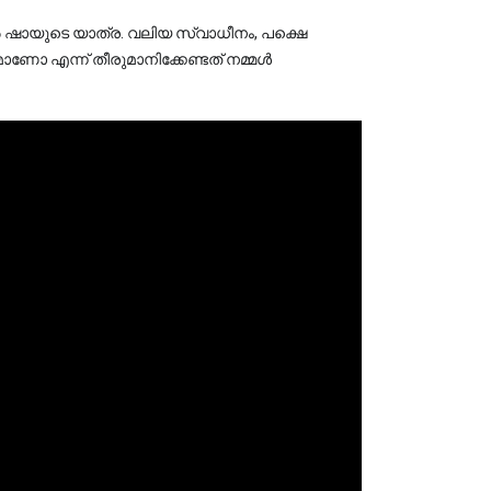
 ഷായുടെ യാത്ര. വലിയ സ്വാധീനം, പക്ഷെ 
എന്ന് തീരുമാനിക്കേണ്ടത് നമ്മൾ 