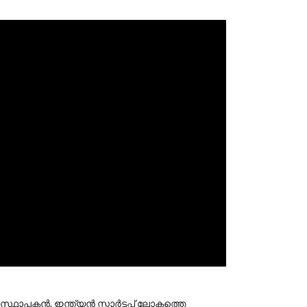
ഥാപകൻ, ഇന്ത്യൻ സ്റ്റാർട്ടപ്പ് ലോകത്തെ 