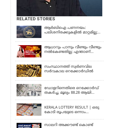
RELATED STORIES
ആർബിഐ പണനയം:
പലിശനിരക്കുകളിൽ മാറ്റമില്ല;
വായ്പാനിരക്കുകൾ 5.25
ശതമാനമായി തുടരും
ആധാറും പാനും വീണ്ടും വീണ്ടും
നൽകേണ്ടതില്ല; എന്താണ്
സാമ്പത്തിക ഇടപാടുകൾ
എളുപ്പമാക്കുന്ന CKYC?
സംസ്ഥാനത്ത് സ്വര്‍ണവില
സര്‍വകാല റെക്കോര്‍ഡില്‍
KERALA
ഡോളറിനെതിരെ റെക്കോർഡ്
തകർച്ച, മൂല്യം 88.28 ആയി
ഇടിഞ്ഞു
KERALA
KERALA LOTTERY RESULT | ഒരു
കോടി രൂപയുടെ ഒന്നാം
സമ്മാനം ഈ നമ്പറിന്;
സ്ത്രീശക്തി ലോട്ടറി ഫലം
സാലറി അക്കൗണ്ട് കൊണ്ട്
പ്രഖ്യാപിച്ചു | STHREE SAKTHI SS