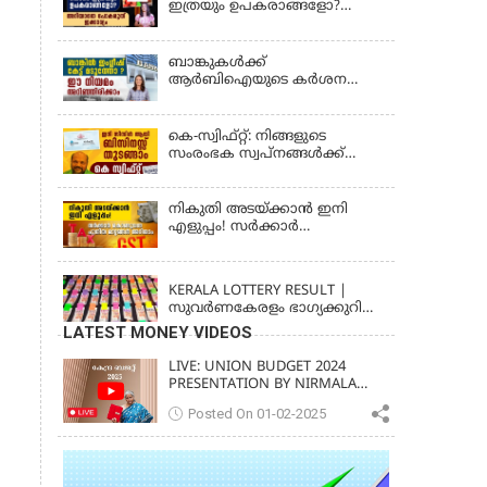
ഇത്രയും ഉപകരാങ്ങളോ?
482 LOTTERY RESULT
അറിയാതെ പോകരുത്
ഇക്കാര്യം
ബാങ്കുകൾക്ക്
ആർബിഐയുടെ കർശന
നിർദ്ദേശം: ഇനി എല്ലാം
മലയാളത്തിൽ, പരാതികൾക്ക്
ഉടൻ പരിഹാരം
കെ-സ്വിഫ്റ്റ്: നിങ്ങളുടെ
സംരംഭക സ്വപ്നങ്ങൾക്ക്
കരുത്തേകാൻ
നികുതി അടയ്ക്കാൻ ഇനി
എളുപ്പം! സർക്കാർ
കൊണ്ടുവന്ന പുതിയ മാറ്റങ്ങൾ
KERALA
അറിയാം
KERALA LOTTERY RESULT |
സുവര്‍ണകേരളം ഭാഗ്യക്കുറി
നറുക്കെടുപ്പ് ഫലം (SUVARNA
LATEST MONEY VIDEOS
KERALAM SK-16)
LIVE: UNION BUDGET 2024
PRESENTATION BY NIRMALA
SITHARAMAN | KERALA VISION
Posted On 01-02-2025
NEWS