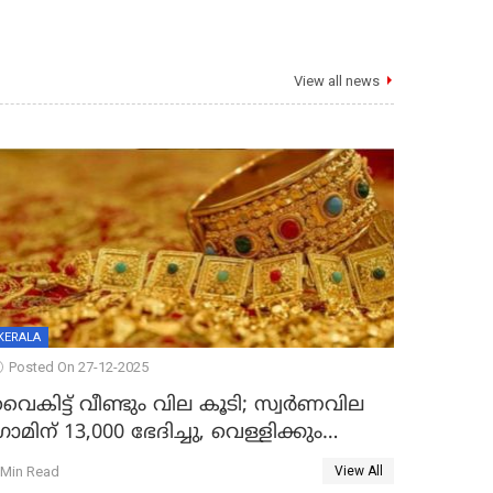
View all news
KERALA
Posted On 27-12-2025
ൈകിട്ട് വീണ്ടും വില കൂടി; സ്വർണവില
്രാമിന് 13,000 ഭേദിച്ചു, വെള്ളിക്കും
റെക്കോർഡ്
 Min Read
View All