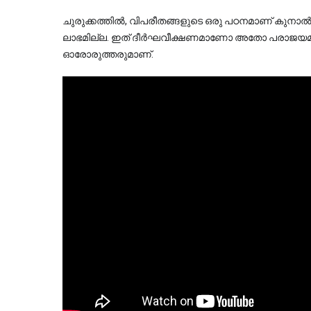
ചുരുക്കത്തിൽ, വിപരീതങ്ങളുടെ ഒരു പഠനമാണ് കുനാൽ
ലാഭമില്ല. ഇത് ദീർഘവീക്ഷണമാണോ അതോ പരാജയമാണോ 
ഓരോരുത്തരുമാണ്. 