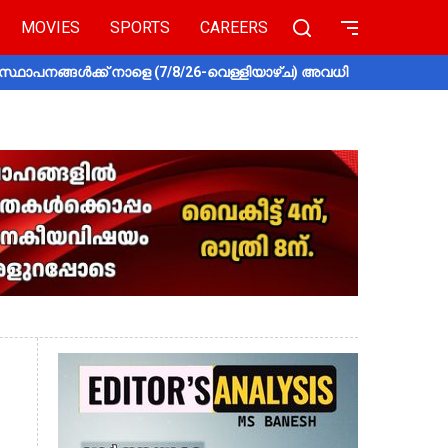
MOVIES
SPORTS
CAREERS
സ്ഥാപനങ്ങൾക്ക് നാളെ (7/8/26-വെള്ളിയാഴ്ച) അവധി
തൃശൂരിൽ