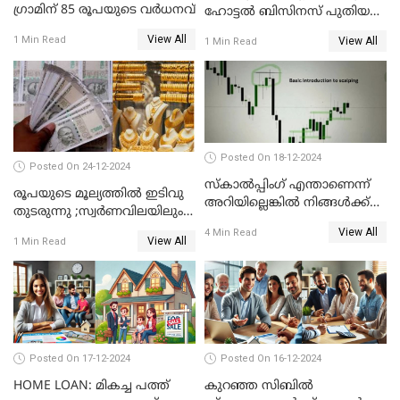
ഗ്രാമിന് 85 രൂപയുടെ വർധനവ്
ഹോട്ടൽ ബിസിനസ് പുതിയ
കമ്പനിക്ക് കീഴിൽ; ഓഹരി
View All
1 Min Read
View All
1 Min Read
ഉടമകൾ അറിയേണ്ട
കാര്യങ്ങൾ
Posted On 18-12-2024
Posted On 24-12-2024
സ്കാൽപ്പിംഗ് എന്താണെന്ന്
രൂപയുടെ മൂല്യത്തില്‍ ഇടിവു
അറിയില്ലെങ്കിൽ നിങ്ങൾക്ക്
തുടരുന്നു ;സ്വര്‍ണവിലയിലും
ട്രേഡിംഗ് അറിയില്ല
കുറവ്
View All
4 Min Read
View All
1 Min Read
Posted On 17-12-2024
Posted On 16-12-2024
HOME LOAN: മികച്ച പത്ത്
കുറഞ്ഞ സിബിൽ