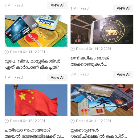
ഇല്ലെന്ന് പറയേണ്ടി വരില്ല
അറിയാമോ?
View All
7 Min Read
View All
1 Min Read
Posted On 14-12-2024
Posted On 14-12-2024
ഒന്നിലധികം ബാങ്ക്
റുപേ, വിസ, മാസ്റ്റർകാർഡ്;
അക്കൗണ്ടുകൾ
ഏത് കാർഡാണ് മികച്ചത്?
നിയമവിരുദ്ധമാണോ? ആർ
View All
3 Min Read
ബി ഐ പറയുന്നത് എന്താണ്?
View All
1 Min Read
Posted On 12-12-2024
Posted On 11-12-2024
ചതിയോ സഹായമോ?
ഇക്കാര്യങ്ങൾ
അയൽ രാജ്യങ്ങളിലേക്ക് വൻ
ശ്രദ്ധിച്ചില്ലെങ്കിൽ ക്രെഡിറ്റ്