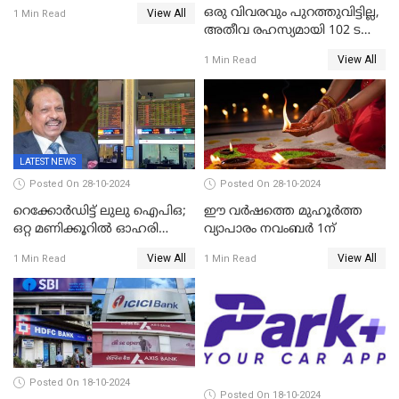
ടിപിജി നമ്പ്യാര്‍ അന്തരിച്ചു
ഒരു വിവരവും പുറത്തുവിട്ടില്ല,
View All
1 Min Read
അതീവ രഹസ്യമായി 102 ടൺ
സ്വർണ്ണം റിസർവ് ബാങ്ക്
View All
1 Min Read
ഇന്ത്യയിലേക്കെത്തിച്ചു
LATEST NEWS
Posted On 28-10-2024
Posted On 28-10-2024
റെക്കോർഡിട്ട് ലുലു ഐപിഒ;
ഈ വർഷത്തെ മുഹൂർത്ത
ഒറ്റ മണിക്കൂറിൽ ഓഹരി
വ്യാപാരം നവംബർ 1ന്
വിറ്റുതീർന്നു, ഇന്ത്യയിൽ
View All
View All
1 Min Read
1 Min Read
നിന്നും വാങ്ങാം, ഓഹരിക്ക്
വില 2.04 ദിർഹം വരെ
Posted On 18-10-2024
Posted On 18-10-2024