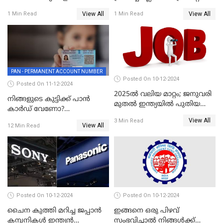
തോതിൽ പണം ഒഴുക്കി
കാർഡ് വലിയ അപകടകാരി
View All
View All
1 Min Read
1 Min Read
ചൈന
PAN - PERMANENT ACCOUNT NUMBER
Posted On 10-12-2024
Posted On 11-12-2024
2025ൽ വലിയ മാറ്റം; ജനുവരി
നിങ്ങളുടെ കുട്ടിക്ക് പാൻ
മുതൽ ഇന്ത്യയിൽ പുതിയ
കാർഡ് വേണോ?
തൊഴിൽ അവസരങ്ങൾ
അപേക്ഷിക്കുന്നത്
View All
3 Min Read
View All
12 Min Read
എങ്ങനെയാണെന്ന് നോക്കാം
Posted On 10-12-2024
Posted On 10-12-2024
ചൈന കുത്തി മറിച്ച ജപ്പാൻ
ഇങ്ങനെ ഒരു പിഴവ്
കമ്പനികൾ ഇന്ത്യൻ
സംഭവിച്ചാൽ നിങ്ങൾക്ക്