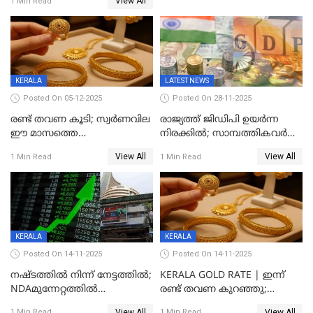
View All
1 Min Read
സർവകാല റെക്കോഡ്
റെക്കോർഡിൽ
KERALA
LATEST NEWS
Posted On 05-12-2025
Posted On 28-11-2025
രണ്ട് തവണ കൂടി; സ്വർണവില
രാജ്യത്ത് ജിഡിപി ഉയര്‍ന്ന
ഈ മാസത്തെ
നിരക്കില്‍; സാമ്പത്തികവർഷം
ഉയർന്നനിരക്കിൽ
രണ്ടാം പാദത്തില്‍ ജിഡിപി 8.2
View All
View All
1 Min Read
1 Min Read
ശതമാനമായി; പ്രചോദനം
നൽകുന്നുവെന്ന് മോദി
KERALA
KERALA
Posted On 14-11-2025
Posted On 14-11-2025
നഷ്ടത്തിൽ നിന്ന് നേട്ടത്തിൽ;
KERALA GOLD RATE | ഇന്ന്
NDAമുന്നേറ്റത്തിൽ
രണ്ട് തവണ കുറഞ്ഞു;
ഓഹരിവിപണിയിലും കുതിപ്പ്
സ്വർണവിലയിൽ ഇടിവ്
View All
View All
1 Min Read
1 Min Read