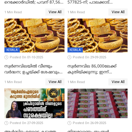
റെക്കോര്‍ഡില്‍; പവന് 87,560
577825-ന്; പാലക്കാട്
രൂപയിലെത്തി
റെക്കോർഡ് വിൽപ്പനയുമായി
View All
View All
1 Min Read
1 Min Read
മുന്നിൽ
KERALA
KERALA
Posted On 01-10-2025
Posted On 29-09-2025
സ്വർണവിലയിൽ വീണ്ടും
സ്വര്‍ണവില 86,000ലേക്ക്
വർദ്ധന; ഉച്ചയ്ക്ക് ശേഷവും
കുതിയ്ക്കുന്നു; ഇന്ന്
കൂടി; മൂന്ന് ദിവസത്തിൽ
രണ്ടുതവണയായി കൂടിയത്
View All
View All
1 Min Read
1 Min Read
കൂടിയത് പവന് 2,760 രൂപ
1040 രൂപ
Posted On 27-09-2025
Posted On 26-09-2025