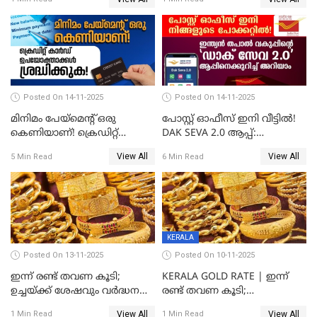
Posted On 14-11-2025
Posted On 14-11-2025
മിനിമം പേയ്മെന്റ് ഒരു
പോസ്റ്റ് ഓഫീസ് ഇനി വീട്ടിൽ!
കെണിയാണ്! ക്രെഡിറ്റ്
DAK SEVA 2.0 ആപ്പ്:
കാർഡ് ഉപയോക്താക്കൾ
ഉപയോഗങ്ങൾ
View All
View All
5 Min Read
6 Min Read
ശ്രദ്ധിക്കുക!
എന്തൊക്കെയാണെന്ന്
നോക്കാം
KERALA
Posted On 13-11-2025
Posted On 10-11-2025
ഇന്ന് രണ്ട് തവണ കൂടി;
KERALA GOLD RATE | ഇന്ന്
ഉച്ചയ്ക്ക് ശേഷവും വർദ്ധനവ്;
രണ്ട് തവണ കൂടി;
സംസ്ഥാനത്ത്
സ്വർണവിലയിൽ കുതിപ്പ്
View All
View All
1 Min Read
1 Min Read