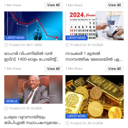
ഐപിഒയ്ക്ക് നാളെ
View All
View All
1 Min Read
1 Min Read
സമാപനം,വൻ ഡിമാൻഡ്;
വിൽപന 30
ശതമാനത്തിലേക്ക് ഉയർത്തി
LATEST NEWS
LATEST NEWS
Posted On 04-11-2024
Posted On 31-10-2024
ഓഹരി വിപണിയിൽ വൻ
നവംബർ 1 മുതൽ
ഇടിവ്; 1400-ഓളം പോയിൻ്റ്
സാമ്പത്തിക മേഖലയിൽ ഏഴ്
ഇടിഞ്ഞ്
പ്രധാന മാറ്റങ്ങൾ; ട്രെയിൻ
View All
View All
1 Min Read
1 Min Read
സെൻസെക്സ്;രൂപയുടെ
ടിക്കറ്റ് ബുക്കിംഗ് മുതൽ
മൂല്യം വീണ്ടും റെക്കോര്‍ഡ്
എൽപിജി വരെ...
താഴ്ചയില്‍
KERALA
Posted On 31-10-2024
LATEST NEWS
പ്രമുഖ വ്യവസായിയും
ബിപിഎല്‍ സ്ഥാപകനുമായ
Posted On 30-10-2024