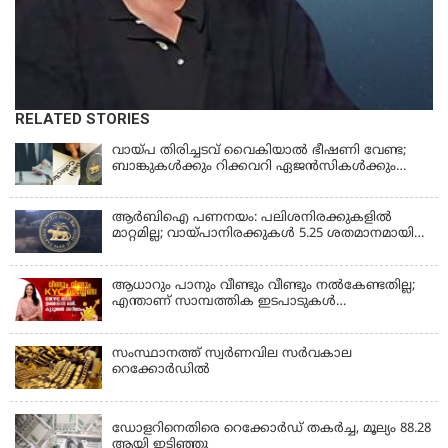
RELATED STORIES
വായ്പ തിരിച്ചടവ് വൈകിയാൽ ഭീഷണി വേണ്ട;
ബാങ്കുകൾക്കും റിക്കവറി ഏജൻസികൾക്കും
കർശന നിയന്ത്രണങ്ങളുമായി ആർ ബി ഐ;
ഇഎംഐ മുടങ്ങിയാല്‍ സ്മാര്‍ട്ട് ഫോണ്‍ ലോക്ക്
ആകുമോ? ആര്‍ബിഐയുടെ പുതിയ
ആർബിഐ പണനയം: പലിശനിരക്കുകളിൽ
നിര്‍ദേശങ്ങള്‍
മാറ്റമില്ല; വായ്പാനിരക്കുകൾ 5.25 ശതമാനമായി
തുടരും
ആധാറും പാനും വീണ്ടും വീണ്ടും നൽകേണ്ടതില്ല;
എന്താണ് സാമ്പത്തിക ഇടപാടുകൾ
എളുപ്പമാക്കുന്ന CKYC?
സംസ്ഥാനത്ത് സ്വര്‍ണവില സര്‍വകാല
റെക്കോര്‍ഡില്‍
KERALA
ഡോളറിനെതിരെ റെക്കോർഡ് തകർച്ച, മൂല്യം 88.28
ആയി ഇടിഞ്ഞു