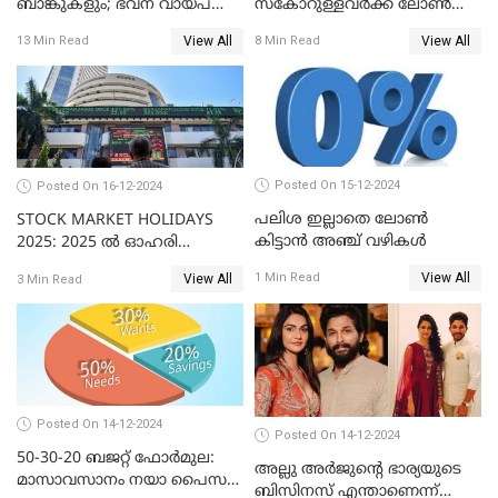
ബാങ്കുകളും; ഭവന വായ്പ
സ്കോറുള്ളവർക്ക് ലോൺ
പലിശ നിരക്കും
കിട്ടാൻ ചില എളുപ്പ വഴികൾ
View All
View All
13 Min Read
8 Min Read
Posted On 15-12-2024
Posted On 16-12-2024
പലിശ ഇല്ലാതെ ലോൺ
STOCK MARKET HOLIDAYS
കിട്ടാൻ അഞ്ച് വഴികൾ
2025: 2025 ൽ ഓഹരി
വിപണിയിലെ അവധി
View All
1 Min Read
View All
3 Min Read
ദിനങ്ങൾ
Posted On 14-12-2024
Posted On 14-12-2024
50-30-20 ബജറ്റ് ഫോർമുല:
അല്ലു അർജുൻ്റെ ഭാര്യയുടെ
മാസാവസാനം നയാ പൈസ
ബിസിനസ് എന്താണെന്ന്