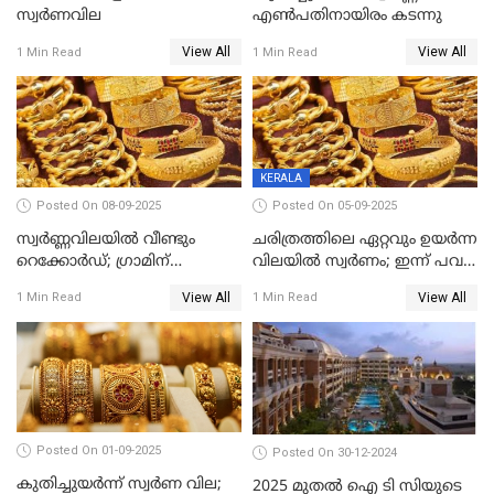
സ്വര്‍ണവില
എണ്‍പതിനായിരം കടന്നു
View All
View All
1 Min Read
1 Min Read
KERALA
Posted On 08-09-2025
Posted On 05-09-2025
സ്വർണ്ണവിലയിൽ വീണ്ടും
ചരിത്രത്തിലെ ഏറ്റവും ഉയർന്ന
റെക്കോർഡ്; ഗ്രാമിന്
വിലയിൽ സ്വർണം; ഇന്ന് പവന്
പതിനായിരത്തിനരികെ,15
കൂടിയത് 560 രൂപ
View All
View All
1 Min Read
1 Min Read
രൂപ മാത്രം കുറവ്
Posted On 01-09-2025
Posted On 30-12-2024
കുതിച്ചുയർന്ന് സ്വർണ വില;
2025 മുതൽ ഐ ടി സിയുടെ