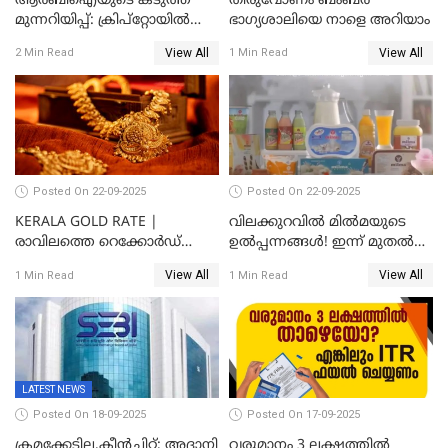
ആർബിഐയുടെ കടുത്ത
തിരുവോണം ബംബര്‍
മുന്നറിയിപ്പ്: ക്രിപ്റ്റോയിൽ
ഭാഗ്യശാലിയെ നാളെ അറിയാം
നിങ്ങളുടെ പണത്തിന്
View All
View All
2 Min Read
1 Min Read
സുരക്ഷയില്ല!
Posted On 22-09-2025
Posted On 22-09-2025
KERALA GOLD RATE |
വിലക്കുറവിൽ മിൽമയുടെ
രാവിലത്തെ റെക്കോർഡ്
ഉൽപ്പന്നങ്ങൾ! ഇന്ന് മുതൽ
ഉച്ചയ്ക്ക് തിരുത്തി; ഇന്ന് രണ്ട്
ജിഎസ്ടി ആനുകൂല്യം
View All
View All
1 Min Read
1 Min Read
തവണ കൂടി; പവൻ വില
ഉപഭോക്താക്കൾക്ക്
83,000 ലേക്ക്
LATEST NEWS
Posted On 18-09-2025
Posted On 17-09-2025
ക്രമക്കേടില്ല,ക്ലീൻചിറ്റ്; അദാനി
വരുമാനം 3 ലക്ഷത്തിൽ