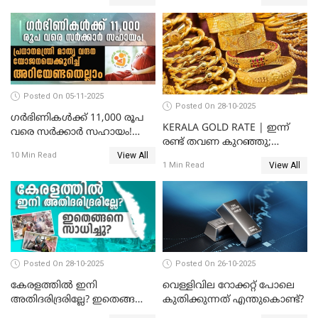
സ്വർണവിലയിൽ കുതിപ്പ്
Posted On 05-11-2025
Posted On 28-10-2025
ഗർഭിണികൾക്ക് 11,000 രൂപ
KERALA GOLD RATE | ഇന്ന്
വരെ സർക്കാർ സഹായം!
രണ്ട് തവണ കുറഞ്ഞു;
പ്രധാനമന്ത്രി മാതൃ വന്ദന
View All
സ്വർണവില പവന് കുറഞ്ഞത്
10 Min Read
യോജനയെക്കുറിച്ച്
View All
1 Min Read
1800 രൂപ
അറിയേണ്ടതെല്ലാം
Posted On 28-10-2025
Posted On 26-10-2025
കേരളത്തിൽ ഇനി
വെള്ളിവില റോക്കറ്റ് പോലെ
അതിദരിദ്രരില്ലേ? ഇതെങ്ങനെ
കുതിക്കുന്നത് എന്തുകൊണ്ട്?
സാധിച്ചു? | INDIA'S FIRST