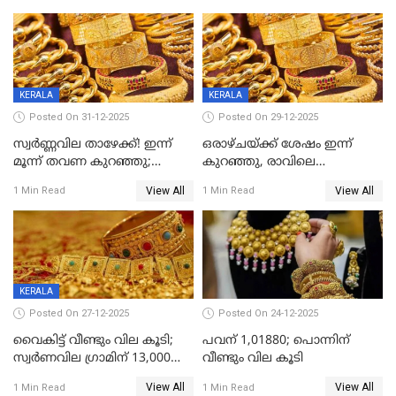
KERALA
KERALA
Posted On 31-12-2025
Posted On 29-12-2025
സ്വർണ്ണവില താഴേക്ക്! ഇന്ന്
ഒരാഴ്ചയ്ക്ക് ശേഷം ഇന്ന്
മൂന്ന് തവണ കുറഞ്ഞു;
കുറഞ്ഞു, രാവിലെ
ആശ്വാസമായി ഇടിവ്
റെക്കോർഡ് വില, വൈകിട്ട്
View All
View All
1 Min Read
1 Min Read
ഇടിവ്
KERALA
Posted On 27-12-2025
Posted On 24-12-2025
വൈകിട്ട് വീണ്ടും വില കൂടി;
പവന് 1,01880; പൊന്നിന്
സ്വർണവില ഗ്രാമിന് 13,000
വീണ്ടും വില കൂടി
ഭേദിച്ചു, വെള്ളിക്കും
View All
View All
1 Min Read
1 Min Read
റെക്കോർഡ്