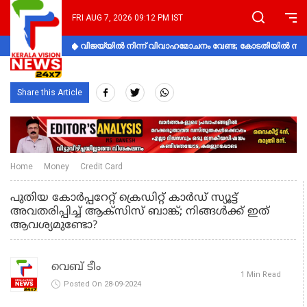
FRI AUG 7, 2026 09:12 PM IST
വിജയ്‌യിൽ നിന്ന് വിവാഹമോചനം വേണ്ട; കോടതിയിൽ നിലപാ
Share this Article
Home
Money
Credit Card
പുതിയ കോർപ്പറേറ്റ് ക്രെഡിറ്റ് കാർഡ് സ്യൂട്ട്
അവതരിപ്പിച്ച് ആക്സിസ് ബാങ്ക്; നിങ്ങൾക്ക് ഇത്
ആവശ്യമുണ്ടോ?
വെബ് ടീം
1 Min Read
Posted On 28-09-2024