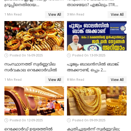
​ഗ്രൂപ്പിനെതിരായ
താഴെയോ? എങ്കിലും ITR
ഹിൻഡൻബർഗ് റിപ്പോർട്ട്
ഫയൽ ചെയ്യണം
View All
View All
1 Min Read
3 Min Read
തള്ളി സെബി
Posted On 16-09-2025
Posted On 13-09-2025
സംസ്ഥാനത്ത് സ്വര്‍ണ്ണവില
പൂജ്യം ബാലൻസിൽ ബാങ്ക്
സർവകാല റെക്കോർഡിൽ
അക്കൗണ്ട്, ഒപ്പം 2
ലക്ഷത്തിന്റെ ഇൻഷുറൻസും!
View All
View All
1 Min Read
8 Min Read
ജൻ ധൻ നേട്ടങ്ങൾ അറിയാം
Posted On 12-09-2025
Posted On 09-09-2025
റെക്കോര്‍ഡ് ഉയരത്തിൽ
കുതിച്ചുയർന്ന് സ്വർണ്ണവില;