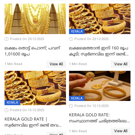
KERALA
Posted On 23-12-2025
Posted On 22-12-2025
ലക്ഷം തൊട്ട് പൊന്ന്; പവന്
ലക്ഷമെത്താൻ ഇനി 160 രൂപ
1,01600 രൂപ
കൂടി; സ്വർണവില ഇന്ന് രണ്ട്
തവണ കൂടി
View All
View All
1 Min Read
1 Min Read
KERALA
KERALA
Posted On 12-12-2025
Posted On 15-12-2025
KERALA GOLD RATE:
KERALA GOLD RATE |
സംസ്ഥാനത്ത് ചരിത്രത്തിലെ
സ്വർണവില ഇന്ന് രണ്ട് തവണ
ഏറ്റവും വലിയ വിലയിൽ
View All
കൂടി, ഒരു ലക്ഷത്തിനരികിൽ;
1 Min Read
സ്വർണം; സർവ്വകാല