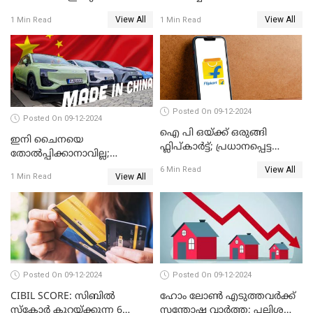
ഇലക്ട്രോണിക്സ് വിപണിയിൽ
പിഎഫ് പെൻഷൻ ലഭിക്കില്ല
View All
View All
1 Min Read
1 Min Read
വീണ്ടും മുന്നിൽ
Posted On 09-12-2024
Posted On 09-12-2024
ഐ പി ഒയ്ക്ക് ഒരുങ്ങി
ഇനി ചൈനയെ
ഫ്ലിപ്കാർട്ട്; പ്രധാനപ്പെട്ട
തോൽപ്പിക്കാനാവില്ല;
കാര്യങ്ങൾ ഒറ്റനോട്ടത്തിൽ
യൂറോപ്പിനേയും
View All
6 Min Read
View All
1 Min Read
അമേരിക്കയേയും ഞെട്ടിച്ച്
ചൈനീസ് കാറുകൾ
Posted On 09-12-2024
Posted On 09-12-2024
CIBIL SCORE: സിബിൽ
ഹോം ലോൺ എടുത്തവർക്ക്
സ്കോർ കുറയ്ക്കുന്ന 6
സന്തോഷ വാർത്ത; പലിശ