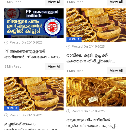
View All
View All
3 Min Read
1 Min Read
STATE FREE FROM EXTREME
POVERTY
KERALA
Posted On 26-10-2025
Posted On 24-10-2025
PF അക്കൗണ്ടുള്ളവർ
രാവിലെ കൂടി, ഉച്ചക്ക്
അറിയാൻ! നിങ്ങളുടെ പണം
കുത്തനെ തിരിച്ചിറങ്ങി;
ഇനി എളുപ്പത്തിൽ കയ്യിൽ
View All
സ്വർണവില പവന് 800 രൂപ
3 Min Read
കിട്ടും!
View All
1 Min Read
കുറഞ്ഞു
KERALA
Posted On 19-10-2025
Posted On 21-10-2025
ആഗോള വിപണിയിൽ
ഉച്ചയ്ക്ക് ശേഷം
സ്വർണവിലയുടെ കുതിപ്പ്