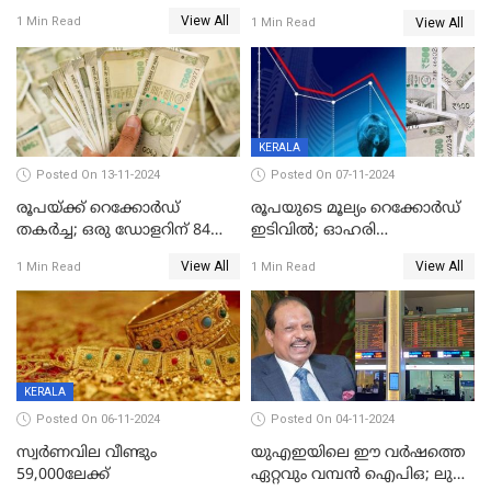
View All
1 Min Read
View All
1 Min Read
KERALA
Posted On 13-11-2024
Posted On 07-11-2024
രൂപയ്ക്ക് റെക്കോർഡ്
രൂപയുടെ മൂല്യം റെക്കോർഡ്
തകര്‍ച്ച; ഒരു ഡോളറിന് 84
ഇടിവിൽ; ഓഹരി
രൂപ 4 പൈസയാണ്ഇന്നത്തെ
വിപണിയിലും കനത്ത ഇടിവ്,
View All
View All
1 Min Read
1 Min Read
വിനിമയ മൂല്യം
സെന്‍സെക്‌സ് 80,000ല്‍
താഴെ
KERALA
Posted On 06-11-2024
Posted On 04-11-2024
സ്വര്‍ണവില വീണ്ടും
യുഎഇയിലെ ഈ വർഷത്തെ
59,000ലേക്ക്
ഏറ്റവും വമ്പൻ ഐപിഒ; ലുലു