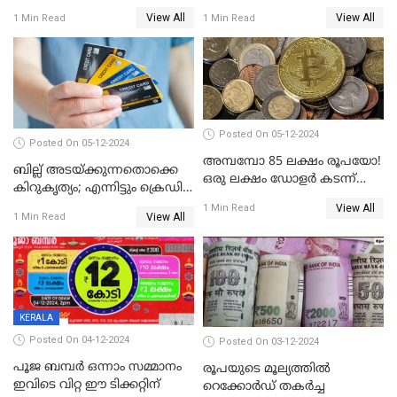
പോലെ പണം പിൻവലിക്കാം
View All
View All
1 Min Read
1 Min Read
Posted On 05-12-2024
Posted On 05-12-2024
അമ്പമ്പോ 85 ലക്ഷം രൂപയോ!
ബില്ല് അടയ്ക്കുന്നതൊക്കെ
ഒരു ലക്ഷം ഡോളർ കടന്ന്
കിറുകൃത്യം; എന്നിട്ടും ക്രെഡിറ്റ്
ബിറ്റ്‌കോയിൻ മൂല്യം
സ്കോർ ( CIBIL SCORE)
View All
1 Min Read
View All
1 Min Read
കൂടുന്നില്ലേ? കാരണം ഇതാണ്
KERALA
Posted On 04-12-2024
Posted On 03-12-2024
പൂജ ബമ്പർ ഒന്നാം സമ്മാനം
രൂപയുടെ മൂല്യത്തില്‍
ഇവിടെ വിറ്റ ഈ ടിക്കറ്റിന്
റെക്കോര്‍ഡ് തകര്‍ച്ച