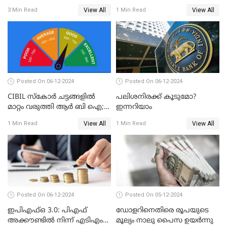
നഷ്ടം 3 ബില്ല്യൺ ഡോളർ
പോകണോ? ഓൺലൈൻ വഴി
View All
View All
3 Min Read
1 Min Read
ചെയ്തുകൂടേ?
Posted On 06-12-2024
Posted On 06-12-2024
CIBIL സ്കോർ ചട്ടങ്ങളിൽ
പലിശനിരക്ക് കൂടുമോ?
മാറ്റം വരുത്തി ആർ ബി ഐ;
ഇന്നറിയാം
ക്രെഡിറ്റ് കാർഡുള്ളവരും
View All
View All
1 Min Read
1 Min Read
ലോൺ എടുത്തവരും
അറിഞ്ഞിരിക്കേണ്ട
കാര്യങ്ങൾ
Posted On 06-12-2024
Posted On 05-12-2024
ഇപിഎഫ്ഒ 3.0: പിഎഫ്
ഡോളറിനെതിരെ രൂപയുടെ
അക്കൗണ്ടിൽ നിന്ന് എടിഎം
മൂല്യം നാലു പൈസ ഉയര്‍ന്നു