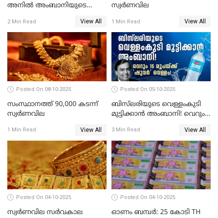
അനിൽ അംബാനിയുടെ
സ്വര്‍ണവില
റിലയൻസ് പവർ സിഎഫ്ഒ
View All
View All
2 Min Read
1 Min Read
അറസ്റ്റിൽ; ഇഡി അന്വേഷണം
വ്യാപിപ്പിക്കുന്നു
Posted On 08-10-2025
Posted On 05-10-2025
സംസ്ഥാനത്ത് 90,000 കടന്ന്
ബിസ്‌ലരിയുടെ വെള്ളംകുടി
സ്വര്‍ണവില
മുട്ടിക്കാൻ അംബാനി! വെറും
15 രൂപയ്ക്ക് 'ഷുവർ' വെള്ളം!
View All
View All
1 Min Read
3 Min Read
Posted On 04-10-2025
Posted On 04-10-2025
സ്വര്‍ണവില സര്‍വകാല
ഓണം ബമ്പർ: 25 കോടി TH