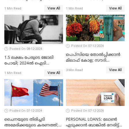
കാര്യങ്ങൾ
നിരക്ക് കുറയാൻ പോകുന്നു
View All
View All
1 Min Read
1 Min Read
Posted On 07-12-2024
Posted On 08-12-2024
പെപ്സിയെ തോൽപ്പിക്കാൻ
1.5 ലക്ഷം പേരുടെ ജോലി
മിലാഫ് കോള; സൗദി
പോയി; 2024ൽ ഐടി
അറേബ്യയുടെ ഈന്തപ്പഴ
മേഖലയിൽ സംഭവിച്ചത്
View All
3 Min Read
കോളയേക്കുറിച്ച് അറിയാം
View All
1 Min Read
Posted On 07-12-2024
Posted On 07-12-2024
ചൈനയുടെ തിരിച്ചടി
PERSONAL LOANS: ലോൺ
അമേരിക്കയുടെ കരണത്ത്;
എടുക്കാൻ ബാങ്കിൽ നേരിട്ട്