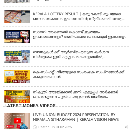
KERALA
KERALA LOTTERY RESULT | ഒരു കോടി രൂപയുടെ
ഒന്നാം സമ്മാനം ഈ നമ്പറിന്; സ്ത്രീശക്തി ലോട്ടറി
ഫലം പ്രഖ്യാപിച്ചു | STHREE SAKTHI SS 482 LOTTERY
RESULT
സാലറി അക്കൗണ്ട് കൊണ്ട് ഇത്രയും
ഉപകരാങ്ങളോ? അറിയാതെ പോകരുത് ഇക്കാര്യം
ബാങ്കുകൾക്ക് ആർബിഐയുടെ കർശന
നിർദ്ദേശം: ഇനി എല്ലാം മലയാളത്തിൽ,
പരാതികൾക്ക് ഉടൻ പരിഹാരം
കെ-സ്വിഫ്റ്റ്: നിങ്ങളുടെ സംരംഭക സ്വപ്നങ്ങൾക്ക്
കരുത്തേകാൻ
നികുതി അടയ്ക്കാൻ ഇനി എളുപ്പം! സർക്കാർ
കൊണ്ടുവന്ന പുതിയ മാറ്റങ്ങൾ അറിയാം
LATEST MONEY VIDEOS
LIVE: UNION BUDGET 2024 PRESENTATION BY
NIRMALA SITHARAMAN | KERALA VISION NEWS
Posted On 01-02-2025