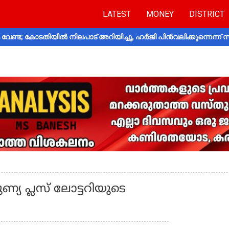
LATEST
MONEY
DISTRICT
വേണ്ട; കോടതിയിൽ നിലപാട് അറിയിച്ചു, ഹർജി പിൻവലിക്കുന്നെന്ന്
്യ പ്ലസ് ലോട്ടറിയുടെ