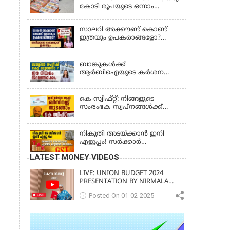
കോടി രൂപയുടെ ഒന്നാം
സമ്മാനം ഈ നമ്പറിന്;
സ്ത്രീശക്തി ലോട്ടറി ഫലം
സാലറി അക്കൗണ്ട് കൊണ്ട്
പ്രഖ്യാപിച്ചു | STHREE SAKTHI SS
ഇത്രയും ഉപകരാങ്ങളോ?
482 LOTTERY RESULT
അറിയാതെ പോകരുത്
ഇക്കാര്യം
ബാങ്കുകൾക്ക്
ആർബിഐയുടെ കർശന
നിർദ്ദേശം: ഇനി എല്ലാം
മലയാളത്തിൽ, പരാതികൾക്ക്
ഉടൻ പരിഹാരം
കെ-സ്വിഫ്റ്റ്: നിങ്ങളുടെ
സംരംഭക സ്വപ്നങ്ങൾക്ക്
കരുത്തേകാൻ
നികുതി അടയ്ക്കാൻ ഇനി
എളുപ്പം! സർക്കാർ
കൊണ്ടുവന്ന പുതിയ മാറ്റങ്ങൾ
LATEST MONEY VIDEOS
അറിയാം
LIVE: UNION BUDGET 2024
PRESENTATION BY NIRMALA
SITHARAMAN | KERALA VISION
Posted On 01-02-2025
NEWS