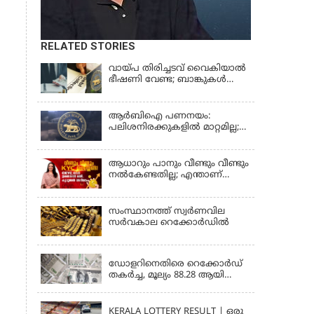
RELATED STORIES
വായ്പ തിരിച്ചടവ് വൈകിയാൽ
ഭീഷണി വേണ്ട; ബാങ്കുകൾക്കും
റിക്കവറി ഏജൻസികൾക്കും
കർശന നിയന്ത്രണങ്ങളുമായി
ആർ ബി ഐ; ഇഎംഐ
ആർബിഐ പണനയം:
മുടങ്ങിയാല്‍ സ്മാര്‍ട്ട് ഫോണ്‍
പലിശനിരക്കുകളിൽ മാറ്റമില്ല;
ലോക്ക് ആകുമോ?
വായ്പാനിരക്കുകൾ 5.25
ആര്‍ബിഐയുടെ പുതിയ
ശതമാനമായി തുടരും
നിര്‍ദേശങ്ങള്‍
ആധാറും പാനും വീണ്ടും വീണ്ടും
നൽകേണ്ടതില്ല; എന്താണ്
സാമ്പത്തിക ഇടപാടുകൾ
എളുപ്പമാക്കുന്ന CKYC?
സംസ്ഥാനത്ത് സ്വര്‍ണവില
സര്‍വകാല റെക്കോര്‍ഡില്‍
KERALA
ഡോളറിനെതിരെ റെക്കോർഡ്
തകർച്ച, മൂല്യം 88.28 ആയി
ഇടിഞ്ഞു
KERALA
KERALA LOTTERY RESULT | ഒരു