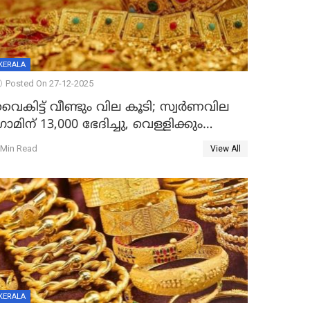
KERALA
Posted On 27-12-2025
ൈകിട്ട് വീണ്ടും വില കൂടി; സ്വർണവില
്രാമിന് 13,000 ഭേദിച്ചു, വെള്ളിക്കും
റെക്കോർഡ്
 Min Read
View All
KERALA