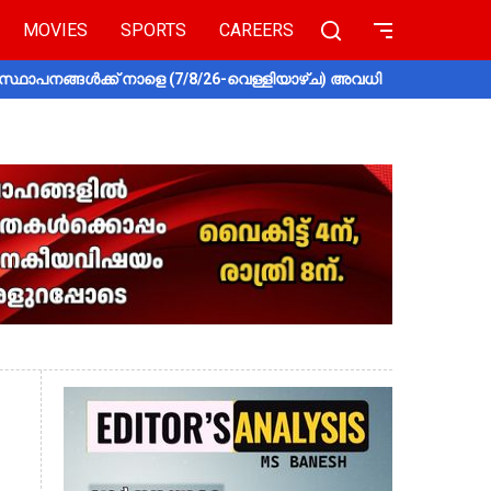
MOVIES
SPORTS
CAREERS
സ്ഥാപനങ്ങൾക്ക് നാളെ (7/8/26-വെള്ളിയാഴ്ച) അവധി
തൃശൂരിൽ