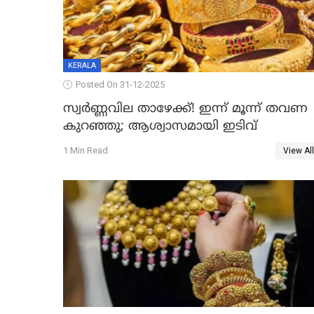
KERALA
Posted On 31-12-2025
സ്വർണ്ണവില താഴേക്ക്! ഇന്ന് മൂന്ന് തവണ
കുറഞ്ഞു; ആശ്വാസമായി ഇടിവ്
1 Min Read
View All