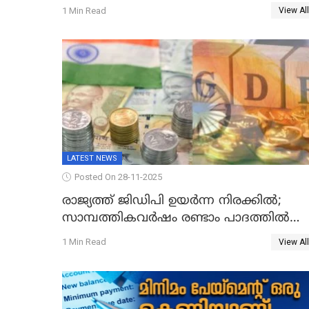
സർവകാല റെക്കോഡ്
1 Min Read
View All
LATEST NEWS
Posted On 28-11-2025
രാജ്യത്ത് ജിഡിപി ഉയര്‍ന്ന നിരക്കില്‍;
സാമ്പത്തികവർഷം രണ്ടാം പാദത്തില്‍
ജിഡിപി 8.2 ശതമാനമായി; പ്രചോദനം
1 Min Read
View All
നൽകുന്നുവെന്ന് മോദി