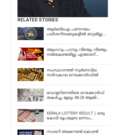
RELATED STORIES
ആർബിഐ പണനയം:
പലിശനിരക്കുകളിൽ മാറ്റമില്ല;
വായ്പാനിരക്കുകൾ 5.25
ശതമാനമായി തുടരും
ആധാറും പാനും വീണ്ടും വീണ്ടും
നൽകേണ്ടതില്ല; എന്താണ്
സാമ്പത്തിക ഇടപാടുകൾ
എളുപ്പമാക്കുന്ന CKYC?
സംസ്ഥാനത്ത് സ്വര്‍ണവില
സര്‍വകാല റെക്കോര്‍ഡില്‍
KERALA
ഡോളറിനെതിരെ റെക്കോർഡ്
തകർച്ച, മൂല്യം 88.28 ആയി
ഇടിഞ്ഞു
KERALA
KERALA LOTTERY RESULT | ഒരു
കോടി രൂപയുടെ ഒന്നാം
സമ്മാനം ഈ നമ്പറിന്;
സ്ത്രീശക്തി ലോട്ടറി ഫലം
സാലറി അക്കൗണ്ട് കൊണ്ട്
പ്രഖ്യാപിച്ചു | STHREE SAKTHI SS