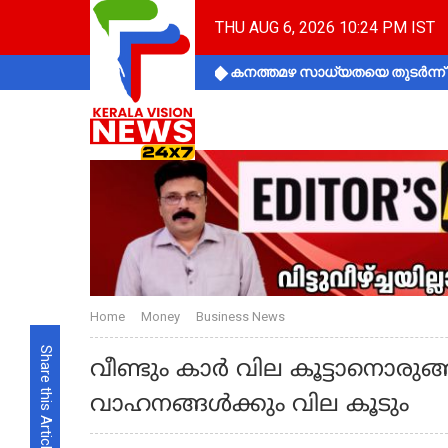
THU AUG 6, 2026 10:24 PM IST
കനത്തമഴ സാധ്യതയെ തുടർന്ന് ക
Home
Money
Business News
Share this Article
വീണ്ടും കാർ വില കൂട്ടാനൊരുങ്ങി ട
വാഹനങ്ങൾക്കും വില കൂടും