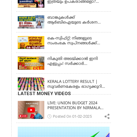
ഇത്രയും ഉപകരാങ്ങളോ?
482 LOTTERY RESULT
അറിയാതെ പോകരുത്
ഇക്കാര്യം
ബാങ്കുകൾക്ക്
ആർബിഐയുടെ കർശന
നിർദ്ദേശം: ഇനി എല്ലാം
മലയാളത്തിൽ, പരാതികൾക്ക്
ഉടൻ പരിഹാരം
കെ-സ്വിഫ്റ്റ്: നിങ്ങളുടെ
സംരംഭക സ്വപ്നങ്ങൾക്ക്
കരുത്തേകാൻ
നികുതി അടയ്ക്കാൻ ഇനി
എളുപ്പം! സർക്കാർ
കൊണ്ടുവന്ന പുതിയ മാറ്റങ്ങൾ
KERALA
അറിയാം
KERALA LOTTERY RESULT |
സുവര്‍ണകേരളം ഭാഗ്യക്കുറി
നറുക്കെടുപ്പ് ഫലം (SUVARNA
LATEST MONEY VIDEOS
KERALAM SK-16)
LIVE: UNION BUDGET 2024
PRESENTATION BY NIRMALA
SITHARAMAN | KERALA VISION
Posted On 01-02-2025
NEWS