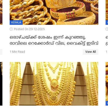
KERALA
Posted On 29-12-2025
ഒരാഴ്ചയ്ക്ക് ശേഷം ഇന്ന് കുറഞ്ഞു,
വ
രാവിലെ റെക്കോർഡ് വില, വൈകിട്ട് ഇടിവ്
ഗ
1 Min Read
1
View All