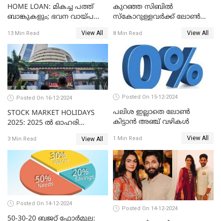
HOME LOAN: മികച്ച പത്ത്
കുറഞ്ഞ സിബിൽ
ബാങ്കുകളും; ഭവന വായ്പ
സ്കോറുള്ളവർക്ക് ലോൺ
പലിശ നിരക്കും
കിട്ടാൻ ചില എളുപ്പ വഴികൾ
View All
View All
13 Min Read
8 Min Read
Posted On 15-12-2024
Posted On 16-12-2024
പലിശ ഇല്ലാതെ ലോൺ
STOCK MARKET HOLIDAYS
കിട്ടാൻ അഞ്ച് വഴികൾ
2025: 2025 ൽ ഓഹരി
വിപണിയിലെ അവധി
View All
1 Min Read
View All
3 Min Read
ദിനങ്ങൾ
Posted On 14-12-2024
Posted On 14-12-2024
50-30-20 ബജറ്റ് ഫോർമുല: