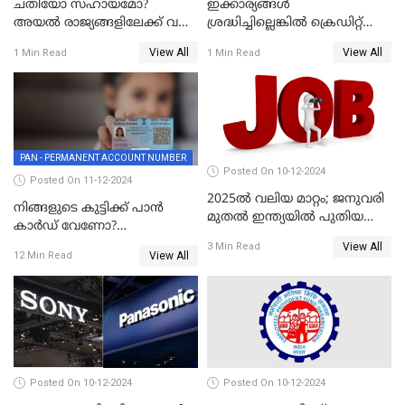
ചതിയോ സഹായമോ?
ഇക്കാര്യങ്ങൾ
അയൽ രാജ്യങ്ങളിലേക്ക് വൻ
ശ്രദ്ധിച്ചില്ലെങ്കിൽ ക്രെഡിറ്റ്
തോതിൽ പണം ഒഴുക്കി
കാർഡ് വലിയ അപകടകാരി
View All
View All
1 Min Read
1 Min Read
ചൈന
PAN - PERMANENT ACCOUNT NUMBER
Posted On 10-12-2024
Posted On 11-12-2024
2025ൽ വലിയ മാറ്റം; ജനുവരി
നിങ്ങളുടെ കുട്ടിക്ക് പാൻ
മുതൽ ഇന്ത്യയിൽ പുതിയ
കാർഡ് വേണോ?
തൊഴിൽ അവസരങ്ങൾ
അപേക്ഷിക്കുന്നത്
View All
3 Min Read
View All
12 Min Read
എങ്ങനെയാണെന്ന് നോക്കാം
Posted On 10-12-2024
Posted On 10-12-2024