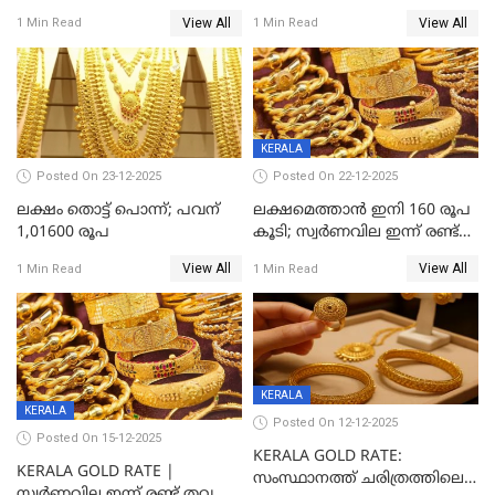
ഭേദിച്ചു, വെള്ളിക്കും
View All
View All
1 Min Read
1 Min Read
റെക്കോർഡ്
KERALA
Posted On 23-12-2025
Posted On 22-12-2025
ലക്ഷം തൊട്ട് പൊന്ന്; പവന്
ലക്ഷമെത്താൻ ഇനി 160 രൂപ
1,01600 രൂപ
കൂടി; സ്വർണവില ഇന്ന് രണ്ട്
തവണ കൂടി
View All
View All
1 Min Read
1 Min Read
KERALA
KERALA
Posted On 12-12-2025
Posted On 15-12-2025
KERALA GOLD RATE:
KERALA GOLD RATE |
സംസ്ഥാനത്ത് ചരിത്രത്തിലെ
സ്വർണവില ഇന്ന് രണ്ട് തവണ