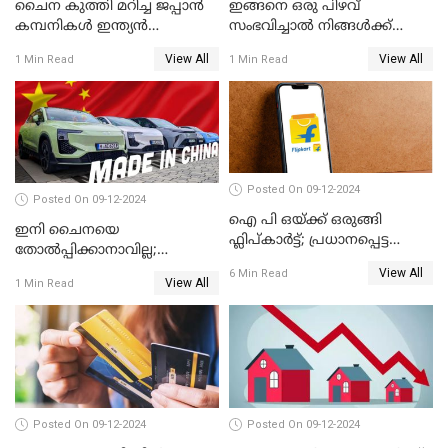
ചൈന കുത്തി മറിച്ച ജപ്പാൻ
ഇങ്ങനെ ഒരു പിഴവ്
കമ്പനികൾ ഇന്ത്യൻ
സംഭവിച്ചാൽ നിങ്ങൾക്ക്
ഇലക്ട്രോണിക്സ് വിപണിയിൽ
പിഎഫ് പെൻഷൻ ലഭിക്കില്ല
View All
View All
1 Min Read
1 Min Read
വീണ്ടും മുന്നിൽ
Posted On 09-12-2024
Posted On 09-12-2024
ഐ പി ഒയ്ക്ക് ഒരുങ്ങി
ഇനി ചൈനയെ
ഫ്ലിപ്കാർട്ട്; പ്രധാനപ്പെട്ട
തോൽപ്പിക്കാനാവില്ല;
കാര്യങ്ങൾ ഒറ്റനോട്ടത്തിൽ
യൂറോപ്പിനേയും
View All
6 Min Read
View All
1 Min Read
അമേരിക്കയേയും ഞെട്ടിച്ച്
ചൈനീസ് കാറുകൾ
Posted On 09-12-2024
Posted On 09-12-2024