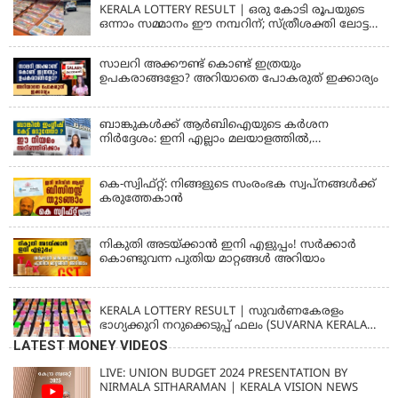
KERALA LOTTERY RESULT | ഒരു കോടി രൂപയുടെ
ഒന്നാം സമ്മാനം ഈ നമ്പറിന്; സ്ത്രീശക്തി ലോട്ടറി
ഫലം പ്രഖ്യാപിച്ചു | STHREE SAKTHI SS 482 LOTTERY
RESULT
സാലറി അക്കൗണ്ട് കൊണ്ട് ഇത്രയും
ഉപകരാങ്ങളോ? അറിയാതെ പോകരുത് ഇക്കാര്യം
ബാങ്കുകൾക്ക് ആർബിഐയുടെ കർശന
നിർദ്ദേശം: ഇനി എല്ലാം മലയാളത്തിൽ,
പരാതികൾക്ക് ഉടൻ പരിഹാരം
കെ-സ്വിഫ്റ്റ്: നിങ്ങളുടെ സംരംഭക സ്വപ്നങ്ങൾക്ക്
കരുത്തേകാൻ
നികുതി അടയ്ക്കാൻ ഇനി എളുപ്പം! സർക്കാർ
കൊണ്ടുവന്ന പുതിയ മാറ്റങ്ങൾ അറിയാം
KERALA
KERALA LOTTERY RESULT | സുവര്‍ണകേരളം
ഭാഗ്യക്കുറി നറുക്കെടുപ്പ് ഫലം (SUVARNA KERALAM
SK-16)
LATEST MONEY VIDEOS
LIVE: UNION BUDGET 2024 PRESENTATION BY
NIRMALA SITHARAMAN | KERALA VISION NEWS