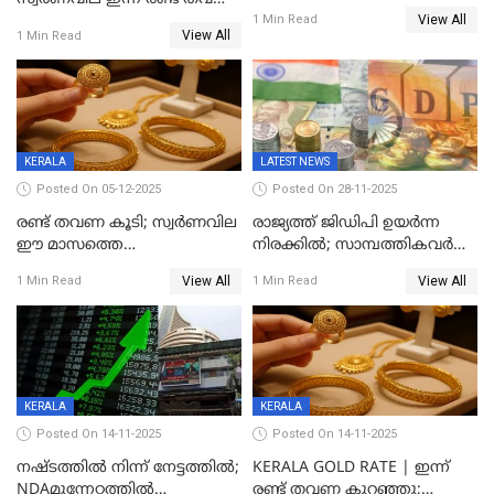
ഏറ്റവും വലിയ വിലയിൽ
View All
കൂടി, ഒരു ലക്ഷത്തിനരികിൽ;
1 Min Read
സ്വർണം; സർവ്വകാല
View All
1 Min Read
സർവകാല റെക്കോഡ്
റെക്കോർഡിൽ
KERALA
LATEST NEWS
Posted On 05-12-2025
Posted On 28-11-2025
രണ്ട് തവണ കൂടി; സ്വർണവില
രാജ്യത്ത് ജിഡിപി ഉയര്‍ന്ന
ഈ മാസത്തെ
നിരക്കില്‍; സാമ്പത്തികവർഷം
ഉയർന്നനിരക്കിൽ
രണ്ടാം പാദത്തില്‍ ജിഡിപി 8.2
View All
View All
1 Min Read
1 Min Read
ശതമാനമായി; പ്രചോദനം
നൽകുന്നുവെന്ന് മോദി
KERALA
KERALA
Posted On 14-11-2025
Posted On 14-11-2025
നഷ്ടത്തിൽ നിന്ന് നേട്ടത്തിൽ;
KERALA GOLD RATE | ഇന്ന്
NDAമുന്നേറ്റത്തിൽ
രണ്ട് തവണ കുറഞ്ഞു;