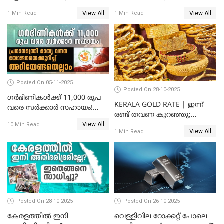
സംസ്ഥാനത്ത്
സ്വർണവിലയിൽ കുതിപ്പ്
View All
View All
1 Min Read
1 Min Read
സ്വർണവിലയിൽ കുതിപ്പ്
Posted On 05-11-2025
Posted On 28-10-2025
ഗർഭിണികൾക്ക് 11,000 രൂപ
KERALA GOLD RATE | ഇന്ന്
വരെ സർക്കാർ സഹായം!
രണ്ട് തവണ കുറഞ്ഞു;
പ്രധാനമന്ത്രി മാതൃ വന്ദന
View All
സ്വർണവില പവന് കുറഞ്ഞത്
10 Min Read
യോജനയെക്കുറിച്ച്
View All
1 Min Read
1800 രൂപ
അറിയേണ്ടതെല്ലാം
Posted On 28-10-2025
Posted On 26-10-2025
കേരളത്തിൽ ഇനി
വെള്ളിവില റോക്കറ്റ് പോലെ