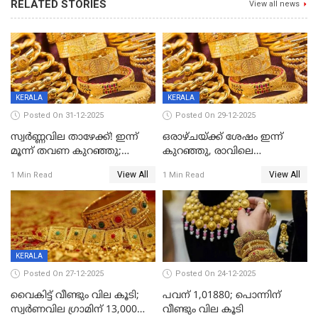
RELATED STORIES
View all news
KERALA
KERALA
Posted On 31-12-2025
Posted On 29-12-2025
സ്വർണ്ണവില താഴേക്ക്! ഇന്ന്
ഒരാഴ്ചയ്ക്ക് ശേഷം ഇന്ന്
മൂന്ന് തവണ കുറഞ്ഞു;
കുറഞ്ഞു, രാവിലെ
ആശ്വാസമായി ഇടിവ്
റെക്കോർഡ് വില, വൈകിട്ട്
View All
View All
1 Min Read
1 Min Read
ഇടിവ്
KERALA
Posted On 27-12-2025
Posted On 24-12-2025
വൈകിട്ട് വീണ്ടും വില കൂടി;
പവന് 1,01880; പൊന്നിന്
സ്വർണവില ഗ്രാമിന് 13,000
വീണ്ടും വില കൂടി