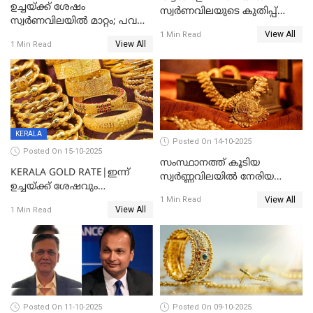
ഉച്ചയ്ക്ക് ശേഷം
സ്വർണവിലയുടെ കുതിപ്പ്
സ്വർണവിലയിൽ മാറ്റം; പവന്
തുടരുന്നു
View All
1600 രൂപ കുറഞ്ഞു
1 Min Read
View All
1 Min Read
KERALA
Posted On 14-10-2025
Posted On 15-10-2025
സംസ്ഥാനത്ത് കൂടിയ
KERALA GOLD RATE|ഇന്ന്
സ്വർണ്ണവിലയിൽ നേരിയ
ഉച്ചയ്ക്ക് ശേഷവും
കുറവ്
View All
സ്വർണവിലയിൽ വർദ്ധനവ്;
1 Min Read
View All
1 Min Read
പവന് കൂടിയത് 400 രൂപ
Posted On 11-10-2025
Posted On 09-10-2025