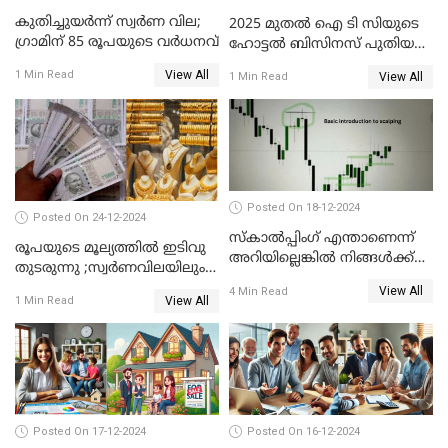
കുതിച്ചുയർന്ന് സ്വർണ വില;
2025 മുതൽ ഐ ടി സിയുടെ
ഗ്രാമിന് 85 രൂപയുടെ വർധനവ്
ഹോട്ടൽ ബിസിനസ് പുതിയ
കമ്പനിക്ക് കീഴിൽ; ഓഹരി
View All
1 Min Read
View All
1 Min Read
ഉടമകൾ അറിയേണ്ട
കാര്യങ്ങൾ
Posted On 18-12-2024
Posted On 24-12-2024
സ്കാൽപ്പിംഗ് എന്താണെന്ന്
രൂപയുടെ മൂല്യത്തില്‍ ഇടിവു
അറിയില്ലെങ്കിൽ നിങ്ങൾക്ക്
തുടരുന്നു ;സ്വര്‍ണവിലയിലും
ട്രേഡിംഗ് അറിയില്ല
കുറവ്
View All
4 Min Read
View All
1 Min Read
Posted On 17-12-2024
Posted On 16-12-2024