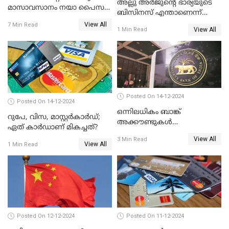
അല്ലു അർജുൻ്റെ ഭാര്യയുടെ
മാസാവസാനം നയാ പൈസ
ബിസിനസ് എന്താണെന്ന്
ഇല്ലെന്ന് പറയേണ്ടി വരില്ല
അറിയാമോ?
View All
7 Min Read
View All
1 Min Read
Posted On 14-12-2024
Posted On 14-12-2024
ഒന്നിലധികം ബാങ്ക്
റുപേ, വിസ, മാസ്റ്റർകാർഡ്;
അക്കൗണ്ടുകൾ
ഏത് കാർഡാണ് മികച്ചത്?
നിയമവിരുദ്ധമാണോ? ആർ
View All
3 Min Read
ബി ഐ പറയുന്നത് എന്താണ്?
View All
1 Min Read
Posted On 12-12-2024
Posted On 11-12-2024