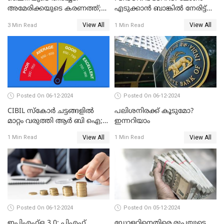
അമേരിക്കയുടെ കരണത്ത്;
എടുക്കാൻ ബാങ്കിൽ നേരിട്ട്
നഷ്ടം 3 ബില്ല്യൺ ഡോളർ
പോകണോ? ഓൺലൈൻ വഴി
View All
View All
3 Min Read
1 Min Read
ചെയ്തുകൂടേ?
Posted On 06-12-2024
Posted On 06-12-2024
CIBIL സ്കോർ ചട്ടങ്ങളിൽ
പലിശനിരക്ക് കൂടുമോ?
മാറ്റം വരുത്തി ആർ ബി ഐ;
ഇന്നറിയാം
ക്രെഡിറ്റ് കാർഡുള്ളവരും
View All
View All
1 Min Read
1 Min Read
ലോൺ എടുത്തവരും
അറിഞ്ഞിരിക്കേണ്ട
കാര്യങ്ങൾ
Posted On 06-12-2024
Posted On 05-12-2024
ഇപിഎഫ്ഒ 3.0: പിഎഫ്
ഡോളറിനെതിരെ രൂപയുടെ