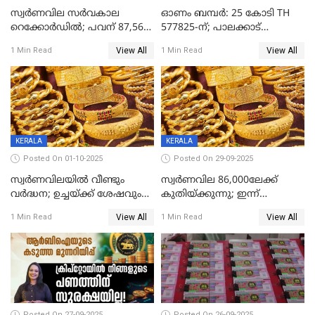
സ്വര്‍ണവില സര്‍വകാല
ഓണം ബമ്പർ: 25 കോടി TH
റെക്കോര്‍ഡില്‍; പവന് 87,560
577825-ന്; പാലക്കാട്
രൂപയിലെത്തി
റെക്കോർഡ് വിൽപ്പനയുമായി
View All
View All
1 Min Read
1 Min Read
മുന്നിൽ
KERALA
KERALA
Posted On 01-10-2025
Posted On 29-09-2025
സ്വർണവിലയിൽ വീണ്ടും
സ്വര്‍ണവില 86,000ലേക്ക്
വർദ്ധന; ഉച്ചയ്ക്ക് ശേഷവും
കുതിയ്ക്കുന്നു; ഇന്ന്
കൂടി; മൂന്ന് ദിവസത്തിൽ
രണ്ടുതവണയായി കൂടിയത്
View All
View All
1 Min Read
1 Min Read
കൂടിയത് പവന് 2,760 രൂപ
1040 രൂപ
Posted On 27-09-2025
Posted On 26-09-2025