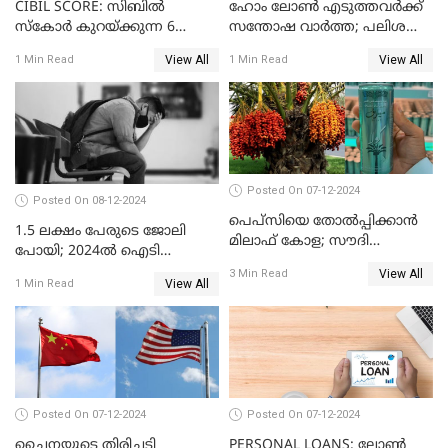
CIBIL SCORE: സിബിൽ
ഹോം ലോൺ എടുത്തവർക്ക്
സ്കോർ കുറയ്ക്കുന്ന 6
സന്തോഷ വാർത്ത; പലിശ
കാര്യങ്ങൾ
നിരക്ക് കുറയാൻ പോകുന്നു
View All
View All
1 Min Read
1 Min Read
Posted On 07-12-2024
Posted On 08-12-2024
പെപ്സിയെ തോൽപ്പിക്കാൻ
1.5 ലക്ഷം പേരുടെ ജോലി
മിലാഫ് കോള; സൗദി
പോയി; 2024ൽ ഐടി
അറേബ്യയുടെ ഈന്തപ്പഴ
മേഖലയിൽ സംഭവിച്ചത്
View All
3 Min Read
കോളയേക്കുറിച്ച് അറിയാം
View All
1 Min Read
Posted On 07-12-2024
Posted On 07-12-2024
ചൈനയുടെ തിരിച്ചടി
PERSONAL LOANS: ലോൺ