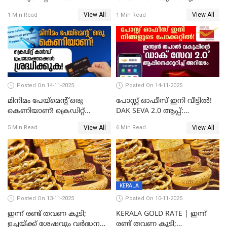
ഓഹരിവിപണിയിലും കുതിപ്പ്
സ്വർണവിലയിൽ ഇടിവ്
View All
View All
1 Min Read
1 Min Read
Posted On 14-11-2025
Posted On 14-11-2025
മിനിമം പേയ്മെന്റ് ഒരു
പോസ്റ്റ് ഓഫീസ് ഇനി വീട്ടിൽ!
കെണിയാണ്! ക്രെഡിറ്റ്
DAK SEVA 2.0 ആപ്പ്:
കാർഡ് ഉപയോക്താക്കൾ
ഉപയോഗങ്ങൾ
View All
View All
5 Min Read
6 Min Read
ശ്രദ്ധിക്കുക!
എന്തൊക്കെയാണെന്ന്
നോക്കാം
KERALA
Posted On 13-11-2025
Posted On 10-11-2025
ഇന്ന് രണ്ട് തവണ കൂടി;
KERALA GOLD RATE | ഇന്ന്
ഉച്ചയ്ക്ക് ശേഷവും വർദ്ധനവ്;
രണ്ട് തവണ കൂടി;