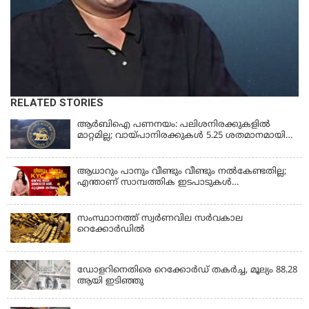
RELATED STORIES
ആർബിഐ പണനയം: പലിശനിരക്കുകളിൽ
മാറ്റമില്ല; വായ്പാനിരക്കുകൾ 5.25 ശതമാനമായി
തുടരും
ആധാറും പാനും വീണ്ടും വീണ്ടും നൽകേണ്ടതില്ല;
എന്താണ് സാമ്പത്തിക ഇടപാടുകൾ
എളുപ്പമാക്കുന്ന CKYC?
സംസ്ഥാനത്ത് സ്വര്‍ണവില സര്‍വകാല
റെക്കോര്‍ഡില്‍
KERALA
ഡോളറിനെതിരെ റെക്കോർഡ് തകർച്ച, മൂല്യം 88.28
ആയി ഇടിഞ്ഞു
KERALA