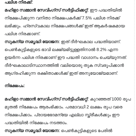
പലിശ നിരക്ക്:
മഹിളാ സമ്മാൻ സേവിംഗ്സ് സർട്ടിഫിക്കറ്റ്:
 ഈ പദ്ധതിയിൽ 
നിക്ഷേപിക്കുന്ന വനിതാ നിക്ഷേപകർക്ക് 7.5% പലിശ നിരക്ക് 
ലഭിക്കും. ഹ്രസ്വകാല നിക്ഷേപങ്ങൾക്ക് ഇത് ആകർഷകമായ 
പലിശ നിരക്കാണ്.
സുകന്യ സമൃദ്ധി യോജന:
 ഇത് ദീർഘകാല പദ്ധതിയാണ്. 
പെൺകുട്ടികളുടെ ഭാവി ലക്ഷ്യമിട്ടുള്ളതിനാൽ 8.2% എന്ന 
ഉയർന്ന പലിശ നിരക്കാണ് ഈ പദ്ധതി വാഗ്ദാനം ചെയ്യുന്നത്. 
ദീർഘകാലാടിസ്ഥാനത്തിൽ വലിയൊരു തുക സ്വരൂപിക്കാൻ 
ആഗ്രഹിക്കുന്ന രക്ഷിതാക്കൾക്ക് ഇത് അനുയോജ്യമാണ്.
നിക്ഷേപം:
മഹിളാ സമ്മാൻ സേവിംഗ്സ് സർട്ടിഫിക്കറ്റ്:
 കുറഞ്ഞത് 1000 രൂപ 
മുതൽ നിക്ഷേപം ആരംഭിക്കാം. പരമാവധി 2 ലക്ഷം രൂപ വരെ 
നിക്ഷേപിക്കാം. പ്രായഭേദമന്യേ എല്ലാ സ്ത്രീകൾക്കും ഈ 
പദ്ധതിയിൽ നിക്ഷേപം നടത്താം.
സുകന്യ സമൃദ്ധി യോജന:
 പെൺകുട്ടികളുടെ പേരിൽ 