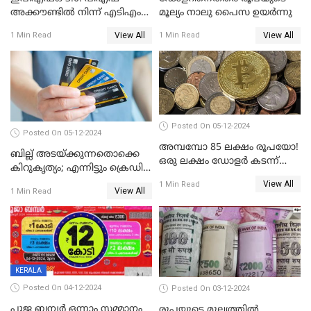
അക്കൗണ്ടിൽ നിന്ന് എടിഎം
മൂല്യം നാലു പൈസ ഉയര്‍ന്നു
പോലെ പണം പിൻവലിക്കാം
View All
View All
1 Min Read
1 Min Read
Posted On 05-12-2024
Posted On 05-12-2024
അമ്പമ്പോ 85 ലക്ഷം രൂപയോ!
ബില്ല് അടയ്ക്കുന്നതൊക്കെ
ഒരു ലക്ഷം ഡോളർ കടന്ന്
കിറുകൃത്യം; എന്നിട്ടും ക്രെഡിറ്റ്
ബിറ്റ്‌കോയിൻ മൂല്യം
സ്കോർ ( CIBIL SCORE)
View All
1 Min Read
View All
1 Min Read
കൂടുന്നില്ലേ? കാരണം ഇതാണ്
KERALA
Posted On 04-12-2024
Posted On 03-12-2024
പൂജ ബമ്പർ ഒന്നാം സമ്മാനം
രൂപയുടെ മൂല്യത്തില്‍