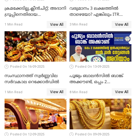
ക്രമക്കേടില്ല,ക്ലീൻചിറ്റ്; അദാനി
വരുമാനം 3 ലക്ഷത്തിൽ
​ഗ്രൂപ്പിനെതിരായ
താഴെയോ? എങ്കിലും ITR
ഹിൻഡൻബർഗ് റിപ്പോർട്ട്
ഫയൽ ചെയ്യണം
View All
View All
1 Min Read
3 Min Read
തള്ളി സെബി
Posted On 16-09-2025
Posted On 13-09-2025
സംസ്ഥാനത്ത് സ്വര്‍ണ്ണവില
പൂജ്യം ബാലൻസിൽ ബാങ്ക്
സർവകാല റെക്കോർഡിൽ
അക്കൗണ്ട്, ഒപ്പം 2
ലക്ഷത്തിന്റെ ഇൻഷുറൻസും!
View All
View All
1 Min Read
8 Min Read
ജൻ ധൻ നേട്ടങ്ങൾ അറിയാം
Posted On 12-09-2025
Posted On 09-09-2025