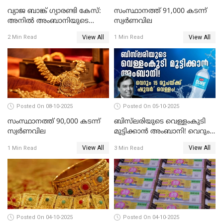
വ്യാജ ബാങ്ക് ഗ്യാരണ്ടി കേസ്:
സംസ്ഥാനത്ത് 91,000 കടന്ന്
അനിൽ അംബാനിയുടെ
സ്വര്‍ണവില
റിലയൻസ് പവർ സിഎഫ്ഒ
View All
View All
2 Min Read
1 Min Read
അറസ്റ്റിൽ; ഇഡി അന്വേഷണം
വ്യാപിപ്പിക്കുന്നു
Posted On 08-10-2025
Posted On 05-10-2025
സംസ്ഥാനത്ത് 90,000 കടന്ന്
ബിസ്‌ലരിയുടെ വെള്ളംകുടി
സ്വര്‍ണവില
മുട്ടിക്കാൻ അംബാനി! വെറും
15 രൂപയ്ക്ക് 'ഷുവർ' വെള്ളം!
View All
View All
1 Min Read
3 Min Read
Posted On 04-10-2025
Posted On 04-10-2025