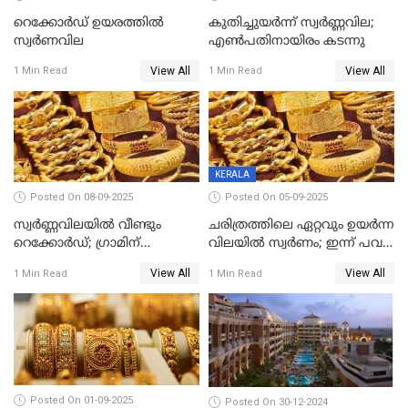
റെക്കോര്‍ഡ് ഉയരത്തിൽ
കുതിച്ചുയർന്ന് സ്വർണ്ണവില;
സ്വര്‍ണവില
എണ്‍പതിനായിരം കടന്നു
View All
View All
1 Min Read
1 Min Read
KERALA
Posted On 08-09-2025
Posted On 05-09-2025
സ്വർണ്ണവിലയിൽ വീണ്ടും
ചരിത്രത്തിലെ ഏറ്റവും ഉയർന്ന
റെക്കോർഡ്; ഗ്രാമിന്
വിലയിൽ സ്വർണം; ഇന്ന് പവന്
പതിനായിരത്തിനരികെ,15
കൂടിയത് 560 രൂപ
View All
View All
1 Min Read
1 Min Read
രൂപ മാത്രം കുറവ്
Posted On 01-09-2025
Posted On 30-12-2024