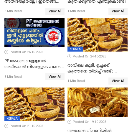
അതിദരിദ്രരില്ലേ? ഇതെങ്ങനെ
കുതിക്കുന്നത് എന്തുകൊണ്ട്?
സാധിച്ചു? | INDIA'S FIRST
View All
View All
3 Min Read
1 Min Read
STATE FREE FROM EXTREME
POVERTY
KERALA
Posted On 26-10-2025
Posted On 24-10-2025
PF അക്കൗണ്ടുള്ളവർ
രാവിലെ കൂടി, ഉച്ചക്ക്
അറിയാൻ! നിങ്ങളുടെ പണം
കുത്തനെ തിരിച്ചിറങ്ങി;
ഇനി എളുപ്പത്തിൽ കയ്യിൽ
View All
സ്വർണവില പവന് 800 രൂപ
3 Min Read
കിട്ടും!
View All
1 Min Read
കുറഞ്ഞു
KERALA
Posted On 19-10-2025
Posted On 21-10-2025
ആഗോള വിപണിയിൽ