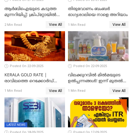
ആർബിഐയുടെ കടുത്ത
തിരുവോണം ബംബര്‍
മുന്നറിയിപ്പ്: ക്രിപ്റ്റോയിൽ
ഭാഗ്യശാലിയെ നാളെ അറിയാം
നിങ്ങളുടെ പണത്തിന്
View All
View All
2 Min Read
1 Min Read
സുരക്ഷയില്ല!
Posted On 22-09-2025
Posted On 22-09-2025
KERALA GOLD RATE |
വിലക്കുറവിൽ മിൽമയുടെ
രാവിലത്തെ റെക്കോർഡ്
ഉൽപ്പന്നങ്ങൾ! ഇന്ന് മുതൽ
ഉച്ചയ്ക്ക് തിരുത്തി; ഇന്ന് രണ്ട്
ജിഎസ്ടി ആനുകൂല്യം
View All
View All
1 Min Read
1 Min Read
തവണ കൂടി; പവൻ വില
ഉപഭോക്താക്കൾക്ക്
83,000 ലേക്ക്
LATEST NEWS
Posted On 18-09-2025
Posted On 17-09-2025