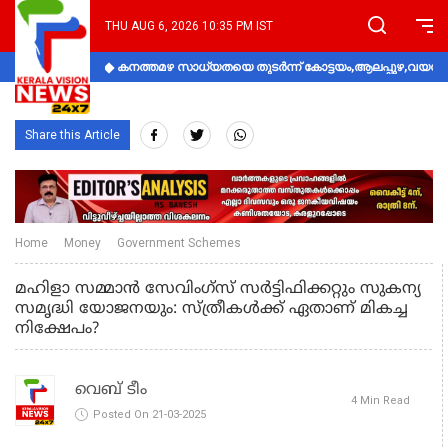
THU AUG 6, 2026 10:35 PM IST
കനത്തമഴ സാധ്യതയെ തുടർന്ന് കോട്ടയം,ആലപ്പുഴ,വയനാട്
Share this Article
Home
Money
Government Schemes
മഹിളാ സമ്മാൻ സേവിംഗ്സ് സർട്ടിഫിക്കറ്റും സുകന്യ
സമൃദ്ധി യോജനയും: സ്ത്രീകൾക്ക് ഏതാണ് മികച്ച
നിക്ഷേപം?
വെബ് ടീം
4 Min Read
Posted On 21-03-2025