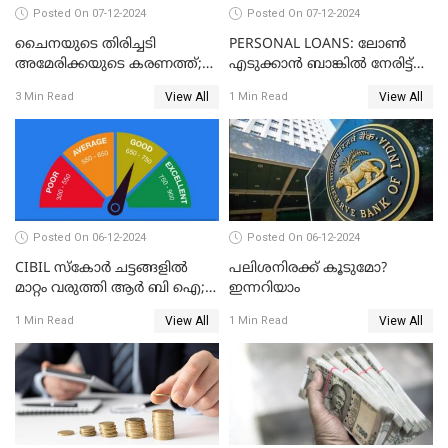
Posted On 07-12-2024
Posted On 07-12-2024
ചൈനയുടെ തിരിച്ചടി
PERSONAL LOANS: ലോൺ
അമേരിക്കയുടെ കരണത്ത്;
എടുക്കാൻ ബാങ്കിൽ നേരിട്ട്
നഷ്ടം 3 ബില്ല്യൺ ഡോളർ
പോകണോ? ഓൺലൈൻ വഴി
View All
View All
3 Min Read
1 Min Read
ചെയ്തുകൂടേ?
Posted On 06-12-2024
Posted On 06-12-2024
CIBIL സ്കോർ ചട്ടങ്ങളിൽ
പലിശനിരക്ക് കൂടുമോ?
മാറ്റം വരുത്തി ആർ ബി ഐ;
ഇന്നറിയാം
ക്രെഡിറ്റ് കാർഡുള്ളവരും
View All
View All
1 Min Read
1 Min Read
ലോൺ എടുത്തവരും
അറിഞ്ഞിരിക്കേണ്ട
കാര്യങ്ങൾ