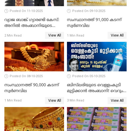
Posted On 11-10-2025
Posted On 09-10-2025
വ്യാജ ബാങ്ക് ഗ്യാരണ്ടി കേസ്:
സംസ്ഥാനത്ത് 91,000 കടന്ന്
അനിൽ അംബാനിയുടെ
സ്വര്‍ണവില
റിലയൻസ് പവർ സിഎഫ്ഒ
View All
View All
2 Min Read
1 Min Read
അറസ്റ്റിൽ; ഇഡി അന്വേഷണം
വ്യാപിപ്പിക്കുന്നു
Posted On 08-10-2025
Posted On 05-10-2025
സംസ്ഥാനത്ത് 90,000 കടന്ന്
ബിസ്‌ലരിയുടെ വെള്ളംകുടി
സ്വര്‍ണവില
മുട്ടിക്കാൻ അംബാനി! വെറും
15 രൂപയ്ക്ക് 'ഷുവർ' വെള്ളം!
View All
View All
1 Min Read
3 Min Read