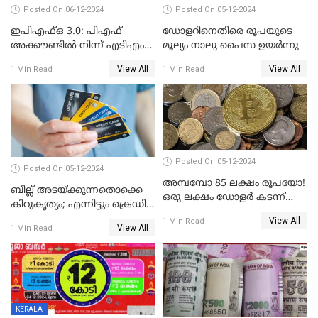
Posted On 06-12-2024
Posted On 05-12-2024
ഇപിഎഫ്ഒ 3.0: പിഎഫ്
ഡോളറിനെതിരെ രൂപയുടെ
അക്കൗണ്ടിൽ നിന്ന് എടിഎം
മൂല്യം നാലു പൈസ ഉയര്‍ന്നു
പോലെ പണം പിൻവലിക്കാം
View All
View All
1 Min Read
1 Min Read
Posted On 05-12-2024
Posted On 05-12-2024
അമ്പമ്പോ 85 ലക്ഷം രൂപയോ!
ബില്ല് അടയ്ക്കുന്നതൊക്കെ
ഒരു ലക്ഷം ഡോളർ കടന്ന്
കിറുകൃത്യം; എന്നിട്ടും ക്രെഡിറ്റ്
ബിറ്റ്‌കോയിൻ മൂല്യം
സ്കോർ ( CIBIL SCORE)
View All
1 Min Read
View All
1 Min Read
കൂടുന്നില്ലേ? കാരണം ഇതാണ്
KERALA