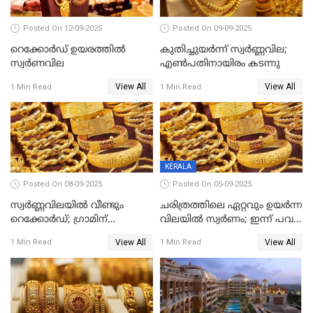
Posted On 12-09-2025
Posted On 09-09-2025
റെക്കോര്‍ഡ് ഉയരത്തിൽ
കുതിച്ചുയർന്ന് സ്വർണ്ണവില;
സ്വര്‍ണവില
എണ്‍പതിനായിരം കടന്നു
View All
View All
1 Min Read
1 Min Read
KERALA
Posted On 08-09-2025
Posted On 05-09-2025
സ്വർണ്ണവിലയിൽ വീണ്ടും
ചരിത്രത്തിലെ ഏറ്റവും ഉയർന്ന
റെക്കോർഡ്; ഗ്രാമിന്
വിലയിൽ സ്വർണം; ഇന്ന് പവന്
പതിനായിരത്തിനരികെ,15
കൂടിയത് 560 രൂപ
View All
View All
1 Min Read
1 Min Read
രൂപ മാത്രം കുറവ്