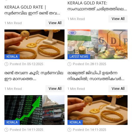
KERALA GOLD RATE:
KERALA GOLD RATE |
സംസ്ഥാനത്ത് ചരിത്രത്തിലെ
സ്വർണവില ഇന്ന് രണ്ട് തവണ
ഏറ്റവും വലിയ വിലയിൽ
View All
കൂടി, ഒരു ലക്ഷത്തിനരികിൽ;
1 Min Read
സ്വർണം; സർവ്വകാല
View All
1 Min Read
സർവകാല റെക്കോഡ്
റെക്കോർഡിൽ
KERALA
LATEST NEWS
Posted On 05-12-2025
Posted On 28-11-2025
രണ്ട് തവണ കൂടി; സ്വർണവില
രാജ്യത്ത് ജിഡിപി ഉയര്‍ന്ന
ഈ മാസത്തെ
നിരക്കില്‍; സാമ്പത്തികവർഷം
ഉയർന്നനിരക്കിൽ
രണ്ടാം പാദത്തില്‍ ജിഡിപി 8.2
View All
View All
1 Min Read
1 Min Read
ശതമാനമായി; പ്രചോദനം
നൽകുന്നുവെന്ന് മോദി
KERALA
KERALA
Posted On 14-11-2025
Posted On 14-11-2025