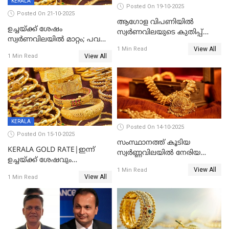
KERALA
Posted On 19-10-2025
Posted On 21-10-2025
ആഗോള വിപണിയിൽ
ഉച്ചയ്ക്ക് ശേഷം
സ്വർണവിലയുടെ കുതിപ്പ്
സ്വർണവിലയിൽ മാറ്റം; പവന്
തുടരുന്നു
View All
1600 രൂപ കുറഞ്ഞു
1 Min Read
View All
1 Min Read
KERALA
Posted On 14-10-2025
Posted On 15-10-2025
സംസ്ഥാനത്ത് കൂടിയ
KERALA GOLD RATE|ഇന്ന്
സ്വർണ്ണവിലയിൽ നേരിയ
ഉച്ചയ്ക്ക് ശേഷവും
കുറവ്
View All
സ്വർണവിലയിൽ വർദ്ധനവ്;
1 Min Read
View All
1 Min Read
പവന് കൂടിയത് 400 രൂപ