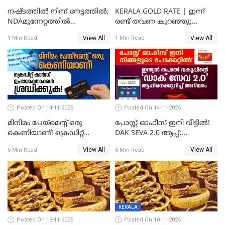
നഷ്ടത്തിൽ നിന്ന് നേട്ടത്തിൽ;
KERALA GOLD RATE | ഇന്ന്
NDAമുന്നേറ്റത്തിൽ
രണ്ട് തവണ കുറഞ്ഞു;
ഓഹരിവിപണിയിലും കുതിപ്പ്
സ്വർണവിലയിൽ ഇടിവ്
View All
View All
1 Min Read
1 Min Read
Posted On 14-11-2025
Posted On 14-11-2025
മിനിമം പേയ്മെന്റ് ഒരു
പോസ്റ്റ് ഓഫീസ് ഇനി വീട്ടിൽ!
കെണിയാണ്! ക്രെഡിറ്റ്
DAK SEVA 2.0 ആപ്പ്:
കാർഡ് ഉപയോക്താക്കൾ
ഉപയോഗങ്ങൾ
View All
View All
5 Min Read
6 Min Read
ശ്രദ്ധിക്കുക!
എന്തൊക്കെയാണെന്ന്
നോക്കാം
KERALA
Posted On 13-11-2025
Posted On 10-11-2025