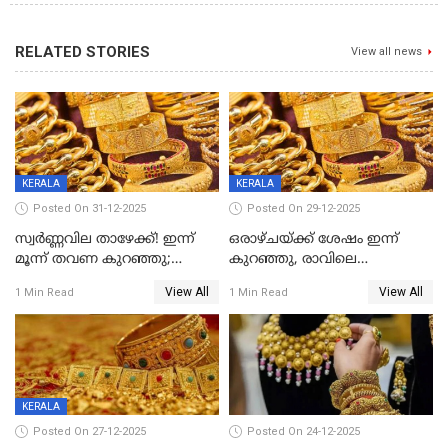
RELATED STORIES
View all news
KERALA
KERALA
Posted On 31-12-2025
Posted On 29-12-2025
സ്വർണ്ണവില താഴേക്ക്! ഇന്ന്
ഒരാഴ്ചയ്ക്ക് ശേഷം ഇന്ന്
മൂന്ന് തവണ കുറഞ്ഞു;
കുറഞ്ഞു, രാവിലെ
ആശ്വാസമായി ഇടിവ്
റെക്കോർഡ് വില, വൈകിട്ട്
View All
View All
1 Min Read
1 Min Read
ഇടിവ്
KERALA
Posted On 27-12-2025
Posted On 24-12-2025