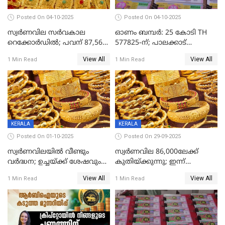
Posted On 04-10-2025
Posted On 04-10-2025
സ്വര്‍ണവില സര്‍വകാല
ഓണം ബമ്പർ: 25 കോടി TH
റെക്കോര്‍ഡില്‍; പവന് 87,560
577825-ന്; പാലക്കാട്
രൂപയിലെത്തി
റെക്കോർഡ് വിൽപ്പനയുമായി
View All
View All
1 Min Read
1 Min Read
മുന്നിൽ
KERALA
KERALA
Posted On 01-10-2025
Posted On 29-09-2025
സ്വർണവിലയിൽ വീണ്ടും
സ്വര്‍ണവില 86,000ലേക്ക്
വർദ്ധന; ഉച്ചയ്ക്ക് ശേഷവും
കുതിയ്ക്കുന്നു; ഇന്ന്
കൂടി; മൂന്ന് ദിവസത്തിൽ
രണ്ടുതവണയായി കൂടിയത്
View All
View All
1 Min Read
1 Min Read
കൂടിയത് പവന് 2,760 രൂപ
1040 രൂപ