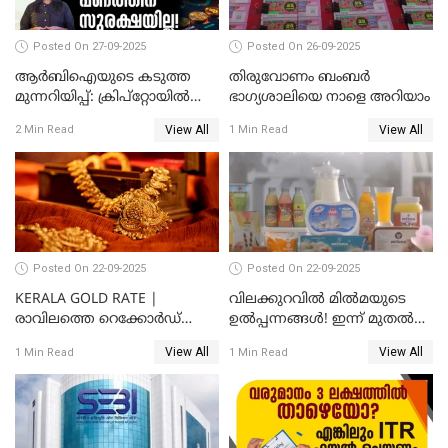
Posted On 27-09-2025
Posted On 26-09-2025
ആർബിഐയുടെ കടുത്ത
തിരുവോണം ബംബര്‍
മുന്നറിയിപ്പ്: ക്രിപ്റ്റോയിൽ
ഭാഗ്യശാലിയെ നാളെ അറിയാം
നിങ്ങളുടെ പണത്തിന്
View All
View All
2 Min Read
1 Min Read
സുരക്ഷയില്ല!
Posted On 22-09-2025
Posted On 22-09-2025
KERALA GOLD RATE |
വിലക്കുറവിൽ മിൽമയുടെ
രാവിലത്തെ റെക്കോർഡ്
ഉൽപ്പന്നങ്ങൾ! ഇന്ന് മുതൽ
ഉച്ചയ്ക്ക് തിരുത്തി; ഇന്ന് രണ്ട്
ജിഎസ്ടി ആനുകൂല്യം
View All
View All
1 Min Read
1 Min Read
തവണ കൂടി; പവൻ വില
ഉപഭോക്താക്കൾക്ക്
83,000 ലേക്ക്