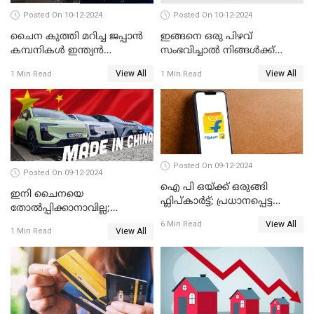
Posted On 10-12-2024
Posted On 10-12-2024
ചൈന കുത്തി മറിച്ച ജപ്പാൻ
ഇങ്ങനെ ഒരു പിഴവ്
കമ്പനികൾ ഇന്ത്യൻ
സംഭവിച്ചാൽ നിങ്ങൾക്ക്
ഇലക്ട്രോണിക്സ് വിപണിയിൽ
പിഎഫ് പെൻഷൻ ലഭിക്കില്ല
View All
View All
1 Min Read
1 Min Read
വീണ്ടും മുന്നിൽ
Posted On 09-12-2024
Posted On 09-12-2024
ഐ പി ഒയ്ക്ക് ഒരുങ്ങി
ഇനി ചൈനയെ
ഫ്ലിപ്കാർട്ട്; പ്രധാനപ്പെട്ട
തോൽപ്പിക്കാനാവില്ല;
കാര്യങ്ങൾ ഒറ്റനോട്ടത്തിൽ
യൂറോപ്പിനേയും
View All
6 Min Read
View All
1 Min Read
അമേരിക്കയേയും ഞെട്ടിച്ച്
ചൈനീസ് കാറുകൾ