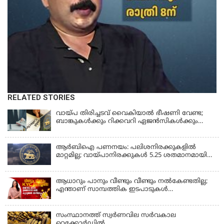
RELATED STORIES
വായ്പ തിരിച്ചടവ് വൈകിയാൽ ഭീഷണി വേണ്ട;
ബാങ്കുകൾക്കും റിക്കവറി ഏജൻസികൾക്കും
കർശന നിയന്ത്രണങ്ങളുമായി ആർ ബി ഐ;
ഇഎംഐ മുടങ്ങിയാല്‍ സ്മാര്‍ട്ട് ഫോണ്‍ ലോക്ക്
ആകുമോ? ആര്‍ബിഐയുടെ പുതിയ
ആർബിഐ പണനയം: പലിശനിരക്കുകളിൽ
നിര്‍ദേശങ്ങള്‍
മാറ്റമില്ല; വായ്പാനിരക്കുകൾ 5.25 ശതമാനമായി
തുടരും
ആധാറും പാനും വീണ്ടും വീണ്ടും നൽകേണ്ടതില്ല;
എന്താണ് സാമ്പത്തിക ഇടപാടുകൾ
എളുപ്പമാക്കുന്ന CKYC?
സംസ്ഥാനത്ത് സ്വര്‍ണവില സര്‍വകാല
റെക്കോര്‍ഡില്‍