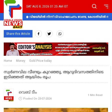
SAT AUG 8, 2026 01:25 AM IST
വിജയ്‌യിൽ നിന്ന് വിവാഹമോചനം വേണ്ട; കോടതിയിൽ നിലപാ
Share this Article
Home
Money
Gold Price today
സ്വര്‍ണവില വീണ്ടും കുറഞ്ഞു, ആറുദിവസത്തിനിടെ
ഇടിഞ്ഞത് ആയിരം രൂപ
വെബ് ടീം
1 Min Read
Posted On 23-07-2024