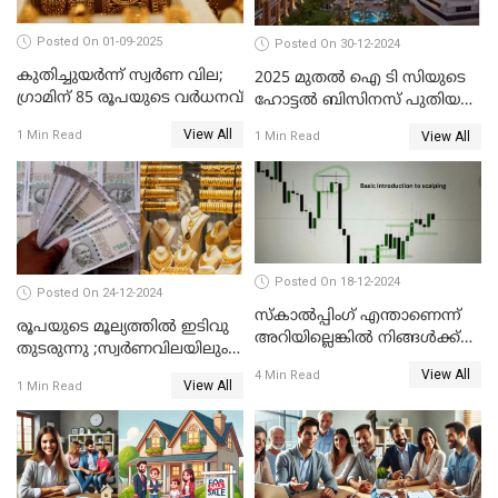
Posted On 01-09-2025
Posted On 30-12-2024
കുതിച്ചുയർന്ന് സ്വർണ വില;
2025 മുതൽ ഐ ടി സിയുടെ
ഗ്രാമിന് 85 രൂപയുടെ വർധനവ്
ഹോട്ടൽ ബിസിനസ് പുതിയ
കമ്പനിക്ക് കീഴിൽ; ഓഹരി
View All
1 Min Read
View All
1 Min Read
ഉടമകൾ അറിയേണ്ട
കാര്യങ്ങൾ
Posted On 18-12-2024
Posted On 24-12-2024
സ്കാൽപ്പിംഗ് എന്താണെന്ന്
രൂപയുടെ മൂല്യത്തില്‍ ഇടിവു
അറിയില്ലെങ്കിൽ നിങ്ങൾക്ക്
തുടരുന്നു ;സ്വര്‍ണവിലയിലും
ട്രേഡിംഗ് അറിയില്ല
കുറവ്
View All
4 Min Read
View All
1 Min Read