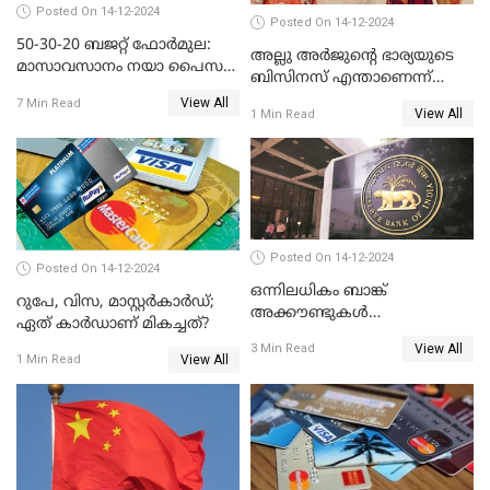
Posted On 14-12-2024
Posted On 14-12-2024
50-30-20 ബജറ്റ് ഫോർമുല:
അല്ലു അർജുൻ്റെ ഭാര്യയുടെ
മാസാവസാനം നയാ പൈസ
ബിസിനസ് എന്താണെന്ന്
ഇല്ലെന്ന് പറയേണ്ടി വരില്ല
അറിയാമോ?
View All
7 Min Read
View All
1 Min Read
Posted On 14-12-2024
Posted On 14-12-2024
ഒന്നിലധികം ബാങ്ക്
റുപേ, വിസ, മാസ്റ്റർകാർഡ്;
അക്കൗണ്ടുകൾ
ഏത് കാർഡാണ് മികച്ചത്?
നിയമവിരുദ്ധമാണോ? ആർ
View All
3 Min Read
ബി ഐ പറയുന്നത് എന്താണ്?
View All
1 Min Read