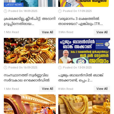
LATEST NEWS
Posted On 18-09-2025
Posted On 17-09-2025
ക്രമക്കേടില്ല,ക്ലീൻചിറ്റ്; അദാനി
വരുമാനം 3 ലക്ഷത്തിൽ
​ഗ്രൂപ്പിനെതിരായ
താഴെയോ? എങ്കിലും ITR
ഹിൻഡൻബർഗ് റിപ്പോർട്ട്
ഫയൽ ചെയ്യണം
View All
View All
1 Min Read
3 Min Read
തള്ളി സെബി
Posted On 16-09-2025
Posted On 13-09-2025
സംസ്ഥാനത്ത് സ്വര്‍ണ്ണവില
പൂജ്യം ബാലൻസിൽ ബാങ്ക്
സർവകാല റെക്കോർഡിൽ
അക്കൗണ്ട്, ഒപ്പം 2
ലക്ഷത്തിന്റെ ഇൻഷുറൻസും!
View All
View All
1 Min Read
8 Min Read
ജൻ ധൻ നേട്ടങ്ങൾ അറിയാം