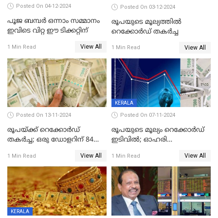
Posted On 04-12-2024
Posted On 03-12-2024
പൂജ ബമ്പർ ഒന്നാം സമ്മാനം
രൂപയുടെ മൂല്യത്തില്‍
ഇവിടെ വിറ്റ ഈ ടിക്കറ്റിന്
റെക്കോര്‍ഡ് തകര്‍ച്ച
View All
1 Min Read
View All
1 Min Read
KERALA
Posted On 13-11-2024
Posted On 07-11-2024
രൂപയ്ക്ക് റെക്കോർഡ്
രൂപയുടെ മൂല്യം റെക്കോർഡ്
തകര്‍ച്ച; ഒരു ഡോളറിന് 84
ഇടിവിൽ; ഓഹരി
രൂപ 4 പൈസയാണ്ഇന്നത്തെ
വിപണിയിലും കനത്ത ഇടിവ്,
View All
View All
1 Min Read
1 Min Read
വിനിമയ മൂല്യം
സെന്‍സെക്‌സ് 80,000ല്‍
താഴെ
KERALA