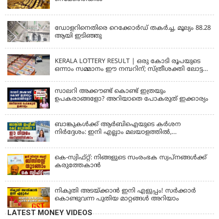
KERALA
ഡോളറിനെതിരെ റെക്കോർഡ് തകർച്ച, മൂല്യം 88.28
ആയി ഇടിഞ്ഞു
KERALA
KERALA LOTTERY RESULT | ഒരു കോടി രൂപയുടെ
ഒന്നാം സമ്മാനം ഈ നമ്പറിന്; സ്ത്രീശക്തി ലോട്ടറി
ഫലം പ്രഖ്യാപിച്ചു | STHREE SAKTHI SS 482 LOTTERY
RESULT
സാലറി അക്കൗണ്ട് കൊണ്ട് ഇത്രയും
ഉപകരാങ്ങളോ? അറിയാതെ പോകരുത് ഇക്കാര്യം
ബാങ്കുകൾക്ക് ആർബിഐയുടെ കർശന
നിർദ്ദേശം: ഇനി എല്ലാം മലയാളത്തിൽ,
പരാതികൾക്ക് ഉടൻ പരിഹാരം
കെ-സ്വിഫ്റ്റ്: നിങ്ങളുടെ സംരംഭക സ്വപ്നങ്ങൾക്ക്
കരുത്തേകാൻ
നികുതി അടയ്ക്കാൻ ഇനി എളുപ്പം! സർക്കാർ
കൊണ്ടുവന്ന പുതിയ മാറ്റങ്ങൾ അറിയാം
LATEST MONEY VIDEOS