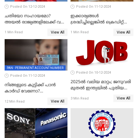
Posted On 12-12-2024
Posted On 11-12-2024
ചതിയോ സഹായമോ?
ഇക്കാര്യങ്ങൾ
അയൽ രാജ്യങ്ങളിലേക്ക് വൻ
ശ്രദ്ധിച്ചില്ലെങ്കിൽ ക്രെഡിറ്റ്
തോതിൽ പണം ഒഴുക്കി
കാർഡ് വലിയ അപകടകാരി
View All
View All
1 Min Read
1 Min Read
ചൈന
PAN - PERMANENT ACCOUNT NUMBER
Posted On 10-12-2024
Posted On 11-12-2024
2025ൽ വലിയ മാറ്റം; ജനുവരി
നിങ്ങളുടെ കുട്ടിക്ക് പാൻ
മുതൽ ഇന്ത്യയിൽ പുതിയ
കാർഡ് വേണോ?
തൊഴിൽ അവസരങ്ങൾ
അപേക്ഷിക്കുന്നത്
View All
3 Min Read
View All
12 Min Read
എങ്ങനെയാണെന്ന് നോക്കാം