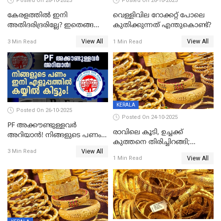
Posted On 28-10-2025
Posted On 26-10-2025
കേരളത്തിൽ ഇനി
വെള്ളിവില റോക്കറ്റ് പോലെ
അതിദരിദ്രരില്ലേ? ഇതെങ്ങനെ
കുതിക്കുന്നത് എന്തുകൊണ്ട്?
സാധിച്ചു? | INDIA'S FIRST
View All
View All
3 Min Read
1 Min Read
STATE FREE FROM EXTREME
POVERTY
KERALA
Posted On 26-10-2025
Posted On 24-10-2025
PF അക്കൗണ്ടുള്ളവർ
രാവിലെ കൂടി, ഉച്ചക്ക്
അറിയാൻ! നിങ്ങളുടെ പണം
കുത്തനെ തിരിച്ചിറങ്ങി;
ഇനി എളുപ്പത്തിൽ കയ്യിൽ
View All
സ്വർണവില പവന് 800 രൂപ
3 Min Read
കിട്ടും!
View All
1 Min Read
കുറഞ്ഞു