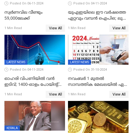
Posted On 06-11-2024
Posted On 04-11-2024
സ്വര്‍ണവില വീണ്ടും
യുഎഇയിലെ ഈ വർഷത്തെ
59,000ലേക്ക്
ഏറ്റവും വമ്പൻ ഐപിഒ; ലുലു
ഐപിഒയ്ക്ക് നാളെ
View All
View All
1 Min Read
1 Min Read
സമാപനം,വൻ ഡിമാൻഡ്;
വിൽപന 30
ശതമാനത്തിലേക്ക് ഉയർത്തി
LATEST NEWS
LATEST NEWS
Posted On 04-11-2024
Posted On 31-10-2024
ഓഹരി വിപണിയിൽ വൻ
നവംബർ 1 മുതൽ
ഇടിവ്; 1400-ഓളം പോയിൻ്റ്
സാമ്പത്തിക മേഖലയിൽ ഏഴ്
ഇടിഞ്ഞ്
പ്രധാന മാറ്റങ്ങൾ; ട്രെയിൻ
View All
View All
1 Min Read
1 Min Read
സെൻസെക്സ്;രൂപയുടെ
ടിക്കറ്റ് ബുക്കിംഗ് മുതൽ
മൂല്യം വീണ്ടും റെക്കോര്‍ഡ്
എൽപിജി വരെ...
താഴ്ചയില്‍
KERALA