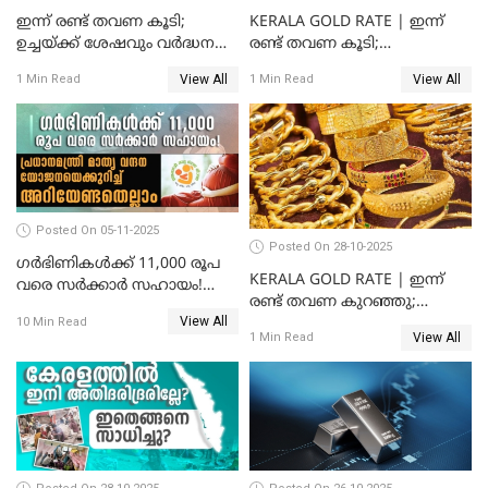
ഇന്ന് രണ്ട് തവണ കൂടി;
KERALA GOLD RATE | ഇന്ന്
ഉച്ചയ്ക്ക് ശേഷവും വർദ്ധനവ്;
രണ്ട് തവണ കൂടി;
സംസ്ഥാനത്ത്
സ്വർണവിലയിൽ കുതിപ്പ്
View All
View All
1 Min Read
1 Min Read
സ്വർണവിലയിൽ കുതിപ്പ്
Posted On 05-11-2025
Posted On 28-10-2025
ഗർഭിണികൾക്ക് 11,000 രൂപ
KERALA GOLD RATE | ഇന്ന്
വരെ സർക്കാർ സഹായം!
രണ്ട് തവണ കുറഞ്ഞു;
പ്രധാനമന്ത്രി മാതൃ വന്ദന
View All
സ്വർണവില പവന് കുറഞ്ഞത്
10 Min Read
യോജനയെക്കുറിച്ച്
View All
1 Min Read
1800 രൂപ
അറിയേണ്ടതെല്ലാം