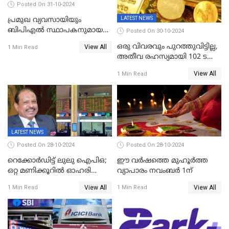
Posted On 31-10-2024
LATEST NEWS
പ്രമുഖ വ്യവസായിയും
ബിപിഎല്‍ സ്ഥാപകനുമായ
Posted On 30-10-2024
ടിപിജി നമ്പ്യാര്‍ അന്തരിച്ചു
ഒരു വിവരവും പുറത്തുവിട്ടില്ല,
View All
1 Min Read
അതീവ രഹസ്യമായി 102 ടൺ
സ്വർണ്ണം റിസർവ് ബാങ്ക്
View All
1 Min Read
ഇന്ത്യയിലേക്കെത്തിച്ചു
LATEST NEWS
Posted On 28-10-2024
Posted On 28-10-2024
റെക്കോർഡിട്ട് ലുലു ഐപിഒ;
ഈ വർഷത്തെ മുഹൂർത്ത
ഒറ്റ മണിക്കൂറിൽ ഓഹരി
വ്യാപാരം നവംബർ 1ന്
വിറ്റുതീർന്നു, ഇന്ത്യയിൽ
View All
View All
1 Min Read
1 Min Read
നിന്നും വാങ്ങാം, ഓഹരിക്ക്
വില 2.04 ദിർഹം വരെ