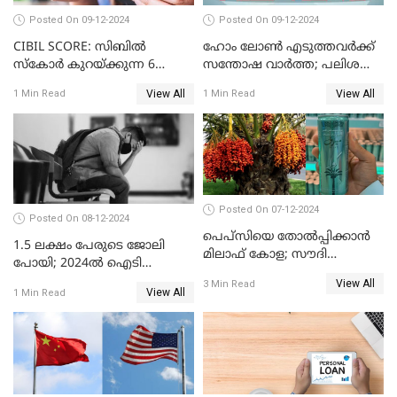
Posted On 09-12-2024
Posted On 09-12-2024
CIBIL SCORE: സിബിൽ
ഹോം ലോൺ എടുത്തവർക്ക്
സ്കോർ കുറയ്ക്കുന്ന 6
സന്തോഷ വാർത്ത; പലിശ
കാര്യങ്ങൾ
നിരക്ക് കുറയാൻ പോകുന്നു
View All
View All
1 Min Read
1 Min Read
Posted On 07-12-2024
Posted On 08-12-2024
പെപ്സിയെ തോൽപ്പിക്കാൻ
1.5 ലക്ഷം പേരുടെ ജോലി
മിലാഫ് കോള; സൗദി
പോയി; 2024ൽ ഐടി
അറേബ്യയുടെ ഈന്തപ്പഴ
മേഖലയിൽ സംഭവിച്ചത്
View All
3 Min Read
കോളയേക്കുറിച്ച് അറിയാം
View All
1 Min Read