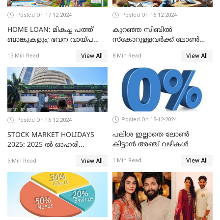
Posted On 17-12-2024
Posted On 16-12-2024
HOME LOAN: മികച്ച പത്ത്
കുറഞ്ഞ സിബിൽ
ബാങ്കുകളും; ഭവന വായ്പ
സ്കോറുള്ളവർക്ക് ലോൺ
പലിശ നിരക്കും
കിട്ടാൻ ചില എളുപ്പ വഴികൾ
View All
View All
13 Min Read
8 Min Read
Posted On 15-12-2024
Posted On 16-12-2024
പലിശ ഇല്ലാതെ ലോൺ
STOCK MARKET HOLIDAYS
കിട്ടാൻ അഞ്ച് വഴികൾ
2025: 2025 ൽ ഓഹരി
വിപണിയിലെ അവധി
View All
1 Min Read
View All
3 Min Read
ദിനങ്ങൾ