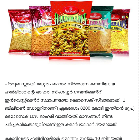
പ്രമുഖ സ്നാക്ക്, മധുരപലഹാര നിർമ്മാണ കമ്പനിയായ 
ഹൽദിറാമിന്റെ ഓഹരി സിംഗപ്പൂർ ഗവൺമെൻ്റ് 
ഇൻവെസ്റ്റ്‌മെൻ്റ് സ്ഥാപനമായ ടെമാസെക് സ്വന്തമാക്കി. 1 
ബില്യൺ ഡോളറിനാണ് (ഏകദേശം 8200 കോടി ഇന്ത്യൻ രൂപ) 
ടെമാസെക് 10% ഓഹരി വാങ്ങിയത്. മാസങ്ങൾ നീണ്ട 
ചർച്ചകൾക്കൊടുവിലാണ് ഈ കരാർ യാഥാർഥ്യമായത്.
കരാറിലൂടെ ഹൽദിറാമിന്റെ മൊത്തം മൂല്യം 10 ബില്യൺ 