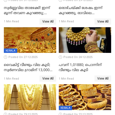
Posted On 31-12-2025
Posted On 29-12-2025
സ്വർണ്ണവില താഴേക്ക്! ഇന്ന്
ഒരാഴ്ചയ്ക്ക് ശേഷം ഇന്ന്
മൂന്ന് തവണ കുറഞ്ഞു;
കുറഞ്ഞു, രാവിലെ
ആശ്വാസമായി ഇടിവ്
റെക്കോർഡ് വില, വൈകിട്ട്
View All
View All
1 Min Read
1 Min Read
ഇടിവ്
KERALA
Posted On 27-12-2025
Posted On 24-12-2025
വൈകിട്ട് വീണ്ടും വില കൂടി;
പവന് 1,01880; പൊന്നിന്
സ്വർണവില ഗ്രാമിന് 13,000
വീണ്ടും വില കൂടി
ഭേദിച്ചു, വെള്ളിക്കും
View All
View All
1 Min Read
1 Min Read
റെക്കോർഡ്
KERALA
Posted On 23-12-2025
Posted On 22-12-2025