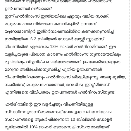
ലോകമെമ്പാടുമുള്ള നിരവധി രാജ്യങ്ങളിൽ ഹൽദിറാംസ് 
ഉത്പന്നങ്ങൾ ലഭ്യമാണ്.
ഇന്ന് ഹൽദിറാംസ് ഇന്ത്യയിലെ ഏറ്റവും വലിയ സ്നാക്ക്, 
മധുരപലഹാര നിർമ്മാണ കമ്പനികളിൽ ഒന്നാണ്. 
യൂറോമോണിറ്റർ ഇൻ്റർനാഷണലിൻ്റെ കണക്കനുസരിച്ച്, 
ഇന്ത്യയിലെ 6.2 ബില്യൺ ഡോളർ ടേസ്റ്റി സ്നാക്ക്സ് 
വിപണിയിൽ ഏകദേശം 13% ഓഹരി ഹൽദിറാമിനാണ്. ഈ 
വളർച്ചയുടെ പ്രധാന കാരണം ഹൽദിറാംസ് ഗുണമേന്മയിലും 
രുചിയിലും വിട്ടുവീഴ്ച ചെയ്യാത്തതാണ്. ഉപഭോക്താക്കളുടെ 
മാറുന്ന അഭിരുചിക്കനുസരിച്ച് പുതിയ ഉത്പന്നങ്ങൾ 
വിപണിയിലിറക്കാനും ഹൽദിറാംസ് ശ്രദ്ധിക്കുന്നു. ആലു ഭുജിയ, 
നംകീൻസ്, മധുരപലഹാരങ്ങൾ, റെഡി-ടു-ഈറ്റ് മീൽസ് 
എന്നിങ്ങനെ വിവിധതരം ഉത്പന്നങ്ങൾ ഹൽദിറാംസിനുണ്ട്.
ഹൽദിറാമിന്റെ ഈ വളർച്ചയും വിപണിയിലുള്ള 
സ്വാധീനവുമാണ് ടെമാസെക് പോലുള്ള വലിയ നിക്ഷേപ 
സ്ഥാപനങ്ങളെ ആകർഷിക്കുന്നത്. 10 ബില്യൺ ഡോളർ 
മൂല്യത്തിൽ 10% ഓഹരി ടെമാസെക് സ്വന്തമാക്കിയത് 