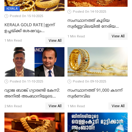
KERALA
Posted On 14-10-2025
Posted On 15-10-2025
സംസ്ഥാനത്ത് കൂടിയ
KERALA GOLD RATE|ഇന്ന്
സ്വർണ്ണവിലയിൽ നേരിയ
ഉച്ചയ്ക്ക് ശേഷവും
കുറവ്
View All
സ്വർണവിലയിൽ വർദ്ധനവ്;
1 Min Read
View All
1 Min Read
പവന് കൂടിയത് 400 രൂപ
Posted On 11-10-2025
Posted On 09-10-2025
വ്യാജ ബാങ്ക് ഗ്യാരണ്ടി കേസ്:
സംസ്ഥാനത്ത് 91,000 കടന്ന്
അനിൽ അംബാനിയുടെ
സ്വര്‍ണവില
റിലയൻസ് പവർ സിഎഫ്ഒ
View All
View All
2 Min Read
1 Min Read
അറസ്റ്റിൽ; ഇഡി അന്വേഷണം
വ്യാപിപ്പിക്കുന്നു