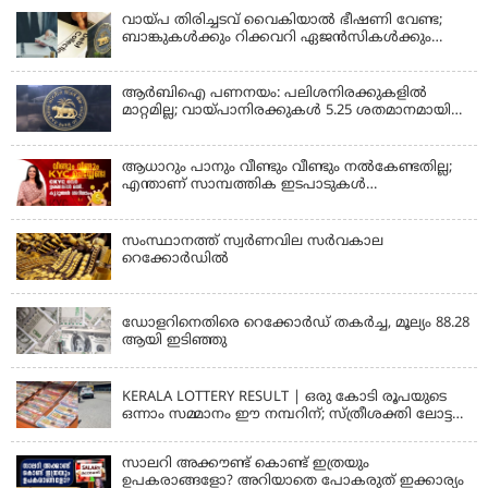
വായ്പ തിരിച്ചടവ് വൈകിയാൽ ഭീഷണി വേണ്ട;
ബാങ്കുകൾക്കും റിക്കവറി ഏജൻസികൾക്കും
കർശന നിയന്ത്രണങ്ങളുമായി ആർ ബി ഐ;
ഇഎംഐ മുടങ്ങിയാല്‍ സ്മാര്‍ട്ട് ഫോണ്‍ ലോക്ക്
ആകുമോ? ആര്‍ബിഐയുടെ പുതിയ
ആർബിഐ പണനയം: പലിശനിരക്കുകളിൽ
നിര്‍ദേശങ്ങള്‍
മാറ്റമില്ല; വായ്പാനിരക്കുകൾ 5.25 ശതമാനമായി
തുടരും
ആധാറും പാനും വീണ്ടും വീണ്ടും നൽകേണ്ടതില്ല;
എന്താണ് സാമ്പത്തിക ഇടപാടുകൾ
എളുപ്പമാക്കുന്ന CKYC?
സംസ്ഥാനത്ത് സ്വര്‍ണവില സര്‍വകാല
റെക്കോര്‍ഡില്‍
KERALA
ഡോളറിനെതിരെ റെക്കോർഡ് തകർച്ച, മൂല്യം 88.28
ആയി ഇടിഞ്ഞു
KERALA
KERALA LOTTERY RESULT | ഒരു കോടി രൂപയുടെ
ഒന്നാം സമ്മാനം ഈ നമ്പറിന്; സ്ത്രീശക്തി ലോട്ടറി
ഫലം പ്രഖ്യാപിച്ചു | STHREE SAKTHI SS 482 LOTTERY
RESULT
സാലറി അക്കൗണ്ട് കൊണ്ട് ഇത്രയും
ഉപകരാങ്ങളോ? അറിയാതെ പോകരുത് ഇക്കാര്യം