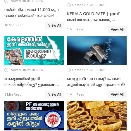
Posted On 05-11-2025
Posted On 28-10-2025
ഗർഭിണികൾക്ക് 11,000 രൂപ
KERALA GOLD RATE | ഇന്ന്
വരെ സർക്കാർ സഹായം!
രണ്ട് തവണ കുറഞ്ഞു;
പ്രധാനമന്ത്രി മാതൃ വന്ദന
View All
സ്വർണവില പവന് കുറഞ്ഞത്
10 Min Read
യോജനയെക്കുറിച്ച്
View All
1 Min Read
1800 രൂപ
അറിയേണ്ടതെല്ലാം
Posted On 28-10-2025
Posted On 26-10-2025
കേരളത്തിൽ ഇനി
വെള്ളിവില റോക്കറ്റ് പോലെ
അതിദരിദ്രരില്ലേ? ഇതെങ്ങനെ
കുതിക്കുന്നത് എന്തുകൊണ്ട്?
സാധിച്ചു? | INDIA'S FIRST
View All
View All
3 Min Read
1 Min Read
STATE FREE FROM EXTREME
POVERTY