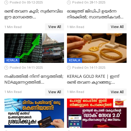
Posted On 05-12-2025
Posted On 28-11-2025
രണ്ട് തവണ കൂടി; സ്വർണവില
രാജ്യത്ത് ജിഡിപി ഉയര്‍ന്ന
ഈ മാസത്തെ
നിരക്കില്‍; സാമ്പത്തികവർഷം
ഉയർന്നനിരക്കിൽ
രണ്ടാം പാദത്തില്‍ ജിഡിപി 8.2
View All
View All
1 Min Read
1 Min Read
ശതമാനമായി; പ്രചോദനം
നൽകുന്നുവെന്ന് മോദി
KERALA
KERALA
Posted On 14-11-2025
Posted On 14-11-2025
നഷ്ടത്തിൽ നിന്ന് നേട്ടത്തിൽ;
KERALA GOLD RATE | ഇന്ന്
NDAമുന്നേറ്റത്തിൽ
രണ്ട് തവണ കുറഞ്ഞു;
ഓഹരിവിപണിയിലും കുതിപ്പ്
സ്വർണവിലയിൽ ഇടിവ്
View All
View All
1 Min Read
1 Min Read