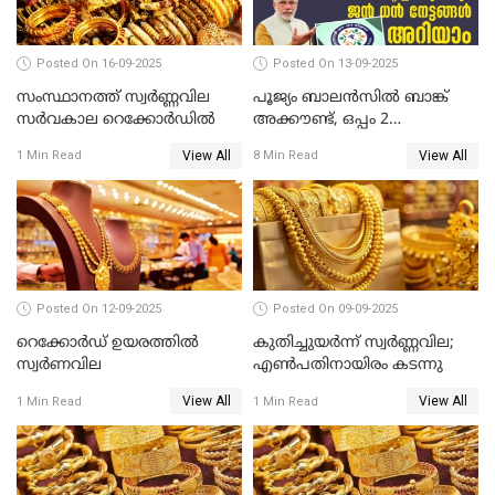
Posted On 16-09-2025
Posted On 13-09-2025
സംസ്ഥാനത്ത് സ്വര്‍ണ്ണവില
പൂജ്യം ബാലൻസിൽ ബാങ്ക്
സർവകാല റെക്കോർഡിൽ
അക്കൗണ്ട്, ഒപ്പം 2
ലക്ഷത്തിന്റെ ഇൻഷുറൻസും!
View All
View All
1 Min Read
8 Min Read
ജൻ ധൻ നേട്ടങ്ങൾ അറിയാം
Posted On 12-09-2025
Posted On 09-09-2025
റെക്കോര്‍ഡ് ഉയരത്തിൽ
കുതിച്ചുയർന്ന് സ്വർണ്ണവില;
സ്വര്‍ണവില
എണ്‍പതിനായിരം കടന്നു
View All
View All
1 Min Read
1 Min Read