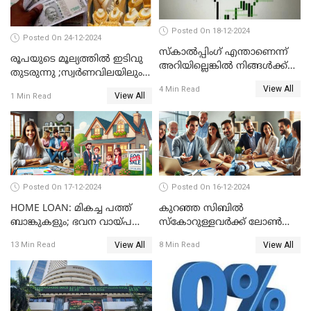
Posted On 18-12-2024
Posted On 24-12-2024
സ്കാൽപ്പിംഗ് എന്താണെന്ന്
രൂപയുടെ മൂല്യത്തില്‍ ഇടിവു
അറിയില്ലെങ്കിൽ നിങ്ങൾക്ക്
തുടരുന്നു ;സ്വര്‍ണവിലയിലും
ട്രേഡിംഗ് അറിയില്ല
കുറവ്
View All
4 Min Read
View All
1 Min Read
Posted On 17-12-2024
Posted On 16-12-2024
HOME LOAN: മികച്ച പത്ത്
കുറഞ്ഞ സിബിൽ
ബാങ്കുകളും; ഭവന വായ്പ
സ്കോറുള്ളവർക്ക് ലോൺ
പലിശ നിരക്കും
കിട്ടാൻ ചില എളുപ്പ വഴികൾ
View All
View All
13 Min Read
8 Min Read