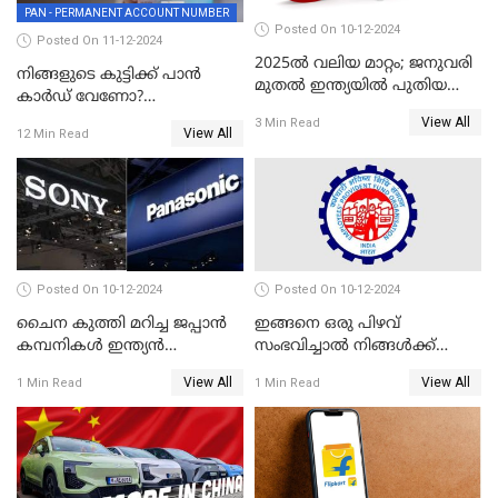
PAN - PERMANENT ACCOUNT NUMBER
Posted On 10-12-2024
Posted On 11-12-2024
2025ൽ വലിയ മാറ്റം; ജനുവരി
നിങ്ങളുടെ കുട്ടിക്ക് പാൻ
മുതൽ ഇന്ത്യയിൽ പുതിയ
കാർഡ് വേണോ?
തൊഴിൽ അവസരങ്ങൾ
അപേക്ഷിക്കുന്നത്
View All
3 Min Read
View All
12 Min Read
എങ്ങനെയാണെന്ന് നോക്കാം
Posted On 10-12-2024
Posted On 10-12-2024
ചൈന കുത്തി മറിച്ച ജപ്പാൻ
ഇങ്ങനെ ഒരു പിഴവ്
കമ്പനികൾ ഇന്ത്യൻ
സംഭവിച്ചാൽ നിങ്ങൾക്ക്
ഇലക്ട്രോണിക്സ് വിപണിയിൽ
പിഎഫ് പെൻഷൻ ലഭിക്കില്ല
View All
View All
1 Min Read
1 Min Read
വീണ്ടും മുന്നിൽ