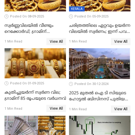
KERALA
Posted On 08-09-2025
Posted On 05-09-2025
സ്വർണ്ണവിലയിൽ വീണ്ടും
ചരിത്രത്തിലെ ഏറ്റവും ഉയർന്ന
റെക്കോർഡ്; ഗ്രാമിന്
വിലയിൽ സ്വർണം; ഇന്ന് പവന്
പതിനായിരത്തിനരികെ,15
കൂടിയത് 560 രൂപ
View All
View All
1 Min Read
1 Min Read
രൂപ മാത്രം കുറവ്
Posted On 01-09-2025
Posted On 30-12-2024
കുതിച്ചുയർന്ന് സ്വർണ വില;
2025 മുതൽ ഐ ടി സിയുടെ
ഗ്രാമിന് 85 രൂപയുടെ വർധനവ്
ഹോട്ടൽ ബിസിനസ് പുതിയ
കമ്പനിക്ക് കീഴിൽ; ഓഹരി
View All
1 Min Read
View All
1 Min Read
ഉടമകൾ അറിയേണ്ട
കാര്യങ്ങൾ