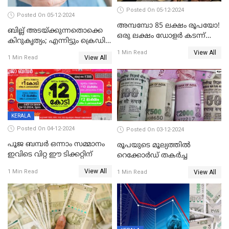
Posted On 05-12-2024
Posted On 05-12-2024
അമ്പമ്പോ 85 ലക്ഷം രൂപയോ!
ബില്ല് അടയ്ക്കുന്നതൊക്കെ
ഒരു ലക്ഷം ഡോളർ കടന്ന്
കിറുകൃത്യം; എന്നിട്ടും ക്രെഡിറ്റ്
ബിറ്റ്‌കോയിൻ മൂല്യം
സ്കോർ ( CIBIL SCORE)
View All
1 Min Read
View All
1 Min Read
കൂടുന്നില്ലേ? കാരണം ഇതാണ്
KERALA
Posted On 04-12-2024
Posted On 03-12-2024
പൂജ ബമ്പർ ഒന്നാം സമ്മാനം
രൂപയുടെ മൂല്യത്തില്‍
ഇവിടെ വിറ്റ ഈ ടിക്കറ്റിന്
റെക്കോര്‍ഡ് തകര്‍ച്ച
View All
1 Min Read
View All
1 Min Read