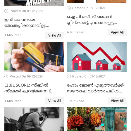
Posted On 09-12-2024
Posted On 09-12-2024
ഐ പി ഒയ്ക്ക് ഒരുങ്ങി
ഇനി ചൈനയെ
ഫ്ലിപ്കാർട്ട്; പ്രധാനപ്പെട്ട
തോൽപ്പിക്കാനാവില്ല;
കാര്യങ്ങൾ ഒറ്റനോട്ടത്തിൽ
യൂറോപ്പിനേയും
View All
6 Min Read
View All
1 Min Read
അമേരിക്കയേയും ഞെട്ടിച്ച്
ചൈനീസ് കാറുകൾ
Posted On 09-12-2024
Posted On 09-12-2024
CIBIL SCORE: സിബിൽ
ഹോം ലോൺ എടുത്തവർക്ക്
സ്കോർ കുറയ്ക്കുന്ന 6
സന്തോഷ വാർത്ത; പലിശ
കാര്യങ്ങൾ
നിരക്ക് കുറയാൻ പോകുന്നു
View All
View All
1 Min Read
1 Min Read