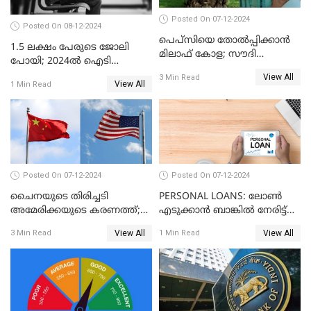
Posted On 07-12-2024
Posted On 08-12-2024
പെപ്സിയെ തോൽപ്പിക്കാൻ
1.5 ലക്ഷം പേരുടെ ജോലി
മിലാഫ് കോള; സൗദി
പോയി; 2024ൽ ഐടി
അറേബ്യയുടെ ഈന്തപ്പഴ
മേഖലയിൽ സംഭവിച്ചത്
View All
3 Min Read
കോളയേക്കുറിച്ച് അറിയാം
View All
1 Min Read
Posted On 07-12-2024
Posted On 07-12-2024
ചൈനയുടെ തിരിച്ചടി
PERSONAL LOANS: ലോൺ
അമേരിക്കയുടെ കരണത്ത്;
എടുക്കാൻ ബാങ്കിൽ നേരിട്ട്
നഷ്ടം 3 ബില്ല്യൺ ഡോളർ
പോകണോ? ഓൺലൈൻ വഴി
View All
View All
3 Min Read
1 Min Read
ചെയ്തുകൂടേ?