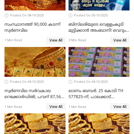
Posted On 08-10-2025
Posted On 05-10-2025
സംസ്ഥാനത്ത് 90,000 കടന്ന്
ബിസ്‌ലരിയുടെ വെള്ളംകുടി
സ്വര്‍ണവില
മുട്ടിക്കാൻ അംബാനി! വെറും
15 രൂപയ്ക്ക് 'ഷുവർ' വെള്ളം!
View All
View All
1 Min Read
3 Min Read
Posted On 04-10-2025
Posted On 04-10-2025
സ്വര്‍ണവില സര്‍വകാല
ഓണം ബമ്പർ: 25 കോടി TH
റെക്കോര്‍ഡില്‍; പവന് 87,560
577825-ന്; പാലക്കാട്
രൂപയിലെത്തി
റെക്കോർഡ് വിൽപ്പനയുമായി
View All
View All
1 Min Read
1 Min Read
മുന്നിൽ