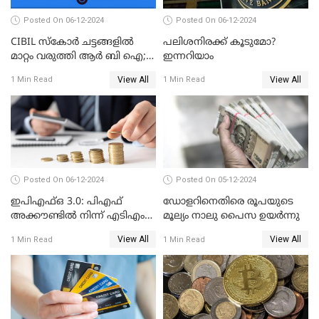
Posted On 06-12-2024
Posted On 06-12-2024
CIBIL സ്കോർ ചട്ടങ്ങളിൽ
പലിശനിരക്ക് കൂടുമോ?
മാറ്റം വരുത്തി ആർ ബി ഐ;
ഇന്നറിയാം
ക്രെഡിറ്റ് കാർഡുള്ളവരും
View All
View All
1 Min Read
1 Min Read
ലോൺ എടുത്തവരും
അറിഞ്ഞിരിക്കേണ്ട
കാര്യങ്ങൾ
Posted On 06-12-2024
Posted On 05-12-2024
ഇപിഎഫ്ഒ 3.0: പിഎഫ്
ഡോളറിനെതിരെ രൂപയുടെ
അക്കൗണ്ടിൽ നിന്ന് എടിഎം
മൂല്യം നാലു പൈസ ഉയര്‍ന്നു
പോലെ പണം പിൻവലിക്കാം
View All
View All
1 Min Read
1 Min Read