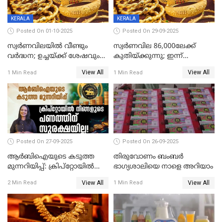
KERALA
KERALA
Posted On 01-10-2025
Posted On 29-09-2025
സ്വർണവിലയിൽ വീണ്ടും
സ്വര്‍ണവില 86,000ലേക്ക്
വർദ്ധന; ഉച്ചയ്ക്ക് ശേഷവും
കുതിയ്ക്കുന്നു; ഇന്ന്
കൂടി; മൂന്ന് ദിവസത്തിൽ
രണ്ടുതവണയായി കൂടിയത്
View All
View All
1 Min Read
1 Min Read
കൂടിയത് പവന് 2,760 രൂപ
1040 രൂപ
Posted On 27-09-2025
Posted On 26-09-2025
ആർബിഐയുടെ കടുത്ത
തിരുവോണം ബംബര്‍
മുന്നറിയിപ്പ്: ക്രിപ്റ്റോയിൽ
ഭാഗ്യശാലിയെ നാളെ അറിയാം
നിങ്ങളുടെ പണത്തിന്
View All
View All
2 Min Read
1 Min Read
സുരക്ഷയില്ല!