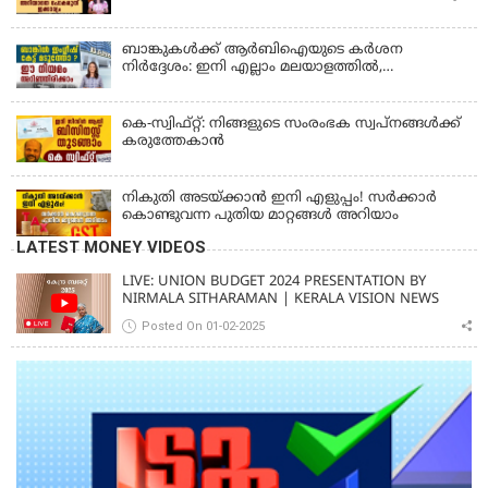
ബാങ്കുകൾക്ക് ആർബിഐയുടെ കർശന
നിർദ്ദേശം: ഇനി എല്ലാം മലയാളത്തിൽ,
പരാതികൾക്ക് ഉടൻ പരിഹാരം
കെ-സ്വിഫ്റ്റ്: നിങ്ങളുടെ സംരംഭക സ്വപ്നങ്ങൾക്ക്
കരുത്തേകാൻ
നികുതി അടയ്ക്കാൻ ഇനി എളുപ്പം! സർക്കാർ
കൊണ്ടുവന്ന പുതിയ മാറ്റങ്ങൾ അറിയാം
LATEST MONEY VIDEOS
LIVE: UNION BUDGET 2024 PRESENTATION BY
NIRMALA SITHARAMAN | KERALA VISION NEWS
Posted On 01-02-2025