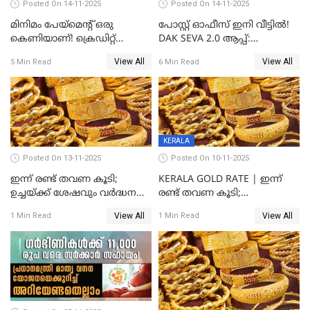
Posted On 14-11-2025
Posted On 14-11-2025
മിനിമം പേയ്മെന്റ് ഒരു
പോസ്റ്റ് ഓഫീസ് ഇനി വീട്ടിൽ!
കെണിയാണ്! ക്രെഡിറ്റ്
DAK SEVA 2.0 ആപ്പ്:
കാർഡ് ഉപയോക്താക്കൾ
ഉപയോഗങ്ങൾ
View All
View All
5 Min Read
6 Min Read
ശ്രദ്ധിക്കുക!
എന്തൊക്കെയാണെന്ന്
നോക്കാം
KERALA
Posted On 13-11-2025
Posted On 10-11-2025
ഇന്ന് രണ്ട് തവണ കൂടി;
KERALA GOLD RATE | ഇന്ന്
ഉച്ചയ്ക്ക് ശേഷവും വർദ്ധനവ്;
രണ്ട് തവണ കൂടി;
സംസ്ഥാനത്ത്
സ്വർണവിലയിൽ കുതിപ്പ്
View All
View All
1 Min Read
1 Min Read
സ്വർണവിലയിൽ കുതിപ്പ്