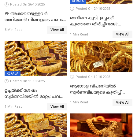
KERALA
Posted On 26-10-2025
Posted On 24-10-2025
PF അക്കൗണ്ടുള്ളവർ
രാവിലെ കൂടി, ഉച്ചക്ക്
അറിയാൻ! നിങ്ങളുടെ പണം
കുത്തനെ തിരിച്ചിറങ്ങി;
ഇനി എളുപ്പത്തിൽ കയ്യിൽ
View All
സ്വർണവില പവന് 800 രൂപ
3 Min Read
കിട്ടും!
View All
1 Min Read
കുറഞ്ഞു
KERALA
Posted On 19-10-2025
Posted On 21-10-2025
ആഗോള വിപണിയിൽ
ഉച്ചയ്ക്ക് ശേഷം
സ്വർണവിലയുടെ കുതിപ്പ്
സ്വർണവിലയിൽ മാറ്റം; പവന്
തുടരുന്നു
View All
1600 രൂപ കുറഞ്ഞു
1 Min Read
View All
1 Min Read