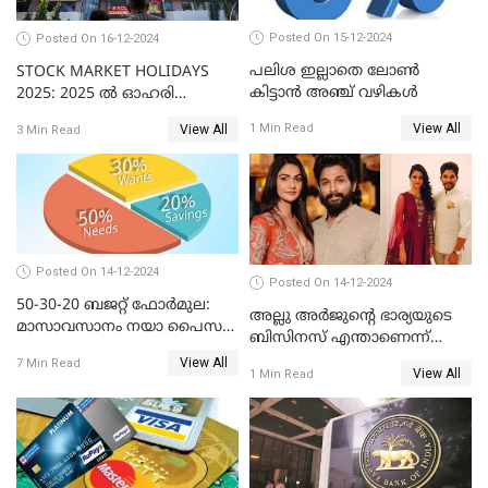
Posted On 15-12-2024
Posted On 16-12-2024
പലിശ ഇല്ലാതെ ലോൺ
STOCK MARKET HOLIDAYS
കിട്ടാൻ അഞ്ച് വഴികൾ
2025: 2025 ൽ ഓഹരി
വിപണിയിലെ അവധി
View All
1 Min Read
View All
3 Min Read
ദിനങ്ങൾ
Posted On 14-12-2024
Posted On 14-12-2024
50-30-20 ബജറ്റ് ഫോർമുല:
അല്ലു അർജുൻ്റെ ഭാര്യയുടെ
മാസാവസാനം നയാ പൈസ
ബിസിനസ് എന്താണെന്ന്
ഇല്ലെന്ന് പറയേണ്ടി വരില്ല
അറിയാമോ?
View All
7 Min Read
View All
1 Min Read