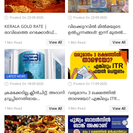
Posted On 22-09-2025
Posted On 22-09-2025
KERALA GOLD RATE |
വിലക്കുറവിൽ മിൽമയുടെ
രാവിലത്തെ റെക്കോർഡ്
ഉൽപ്പന്നങ്ങൾ! ഇന്ന് മുതൽ
ഉച്ചയ്ക്ക് തിരുത്തി; ഇന്ന് രണ്ട്
ജിഎസ്ടി ആനുകൂല്യം
View All
View All
1 Min Read
1 Min Read
തവണ കൂടി; പവൻ വില
ഉപഭോക്താക്കൾക്ക്
83,000 ലേക്ക്
LATEST NEWS
Posted On 18-09-2025
Posted On 17-09-2025
ക്രമക്കേടില്ല,ക്ലീൻചിറ്റ്; അദാനി
വരുമാനം 3 ലക്ഷത്തിൽ
​ഗ്രൂപ്പിനെതിരായ
താഴെയോ? എങ്കിലും ITR
ഹിൻഡൻബർഗ് റിപ്പോർട്ട്
ഫയൽ ചെയ്യണം
View All
View All
1 Min Read
3 Min Read
തള്ളി സെബി