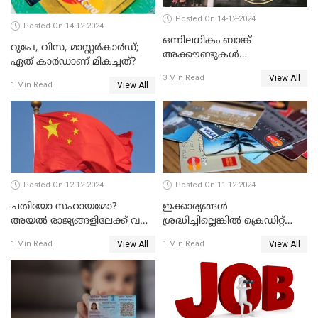
Posted On 14-12-2024
Posted On 14-12-2024
ഒന്നിലധികം ബാങ്ക്
റുപേ, വിസ, മാസ്റ്റർകാർഡ്;
അക്കൗണ്ടുകൾ
ഏത് കാർഡാണ് മികച്ചത്?
നിയമവിരുദ്ധമാണോ? ആർ
View All
3 Min Read
ബി ഐ പറയുന്നത് എന്താണ്?
View All
1 Min Read
Posted On 12-12-2024
Posted On 11-12-2024
ചതിയോ സഹായമോ?
ഇക്കാര്യങ്ങൾ
അയൽ രാജ്യങ്ങളിലേക്ക് വൻ
ശ്രദ്ധിച്ചില്ലെങ്കിൽ ക്രെഡിറ്റ്
തോതിൽ പണം ഒഴുക്കി
കാർഡ് വലിയ അപകടകാരി
View All
View All
1 Min Read
1 Min Read
ചൈന