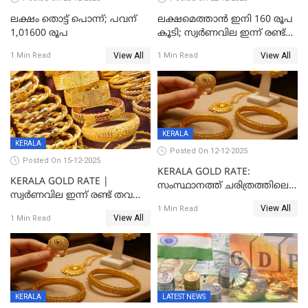
ലക്ഷം തൊട്ട് പൊന്ന്; പവന്
ലക്ഷമെത്താൻ ഇനി 160 രൂപ
1,01600 രൂപ
കൂടി; സ്വർണവില ഇന്ന് രണ്ട്
തവണ കൂടി
View All
View All
1 Min Read
1 Min Read
KERALA
KERALA
Posted On 12-12-2025
Posted On 15-12-2025
KERALA GOLD RATE:
KERALA GOLD RATE |
സംസ്ഥാനത്ത് ചരിത്രത്തിലെ
സ്വർണവില ഇന്ന് രണ്ട് തവണ
ഏറ്റവും വലിയ വിലയിൽ
View All
കൂടി, ഒരു ലക്ഷത്തിനരികിൽ;
1 Min Read
സ്വർണം; സർവ്വകാല
View All
1 Min Read
സർവകാല റെക്കോഡ്
റെക്കോർഡിൽ
KERALA
LATEST NEWS