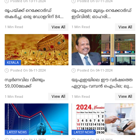
Posted On 13-11-2024
Posted On 07-11-2024
രൂപയ്ക്ക് റെക്കോർഡ്
രൂപയുടെ മൂല്യം റെക്കോർഡ്
തകര്‍ച്ച; ഒരു ഡോളറിന് 84
ഇടിവിൽ; ഓഹരി
രൂപ 4 പൈസയാണ്ഇന്നത്തെ
വിപണിയിലും കനത്ത ഇടിവ്,
View All
View All
1 Min Read
1 Min Read
വിനിമയ മൂല്യം
സെന്‍സെക്‌സ് 80,000ല്‍
താഴെ
KERALA
Posted On 06-11-2024
Posted On 04-11-2024
സ്വര്‍ണവില വീണ്ടും
യുഎഇയിലെ ഈ വർഷത്തെ
59,000ലേക്ക്
ഏറ്റവും വമ്പൻ ഐപിഒ; ലുലു
ഐപിഒയ്ക്ക് നാളെ
View All
View All
1 Min Read
1 Min Read
സമാപനം,വൻ ഡിമാൻഡ്;
വിൽപന 30
ശതമാനത്തിലേക്ക് ഉയർത്തി
LATEST NEWS
LATEST NEWS