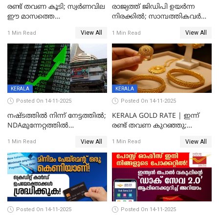
രണ്ട് തവണ കൂടി; സ്വർണവില
രാജ്യത്ത് ജിഡിപി ഉയര്‍ന്ന
ഈ മാസത്തെ
നിരക്കില്‍; സാമ്പത്തികവർഷം
ഉയർന്നനിരക്കിൽ
രണ്ടാം പാദത്തില്‍ ജിഡിപി 8.2
View All
View All
1 Min Read
1 Min Read
ശതമാനമായി; പ്രചോദനം
നൽകുന്നുവെന്ന് മോദി
KERALA
KERALA
Posted On 14-11-2025
Posted On 14-11-2025
നഷ്ടത്തിൽ നിന്ന് നേട്ടത്തിൽ;
KERALA GOLD RATE | ഇന്ന്
NDAമുന്നേറ്റത്തിൽ
രണ്ട് തവണ കുറഞ്ഞു;
ഓഹരിവിപണിയിലും കുതിപ്പ്
സ്വർണവിലയിൽ ഇടിവ്
View All
View All
1 Min Read
1 Min Read
Posted On 14-11-2025
Posted On 14-11-2025