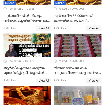
KERALA
KERALA
Posted On 01-10-2025
Posted On 29-09-2025
സ്വർണവിലയിൽ വീണ്ടും
സ്വര്‍ണവില 86,000ലേക്ക്
വർദ്ധന; ഉച്ചയ്ക്ക് ശേഷവും
കുതിയ്ക്കുന്നു; ഇന്ന്
കൂടി; മൂന്ന് ദിവസത്തിൽ
രണ്ടുതവണയായി കൂടിയത്
View All
View All
1 Min Read
1 Min Read
കൂടിയത് പവന് 2,760 രൂപ
1040 രൂപ
Posted On 27-09-2025
Posted On 26-09-2025
ആർബിഐയുടെ കടുത്ത
തിരുവോണം ബംബര്‍
മുന്നറിയിപ്പ്: ക്രിപ്റ്റോയിൽ
ഭാഗ്യശാലിയെ നാളെ അറിയാം
നിങ്ങളുടെ പണത്തിന്
View All
View All
2 Min Read
1 Min Read
സുരക്ഷയില്ല!