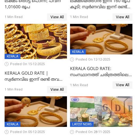
ലക്ഷം തൊട്ട് പൊന്ന്; പവന്
ലക്ഷമെത്താൻ ഇനി 160 രൂപ
1,01600 രൂപ
കൂടി; സ്വർണവില ഇന്ന് രണ്ട്
തവണ കൂടി
View All
View All
1 Min Read
1 Min Read
KERALA
KERALA
Posted On 12-12-2025
Posted On 15-12-2025
KERALA GOLD RATE:
KERALA GOLD RATE |
സംസ്ഥാനത്ത് ചരിത്രത്തിലെ
സ്വർണവില ഇന്ന് രണ്ട് തവണ
ഏറ്റവും വലിയ വിലയിൽ
View All
കൂടി, ഒരു ലക്ഷത്തിനരികിൽ;
1 Min Read
സ്വർണം; സർവ്വകാല
View All
1 Min Read
സർവകാല റെക്കോഡ്
റെക്കോർഡിൽ
KERALA
LATEST NEWS
Posted On 05-12-2025
Posted On 28-11-2025