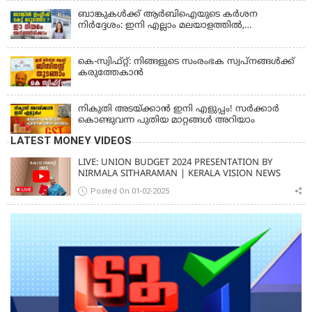
ബാങ്കുകൾക്ക് ആർബിഐയുടെ കർശന
നിർദ്ദേശം: ഇനി എല്ലാം മലയാളത്തിൽ,
പരാതികൾക്ക് ഉടൻ പരിഹാരം
കെ-സ്വിഫ്റ്റ്: നിങ്ങളുടെ സംരംഭക സ്വപ്നങ്ങൾക്ക്
കരുത്തേകാൻ
നികുതി അടയ്ക്കാൻ ഇനി എളുപ്പം! സർക്കാർ
കൊണ്ടുവന്ന പുതിയ മാറ്റങ്ങൾ അറിയാം
LATEST MONEY VIDEOS
LIVE: UNION BUDGET 2024 PRESENTATION BY
NIRMALA SITHARAMAN | KERALA VISION NEWS
Posted On 01-02-2025