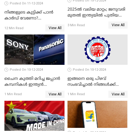
Posted On 10-12-2024
Posted On 11-12-2024
2025ൽ വലിയ മാറ്റം; ജനുവരി
നിങ്ങളുടെ കുട്ടിക്ക് പാൻ
മുതൽ ഇന്ത്യയിൽ പുതിയ
കാർഡ് വേണോ?
തൊഴിൽ അവസരങ്ങൾ
അപേക്ഷിക്കുന്നത്
View All
3 Min Read
View All
12 Min Read
എങ്ങനെയാണെന്ന് നോക്കാം
Posted On 10-12-2024
Posted On 10-12-2024
ചൈന കുത്തി മറിച്ച ജപ്പാൻ
ഇങ്ങനെ ഒരു പിഴവ്
കമ്പനികൾ ഇന്ത്യൻ
സംഭവിച്ചാൽ നിങ്ങൾക്ക്
ഇലക്ട്രോണിക്സ് വിപണിയിൽ
പിഎഫ് പെൻഷൻ ലഭിക്കില്ല
View All
View All
1 Min Read
1 Min Read
വീണ്ടും മുന്നിൽ