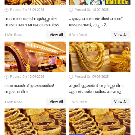
Posted On 16-09-2025
Posted On 13-09-2025
സംസ്ഥാനത്ത് സ്വര്‍ണ്ണവില
പൂജ്യം ബാലൻസിൽ ബാങ്ക്
സർവകാല റെക്കോർഡിൽ
അക്കൗണ്ട്, ഒപ്പം 2
ലക്ഷത്തിന്റെ ഇൻഷുറൻസും!
View All
View All
1 Min Read
8 Min Read
ജൻ ധൻ നേട്ടങ്ങൾ അറിയാം
Posted On 12-09-2025
Posted On 09-09-2025
റെക്കോര്‍ഡ് ഉയരത്തിൽ
കുതിച്ചുയർന്ന് സ്വർണ്ണവില;
സ്വര്‍ണവില
എണ്‍പതിനായിരം കടന്നു
View All
View All
1 Min Read
1 Min Read