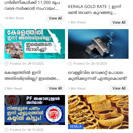
ഗർഭിണികൾക്ക് 11,000 രൂപ
KERALA GOLD RATE | ഇന്ന്
വരെ സർക്കാർ സഹായം!
രണ്ട് തവണ കുറഞ്ഞു;
പ്രധാനമന്ത്രി മാതൃ വന്ദന
View All
സ്വർണവില പവന് കുറഞ്ഞത്
10 Min Read
യോജനയെക്കുറിച്ച്
View All
1 Min Read
1800 രൂപ
അറിയേണ്ടതെല്ലാം
Posted On 28-10-2025
Posted On 26-10-2025
കേരളത്തിൽ ഇനി
വെള്ളിവില റോക്കറ്റ് പോലെ
അതിദരിദ്രരില്ലേ? ഇതെങ്ങനെ
കുതിക്കുന്നത് എന്തുകൊണ്ട്?
സാധിച്ചു? | INDIA'S FIRST
View All
View All
3 Min Read
1 Min Read
STATE FREE FROM EXTREME
POVERTY
KERALA
Posted On 26-10-2025