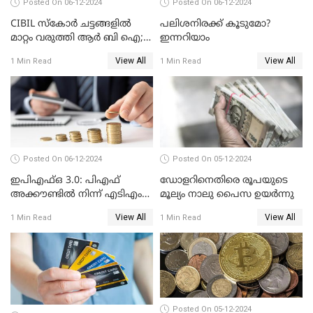
Posted On 06-12-2024
Posted On 06-12-2024
CIBIL സ്കോർ ചട്ടങ്ങളിൽ
പലിശനിരക്ക് കൂടുമോ?
മാറ്റം വരുത്തി ആർ ബി ഐ;
ഇന്നറിയാം
ക്രെഡിറ്റ് കാർഡുള്ളവരും
View All
View All
1 Min Read
1 Min Read
ലോൺ എടുത്തവരും
അറിഞ്ഞിരിക്കേണ്ട
കാര്യങ്ങൾ
Posted On 06-12-2024
Posted On 05-12-2024
ഇപിഎഫ്ഒ 3.0: പിഎഫ്
ഡോളറിനെതിരെ രൂപയുടെ
അക്കൗണ്ടിൽ നിന്ന് എടിഎം
മൂല്യം നാലു പൈസ ഉയര്‍ന്നു
പോലെ പണം പിൻവലിക്കാം
View All
View All
1 Min Read
1 Min Read
Posted On 05-12-2024