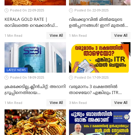
Posted On 22-09-2025
Posted On 22-09-2025
KERALA GOLD RATE |
വിലക്കുറവിൽ മിൽമയുടെ
രാവിലത്തെ റെക്കോർഡ്
ഉൽപ്പന്നങ്ങൾ! ഇന്ന് മുതൽ
ഉച്ചയ്ക്ക് തിരുത്തി; ഇന്ന് രണ്ട്
ജിഎസ്ടി ആനുകൂല്യം
View All
View All
1 Min Read
1 Min Read
തവണ കൂടി; പവൻ വില
ഉപഭോക്താക്കൾക്ക്
83,000 ലേക്ക്
LATEST NEWS
Posted On 18-09-2025
Posted On 17-09-2025
ക്രമക്കേടില്ല,ക്ലീൻചിറ്റ്; അദാനി
വരുമാനം 3 ലക്ഷത്തിൽ
​ഗ്രൂപ്പിനെതിരായ
താഴെയോ? എങ്കിലും ITR
ഹിൻഡൻബർഗ് റിപ്പോർട്ട്
ഫയൽ ചെയ്യണം
View All
View All
1 Min Read
3 Min Read
തള്ളി സെബി