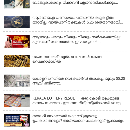
ബാങ്കുകൾക്കും റിക്കവറി ഏജൻസികൾക്കും
കർശന നിയന്ത്രണങ്ങളുമായി ആർ ബി ഐ;
ഇഎംഐ മുടങ്ങിയാല്‍ സ്മാര്‍ട്ട് ഫോണ്‍ ലോക്ക്
ആകുമോ? ആര്‍ബിഐയുടെ പുതിയ
ആർബിഐ പണനയം: പലിശനിരക്കുകളിൽ
നിര്‍ദേശങ്ങള്‍
മാറ്റമില്ല; വായ്പാനിരക്കുകൾ 5.25 ശതമാനമായി
തുടരും
ആധാറും പാനും വീണ്ടും വീണ്ടും നൽകേണ്ടതില്ല;
എന്താണ് സാമ്പത്തിക ഇടപാടുകൾ
എളുപ്പമാക്കുന്ന CKYC?
സംസ്ഥാനത്ത് സ്വര്‍ണവില സര്‍വകാല
റെക്കോര്‍ഡില്‍
KERALA
ഡോളറിനെതിരെ റെക്കോർഡ് തകർച്ച, മൂല്യം 88.28
ആയി ഇടിഞ്ഞു
KERALA
KERALA LOTTERY RESULT | ഒരു കോടി രൂപയുടെ
ഒന്നാം സമ്മാനം ഈ നമ്പറിന്; സ്ത്രീശക്തി ലോട്ടറി
ഫലം പ്രഖ്യാപിച്ചു | STHREE SAKTHI SS 482 LOTTERY
RESULT
സാലറി അക്കൗണ്ട് കൊണ്ട് ഇത്രയും
ഉപകരാങ്ങളോ? അറിയാതെ പോകരുത് ഇക്കാര്യം