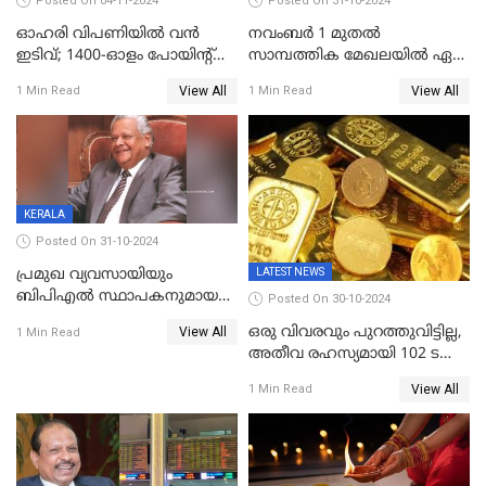
Posted On 04-11-2024
Posted On 31-10-2024
ഓഹരി വിപണിയിൽ വൻ
നവംബർ 1 മുതൽ
ഇടിവ്; 1400-ഓളം പോയിൻ്റ്
സാമ്പത്തിക മേഖലയിൽ ഏഴ്
ഇടിഞ്ഞ്
പ്രധാന മാറ്റങ്ങൾ; ട്രെയിൻ
View All
View All
1 Min Read
1 Min Read
സെൻസെക്സ്;രൂപയുടെ
ടിക്കറ്റ് ബുക്കിംഗ് മുതൽ
മൂല്യം വീണ്ടും റെക്കോര്‍ഡ്
എൽപിജി വരെ...
താഴ്ചയില്‍
KERALA
Posted On 31-10-2024
LATEST NEWS
പ്രമുഖ വ്യവസായിയും
ബിപിഎല്‍ സ്ഥാപകനുമായ
Posted On 30-10-2024
ടിപിജി നമ്പ്യാര്‍ അന്തരിച്ചു
ഒരു വിവരവും പുറത്തുവിട്ടില്ല,
View All
1 Min Read
അതീവ രഹസ്യമായി 102 ടൺ
സ്വർണ്ണം റിസർവ് ബാങ്ക്
View All
1 Min Read
ഇന്ത്യയിലേക്കെത്തിച്ചു