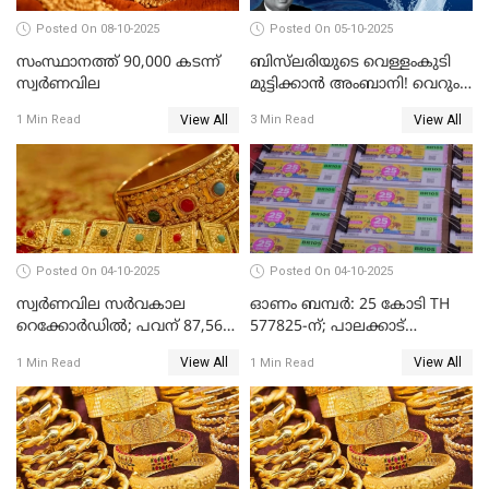
Posted On 08-10-2025
Posted On 05-10-2025
സംസ്ഥാനത്ത് 90,000 കടന്ന്
ബിസ്‌ലരിയുടെ വെള്ളംകുടി
സ്വര്‍ണവില
മുട്ടിക്കാൻ അംബാനി! വെറും
15 രൂപയ്ക്ക് 'ഷുവർ' വെള്ളം!
View All
View All
1 Min Read
3 Min Read
Posted On 04-10-2025
Posted On 04-10-2025
സ്വര്‍ണവില സര്‍വകാല
ഓണം ബമ്പർ: 25 കോടി TH
റെക്കോര്‍ഡില്‍; പവന് 87,560
577825-ന്; പാലക്കാട്
രൂപയിലെത്തി
റെക്കോർഡ് വിൽപ്പനയുമായി
View All
View All
1 Min Read
1 Min Read
മുന്നിൽ