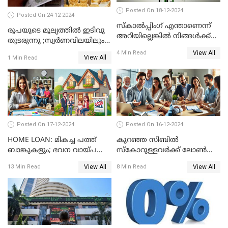
Posted On 18-12-2024
Posted On 24-12-2024
സ്കാൽപ്പിംഗ് എന്താണെന്ന്
രൂപയുടെ മൂല്യത്തില്‍ ഇടിവു
അറിയില്ലെങ്കിൽ നിങ്ങൾക്ക്
തുടരുന്നു ;സ്വര്‍ണവിലയിലും
ട്രേഡിംഗ് അറിയില്ല
കുറവ്
View All
4 Min Read
View All
1 Min Read
Posted On 17-12-2024
Posted On 16-12-2024
HOME LOAN: മികച്ച പത്ത്
കുറഞ്ഞ സിബിൽ
ബാങ്കുകളും; ഭവന വായ്പ
സ്കോറുള്ളവർക്ക് ലോൺ
പലിശ നിരക്കും
കിട്ടാൻ ചില എളുപ്പ വഴികൾ
View All
View All
13 Min Read
8 Min Read