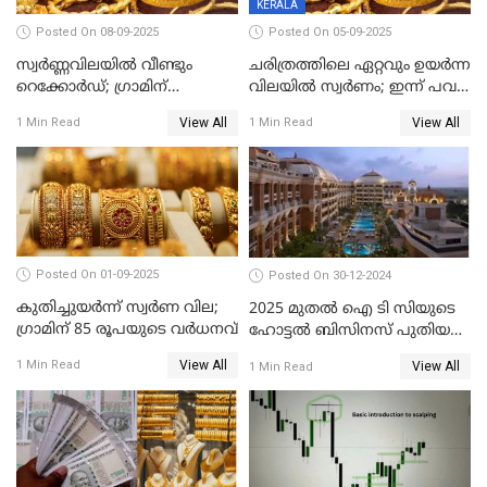
KERALA
Posted On 08-09-2025
Posted On 05-09-2025
സ്വർണ്ണവിലയിൽ വീണ്ടും
ചരിത്രത്തിലെ ഏറ്റവും ഉയർന്ന
റെക്കോർഡ്; ഗ്രാമിന്
വിലയിൽ സ്വർണം; ഇന്ന് പവന്
പതിനായിരത്തിനരികെ,15
കൂടിയത് 560 രൂപ
View All
View All
1 Min Read
1 Min Read
രൂപ മാത്രം കുറവ്
Posted On 01-09-2025
Posted On 30-12-2024
കുതിച്ചുയർന്ന് സ്വർണ വില;
2025 മുതൽ ഐ ടി സിയുടെ
ഗ്രാമിന് 85 രൂപയുടെ വർധനവ്
ഹോട്ടൽ ബിസിനസ് പുതിയ
കമ്പനിക്ക് കീഴിൽ; ഓഹരി
View All
1 Min Read
View All
1 Min Read
ഉടമകൾ അറിയേണ്ട
കാര്യങ്ങൾ