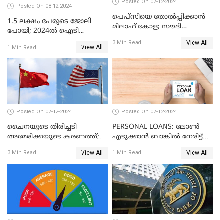
Posted On 07-12-2024
Posted On 08-12-2024
പെപ്സിയെ തോൽപ്പിക്കാൻ
1.5 ലക്ഷം പേരുടെ ജോലി
മിലാഫ് കോള; സൗദി
പോയി; 2024ൽ ഐടി
അറേബ്യയുടെ ഈന്തപ്പഴ
മേഖലയിൽ സംഭവിച്ചത്
View All
3 Min Read
കോളയേക്കുറിച്ച് അറിയാം
View All
1 Min Read
Posted On 07-12-2024
Posted On 07-12-2024
ചൈനയുടെ തിരിച്ചടി
PERSONAL LOANS: ലോൺ
അമേരിക്കയുടെ കരണത്ത്;
എടുക്കാൻ ബാങ്കിൽ നേരിട്ട്
നഷ്ടം 3 ബില്ല്യൺ ഡോളർ
പോകണോ? ഓൺലൈൻ വഴി
View All
View All
3 Min Read
1 Min Read
ചെയ്തുകൂടേ?