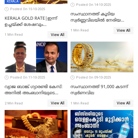
KERALA
Posted On 14-10-2025
Posted On 15-10-2025
സംസ്ഥാനത്ത് കൂടിയ
KERALA GOLD RATE|ഇന്ന്
സ്വർണ്ണവിലയിൽ നേരിയ
ഉച്ചയ്ക്ക് ശേഷവും
കുറവ്
View All
സ്വർണവിലയിൽ വർദ്ധനവ്;
1 Min Read
View All
1 Min Read
പവന് കൂടിയത് 400 രൂപ
Posted On 11-10-2025
Posted On 09-10-2025
വ്യാജ ബാങ്ക് ഗ്യാരണ്ടി കേസ്:
സംസ്ഥാനത്ത് 91,000 കടന്ന്
അനിൽ അംബാനിയുടെ
സ്വര്‍ണവില
റിലയൻസ് പവർ സിഎഫ്ഒ
View All
View All
2 Min Read
1 Min Read
അറസ്റ്റിൽ; ഇഡി അന്വേഷണം
വ്യാപിപ്പിക്കുന്നു