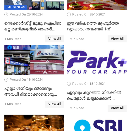
LATEST NEWS
Posted On 28-10-2024
Posted On 28-10-2024
റെക്കോർഡിട്ട് ലുലു ഐപിഒ;
ഈ വർഷത്തെ മുഹൂർത്ത
ഒറ്റ മണിക്കൂറിൽ ഓഹരി
വ്യാപാരം നവംബർ 1ന്
വിറ്റുതീർന്നു, ഇന്ത്യയിൽ
View All
View All
1 Min Read
1 Min Read
നിന്നും വാങ്ങാം, ഓഹരിക്ക്
വില 2.04 ദിർഹം വരെ
Posted On 18-10-2024
Posted On 18-10-2024
എല്ലാ ശനിയും ഞായറും
ഏറ്റവും കുറഞ്ഞ നിരക്കില്‍
അവധി ദിനമാക്കാനൊരുങ്ങി
പെട്രോള്‍ ലഭ്യമാക്കാന്‍
ബാങ്കുകൾ
View All
ക്യാംപയിനുമായി പാര്‍ക്ക് പ്ലസ്
1 Min Read
View All
1 Min Read