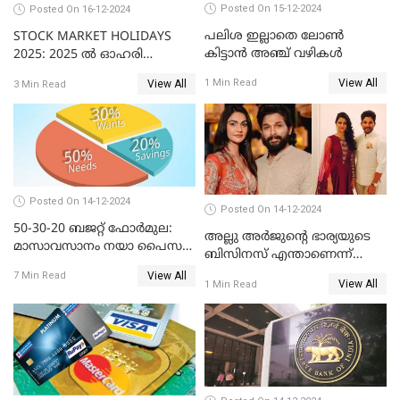
Posted On 15-12-2024
Posted On 16-12-2024
പലിശ ഇല്ലാതെ ലോൺ
STOCK MARKET HOLIDAYS
കിട്ടാൻ അഞ്ച് വഴികൾ
2025: 2025 ൽ ഓഹരി
വിപണിയിലെ അവധി
View All
1 Min Read
View All
3 Min Read
ദിനങ്ങൾ
Posted On 14-12-2024
Posted On 14-12-2024
50-30-20 ബജറ്റ് ഫോർമുല:
അല്ലു അർജുൻ്റെ ഭാര്യയുടെ
മാസാവസാനം നയാ പൈസ
ബിസിനസ് എന്താണെന്ന്
ഇല്ലെന്ന് പറയേണ്ടി വരില്ല
അറിയാമോ?
View All
7 Min Read
View All
1 Min Read