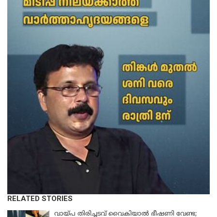
RELATED STORIES
വായ്പ തിരിച്ചടവ് വൈകിയാൽ ഭീഷണി വേണ്ട;