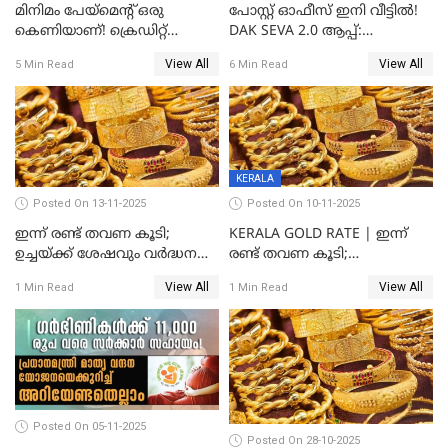
മിനിമം പേയ്മെന്റ് ഒരു
പോസ്റ്റ് ഓഫീസ് ഇനി വീട്ടിൽ!
കെണിയാണ്! ക്രെഡിറ്റ്
DAK SEVA 2.0 ആപ്പ്:
കാർഡ് ഉപയോക്താക്കൾ
ഉപയോഗങ്ങൾ
View All
View All
5 Min Read
6 Min Read
ശ്രദ്ധിക്കുക!
എന്തൊക്കെയാണെന്ന്
നോക്കാം
KERALA
Posted On 13-11-2025
Posted On 10-11-2025
ഇന്ന് രണ്ട് തവണ കൂടി;
KERALA GOLD RATE | ഇന്ന്
ഉച്ചയ്ക്ക് ശേഷവും വർദ്ധനവ്;
രണ്ട് തവണ കൂടി;
സംസ്ഥാനത്ത്
സ്വർണവിലയിൽ കുതിപ്പ്
View All
View All
1 Min Read
1 Min Read
സ്വർണവിലയിൽ കുതിപ്പ്
Posted On 05-11-2025
Posted On 28-10-2025