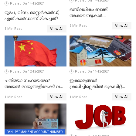
Posted On 14-12-2024
Posted On 14-12-2024
ഒന്നിലധികം ബാങ്ക്
റുപേ, വിസ, മാസ്റ്റർകാർഡ്;
അക്കൗണ്ടുകൾ
ഏത് കാർഡാണ് മികച്ചത്?
നിയമവിരുദ്ധമാണോ? ആർ
View All
3 Min Read
ബി ഐ പറയുന്നത് എന്താണ്?
View All
1 Min Read
Posted On 12-12-2024
Posted On 11-12-2024
ചതിയോ സഹായമോ?
ഇക്കാര്യങ്ങൾ
അയൽ രാജ്യങ്ങളിലേക്ക് വൻ
ശ്രദ്ധിച്ചില്ലെങ്കിൽ ക്രെഡിറ്റ്
തോതിൽ പണം ഒഴുക്കി
കാർഡ് വലിയ അപകടകാരി
View All
View All
1 Min Read
1 Min Read
ചൈന
PAN - PERMANENT ACCOUNT NUMBER