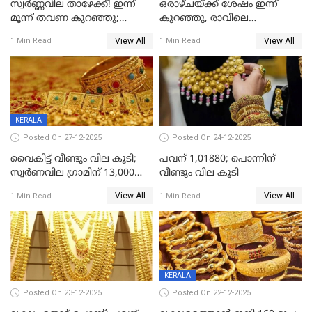
സ്വർണ്ണവില താഴേക്ക്! ഇന്ന്
ഒരാഴ്ചയ്ക്ക് ശേഷം ഇന്ന്
മൂന്ന് തവണ കുറഞ്ഞു;
കുറഞ്ഞു, രാവിലെ
ആശ്വാസമായി ഇടിവ്
റെക്കോർഡ് വില, വൈകിട്ട്
View All
View All
1 Min Read
1 Min Read
ഇടിവ്
KERALA
Posted On 27-12-2025
Posted On 24-12-2025
വൈകിട്ട് വീണ്ടും വില കൂടി;
പവന് 1,01880; പൊന്നിന്
സ്വർണവില ഗ്രാമിന് 13,000
വീണ്ടും വില കൂടി
ഭേദിച്ചു, വെള്ളിക്കും
View All
View All
1 Min Read
1 Min Read
റെക്കോർഡ്
KERALA
Posted On 23-12-2025
Posted On 22-12-2025