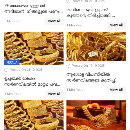
Posted On 24-10-2025
PF അക്കൗണ്ടുള്ളവർ
രാവിലെ കൂടി, ഉച്ചക്ക്
അറിയാൻ! നിങ്ങളുടെ പണം
കുത്തനെ തിരിച്ചിറങ്ങി;
ഇനി എളുപ്പത്തിൽ കയ്യിൽ
View All
സ്വർണവില പവന് 800 രൂപ
3 Min Read
കിട്ടും!
View All
1 Min Read
കുറഞ്ഞു
KERALA
Posted On 19-10-2025
Posted On 21-10-2025
ആഗോള വിപണിയിൽ
ഉച്ചയ്ക്ക് ശേഷം
സ്വർണവിലയുടെ കുതിപ്പ്
സ്വർണവിലയിൽ മാറ്റം; പവന്
തുടരുന്നു
View All
1600 രൂപ കുറഞ്ഞു
1 Min Read
View All
1 Min Read