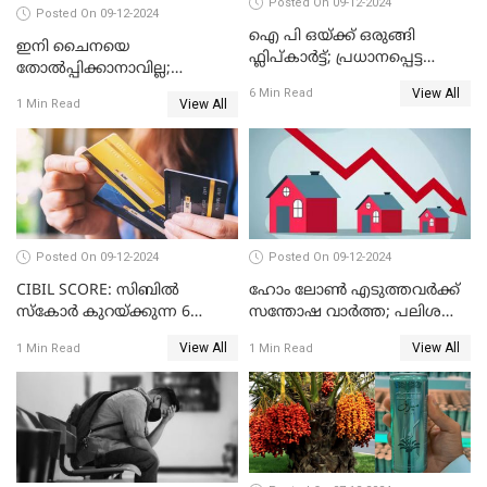
Posted On 09-12-2024
Posted On 09-12-2024
ഐ പി ഒയ്ക്ക് ഒരുങ്ങി
ഇനി ചൈനയെ
ഫ്ലിപ്കാർട്ട്; പ്രധാനപ്പെട്ട
തോൽപ്പിക്കാനാവില്ല;
കാര്യങ്ങൾ ഒറ്റനോട്ടത്തിൽ
യൂറോപ്പിനേയും
View All
6 Min Read
View All
1 Min Read
അമേരിക്കയേയും ഞെട്ടിച്ച്
ചൈനീസ് കാറുകൾ
Posted On 09-12-2024
Posted On 09-12-2024
CIBIL SCORE: സിബിൽ
ഹോം ലോൺ എടുത്തവർക്ക്
സ്കോർ കുറയ്ക്കുന്ന 6
സന്തോഷ വാർത്ത; പലിശ
കാര്യങ്ങൾ
നിരക്ക് കുറയാൻ പോകുന്നു
View All
View All
1 Min Read
1 Min Read