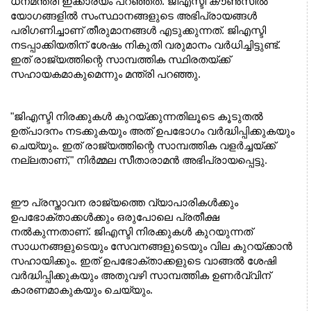
ധനമന്ത്രി ഇക്കാര്യം പറഞ്ഞത്. ജിഎസ്ടി കൗൺസിൽ 
യോഗങ്ങളിൽ സംസ്ഥാനങ്ങളുടെ അഭിപ്രായങ്ങൾ 
പരിഗണിച്ചാണ് തീരുമാനങ്ങൾ എടുക്കുന്നത്. ജിഎസ്ടി 
നടപ്പാക്കിയതിന് ശേഷം നികുതി വരുമാനം വർധിച്ചിട്ടുണ്ട്. 
ഇത് രാജ്യത്തിന്റെ സാമ്പത്തിക സ്ഥിരതയ്ക്ക് 
സഹായകമാകുമെന്നും മന്ത്രി പറഞ്ഞു.
"ജിഎസ്ടി നിരക്കുകൾ കുറയ്ക്കുന്നതിലൂടെ കൂടുതൽ 
ഉത്പാദനം നടക്കുകയും അത് ഉപഭോഗം വർദ്ധിപ്പിക്കുകയും 
ചെയ്യും. ഇത് രാജ്യത്തിന്റെ സാമ്പത്തിക വളർച്ചയ്ക്ക് 
നല്ലതാണ്," നിർമ്മല സീതാരാമൻ അഭിപ്രായപ്പെട്ടു.
ഈ പ്രസ്താവന രാജ്യത്തെ വ്യാപാരികൾക്കും 
ഉപഭോക്താക്കൾക്കും ഒരുപോലെ പ്രതീക്ഷ 
നൽകുന്നതാണ്. ജിഎസ്ടി നിരക്കുകൾ കുറയുന്നത് 
സാധനങ്ങളുടെയും സേവനങ്ങളുടെയും വില കുറയ്ക്കാൻ 
സഹായിക്കും. ഇത് ഉപഭോക്താക്കളുടെ വാങ്ങൽ ശേഷി 
വർദ്ധിപ്പിക്കുകയും അതുവഴി സാമ്പത്തിക ഉണർവ്വിന് 
കാരണമാകുകയും ചെയ്യും.