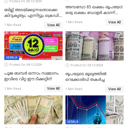
Posted On 05-12-2024
അമ്പമ്പോ 85 ലക്ഷം രൂപയോ!
ബില്ല് അടയ്ക്കുന്നതൊക്കെ
ഒരു ലക്ഷം ഡോളർ കടന്ന്
കിറുകൃത്യം; എന്നിട്ടും ക്രെഡിറ്റ്
ബിറ്റ്‌കോയിൻ മൂല്യം
സ്കോർ ( CIBIL SCORE)
View All
1 Min Read
View All
1 Min Read
കൂടുന്നില്ലേ? കാരണം ഇതാണ്
KERALA
Posted On 04-12-2024
Posted On 03-12-2024
പൂജ ബമ്പർ ഒന്നാം സമ്മാനം
രൂപയുടെ മൂല്യത്തില്‍
ഇവിടെ വിറ്റ ഈ ടിക്കറ്റിന്
റെക്കോര്‍ഡ് തകര്‍ച്ച
View All
1 Min Read
View All
1 Min Read
KERALA