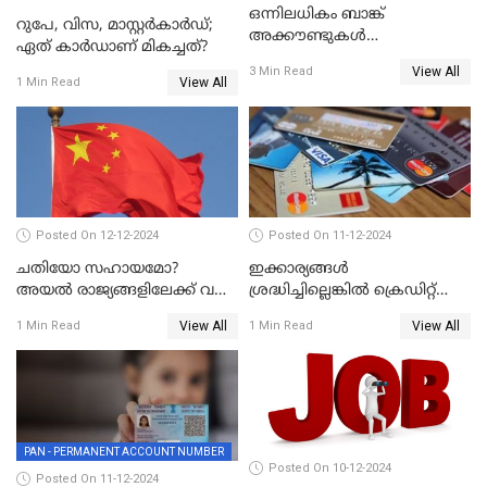
ഒന്നിലധികം ബാങ്ക്
റുപേ, വിസ, മാസ്റ്റർകാർഡ്;
അക്കൗണ്ടുകൾ
ഏത് കാർഡാണ് മികച്ചത്?
നിയമവിരുദ്ധമാണോ? ആർ
View All
3 Min Read
ബി ഐ പറയുന്നത് എന്താണ്?
View All
1 Min Read
Posted On 12-12-2024
Posted On 11-12-2024
ചതിയോ സഹായമോ?
ഇക്കാര്യങ്ങൾ
അയൽ രാജ്യങ്ങളിലേക്ക് വൻ
ശ്രദ്ധിച്ചില്ലെങ്കിൽ ക്രെഡിറ്റ്
തോതിൽ പണം ഒഴുക്കി
കാർഡ് വലിയ അപകടകാരി
View All
View All
1 Min Read
1 Min Read
ചൈന
PAN - PERMANENT ACCOUNT NUMBER
Posted On 10-12-2024
Posted On 11-12-2024