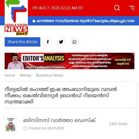
FRI AUG 7, 2026 02:22 AM IST
കനത്തമഴ സാധ്യതയെ തുടർന്ന് കോട്ടയം,ആലപ്പുഴ,വയനാട്
Share this Article
Home
Money
Business News
റീട്ടെയിൽ രംഗത്ത് ഇഷ അംബാനിയുടെ വമ്പൻ
നീക്കം; കെൽവിനേറ്റർ ബ്രാൻഡ് റിലയൻസ്
സ്വന്തമാക്കി
ബിസിനസ് വാർത്താ ഡെസ്ക്
2 Min Read
Posted On 22-07-2025