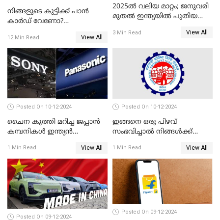
2025ൽ വലിയ മാറ്റം; ജനുവരി
നിങ്ങളുടെ കുട്ടിക്ക് പാൻ
മുതൽ ഇന്ത്യയിൽ പുതിയ
കാർഡ് വേണോ?
തൊഴിൽ അവസരങ്ങൾ
അപേക്ഷിക്കുന്നത്
View All
3 Min Read
View All
12 Min Read
എങ്ങനെയാണെന്ന് നോക്കാം
Posted On 10-12-2024
Posted On 10-12-2024
ചൈന കുത്തി മറിച്ച ജപ്പാൻ
ഇങ്ങനെ ഒരു പിഴവ്
കമ്പനികൾ ഇന്ത്യൻ
സംഭവിച്ചാൽ നിങ്ങൾക്ക്
ഇലക്ട്രോണിക്സ് വിപണിയിൽ
പിഎഫ് പെൻഷൻ ലഭിക്കില്ല
View All
View All
1 Min Read
1 Min Read
വീണ്ടും മുന്നിൽ
Posted On 09-12-2024
Posted On 09-12-2024