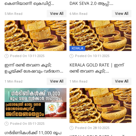
കെണിയാണ്! ക്രെഡിറ്റ്
DAK SEVA 2.0 ആപ്പ്:
കാർഡ് ഉപയോക്താക്കൾ
ഉപയോഗങ്ങൾ
View All
View All
5 Min Read
6 Min Read
ശ്രദ്ധിക്കുക!
എന്തൊക്കെയാണെന്ന്
നോക്കാം
KERALA
Posted On 13-11-2025
Posted On 10-11-2025
ഇന്ന് രണ്ട് തവണ കൂടി;
KERALA GOLD RATE | ഇന്ന്
ഉച്ചയ്ക്ക് ശേഷവും വർദ്ധനവ്;
രണ്ട് തവണ കൂടി;
സംസ്ഥാനത്ത്
സ്വർണവിലയിൽ കുതിപ്പ്
View All
View All
1 Min Read
1 Min Read
സ്വർണവിലയിൽ കുതിപ്പ്
Posted On 05-11-2025
Posted On 28-10-2025
ഗർഭിണികൾക്ക് 11,000 രൂപ