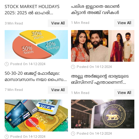
പലിശ ഇല്ലാതെ ലോൺ
STOCK MARKET HOLIDAYS
കിട്ടാൻ അഞ്ച് വഴികൾ
2025: 2025 ൽ ഓഹരി
വിപണിയിലെ അവധി
View All
1 Min Read
View All
3 Min Read
ദിനങ്ങൾ
Posted On 14-12-2024
Posted On 14-12-2024
50-30-20 ബജറ്റ് ഫോർമുല:
അല്ലു അർജുൻ്റെ ഭാര്യയുടെ
മാസാവസാനം നയാ പൈസ
ബിസിനസ് എന്താണെന്ന്
ഇല്ലെന്ന് പറയേണ്ടി വരില്ല
അറിയാമോ?
View All
7 Min Read
View All
1 Min Read
Posted On 14-12-2024
Posted On 14-12-2024