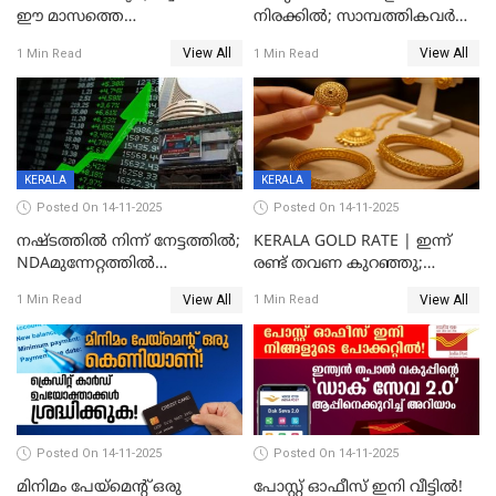
ഈ മാസത്തെ
നിരക്കില്‍; സാമ്പത്തികവർഷം
ഉയർന്നനിരക്കിൽ
രണ്ടാം പാദത്തില്‍ ജിഡിപി 8.2
View All
View All
1 Min Read
1 Min Read
ശതമാനമായി; പ്രചോദനം
നൽകുന്നുവെന്ന് മോദി
KERALA
KERALA
Posted On 14-11-2025
Posted On 14-11-2025
നഷ്ടത്തിൽ നിന്ന് നേട്ടത്തിൽ;
KERALA GOLD RATE | ഇന്ന്
NDAമുന്നേറ്റത്തിൽ
രണ്ട് തവണ കുറഞ്ഞു;
ഓഹരിവിപണിയിലും കുതിപ്പ്
സ്വർണവിലയിൽ ഇടിവ്
View All
View All
1 Min Read
1 Min Read
Posted On 14-11-2025
Posted On 14-11-2025
മിനിമം പേയ്മെന്റ് ഒരു
പോസ്റ്റ് ഓഫീസ് ഇനി വീട്ടിൽ!