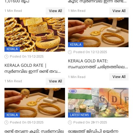
1,01600 രൂപ
കൂടി; സ്വർണവില ഇന്ന് രണ്ട്
തവണ കൂടി
View All
View All
1 Min Read
1 Min Read
KERALA
KERALA
Posted On 12-12-2025
Posted On 15-12-2025
KERALA GOLD RATE:
KERALA GOLD RATE |
സംസ്ഥാനത്ത് ചരിത്രത്തിലെ
സ്വർണവില ഇന്ന് രണ്ട് തവണ
ഏറ്റവും വലിയ വിലയിൽ
View All
കൂടി, ഒരു ലക്ഷത്തിനരികിൽ;
1 Min Read
സ്വർണം; സർവ്വകാല
View All
1 Min Read
സർവകാല റെക്കോഡ്
റെക്കോർഡിൽ
KERALA
LATEST NEWS
Posted On 05-12-2025
Posted On 28-11-2025
രണ്ട് തവണ കൂടി; സ്വർണവില
രാജ്യത്ത് ജിഡിപി ഉയര്‍ന്ന