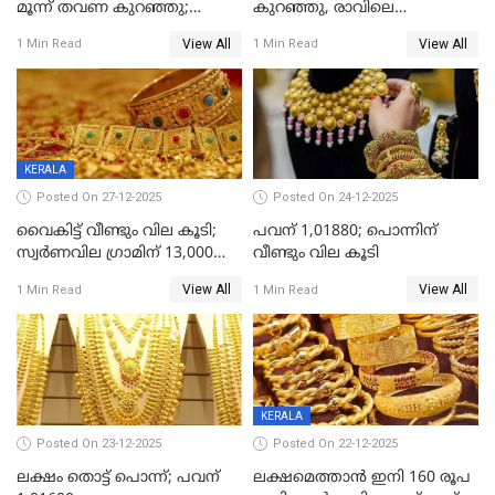
മൂന്ന് തവണ കുറഞ്ഞു;
കുറഞ്ഞു, രാവിലെ
ആശ്വാസമായി ഇടിവ്
റെക്കോർഡ് വില, വൈകിട്ട്
View All
View All
1 Min Read
1 Min Read
ഇടിവ്
KERALA
Posted On 27-12-2025
Posted On 24-12-2025
വൈകിട്ട് വീണ്ടും വില കൂടി;
പവന് 1,01880; പൊന്നിന്
സ്വർണവില ഗ്രാമിന് 13,000
വീണ്ടും വില കൂടി
ഭേദിച്ചു, വെള്ളിക്കും
View All
View All
1 Min Read
1 Min Read
റെക്കോർഡ്
KERALA
Posted On 23-12-2025
Posted On 22-12-2025
ലക്ഷം തൊട്ട് പൊന്ന്; പവന്
ലക്ഷമെത്താൻ ഇനി 160 രൂപ