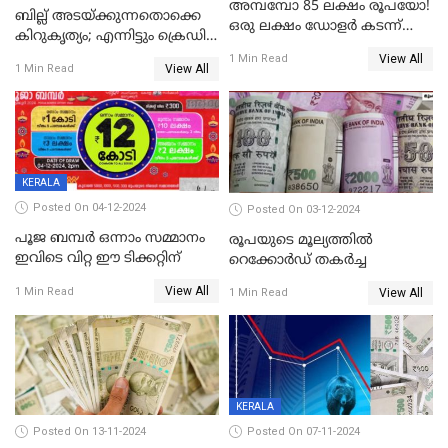
അമ്പമ്പോ 85 ലക്ഷം രൂപയോ!
ബില്ല് അടയ്ക്കുന്നതൊക്കെ
ഒരു ലക്ഷം ഡോളർ കടന്ന്
കിറുകൃത്യം; എന്നിട്ടും ക്രെഡിറ്റ്
ബിറ്റ്‌കോയിൻ മൂല്യം
സ്കോർ ( CIBIL SCORE)
View All
1 Min Read
View All
1 Min Read
കൂടുന്നില്ലേ? കാരണം ഇതാണ്
KERALA
Posted On 04-12-2024
Posted On 03-12-2024
പൂജ ബമ്പർ ഒന്നാം സമ്മാനം
രൂപയുടെ മൂല്യത്തില്‍
ഇവിടെ വിറ്റ ഈ ടിക്കറ്റിന്
റെക്കോര്‍ഡ് തകര്‍ച്ച
View All
1 Min Read
View All
1 Min Read
KERALA
Posted On 13-11-2024
Posted On 07-11-2024