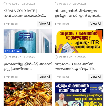
Posted On 22-09-2025
Posted On 22-09-2025
KERALA GOLD RATE |
വിലക്കുറവിൽ മിൽമയുടെ
രാവിലത്തെ റെക്കോർഡ്
ഉൽപ്പന്നങ്ങൾ! ഇന്ന് മുതൽ
ഉച്ചയ്ക്ക് തിരുത്തി; ഇന്ന് രണ്ട്
ജിഎസ്ടി ആനുകൂല്യം
View All
View All
1 Min Read
1 Min Read
തവണ കൂടി; പവൻ വില
ഉപഭോക്താക്കൾക്ക്
83,000 ലേക്ക്
LATEST NEWS
Posted On 18-09-2025
Posted On 17-09-2025
ക്രമക്കേടില്ല,ക്ലീൻചിറ്റ്; അദാനി
വരുമാനം 3 ലക്ഷത്തിൽ
​ഗ്രൂപ്പിനെതിരായ
താഴെയോ? എങ്കിലും ITR
ഹിൻഡൻബർഗ് റിപ്പോർട്ട്
ഫയൽ ചെയ്യണം
View All
View All
1 Min Read
3 Min Read
തള്ളി സെബി