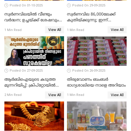
Posted On 01-10-2025
Posted On 29-09-2025
സ്വർണവിലയിൽ വീണ്ടും
സ്വര്‍ണവില 86,000ലേക്ക്
വർദ്ധന; ഉച്ചയ്ക്ക് ശേഷവും
കുതിയ്ക്കുന്നു; ഇന്ന്
കൂടി; മൂന്ന് ദിവസത്തിൽ
രണ്ടുതവണയായി കൂടിയത്
View All
View All
1 Min Read
1 Min Read
കൂടിയത് പവന് 2,760 രൂപ
1040 രൂപ
Posted On 27-09-2025
Posted On 26-09-2025
ആർബിഐയുടെ കടുത്ത
തിരുവോണം ബംബര്‍
മുന്നറിയിപ്പ്: ക്രിപ്റ്റോയിൽ
ഭാഗ്യശാലിയെ നാളെ അറിയാം
നിങ്ങളുടെ പണത്തിന്
View All
View All
2 Min Read
1 Min Read
സുരക്ഷയില്ല!