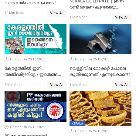
KERALA GOLD RATE | ഇന്ന്
വരെ സർക്കാർ സഹായം!
രണ്ട് തവണ കുറഞ്ഞു;
പ്രധാനമന്ത്രി മാതൃ വന്ദന
View All
സ്വർണവില പവന് കുറഞ്ഞത്
10 Min Read
യോജനയെക്കുറിച്ച്
View All
1 Min Read
1800 രൂപ
അറിയേണ്ടതെല്ലാം
Posted On 28-10-2025
Posted On 26-10-2025
കേരളത്തിൽ ഇനി
വെള്ളിവില റോക്കറ്റ് പോലെ
അതിദരിദ്രരില്ലേ? ഇതെങ്ങനെ
കുതിക്കുന്നത് എന്തുകൊണ്ട്?
സാധിച്ചു? | INDIA'S FIRST
View All
View All
3 Min Read
1 Min Read
STATE FREE FROM EXTREME
POVERTY
KERALA
Posted On 26-10-2025
Posted On 24-10-2025