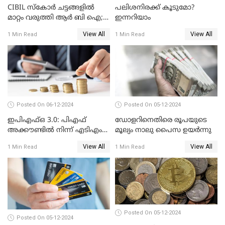
CIBIL സ്കോർ ചട്ടങ്ങളിൽ
പലിശനിരക്ക് കൂടുമോ?
മാറ്റം വരുത്തി ആർ ബി ഐ;
ഇന്നറിയാം
ക്രെഡിറ്റ് കാർഡുള്ളവരും
View All
View All
1 Min Read
1 Min Read
ലോൺ എടുത്തവരും
അറിഞ്ഞിരിക്കേണ്ട
കാര്യങ്ങൾ
Posted On 06-12-2024
Posted On 05-12-2024
ഇപിഎഫ്ഒ 3.0: പിഎഫ്
ഡോളറിനെതിരെ രൂപയുടെ
അക്കൗണ്ടിൽ നിന്ന് എടിഎം
മൂല്യം നാലു പൈസ ഉയര്‍ന്നു
പോലെ പണം പിൻവലിക്കാം
View All
View All
1 Min Read
1 Min Read
Posted On 05-12-2024
Posted On 05-12-2024