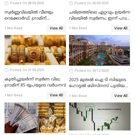
Posted On 08-09-2025
Posted On 05-09-2025
സ്വർണ്ണവിലയിൽ വീണ്ടും
ചരിത്രത്തിലെ ഏറ്റവും ഉയർന്ന
റെക്കോർഡ്; ഗ്രാമിന്
വിലയിൽ സ്വർണം; ഇന്ന് പവന്
പതിനായിരത്തിനരികെ,15
കൂടിയത് 560 രൂപ
View All
View All
1 Min Read
1 Min Read
രൂപ മാത്രം കുറവ്
Posted On 01-09-2025
Posted On 30-12-2024
കുതിച്ചുയർന്ന് സ്വർണ വില;
2025 മുതൽ ഐ ടി സിയുടെ
ഗ്രാമിന് 85 രൂപയുടെ വർധനവ്
ഹോട്ടൽ ബിസിനസ് പുതിയ
കമ്പനിക്ക് കീഴിൽ; ഓഹരി
View All
1 Min Read
View All
1 Min Read
ഉടമകൾ അറിയേണ്ട
കാര്യങ്ങൾ