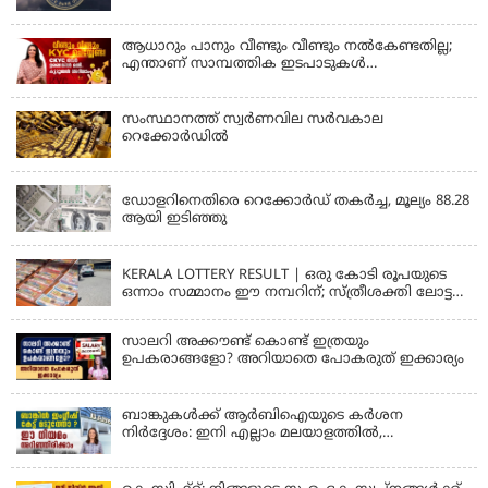
തുടരും
ആധാറും പാനും വീണ്ടും വീണ്ടും നൽകേണ്ടതില്ല;
എന്താണ് സാമ്പത്തിക ഇടപാടുകൾ
എളുപ്പമാക്കുന്ന CKYC?
സംസ്ഥാനത്ത് സ്വര്‍ണവില സര്‍വകാല
റെക്കോര്‍ഡില്‍
KERALA
ഡോളറിനെതിരെ റെക്കോർഡ് തകർച്ച, മൂല്യം 88.28
ആയി ഇടിഞ്ഞു
KERALA
KERALA LOTTERY RESULT | ഒരു കോടി രൂപയുടെ
ഒന്നാം സമ്മാനം ഈ നമ്പറിന്; സ്ത്രീശക്തി ലോട്ടറി
ഫലം പ്രഖ്യാപിച്ചു | STHREE SAKTHI SS 482 LOTTERY
RESULT
സാലറി അക്കൗണ്ട് കൊണ്ട് ഇത്രയും
ഉപകരാങ്ങളോ? അറിയാതെ പോകരുത് ഇക്കാര്യം
ബാങ്കുകൾക്ക് ആർബിഐയുടെ കർശന
നിർദ്ദേശം: ഇനി എല്ലാം മലയാളത്തിൽ,
പരാതികൾക്ക് ഉടൻ പരിഹാരം