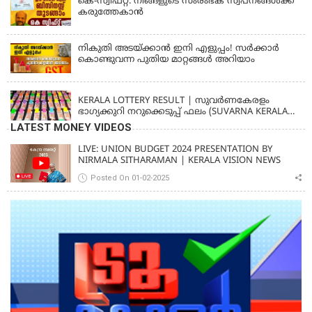
കെ-സ്വിഫ്റ്റ്: നിങ്ങളുടെ സംരംഭക സ്വപ്നങ്ങൾക്ക്
കരുത്തേകാൻ
നികുതി അടയ്ക്കാൻ ഇനി എളുപ്പം! സർക്കാർ
കൊണ്ടുവന്ന പുതിയ മാറ്റങ്ങൾ അറിയാം
KERALA
KERALA LOTTERY RESULT | സുവര്‍ണകേരളം
ഭാഗ്യക്കുറി നറുക്കെടുപ്പ് ഫലം (SUVARNA KERALAM
SK-16)
LATEST MONEY VIDEOS
LIVE: UNION BUDGET 2024 PRESENTATION BY
NIRMALA SITHARAMAN | KERALA VISION NEWS
Posted On 01-02-2025