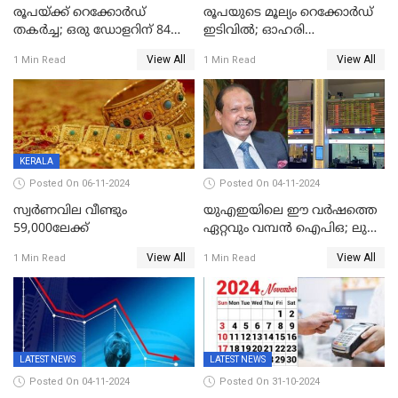
രൂപയ്ക്ക് റെക്കോർഡ്
രൂപയുടെ മൂല്യം റെക്കോർഡ്
തകര്‍ച്ച; ഒരു ഡോളറിന് 84
ഇടിവിൽ; ഓഹരി
രൂപ 4 പൈസയാണ്ഇന്നത്തെ
വിപണിയിലും കനത്ത ഇടിവ്,
View All
View All
1 Min Read
1 Min Read
വിനിമയ മൂല്യം
സെന്‍സെക്‌സ് 80,000ല്‍
താഴെ
KERALA
Posted On 06-11-2024
Posted On 04-11-2024
സ്വര്‍ണവില വീണ്ടും
യുഎഇയിലെ ഈ വർഷത്തെ
59,000ലേക്ക്
ഏറ്റവും വമ്പൻ ഐപിഒ; ലുലു
ഐപിഒയ്ക്ക് നാളെ
View All
View All
1 Min Read
1 Min Read
സമാപനം,വൻ ഡിമാൻഡ്;
വിൽപന 30
ശതമാനത്തിലേക്ക് ഉയർത്തി
LATEST NEWS
LATEST NEWS
Posted On 04-11-2024
Posted On 31-10-2024