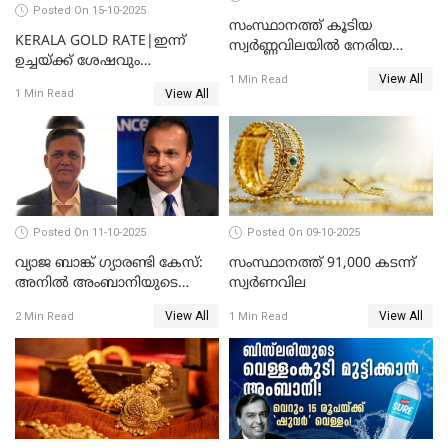
Posted On 15-10-2025
സംസ്ഥാനത്ത് കൂടിയ
KERALA GOLD RATE|ഇന്ന്
സ്വർണ്ണവിലയിൽ നേരിയ
ഉച്ചയ്ക്ക് ശേഷവും
കുറവ്
View All
സ്വർണവിലയിൽ വർദ്ധനവ്;
1 Min Read
View All
1 Min Read
പവന് കൂടിയത് 400 രൂപ
Posted On 11-10-2025
Posted On 09-10-2025
വ്യാജ ബാങ്ക് ഗ്യാരണ്ടി കേസ്:
സംസ്ഥാനത്ത് 91,000 കടന്ന്
അനിൽ അംബാനിയുടെ
സ്വര്‍ണവില
റിലയൻസ് പവർ സിഎഫ്ഒ
View All
View All
2 Min Read
1 Min Read
അറസ്റ്റിൽ; ഇഡി അന്വേഷണം
വ്യാപിപ്പിക്കുന്നു