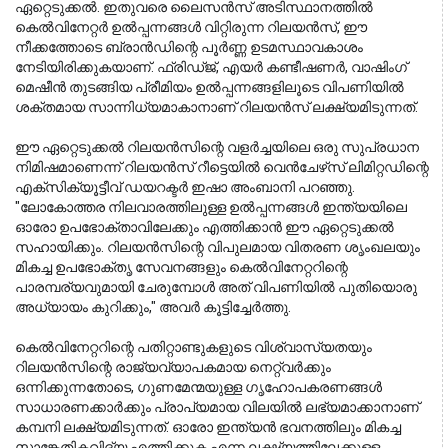
ഏറ്റെടുക്കൽ. ഇതുവരെ ലൈസൻസ് അടിസ്ഥാനത്തിൽ 
കെൽവിനേറ്റർ ഉൽപ്പന്നങ്ങൾ വിറ്റിരുന്ന റിലയൻസ്, ഈ 
നീക്കത്തോടെ ബ്രാൻഡിന്റെ പൂർണ്ണ ഉടമസ്ഥാവകാശം 
നേടിയിരിക്കുകയാണ്. ഫ്രിഡ്ജ്, എയർ കണ്ടീഷണർ, വാഷിംഗ് 
മെഷീൻ തുടങ്ങിയ പ്രീമിയം ഉൽപ്പന്നങ്ങളിലൂടെ വിപണിയിൽ 
ശക്തമായ സാന്നിധ്യമാകാനാണ് റിലയൻസ് ലക്ഷ്യമിടുന്നത്. 
ഈ ഏറ്റെടുക്കൽ റിലയൻസിന്റെ വളർച്ചയിലെ ഒരു സുപ്രധാന 
നിമിഷമാണെന്ന് റിലയൻസ് റീട്ടെയിൽ വെൻചേഴ്‌സ് ലിമിറ്റഡിന്റെ 
എക്സിക്യൂട്ടീവ് ഡയറക്ടർ ഇഷാ അംബാനി പറഞ്ഞു. 
"ലോകോത്തര നിലവാരത്തിലുള്ള ഉൽപ്പന്നങ്ങൾ ഇന്ത്യയിലെ 
ഓരോ ഉപഭോക്താവിലേക്കും എത്തിക്കാൻ ഈ ഏറ്റെടുക്കൽ 
സഹായിക്കും. റിലയൻസിന്റെ വിപുലമായ വിതരണ ശൃംഖലയും 
മികച്ച ഉപഭോക്തൃ സേവനങ്ങളും കെൽവിനേറ്ററിന്റെ 
പാരമ്പര്യവുമായി ചേരുമ്പോൾ അത് വിപണിയിൽ പുതിയൊരു 
അധ്യായം കുറിക്കും," അവർ കൂട്ടിച്ചേർത്തു.
കെൽവിനേറ്ററിന്റെ പതിറ്റാണ്ടുകളുടെ വിശ്വാസ്യതയും 
റിലയൻസിന്റെ രാജ്യവ്യാപകമായ നെറ്റ്‌വർക്കും 
ഒന്നിക്കുന്നതോടെ, ഗുണമേന്മയുള്ള ഗൃഹോപകരണങ്ങൾ 
സാധാരണക്കാർക്കും പ്രാപ്യമായ വിലയിൽ ലഭ്യമാക്കാനാണ് 
കമ്പനി ലക്ഷ്യമിടുന്നത്. ഓരോ ഇന്ത്യൻ ഭവനത്തിലും മികച്ച 
സാങ്കേതികവിദ്യ എത്തിക്കുക എന്ന ലക്ഷ്യത്തിലേക്കുള്ള 