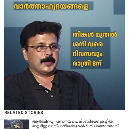
RELATED STORIES
ആർബിഐ പണനയം: പലിശനിരക്കുകളിൽ
മാറ്റമില്ല; വായ്പാനിരക്കുകൾ 5.25 ശതമാനമായി