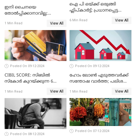
ഐ പി ഒയ്ക്ക് ഒരുങ്ങി
ഇനി ചൈനയെ
ഫ്ലിപ്കാർട്ട്; പ്രധാനപ്പെട്ട
തോൽപ്പിക്കാനാവില്ല;
കാര്യങ്ങൾ ഒറ്റനോട്ടത്തിൽ
യൂറോപ്പിനേയും
View All
6 Min Read
View All
1 Min Read
അമേരിക്കയേയും ഞെട്ടിച്ച്
ചൈനീസ് കാറുകൾ
Posted On 09-12-2024
Posted On 09-12-2024
CIBIL SCORE: സിബിൽ
ഹോം ലോൺ എടുത്തവർക്ക്
സ്കോർ കുറയ്ക്കുന്ന 6
സന്തോഷ വാർത്ത; പലിശ
കാര്യങ്ങൾ
നിരക്ക് കുറയാൻ പോകുന്നു
View All
View All
1 Min Read
1 Min Read
Posted On 07-12-2024
Posted On 08-12-2024