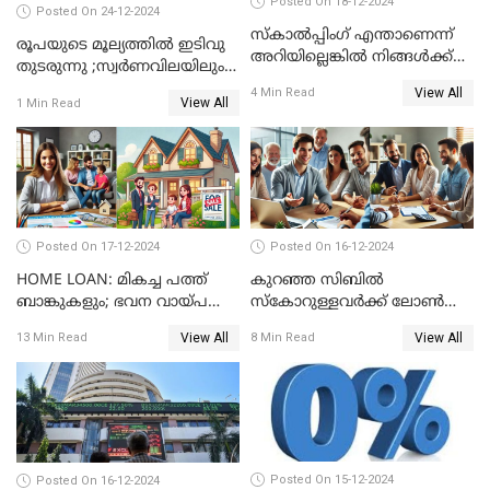
Posted On 18-12-2024
Posted On 24-12-2024
സ്കാൽപ്പിംഗ് എന്താണെന്ന്
രൂപയുടെ മൂല്യത്തില്‍ ഇടിവു
അറിയില്ലെങ്കിൽ നിങ്ങൾക്ക്
തുടരുന്നു ;സ്വര്‍ണവിലയിലും
ട്രേഡിംഗ് അറിയില്ല
കുറവ്
View All
4 Min Read
View All
1 Min Read
Posted On 17-12-2024
Posted On 16-12-2024
HOME LOAN: മികച്ച പത്ത്
കുറഞ്ഞ സിബിൽ
ബാങ്കുകളും; ഭവന വായ്പ
സ്കോറുള്ളവർക്ക് ലോൺ
പലിശ നിരക്കും
കിട്ടാൻ ചില എളുപ്പ വഴികൾ
View All
View All
13 Min Read
8 Min Read
Posted On 15-12-2024
Posted On 16-12-2024