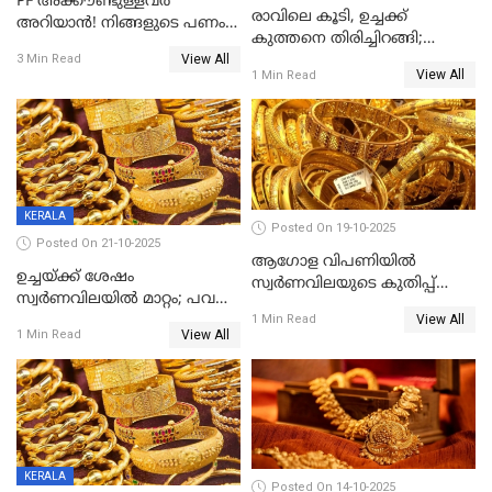
PF അക്കൗണ്ടുള്ളവർ
രാവിലെ കൂടി, ഉച്ചക്ക്
അറിയാൻ! നിങ്ങളുടെ പണം
കുത്തനെ തിരിച്ചിറങ്ങി;
ഇനി എളുപ്പത്തിൽ കയ്യിൽ
View All
സ്വർണവില പവന് 800 രൂപ
3 Min Read
കിട്ടും!
View All
1 Min Read
കുറഞ്ഞു
KERALA
Posted On 19-10-2025
Posted On 21-10-2025
ആഗോള വിപണിയിൽ
ഉച്ചയ്ക്ക് ശേഷം
സ്വർണവിലയുടെ കുതിപ്പ്
സ്വർണവിലയിൽ മാറ്റം; പവന്
തുടരുന്നു
View All
1600 രൂപ കുറഞ്ഞു
1 Min Read
View All
1 Min Read
KERALA
Posted On 14-10-2025