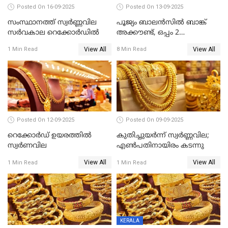
Posted On 16-09-2025
Posted On 13-09-2025
സംസ്ഥാനത്ത് സ്വര്‍ണ്ണവില
പൂജ്യം ബാലൻസിൽ ബാങ്ക്
സർവകാല റെക്കോർഡിൽ
അക്കൗണ്ട്, ഒപ്പം 2
ലക്ഷത്തിന്റെ ഇൻഷുറൻസും!
View All
View All
1 Min Read
8 Min Read
ജൻ ധൻ നേട്ടങ്ങൾ അറിയാം
Posted On 12-09-2025
Posted On 09-09-2025
റെക്കോര്‍ഡ് ഉയരത്തിൽ
കുതിച്ചുയർന്ന് സ്വർണ്ണവില;
സ്വര്‍ണവില
എണ്‍പതിനായിരം കടന്നു
View All
View All
1 Min Read
1 Min Read
KERALA