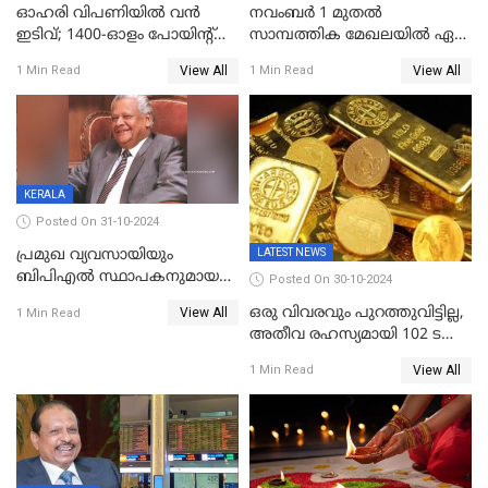
ഓഹരി വിപണിയിൽ വൻ
നവംബർ 1 മുതൽ
ഇടിവ്; 1400-ഓളം പോയിൻ്റ്
സാമ്പത്തിക മേഖലയിൽ ഏഴ്
ഇടിഞ്ഞ്
പ്രധാന മാറ്റങ്ങൾ; ട്രെയിൻ
View All
View All
1 Min Read
1 Min Read
സെൻസെക്സ്;രൂപയുടെ
ടിക്കറ്റ് ബുക്കിംഗ് മുതൽ
മൂല്യം വീണ്ടും റെക്കോര്‍ഡ്
എൽപിജി വരെ...
താഴ്ചയില്‍
KERALA
Posted On 31-10-2024
LATEST NEWS
പ്രമുഖ വ്യവസായിയും
ബിപിഎല്‍ സ്ഥാപകനുമായ
Posted On 30-10-2024
ടിപിജി നമ്പ്യാര്‍ അന്തരിച്ചു
ഒരു വിവരവും പുറത്തുവിട്ടില്ല,
View All
1 Min Read
അതീവ രഹസ്യമായി 102 ടൺ
സ്വർണ്ണം റിസർവ് ബാങ്ക്
View All
1 Min Read
ഇന്ത്യയിലേക്കെത്തിച്ചു