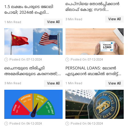
പെപ്സിയെ തോൽപ്പിക്കാൻ
1.5 ലക്ഷം പേരുടെ ജോലി
മിലാഫ് കോള; സൗദി
പോയി; 2024ൽ ഐടി
അറേബ്യയുടെ ഈന്തപ്പഴ
മേഖലയിൽ സംഭവിച്ചത്
View All
3 Min Read
കോളയേക്കുറിച്ച് അറിയാം
View All
1 Min Read
Posted On 07-12-2024
Posted On 07-12-2024
ചൈനയുടെ തിരിച്ചടി
PERSONAL LOANS: ലോൺ
അമേരിക്കയുടെ കരണത്ത്;
എടുക്കാൻ ബാങ്കിൽ നേരിട്ട്
നഷ്ടം 3 ബില്ല്യൺ ഡോളർ
പോകണോ? ഓൺലൈൻ വഴി
View All
View All
3 Min Read
1 Min Read
ചെയ്തുകൂടേ?
Posted On 06-12-2024
Posted On 06-12-2024