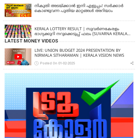
നികുതി അടയ്ക്കാൻ ഇനി എളുപ്പം! സർക്കാർ
കൊണ്ടുവന്ന പുതിയ മാറ്റങ്ങൾ അറിയാം
KERALA
KERALA LOTTERY RESULT | സുവര്‍ണകേരളം
ഭാഗ്യക്കുറി നറുക്കെടുപ്പ് ഫലം (SUVARNA KERALAM
SK-16)
LATEST MONEY VIDEOS
LIVE: UNION BUDGET 2024 PRESENTATION BY
NIRMALA SITHARAMAN | KERALA VISION NEWS
Posted On 01-02-2025