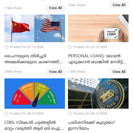
അറേബ്യയുടെ ഈന്തപ്പഴ
മേഖലയിൽ സംഭവിച്ചത്
View All
3 Min Read
കോളയേക്കുറിച്ച് അറിയാം
View All
1 Min Read
Posted On 07-12-2024
Posted On 07-12-2024
ചൈനയുടെ തിരിച്ചടി
PERSONAL LOANS: ലോൺ
അമേരിക്കയുടെ കരണത്ത്;
എടുക്കാൻ ബാങ്കിൽ നേരിട്ട്
നഷ്ടം 3 ബില്ല്യൺ ഡോളർ
പോകണോ? ഓൺലൈൻ വഴി
View All
View All
3 Min Read
1 Min Read
ചെയ്തുകൂടേ?
Posted On 06-12-2024
Posted On 06-12-2024
CIBIL സ്കോർ ചട്ടങ്ങളിൽ
പലിശനിരക്ക് കൂടുമോ?
മാറ്റം വരുത്തി ആർ ബി ഐ;
ഇന്നറിയാം