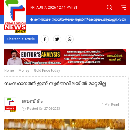
FRI AUG 7, 2026 12:11 PM IST
കനത്തമഴ സാധ്യതയെ തുടർന്ന് കോട്ടയം,ആലപ്പുഴ,വയനാട്
Share this Article
Home
Money
Gold Price today
സംസ്ഥാനത്ത് ഇന്ന് സ്വർണവിലയിൽ മാറ്റമില്ല
വെബ് ടീം
1 Min Read
Posted On 27-06-2023