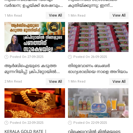
വർദ്ധന; ഉച്ചയ്ക്ക് ശേഷവും
കുതിയ്ക്കുന്നു; ഇന്ന്
കൂടി; മൂന്ന് ദിവസത്തിൽ
രണ്ടുതവണയായി കൂടിയത്
View All
View All
1 Min Read
1 Min Read
കൂടിയത് പവന് 2,760 രൂപ
1040 രൂപ
Posted On 27-09-2025
Posted On 26-09-2025
ആർബിഐയുടെ കടുത്ത
തിരുവോണം ബംബര്‍
മുന്നറിയിപ്പ്: ക്രിപ്റ്റോയിൽ
ഭാഗ്യശാലിയെ നാളെ അറിയാം
നിങ്ങളുടെ പണത്തിന്
View All
View All
2 Min Read
1 Min Read
സുരക്ഷയില്ല!
Posted On 22-09-2025
Posted On 22-09-2025
KERALA GOLD RATE |
വിലക്കുറവിൽ മിൽമയുടെ