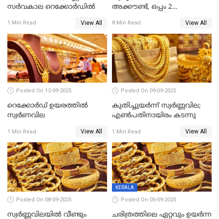
സർവകാല റെക്കോർഡിൽ
അക്കൗണ്ട്, ഒപ്പം 2
ലക്ഷത്തിന്റെ ഇൻഷുറൻസും!
View All
View All
1 Min Read
8 Min Read
ജൻ ധൻ നേട്ടങ്ങൾ അറിയാം
Posted On 12-09-2025
Posted On 09-09-2025
റെക്കോര്‍ഡ് ഉയരത്തിൽ
കുതിച്ചുയർന്ന് സ്വർണ്ണവില;
സ്വര്‍ണവില
എണ്‍പതിനായിരം കടന്നു
View All
View All
1 Min Read
1 Min Read
KERALA
Posted On 08-09-2025
Posted On 05-09-2025
സ്വർണ്ണവിലയിൽ വീണ്ടും
ചരിത്രത്തിലെ ഏറ്റവും ഉയർന്ന