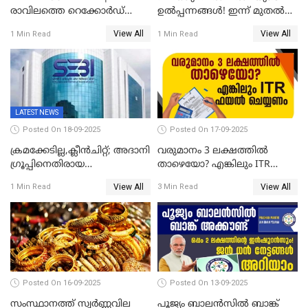
രാവിലത്തെ റെക്കോർഡ്
ഉൽപ്പന്നങ്ങൾ! ഇന്ന് മുതൽ
ഉച്ചയ്ക്ക് തിരുത്തി; ഇന്ന് രണ്ട്
ജിഎസ്ടി ആനുകൂല്യം
View All
View All
1 Min Read
1 Min Read
തവണ കൂടി; പവൻ വില
ഉപഭോക്താക്കൾക്ക്
83,000 ലേക്ക്
LATEST NEWS
Posted On 18-09-2025
Posted On 17-09-2025
ക്രമക്കേടില്ല,ക്ലീൻചിറ്റ്; അദാനി
വരുമാനം 3 ലക്ഷത്തിൽ
​ഗ്രൂപ്പിനെതിരായ
താഴെയോ? എങ്കിലും ITR
ഹിൻഡൻബർഗ് റിപ്പോർട്ട്
ഫയൽ ചെയ്യണം
View All
View All
1 Min Read
3 Min Read
തള്ളി സെബി
Posted On 16-09-2025
Posted On 13-09-2025
സംസ്ഥാനത്ത് സ്വര്‍ണ്ണവില
പൂജ്യം ബാലൻസിൽ ബാങ്ക്