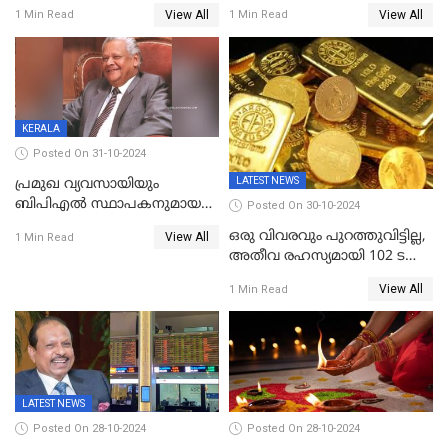
ഇടിഞ്ഞ്
പ്രധാന മാറ്റങ്ങൾ; ട്രെയിൻ
View All
View All
1 Min Read
1 Min Read
സെൻസെക്സ്;രൂപയുടെ
ടിക്കറ്റ് ബുക്കിംഗ് മുതൽ
മൂല്യം വീണ്ടും റെക്കോര്‍ഡ്
എൽപിജി വരെ...
താഴ്ചയില്‍
KERALA
Posted On 31-10-2024
LATEST NEWS
പ്രമുഖ വ്യവസായിയും
ബിപിഎല്‍ സ്ഥാപകനുമായ
Posted On 30-10-2024
ടിപിജി നമ്പ്യാര്‍ അന്തരിച്ചു
ഒരു വിവരവും പുറത്തുവിട്ടില്ല,
View All
1 Min Read
അതീവ രഹസ്യമായി 102 ടൺ
സ്വർണ്ണം റിസർവ് ബാങ്ക്
View All
1 Min Read
ഇന്ത്യയിലേക്കെത്തിച്ചു
LATEST NEWS
Posted On 28-10-2024
Posted On 28-10-2024