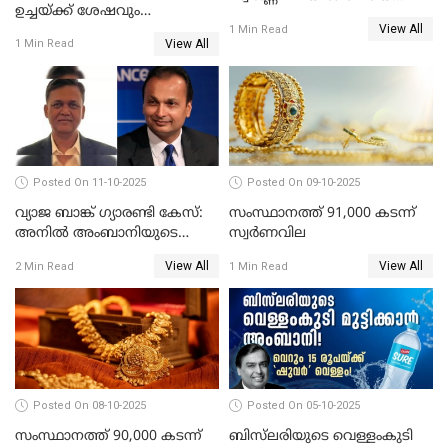
ഉച്ചയ്ക്ക് ശേഷവും
കുറവ്
View All
സ്വർണവിലയിൽ വർദ്ധനവ്;
1 Min Read
View All
1 Min Read
പവന് കൂടിയത് 400 രൂപ
Posted On 11-10-2025
Posted On 09-10-2025
വ്യാജ ബാങ്ക് ഗ്യാരണ്ടി കേസ്:
സംസ്ഥാനത്ത് 91,000 കടന്ന്
അനിൽ അംബാനിയുടെ
സ്വര്‍ണവില
റിലയൻസ് പവർ സിഎഫ്ഒ
View All
View All
2 Min Read
1 Min Read
അറസ്റ്റിൽ; ഇഡി അന്വേഷണം
വ്യാപിപ്പിക്കുന്നു
Posted On 08-10-2025
Posted On 05-10-2025
സംസ്ഥാനത്ത് 90,000 കടന്ന്
ബിസ്‌ലരിയുടെ വെള്ളംകുടി