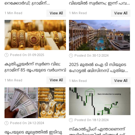
റെക്കോർഡ്; ഗ്രാമിന്
വിലയിൽ സ്വർണം; ഇന്ന് പവന്
പതിനായിരത്തിനരികെ,15
കൂടിയത് 560 രൂപ
View All
View All
1 Min Read
1 Min Read
രൂപ മാത്രം കുറവ്
Posted On 01-09-2025
Posted On 30-12-2024
കുതിച്ചുയർന്ന് സ്വർണ വില;
2025 മുതൽ ഐ ടി സിയുടെ
ഗ്രാമിന് 85 രൂപയുടെ വർധനവ്
ഹോട്ടൽ ബിസിനസ് പുതിയ
കമ്പനിക്ക് കീഴിൽ; ഓഹരി
View All
1 Min Read
View All
1 Min Read
ഉടമകൾ അറിയേണ്ട
കാര്യങ്ങൾ
Posted On 18-12-2024
Posted On 24-12-2024
സ്കാൽപ്പിംഗ് എന്താണെന്ന്
രൂപയുടെ മൂല്യത്തില്‍ ഇടിവു