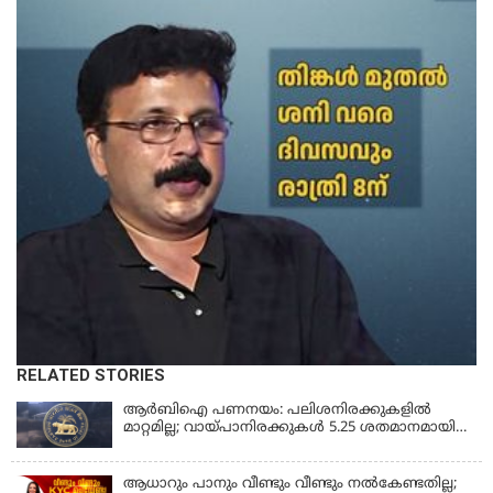
RELATED STORIES
ആർബിഐ പണനയം: പലിശനിരക്കുകളിൽ
മാറ്റമില്ല; വായ്പാനിരക്കുകൾ 5.25 ശതമാനമായി
തുടരും
ആധാറും പാനും വീണ്ടും വീണ്ടും നൽകേണ്ടതില്ല;