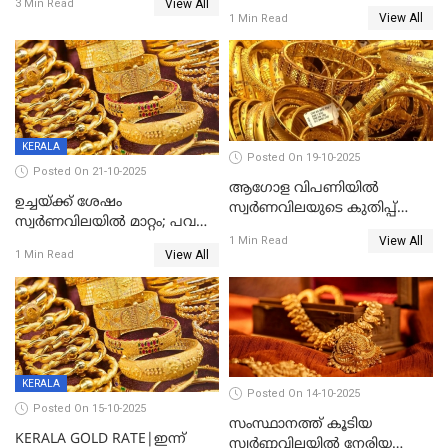
View All
സ്വർണവില പവന് 800 രൂപ
3 Min Read
കിട്ടും!
View All
1 Min Read
കുറഞ്ഞു
KERALA
Posted On 19-10-2025
Posted On 21-10-2025
ആഗോള വിപണിയിൽ
ഉച്ചയ്ക്ക് ശേഷം
സ്വർണവിലയുടെ കുതിപ്പ്
സ്വർണവിലയിൽ മാറ്റം; പവന്
തുടരുന്നു
View All
1600 രൂപ കുറഞ്ഞു
1 Min Read
View All
1 Min Read
KERALA
Posted On 14-10-2025
Posted On 15-10-2025
സംസ്ഥാനത്ത് കൂടിയ
KERALA GOLD RATE|ഇന്ന്
സ്വർണ്ണവിലയിൽ നേരിയ