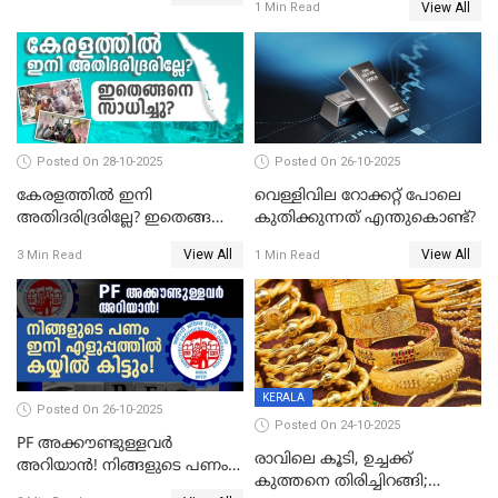
യോജനയെക്കുറിച്ച്
View All
1 Min Read
1800 രൂപ
അറിയേണ്ടതെല്ലാം
Posted On 28-10-2025
Posted On 26-10-2025
കേരളത്തിൽ ഇനി
വെള്ളിവില റോക്കറ്റ് പോലെ
അതിദരിദ്രരില്ലേ? ഇതെങ്ങനെ
കുതിക്കുന്നത് എന്തുകൊണ്ട്?
സാധിച്ചു? | INDIA'S FIRST
View All
View All
3 Min Read
1 Min Read
STATE FREE FROM EXTREME
POVERTY
KERALA
Posted On 26-10-2025
Posted On 24-10-2025
PF അക്കൗണ്ടുള്ളവർ
രാവിലെ കൂടി, ഉച്ചക്ക്
അറിയാൻ! നിങ്ങളുടെ പണം
കുത്തനെ തിരിച്ചിറങ്ങി;
ഇനി എളുപ്പത്തിൽ കയ്യിൽ