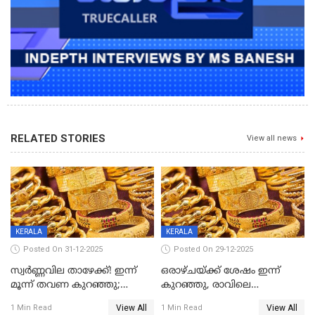
RELATED STORIES
View all news
KERALA
KERALA
Posted On 31-12-2025
Posted On 29-12-2025
സ്വർണ്ണവില താഴേക്ക്! ഇന്ന്
ഒരാഴ്ചയ്ക്ക് ശേഷം ഇന്ന്
മൂന്ന് തവണ കുറഞ്ഞു;
കുറഞ്ഞു, രാവിലെ
ആശ്വാസമായി ഇടിവ്
റെക്കോർഡ് വില, വൈകിട്ട്
View All
View All
1 Min Read
1 Min Read
ഇടിവ്