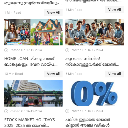
അറിയില്ലെങ്കിൽ നിങ്ങൾക്ക്
തുടരുന്നു ;സ്വര്‍ണവിലയിലും
ട്രേഡിംഗ് അറിയില്ല
കുറവ്
View All
4 Min Read
View All
1 Min Read
Posted On 17-12-2024
Posted On 16-12-2024
HOME LOAN: മികച്ച പത്ത്
കുറഞ്ഞ സിബിൽ
ബാങ്കുകളും; ഭവന വായ്പ
സ്കോറുള്ളവർക്ക് ലോൺ
പലിശ നിരക്കും
കിട്ടാൻ ചില എളുപ്പ വഴികൾ
View All
View All
13 Min Read
8 Min Read
Posted On 15-12-2024
Posted On 16-12-2024
പലിശ ഇല്ലാതെ ലോൺ
STOCK MARKET HOLIDAYS
കിട്ടാൻ അഞ്ച് വഴികൾ
2025: 2025 ൽ ഓഹരി