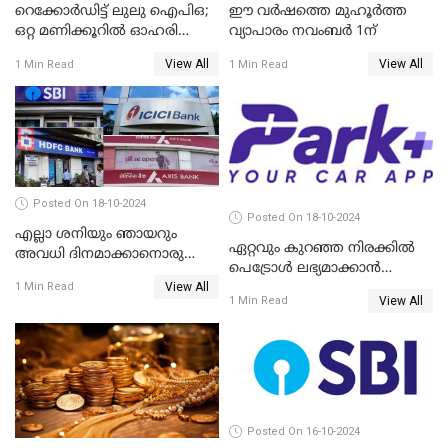
റെക്കോർഡിട്ട് ലുലു ഐപിഒ;
ഈ വർഷത്തെ മുഹൂർത്ത
ഒറ്റ മണിക്കൂറിൽ ഓഹരി
വ്യാപാരം നവംബർ 1ന്
വിറ്റുതീർന്നു, ഇന്ത്യയിൽ
View All
View All
1 Min Read
1 Min Read
നിന്നും വാങ്ങാം, ഓഹരിക്ക്
വില 2.04 ദിർഹം വരെ
Posted On 18-10-2024
Posted On 18-10-2024
എല്ലാ ശനിയും ഞായറും
ഏറ്റവും കുറഞ്ഞ നിരക്കില്‍
അവധി ദിനമാക്കാനൊരുങ്ങി
പെട്രോള്‍ ലഭ്യമാക്കാന്‍
ബാങ്കുകൾ
View All
ക്യാംപയിനുമായി പാര്‍ക്ക് പ്ലസ്
1 Min Read
View All
1 Min Read
Posted On 16-10-2024