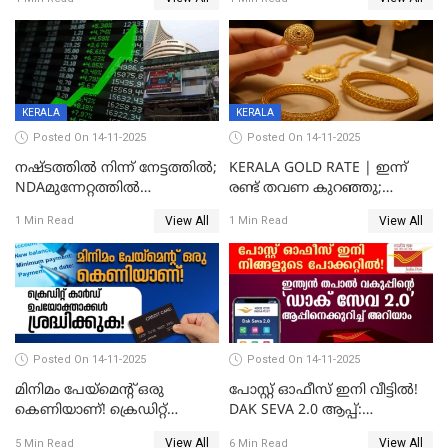
ശതമാനമായി; പ്രചോദനം
നൽകുന്നുവെന്ന് മോദി
KERALA
KERALA
Posted On 14-11-2025
Posted On 14-11-2025
നഷ്ടത്തിൽ നിന്ന് നേട്ടത്തിൽ;
KERALA GOLD RATE | ഇന്ന്
NDAമുന്നേറ്റത്തിൽ
രണ്ട് തവണ കുറഞ്ഞു;
ഓഹരിവിപണിയിലും കുതിപ്പ്
സ്വർണവിലയിൽ ഇടിവ്
View All
View All
1 Min Read
1 Min Read
Posted On 14-11-2025
Posted On 14-11-2025
മിനിമം പേയ്മെന്റ് ഒരു
പോസ്റ്റ് ഓഫീസ് ഇനി വീട്ടിൽ!
കെണിയാണ്! ക്രെഡിറ്റ്
DAK SEVA 2.0 ആപ്പ്:
കാർഡ് ഉപയോക്താക്കൾ
ഉപയോഗങ്ങൾ
View All
View All
5 Min Read
6 Min Read