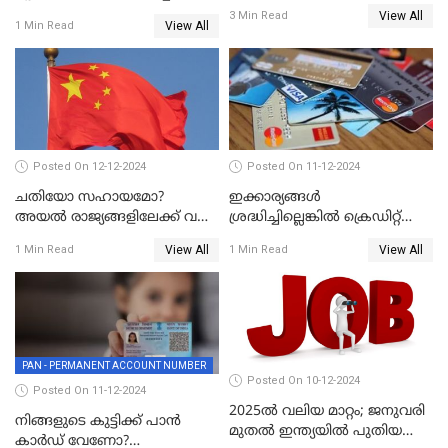
നിയമവിരുദ്ധമാണോ? ആർ
View All
3 Min Read
ബി ഐ പറയുന്നത് എന്താണ്?
View All
1 Min Read
Posted On 12-12-2024
Posted On 11-12-2024
ചതിയോ സഹായമോ?
ഇക്കാര്യങ്ങൾ
അയൽ രാജ്യങ്ങളിലേക്ക് വൻ
ശ്രദ്ധിച്ചില്ലെങ്കിൽ ക്രെഡിറ്റ്
തോതിൽ പണം ഒഴുക്കി
കാർഡ് വലിയ അപകടകാരി
View All
View All
1 Min Read
1 Min Read
ചൈന
PAN - PERMANENT ACCOUNT NUMBER
Posted On 10-12-2024
Posted On 11-12-2024
2025ൽ വലിയ മാറ്റം; ജനുവരി
നിങ്ങളുടെ കുട്ടിക്ക് പാൻ
മുതൽ ഇന്ത്യയിൽ പുതിയ
കാർഡ് വേണോ?