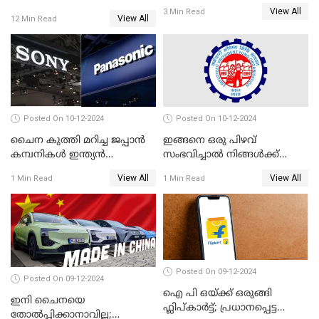
തൊഴിൽ അവസരങ്ങൾ
അപേക്ഷിക്കുന്നത്
View All
3 Min Read
View All
12 Min Read
എങ്ങനെയാണെന്ന് നോക്കാം
Posted On 10-12-2024
Posted On 10-12-2024
ചൈന കുത്തി മറിച്ച ജപ്പാൻ
ഇങ്ങനെ ഒരു പിഴവ്
കമ്പനികൾ ഇന്ത്യൻ
സംഭവിച്ചാൽ നിങ്ങൾക്ക്
ഇലക്ട്രോണിക്സ് വിപണിയിൽ
പിഎഫ് പെൻഷൻ ലഭിക്കില്ല
View All
View All
1 Min Read
1 Min Read
വീണ്ടും മുന്നിൽ
Posted On 09-12-2024
Posted On 09-12-2024
ഐ പി ഒയ്ക്ക് ഒരുങ്ങി
ഇനി ചൈനയെ
ഫ്ലിപ്കാർട്ട്; പ്രധാനപ്പെട്ട
തോൽപ്പിക്കാനാവില്ല;