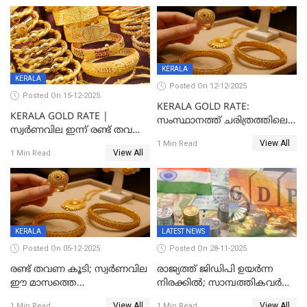
KERALA
KERALA
Posted On 12-12-2025
Posted On 15-12-2025
KERALA GOLD RATE:
KERALA GOLD RATE |
സംസ്ഥാനത്ത് ചരിത്രത്തിലെ
സ്വർണവില ഇന്ന് രണ്ട് തവണ
ഏറ്റവും വലിയ വിലയിൽ
View All
കൂടി, ഒരു ലക്ഷത്തിനരികിൽ;
1 Min Read
സ്വർണം; സർവ്വകാല
View All
1 Min Read
സർവകാല റെക്കോഡ്
റെക്കോർഡിൽ
KERALA
LATEST NEWS
Posted On 05-12-2025
Posted On 28-11-2025
രണ്ട് തവണ കൂടി; സ്വർണവില
രാജ്യത്ത് ജിഡിപി ഉയര്‍ന്ന
ഈ മാസത്തെ
നിരക്കില്‍; സാമ്പത്തികവർഷം
ഉയർന്നനിരക്കിൽ
രണ്ടാം പാദത്തില്‍ ജിഡിപി 8.2
View All
View All
1 Min Read
1 Min Read