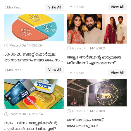
വിപണിയിലെ അവധി
View All
1 Min Read
View All
3 Min Read
ദിനങ്ങൾ
Posted On 14-12-2024
Posted On 14-12-2024
50-30-20 ബജറ്റ് ഫോർമുല:
അല്ലു അർജുൻ്റെ ഭാര്യയുടെ
മാസാവസാനം നയാ പൈസ
ബിസിനസ് എന്താണെന്ന്
ഇല്ലെന്ന് പറയേണ്ടി വരില്ല
അറിയാമോ?
View All
7 Min Read
View All
1 Min Read
Posted On 14-12-2024
Posted On 14-12-2024
ഒന്നിലധികം ബാങ്ക്
റുപേ, വിസ, മാസ്റ്റർകാർഡ്;
അക്കൗണ്ടുകൾ
ഏത് കാർഡാണ് മികച്ചത്?