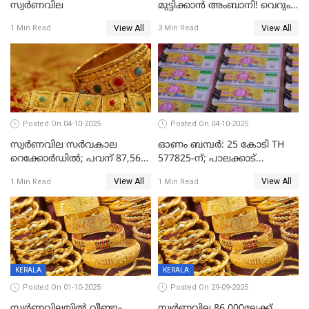
സ്വര്‍ണവില
മുട്ടിക്കാൻ അംബാനി! വെറും
15 രൂപയ്ക്ക് 'ഷുവർ' വെള്ളം!
View All
View All
1 Min Read
3 Min Read
Posted On 04-10-2025
Posted On 04-10-2025
സ്വര്‍ണവില സര്‍വകാല
ഓണം ബമ്പർ: 25 കോടി TH
റെക്കോര്‍ഡില്‍; പവന് 87,560
577825-ന്; പാലക്കാട്
രൂപയിലെത്തി
റെക്കോർഡ് വിൽപ്പനയുമായി
View All
View All
1 Min Read
1 Min Read
മുന്നിൽ
KERALA
KERALA
Posted On 01-10-2025
Posted On 29-09-2025
സ്വർണവിലയിൽ വീണ്ടും
സ്വര്‍ണവില 86,000ലേക്ക്