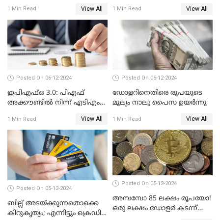
ക്രെഡിറ്റ് കാർഡുള്ളവരും
View All
View All
1 Min Read
1 Min Read
ലോൺ എടുത്തവരും
അറിഞ്ഞിരിക്കേണ്ട
കാര്യങ്ങൾ
Posted On 06-12-2024
Posted On 05-12-2024
ഇപിഎഫ്ഒ 3.0: പിഎഫ്
ഡോളറിനെതിരെ രൂപയുടെ
അക്കൗണ്ടിൽ നിന്ന് എടിഎം
മൂല്യം നാലു പൈസ ഉയര്‍ന്നു
പോലെ പണം പിൻവലിക്കാം
View All
View All
1 Min Read
1 Min Read
Posted On 05-12-2024
Posted On 05-12-2024
അമ്പമ്പോ 85 ലക്ഷം രൂപയോ!
ബില്ല് അടയ്ക്കുന്നതൊക്കെ
ഒരു ലക്ഷം ഡോളർ കടന്ന്
കിറുകൃത്യം; എന്നിട്ടും ക്രെഡിറ്റ്
ബിറ്റ്‌കോയിൻ മൂല്യം