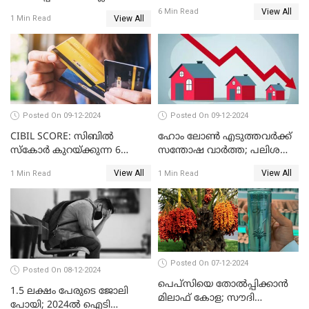
കാര്യങ്ങൾ ഒറ്റനോട്ടത്തിൽ
യൂറോപ്പിനേയും
View All
6 Min Read
View All
1 Min Read
അമേരിക്കയേയും ഞെട്ടിച്ച്
ചൈനീസ് കാറുകൾ
Posted On 09-12-2024
Posted On 09-12-2024
CIBIL SCORE: സിബിൽ
ഹോം ലോൺ എടുത്തവർക്ക്
സ്കോർ കുറയ്ക്കുന്ന 6
സന്തോഷ വാർത്ത; പലിശ
കാര്യങ്ങൾ
നിരക്ക് കുറയാൻ പോകുന്നു
View All
View All
1 Min Read
1 Min Read
Posted On 07-12-2024
Posted On 08-12-2024
പെപ്സിയെ തോൽപ്പിക്കാൻ
1.5 ലക്ഷം പേരുടെ ജോലി
മിലാഫ് കോള; സൗദി
പോയി; 2024ൽ ഐടി