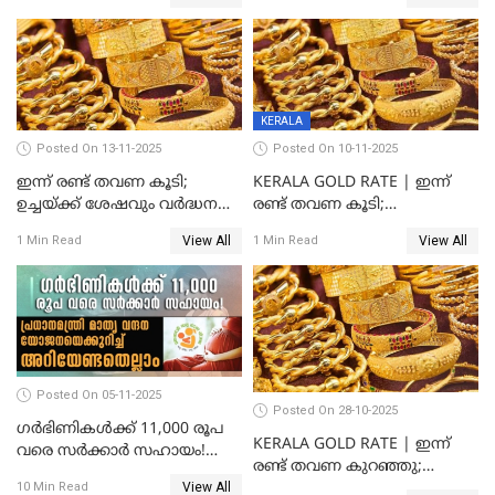
ശ്രദ്ധിക്കുക!
എന്തൊക്കെയാണെന്ന്
നോക്കാം
KERALA
Posted On 13-11-2025
Posted On 10-11-2025
ഇന്ന് രണ്ട് തവണ കൂടി;
KERALA GOLD RATE | ഇന്ന്
ഉച്ചയ്ക്ക് ശേഷവും വർദ്ധനവ്;
രണ്ട് തവണ കൂടി;
സംസ്ഥാനത്ത്
സ്വർണവിലയിൽ കുതിപ്പ്
View All
View All
1 Min Read
1 Min Read
സ്വർണവിലയിൽ കുതിപ്പ്
Posted On 05-11-2025
Posted On 28-10-2025
ഗർഭിണികൾക്ക് 11,000 രൂപ
KERALA GOLD RATE | ഇന്ന്
വരെ സർക്കാർ സഹായം!
രണ്ട് തവണ കുറഞ്ഞു;
പ്രധാനമന്ത്രി മാതൃ വന്ദന
View All
സ്വർണവില പവന് കുറഞ്ഞത്
10 Min Read