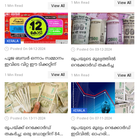
സ്കോർ ( CIBIL SCORE)
View All
1 Min Read
View All
1 Min Read
കൂടുന്നില്ലേ? കാരണം ഇതാണ്
KERALA
Posted On 04-12-2024
Posted On 03-12-2024
പൂജ ബമ്പർ ഒന്നാം സമ്മാനം
രൂപയുടെ മൂല്യത്തില്‍
ഇവിടെ വിറ്റ ഈ ടിക്കറ്റിന്
റെക്കോര്‍ഡ് തകര്‍ച്ച
View All
1 Min Read
View All
1 Min Read
KERALA
Posted On 13-11-2024
Posted On 07-11-2024
രൂപയ്ക്ക് റെക്കോർഡ്
രൂപയുടെ മൂല്യം റെക്കോർഡ്
തകര്‍ച്ച; ഒരു ഡോളറിന് 84
ഇടിവിൽ; ഓഹരി