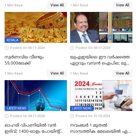
രൂപ 4 പൈസയാണ്ഇന്നത്തെ
വിപണിയിലും കനത്ത ഇടിവ്,
View All
View All
1 Min Read
1 Min Read
വിനിമയ മൂല്യം
സെന്‍സെക്‌സ് 80,000ല്‍
താഴെ
KERALA
Posted On 06-11-2024
Posted On 04-11-2024
സ്വര്‍ണവില വീണ്ടും
യുഎഇയിലെ ഈ വർഷത്തെ
59,000ലേക്ക്
ഏറ്റവും വമ്പൻ ഐപിഒ; ലുലു
ഐപിഒയ്ക്ക് നാളെ
View All
View All
1 Min Read
1 Min Read
സമാപനം,വൻ ഡിമാൻഡ്;
വിൽപന 30
ശതമാനത്തിലേക്ക് ഉയർത്തി
LATEST NEWS
LATEST NEWS
Posted On 04-11-2024
Posted On 31-10-2024
ഓഹരി വിപണിയിൽ വൻ
നവംബർ 1 മുതൽ
ഇടിവ്; 1400-ഓളം പോയിൻ്റ്
സാമ്പത്തിക മേഖലയിൽ ഏഴ്