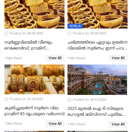
KERALA
Posted On 08-09-2025
Posted On 05-09-2025
സ്വർണ്ണവിലയിൽ വീണ്ടും
ചരിത്രത്തിലെ ഏറ്റവും ഉയർന്ന
റെക്കോർഡ്; ഗ്രാമിന്
വിലയിൽ സ്വർണം; ഇന്ന് പവന്
പതിനായിരത്തിനരികെ,15
കൂടിയത് 560 രൂപ
View All
View All
1 Min Read
1 Min Read
രൂപ മാത്രം കുറവ്
Posted On 01-09-2025
Posted On 30-12-2024
കുതിച്ചുയർന്ന് സ്വർണ വില;
2025 മുതൽ ഐ ടി സിയുടെ
ഗ്രാമിന് 85 രൂപയുടെ വർധനവ്
ഹോട്ടൽ ബിസിനസ് പുതിയ
കമ്പനിക്ക് കീഴിൽ; ഓഹരി
View All
1 Min Read
View All
1 Min Read
ഉടമകൾ അറിയേണ്ട