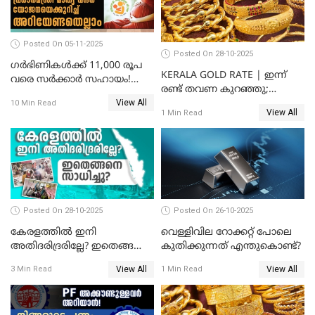
Posted On 05-11-2025
Posted On 28-10-2025
ഗർഭിണികൾക്ക് 11,000 രൂപ
KERALA GOLD RATE | ഇന്ന്
വരെ സർക്കാർ സഹായം!
രണ്ട് തവണ കുറഞ്ഞു;
പ്രധാനമന്ത്രി മാതൃ വന്ദന
View All
സ്വർണവില പവന് കുറഞ്ഞത്
10 Min Read
യോജനയെക്കുറിച്ച്
View All
1 Min Read
1800 രൂപ
അറിയേണ്ടതെല്ലാം
Posted On 28-10-2025
Posted On 26-10-2025
കേരളത്തിൽ ഇനി
വെള്ളിവില റോക്കറ്റ് പോലെ
അതിദരിദ്രരില്ലേ? ഇതെങ്ങനെ
കുതിക്കുന്നത് എന്തുകൊണ്ട്?
സാധിച്ചു? | INDIA'S FIRST
View All
View All
3 Min Read
1 Min Read
STATE FREE FROM EXTREME
POVERTY