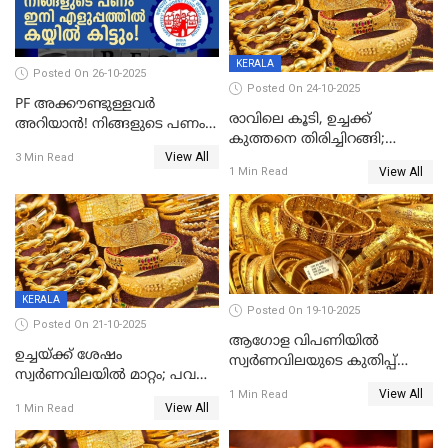
KERALA
Posted On 26-10-2025
Posted On 24-10-2025
PF അക്കൗണ്ടുള്ളവർ
രാവിലെ കൂടി, ഉച്ചക്ക്
അറിയാൻ! നിങ്ങളുടെ പണം
കുത്തനെ തിരിച്ചിറങ്ങി;
ഇനി എളുപ്പത്തിൽ കയ്യിൽ
View All
സ്വർണവില പവന് 800 രൂപ
3 Min Read
കിട്ടും!
View All
1 Min Read
കുറഞ്ഞു
KERALA
Posted On 19-10-2025
Posted On 21-10-2025
ആഗോള വിപണിയിൽ
ഉച്ചയ്ക്ക് ശേഷം
സ്വർണവിലയുടെ കുതിപ്പ്
സ്വർണവിലയിൽ മാറ്റം; പവന്
തുടരുന്നു
View All
1600 രൂപ കുറഞ്ഞു
1 Min Read
View All
1 Min Read