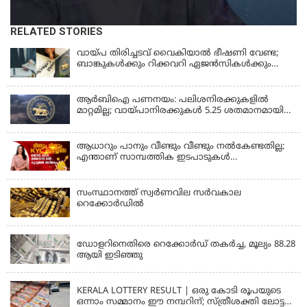
RELATED STORIES
വായ്പ തിരിച്ചടവ് വൈകിയാൽ ഭീഷണി വേണ്ട;
ബാങ്കുകൾക്കും റിക്കവറി ഏജൻസികൾക്കും
കർശന നിയന്ത്രണങ്ങളുമായി ആർ ബി ഐ;
ഇഎംഐ മുടങ്ങിയാല്‍ സ്മാര്‍ട്ട് ഫോണ്‍ ലോക്ക്
ആകുമോ? ആര്‍ബിഐയുടെ പുതിയ
ആർബിഐ പണനയം: പലിശനിരക്കുകളിൽ
നിര്‍ദേശങ്ങള്‍
മാറ്റമില്ല; വായ്പാനിരക്കുകൾ 5.25 ശതമാനമായി
തുടരും
ആധാറും പാനും വീണ്ടും വീണ്ടും നൽകേണ്ടതില്ല;
എന്താണ് സാമ്പത്തിക ഇടപാടുകൾ
എളുപ്പമാക്കുന്ന CKYC?
സംസ്ഥാനത്ത് സ്വര്‍ണവില സര്‍വകാല
റെക്കോര്‍ഡില്‍
KERALA
ഡോളറിനെതിരെ റെക്കോർഡ് തകർച്ച, മൂല്യം 88.28
ആയി ഇടിഞ്ഞു
KERALA
KERALA LOTTERY RESULT | ഒരു കോടി രൂപയുടെ
ഒന്നാം സമ്മാനം ഈ നമ്പറിന്; സ്ത്രീശക്തി ലോട്ടറി