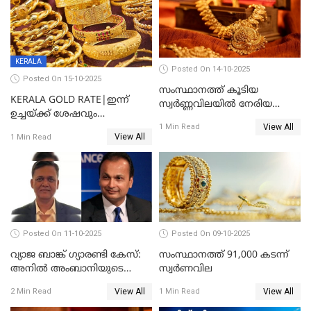
KERALA
Posted On 14-10-2025
Posted On 15-10-2025
സംസ്ഥാനത്ത് കൂടിയ
KERALA GOLD RATE|ഇന്ന്
സ്വർണ്ണവിലയിൽ നേരിയ
ഉച്ചയ്ക്ക് ശേഷവും
കുറവ്
View All
സ്വർണവിലയിൽ വർദ്ധനവ്;
1 Min Read
View All
1 Min Read
പവന് കൂടിയത് 400 രൂപ
Posted On 11-10-2025
Posted On 09-10-2025
വ്യാജ ബാങ്ക് ഗ്യാരണ്ടി കേസ്:
സംസ്ഥാനത്ത് 91,000 കടന്ന്
അനിൽ അംബാനിയുടെ
സ്വര്‍ണവില
റിലയൻസ് പവർ സിഎഫ്ഒ
View All
View All
2 Min Read
1 Min Read
അറസ്റ്റിൽ; ഇഡി അന്വേഷണം
വ്യാപിപ്പിക്കുന്നു