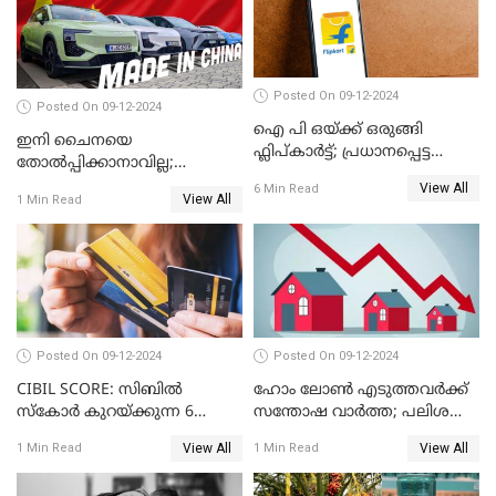
Posted On 09-12-2024
Posted On 09-12-2024
ഐ പി ഒയ്ക്ക് ഒരുങ്ങി
ഇനി ചൈനയെ
ഫ്ലിപ്കാർട്ട്; പ്രധാനപ്പെട്ട
തോൽപ്പിക്കാനാവില്ല;
കാര്യങ്ങൾ ഒറ്റനോട്ടത്തിൽ
യൂറോപ്പിനേയും
View All
6 Min Read
View All
1 Min Read
അമേരിക്കയേയും ഞെട്ടിച്ച്
ചൈനീസ് കാറുകൾ
Posted On 09-12-2024
Posted On 09-12-2024
CIBIL SCORE: സിബിൽ
ഹോം ലോൺ എടുത്തവർക്ക്
സ്കോർ കുറയ്ക്കുന്ന 6
സന്തോഷ വാർത്ത; പലിശ
കാര്യങ്ങൾ
നിരക്ക് കുറയാൻ പോകുന്നു
View All
View All
1 Min Read
1 Min Read