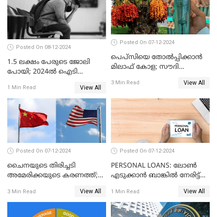
Posted On 07-12-2024
Posted On 08-12-2024
പെപ്സിയെ തോൽപ്പിക്കാൻ
1.5 ലക്ഷം പേരുടെ ജോലി
മിലാഫ് കോള; സൗദി
പോയി; 2024ൽ ഐടി
അറേബ്യയുടെ ഈന്തപ്പഴ
മേഖലയിൽ സംഭവിച്ചത്
View All
3 Min Read
കോളയേക്കുറിച്ച് അറിയാം
View All
1 Min Read
Posted On 07-12-2024
Posted On 07-12-2024
ചൈനയുടെ തിരിച്ചടി
PERSONAL LOANS: ലോൺ
അമേരിക്കയുടെ കരണത്ത്;
എടുക്കാൻ ബാങ്കിൽ നേരിട്ട്
നഷ്ടം 3 ബില്ല്യൺ ഡോളർ
പോകണോ? ഓൺലൈൻ വഴി
View All
View All
3 Min Read
1 Min Read
ചെയ്തുകൂടേ?