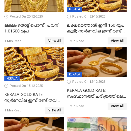
KERALA
Posted On 23-12-2025
Posted On 22-12-2025
ലക്ഷം തൊട്ട് പൊന്ന്; പവന്
ലക്ഷമെത്താൻ ഇനി 160 രൂപ
1,01600 രൂപ
കൂടി; സ്വർണവില ഇന്ന് രണ്ട്
തവണ കൂടി
View All
View All
1 Min Read
1 Min Read
KERALA
KERALA
Posted On 12-12-2025
Posted On 15-12-2025
KERALA GOLD RATE:
KERALA GOLD RATE |
സംസ്ഥാനത്ത് ചരിത്രത്തിലെ
സ്വർണവില ഇന്ന് രണ്ട് തവണ
ഏറ്റവും വലിയ വിലയിൽ
View All
കൂടി, ഒരു ലക്ഷത്തിനരികിൽ;
1 Min Read
സ്വർണം; സർവ്വകാല
View All
1 Min Read
സർവകാല റെക്കോഡ്
റെക്കോർഡിൽ