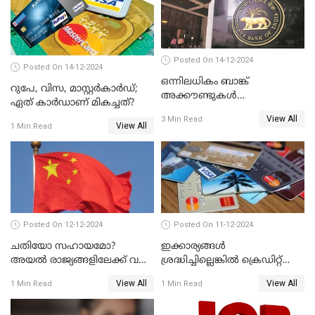
Posted On 14-12-2024
Posted On 14-12-2024
ഒന്നിലധികം ബാങ്ക്
റുപേ, വിസ, മാസ്റ്റർകാർഡ്;
അക്കൗണ്ടുകൾ
ഏത് കാർഡാണ് മികച്ചത്?
നിയമവിരുദ്ധമാണോ? ആർ
View All
3 Min Read
ബി ഐ പറയുന്നത് എന്താണ്?
View All
1 Min Read
Posted On 12-12-2024
Posted On 11-12-2024
ചതിയോ സഹായമോ?
ഇക്കാര്യങ്ങൾ
അയൽ രാജ്യങ്ങളിലേക്ക് വൻ
ശ്രദ്ധിച്ചില്ലെങ്കിൽ ക്രെഡിറ്റ്
തോതിൽ പണം ഒഴുക്കി
കാർഡ് വലിയ അപകടകാരി
View All
View All
1 Min Read
1 Min Read
ചൈന