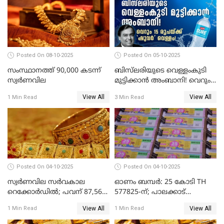
Posted On 08-10-2025
Posted On 05-10-2025
സംസ്ഥാനത്ത് 90,000 കടന്ന്
ബിസ്‌ലരിയുടെ വെള്ളംകുടി
സ്വര്‍ണവില
മുട്ടിക്കാൻ അംബാനി! വെറും
15 രൂപയ്ക്ക് 'ഷുവർ' വെള്ളം!
View All
View All
1 Min Read
3 Min Read
Posted On 04-10-2025
Posted On 04-10-2025
സ്വര്‍ണവില സര്‍വകാല
ഓണം ബമ്പർ: 25 കോടി TH
റെക്കോര്‍ഡില്‍; പവന് 87,560
577825-ന്; പാലക്കാട്
രൂപയിലെത്തി
റെക്കോർഡ് വിൽപ്പനയുമായി
View All
View All
1 Min Read
1 Min Read
മുന്നിൽ