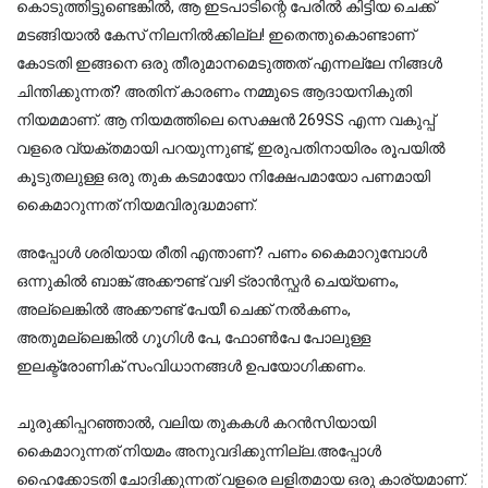
കൊടുത്തിട്ടുണ്ടെങ്കിൽ, ആ ഇടപാടിന്റെ പേരിൽ കിട്ടിയ ചെക്ക്
മടങ്ങിയാൽ കേസ് നിലനിൽക്കില്ല!
ഇതെന്തുകൊണ്ടാണ്
കോടതി ഇങ്ങനെ ഒരു തീരുമാനമെടുത്തത് എന്നല്ലേ നിങ്ങൾ
ചിന്തിക്കുന്നത്? അതിന് കാരണം നമ്മുടെ ആദായനികുതി
നിയമമാണ്. ആ നിയമത്തിലെ സെക്ഷൻ 269SS എന്ന വകുപ്പ്
വളരെ വ്യക്തമായി പറയുന്നുണ്ട്, ഇരുപതിനായിരം രൂപയിൽ
കൂടുതലുള്ള ഒരു തുക കടമായോ നിക്ഷേപമായോ പണമായി
കൈമാറുന്നത് നിയമവിരുദ്ധമാണ്.
അപ്പോൾ ശരിയായ രീതി എന്താണ്? 
പണം കൈമാറുമ്പോൾ
ഒന്നുകിൽ ബാങ്ക് അക്കൗണ്ട് വഴി ട്രാൻസ്ഫർ ചെയ്യണം,
അല്ലെങ്കിൽ അക്കൗണ്ട് പേയീ ചെക്ക് നൽകണം,
അതുമല്ലെങ്കിൽ ഗൂഗിൾ പേ, ഫോൺപേ പോലുള്ള
ഇലക്ട്രോണിക് സംവിധാനങ്ങൾ ഉപയോഗിക്കണം.
ചുരുക്കിപ്പറഞ്ഞാൽ, വലിയ തുകകൾ കറൻസിയായി
കൈമാറുന്നത് നിയമം അനുവദിക്കുന്നില്ല.
അപ്പോൾ
ഹൈക്കോടതി ചോദിക്കുന്നത് വളരെ ലളിതമായ ഒരു കാര്യമാണ്.