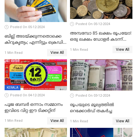
Posted On 05-12-2024
Posted On 05-12-2024
അമ്പമ്പോ 85 ലക്ഷം രൂപയോ!
ബില്ല് അടയ്ക്കുന്നതൊക്കെ
ഒരു ലക്ഷം ഡോളർ കടന്ന്
കിറുകൃത്യം; എന്നിട്ടും ക്രെഡിറ്റ്
ബിറ്റ്‌കോയിൻ മൂല്യം
സ്കോർ ( CIBIL SCORE)
View All
1 Min Read
View All
1 Min Read
കൂടുന്നില്ലേ? കാരണം ഇതാണ്
KERALA
Posted On 04-12-2024
Posted On 03-12-2024
പൂജ ബമ്പർ ഒന്നാം സമ്മാനം
രൂപയുടെ മൂല്യത്തില്‍
ഇവിടെ വിറ്റ ഈ ടിക്കറ്റിന്
റെക്കോര്‍ഡ് തകര്‍ച്ച
View All
1 Min Read
View All
1 Min Read