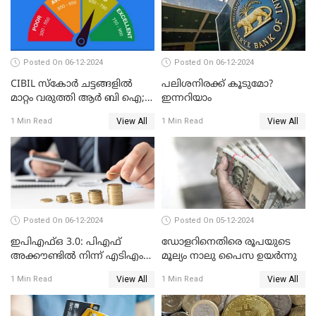
Posted On 06-12-2024
Posted On 06-12-2024
CIBIL സ്കോർ ചട്ടങ്ങളിൽ
പലിശനിരക്ക് കൂടുമോ?
മാറ്റം വരുത്തി ആർ ബി ഐ;
ഇന്നറിയാം
ക്രെഡിറ്റ് കാർഡുള്ളവരും
View All
View All
1 Min Read
1 Min Read
ലോൺ എടുത്തവരും
അറിഞ്ഞിരിക്കേണ്ട
കാര്യങ്ങൾ
Posted On 06-12-2024
Posted On 05-12-2024
ഇപിഎഫ്ഒ 3.0: പിഎഫ്
ഡോളറിനെതിരെ രൂപയുടെ
അക്കൗണ്ടിൽ നിന്ന് എടിഎം
മൂല്യം നാലു പൈസ ഉയര്‍ന്നു
പോലെ പണം പിൻവലിക്കാം
View All
View All
1 Min Read
1 Min Read