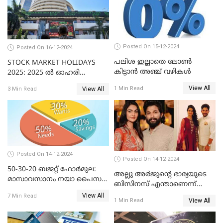
Posted On 15-12-2024
Posted On 16-12-2024
പലിശ ഇല്ലാതെ ലോൺ
STOCK MARKET HOLIDAYS
കിട്ടാൻ അഞ്ച് വഴികൾ
2025: 2025 ൽ ഓഹരി
വിപണിയിലെ അവധി
View All
1 Min Read
View All
3 Min Read
ദിനങ്ങൾ
Posted On 14-12-2024
Posted On 14-12-2024
50-30-20 ബജറ്റ് ഫോർമുല:
അല്ലു അർജുൻ്റെ ഭാര്യയുടെ
മാസാവസാനം നയാ പൈസ
ബിസിനസ് എന്താണെന്ന്
ഇല്ലെന്ന് പറയേണ്ടി വരില്ല
അറിയാമോ?
View All
7 Min Read
View All
1 Min Read