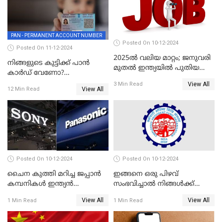
PAN - PERMANENT ACCOUNT NUMBER
Posted On 10-12-2024
Posted On 11-12-2024
2025ൽ വലിയ മാറ്റം; ജനുവരി
നിങ്ങളുടെ കുട്ടിക്ക് പാൻ
മുതൽ ഇന്ത്യയിൽ പുതിയ
കാർഡ് വേണോ?
തൊഴിൽ അവസരങ്ങൾ
അപേക്ഷിക്കുന്നത്
View All
3 Min Read
View All
12 Min Read
എങ്ങനെയാണെന്ന് നോക്കാം
Posted On 10-12-2024
Posted On 10-12-2024
ചൈന കുത്തി മറിച്ച ജപ്പാൻ
ഇങ്ങനെ ഒരു പിഴവ്
കമ്പനികൾ ഇന്ത്യൻ
സംഭവിച്ചാൽ നിങ്ങൾക്ക്
ഇലക്ട്രോണിക്സ് വിപണിയിൽ
പിഎഫ് പെൻഷൻ ലഭിക്കില്ല
View All
View All
1 Min Read
1 Min Read
വീണ്ടും മുന്നിൽ