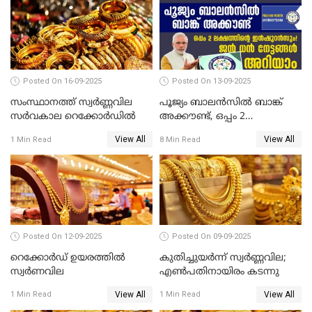
Posted On 16-09-2025
Posted On 13-09-2025
സംസ്ഥാനത്ത് സ്വര്‍ണ്ണവില
പൂജ്യം ബാലൻസിൽ ബാങ്ക്
സർവകാല റെക്കോർഡിൽ
അക്കൗണ്ട്, ഒപ്പം 2
ലക്ഷത്തിന്റെ ഇൻഷുറൻസും!
View All
View All
1 Min Read
8 Min Read
ജൻ ധൻ നേട്ടങ്ങൾ അറിയാം
Posted On 12-09-2025
Posted On 09-09-2025
റെക്കോര്‍ഡ് ഉയരത്തിൽ
കുതിച്ചുയർന്ന് സ്വർണ്ണവില;
സ്വര്‍ണവില
എണ്‍പതിനായിരം കടന്നു
View All
View All
1 Min Read
1 Min Read