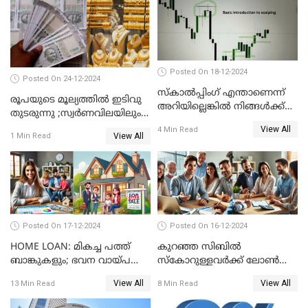
കാര്യങ്ങൾ
Posted On 18-12-2024
Posted On 24-12-2024
സ്കാൽപ്പിംഗ് എന്താണെന്ന്
രൂപയുടെ മൂല്യത്തില്‍ ഇടിവു
അറിയില്ലെങ്കിൽ നിങ്ങൾക്ക്
തുടരുന്നു ;സ്വര്‍ണവിലയിലും
ട്രേഡിംഗ് അറിയില്ല
കുറവ്
View All
4 Min Read
View All
1 Min Read
Posted On 17-12-2024
Posted On 16-12-2024
HOME LOAN: മികച്ച പത്ത്
കുറഞ്ഞ സിബിൽ
ബാങ്കുകളും; ഭവന വായ്പ
സ്കോറുള്ളവർക്ക് ലോൺ
പലിശ നിരക്കും
കിട്ടാൻ ചില എളുപ്പ വഴികൾ
View All
View All
13 Min Read
8 Min Read