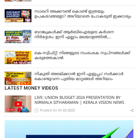
ഫലം പ്രഖ്യാപിച്ചു | STHREE SAKTHI SS 482 LOTTERY
RESULT
സാലറി അക്കൗണ്ട് കൊണ്ട് ഇത്രയും
ഉപകരാങ്ങളോ? അറിയാതെ പോകരുത് ഇക്കാര്യം
ബാങ്കുകൾക്ക് ആർബിഐയുടെ കർശന
നിർദ്ദേശം: ഇനി എല്ലാം മലയാളത്തിൽ,
പരാതികൾക്ക് ഉടൻ പരിഹാരം
കെ-സ്വിഫ്റ്റ്: നിങ്ങളുടെ സംരംഭക സ്വപ്നങ്ങൾക്ക്
കരുത്തേകാൻ
നികുതി അടയ്ക്കാൻ ഇനി എളുപ്പം! സർക്കാർ
കൊണ്ടുവന്ന പുതിയ മാറ്റങ്ങൾ അറിയാം
LATEST MONEY VIDEOS
LIVE: UNION BUDGET 2024 PRESENTATION BY
NIRMALA SITHARAMAN | KERALA VISION NEWS
Posted On 01-02-2025