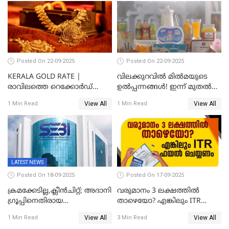
Posted On 22-09-2025
Posted On 22-09-2025
KERALA GOLD RATE |
വിലക്കുറവിൽ മിൽമയുടെ
രാവിലത്തെ റെക്കോർഡ്
ഉൽപ്പന്നങ്ങൾ! ഇന്ന് മുതൽ
ഉച്ചയ്ക്ക് തിരുത്തി; ഇന്ന് രണ്ട്
ജിഎസ്ടി ആനുകൂല്യം
View All
View All
1 Min Read
1 Min Read
തവണ കൂടി; പവൻ വില
ഉപഭോക്താക്കൾക്ക്
83,000 ലേക്ക്
LATEST NEWS
Posted On 18-09-2025
Posted On 17-09-2025
ക്രമക്കേടില്ല,ക്ലീൻചിറ്റ്; അദാനി
വരുമാനം 3 ലക്ഷത്തിൽ
​ഗ്രൂപ്പിനെതിരായ
താഴെയോ? എങ്കിലും ITR
ഹിൻഡൻബർഗ് റിപ്പോർട്ട്
ഫയൽ ചെയ്യണം
View All
View All
1 Min Read
3 Min Read
തള്ളി സെബി