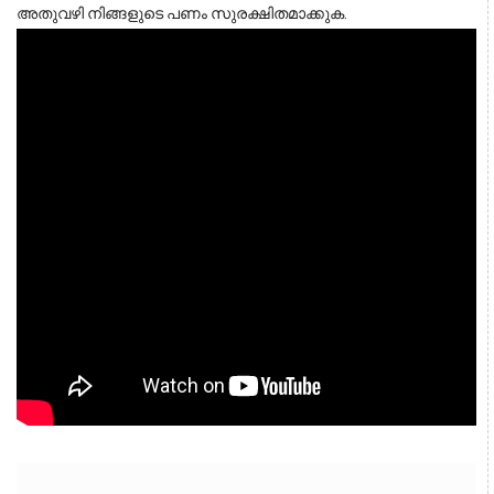
അതുവഴി നിങ്ങളുടെ പണം സുരക്ഷിതമാക്കുക.