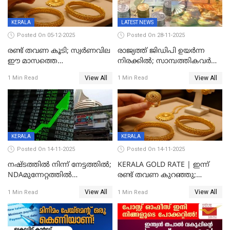
KERALA
LATEST NEWS
Posted On 05-12-2025
Posted On 28-11-2025
രണ്ട് തവണ കൂടി; സ്വർണവില
രാജ്യത്ത് ജിഡിപി ഉയര്‍ന്ന
ഈ മാസത്തെ
നിരക്കില്‍; സാമ്പത്തികവർഷം
ഉയർന്നനിരക്കിൽ
രണ്ടാം പാദത്തില്‍ ജിഡിപി 8.2
View All
View All
1 Min Read
1 Min Read
ശതമാനമായി; പ്രചോദനം
നൽകുന്നുവെന്ന് മോദി
KERALA
KERALA
Posted On 14-11-2025
Posted On 14-11-2025
നഷ്ടത്തിൽ നിന്ന് നേട്ടത്തിൽ;
KERALA GOLD RATE | ഇന്ന്
NDAമുന്നേറ്റത്തിൽ
രണ്ട് തവണ കുറഞ്ഞു;
ഓഹരിവിപണിയിലും കുതിപ്പ്
സ്വർണവിലയിൽ ഇടിവ്
View All
View All
1 Min Read
1 Min Read