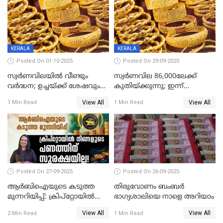
KERALA
KERALA
Posted On 01-10-2025
Posted On 29-09-2025
സ്വർണവിലയിൽ വീണ്ടും
സ്വര്‍ണവില 86,000ലേക്ക്
വർദ്ധന; ഉച്ചയ്ക്ക് ശേഷവും
കുതിയ്ക്കുന്നു; ഇന്ന്
കൂടി; മൂന്ന് ദിവസത്തിൽ
രണ്ടുതവണയായി കൂടിയത്
View All
View All
1 Min Read
1 Min Read
കൂടിയത് പവന് 2,760 രൂപ
1040 രൂപ
Posted On 27-09-2025
Posted On 26-09-2025
ആർബിഐയുടെ കടുത്ത
തിരുവോണം ബംബര്‍
മുന്നറിയിപ്പ്: ക്രിപ്റ്റോയിൽ
ഭാഗ്യശാലിയെ നാളെ അറിയാം
നിങ്ങളുടെ പണത്തിന്
View All
View All
2 Min Read
1 Min Read
സുരക്ഷയില്ല!