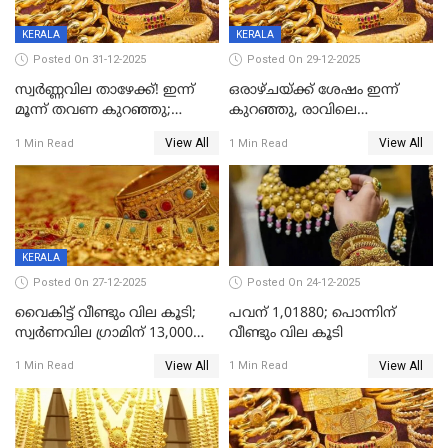
KERALA
KERALA
Posted On 31-12-2025
Posted On 29-12-2025
സ്വർണ്ണവില താഴേക്ക്! ഇന്ന്
ഒരാഴ്ചയ്ക്ക് ശേഷം ഇന്ന്
മൂന്ന് തവണ കുറഞ്ഞു;
കുറഞ്ഞു, രാവിലെ
ആശ്വാസമായി ഇടിവ്
റെക്കോർഡ് വില, വൈകിട്ട്
View All
View All
1 Min Read
1 Min Read
ഇടിവ്
KERALA
Posted On 27-12-2025
Posted On 24-12-2025
വൈകിട്ട് വീണ്ടും വില കൂടി;
പവന് 1,01880; പൊന്നിന്
സ്വർണവില ഗ്രാമിന് 13,000
വീണ്ടും വില കൂടി
ഭേദിച്ചു, വെള്ളിക്കും
View All
View All
1 Min Read
1 Min Read
റെക്കോർഡ്