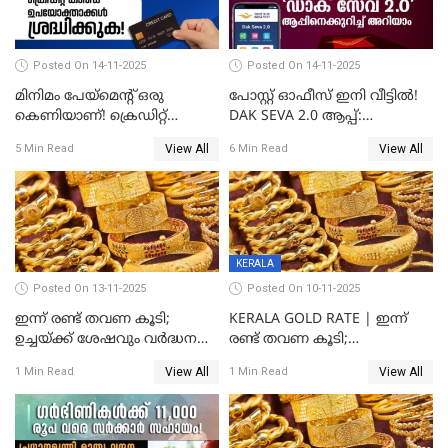
Posted On 14-11-2025
Posted On 14-11-2025
മിനിമം പേയ്മെന്റ് ഒരു
പോസ്റ്റ് ഓഫീസ് ഇനി വീട്ടിൽ!
കെണിയാണ്! ക്രെഡിറ്റ്
DAK SEVA 2.0 ആപ്പ്:
കാർഡ് ഉപയോക്താക്കൾ
ഉപയോഗങ്ങൾ
View All
View All
5 Min Read
6 Min Read
ശ്രദ്ധിക്കുക!
എന്തൊക്കെയാണെന്ന്
നോക്കാം
KERALA
Posted On 13-11-2025
Posted On 10-11-2025
ഇന്ന് രണ്ട് തവണ കൂടി;
KERALA GOLD RATE | ഇന്ന്
ഉച്ചയ്ക്ക് ശേഷവും വർദ്ധനവ്;
രണ്ട് തവണ കൂടി;
സംസ്ഥാനത്ത്
സ്വർണവിലയിൽ കുതിപ്പ്
View All
View All
1 Min Read
1 Min Read
സ്വർണവിലയിൽ കുതിപ്പ്