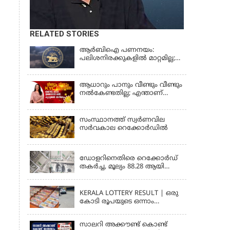
RELATED STORIES
ആർബിഐ പണനയം:
പലിശനിരക്കുകളിൽ മാറ്റമില്ല;
വായ്പാനിരക്കുകൾ 5.25
ശതമാനമായി തുടരും
ആധാറും പാനും വീണ്ടും വീണ്ടും
നൽകേണ്ടതില്ല; എന്താണ്
സാമ്പത്തിക ഇടപാടുകൾ
എളുപ്പമാക്കുന്ന CKYC?
സംസ്ഥാനത്ത് സ്വര്‍ണവില
സര്‍വകാല റെക്കോര്‍ഡില്‍
KERALA
ഡോളറിനെതിരെ റെക്കോർഡ്
തകർച്ച, മൂല്യം 88.28 ആയി
ഇടിഞ്ഞു
KERALA
KERALA LOTTERY RESULT | ഒരു
കോടി രൂപയുടെ ഒന്നാം
സമ്മാനം ഈ നമ്പറിന്;
സ്ത്രീശക്തി ലോട്ടറി ഫലം
സാലറി അക്കൗണ്ട് കൊണ്ട്
പ്രഖ്യാപിച്ചു | STHREE SAKTHI SS