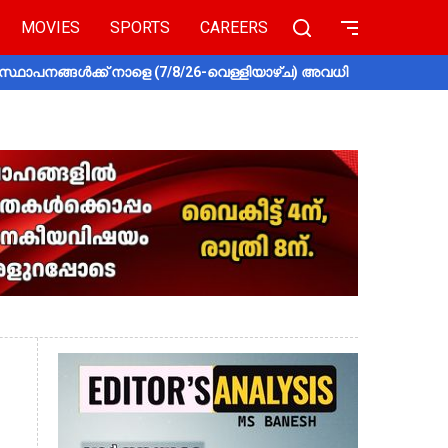
MOVIES
SPORTS
CAREERS
സ്ഥാപനങ്ങൾക്ക് നാളെ (7/8/26-വെള്ളിയാഴ്ച) അവധി
തൃശൂരിൽ