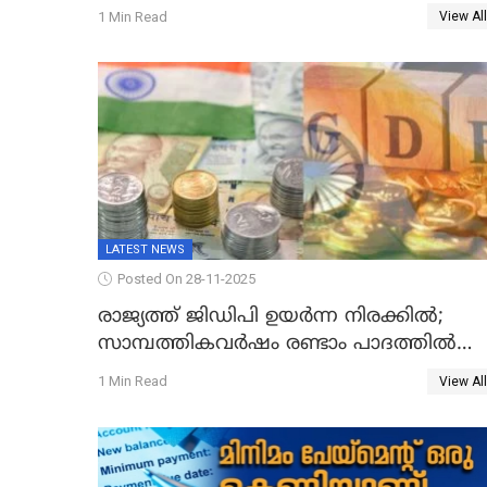
സർവകാല റെക്കോഡ്
1 Min Read
View All
LATEST NEWS
Posted On 28-11-2025
രാജ്യത്ത് ജിഡിപി ഉയര്‍ന്ന നിരക്കില്‍;
സാമ്പത്തികവർഷം രണ്ടാം പാദത്തില്‍
ജിഡിപി 8.2 ശതമാനമായി; പ്രചോദനം
1 Min Read
View All
നൽകുന്നുവെന്ന് മോദി