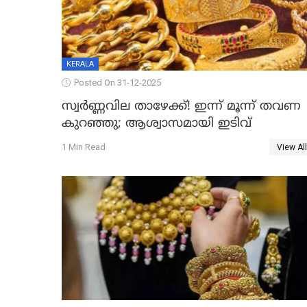
KERALA
Posted On 31-12-2025
സ്വർണ്ണവില താഴേക്ക്! ഇന്ന് മൂന്ന് തവണ
കുറഞ്ഞു; ആശ്വാസമായി ഇടിവ്
1 Min Read
View All