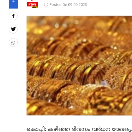
Posted On 09-09-2023
കൊച്ചി: കഴിഞ്ഞ ദിവസം വര്‍ധന രേഖപ്പെട