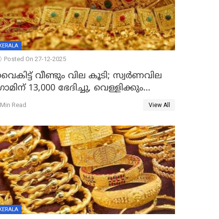
KERALA
Posted On 27-12-2025
ൈകിട്ട് വീണ്ടും വില കൂടി; സ്വർണവില
്രാമിന് 13,000 ഭേദിച്ചു, വെള്ളിക്കും
റെക്കോർഡ്
 Min Read
View All
KERALA