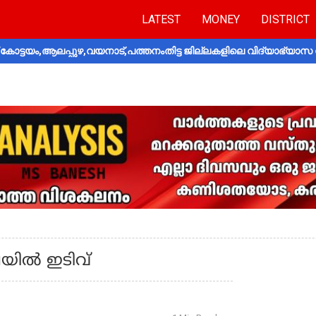
LATEST
MONEY
DISTRICT
ോട്ടയം,ആലപ്പുഴ,വയനാട്,പത്തനംതിട്ട ജില്ലകളിലെ വിദ്യാഭ്യാസ 
യില്‍ ഇടിവ്