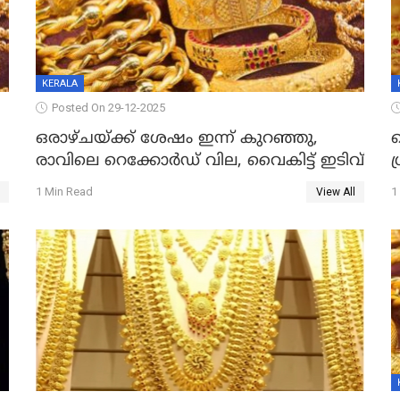
KERALA
Posted On 29-12-2025
ഒരാഴ്ചയ്ക്ക് ശേഷം ഇന്ന് കുറഞ്ഞു,
വ
രാവിലെ റെക്കോർഡ് വില, വൈകിട്ട് ഇടിവ്
ഗ
1 Min Read
1
View All