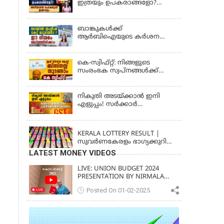
ഇത്രയും ഉപകരാങ്ങളോ?
482 LOTTERY RESULT
അറിയാതെ പോകരുത്
ഇക്കാര്യം
ബാങ്കുകൾക്ക്
ആർബിഐയുടെ കർശന
നിർദ്ദേശം: ഇനി എല്ലാം
മലയാളത്തിൽ, പരാതികൾക്ക്
ഉടൻ പരിഹാരം
കെ-സ്വിഫ്റ്റ്: നിങ്ങളുടെ
സംരംഭക സ്വപ്നങ്ങൾക്ക്
കരുത്തേകാൻ
നികുതി അടയ്ക്കാൻ ഇനി
എളുപ്പം! സർക്കാർ
കൊണ്ടുവന്ന പുതിയ മാറ്റങ്ങൾ
KERALA
അറിയാം
KERALA LOTTERY RESULT |
സുവര്‍ണകേരളം ഭാഗ്യക്കുറി
നറുക്കെടുപ്പ് ഫലം (SUVARNA
LATEST MONEY VIDEOS
KERALAM SK-16)
LIVE: UNION BUDGET 2024
PRESENTATION BY NIRMALA
SITHARAMAN | KERALA VISION
Posted On 01-02-2025
NEWS