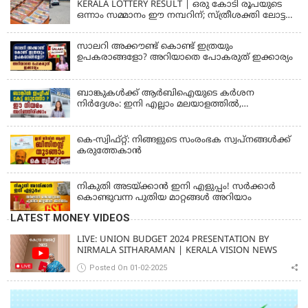
KERALA LOTTERY RESULT | ഒരു കോടി രൂപയുടെ
ഒന്നാം സമ്മാനം ഈ നമ്പറിന്; സ്ത്രീശക്തി ലോട്ടറി
ഫലം പ്രഖ്യാപിച്ചു | STHREE SAKTHI SS 482 LOTTERY
RESULT
സാലറി അക്കൗണ്ട് കൊണ്ട് ഇത്രയും
ഉപകരാങ്ങളോ? അറിയാതെ പോകരുത് ഇക്കാര്യം
ബാങ്കുകൾക്ക് ആർബിഐയുടെ കർശന
നിർദ്ദേശം: ഇനി എല്ലാം മലയാളത്തിൽ,
പരാതികൾക്ക് ഉടൻ പരിഹാരം
കെ-സ്വിഫ്റ്റ്: നിങ്ങളുടെ സംരംഭക സ്വപ്നങ്ങൾക്ക്
കരുത്തേകാൻ
നികുതി അടയ്ക്കാൻ ഇനി എളുപ്പം! സർക്കാർ
കൊണ്ടുവന്ന പുതിയ മാറ്റങ്ങൾ അറിയാം
LATEST MONEY VIDEOS
LIVE: UNION BUDGET 2024 PRESENTATION BY
NIRMALA SITHARAMAN | KERALA VISION NEWS
Posted On 01-02-2025