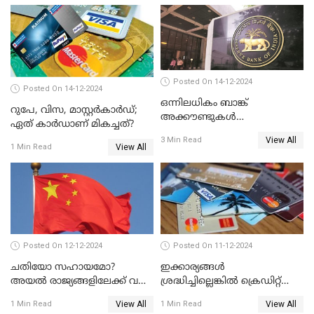
Posted On 14-12-2024
Posted On 14-12-2024
ഒന്നിലധികം ബാങ്ക്
റുപേ, വിസ, മാസ്റ്റർകാർഡ്;
അക്കൗണ്ടുകൾ
ഏത് കാർഡാണ് മികച്ചത്?
നിയമവിരുദ്ധമാണോ? ആർ
View All
3 Min Read
ബി ഐ പറയുന്നത് എന്താണ്?
View All
1 Min Read
Posted On 12-12-2024
Posted On 11-12-2024
ചതിയോ സഹായമോ?
ഇക്കാര്യങ്ങൾ
അയൽ രാജ്യങ്ങളിലേക്ക് വൻ
ശ്രദ്ധിച്ചില്ലെങ്കിൽ ക്രെഡിറ്റ്
തോതിൽ പണം ഒഴുക്കി
കാർഡ് വലിയ അപകടകാരി
View All
View All
1 Min Read
1 Min Read
ചൈന