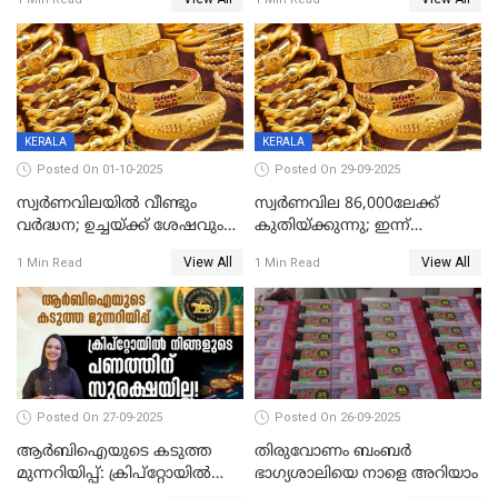
മുന്നിൽ
KERALA
KERALA
Posted On 01-10-2025
Posted On 29-09-2025
സ്വർണവിലയിൽ വീണ്ടും
സ്വര്‍ണവില 86,000ലേക്ക്
വർദ്ധന; ഉച്ചയ്ക്ക് ശേഷവും
കുതിയ്ക്കുന്നു; ഇന്ന്
കൂടി; മൂന്ന് ദിവസത്തിൽ
രണ്ടുതവണയായി കൂടിയത്
View All
View All
1 Min Read
1 Min Read
കൂടിയത് പവന് 2,760 രൂപ
1040 രൂപ
Posted On 27-09-2025
Posted On 26-09-2025
ആർബിഐയുടെ കടുത്ത
തിരുവോണം ബംബര്‍
മുന്നറിയിപ്പ്: ക്രിപ്റ്റോയിൽ
ഭാഗ്യശാലിയെ നാളെ അറിയാം
നിങ്ങളുടെ പണത്തിന്