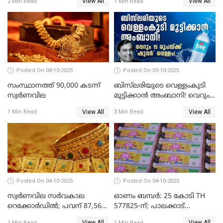
View All
View All
2 Min Read
1 Min Read
അറസ്റ്റിൽ; ഇഡി അന്വേഷണം
വ്യാപിപ്പിക്കുന്നു
Posted On 08-10-2025
Posted On 05-10-2025
സംസ്ഥാനത്ത് 90,000 കടന്ന്
ബിസ്‌ലരിയുടെ വെള്ളംകുടി
സ്വര്‍ണവില
മുട്ടിക്കാൻ അംബാനി! വെറും
15 രൂപയ്ക്ക് 'ഷുവർ' വെള്ളം!
View All
View All
1 Min Read
3 Min Read
Posted On 04-10-2025
Posted On 04-10-2025
സ്വര്‍ണവില സര്‍വകാല
ഓണം ബമ്പർ: 25 കോടി TH
റെക്കോര്‍ഡില്‍; പവന് 87,560
577825-ന്; പാലക്കാട്
രൂപയിലെത്തി
റെക്കോർഡ് വിൽപ്പനയുമായി
View All
View All
1 Min Read
1 Min Read