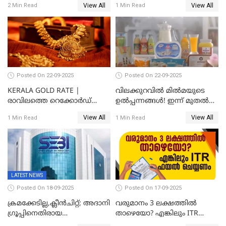
View All
View All
2 Min Read
1 Min Read
സുരക്ഷയില്ല!
Posted On 22-09-2025
Posted On 22-09-2025
KERALA GOLD RATE |
വിലക്കുറവിൽ മിൽമയുടെ
രാവിലത്തെ റെക്കോർഡ്
ഉൽപ്പന്നങ്ങൾ! ഇന്ന് മുതൽ
ഉച്ചയ്ക്ക് തിരുത്തി; ഇന്ന് രണ്ട്
ജിഎസ്ടി ആനുകൂല്യം
View All
View All
1 Min Read
1 Min Read
തവണ കൂടി; പവൻ വില
ഉപഭോക്താക്കൾക്ക്
83,000 ലേക്ക്
LATEST NEWS
Posted On 18-09-2025
Posted On 17-09-2025
ക്രമക്കേടില്ല,ക്ലീൻചിറ്റ്; അദാനി
വരുമാനം 3 ലക്ഷത്തിൽ
​ഗ്രൂപ്പിനെതിരായ
താഴെയോ? എങ്കിലും ITR
ഹിൻഡൻബർഗ് റിപ്പോർട്ട്
ഫയൽ ചെയ്യണം