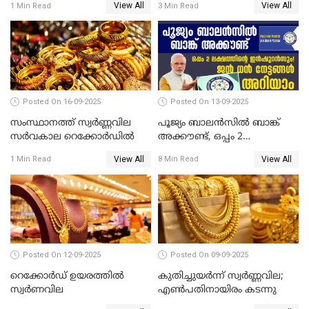
View All
View All
1 Min Read
3 Min Read
തള്ളി സെബി
Posted On 16-09-2025
Posted On 13-09-2025
സംസ്ഥാനത്ത് സ്വര്‍ണ്ണവില
പൂജ്യം ബാലൻസിൽ ബാങ്ക്
സർവകാല റെക്കോർഡിൽ
അക്കൗണ്ട്, ഒപ്പം 2
ലക്ഷത്തിന്റെ ഇൻഷുറൻസും!
View All
View All
1 Min Read
8 Min Read
ജൻ ധൻ നേട്ടങ്ങൾ അറിയാം
Posted On 12-09-2025
Posted On 09-09-2025
റെക്കോര്‍ഡ് ഉയരത്തിൽ
കുതിച്ചുയർന്ന് സ്വർണ്ണവില;
സ്വര്‍ണവില
എണ്‍പതിനായിരം കടന്നു