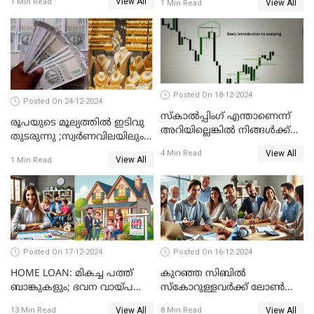
View All
1 Min Read
View All
1 Min Read
ഉടമകൾ അറിയേണ്ട
കാര്യങ്ങൾ
Posted On 18-12-2024
Posted On 24-12-2024
സ്കാൽപ്പിംഗ് എന്താണെന്ന്
രൂപയുടെ മൂല്യത്തില്‍ ഇടിവു
അറിയില്ലെങ്കിൽ നിങ്ങൾക്ക്
തുടരുന്നു ;സ്വര്‍ണവിലയിലും
ട്രേഡിംഗ് അറിയില്ല
കുറവ്
View All
4 Min Read
View All
1 Min Read
Posted On 17-12-2024
Posted On 16-12-2024
HOME LOAN: മികച്ച പത്ത്
കുറഞ്ഞ സിബിൽ
ബാങ്കുകളും; ഭവന വായ്പ
സ്കോറുള്ളവർക്ക് ലോൺ
പലിശ നിരക്കും
കിട്ടാൻ ചില എളുപ്പ വഴികൾ
View All
View All
13 Min Read
8 Min Read