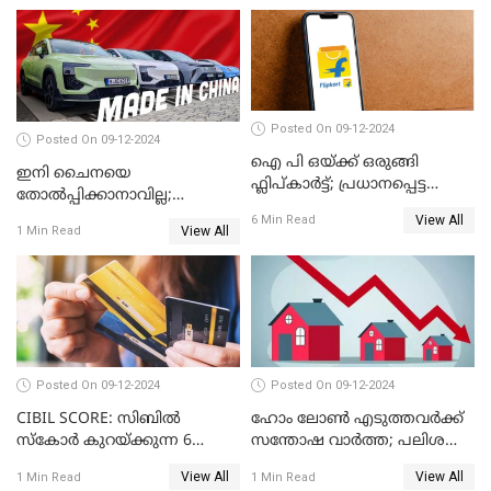
Posted On 09-12-2024
Posted On 09-12-2024
ഐ പി ഒയ്ക്ക് ഒരുങ്ങി
ഇനി ചൈനയെ
ഫ്ലിപ്കാർട്ട്; പ്രധാനപ്പെട്ട
തോൽപ്പിക്കാനാവില്ല;
കാര്യങ്ങൾ ഒറ്റനോട്ടത്തിൽ
യൂറോപ്പിനേയും
View All
6 Min Read
View All
1 Min Read
അമേരിക്കയേയും ഞെട്ടിച്ച്
ചൈനീസ് കാറുകൾ
Posted On 09-12-2024
Posted On 09-12-2024
CIBIL SCORE: സിബിൽ
ഹോം ലോൺ എടുത്തവർക്ക്
സ്കോർ കുറയ്ക്കുന്ന 6
സന്തോഷ വാർത്ത; പലിശ
കാര്യങ്ങൾ
നിരക്ക് കുറയാൻ പോകുന്നു
View All
View All
1 Min Read
1 Min Read