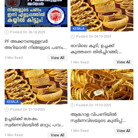
KERALA
Posted On 26-10-2025
Posted On 24-10-2025
PF അക്കൗണ്ടുള്ളവർ
രാവിലെ കൂടി, ഉച്ചക്ക്
അറിയാൻ! നിങ്ങളുടെ പണം
കുത്തനെ തിരിച്ചിറങ്ങി;
ഇനി എളുപ്പത്തിൽ കയ്യിൽ
View All
സ്വർണവില പവന് 800 രൂപ
3 Min Read
കിട്ടും!
View All
1 Min Read
കുറഞ്ഞു
KERALA
Posted On 19-10-2025
Posted On 21-10-2025
ആഗോള വിപണിയിൽ
ഉച്ചയ്ക്ക് ശേഷം
സ്വർണവിലയുടെ കുതിപ്പ്
സ്വർണവിലയിൽ മാറ്റം; പവന്
തുടരുന്നു
View All
1600 രൂപ കുറഞ്ഞു
1 Min Read
View All
1 Min Read