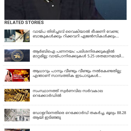
RELATED STORIES
വായ്പ തിരിച്ചടവ് വൈകിയാൽ ഭീഷണി വേണ്ട;
ബാങ്കുകൾക്കും റിക്കവറി ഏജൻസികൾക്കും
കർശന നിയന്ത്രണങ്ങളുമായി ആർ ബി ഐ;
ഇഎംഐ മുടങ്ങിയാല്‍ സ്മാര്‍ട്ട് ഫോണ്‍ ലോക്ക്
ആകുമോ? ആര്‍ബിഐയുടെ പുതിയ
ആർബിഐ പണനയം: പലിശനിരക്കുകളിൽ
നിര്‍ദേശങ്ങള്‍
മാറ്റമില്ല; വായ്പാനിരക്കുകൾ 5.25 ശതമാനമായി
തുടരും
ആധാറും പാനും വീണ്ടും വീണ്ടും നൽകേണ്ടതില്ല;
എന്താണ് സാമ്പത്തിക ഇടപാടുകൾ
എളുപ്പമാക്കുന്ന CKYC?
സംസ്ഥാനത്ത് സ്വര്‍ണവില സര്‍വകാല
റെക്കോര്‍ഡില്‍
KERALA
ഡോളറിനെതിരെ റെക്കോർഡ് തകർച്ച, മൂല്യം 88.28
ആയി ഇടിഞ്ഞു
KERALA