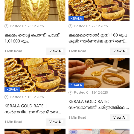
KERALA
Posted On 23-12-2025
Posted On 22-12-2025
ലക്ഷം തൊട്ട് പൊന്ന്; പവന്
ലക്ഷമെത്താൻ ഇനി 160 രൂപ
1,01600 രൂപ
കൂടി; സ്വർണവില ഇന്ന് രണ്ട്
തവണ കൂടി
View All
View All
1 Min Read
1 Min Read
KERALA
KERALA
Posted On 12-12-2025
Posted On 15-12-2025
KERALA GOLD RATE:
KERALA GOLD RATE |
സംസ്ഥാനത്ത് ചരിത്രത്തിലെ
സ്വർണവില ഇന്ന് രണ്ട് തവണ
ഏറ്റവും വലിയ വിലയിൽ
View All
കൂടി, ഒരു ലക്ഷത്തിനരികിൽ;
1 Min Read
സ്വർണം; സർവ്വകാല
View All
1 Min Read
സർവകാല റെക്കോഡ്
റെക്കോർഡിൽ