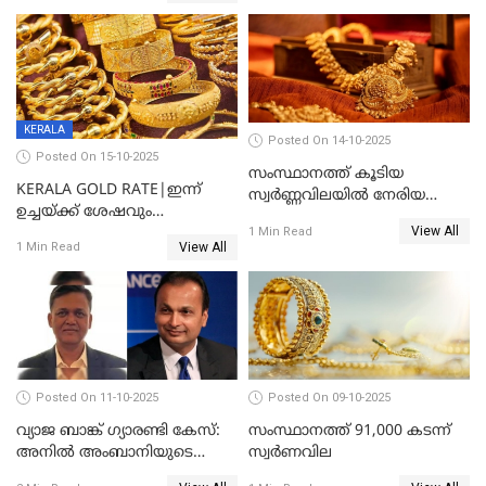
KERALA
Posted On 14-10-2025
Posted On 15-10-2025
സംസ്ഥാനത്ത് കൂടിയ
KERALA GOLD RATE|ഇന്ന്
സ്വർണ്ണവിലയിൽ നേരിയ
ഉച്ചയ്ക്ക് ശേഷവും
കുറവ്
View All
സ്വർണവിലയിൽ വർദ്ധനവ്;
1 Min Read
View All
1 Min Read
പവന് കൂടിയത് 400 രൂപ
Posted On 11-10-2025
Posted On 09-10-2025
വ്യാജ ബാങ്ക് ഗ്യാരണ്ടി കേസ്:
സംസ്ഥാനത്ത് 91,000 കടന്ന്
അനിൽ അംബാനിയുടെ
സ്വര്‍ണവില
റിലയൻസ് പവർ സിഎഫ്ഒ