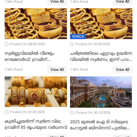
View All
View All
1 Min Read
1 Min Read
KERALA
Posted On 08-09-2025
Posted On 05-09-2025
സ്വർണ്ണവിലയിൽ വീണ്ടും
ചരിത്രത്തിലെ ഏറ്റവും ഉയർന്ന
റെക്കോർഡ്; ഗ്രാമിന്
വിലയിൽ സ്വർണം; ഇന്ന് പവന്
പതിനായിരത്തിനരികെ,15
കൂടിയത് 560 രൂപ
View All
View All
1 Min Read
1 Min Read
രൂപ മാത്രം കുറവ്
Posted On 01-09-2025
Posted On 30-12-2024
കുതിച്ചുയർന്ന് സ്വർണ വില;
2025 മുതൽ ഐ ടി സിയുടെ
ഗ്രാമിന് 85 രൂപയുടെ വർധനവ്
ഹോട്ടൽ ബിസിനസ് പുതിയ
കമ്പനിക്ക് കീഴിൽ; ഓഹരി