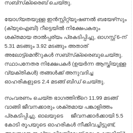
സബ്‌സ്‌ക്രൈബ് ചെയ്തു.
യോഗ്യതയുള്ള ഇൻസ്റ്റിറ്റ്യൂഷണൽ ബയേഴ്‌സും
(ക്യുഐബി) റീട്ടെയിൽ നിക്ഷേപകരും
ശക്തമായ താൽപ്പര്യം പ്രകടിപ്പിച്ചു, ഓഗസ്റ്റ് 6-ന്
5.31 മടങ്ങും 3.92 മടങ്ങും അതാത്
അലോട്ട്‌മെൻ്റുകൾ സബ്‌സ്‌ക്രൈബുചെയ്‌തു.
സ്ഥാപനേതര നിക്ഷേപകർ (ഉയർന്ന ആസ്തിയുള്ള
വ്യക്തികൾ) തങ്ങൾക്ക് അനുവദിച്ച
ഓഹരികളുടെ 2.4 മടങ്ങ് ബിഡ് ചെയ്തു.
സംവരണം ചെയ്ത ഭാഗത്തിൻ്റെ 11.99 മടങ്ങ്
വാങ്ങി ജീവനക്കാരും ശക്തമായ പങ്കാളിത്തം
പ്രകടിപ്പിച്ചു. ഓലയുടെ ജീവനക്കാർക്കായി 5.5
കോടി രൂപയുടെ ഓഹരികൾ നീക്കിവച്ചിട്ടുണ്ട്,