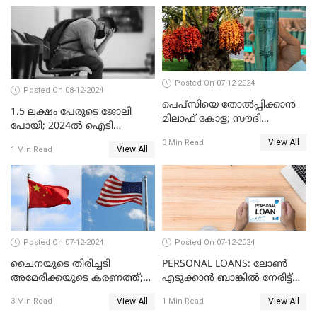
Posted On 07-12-2024
Posted On 08-12-2024
പെപ്സിയെ തോൽപ്പിക്കാൻ
1.5 ലക്ഷം പേരുടെ ജോലി
മിലാഫ് കോള; സൗദി
പോയി; 2024ൽ ഐടി
അറേബ്യയുടെ ഈന്തപ്പഴ
മേഖലയിൽ സംഭവിച്ചത്
View All
3 Min Read
കോളയേക്കുറിച്ച് അറിയാം
View All
1 Min Read
Posted On 07-12-2024
Posted On 07-12-2024
ചൈനയുടെ തിരിച്ചടി
PERSONAL LOANS: ലോൺ
അമേരിക്കയുടെ കരണത്ത്;
എടുക്കാൻ ബാങ്കിൽ നേരിട്ട്
നഷ്ടം 3 ബില്ല്യൺ ഡോളർ
പോകണോ? ഓൺലൈൻ വഴി
View All
View All
3 Min Read
1 Min Read
ചെയ്തുകൂടേ?