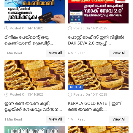
Posted On 14-11-2025
Posted On 14-11-2025
മിനിമം പേയ്മെന്റ് ഒരു
പോസ്റ്റ് ഓഫീസ് ഇനി വീട്ടിൽ!
കെണിയാണ്! ക്രെഡിറ്റ്
DAK SEVA 2.0 ആപ്പ്:
കാർഡ് ഉപയോക്താക്കൾ
ഉപയോഗങ്ങൾ
View All
View All
5 Min Read
6 Min Read
ശ്രദ്ധിക്കുക!
എന്തൊക്കെയാണെന്ന്
നോക്കാം
KERALA
Posted On 13-11-2025
Posted On 10-11-2025
ഇന്ന് രണ്ട് തവണ കൂടി;
KERALA GOLD RATE | ഇന്ന്
ഉച്ചയ്ക്ക് ശേഷവും വർദ്ധനവ്;
രണ്ട് തവണ കൂടി;
സംസ്ഥാനത്ത്
സ്വർണവിലയിൽ കുതിപ്പ്
View All
View All
1 Min Read
1 Min Read
സ്വർണവിലയിൽ കുതിപ്പ്