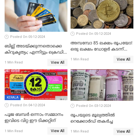
Posted On 05-12-2024
Posted On 05-12-2024
അമ്പമ്പോ 85 ലക്ഷം രൂപയോ!
ബില്ല് അടയ്ക്കുന്നതൊക്കെ
ഒരു ലക്ഷം ഡോളർ കടന്ന്
കിറുകൃത്യം; എന്നിട്ടും ക്രെഡിറ്റ്
ബിറ്റ്‌കോയിൻ മൂല്യം
സ്കോർ ( CIBIL SCORE)
View All
1 Min Read
View All
1 Min Read
കൂടുന്നില്ലേ? കാരണം ഇതാണ്
KERALA
Posted On 04-12-2024
Posted On 03-12-2024
പൂജ ബമ്പർ ഒന്നാം സമ്മാനം
രൂപയുടെ മൂല്യത്തില്‍
ഇവിടെ വിറ്റ ഈ ടിക്കറ്റിന്
റെക്കോര്‍ഡ് തകര്‍ച്ച
View All
1 Min Read
View All
1 Min Read