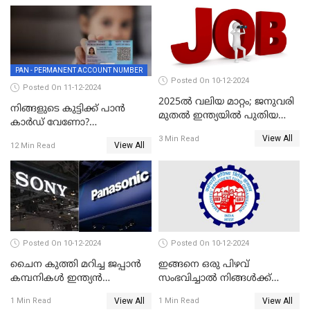
PAN - PERMANENT ACCOUNT NUMBER
Posted On 10-12-2024
Posted On 11-12-2024
2025ൽ വലിയ മാറ്റം; ജനുവരി
നിങ്ങളുടെ കുട്ടിക്ക് പാൻ
മുതൽ ഇന്ത്യയിൽ പുതിയ
കാർഡ് വേണോ?
തൊഴിൽ അവസരങ്ങൾ
അപേക്ഷിക്കുന്നത്
View All
3 Min Read
View All
12 Min Read
എങ്ങനെയാണെന്ന് നോക്കാം
Posted On 10-12-2024
Posted On 10-12-2024
ചൈന കുത്തി മറിച്ച ജപ്പാൻ
ഇങ്ങനെ ഒരു പിഴവ്
കമ്പനികൾ ഇന്ത്യൻ
സംഭവിച്ചാൽ നിങ്ങൾക്ക്
ഇലക്ട്രോണിക്സ് വിപണിയിൽ
പിഎഫ് പെൻഷൻ ലഭിക്കില്ല
View All
View All
1 Min Read
1 Min Read
വീണ്ടും മുന്നിൽ