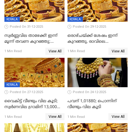
KERALA
KERALA
Posted On 31-12-2025
Posted On 29-12-2025
സ്വർണ്ണവില താഴേക്ക്! ഇന്ന്
ഒരാഴ്ചയ്ക്ക് ശേഷം ഇന്ന്
മൂന്ന് തവണ കുറഞ്ഞു;
കുറഞ്ഞു, രാവിലെ
ആശ്വാസമായി ഇടിവ്
റെക്കോർഡ് വില, വൈകിട്ട്
View All
View All
1 Min Read
1 Min Read
ഇടിവ്
KERALA
Posted On 27-12-2025
Posted On 24-12-2025
വൈകിട്ട് വീണ്ടും വില കൂടി;
പവന് 1,01880; പൊന്നിന്
സ്വർണവില ഗ്രാമിന് 13,000
വീണ്ടും വില കൂടി
ഭേദിച്ചു, വെള്ളിക്കും
View All
View All
1 Min Read
1 Min Read
റെക്കോർഡ്