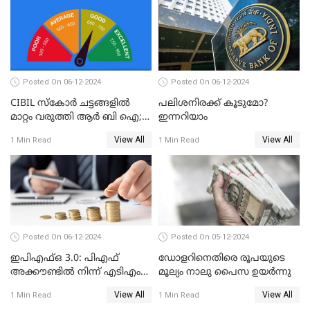
Posted On 06-12-2024
Posted On 06-12-2024
CIBIL സ്കോർ ചട്ടങ്ങളിൽ
പലിശനിരക്ക് കൂടുമോ?
മാറ്റം വരുത്തി ആർ ബി ഐ;
ഇന്നറിയാം
ക്രെഡിറ്റ് കാർഡുള്ളവരും
View All
View All
1 Min Read
1 Min Read
ലോൺ എടുത്തവരും
അറിഞ്ഞിരിക്കേണ്ട
കാര്യങ്ങൾ
Posted On 06-12-2024
Posted On 05-12-2024
ഇപിഎഫ്ഒ 3.0: പിഎഫ്
ഡോളറിനെതിരെ രൂപയുടെ
അക്കൗണ്ടിൽ നിന്ന് എടിഎം
മൂല്യം നാലു പൈസ ഉയര്‍ന്നു
പോലെ പണം പിൻവലിക്കാം
View All
View All
1 Min Read
1 Min Read