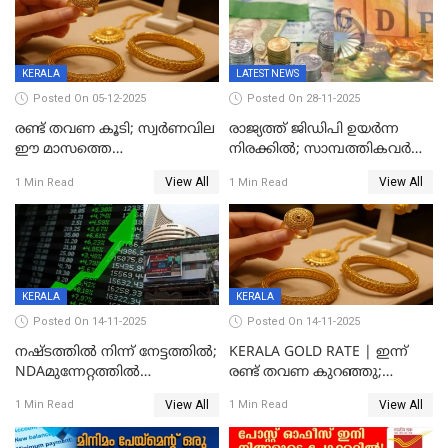
KERALA
LATEST NEWS
Posted On 05-12-2025
Posted On 28-11-2025
രണ്ട് തവണ കൂടി; സ്വർണവില
രാജ്യത്ത് ജിഡിപി ഉയര്‍ന്ന
ഈ മാസത്തെ
നിരക്കില്‍; സാമ്പത്തികവർഷം
ഉയർന്നനിരക്കിൽ
രണ്ടാം പാദത്തില്‍ ജിഡിപി 8.2
View All
View All
1 Min Read
1 Min Read
ശതമാനമായി; പ്രചോദനം
നൽകുന്നുവെന്ന് മോദി
KERALA
KERALA
Posted On 14-11-2025
Posted On 14-11-2025
നഷ്ടത്തിൽ നിന്ന് നേട്ടത്തിൽ;
KERALA GOLD RATE | ഇന്ന്
NDAമുന്നേറ്റത്തിൽ
രണ്ട് തവണ കുറഞ്ഞു;
ഓഹരിവിപണിയിലും കുതിപ്പ്
സ്വർണവിലയിൽ ഇടിവ്
View All
View All
1 Min Read
1 Min Read