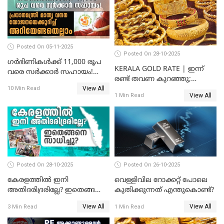
Posted On 05-11-2025
Posted On 28-10-2025
ഗർഭിണികൾക്ക് 11,000 രൂപ
KERALA GOLD RATE | ഇന്ന്
വരെ സർക്കാർ സഹായം!
രണ്ട് തവണ കുറഞ്ഞു;
പ്രധാനമന്ത്രി മാതൃ വന്ദന
View All
സ്വർണവില പവന് കുറഞ്ഞത്
10 Min Read
യോജനയെക്കുറിച്ച്
View All
1 Min Read
1800 രൂപ
അറിയേണ്ടതെല്ലാം
Posted On 28-10-2025
Posted On 26-10-2025
കേരളത്തിൽ ഇനി
വെള്ളിവില റോക്കറ്റ് പോലെ
അതിദരിദ്രരില്ലേ? ഇതെങ്ങനെ
കുതിക്കുന്നത് എന്തുകൊണ്ട്?
സാധിച്ചു? | INDIA'S FIRST
View All
View All
3 Min Read
1 Min Read
STATE FREE FROM EXTREME
POVERTY