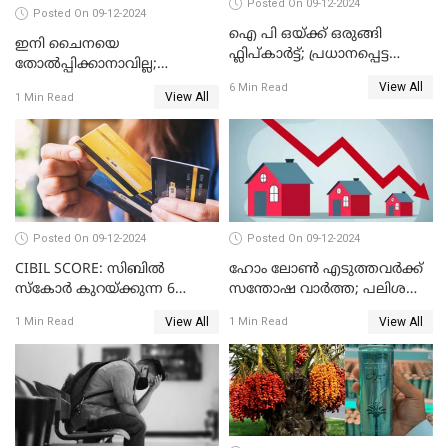
Posted On 09-12-2024
Posted On 09-12-2024
ഐ പി ഒയ്ക്ക് ഒരുങ്ങി
ഇനി ചൈനയെ
ഫ്ലിപ്കാർട്ട്; പ്രധാനപ്പെട്ട
തോൽപ്പിക്കാനാവില്ല;
കാര്യങ്ങൾ ഒറ്റനോട്ടത്തിൽ
യൂറോപ്പിനേയും
View All
6 Min Read
View All
1 Min Read
അമേരിക്കയേയും ഞെട്ടിച്ച്
ചൈനീസ് കാറുകൾ
Posted On 09-12-2024
Posted On 09-12-2024
CIBIL SCORE: സിബിൽ
ഹോം ലോൺ എടുത്തവർക്ക്
സ്കോർ കുറയ്ക്കുന്ന 6
സന്തോഷ വാർത്ത; പലിശ
കാര്യങ്ങൾ
നിരക്ക് കുറയാൻ പോകുന്നു
View All
View All
1 Min Read
1 Min Read