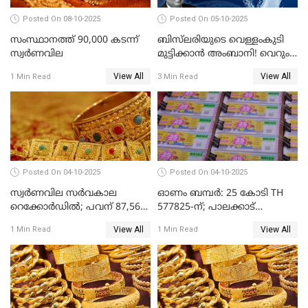
Posted On 08-10-2025
Posted On 05-10-2025
സംസ്ഥാനത്ത് 90,000 കടന്ന്
ബിസ്‌ലരിയുടെ വെള്ളംകുടി
സ്വര്‍ണവില
മുട്ടിക്കാൻ അംബാനി! വെറും
15 രൂപയ്ക്ക് 'ഷുവർ' വെള്ളം!
View All
View All
1 Min Read
3 Min Read
Posted On 04-10-2025
Posted On 04-10-2025
സ്വര്‍ണവില സര്‍വകാല
ഓണം ബമ്പർ: 25 കോടി TH
റെക്കോര്‍ഡില്‍; പവന് 87,560
577825-ന്; പാലക്കാട്
രൂപയിലെത്തി
റെക്കോർഡ് വിൽപ്പനയുമായി
View All
View All
1 Min Read
1 Min Read
മുന്നിൽ