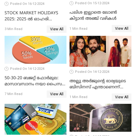
Posted On 15-12-2024
Posted On 16-12-2024
പലിശ ഇല്ലാതെ ലോൺ
STOCK MARKET HOLIDAYS
കിട്ടാൻ അഞ്ച് വഴികൾ
2025: 2025 ൽ ഓഹരി
വിപണിയിലെ അവധി
View All
1 Min Read
View All
3 Min Read
ദിനങ്ങൾ
Posted On 14-12-2024
Posted On 14-12-2024
50-30-20 ബജറ്റ് ഫോർമുല:
അല്ലു അർജുൻ്റെ ഭാര്യയുടെ
മാസാവസാനം നയാ പൈസ
ബിസിനസ് എന്താണെന്ന്
ഇല്ലെന്ന് പറയേണ്ടി വരില്ല
അറിയാമോ?
View All
7 Min Read
View All
1 Min Read