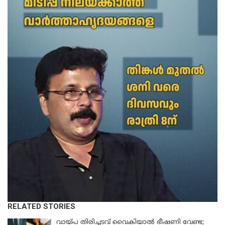
RELATED STORIES
വായ്പ തിരിച്ചടവ് വൈകിയാൽ ഭീഷണി വേണ്ട;