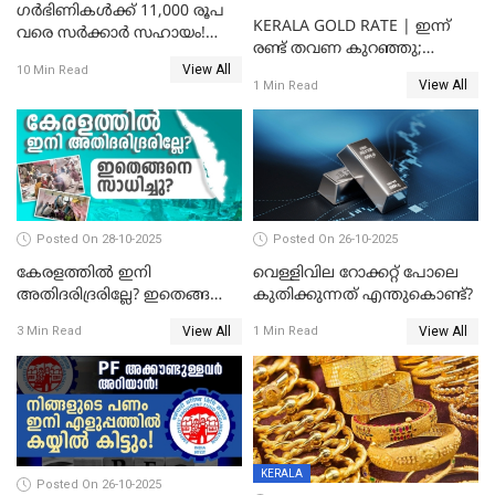
ഗർഭിണികൾക്ക് 11,000 രൂപ
KERALA GOLD RATE | ഇന്ന്
വരെ സർക്കാർ സഹായം!
രണ്ട് തവണ കുറഞ്ഞു;
പ്രധാനമന്ത്രി മാതൃ വന്ദന
View All
സ്വർണവില പവന് കുറഞ്ഞത്
10 Min Read
യോജനയെക്കുറിച്ച്
View All
1 Min Read
1800 രൂപ
അറിയേണ്ടതെല്ലാം
Posted On 28-10-2025
Posted On 26-10-2025
കേരളത്തിൽ ഇനി
വെള്ളിവില റോക്കറ്റ് പോലെ
അതിദരിദ്രരില്ലേ? ഇതെങ്ങനെ
കുതിക്കുന്നത് എന്തുകൊണ്ട്?
സാധിച്ചു? | INDIA'S FIRST
View All
View All
3 Min Read
1 Min Read
STATE FREE FROM EXTREME
POVERTY
KERALA
Posted On 26-10-2025