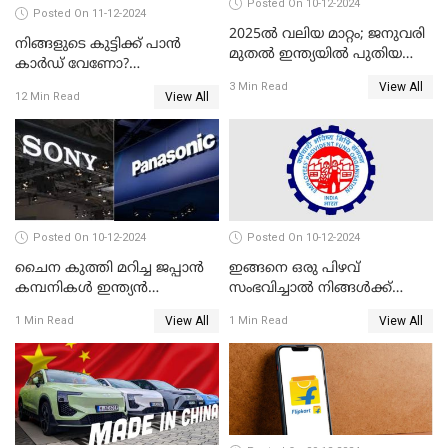
Posted On 10-12-2024
Posted On 11-12-2024
2025ൽ വലിയ മാറ്റം; ജനുവരി
നിങ്ങളുടെ കുട്ടിക്ക് പാൻ
മുതൽ ഇന്ത്യയിൽ പുതിയ
കാർഡ് വേണോ?
തൊഴിൽ അവസരങ്ങൾ
അപേക്ഷിക്കുന്നത്
View All
3 Min Read
View All
12 Min Read
എങ്ങനെയാണെന്ന് നോക്കാം
Posted On 10-12-2024
Posted On 10-12-2024
ചൈന കുത്തി മറിച്ച ജപ്പാൻ
ഇങ്ങനെ ഒരു പിഴവ്
കമ്പനികൾ ഇന്ത്യൻ
സംഭവിച്ചാൽ നിങ്ങൾക്ക്
ഇലക്ട്രോണിക്സ് വിപണിയിൽ
പിഎഫ് പെൻഷൻ ലഭിക്കില്ല
View All
View All
1 Min Read
1 Min Read
വീണ്ടും മുന്നിൽ