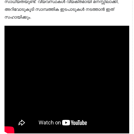
സാധ്യതയുണ്ട്. വ്യവസ്ഥകൾ വ്യക്തമായി മനസ്സിലാക്കി,
അറിവോടുകൂടി സാമ്പത്തിക ഇടപാടുകൾ നടത്താൻ ഇത്
സഹായിക്കും.