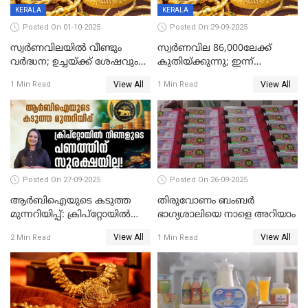
KERALA
KERALA
Posted On 01-10-2025
Posted On 29-09-2025
സ്വർണവിലയിൽ വീണ്ടും
സ്വര്‍ണവില 86,000ലേക്ക്
വർദ്ധന; ഉച്ചയ്ക്ക് ശേഷവും
കുതിയ്ക്കുന്നു; ഇന്ന്
കൂടി; മൂന്ന് ദിവസത്തിൽ
രണ്ടുതവണയായി കൂടിയത്
View All
View All
1 Min Read
1 Min Read
കൂടിയത് പവന് 2,760 രൂപ
1040 രൂപ
Posted On 27-09-2025
Posted On 26-09-2025
ആർബിഐയുടെ കടുത്ത
തിരുവോണം ബംബര്‍
മുന്നറിയിപ്പ്: ക്രിപ്റ്റോയിൽ
ഭാഗ്യശാലിയെ നാളെ അറിയാം
നിങ്ങളുടെ പണത്തിന്
View All
View All
2 Min Read
1 Min Read
സുരക്ഷയില്ല!