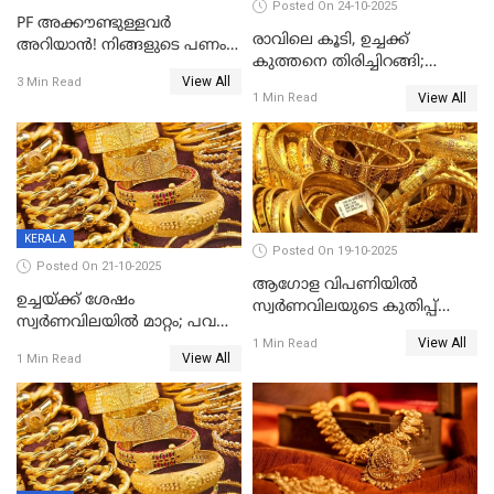
Posted On 24-10-2025
PF അക്കൗണ്ടുള്ളവർ
രാവിലെ കൂടി, ഉച്ചക്ക്
അറിയാൻ! നിങ്ങളുടെ പണം
കുത്തനെ തിരിച്ചിറങ്ങി;
ഇനി എളുപ്പത്തിൽ കയ്യിൽ
View All
സ്വർണവില പവന് 800 രൂപ
3 Min Read
കിട്ടും!
View All
1 Min Read
കുറഞ്ഞു
KERALA
Posted On 19-10-2025
Posted On 21-10-2025
ആഗോള വിപണിയിൽ
ഉച്ചയ്ക്ക് ശേഷം
സ്വർണവിലയുടെ കുതിപ്പ്
സ്വർണവിലയിൽ മാറ്റം; പവന്
തുടരുന്നു
View All
1600 രൂപ കുറഞ്ഞു
1 Min Read
View All
1 Min Read