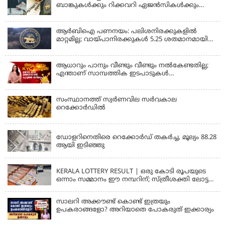
ബാങ്കുകൾക്കും റിക്കവറി ഏജൻസികൾക്കും
കർശന നിയന്ത്രണങ്ങളുമായി ആർ ബി ഐ;
ഇഎംഐ മുടങ്ങിയാല്‍ സ്മാര്‍ട്ട് ഫോണ്‍ ലോക്ക്
ആകുമോ? ആര്‍ബിഐയുടെ പുതിയ
ആർബിഐ പണനയം: പലിശനിരക്കുകളിൽ
നിര്‍ദേശങ്ങള്‍
മാറ്റമില്ല; വായ്പാനിരക്കുകൾ 5.25 ശതമാനമായി
തുടരും
ആധാറും പാനും വീണ്ടും വീണ്ടും നൽകേണ്ടതില്ല;
എന്താണ് സാമ്പത്തിക ഇടപാടുകൾ
എളുപ്പമാക്കുന്ന CKYC?
സംസ്ഥാനത്ത് സ്വര്‍ണവില സര്‍വകാല
റെക്കോര്‍ഡില്‍
KERALA
ഡോളറിനെതിരെ റെക്കോർഡ് തകർച്ച, മൂല്യം 88.28
ആയി ഇടിഞ്ഞു
KERALA
KERALA LOTTERY RESULT | ഒരു കോടി രൂപയുടെ
ഒന്നാം സമ്മാനം ഈ നമ്പറിന്; സ്ത്രീശക്തി ലോട്ടറി
ഫലം പ്രഖ്യാപിച്ചു | STHREE SAKTHI SS 482 LOTTERY
RESULT
സാലറി അക്കൗണ്ട് കൊണ്ട് ഇത്രയും
ഉപകരാങ്ങളോ? അറിയാതെ പോകരുത് ഇക്കാര്യം