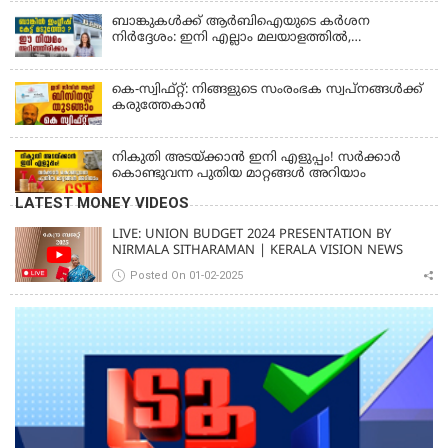
ബാങ്കുകൾക്ക് ആർബിഐയുടെ കർശന
നിർദ്ദേശം: ഇനി എല്ലാം മലയാളത്തിൽ,
പരാതികൾക്ക് ഉടൻ പരിഹാരം
കെ-സ്വിഫ്റ്റ്: നിങ്ങളുടെ സംരംഭക സ്വപ്നങ്ങൾക്ക്
കരുത്തേകാൻ
നികുതി അടയ്ക്കാൻ ഇനി എളുപ്പം! സർക്കാർ
കൊണ്ടുവന്ന പുതിയ മാറ്റങ്ങൾ അറിയാം
LATEST MONEY VIDEOS
LIVE: UNION BUDGET 2024 PRESENTATION BY
NIRMALA SITHARAMAN | KERALA VISION NEWS
Posted On 01-02-2025