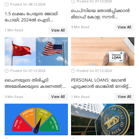
Posted On 07-12-2024
Posted On 08-12-2024
പെപ്സിയെ തോൽപ്പിക്കാൻ
1.5 ലക്ഷം പേരുടെ ജോലി
മിലാഫ് കോള; സൗദി
പോയി; 2024ൽ ഐടി
അറേബ്യയുടെ ഈന്തപ്പഴ
മേഖലയിൽ സംഭവിച്ചത്
View All
3 Min Read
കോളയേക്കുറിച്ച് അറിയാം
View All
1 Min Read
Posted On 07-12-2024
Posted On 07-12-2024
ചൈനയുടെ തിരിച്ചടി
PERSONAL LOANS: ലോൺ
അമേരിക്കയുടെ കരണത്ത്;
എടുക്കാൻ ബാങ്കിൽ നേരിട്ട്
നഷ്ടം 3 ബില്ല്യൺ ഡോളർ
പോകണോ? ഓൺലൈൻ വഴി
View All
View All
3 Min Read
1 Min Read
ചെയ്തുകൂടേ?