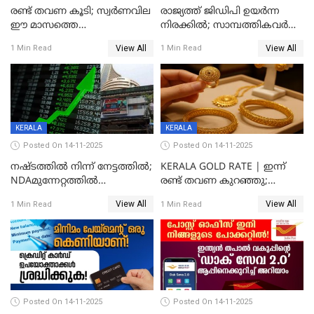
രണ്ട് തവണ കൂടി; സ്വർണവില
രാജ്യത്ത് ജിഡിപി ഉയര്‍ന്ന
ഈ മാസത്തെ
നിരക്കില്‍; സാമ്പത്തികവർഷം
ഉയർന്നനിരക്കിൽ
രണ്ടാം പാദത്തില്‍ ജിഡിപി 8.2
View All
View All
1 Min Read
1 Min Read
ശതമാനമായി; പ്രചോദനം
നൽകുന്നുവെന്ന് മോദി
KERALA
KERALA
Posted On 14-11-2025
Posted On 14-11-2025
നഷ്ടത്തിൽ നിന്ന് നേട്ടത്തിൽ;
KERALA GOLD RATE | ഇന്ന്
NDAമുന്നേറ്റത്തിൽ
രണ്ട് തവണ കുറഞ്ഞു;
ഓഹരിവിപണിയിലും കുതിപ്പ്
സ്വർണവിലയിൽ ഇടിവ്
View All
View All
1 Min Read
1 Min Read
Posted On 14-11-2025
Posted On 14-11-2025