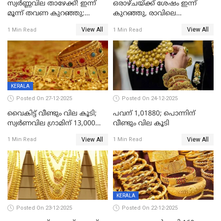
സ്വർണ്ണവില താഴേക്ക്! ഇന്ന്
ഒരാഴ്ചയ്ക്ക് ശേഷം ഇന്ന്
മൂന്ന് തവണ കുറഞ്ഞു;
കുറഞ്ഞു, രാവിലെ
ആശ്വാസമായി ഇടിവ്
റെക്കോർഡ് വില, വൈകിട്ട്
View All
View All
1 Min Read
1 Min Read
ഇടിവ്
KERALA
Posted On 27-12-2025
Posted On 24-12-2025
വൈകിട്ട് വീണ്ടും വില കൂടി;
പവന് 1,01880; പൊന്നിന്
സ്വർണവില ഗ്രാമിന് 13,000
വീണ്ടും വില കൂടി
ഭേദിച്ചു, വെള്ളിക്കും
View All
View All
1 Min Read
1 Min Read
റെക്കോർഡ്
KERALA
Posted On 23-12-2025
Posted On 22-12-2025