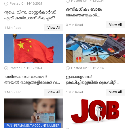
Posted On 14-12-2024
Posted On 14-12-2024
ഒന്നിലധികം ബാങ്ക്
റുപേ, വിസ, മാസ്റ്റർകാർഡ്;
അക്കൗണ്ടുകൾ
ഏത് കാർഡാണ് മികച്ചത്?
നിയമവിരുദ്ധമാണോ? ആർ
View All
3 Min Read
ബി ഐ പറയുന്നത് എന്താണ്?
View All
1 Min Read
Posted On 12-12-2024
Posted On 11-12-2024
ചതിയോ സഹായമോ?
ഇക്കാര്യങ്ങൾ
അയൽ രാജ്യങ്ങളിലേക്ക് വൻ
ശ്രദ്ധിച്ചില്ലെങ്കിൽ ക്രെഡിറ്റ്
തോതിൽ പണം ഒഴുക്കി
കാർഡ് വലിയ അപകടകാരി
View All
View All
1 Min Read
1 Min Read
ചൈന
PAN - PERMANENT ACCOUNT NUMBER