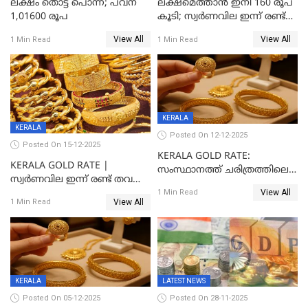
ലക്ഷം തൊട്ട് പൊന്ന്; പവന്
ലക്ഷമെത്താൻ ഇനി 160 രൂപ
1,01600 രൂപ
കൂടി; സ്വർണവില ഇന്ന് രണ്ട്
തവണ കൂടി
View All
View All
1 Min Read
1 Min Read
KERALA
KERALA
Posted On 12-12-2025
Posted On 15-12-2025
KERALA GOLD RATE:
KERALA GOLD RATE |
സംസ്ഥാനത്ത് ചരിത്രത്തിലെ
സ്വർണവില ഇന്ന് രണ്ട് തവണ
ഏറ്റവും വലിയ വിലയിൽ
View All
കൂടി, ഒരു ലക്ഷത്തിനരികിൽ;
1 Min Read
സ്വർണം; സർവ്വകാല
View All
1 Min Read
സർവകാല റെക്കോഡ്
റെക്കോർഡിൽ
KERALA
LATEST NEWS
Posted On 05-12-2025
Posted On 28-11-2025