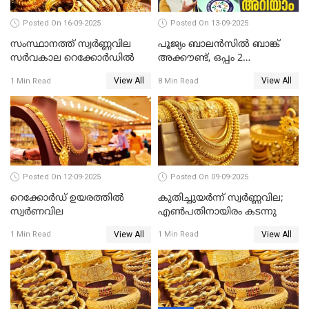
Posted On 16-09-2025
Posted On 13-09-2025
സംസ്ഥാനത്ത് സ്വര്‍ണ്ണവില
പൂജ്യം ബാലൻസിൽ ബാങ്ക്
സർവകാല റെക്കോർഡിൽ
അക്കൗണ്ട്, ഒപ്പം 2
ലക്ഷത്തിന്റെ ഇൻഷുറൻസും!
View All
View All
1 Min Read
8 Min Read
ജൻ ധൻ നേട്ടങ്ങൾ അറിയാം
Posted On 12-09-2025
Posted On 09-09-2025
റെക്കോര്‍ഡ് ഉയരത്തിൽ
കുതിച്ചുയർന്ന് സ്വർണ്ണവില;
സ്വര്‍ണവില
എണ്‍പതിനായിരം കടന്നു
View All
View All
1 Min Read
1 Min Read