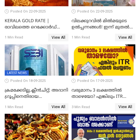
Posted On 22-09-2025
Posted On 22-09-2025
KERALA GOLD RATE |
വിലക്കുറവിൽ മിൽമയുടെ
രാവിലത്തെ റെക്കോർഡ്
ഉൽപ്പന്നങ്ങൾ! ഇന്ന് മുതൽ
ഉച്ചയ്ക്ക് തിരുത്തി; ഇന്ന് രണ്ട്
ജിഎസ്ടി ആനുകൂല്യം
View All
View All
1 Min Read
1 Min Read
തവണ കൂടി; പവൻ വില
ഉപഭോക്താക്കൾക്ക്
83,000 ലേക്ക്
LATEST NEWS
Posted On 18-09-2025
Posted On 17-09-2025
ക്രമക്കേടില്ല,ക്ലീൻചിറ്റ്; അദാനി
വരുമാനം 3 ലക്ഷത്തിൽ
​ഗ്രൂപ്പിനെതിരായ
താഴെയോ? എങ്കിലും ITR
ഹിൻഡൻബർഗ് റിപ്പോർട്ട്
ഫയൽ ചെയ്യണം
View All
View All
1 Min Read
3 Min Read
തള്ളി സെബി