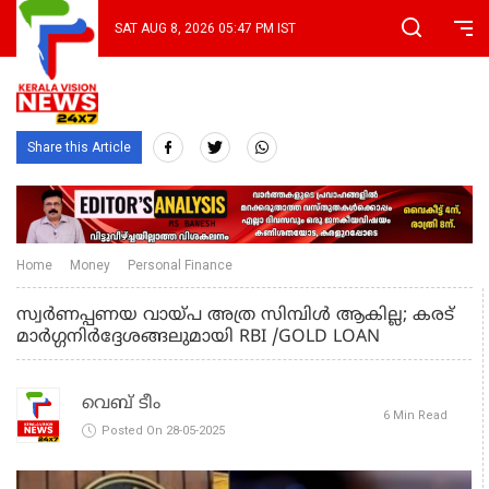
SAT AUG 8, 2026 05:47 PM IST
Share this Article
Home
Money
Personal Finance
സ്വർണപ്പണയ വായ്‌പ അത്ര സിമ്പിൾ ആകില്ല; കരട്
മാർഗ്ഗനിർദ്ദേശങ്ങലുമായി RBI /GOLD LOAN
വെബ് ടീം
6 Min Read
Posted On 28-05-2025