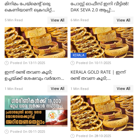
മിനിമം പേയ്മെന്റ് ഒരു
പോസ്റ്റ് ഓഫീസ് ഇനി വീട്ടിൽ!
കെണിയാണ്! ക്രെഡിറ്റ്
DAK SEVA 2.0 ആപ്പ്:
കാർഡ് ഉപയോക്താക്കൾ
ഉപയോഗങ്ങൾ
View All
View All
5 Min Read
6 Min Read
ശ്രദ്ധിക്കുക!
എന്തൊക്കെയാണെന്ന്
നോക്കാം
KERALA
Posted On 13-11-2025
Posted On 10-11-2025
ഇന്ന് രണ്ട് തവണ കൂടി;
KERALA GOLD RATE | ഇന്ന്
ഉച്ചയ്ക്ക് ശേഷവും വർദ്ധനവ്;
രണ്ട് തവണ കൂടി;
സംസ്ഥാനത്ത്
സ്വർണവിലയിൽ കുതിപ്പ്
View All
View All
1 Min Read
1 Min Read
സ്വർണവിലയിൽ കുതിപ്പ്
Posted On 05-11-2025
Posted On 28-10-2025