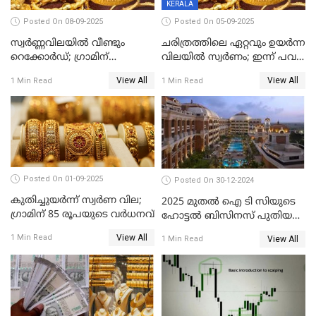
KERALA
Posted On 08-09-2025
Posted On 05-09-2025
സ്വർണ്ണവിലയിൽ വീണ്ടും
ചരിത്രത്തിലെ ഏറ്റവും ഉയർന്ന
റെക്കോർഡ്; ഗ്രാമിന്
വിലയിൽ സ്വർണം; ഇന്ന് പവന്
പതിനായിരത്തിനരികെ,15
കൂടിയത് 560 രൂപ
View All
View All
1 Min Read
1 Min Read
രൂപ മാത്രം കുറവ്
Posted On 01-09-2025
Posted On 30-12-2024
കുതിച്ചുയർന്ന് സ്വർണ വില;
2025 മുതൽ ഐ ടി സിയുടെ
ഗ്രാമിന് 85 രൂപയുടെ വർധനവ്
ഹോട്ടൽ ബിസിനസ് പുതിയ
കമ്പനിക്ക് കീഴിൽ; ഓഹരി
View All
1 Min Read
View All
1 Min Read
ഉടമകൾ അറിയേണ്ട
കാര്യങ്ങൾ