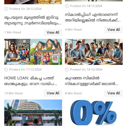
Posted On 18-12-2024
Posted On 24-12-2024
സ്കാൽപ്പിംഗ് എന്താണെന്ന്
രൂപയുടെ മൂല്യത്തില്‍ ഇടിവു
അറിയില്ലെങ്കിൽ നിങ്ങൾക്ക്
തുടരുന്നു ;സ്വര്‍ണവിലയിലും
ട്രേഡിംഗ് അറിയില്ല
കുറവ്
View All
4 Min Read
View All
1 Min Read
Posted On 17-12-2024
Posted On 16-12-2024
HOME LOAN: മികച്ച പത്ത്
കുറഞ്ഞ സിബിൽ
ബാങ്കുകളും; ഭവന വായ്പ
സ്കോറുള്ളവർക്ക് ലോൺ
പലിശ നിരക്കും
കിട്ടാൻ ചില എളുപ്പ വഴികൾ
View All
View All
13 Min Read
8 Min Read