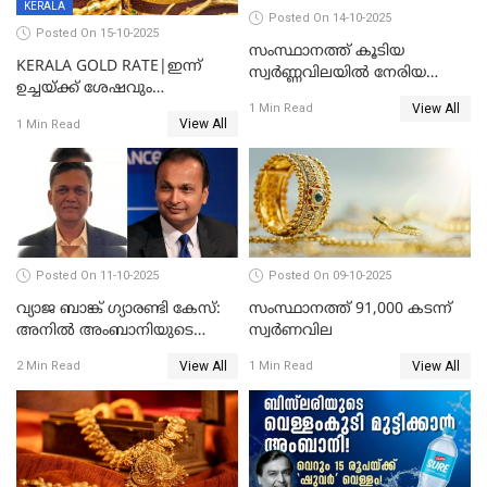
KERALA
Posted On 14-10-2025
Posted On 15-10-2025
സംസ്ഥാനത്ത് കൂടിയ
KERALA GOLD RATE|ഇന്ന്
സ്വർണ്ണവിലയിൽ നേരിയ
ഉച്ചയ്ക്ക് ശേഷവും
കുറവ്
View All
സ്വർണവിലയിൽ വർദ്ധനവ്;
1 Min Read
View All
1 Min Read
പവന് കൂടിയത് 400 രൂപ
Posted On 11-10-2025
Posted On 09-10-2025
വ്യാജ ബാങ്ക് ഗ്യാരണ്ടി കേസ്:
സംസ്ഥാനത്ത് 91,000 കടന്ന്
അനിൽ അംബാനിയുടെ
സ്വര്‍ണവില
റിലയൻസ് പവർ സിഎഫ്ഒ
View All
View All
2 Min Read
1 Min Read
അറസ്റ്റിൽ; ഇഡി അന്വേഷണം
വ്യാപിപ്പിക്കുന്നു