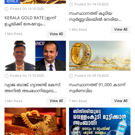
KERALA
Posted On 14-10-2025
Posted On 15-10-2025
സംസ്ഥാനത്ത് കൂടിയ
KERALA GOLD RATE|ഇന്ന്
സ്വർണ്ണവിലയിൽ നേരിയ
ഉച്ചയ്ക്ക് ശേഷവും
കുറവ്
View All
സ്വർണവിലയിൽ വർദ്ധനവ്;
1 Min Read
View All
1 Min Read
പവന് കൂടിയത് 400 രൂപ
Posted On 11-10-2025
Posted On 09-10-2025
വ്യാജ ബാങ്ക് ഗ്യാരണ്ടി കേസ്:
സംസ്ഥാനത്ത് 91,000 കടന്ന്
അനിൽ അംബാനിയുടെ
സ്വര്‍ണവില
റിലയൻസ് പവർ സിഎഫ്ഒ
View All
View All
2 Min Read
1 Min Read
അറസ്റ്റിൽ; ഇഡി അന്വേഷണം
വ്യാപിപ്പിക്കുന്നു