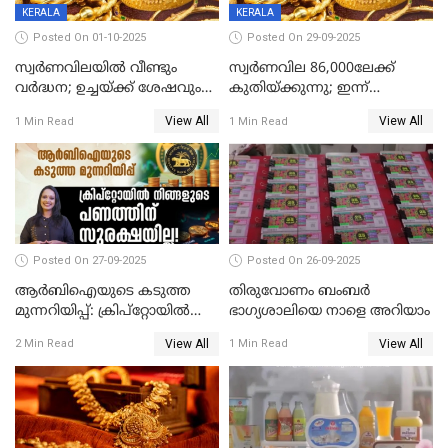
KERALA
KERALA
Posted On 01-10-2025
Posted On 29-09-2025
സ്വർണവിലയിൽ വീണ്ടും
സ്വര്‍ണവില 86,000ലേക്ക്
വർദ്ധന; ഉച്ചയ്ക്ക് ശേഷവും
കുതിയ്ക്കുന്നു; ഇന്ന്
കൂടി; മൂന്ന് ദിവസത്തിൽ
രണ്ടുതവണയായി കൂടിയത്
View All
View All
1 Min Read
1 Min Read
കൂടിയത് പവന് 2,760 രൂപ
1040 രൂപ
Posted On 27-09-2025
Posted On 26-09-2025
ആർബിഐയുടെ കടുത്ത
തിരുവോണം ബംബര്‍
മുന്നറിയിപ്പ്: ക്രിപ്റ്റോയിൽ
ഭാഗ്യശാലിയെ നാളെ അറിയാം
നിങ്ങളുടെ പണത്തിന്
View All
View All
2 Min Read
1 Min Read
സുരക്ഷയില്ല!