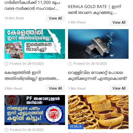
ഗർഭിണികൾക്ക് 11,000 രൂപ
KERALA GOLD RATE | ഇന്ന്
വരെ സർക്കാർ സഹായം!
രണ്ട് തവണ കുറഞ്ഞു;
പ്രധാനമന്ത്രി മാതൃ വന്ദന
View All
സ്വർണവില പവന് കുറഞ്ഞത്
10 Min Read
യോജനയെക്കുറിച്ച്
View All
1 Min Read
1800 രൂപ
അറിയേണ്ടതെല്ലാം
Posted On 28-10-2025
Posted On 26-10-2025
കേരളത്തിൽ ഇനി
വെള്ളിവില റോക്കറ്റ് പോലെ
അതിദരിദ്രരില്ലേ? ഇതെങ്ങനെ
കുതിക്കുന്നത് എന്തുകൊണ്ട്?
സാധിച്ചു? | INDIA'S FIRST
View All
View All
3 Min Read
1 Min Read
STATE FREE FROM EXTREME
POVERTY
KERALA
Posted On 26-10-2025