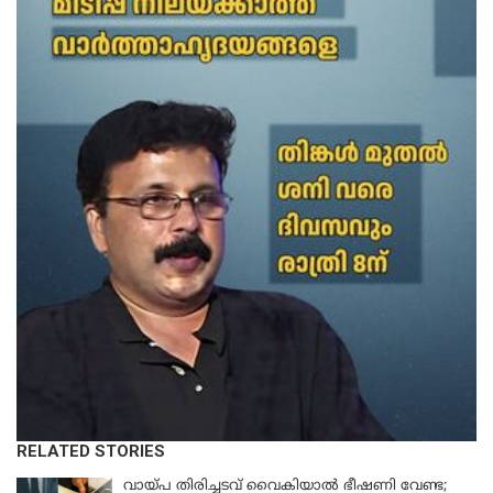
RELATED STORIES
വായ്പ തിരിച്ചടവ് വൈകിയാൽ ഭീഷണി വേണ്ട;