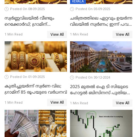
KERALA
Posted On 08-09-2025
Posted On 05-09-2025
സ്വർണ്ണവിലയിൽ വീണ്ടും
ചരിത്രത്തിലെ ഏറ്റവും ഉയർന്ന
റെക്കോർഡ്; ഗ്രാമിന്
വിലയിൽ സ്വർണം; ഇന്ന് പവന്
പതിനായിരത്തിനരികെ,15
കൂടിയത് 560 രൂപ
View All
View All
1 Min Read
1 Min Read
രൂപ മാത്രം കുറവ്
Posted On 01-09-2025
Posted On 30-12-2024
കുതിച്ചുയർന്ന് സ്വർണ വില;
2025 മുതൽ ഐ ടി സിയുടെ
ഗ്രാമിന് 85 രൂപയുടെ വർധനവ്
ഹോട്ടൽ ബിസിനസ് പുതിയ
കമ്പനിക്ക് കീഴിൽ; ഓഹരി
View All
1 Min Read
View All
1 Min Read
ഉടമകൾ അറിയേണ്ട
കാര്യങ്ങൾ