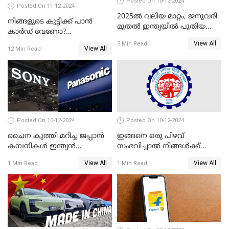
Posted On 10-12-2024
Posted On 11-12-2024
2025ൽ വലിയ മാറ്റം; ജനുവരി
നിങ്ങളുടെ കുട്ടിക്ക് പാൻ
മുതൽ ഇന്ത്യയിൽ പുതിയ
കാർഡ് വേണോ?
തൊഴിൽ അവസരങ്ങൾ
അപേക്ഷിക്കുന്നത്
View All
3 Min Read
View All
12 Min Read
എങ്ങനെയാണെന്ന് നോക്കാം
Posted On 10-12-2024
Posted On 10-12-2024
ചൈന കുത്തി മറിച്ച ജപ്പാൻ
ഇങ്ങനെ ഒരു പിഴവ്
കമ്പനികൾ ഇന്ത്യൻ
സംഭവിച്ചാൽ നിങ്ങൾക്ക്
ഇലക്ട്രോണിക്സ് വിപണിയിൽ
പിഎഫ് പെൻഷൻ ലഭിക്കില്ല
View All
View All
1 Min Read
1 Min Read
വീണ്ടും മുന്നിൽ