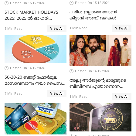
Posted On 15-12-2024
Posted On 16-12-2024
പലിശ ഇല്ലാതെ ലോൺ
STOCK MARKET HOLIDAYS
കിട്ടാൻ അഞ്ച് വഴികൾ
2025: 2025 ൽ ഓഹരി
വിപണിയിലെ അവധി
View All
1 Min Read
View All
3 Min Read
ദിനങ്ങൾ
Posted On 14-12-2024
Posted On 14-12-2024
50-30-20 ബജറ്റ് ഫോർമുല:
അല്ലു അർജുൻ്റെ ഭാര്യയുടെ
മാസാവസാനം നയാ പൈസ
ബിസിനസ് എന്താണെന്ന്
ഇല്ലെന്ന് പറയേണ്ടി വരില്ല
അറിയാമോ?
View All
7 Min Read
View All
1 Min Read