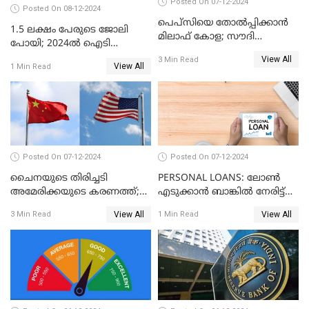
Posted On 07-12-2024
Posted On 08-12-2024
പെപ്സിയെ തോൽപ്പിക്കാൻ
1.5 ലക്ഷം പേരുടെ ജോലി
മിലാഫ് കോള; സൗദി
പോയി; 2024ൽ ഐടി
അറേബ്യയുടെ ഈന്തപ്പഴ
മേഖലയിൽ സംഭവിച്ചത്
View All
3 Min Read
കോളയേക്കുറിച്ച് അറിയാം
View All
1 Min Read
Posted On 07-12-2024
Posted On 07-12-2024
ചൈനയുടെ തിരിച്ചടി
PERSONAL LOANS: ലോൺ
അമേരിക്കയുടെ കരണത്ത്;
എടുക്കാൻ ബാങ്കിൽ നേരിട്ട്
നഷ്ടം 3 ബില്ല്യൺ ഡോളർ
പോകണോ? ഓൺലൈൻ വഴി
View All
View All
3 Min Read
1 Min Read
ചെയ്തുകൂടേ?