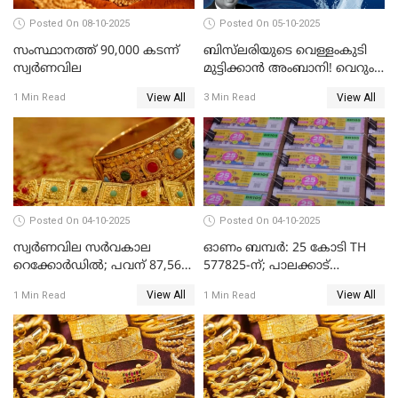
Posted On 08-10-2025
Posted On 05-10-2025
സംസ്ഥാനത്ത് 90,000 കടന്ന്
ബിസ്‌ലരിയുടെ വെള്ളംകുടി
സ്വര്‍ണവില
മുട്ടിക്കാൻ അംബാനി! വെറും
15 രൂപയ്ക്ക് 'ഷുവർ' വെള്ളം!
View All
View All
1 Min Read
3 Min Read
Posted On 04-10-2025
Posted On 04-10-2025
സ്വര്‍ണവില സര്‍വകാല
ഓണം ബമ്പർ: 25 കോടി TH
റെക്കോര്‍ഡില്‍; പവന് 87,560
577825-ന്; പാലക്കാട്
രൂപയിലെത്തി
റെക്കോർഡ് വിൽപ്പനയുമായി
View All
View All
1 Min Read
1 Min Read
മുന്നിൽ