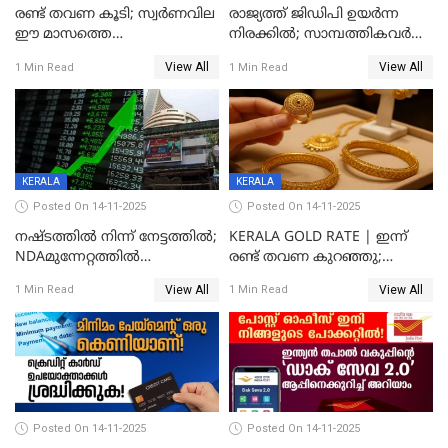
രണ്ട് തവണ കൂടി; സ്വർണവില
രാജ്യത്ത് ജിഡിപി ഉയര്‍ന്ന
ഈ മാസത്തെ
നിരക്കില്‍; സാമ്പത്തികവർഷം
ഉയർന്നനിരക്കിൽ
രണ്ടാം പാദത്തില്‍ ജിഡിപി 8.2
View All
View All
1 Min Read
1 Min Read
ശതമാനമായി; പ്രചോദനം
നൽകുന്നുവെന്ന് മോദി
KERALA
KERALA
Posted On 14-11-2025
Posted On 14-11-2025
നഷ്ടത്തിൽ നിന്ന് നേട്ടത്തിൽ;
KERALA GOLD RATE | ഇന്ന്
NDAമുന്നേറ്റത്തിൽ
രണ്ട് തവണ കുറഞ്ഞു;
ഓഹരിവിപണിയിലും കുതിപ്പ്
സ്വർണവിലയിൽ ഇടിവ്
View All
View All
1 Min Read
1 Min Read
Posted On 14-11-2025
Posted On 14-11-2025