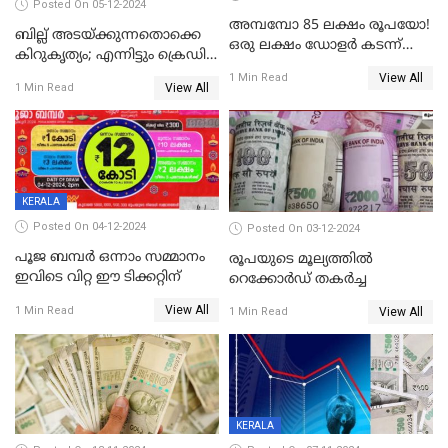
Posted On 05-12-2024
അമ്പമ്പോ 85 ലക്ഷം രൂപയോ!
ബില്ല് അടയ്ക്കുന്നതൊക്കെ
ഒരു ലക്ഷം ഡോളർ കടന്ന്
കിറുകൃത്യം; എന്നിട്ടും ക്രെഡിറ്റ്
ബിറ്റ്‌കോയിൻ മൂല്യം
സ്കോർ ( CIBIL SCORE)
View All
1 Min Read
View All
1 Min Read
കൂടുന്നില്ലേ? കാരണം ഇതാണ്
KERALA
Posted On 04-12-2024
Posted On 03-12-2024
പൂജ ബമ്പർ ഒന്നാം സമ്മാനം
രൂപയുടെ മൂല്യത്തില്‍
ഇവിടെ വിറ്റ ഈ ടിക്കറ്റിന്
റെക്കോര്‍ഡ് തകര്‍ച്ച
View All
1 Min Read
View All
1 Min Read
KERALA