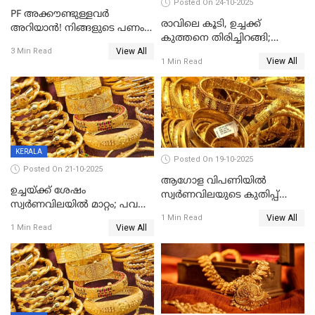
Posted On 24-10-2025
PF അക്കൗണ്ടുള്ളവർ
രാവിലെ കൂടി, ഉച്ചക്ക്
അറിയാൻ! നിങ്ങളുടെ പണം
കുത്തനെ തിരിച്ചിറങ്ങി;
ഇനി എളുപ്പത്തിൽ കയ്യിൽ
View All
സ്വർണവില പവന് 800 രൂപ
3 Min Read
കിട്ടും!
View All
1 Min Read
കുറഞ്ഞു
KERALA
Posted On 19-10-2025
Posted On 21-10-2025
ആഗോള വിപണിയിൽ
ഉച്ചയ്ക്ക് ശേഷം
സ്വർണവിലയുടെ കുതിപ്പ്
സ്വർണവിലയിൽ മാറ്റം; പവന്
തുടരുന്നു
View All
1600 രൂപ കുറഞ്ഞു
1 Min Read
View All
1 Min Read