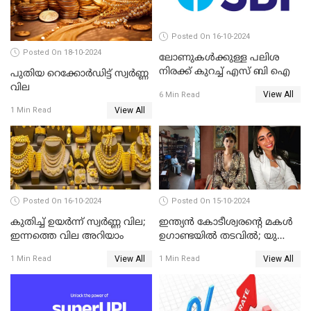
Posted On 16-10-2024
Posted On 18-10-2024
ലോണുകൾക്കുള്ള പലിശ
നിരക്ക് കുറച്ച് എസ് ബി ഐ
പുതിയ റെക്കോർഡിട്ട് സ്വർണ്ണ
വില
View All
6 Min Read
View All
1 Min Read
Posted On 16-10-2024
Posted On 15-10-2024
കുതിച്ച് ഉയർന്ന് സ്വർണ്ണ വില;
ഇന്ത്യൻ കോടീശ്വരൻ്റെ മകൾ
ഇന്നത്തെ വില അറിയാം
ഉഗാണ്ടയിൽ തടവിൽ; യു
എൻ ഇടപെടണമെന്ന്
View All
View All
1 Min Read
1 Min Read
ആവശ്യം