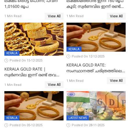
ലക്ഷം തൊട്ട് പൊന്ന്; പവന്
ലക്ഷമെത്താൻ ഇനി 160 രൂപ
1,01600 രൂപ
കൂടി; സ്വർണവില ഇന്ന് രണ്ട്
തവണ കൂടി
View All
View All
1 Min Read
1 Min Read
KERALA
KERALA
Posted On 12-12-2025
Posted On 15-12-2025
KERALA GOLD RATE:
KERALA GOLD RATE |
സംസ്ഥാനത്ത് ചരിത്രത്തിലെ
സ്വർണവില ഇന്ന് രണ്ട് തവണ
ഏറ്റവും വലിയ വിലയിൽ
View All
കൂടി, ഒരു ലക്ഷത്തിനരികിൽ;
1 Min Read
സ്വർണം; സർവ്വകാല
View All
1 Min Read
സർവകാല റെക്കോഡ്
റെക്കോർഡിൽ
KERALA
LATEST NEWS
Posted On 05-12-2025
Posted On 28-11-2025