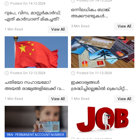
Posted On 14-12-2024
Posted On 14-12-2024
ഒന്നിലധികം ബാങ്ക്
റുപേ, വിസ, മാസ്റ്റർകാർഡ്;
അക്കൗണ്ടുകൾ
ഏത് കാർഡാണ് മികച്ചത്?
നിയമവിരുദ്ധമാണോ? ആർ
View All
3 Min Read
ബി ഐ പറയുന്നത് എന്താണ്?
View All
1 Min Read
Posted On 12-12-2024
Posted On 11-12-2024
ചതിയോ സഹായമോ?
ഇക്കാര്യങ്ങൾ
അയൽ രാജ്യങ്ങളിലേക്ക് വൻ
ശ്രദ്ധിച്ചില്ലെങ്കിൽ ക്രെഡിറ്റ്
തോതിൽ പണം ഒഴുക്കി
കാർഡ് വലിയ അപകടകാരി
View All
View All
1 Min Read
1 Min Read
ചൈന
PAN - PERMANENT ACCOUNT NUMBER