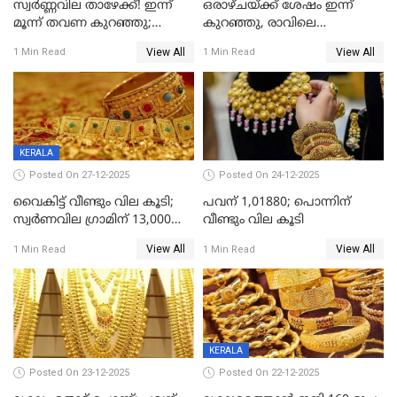
സ്വർണ്ണവില താഴേക്ക്! ഇന്ന്
ഒരാഴ്ചയ്ക്ക് ശേഷം ഇന്ന്
മൂന്ന് തവണ കുറഞ്ഞു;
കുറഞ്ഞു, രാവിലെ
ആശ്വാസമായി ഇടിവ്
റെക്കോർഡ് വില, വൈകിട്ട്
View All
View All
1 Min Read
1 Min Read
ഇടിവ്
KERALA
Posted On 27-12-2025
Posted On 24-12-2025
വൈകിട്ട് വീണ്ടും വില കൂടി;
പവന് 1,01880; പൊന്നിന്
സ്വർണവില ഗ്രാമിന് 13,000
വീണ്ടും വില കൂടി
ഭേദിച്ചു, വെള്ളിക്കും
View All
View All
1 Min Read
1 Min Read
റെക്കോർഡ്
KERALA
Posted On 23-12-2025
Posted On 22-12-2025