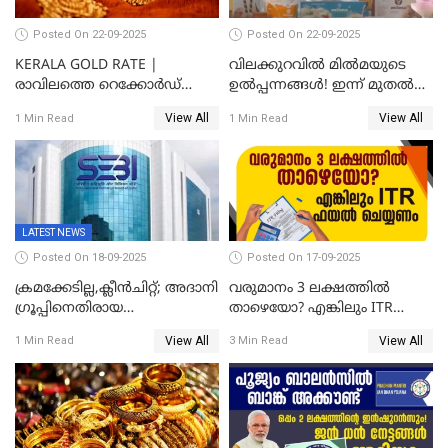
Posted On 22-09-2025
Posted On 22-09-2025
KERALA GOLD RATE |
വിലക്കുറവിൽ മിൽമയുടെ
രാവിലത്തെ റെക്കോർഡ്
ഉൽപ്പന്നങ്ങൾ! ഇന്ന് മുതൽ
ഉച്ചയ്ക്ക് തിരുത്തി; ഇന്ന് രണ്ട്
ജിഎസ്ടി ആനുകൂല്യം
View All
View All
1 Min Read
1 Min Read
തവണ കൂടി; പവൻ വില
ഉപഭോക്താക്കൾക്ക്
83,000 ലേക്ക്
LATEST NEWS
Posted On 18-09-2025
Posted On 17-09-2025
ക്രമക്കേടില്ല,ക്ലീൻചിറ്റ്; അദാനി
വരുമാനം 3 ലക്ഷത്തിൽ
​ഗ്രൂപ്പിനെതിരായ
താഴെയോ? എങ്കിലും ITR
ഹിൻഡൻബർഗ് റിപ്പോർട്ട്
ഫയൽ ചെയ്യണം
View All
View All
1 Min Read
3 Min Read
തള്ളി സെബി