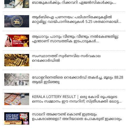
ബാങ്കുകൾക്കും റിക്കവറി ഏജൻസികൾക്കും
കർശന നിയന്ത്രണങ്ങളുമായി ആർ ബി ഐ;
ഇഎംഐ മുടങ്ങിയാല്‍ സ്മാര്‍ട്ട് ഫോണ്‍ ലോക്ക്
ആകുമോ? ആര്‍ബിഐയുടെ പുതിയ
ആർബിഐ പണനയം: പലിശനിരക്കുകളിൽ
നിര്‍ദേശങ്ങള്‍
മാറ്റമില്ല; വായ്പാനിരക്കുകൾ 5.25 ശതമാനമായി
തുടരും
ആധാറും പാനും വീണ്ടും വീണ്ടും നൽകേണ്ടതില്ല;
എന്താണ് സാമ്പത്തിക ഇടപാടുകൾ
എളുപ്പമാക്കുന്ന CKYC?
സംസ്ഥാനത്ത് സ്വര്‍ണവില സര്‍വകാല
റെക്കോര്‍ഡില്‍
KERALA
ഡോളറിനെതിരെ റെക്കോർഡ് തകർച്ച, മൂല്യം 88.28
ആയി ഇടിഞ്ഞു
KERALA
KERALA LOTTERY RESULT | ഒരു കോടി രൂപയുടെ
ഒന്നാം സമ്മാനം ഈ നമ്പറിന്; സ്ത്രീശക്തി ലോട്ടറി
ഫലം പ്രഖ്യാപിച്ചു | STHREE SAKTHI SS 482 LOTTERY
RESULT
സാലറി അക്കൗണ്ട് കൊണ്ട് ഇത്രയും
ഉപകരാങ്ങളോ? അറിയാതെ പോകരുത് ഇക്കാര്യം