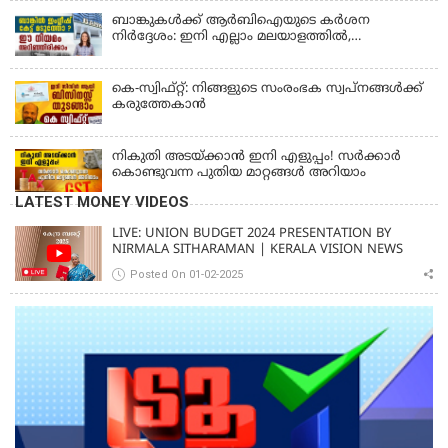
ബാങ്കുകൾക്ക് ആർബിഐയുടെ കർശന
നിർദ്ദേശം: ഇനി എല്ലാം മലയാളത്തിൽ,
പരാതികൾക്ക് ഉടൻ പരിഹാരം
കെ-സ്വിഫ്റ്റ്: നിങ്ങളുടെ സംരംഭക സ്വപ്നങ്ങൾക്ക്
കരുത്തേകാൻ
നികുതി അടയ്ക്കാൻ ഇനി എളുപ്പം! സർക്കാർ
കൊണ്ടുവന്ന പുതിയ മാറ്റങ്ങൾ അറിയാം
LATEST MONEY VIDEOS
LIVE: UNION BUDGET 2024 PRESENTATION BY
NIRMALA SITHARAMAN | KERALA VISION NEWS
Posted On 01-02-2025