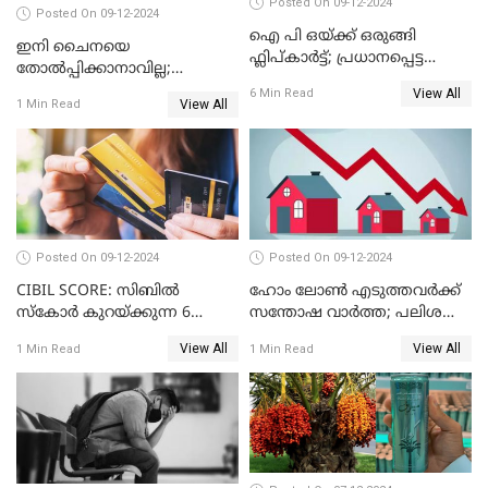
Posted On 09-12-2024
Posted On 09-12-2024
ഐ പി ഒയ്ക്ക് ഒരുങ്ങി
ഇനി ചൈനയെ
ഫ്ലിപ്കാർട്ട്; പ്രധാനപ്പെട്ട
തോൽപ്പിക്കാനാവില്ല;
കാര്യങ്ങൾ ഒറ്റനോട്ടത്തിൽ
യൂറോപ്പിനേയും
View All
6 Min Read
View All
1 Min Read
അമേരിക്കയേയും ഞെട്ടിച്ച്
ചൈനീസ് കാറുകൾ
Posted On 09-12-2024
Posted On 09-12-2024
CIBIL SCORE: സിബിൽ
ഹോം ലോൺ എടുത്തവർക്ക്
സ്കോർ കുറയ്ക്കുന്ന 6
സന്തോഷ വാർത്ത; പലിശ
കാര്യങ്ങൾ
നിരക്ക് കുറയാൻ പോകുന്നു
View All
View All
1 Min Read
1 Min Read