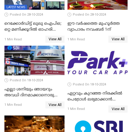
LATEST NEWS
Posted On 28-10-2024
Posted On 28-10-2024
റെക്കോർഡിട്ട് ലുലു ഐപിഒ;
ഈ വർഷത്തെ മുഹൂർത്ത
ഒറ്റ മണിക്കൂറിൽ ഓഹരി
വ്യാപാരം നവംബർ 1ന്
വിറ്റുതീർന്നു, ഇന്ത്യയിൽ
View All
View All
1 Min Read
1 Min Read
നിന്നും വാങ്ങാം, ഓഹരിക്ക്
വില 2.04 ദിർഹം വരെ
Posted On 18-10-2024
Posted On 18-10-2024
എല്ലാ ശനിയും ഞായറും
ഏറ്റവും കുറഞ്ഞ നിരക്കില്‍
അവധി ദിനമാക്കാനൊരുങ്ങി
പെട്രോള്‍ ലഭ്യമാക്കാന്‍
ബാങ്കുകൾ
View All
ക്യാംപയിനുമായി പാര്‍ക്ക് പ്ലസ്
1 Min Read
View All
1 Min Read