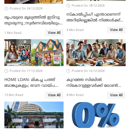
Posted On 18-12-2024
Posted On 24-12-2024
സ്കാൽപ്പിംഗ് എന്താണെന്ന്
രൂപയുടെ മൂല്യത്തില്‍ ഇടിവു
അറിയില്ലെങ്കിൽ നിങ്ങൾക്ക്
തുടരുന്നു ;സ്വര്‍ണവിലയിലും
ട്രേഡിംഗ് അറിയില്ല
കുറവ്
View All
4 Min Read
View All
1 Min Read
Posted On 17-12-2024
Posted On 16-12-2024
HOME LOAN: മികച്ച പത്ത്
കുറഞ്ഞ സിബിൽ
ബാങ്കുകളും; ഭവന വായ്പ
സ്കോറുള്ളവർക്ക് ലോൺ
പലിശ നിരക്കും
കിട്ടാൻ ചില എളുപ്പ വഴികൾ
View All
View All
13 Min Read
8 Min Read