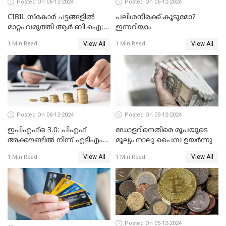
Posted On 06-12-2024
Posted On 06-12-2024
CIBIL സ്കോർ ചട്ടങ്ങളിൽ
പലിശനിരക്ക് കൂടുമോ?
മാറ്റം വരുത്തി ആർ ബി ഐ;
ഇന്നറിയാം
ക്രെഡിറ്റ് കാർഡുള്ളവരും
View All
View All
1 Min Read
1 Min Read
ലോൺ എടുത്തവരും
അറിഞ്ഞിരിക്കേണ്ട
കാര്യങ്ങൾ
Posted On 06-12-2024
Posted On 05-12-2024
ഇപിഎഫ്ഒ 3.0: പിഎഫ്
ഡോളറിനെതിരെ രൂപയുടെ
അക്കൗണ്ടിൽ നിന്ന് എടിഎം
മൂല്യം നാലു പൈസ ഉയര്‍ന്നു
പോലെ പണം പിൻവലിക്കാം
View All
View All
1 Min Read
1 Min Read
Posted On 05-12-2024