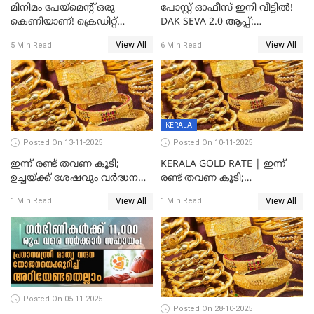
മിനിമം പേയ്മെന്റ് ഒരു
പോസ്റ്റ് ഓഫീസ് ഇനി വീട്ടിൽ!
കെണിയാണ്! ക്രെഡിറ്റ്
DAK SEVA 2.0 ആപ്പ്:
കാർഡ് ഉപയോക്താക്കൾ
ഉപയോഗങ്ങൾ
View All
View All
5 Min Read
6 Min Read
ശ്രദ്ധിക്കുക!
എന്തൊക്കെയാണെന്ന്
നോക്കാം
KERALA
Posted On 13-11-2025
Posted On 10-11-2025
ഇന്ന് രണ്ട് തവണ കൂടി;
KERALA GOLD RATE | ഇന്ന്
ഉച്ചയ്ക്ക് ശേഷവും വർദ്ധനവ്;
രണ്ട് തവണ കൂടി;
സംസ്ഥാനത്ത്
സ്വർണവിലയിൽ കുതിപ്പ്
View All
View All
1 Min Read
1 Min Read
സ്വർണവിലയിൽ കുതിപ്പ്
Posted On 05-11-2025
Posted On 28-10-2025