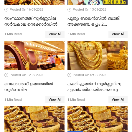
Posted On 16-09-2025
Posted On 13-09-2025
സംസ്ഥാനത്ത് സ്വര്‍ണ്ണവില
പൂജ്യം ബാലൻസിൽ ബാങ്ക്
സർവകാല റെക്കോർഡിൽ
അക്കൗണ്ട്, ഒപ്പം 2
ലക്ഷത്തിന്റെ ഇൻഷുറൻസും!
View All
View All
1 Min Read
8 Min Read
ജൻ ധൻ നേട്ടങ്ങൾ അറിയാം
Posted On 12-09-2025
Posted On 09-09-2025
റെക്കോര്‍ഡ് ഉയരത്തിൽ
കുതിച്ചുയർന്ന് സ്വർണ്ണവില;
സ്വര്‍ണവില
എണ്‍പതിനായിരം കടന്നു
View All
View All
1 Min Read
1 Min Read