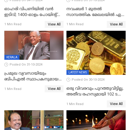
Posted On 04-11-2024
Posted On 31-10-2024
ഓഹരി വിപണിയിൽ വൻ
നവംബർ 1 മുതൽ
ഇടിവ്; 1400-ഓളം പോയിൻ്റ്
സാമ്പത്തിക മേഖലയിൽ ഏഴ്
ഇടിഞ്ഞ്
പ്രധാന മാറ്റങ്ങൾ; ട്രെയിൻ
View All
View All
1 Min Read
1 Min Read
സെൻസെക്സ്;രൂപയുടെ
ടിക്കറ്റ് ബുക്കിംഗ് മുതൽ
മൂല്യം വീണ്ടും റെക്കോര്‍ഡ്
എൽപിജി വരെ...
താഴ്ചയില്‍
KERALA
Posted On 31-10-2024
LATEST NEWS
പ്രമുഖ വ്യവസായിയും
ബിപിഎല്‍ സ്ഥാപകനുമായ
Posted On 30-10-2024
ടിപിജി നമ്പ്യാര്‍ അന്തരിച്ചു
ഒരു വിവരവും പുറത്തുവിട്ടില്ല,
View All
1 Min Read
അതീവ രഹസ്യമായി 102 ടൺ
സ്വർണ്ണം റിസർവ് ബാങ്ക്
View All
1 Min Read
ഇന്ത്യയിലേക്കെത്തിച്ചു