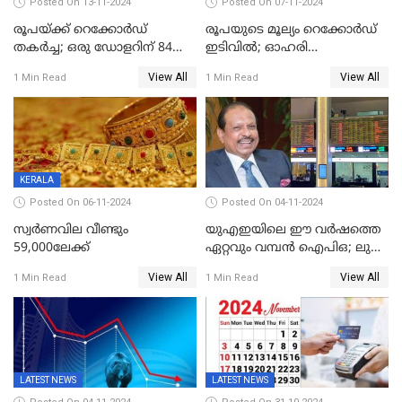
Posted On 13-11-2024
Posted On 07-11-2024
രൂപയ്ക്ക് റെക്കോർഡ്
രൂപയുടെ മൂല്യം റെക്കോർഡ്
തകര്‍ച്ച; ഒരു ഡോളറിന് 84
ഇടിവിൽ; ഓഹരി
രൂപ 4 പൈസയാണ്ഇന്നത്തെ
വിപണിയിലും കനത്ത ഇടിവ്,
View All
View All
1 Min Read
1 Min Read
വിനിമയ മൂല്യം
സെന്‍സെക്‌സ് 80,000ല്‍
താഴെ
KERALA
Posted On 06-11-2024
Posted On 04-11-2024
സ്വര്‍ണവില വീണ്ടും
യുഎഇയിലെ ഈ വർഷത്തെ
59,000ലേക്ക്
ഏറ്റവും വമ്പൻ ഐപിഒ; ലുലു
ഐപിഒയ്ക്ക് നാളെ
View All
View All
1 Min Read
1 Min Read
സമാപനം,വൻ ഡിമാൻഡ്;
വിൽപന 30
ശതമാനത്തിലേക്ക് ഉയർത്തി
LATEST NEWS
LATEST NEWS