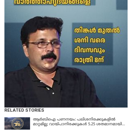
RELATED STORIES
ആർബിഐ പണനയം: പലിശനിരക്കുകളിൽ
മാറ്റമില്ല; വായ്പാനിരക്കുകൾ 5.25 ശതമാനമായി
തുടരും