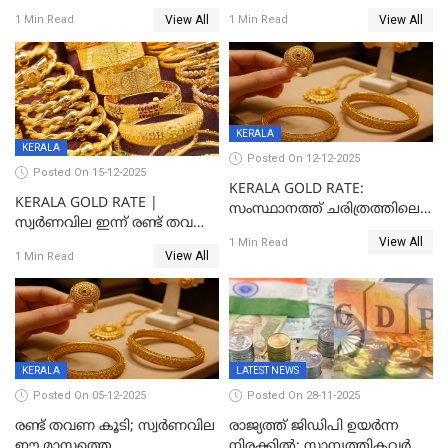
തവണ കൂടി
View All
View All
1 Min Read
1 Min Read
KERALA
KERALA
Posted On 12-12-2025
Posted On 15-12-2025
KERALA GOLD RATE:
KERALA GOLD RATE |
സംസ്ഥാനത്ത് ചരിത്രത്തിലെ
സ്വർണവില ഇന്ന് രണ്ട് തവണ
ഏറ്റവും വലിയ വിലയിൽ
View All
കൂടി, ഒരു ലക്ഷത്തിനരികിൽ;
1 Min Read
സ്വർണം; സർവ്വകാല
View All
1 Min Read
സർവകാല റെക്കോഡ്
റെക്കോർഡിൽ
KERALA
LATEST NEWS
Posted On 05-12-2025
Posted On 28-11-2025
രണ്ട് തവണ കൂടി; സ്വർണവില
രാജ്യത്ത് ജിഡിപി ഉയര്‍ന്ന
ഈ മാസത്തെ
നിരക്കില്‍; സാമ്പത്തികവർഷം