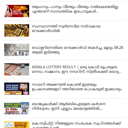
ആധാറും പാനും വീണ്ടും വീണ്ടും നൽകേണ്ടതില്ല;
എന്താണ് സാമ്പത്തിക ഇടപാടുകൾ
എളുപ്പമാക്കുന്ന CKYC?
സംസ്ഥാനത്ത് സ്വര്‍ണവില സര്‍വകാല
റെക്കോര്‍ഡില്‍
KERALA
ഡോളറിനെതിരെ റെക്കോർഡ് തകർച്ച, മൂല്യം 88.28
ആയി ഇടിഞ്ഞു
KERALA
KERALA LOTTERY RESULT | ഒരു കോടി രൂപയുടെ
ഒന്നാം സമ്മാനം ഈ നമ്പറിന്; സ്ത്രീശക്തി ലോട്ടറി
ഫലം പ്രഖ്യാപിച്ചു | STHREE SAKTHI SS 482 LOTTERY
RESULT
സാലറി അക്കൗണ്ട് കൊണ്ട് ഇത്രയും
ഉപകരാങ്ങളോ? അറിയാതെ പോകരുത് ഇക്കാര്യം
ബാങ്കുകൾക്ക് ആർബിഐയുടെ കർശന
നിർദ്ദേശം: ഇനി എല്ലാം മലയാളത്തിൽ,
പരാതികൾക്ക് ഉടൻ പരിഹാരം
കെ-സ്വിഫ്റ്റ്: നിങ്ങളുടെ സംരംഭക സ്വപ്നങ്ങൾക്ക്