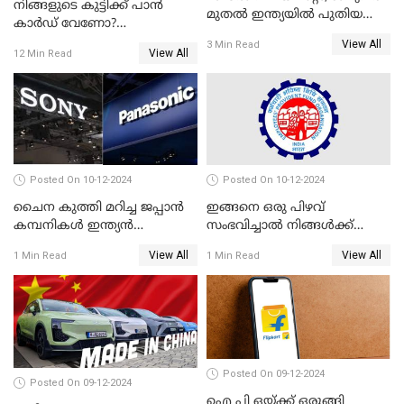
നിങ്ങളുടെ കുട്ടിക്ക് പാൻ
മുതൽ ഇന്ത്യയിൽ പുതിയ
കാർഡ് വേണോ?
തൊഴിൽ അവസരങ്ങൾ
അപേക്ഷിക്കുന്നത്
View All
3 Min Read
View All
12 Min Read
എങ്ങനെയാണെന്ന് നോക്കാം
Posted On 10-12-2024
Posted On 10-12-2024
ചൈന കുത്തി മറിച്ച ജപ്പാൻ
ഇങ്ങനെ ഒരു പിഴവ്
കമ്പനികൾ ഇന്ത്യൻ
സംഭവിച്ചാൽ നിങ്ങൾക്ക്
ഇലക്ട്രോണിക്സ് വിപണിയിൽ
പിഎഫ് പെൻഷൻ ലഭിക്കില്ല
View All
View All
1 Min Read
1 Min Read
വീണ്ടും മുന്നിൽ
Posted On 09-12-2024
Posted On 09-12-2024
ഐ പി ഒയ്ക്ക് ഒരുങ്ങി