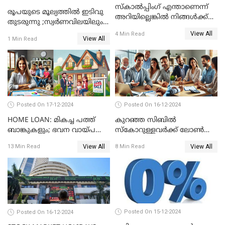
സ്കാൽപ്പിംഗ് എന്താണെന്ന്
രൂപയുടെ മൂല്യത്തില്‍ ഇടിവു
അറിയില്ലെങ്കിൽ നിങ്ങൾക്ക്
തുടരുന്നു ;സ്വര്‍ണവിലയിലും
ട്രേഡിംഗ് അറിയില്ല
കുറവ്
View All
4 Min Read
View All
1 Min Read
Posted On 17-12-2024
Posted On 16-12-2024
HOME LOAN: മികച്ച പത്ത്
കുറഞ്ഞ സിബിൽ
ബാങ്കുകളും; ഭവന വായ്പ
സ്കോറുള്ളവർക്ക് ലോൺ
പലിശ നിരക്കും
കിട്ടാൻ ചില എളുപ്പ വഴികൾ
View All
View All
13 Min Read
8 Min Read
Posted On 15-12-2024
Posted On 16-12-2024