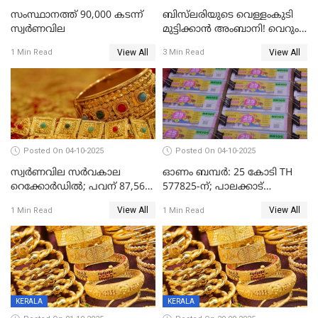
സംസ്ഥാനത്ത് 90,000 കടന്ന്
ബിസ്‌ലരിയുടെ വെള്ളംകുടി
സ്വര്‍ണവില
മുട്ടിക്കാൻ അംബാനി! വെറും
15 രൂപയ്ക്ക് 'ഷുവർ' വെള്ളം!
View All
View All
1 Min Read
3 Min Read
Posted On 04-10-2025
Posted On 04-10-2025
സ്വര്‍ണവില സര്‍വകാല
ഓണം ബമ്പർ: 25 കോടി TH
റെക്കോര്‍ഡില്‍; പവന് 87,560
577825-ന്; പാലക്കാട്
രൂപയിലെത്തി
റെക്കോർഡ് വിൽപ്പനയുമായി
View All
View All
1 Min Read
1 Min Read
മുന്നിൽ
KERALA
KERALA