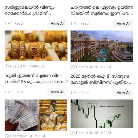
സ്വർണ്ണവിലയിൽ വീണ്ടും
ചരിത്രത്തിലെ ഏറ്റവും ഉയർന്ന
റെക്കോർഡ്; ഗ്രാമിന്
വിലയിൽ സ്വർണം; ഇന്ന് പവന്
പതിനായിരത്തിനരികെ,15
കൂടിയത് 560 രൂപ
View All
View All
1 Min Read
1 Min Read
രൂപ മാത്രം കുറവ്
Posted On 01-09-2025
Posted On 30-12-2024
കുതിച്ചുയർന്ന് സ്വർണ വില;
2025 മുതൽ ഐ ടി സിയുടെ
ഗ്രാമിന് 85 രൂപയുടെ വർധനവ്
ഹോട്ടൽ ബിസിനസ് പുതിയ
കമ്പനിക്ക് കീഴിൽ; ഓഹരി
View All
1 Min Read
View All
1 Min Read
ഉടമകൾ അറിയേണ്ട
കാര്യങ്ങൾ
Posted On 18-12-2024
Posted On 24-12-2024