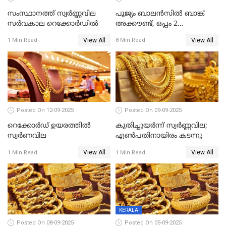
സംസ്ഥാനത്ത് സ്വര്‍ണ്ണവില
പൂജ്യം ബാലൻസിൽ ബാങ്ക്
സർവകാല റെക്കോർഡിൽ
അക്കൗണ്ട്, ഒപ്പം 2
ലക്ഷത്തിന്റെ ഇൻഷുറൻസും!
View All
View All
1 Min Read
8 Min Read
ജൻ ധൻ നേട്ടങ്ങൾ അറിയാം
Posted On 12-09-2025
Posted On 09-09-2025
റെക്കോര്‍ഡ് ഉയരത്തിൽ
കുതിച്ചുയർന്ന് സ്വർണ്ണവില;
സ്വര്‍ണവില
എണ്‍പതിനായിരം കടന്നു
View All
View All
1 Min Read
1 Min Read
KERALA
Posted On 08-09-2025
Posted On 05-09-2025