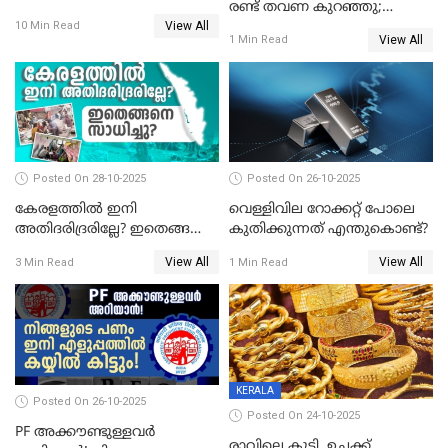
രണ്ട് തവണ കുറഞ്ഞു;
പ്രധാനമന്ത്രി മാതൃ വന്ദന
View All
സ്വർണവില പവന് കുറഞ്ഞത്
10 Min Read
യോജനയെക്കുറിച്ച്
View All
1 Min Read
1800 രൂപ
അറിയേണ്ടതെല്ലാം
Posted On 28-10-2025
Posted On 26-10-2025
കേരളത്തിൽ ഇനി
വെള്ളിവില റോക്കറ്റ് പോലെ
അതിദരിദ്രരില്ലേ? ഇതെങ്ങനെ
കുതിക്കുന്നത് എന്തുകൊണ്ട്?
സാധിച്ചു? | INDIA'S FIRST
View All
View All
3 Min Read
1 Min Read
STATE FREE FROM EXTREME
POVERTY
KERALA
Posted On 26-10-2025
Posted On 24-10-2025
PF അക്കൗണ്ടുള്ളവർ
രാവിലെ കൂടി, ഉച്ചക്ക്