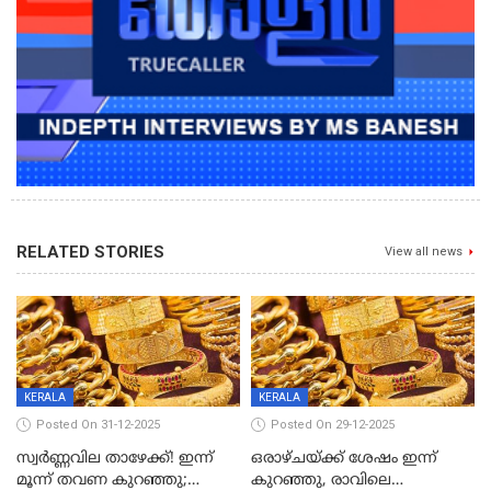
RELATED STORIES
View all news
KERALA
KERALA
Posted On 31-12-2025
Posted On 29-12-2025
സ്വർണ്ണവില താഴേക്ക്! ഇന്ന്
ഒരാഴ്ചയ്ക്ക് ശേഷം ഇന്ന്
മൂന്ന് തവണ കുറഞ്ഞു;
കുറഞ്ഞു, രാവിലെ