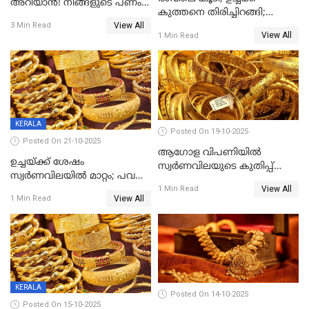
അറിയാൻ! നിങ്ങളുടെ പണം
കുത്തനെ തിരിച്ചിറങ്ങി;
ഇനി എളുപ്പത്തിൽ കയ്യിൽ
View All
സ്വർണവില പവന് 800 രൂപ
3 Min Read
കിട്ടും!
View All
1 Min Read
കുറഞ്ഞു
KERALA
Posted On 19-10-2025
Posted On 21-10-2025
ആഗോള വിപണിയിൽ
ഉച്ചയ്ക്ക് ശേഷം
സ്വർണവിലയുടെ കുതിപ്പ്
സ്വർണവിലയിൽ മാറ്റം; പവന്
തുടരുന്നു
View All
1600 രൂപ കുറഞ്ഞു
1 Min Read
View All
1 Min Read
KERALA
Posted On 14-10-2025
Posted On 15-10-2025