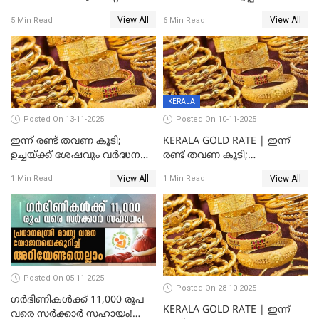
കാർഡ് ഉപയോക്താക്കൾ
ഉപയോഗങ്ങൾ
View All
View All
5 Min Read
6 Min Read
ശ്രദ്ധിക്കുക!
എന്തൊക്കെയാണെന്ന്
നോക്കാം
KERALA
Posted On 13-11-2025
Posted On 10-11-2025
ഇന്ന് രണ്ട് തവണ കൂടി;
KERALA GOLD RATE | ഇന്ന്
ഉച്ചയ്ക്ക് ശേഷവും വർദ്ധനവ്;
രണ്ട് തവണ കൂടി;
സംസ്ഥാനത്ത്
സ്വർണവിലയിൽ കുതിപ്പ്
View All
View All
1 Min Read
1 Min Read
സ്വർണവിലയിൽ കുതിപ്പ്
Posted On 05-11-2025
Posted On 28-10-2025
ഗർഭിണികൾക്ക് 11,000 രൂപ
KERALA GOLD RATE | ഇന്ന്
വരെ സർക്കാർ സഹായം!