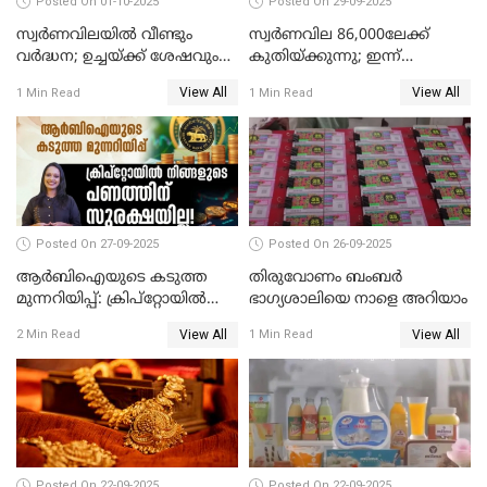
Posted On 01-10-2025
Posted On 29-09-2025
സ്വർണവിലയിൽ വീണ്ടും
സ്വര്‍ണവില 86,000ലേക്ക്
വർദ്ധന; ഉച്ചയ്ക്ക് ശേഷവും
കുതിയ്ക്കുന്നു; ഇന്ന്
കൂടി; മൂന്ന് ദിവസത്തിൽ
രണ്ടുതവണയായി കൂടിയത്
View All
View All
1 Min Read
1 Min Read
കൂടിയത് പവന് 2,760 രൂപ
1040 രൂപ
Posted On 27-09-2025
Posted On 26-09-2025
ആർബിഐയുടെ കടുത്ത
തിരുവോണം ബംബര്‍
മുന്നറിയിപ്പ്: ക്രിപ്റ്റോയിൽ
ഭാഗ്യശാലിയെ നാളെ അറിയാം
നിങ്ങളുടെ പണത്തിന്
View All
View All
2 Min Read
1 Min Read
സുരക്ഷയില്ല!
Posted On 22-09-2025
Posted On 22-09-2025