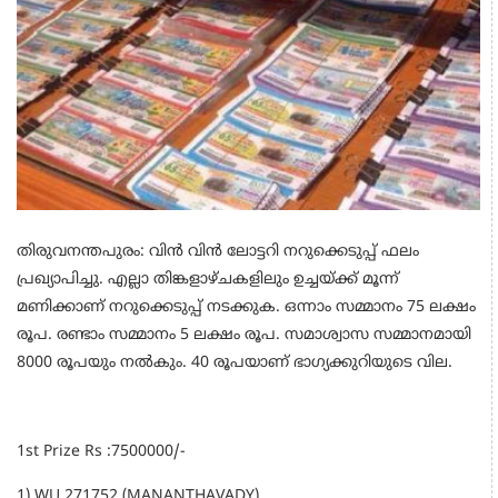
തിരുവനന്തപുരം: വിൻ വിൻ ലോട്ടറി നറുക്കെടുപ്പ് ഫലം
പ്രഖ്യാപിച്ചു. എല്ലാ തിങ്കളാഴ്ചകളിലും ഉച്ചയ്ക്ക് മൂന്ന്
മണിക്കാണ് നറുക്കെടുപ്പ് നടക്കുക. ഒന്നാം സമ്മാനം 75 ലക്ഷം
രൂപ. രണ്ടാം സമ്മാനം 5 ലക്ഷം രൂപ. സമാശ്വാസ സമ്മാനമായി
8000 രൂപയും നൽകും. 40 രൂപയാണ് ഭാഗ്യക്കുറിയുടെ വില.
1st Prize Rs :7500000/-
1) WU 271752 (MANANTHAVADY)