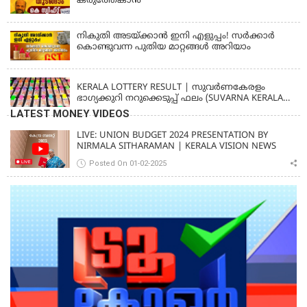
കരുത്തേകാൻ
നികുതി അടയ്ക്കാൻ ഇനി എളുപ്പം! സർക്കാർ
കൊണ്ടുവന്ന പുതിയ മാറ്റങ്ങൾ അറിയാം
KERALA
KERALA LOTTERY RESULT | സുവര്‍ണകേരളം
ഭാഗ്യക്കുറി നറുക്കെടുപ്പ് ഫലം (SUVARNA KERALAM
SK-16)
LATEST MONEY VIDEOS
LIVE: UNION BUDGET 2024 PRESENTATION BY
NIRMALA SITHARAMAN | KERALA VISION NEWS
Posted On 01-02-2025