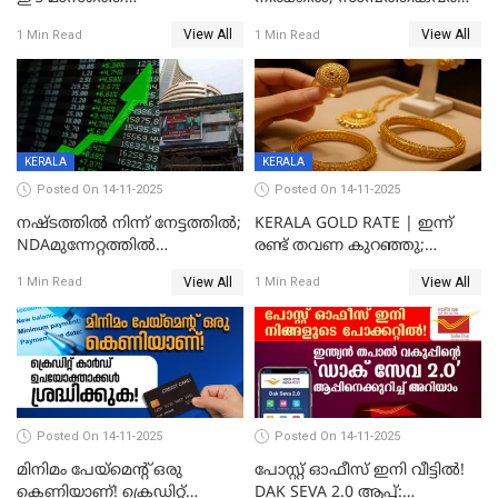
ഉയർന്നനിരക്കിൽ
രണ്ടാം പാദത്തില്‍ ജിഡിപി 8.2
View All
View All
1 Min Read
1 Min Read
ശതമാനമായി; പ്രചോദനം
നൽകുന്നുവെന്ന് മോദി
KERALA
KERALA
Posted On 14-11-2025
Posted On 14-11-2025
നഷ്ടത്തിൽ നിന്ന് നേട്ടത്തിൽ;
KERALA GOLD RATE | ഇന്ന്
NDAമുന്നേറ്റത്തിൽ
രണ്ട് തവണ കുറഞ്ഞു;
ഓഹരിവിപണിയിലും കുതിപ്പ്
സ്വർണവിലയിൽ ഇടിവ്
View All
View All
1 Min Read
1 Min Read
Posted On 14-11-2025
Posted On 14-11-2025
മിനിമം പേയ്മെന്റ് ഒരു
പോസ്റ്റ് ഓഫീസ് ഇനി വീട്ടിൽ!
കെണിയാണ്! ക്രെഡിറ്റ്
DAK SEVA 2.0 ആപ്പ്: