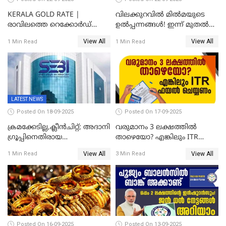
KERALA GOLD RATE |
വിലക്കുറവിൽ മിൽമയുടെ
രാവിലത്തെ റെക്കോർഡ്
ഉൽപ്പന്നങ്ങൾ! ഇന്ന് മുതൽ
ഉച്ചയ്ക്ക് തിരുത്തി; ഇന്ന് രണ്ട്
ജിഎസ്ടി ആനുകൂല്യം
View All
View All
1 Min Read
1 Min Read
തവണ കൂടി; പവൻ വില
ഉപഭോക്താക്കൾക്ക്
83,000 ലേക്ക്
LATEST NEWS
Posted On 18-09-2025
Posted On 17-09-2025
ക്രമക്കേടില്ല,ക്ലീൻചിറ്റ്; അദാനി
വരുമാനം 3 ലക്ഷത്തിൽ
​ഗ്രൂപ്പിനെതിരായ
താഴെയോ? എങ്കിലും ITR
ഹിൻഡൻബർഗ് റിപ്പോർട്ട്
ഫയൽ ചെയ്യണം
View All
View All
1 Min Read
3 Min Read
തള്ളി സെബി
Posted On 16-09-2025
Posted On 13-09-2025