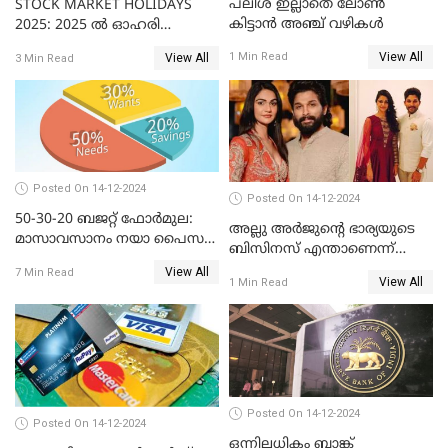
പലിശ ഇല്ലാതെ ലോൺ
STOCK MARKET HOLIDAYS
കിട്ടാൻ അഞ്ച് വഴികൾ
2025: 2025 ൽ ഓഹരി
വിപണിയിലെ അവധി
View All
1 Min Read
View All
3 Min Read
ദിനങ്ങൾ
Posted On 14-12-2024
Posted On 14-12-2024
50-30-20 ബജറ്റ് ഫോർമുല:
അല്ലു അർജുൻ്റെ ഭാര്യയുടെ
മാസാവസാനം നയാ പൈസ
ബിസിനസ് എന്താണെന്ന്
ഇല്ലെന്ന് പറയേണ്ടി വരില്ല
അറിയാമോ?
View All
7 Min Read
View All
1 Min Read
Posted On 14-12-2024
Posted On 14-12-2024
ഒന്നിലധികം ബാങ്ക്