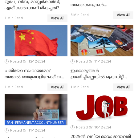
റുപേ, വിസ, മാസ്റ്റർകാർഡ്;
അക്കൗണ്ടുകൾ
ഏത് കാർഡാണ് മികച്ചത്?
നിയമവിരുദ്ധമാണോ? ആർ
View All
3 Min Read
ബി ഐ പറയുന്നത് എന്താണ്?
View All
1 Min Read
Posted On 12-12-2024
Posted On 11-12-2024
ചതിയോ സഹായമോ?
ഇക്കാര്യങ്ങൾ
അയൽ രാജ്യങ്ങളിലേക്ക് വൻ
ശ്രദ്ധിച്ചില്ലെങ്കിൽ ക്രെഡിറ്റ്
തോതിൽ പണം ഒഴുക്കി
കാർഡ് വലിയ അപകടകാരി
View All
View All
1 Min Read
1 Min Read
ചൈന
PAN - PERMANENT ACCOUNT NUMBER
Posted On 10-12-2024
Posted On 11-12-2024
2025ൽ വലിയ മാറ്റം; ജനുവരി