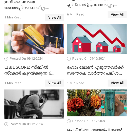
ഇനി ചൈനയെ
ഫ്ലിപ്കാർട്ട്; പ്രധാനപ്പെട്ട
തോൽപ്പിക്കാനാവില്ല;
കാര്യങ്ങൾ ഒറ്റനോട്ടത്തിൽ
യൂറോപ്പിനേയും
View All
6 Min Read
View All
1 Min Read
അമേരിക്കയേയും ഞെട്ടിച്ച്
ചൈനീസ് കാറുകൾ
Posted On 09-12-2024
Posted On 09-12-2024
CIBIL SCORE: സിബിൽ
ഹോം ലോൺ എടുത്തവർക്ക്
സ്കോർ കുറയ്ക്കുന്ന 6
സന്തോഷ വാർത്ത; പലിശ
കാര്യങ്ങൾ
നിരക്ക് കുറയാൻ പോകുന്നു
View All
View All
1 Min Read
1 Min Read
Posted On 07-12-2024
Posted On 08-12-2024
പെപ്സിയെ തോൽപ്പിക്കാൻ