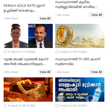
സംസ്ഥാനത്ത് കൂടിയ
KERALA GOLD RATE|ഇന്ന്
സ്വർണ്ണവിലയിൽ നേരിയ
ഉച്ചയ്ക്ക് ശേഷവും
കുറവ്
View All
സ്വർണവിലയിൽ വർദ്ധനവ്;
1 Min Read
View All
1 Min Read
പവന് കൂടിയത് 400 രൂപ
Posted On 11-10-2025
Posted On 09-10-2025
വ്യാജ ബാങ്ക് ഗ്യാരണ്ടി കേസ്:
സംസ്ഥാനത്ത് 91,000 കടന്ന്
അനിൽ അംബാനിയുടെ
സ്വര്‍ണവില
റിലയൻസ് പവർ സിഎഫ്ഒ
View All
View All
2 Min Read
1 Min Read
അറസ്റ്റിൽ; ഇഡി അന്വേഷണം
വ്യാപിപ്പിക്കുന്നു
Posted On 08-10-2025
Posted On 05-10-2025