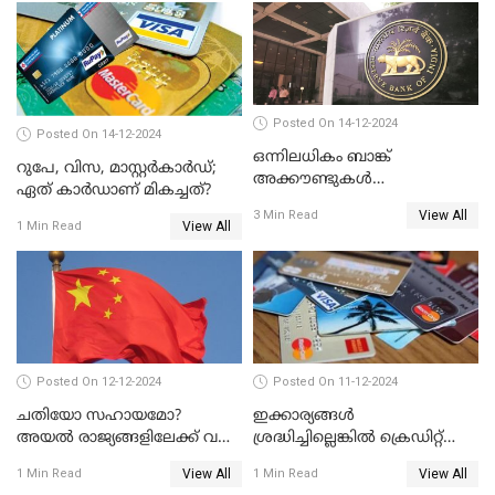
Posted On 14-12-2024
Posted On 14-12-2024
ഒന്നിലധികം ബാങ്ക്
റുപേ, വിസ, മാസ്റ്റർകാർഡ്;
അക്കൗണ്ടുകൾ
ഏത് കാർഡാണ് മികച്ചത്?
നിയമവിരുദ്ധമാണോ? ആർ
View All
3 Min Read
ബി ഐ പറയുന്നത് എന്താണ്?
View All
1 Min Read
Posted On 12-12-2024
Posted On 11-12-2024
ചതിയോ സഹായമോ?
ഇക്കാര്യങ്ങൾ
അയൽ രാജ്യങ്ങളിലേക്ക് വൻ
ശ്രദ്ധിച്ചില്ലെങ്കിൽ ക്രെഡിറ്റ്
തോതിൽ പണം ഒഴുക്കി
കാർഡ് വലിയ അപകടകാരി
View All
View All
1 Min Read
1 Min Read
ചൈന