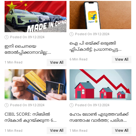
Posted On 09-12-2024
Posted On 09-12-2024
ഐ പി ഒയ്ക്ക് ഒരുങ്ങി
ഇനി ചൈനയെ
ഫ്ലിപ്കാർട്ട്; പ്രധാനപ്പെട്ട
തോൽപ്പിക്കാനാവില്ല;
കാര്യങ്ങൾ ഒറ്റനോട്ടത്തിൽ
യൂറോപ്പിനേയും
View All
6 Min Read
View All
1 Min Read
അമേരിക്കയേയും ഞെട്ടിച്ച്
ചൈനീസ് കാറുകൾ
Posted On 09-12-2024
Posted On 09-12-2024
CIBIL SCORE: സിബിൽ
ഹോം ലോൺ എടുത്തവർക്ക്
സ്കോർ കുറയ്ക്കുന്ന 6
സന്തോഷ വാർത്ത; പലിശ
കാര്യങ്ങൾ
നിരക്ക് കുറയാൻ പോകുന്നു
View All
View All
1 Min Read
1 Min Read