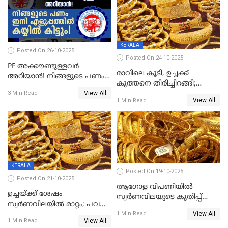
KERALA
Posted On 26-10-2025
Posted On 24-10-2025
PF അക്കൗണ്ടുള്ളവർ
രാവിലെ കൂടി, ഉച്ചക്ക്
അറിയാൻ! നിങ്ങളുടെ പണം
കുത്തനെ തിരിച്ചിറങ്ങി;
ഇനി എളുപ്പത്തിൽ കയ്യിൽ
View All
സ്വർണവില പവന് 800 രൂപ
3 Min Read
കിട്ടും!
View All
1 Min Read
കുറഞ്ഞു
KERALA
Posted On 19-10-2025
Posted On 21-10-2025
ആഗോള വിപണിയിൽ
ഉച്ചയ്ക്ക് ശേഷം
സ്വർണവിലയുടെ കുതിപ്പ്
സ്വർണവിലയിൽ മാറ്റം; പവന്
തുടരുന്നു
View All
1600 രൂപ കുറഞ്ഞു
1 Min Read
View All
1 Min Read