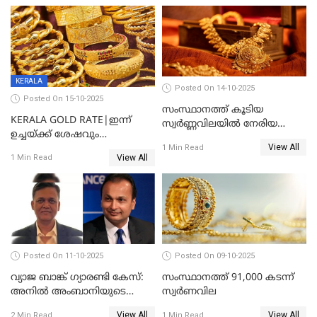
KERALA
Posted On 14-10-2025
Posted On 15-10-2025
സംസ്ഥാനത്ത് കൂടിയ
KERALA GOLD RATE|ഇന്ന്
സ്വർണ്ണവിലയിൽ നേരിയ
ഉച്ചയ്ക്ക് ശേഷവും
കുറവ്
View All
സ്വർണവിലയിൽ വർദ്ധനവ്;
1 Min Read
View All
1 Min Read
പവന് കൂടിയത് 400 രൂപ
Posted On 11-10-2025
Posted On 09-10-2025
വ്യാജ ബാങ്ക് ഗ്യാരണ്ടി കേസ്:
സംസ്ഥാനത്ത് 91,000 കടന്ന്
അനിൽ അംബാനിയുടെ
സ്വര്‍ണവില
റിലയൻസ് പവർ സിഎഫ്ഒ
View All
View All
2 Min Read
1 Min Read