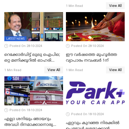
സ്വർണ്ണം റിസർവ് ബാങ്ക്
View All
1 Min Read
ഇന്ത്യയിലേക്കെത്തിച്ചു
LATEST NEWS
Posted On 28-10-2024
Posted On 28-10-2024
റെക്കോർഡിട്ട് ലുലു ഐപിഒ;
ഈ വർഷത്തെ മുഹൂർത്ത
ഒറ്റ മണിക്കൂറിൽ ഓഹരി
വ്യാപാരം നവംബർ 1ന്
വിറ്റുതീർന്നു, ഇന്ത്യയിൽ
View All
View All
1 Min Read
1 Min Read
നിന്നും വാങ്ങാം, ഓഹരിക്ക്
വില 2.04 ദിർഹം വരെ
Posted On 18-10-2024
Posted On 18-10-2024
എല്ലാ ശനിയും ഞായറും
ഏറ്റവും കുറഞ്ഞ നിരക്കില്‍
അവധി ദിനമാക്കാനൊരുങ്ങി
പെട്രോള്‍ ലഭ്യമാക്കാന്‍