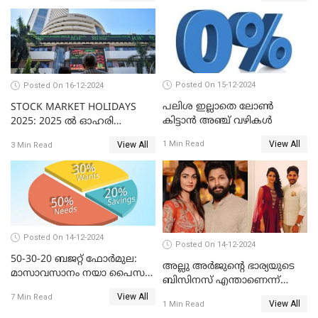
Posted On 15-12-2024
Posted On 16-12-2024
പലിശ ഇല്ലാതെ ലോൺ
STOCK MARKET HOLIDAYS
കിട്ടാൻ അഞ്ച് വഴികൾ
2025: 2025 ൽ ഓഹരി
വിപണിയിലെ അവധി
View All
1 Min Read
View All
3 Min Read
ദിനങ്ങൾ
Posted On 14-12-2024
Posted On 14-12-2024
50-30-20 ബജറ്റ് ഫോർമുല:
അല്ലു അർജുൻ്റെ ഭാര്യയുടെ
മാസാവസാനം നയാ പൈസ
ബിസിനസ് എന്താണെന്ന്
ഇല്ലെന്ന് പറയേണ്ടി വരില്ല
അറിയാമോ?
View All
7 Min Read
View All
1 Min Read