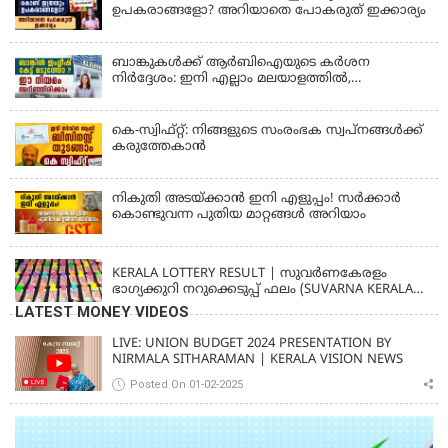
ഉപകരാങ്ങളോ? അറിയാതെ പോകരുത് ഇക്കാര്യം
ബാങ്കുകൾക്ക് ആർബിഐയുടെ കർശന
നിർദ്ദേശം: ഇനി എല്ലാം മലയാളത്തിൽ,
പരാതികൾക്ക് ഉടൻ പരിഹാരം
കെ-സ്വിഫ്റ്റ്: നിങ്ങളുടെ സംരംഭക സ്വപ്നങ്ങൾക്ക്
കരുത്തേകാൻ
നികുതി അടയ്ക്കാൻ ഇനി എളുപ്പം! സർക്കാർ
കൊണ്ടുവന്ന പുതിയ മാറ്റങ്ങൾ അറിയാം
KERALA
KERALA LOTTERY RESULT | സുവര്‍ണകേരളം
ഭാഗ്യക്കുറി നറുക്കെടുപ്പ് ഫലം (SUVARNA KERALAM
SK-16)
LATEST MONEY VIDEOS
LIVE: UNION BUDGET 2024 PRESENTATION BY
NIRMALA SITHARAMAN | KERALA VISION NEWS
Posted On 01-02-2025