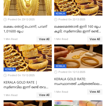
KERALA
Posted On 23-12-2025
Posted On 22-12-2025
ലക്ഷം തൊട്ട് പൊന്ന്; പവന്
ലക്ഷമെത്താൻ ഇനി 160 രൂപ
1,01600 രൂപ
കൂടി; സ്വർണവില ഇന്ന് രണ്ട്
തവണ കൂടി
View All
View All
1 Min Read
1 Min Read
KERALA
KERALA
Posted On 12-12-2025
Posted On 15-12-2025
KERALA GOLD RATE:
KERALA GOLD RATE |
സംസ്ഥാനത്ത് ചരിത്രത്തിലെ
സ്വർണവില ഇന്ന് രണ്ട് തവണ
ഏറ്റവും വലിയ വിലയിൽ
View All
കൂടി, ഒരു ലക്ഷത്തിനരികിൽ;
1 Min Read
സ്വർണം; സർവ്വകാല
View All
1 Min Read
സർവകാല റെക്കോഡ്
റെക്കോർഡിൽ