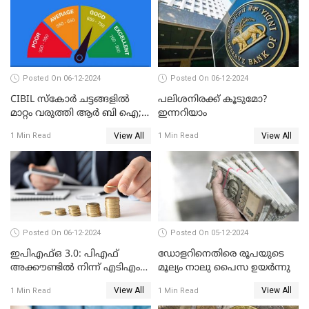
Posted On 06-12-2024
Posted On 06-12-2024
CIBIL സ്കോർ ചട്ടങ്ങളിൽ
പലിശനിരക്ക് കൂടുമോ?
മാറ്റം വരുത്തി ആർ ബി ഐ;
ഇന്നറിയാം
ക്രെഡിറ്റ് കാർഡുള്ളവരും
View All
View All
1 Min Read
1 Min Read
ലോൺ എടുത്തവരും
അറിഞ്ഞിരിക്കേണ്ട
കാര്യങ്ങൾ
Posted On 06-12-2024
Posted On 05-12-2024
ഇപിഎഫ്ഒ 3.0: പിഎഫ്
ഡോളറിനെതിരെ രൂപയുടെ
അക്കൗണ്ടിൽ നിന്ന് എടിഎം
മൂല്യം നാലു പൈസ ഉയര്‍ന്നു
പോലെ പണം പിൻവലിക്കാം
View All
View All
1 Min Read
1 Min Read