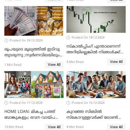
ഉടമകൾ അറിയേണ്ട
കാര്യങ്ങൾ
Posted On 18-12-2024
Posted On 24-12-2024
സ്കാൽപ്പിംഗ് എന്താണെന്ന്
രൂപയുടെ മൂല്യത്തില്‍ ഇടിവു
അറിയില്ലെങ്കിൽ നിങ്ങൾക്ക്
തുടരുന്നു ;സ്വര്‍ണവിലയിലും
ട്രേഡിംഗ് അറിയില്ല
കുറവ്
View All
4 Min Read
View All
1 Min Read
Posted On 17-12-2024
Posted On 16-12-2024
HOME LOAN: മികച്ച പത്ത്
കുറഞ്ഞ സിബിൽ
ബാങ്കുകളും; ഭവന വായ്പ
സ്കോറുള്ളവർക്ക് ലോൺ
പലിശ നിരക്കും
കിട്ടാൻ ചില എളുപ്പ വഴികൾ
View All
View All
13 Min Read
8 Min Read