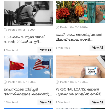
Posted On 07-12-2024
Posted On 08-12-2024
പെപ്സിയെ തോൽപ്പിക്കാൻ
1.5 ലക്ഷം പേരുടെ ജോലി
മിലാഫ് കോള; സൗദി
പോയി; 2024ൽ ഐടി
അറേബ്യയുടെ ഈന്തപ്പഴ
മേഖലയിൽ സംഭവിച്ചത്
View All
3 Min Read
കോളയേക്കുറിച്ച് അറിയാം
View All
1 Min Read
Posted On 07-12-2024
Posted On 07-12-2024
ചൈനയുടെ തിരിച്ചടി
PERSONAL LOANS: ലോൺ
അമേരിക്കയുടെ കരണത്ത്;
എടുക്കാൻ ബാങ്കിൽ നേരിട്ട്
നഷ്ടം 3 ബില്ല്യൺ ഡോളർ
പോകണോ? ഓൺലൈൻ വഴി
View All
View All
3 Min Read
1 Min Read
ചെയ്തുകൂടേ?