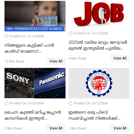
PAN - PERMANENT ACCOUNT NUMBER
Posted On 10-12-2024
Posted On 11-12-2024
2025ൽ വലിയ മാറ്റം; ജനുവരി
നിങ്ങളുടെ കുട്ടിക്ക് പാൻ
മുതൽ ഇന്ത്യയിൽ പുതിയ
കാർഡ് വേണോ?
തൊഴിൽ അവസരങ്ങൾ
അപേക്ഷിക്കുന്നത്
View All
3 Min Read
View All
12 Min Read
എങ്ങനെയാണെന്ന് നോക്കാം
Posted On 10-12-2024
Posted On 10-12-2024
ചൈന കുത്തി മറിച്ച ജപ്പാൻ
ഇങ്ങനെ ഒരു പിഴവ്
കമ്പനികൾ ഇന്ത്യൻ
സംഭവിച്ചാൽ നിങ്ങൾക്ക്
ഇലക്ട്രോണിക്സ് വിപണിയിൽ
പിഎഫ് പെൻഷൻ ലഭിക്കില്ല
View All
View All
1 Min Read
1 Min Read
വീണ്ടും മുന്നിൽ