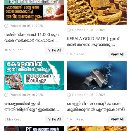
Posted On 05-11-2025
Posted On 28-10-2025
ഗർഭിണികൾക്ക് 11,000 രൂപ
KERALA GOLD RATE | ഇന്ന്
വരെ സർക്കാർ സഹായം!
രണ്ട് തവണ കുറഞ്ഞു;
പ്രധാനമന്ത്രി മാതൃ വന്ദന
View All
സ്വർണവില പവന് കുറഞ്ഞത്
10 Min Read
യോജനയെക്കുറിച്ച്
View All
1 Min Read
1800 രൂപ
അറിയേണ്ടതെല്ലാം
Posted On 28-10-2025
Posted On 26-10-2025
കേരളത്തിൽ ഇനി
വെള്ളിവില റോക്കറ്റ് പോലെ
അതിദരിദ്രരില്ലേ? ഇതെങ്ങനെ
കുതിക്കുന്നത് എന്തുകൊണ്ട്?
സാധിച്ചു? | INDIA'S FIRST
View All
View All
3 Min Read
1 Min Read
STATE FREE FROM EXTREME
POVERTY