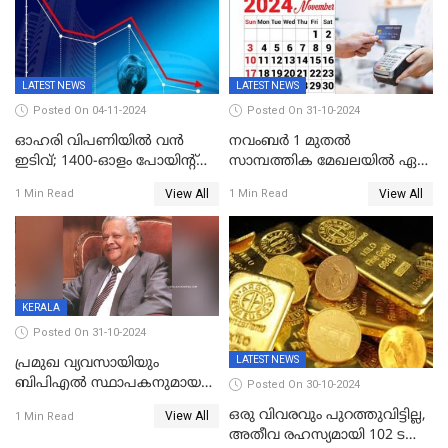
ശതമാനത്തിലേക്ക് ഉയർത്തി
LATEST NEWS
LATEST NEWS
Posted On 04-11-2024
Posted On 31-10-2024
ഓഹരി വിപണിയിൽ വൻ
നവംബർ 1 മുതൽ
ഇടിവ്; 1400-ഓളം പോയിൻ്റ്
സാമ്പത്തിക മേഖലയിൽ ഏഴ്
ഇടിഞ്ഞ്
പ്രധാന മാറ്റങ്ങൾ; ട്രെയിൻ
View All
View All
1 Min Read
1 Min Read
സെൻസെക്സ്;രൂപയുടെ
ടിക്കറ്റ് ബുക്കിംഗ് മുതൽ
മൂല്യം വീണ്ടും റെക്കോര്‍ഡ്
എൽപിജി വരെ...
താഴ്ചയില്‍
KERALA
Posted On 31-10-2024
LATEST NEWS
പ്രമുഖ വ്യവസായിയും
ബിപിഎല്‍ സ്ഥാപകനുമായ
Posted On 30-10-2024
ടിപിജി നമ്പ്യാര്‍ അന്തരിച്ചു
ഒരു വിവരവും പുറത്തുവിട്ടില്ല,
View All
1 Min Read
അതീവ രഹസ്യമായി 102 ടൺ