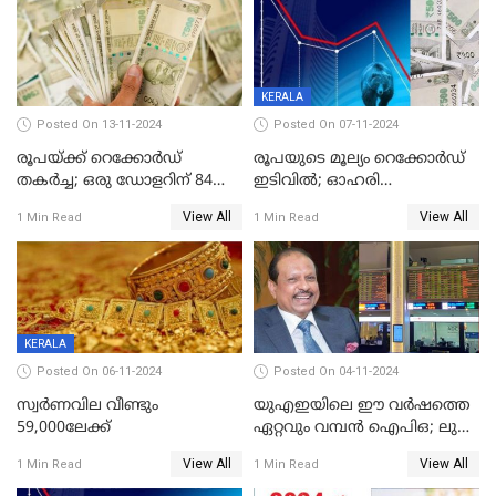
KERALA
Posted On 13-11-2024
Posted On 07-11-2024
രൂപയ്ക്ക് റെക്കോർഡ്
രൂപയുടെ മൂല്യം റെക്കോർഡ്
തകര്‍ച്ച; ഒരു ഡോളറിന് 84
ഇടിവിൽ; ഓഹരി
രൂപ 4 പൈസയാണ്ഇന്നത്തെ
വിപണിയിലും കനത്ത ഇടിവ്,
View All
View All
1 Min Read
1 Min Read
വിനിമയ മൂല്യം
സെന്‍സെക്‌സ് 80,000ല്‍
താഴെ
KERALA
Posted On 06-11-2024
Posted On 04-11-2024
സ്വര്‍ണവില വീണ്ടും
യുഎഇയിലെ ഈ വർഷത്തെ
59,000ലേക്ക്
ഏറ്റവും വമ്പൻ ഐപിഒ; ലുലു
ഐപിഒയ്ക്ക് നാളെ
View All
View All
1 Min Read
1 Min Read
സമാപനം,വൻ ഡിമാൻഡ്;
വിൽപന 30