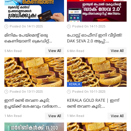
Posted On 14-11-2025
Posted On 14-11-2025
മിനിമം പേയ്മെന്റ് ഒരു
പോസ്റ്റ് ഓഫീസ് ഇനി വീട്ടിൽ!
കെണിയാണ്! ക്രെഡിറ്റ്
DAK SEVA 2.0 ആപ്പ്:
കാർഡ് ഉപയോക്താക്കൾ
ഉപയോഗങ്ങൾ
View All
View All
5 Min Read
6 Min Read
ശ്രദ്ധിക്കുക!
എന്തൊക്കെയാണെന്ന്
നോക്കാം
KERALA
Posted On 13-11-2025
Posted On 10-11-2025
ഇന്ന് രണ്ട് തവണ കൂടി;
KERALA GOLD RATE | ഇന്ന്
ഉച്ചയ്ക്ക് ശേഷവും വർദ്ധനവ്;
രണ്ട് തവണ കൂടി;
സംസ്ഥാനത്ത്
സ്വർണവിലയിൽ കുതിപ്പ്
View All
View All
1 Min Read
1 Min Read
സ്വർണവിലയിൽ കുതിപ്പ്