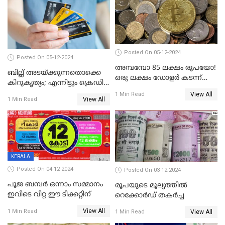
Posted On 05-12-2024
Posted On 05-12-2024
അമ്പമ്പോ 85 ലക്ഷം രൂപയോ!
ബില്ല് അടയ്ക്കുന്നതൊക്കെ
ഒരു ലക്ഷം ഡോളർ കടന്ന്
കിറുകൃത്യം; എന്നിട്ടും ക്രെഡിറ്റ്
ബിറ്റ്‌കോയിൻ മൂല്യം
സ്കോർ ( CIBIL SCORE)
View All
1 Min Read
View All
1 Min Read
കൂടുന്നില്ലേ? കാരണം ഇതാണ്
KERALA
Posted On 04-12-2024
Posted On 03-12-2024
പൂജ ബമ്പർ ഒന്നാം സമ്മാനം
രൂപയുടെ മൂല്യത്തില്‍
ഇവിടെ വിറ്റ ഈ ടിക്കറ്റിന്
റെക്കോര്‍ഡ് തകര്‍ച്ച
View All
1 Min Read
View All
1 Min Read