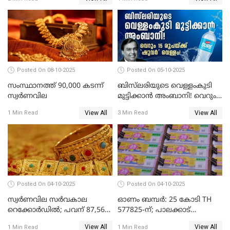
അറസ്റ്റിൽ; ഇഡി അന്വേഷണം
വ്യാപിപ്പിക്കുന്നു
Posted On 08-10-2025
Posted On 05-10-2025
സംസ്ഥാനത്ത് 90,000 കടന്ന്
ബിസ്‌ലരിയുടെ വെള്ളംകുടി
സ്വര്‍ണവില
മുട്ടിക്കാൻ അംബാനി! വെറും
15 രൂപയ്ക്ക് 'ഷുവർ' വെള്ളം!
View All
View All
1 Min Read
3 Min Read
Posted On 04-10-2025
Posted On 04-10-2025
സ്വര്‍ണവില സര്‍വകാല
ഓണം ബമ്പർ: 25 കോടി TH
റെക്കോര്‍ഡില്‍; പവന് 87,560
577825-ന്; പാലക്കാട്
രൂപയിലെത്തി
റെക്കോർഡ് വിൽപ്പനയുമായി
View All
View All
1 Min Read
1 Min Read