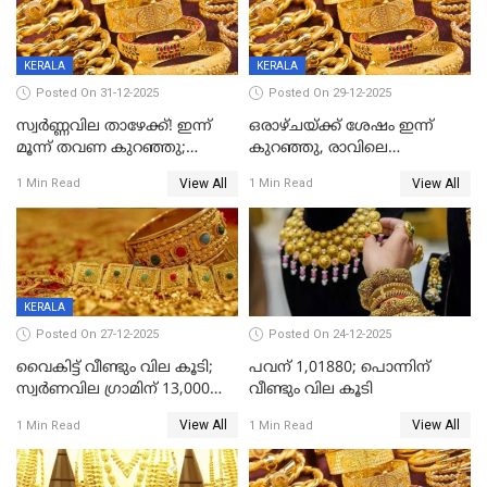
KERALA
KERALA
Posted On 31-12-2025
Posted On 29-12-2025
സ്വർണ്ണവില താഴേക്ക്! ഇന്ന്
ഒരാഴ്ചയ്ക്ക് ശേഷം ഇന്ന്
മൂന്ന് തവണ കുറഞ്ഞു;
കുറഞ്ഞു, രാവിലെ
ആശ്വാസമായി ഇടിവ്
റെക്കോർഡ് വില, വൈകിട്ട്
View All
View All
1 Min Read
1 Min Read
ഇടിവ്
KERALA
Posted On 27-12-2025
Posted On 24-12-2025
വൈകിട്ട് വീണ്ടും വില കൂടി;
പവന് 1,01880; പൊന്നിന്
സ്വർണവില ഗ്രാമിന് 13,000
വീണ്ടും വില കൂടി
ഭേദിച്ചു, വെള്ളിക്കും
View All
View All
1 Min Read
1 Min Read
റെക്കോർഡ്