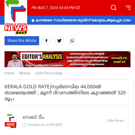
FRI AUG 7, 2026 03:04 PM IST
കനത്തമഴ സാധ്യതയെ തുടർന്ന് കോട്ടയം,ആലപ്പുഴ,വയനാട്
Share this Article
Home
Money
Gold Price today
KERALA GOLD RATE/സ്വര്‍ണവില 44,000ല്‍
താഴെയെത്തി ; മൂന്ന് ദിവസത്തിനിടെ കുറഞ്ഞത് 320
രൂപ
വെബ് ടീം
1 Min Read
Posted On 07-09-2023