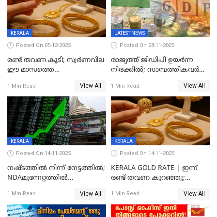
KERALA
LATEST NEWS
Posted On 05-12-2025
Posted On 28-11-2025
രണ്ട് തവണ കൂടി; സ്വർണവില
രാജ്യത്ത് ജിഡിപി ഉയര്‍ന്ന
ഈ മാസത്തെ
നിരക്കില്‍; സാമ്പത്തികവർഷം
ഉയർന്നനിരക്കിൽ
രണ്ടാം പാദത്തില്‍ ജിഡിപി 8.2
View All
View All
1 Min Read
1 Min Read
ശതമാനമായി; പ്രചോദനം
നൽകുന്നുവെന്ന് മോദി
KERALA
KERALA
Posted On 14-11-2025
Posted On 14-11-2025
നഷ്ടത്തിൽ നിന്ന് നേട്ടത്തിൽ;
KERALA GOLD RATE | ഇന്ന്
NDAമുന്നേറ്റത്തിൽ
രണ്ട് തവണ കുറഞ്ഞു;
ഓഹരിവിപണിയിലും കുതിപ്പ്
സ്വർണവിലയിൽ ഇടിവ്
View All
View All
1 Min Read
1 Min Read