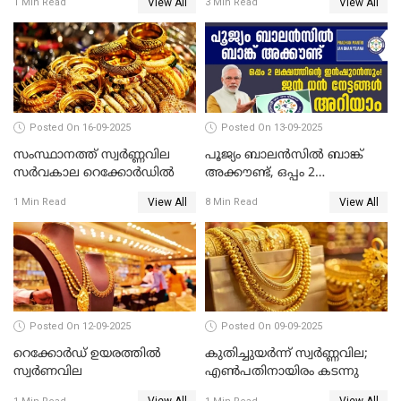
View All
View All
1 Min Read
3 Min Read
തള്ളി സെബി
Posted On 16-09-2025
Posted On 13-09-2025
സംസ്ഥാനത്ത് സ്വര്‍ണ്ണവില
പൂജ്യം ബാലൻസിൽ ബാങ്ക്
സർവകാല റെക്കോർഡിൽ
അക്കൗണ്ട്, ഒപ്പം 2
ലക്ഷത്തിന്റെ ഇൻഷുറൻസും!
View All
View All
1 Min Read
8 Min Read
ജൻ ധൻ നേട്ടങ്ങൾ അറിയാം
Posted On 12-09-2025
Posted On 09-09-2025
റെക്കോര്‍ഡ് ഉയരത്തിൽ
കുതിച്ചുയർന്ന് സ്വർണ്ണവില;
സ്വര്‍ണവില
എണ്‍പതിനായിരം കടന്നു