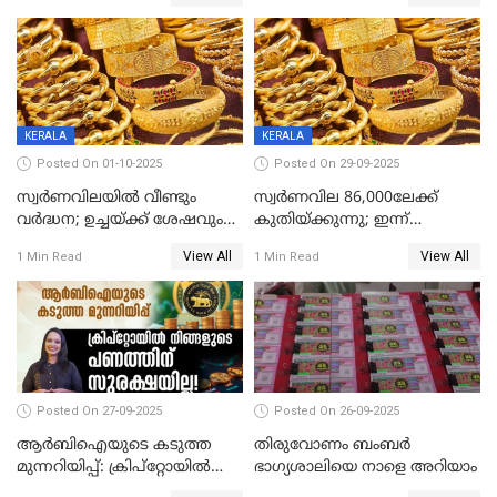
മുന്നിൽ
KERALA
KERALA
Posted On 01-10-2025
Posted On 29-09-2025
സ്വർണവിലയിൽ വീണ്ടും
സ്വര്‍ണവില 86,000ലേക്ക്
വർദ്ധന; ഉച്ചയ്ക്ക് ശേഷവും
കുതിയ്ക്കുന്നു; ഇന്ന്
കൂടി; മൂന്ന് ദിവസത്തിൽ
രണ്ടുതവണയായി കൂടിയത്
View All
View All
1 Min Read
1 Min Read
കൂടിയത് പവന് 2,760 രൂപ
1040 രൂപ
Posted On 27-09-2025
Posted On 26-09-2025
ആർബിഐയുടെ കടുത്ത
തിരുവോണം ബംബര്‍
മുന്നറിയിപ്പ്: ക്രിപ്റ്റോയിൽ
ഭാഗ്യശാലിയെ നാളെ അറിയാം
നിങ്ങളുടെ പണത്തിന്