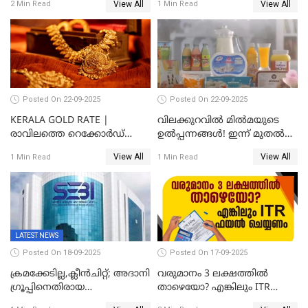
View All
View All
2 Min Read
1 Min Read
സുരക്ഷയില്ല!
Posted On 22-09-2025
Posted On 22-09-2025
KERALA GOLD RATE |
വിലക്കുറവിൽ മിൽമയുടെ
രാവിലത്തെ റെക്കോർഡ്
ഉൽപ്പന്നങ്ങൾ! ഇന്ന് മുതൽ
ഉച്ചയ്ക്ക് തിരുത്തി; ഇന്ന് രണ്ട്
ജിഎസ്ടി ആനുകൂല്യം
View All
View All
1 Min Read
1 Min Read
തവണ കൂടി; പവൻ വില
ഉപഭോക്താക്കൾക്ക്
83,000 ലേക്ക്
LATEST NEWS
Posted On 18-09-2025
Posted On 17-09-2025
ക്രമക്കേടില്ല,ക്ലീൻചിറ്റ്; അദാനി
വരുമാനം 3 ലക്ഷത്തിൽ
​ഗ്രൂപ്പിനെതിരായ
താഴെയോ? എങ്കിലും ITR
ഹിൻഡൻബർഗ് റിപ്പോർട്ട്
ഫയൽ ചെയ്യണം