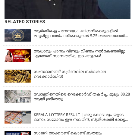
RELATED STORIES
ആർബിഐ പണനയം: പലിശനിരക്കുകളിൽ
മാറ്റമില്ല; വായ്പാനിരക്കുകൾ 5.25 ശതമാനമായി
തുടരും
ആധാറും പാനും വീണ്ടും വീണ്ടും നൽകേണ്ടതില്ല;
എന്താണ് സാമ്പത്തിക ഇടപാടുകൾ
എളുപ്പമാക്കുന്ന CKYC?
സംസ്ഥാനത്ത് സ്വര്‍ണവില സര്‍വകാല
റെക്കോര്‍ഡില്‍
KERALA
ഡോളറിനെതിരെ റെക്കോർഡ് തകർച്ച, മൂല്യം 88.28
ആയി ഇടിഞ്ഞു
KERALA
KERALA LOTTERY RESULT | ഒരു കോടി രൂപയുടെ
ഒന്നാം സമ്മാനം ഈ നമ്പറിന്; സ്ത്രീശക്തി ലോട്ടറി
ഫലം പ്രഖ്യാപിച്ചു | STHREE SAKTHI SS 482 LOTTERY
RESULT
സാലറി അക്കൗണ്ട് കൊണ്ട് ഇത്രയും