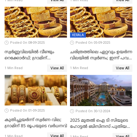
View All
View All
1 Min Read
1 Min Read
KERALA
Posted On 08-09-2025
Posted On 05-09-2025
സ്വർണ്ണവിലയിൽ വീണ്ടും
ചരിത്രത്തിലെ ഏറ്റവും ഉയർന്ന
റെക്കോർഡ്; ഗ്രാമിന്
വിലയിൽ സ്വർണം; ഇന്ന് പവന്
പതിനായിരത്തിനരികെ,15
കൂടിയത് 560 രൂപ
View All
View All
1 Min Read
1 Min Read
രൂപ മാത്രം കുറവ്
Posted On 01-09-2025
Posted On 30-12-2024
കുതിച്ചുയർന്ന് സ്വർണ വില;
2025 മുതൽ ഐ ടി സിയുടെ
ഗ്രാമിന് 85 രൂപയുടെ വർധനവ്
ഹോട്ടൽ ബിസിനസ് പുതിയ
കമ്പനിക്ക് കീഴിൽ; ഓഹരി
View All
1 Min Read
View All
1 Min Read