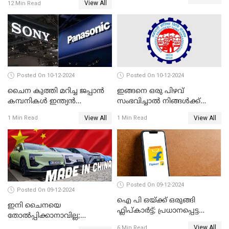
View All
12 Min Read
എങ്ങനെയാണെന്ന് നോക്കാം
Posted On 10-12-2024
Posted On 10-12-2024
ചൈന കുത്തി മറിച്ച ജപ്പാൻ
ഇങ്ങനെ ഒരു പിഴവ്
കമ്പനികൾ ഇന്ത്യൻ
സംഭവിച്ചാൽ നിങ്ങൾക്ക്
ഇലക്ട്രോണിക്സ് വിപണിയിൽ
പിഎഫ് പെൻഷൻ ലഭിക്കില്ല
View All
View All
1 Min Read
1 Min Read
വീണ്ടും മുന്നിൽ
Posted On 09-12-2024
Posted On 09-12-2024
ഐ പി ഒയ്ക്ക് ഒരുങ്ങി
ഇനി ചൈനയെ
ഫ്ലിപ്കാർട്ട്; പ്രധാനപ്പെട്ട
തോൽപ്പിക്കാനാവില്ല;
കാര്യങ്ങൾ ഒറ്റനോട്ടത്തിൽ
യൂറോപ്പിനേയും
View All
6 Min Read