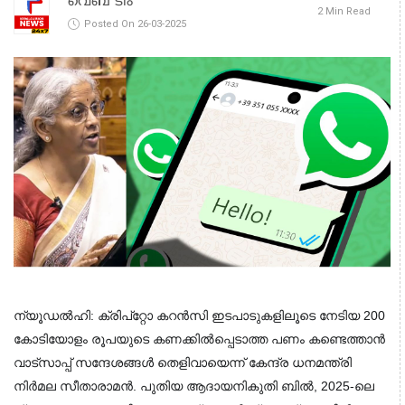
വെബ് ടീം
2 Min Read
Posted On 26-03-2025
ന്യൂഡൽഹി: ക്രിപ്റ്റോ കറൻസി ഇടപാടുകളിലൂടെ നേടിയ 200 
കോടിയോളം രൂപയുടെ കണക്കിൽപ്പെടാത്ത പണം കണ്ടെത്താൻ 
വാട്സാപ്പ് സന്ദേശങ്ങൾ തെളിവായെന്ന് കേന്ദ്ര ധനമന്ത്രി 
നിർമല സീതാരാമൻ. പുതിയ ആദായനികുതി ബിൽ, 2025-ലെ 