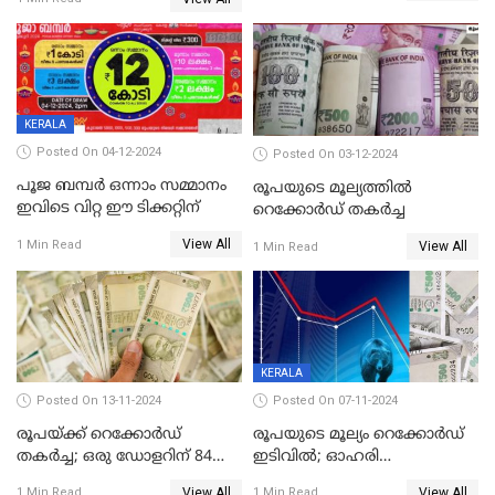
കൂടുന്നില്ലേ? കാരണം ഇതാണ്
KERALA
Posted On 04-12-2024
Posted On 03-12-2024
പൂജ ബമ്പർ ഒന്നാം സമ്മാനം
രൂപയുടെ മൂല്യത്തില്‍
ഇവിടെ വിറ്റ ഈ ടിക്കറ്റിന്
റെക്കോര്‍ഡ് തകര്‍ച്ച
View All
1 Min Read
View All
1 Min Read
KERALA
Posted On 13-11-2024
Posted On 07-11-2024
രൂപയ്ക്ക് റെക്കോർഡ്
രൂപയുടെ മൂല്യം റെക്കോർഡ്
തകര്‍ച്ച; ഒരു ഡോളറിന് 84
ഇടിവിൽ; ഓഹരി
രൂപ 4 പൈസയാണ്ഇന്നത്തെ
വിപണിയിലും കനത്ത ഇടിവ്,
View All
View All
1 Min Read
1 Min Read