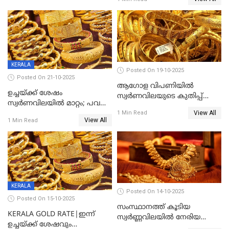
കുറഞ്ഞു
KERALA
Posted On 19-10-2025
Posted On 21-10-2025
ആഗോള വിപണിയിൽ
ഉച്ചയ്ക്ക് ശേഷം
സ്വർണവിലയുടെ കുതിപ്പ്
സ്വർണവിലയിൽ മാറ്റം; പവന്
തുടരുന്നു
View All
1600 രൂപ കുറഞ്ഞു
1 Min Read
View All
1 Min Read
KERALA
Posted On 14-10-2025
Posted On 15-10-2025
സംസ്ഥാനത്ത് കൂടിയ
KERALA GOLD RATE|ഇന്ന്
സ്വർണ്ണവിലയിൽ നേരിയ
ഉച്ചയ്ക്ക് ശേഷവും
കുറവ്