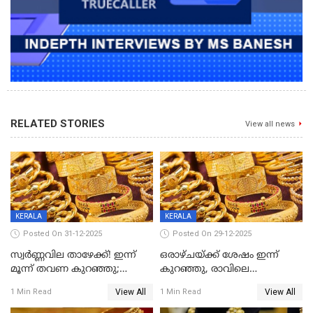
RELATED STORIES
View all news
KERALA
KERALA
Posted On 31-12-2025
Posted On 29-12-2025
സ്വർണ്ണവില താഴേക്ക്! ഇന്ന്
ഒരാഴ്ചയ്ക്ക് ശേഷം ഇന്ന്
മൂന്ന് തവണ കുറഞ്ഞു;
കുറഞ്ഞു, രാവിലെ
ആശ്വാസമായി ഇടിവ്
റെക്കോർഡ് വില, വൈകിട്ട്
View All
View All
1 Min Read
1 Min Read
ഇടിവ്