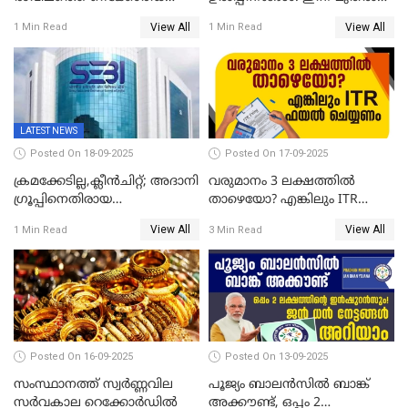
ഉച്ചയ്ക്ക് തിരുത്തി; ഇന്ന് രണ്ട്
ജിഎസ്ടി ആനുകൂല്യം
View All
View All
1 Min Read
1 Min Read
തവണ കൂടി; പവൻ വില
ഉപഭോക്താക്കൾക്ക്
83,000 ലേക്ക്
LATEST NEWS
Posted On 18-09-2025
Posted On 17-09-2025
ക്രമക്കേടില്ല,ക്ലീൻചിറ്റ്; അദാനി
വരുമാനം 3 ലക്ഷത്തിൽ
​ഗ്രൂപ്പിനെതിരായ
താഴെയോ? എങ്കിലും ITR
ഹിൻഡൻബർഗ് റിപ്പോർട്ട്
ഫയൽ ചെയ്യണം
View All
View All
1 Min Read
3 Min Read
തള്ളി സെബി
Posted On 16-09-2025
Posted On 13-09-2025
സംസ്ഥാനത്ത് സ്വര്‍ണ്ണവില
പൂജ്യം ബാലൻസിൽ ബാങ്ക്
സർവകാല റെക്കോർഡിൽ
അക്കൗണ്ട്, ഒപ്പം 2