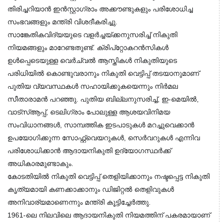
തിരിച്ചറിയാൻ ഇൻസ്റ്റാഗ്രാം അക്കൗണ്ടുകളും പരിശോധിച്ച 
സംഭവങ്ങളും മന്ത്രി വിശദീകരിച്ചു.
സാങ്കേതികവിദ്യയുടെ വളർച്ചയ്ക്കനുസരിച്ച് നികുതി 
നിയമങ്ങളും മാറേണ്ടതുണ്ട്. ക്രിപ്റ്റോകറൻസികൾ 
ഉൾപ്പെടെയുള്ള വെർച്വൽ ആസ്തികൾ നികുതിയുടെ 
പരിധിയിൽ കൊണ്ടുവരാനും നികുതി വെട്ടിപ്പ് തടയാനുമാണ് 
പുതിയ വ്യവസ്ഥകൾ സഹായിക്കുകയെന്നും നിർമല 
സീതാരാമൻ പറഞ്ഞു. പുതിയ ബില്ലനുസരിച്ച്, ഇ-മെയിൽ, 
വാട്‌സ്ആപ്പ്, ടെലിഗ്രാം പോലുള്ള ആശയവിനിമയ 
സംവിധാനങ്ങൾ, സാമ്പത്തിക ഇടപാടുകൾ മറച്ചുവെക്കാൻ 
ഉപയോഗിക്കുന്ന സോഫ്റ്റ്‌വെയറുകൾ, സെർവറുകൾ എന്നിവ 
പരിശോധിക്കാൻ ആദായനികുതി ഉദ്യോഗസ്ഥർക്ക് 
അധികാരമുണ്ടാകും.
കോടതിയിൽ നികുതി വെട്ടിപ്പ് തെളിയിക്കാനും നഷ്ടപ്പെട്ട നികുതി 
കൃത്യമായി കണക്കാക്കാനും ഡിജിറ്റൽ തെളിവുകൾ 
അനിവാര്യമാണെന്നും മന്ത്രി കൂട്ടിച്ചേർത്തു.
1961-ലെ നിലവിലെ ആദായനികുതി നിയമത്തിന് പകരമായാണ് 