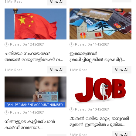
ബി ഐ പറയുന്നത് എന്താണ്?
View All
1 Min Read
Posted On 12-12-2024
Posted On 11-12-2024
ചതിയോ സഹായമോ?
ഇക്കാര്യങ്ങൾ
അയൽ രാജ്യങ്ങളിലേക്ക് വൻ
ശ്രദ്ധിച്ചില്ലെങ്കിൽ ക്രെഡിറ്റ്
തോതിൽ പണം ഒഴുക്കി
കാർഡ് വലിയ അപകടകാരി
View All
View All
1 Min Read
1 Min Read
ചൈന
PAN - PERMANENT ACCOUNT NUMBER
Posted On 10-12-2024
Posted On 11-12-2024
2025ൽ വലിയ മാറ്റം; ജനുവരി
നിങ്ങളുടെ കുട്ടിക്ക് പാൻ
മുതൽ ഇന്ത്യയിൽ പുതിയ
കാർഡ് വേണോ?
തൊഴിൽ അവസരങ്ങൾ
അപേക്ഷിക്കുന്നത്
View All
3 Min Read