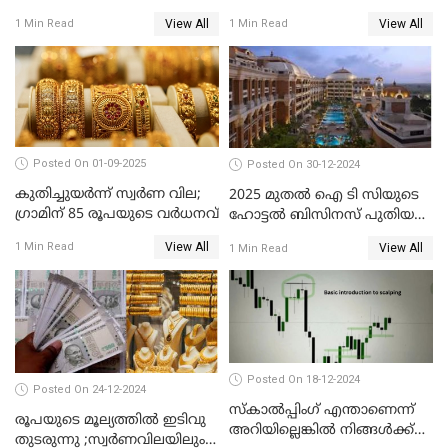
പതിനായിരത്തിനരികെ,15
കൂടിയത് 560 രൂപ
View All
View All
1 Min Read
1 Min Read
രൂപ മാത്രം കുറവ്
Posted On 01-09-2025
Posted On 30-12-2024
കുതിച്ചുയർന്ന് സ്വർണ വില;
2025 മുതൽ ഐ ടി സിയുടെ
ഗ്രാമിന് 85 രൂപയുടെ വർധനവ്
ഹോട്ടൽ ബിസിനസ് പുതിയ
കമ്പനിക്ക് കീഴിൽ; ഓഹരി
View All
1 Min Read
View All
1 Min Read
ഉടമകൾ അറിയേണ്ട
കാര്യങ്ങൾ
Posted On 18-12-2024
Posted On 24-12-2024
സ്കാൽപ്പിംഗ് എന്താണെന്ന്
രൂപയുടെ മൂല്യത്തില്‍ ഇടിവു
അറിയില്ലെങ്കിൽ നിങ്ങൾക്ക്
തുടരുന്നു ;സ്വര്‍ണവിലയിലും