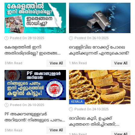
അറിയേണ്ടതെല്ലാം
Posted On 28-10-2025
Posted On 26-10-2025
കേരളത്തിൽ ഇനി
വെള്ളിവില റോക്കറ്റ് പോലെ
അതിദരിദ്രരില്ലേ? ഇതെങ്ങനെ
കുതിക്കുന്നത് എന്തുകൊണ്ട്?
സാധിച്ചു? | INDIA'S FIRST
View All
View All
3 Min Read
1 Min Read
STATE FREE FROM EXTREME
POVERTY
KERALA
Posted On 26-10-2025
Posted On 24-10-2025
PF അക്കൗണ്ടുള്ളവർ
രാവിലെ കൂടി, ഉച്ചക്ക്
അറിയാൻ! നിങ്ങളുടെ പണം
കുത്തനെ തിരിച്ചിറങ്ങി;
ഇനി എളുപ്പത്തിൽ കയ്യിൽ
View All
സ്വർണവില പവന് 800 രൂപ
3 Min Read
കിട്ടും!
View All
1 Min Read