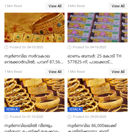
15 രൂപയ്ക്ക് 'ഷുവർ' വെള്ളം!
View All
View All
1 Min Read
3 Min Read
Posted On 04-10-2025
Posted On 04-10-2025
സ്വര്‍ണവില സര്‍വകാല
ഓണം ബമ്പർ: 25 കോടി TH
റെക്കോര്‍ഡില്‍; പവന് 87,560
577825-ന്; പാലക്കാട്
രൂപയിലെത്തി
റെക്കോർഡ് വിൽപ്പനയുമായി
View All
View All
1 Min Read
1 Min Read
മുന്നിൽ
KERALA
KERALA
Posted On 01-10-2025
Posted On 29-09-2025
സ്വർണവിലയിൽ വീണ്ടും
സ്വര്‍ണവില 86,000ലേക്ക്
വർദ്ധന; ഉച്ചയ്ക്ക് ശേഷവും
കുതിയ്ക്കുന്നു; ഇന്ന്