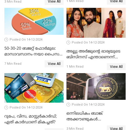
View All
1 Min Read
View All
3 Min Read
ദിനങ്ങൾ
Posted On 14-12-2024
Posted On 14-12-2024
50-30-20 ബജറ്റ് ഫോർമുല:
അല്ലു അർജുൻ്റെ ഭാര്യയുടെ
മാസാവസാനം നയാ പൈസ
ബിസിനസ് എന്താണെന്ന്
ഇല്ലെന്ന് പറയേണ്ടി വരില്ല
അറിയാമോ?
View All
7 Min Read
View All
1 Min Read
Posted On 14-12-2024
Posted On 14-12-2024
ഒന്നിലധികം ബാങ്ക്
റുപേ, വിസ, മാസ്റ്റർകാർഡ്;
അക്കൗണ്ടുകൾ
ഏത് കാർഡാണ് മികച്ചത്?
നിയമവിരുദ്ധമാണോ? ആർ
View All
3 Min Read