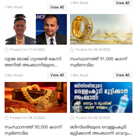
View All
സ്വർണവിലയിൽ വർദ്ധനവ്;
1 Min Read
View All
1 Min Read
പവന് കൂടിയത് 400 രൂപ
Posted On 11-10-2025
Posted On 09-10-2025
വ്യാജ ബാങ്ക് ഗ്യാരണ്ടി കേസ്:
സംസ്ഥാനത്ത് 91,000 കടന്ന്
അനിൽ അംബാനിയുടെ
സ്വര്‍ണവില
റിലയൻസ് പവർ സിഎഫ്ഒ
View All
View All
2 Min Read
1 Min Read
അറസ്റ്റിൽ; ഇഡി അന്വേഷണം
വ്യാപിപ്പിക്കുന്നു
Posted On 08-10-2025
Posted On 05-10-2025
സംസ്ഥാനത്ത് 90,000 കടന്ന്
ബിസ്‌ലരിയുടെ വെള്ളംകുടി
സ്വര്‍ണവില
മുട്ടിക്കാൻ അംബാനി! വെറും