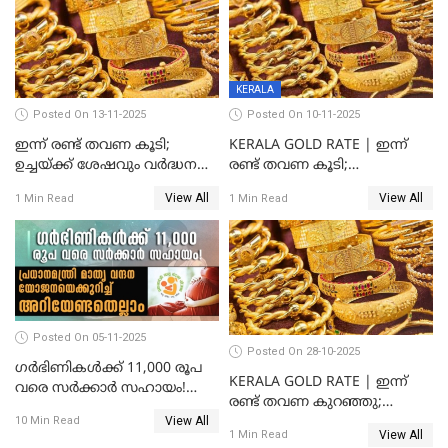
നോക്കാം
KERALA
Posted On 13-11-2025
Posted On 10-11-2025
ഇന്ന് രണ്ട് തവണ കൂടി;
KERALA GOLD RATE | ഇന്ന്
ഉച്ചയ്ക്ക് ശേഷവും വർദ്ധനവ്;
രണ്ട് തവണ കൂടി;
സംസ്ഥാനത്ത്
സ്വർണവിലയിൽ കുതിപ്പ്
View All
View All
1 Min Read
1 Min Read
സ്വർണവിലയിൽ കുതിപ്പ്
Posted On 05-11-2025
Posted On 28-10-2025
ഗർഭിണികൾക്ക് 11,000 രൂപ
KERALA GOLD RATE | ഇന്ന്
വരെ സർക്കാർ സഹായം!
രണ്ട് തവണ കുറഞ്ഞു;
പ്രധാനമന്ത്രി മാതൃ വന്ദന
View All
സ്വർണവില പവന് കുറഞ്ഞത്
10 Min Read
യോജനയെക്കുറിച്ച്
View All
1 Min Read
1800 രൂപ