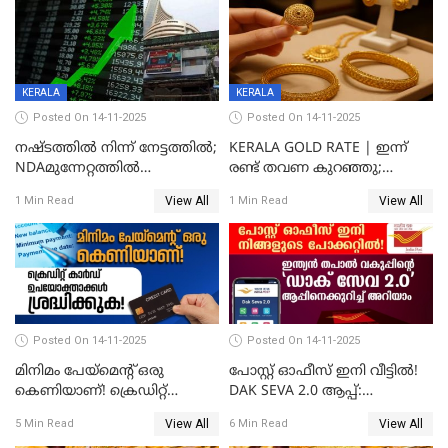
നൽകുന്നുവെന്ന് മോദി
KERALA
KERALA
Posted On 14-11-2025
Posted On 14-11-2025
നഷ്ടത്തിൽ നിന്ന് നേട്ടത്തിൽ;
KERALA GOLD RATE | ഇന്ന്
NDAമുന്നേറ്റത്തിൽ
രണ്ട് തവണ കുറഞ്ഞു;
ഓഹരിവിപണിയിലും കുതിപ്പ്
സ്വർണവിലയിൽ ഇടിവ്
View All
View All
1 Min Read
1 Min Read
Posted On 14-11-2025
Posted On 14-11-2025
മിനിമം പേയ്മെന്റ് ഒരു
പോസ്റ്റ് ഓഫീസ് ഇനി വീട്ടിൽ!
കെണിയാണ്! ക്രെഡിറ്റ്
DAK SEVA 2.0 ആപ്പ്:
കാർഡ് ഉപയോക്താക്കൾ
ഉപയോഗങ്ങൾ
View All
View All
5 Min Read
6 Min Read
ശ്രദ്ധിക്കുക!
എന്തൊക്കെയാണെന്ന്