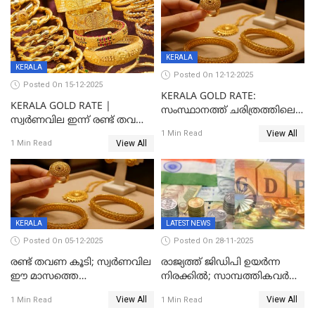
KERALA
KERALA
Posted On 12-12-2025
Posted On 15-12-2025
KERALA GOLD RATE:
KERALA GOLD RATE |
സംസ്ഥാനത്ത് ചരിത്രത്തിലെ
സ്വർണവില ഇന്ന് രണ്ട് തവണ
ഏറ്റവും വലിയ വിലയിൽ
View All
കൂടി, ഒരു ലക്ഷത്തിനരികിൽ;
1 Min Read
സ്വർണം; സർവ്വകാല
View All
1 Min Read
സർവകാല റെക്കോഡ്
റെക്കോർഡിൽ
KERALA
LATEST NEWS
Posted On 05-12-2025
Posted On 28-11-2025
രണ്ട് തവണ കൂടി; സ്വർണവില
രാജ്യത്ത് ജിഡിപി ഉയര്‍ന്ന
ഈ മാസത്തെ
നിരക്കില്‍; സാമ്പത്തികവർഷം
ഉയർന്നനിരക്കിൽ
രണ്ടാം പാദത്തില്‍ ജിഡിപി 8.2
View All
View All
1 Min Read
1 Min Read
ശതമാനമായി; പ്രചോദനം