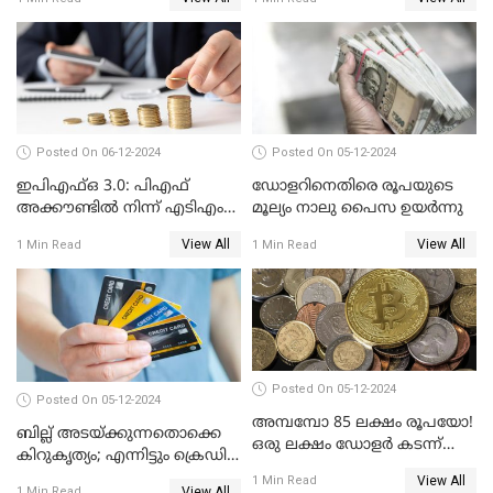
ലോൺ എടുത്തവരും
അറിഞ്ഞിരിക്കേണ്ട
കാര്യങ്ങൾ
Posted On 06-12-2024
Posted On 05-12-2024
ഇപിഎഫ്ഒ 3.0: പിഎഫ്
ഡോളറിനെതിരെ രൂപയുടെ
അക്കൗണ്ടിൽ നിന്ന് എടിഎം
മൂല്യം നാലു പൈസ ഉയര്‍ന്നു
പോലെ പണം പിൻവലിക്കാം
View All
View All
1 Min Read
1 Min Read
Posted On 05-12-2024
Posted On 05-12-2024
അമ്പമ്പോ 85 ലക്ഷം രൂപയോ!
ബില്ല് അടയ്ക്കുന്നതൊക്കെ
ഒരു ലക്ഷം ഡോളർ കടന്ന്
കിറുകൃത്യം; എന്നിട്ടും ക്രെഡിറ്റ്
ബിറ്റ്‌കോയിൻ മൂല്യം
സ്കോർ ( CIBIL SCORE)
View All
1 Min Read
View All
1 Min Read