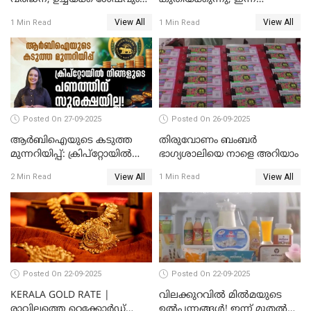
കൂടി; മൂന്ന് ദിവസത്തിൽ
രണ്ടുതവണയായി കൂടിയത്
View All
View All
1 Min Read
1 Min Read
കൂടിയത് പവന് 2,760 രൂപ
1040 രൂപ
Posted On 27-09-2025
Posted On 26-09-2025
ആർബിഐയുടെ കടുത്ത
തിരുവോണം ബംബര്‍
മുന്നറിയിപ്പ്: ക്രിപ്റ്റോയിൽ
ഭാഗ്യശാലിയെ നാളെ അറിയാം
നിങ്ങളുടെ പണത്തിന്
View All
View All
2 Min Read
1 Min Read
സുരക്ഷയില്ല!
Posted On 22-09-2025
Posted On 22-09-2025
KERALA GOLD RATE |
വിലക്കുറവിൽ മിൽമയുടെ
രാവിലത്തെ റെക്കോർഡ്
ഉൽപ്പന്നങ്ങൾ! ഇന്ന് മുതൽ