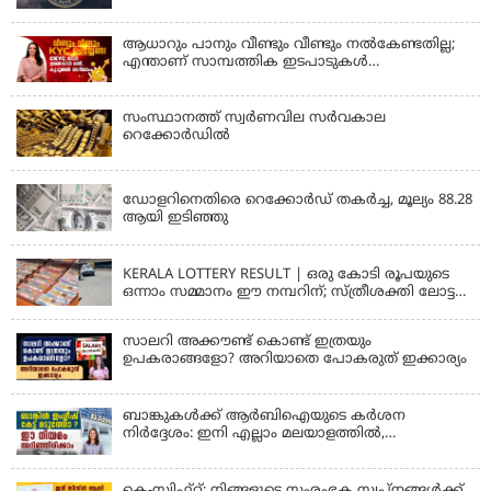
തുടരും
ആധാറും പാനും വീണ്ടും വീണ്ടും നൽകേണ്ടതില്ല;
എന്താണ് സാമ്പത്തിക ഇടപാടുകൾ
എളുപ്പമാക്കുന്ന CKYC?
സംസ്ഥാനത്ത് സ്വര്‍ണവില സര്‍വകാല
റെക്കോര്‍ഡില്‍
KERALA
ഡോളറിനെതിരെ റെക്കോർഡ് തകർച്ച, മൂല്യം 88.28
ആയി ഇടിഞ്ഞു
KERALA
KERALA LOTTERY RESULT | ഒരു കോടി രൂപയുടെ
ഒന്നാം സമ്മാനം ഈ നമ്പറിന്; സ്ത്രീശക്തി ലോട്ടറി
ഫലം പ്രഖ്യാപിച്ചു | STHREE SAKTHI SS 482 LOTTERY
RESULT
സാലറി അക്കൗണ്ട് കൊണ്ട് ഇത്രയും
ഉപകരാങ്ങളോ? അറിയാതെ പോകരുത് ഇക്കാര്യം
ബാങ്കുകൾക്ക് ആർബിഐയുടെ കർശന
നിർദ്ദേശം: ഇനി എല്ലാം മലയാളത്തിൽ,
പരാതികൾക്ക് ഉടൻ പരിഹാരം
കെ-സ്വിഫ്റ്റ്: നിങ്ങളുടെ സംരംഭക സ്വപ്നങ്ങൾക്ക്