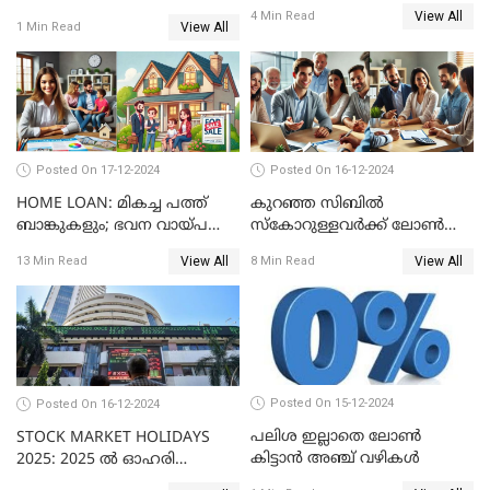
ട്രേഡിംഗ് അറിയില്ല
കുറവ്
View All
4 Min Read
View All
1 Min Read
Posted On 17-12-2024
Posted On 16-12-2024
HOME LOAN: മികച്ച പത്ത്
കുറഞ്ഞ സിബിൽ
ബാങ്കുകളും; ഭവന വായ്പ
സ്കോറുള്ളവർക്ക് ലോൺ
പലിശ നിരക്കും
കിട്ടാൻ ചില എളുപ്പ വഴികൾ
View All
View All
13 Min Read
8 Min Read
Posted On 15-12-2024
Posted On 16-12-2024
പലിശ ഇല്ലാതെ ലോൺ
STOCK MARKET HOLIDAYS
കിട്ടാൻ അഞ്ച് വഴികൾ
2025: 2025 ൽ ഓഹരി
വിപണിയിലെ അവധി