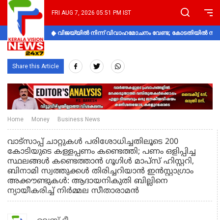
FRI AUG 7, 2026 05:51 PM IST
വിജയ്‌യിൽ നിന്ന് വിവാഹമോചനം വേണ്ട; കോടതിയിൽ നിലപാ
Share this Article
Home
Money
Business News
വാട്സാപ്പ് ചാറ്റുകൾ പരിശോധിച്ചതിലൂടെ 200
കോടിയുടെ കള്ളപ്പണം കണ്ടെത്തി; പണം ഒളിപ്പിച്ച
സ്ഥലങ്ങൾ കണ്ടെത്താൻ ഗൂഗിൾ മാപ്‌സ് ഹിസ്റ്ററി,
ബിനാമി സ്വത്തുക്കൾ തിരിച്ചറിയാൻ ഇൻസ്റ്റാഗ്രാം
അക്കൗണ്ടുകൾ: ആദായനികുതി ബില്ലിനെ
ന്യായീകരിച്ച് നിർമ്മല സീതാരാമൻ