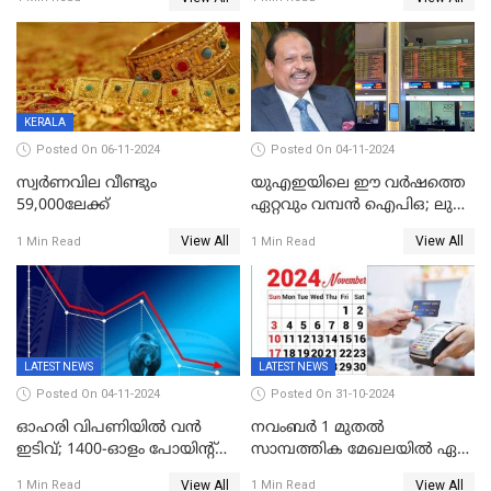
വിനിമയ മൂല്യം
സെന്‍സെക്‌സ് 80,000ല്‍
താഴെ
KERALA
Posted On 06-11-2024
Posted On 04-11-2024
സ്വര്‍ണവില വീണ്ടും
യുഎഇയിലെ ഈ വർഷത്തെ
59,000ലേക്ക്
ഏറ്റവും വമ്പൻ ഐപിഒ; ലുലു
ഐപിഒയ്ക്ക് നാളെ
View All
View All
1 Min Read
1 Min Read
സമാപനം,വൻ ഡിമാൻഡ്;
വിൽപന 30
ശതമാനത്തിലേക്ക് ഉയർത്തി
LATEST NEWS
LATEST NEWS
Posted On 04-11-2024
Posted On 31-10-2024
ഓഹരി വിപണിയിൽ വൻ
നവംബർ 1 മുതൽ
ഇടിവ്; 1400-ഓളം പോയിൻ്റ്
സാമ്പത്തിക മേഖലയിൽ ഏഴ്
ഇടിഞ്ഞ്
പ്രധാന മാറ്റങ്ങൾ; ട്രെയിൻ
View All
View All
1 Min Read
1 Min Read