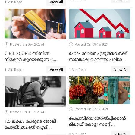
View All
1 Min Read
അമേരിക്കയേയും ഞെട്ടിച്ച്
ചൈനീസ് കാറുകൾ
Posted On 09-12-2024
Posted On 09-12-2024
CIBIL SCORE: സിബിൽ
ഹോം ലോൺ എടുത്തവർക്ക്
സ്കോർ കുറയ്ക്കുന്ന 6
സന്തോഷ വാർത്ത; പലിശ
കാര്യങ്ങൾ
നിരക്ക് കുറയാൻ പോകുന്നു
View All
View All
1 Min Read
1 Min Read
Posted On 07-12-2024
Posted On 08-12-2024
പെപ്സിയെ തോൽപ്പിക്കാൻ
1.5 ലക്ഷം പേരുടെ ജോലി
മിലാഫ് കോള; സൗദി
പോയി; 2024ൽ ഐടി
അറേബ്യയുടെ ഈന്തപ്പഴ
മേഖലയിൽ സംഭവിച്ചത്
View All
3 Min Read