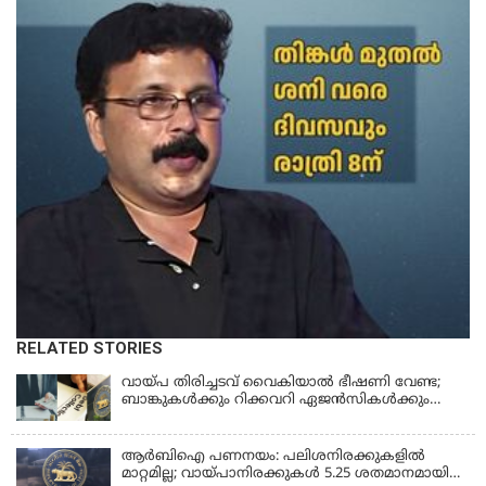
RELATED STORIES
വായ്പ തിരിച്ചടവ് വൈകിയാൽ ഭീഷണി വേണ്ട;
ബാങ്കുകൾക്കും റിക്കവറി ഏജൻസികൾക്കും
കർശന നിയന്ത്രണങ്ങളുമായി ആർ ബി ഐ;
ഇഎംഐ മുടങ്ങിയാല്‍ സ്മാര്‍ട്ട് ഫോണ്‍ ലോക്ക്
ആകുമോ? ആര്‍ബിഐയുടെ പുതിയ
ആർബിഐ പണനയം: പലിശനിരക്കുകളിൽ
നിര്‍ദേശങ്ങള്‍
മാറ്റമില്ല; വായ്പാനിരക്കുകൾ 5.25 ശതമാനമായി