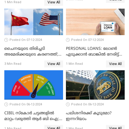
കോളയേക്കുറിച്ച് അറിയാം
View All
1 Min Read
Posted On 07-12-2024
Posted On 07-12-2024
ചൈനയുടെ തിരിച്ചടി
PERSONAL LOANS: ലോൺ
അമേരിക്കയുടെ കരണത്ത്;
എടുക്കാൻ ബാങ്കിൽ നേരിട്ട്
നഷ്ടം 3 ബില്ല്യൺ ഡോളർ
പോകണോ? ഓൺലൈൻ വഴി
View All
View All
3 Min Read
1 Min Read
ചെയ്തുകൂടേ?
Posted On 06-12-2024
Posted On 06-12-2024
CIBIL സ്കോർ ചട്ടങ്ങളിൽ
പലിശനിരക്ക് കൂടുമോ?
മാറ്റം വരുത്തി ആർ ബി ഐ;
ഇന്നറിയാം
ക്രെഡിറ്റ് കാർഡുള്ളവരും
View All
View All
1 Min Read
1 Min Read