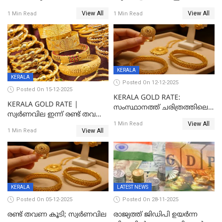
തവണ കൂടി
View All
View All
1 Min Read
1 Min Read
KERALA
KERALA
Posted On 12-12-2025
Posted On 15-12-2025
KERALA GOLD RATE:
KERALA GOLD RATE |
സംസ്ഥാനത്ത് ചരിത്രത്തിലെ
സ്വർണവില ഇന്ന് രണ്ട് തവണ
ഏറ്റവും വലിയ വിലയിൽ
View All
കൂടി, ഒരു ലക്ഷത്തിനരികിൽ;
1 Min Read
സ്വർണം; സർവ്വകാല
View All
1 Min Read
സർവകാല റെക്കോഡ്
റെക്കോർഡിൽ
KERALA
LATEST NEWS
Posted On 05-12-2025
Posted On 28-11-2025
രണ്ട് തവണ കൂടി; സ്വർണവില
രാജ്യത്ത് ജിഡിപി ഉയര്‍ന്ന