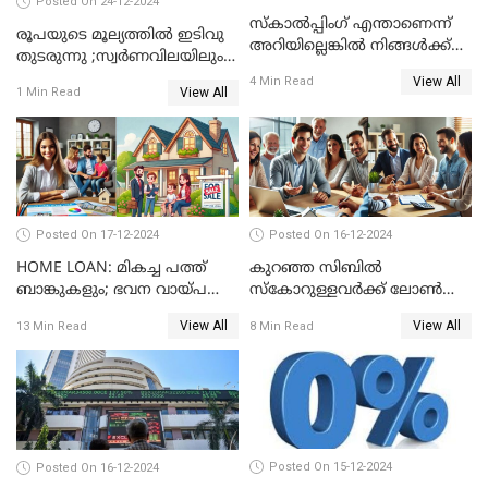
Posted On 24-12-2024
സ്കാൽപ്പിംഗ് എന്താണെന്ന്
രൂപയുടെ മൂല്യത്തില്‍ ഇടിവു
അറിയില്ലെങ്കിൽ നിങ്ങൾക്ക്
തുടരുന്നു ;സ്വര്‍ണവിലയിലും
ട്രേഡിംഗ് അറിയില്ല
കുറവ്
View All
4 Min Read
View All
1 Min Read
Posted On 17-12-2024
Posted On 16-12-2024
HOME LOAN: മികച്ച പത്ത്
കുറഞ്ഞ സിബിൽ
ബാങ്കുകളും; ഭവന വായ്പ
സ്കോറുള്ളവർക്ക് ലോൺ
പലിശ നിരക്കും
കിട്ടാൻ ചില എളുപ്പ വഴികൾ
View All
View All
13 Min Read
8 Min Read
Posted On 15-12-2024
Posted On 16-12-2024