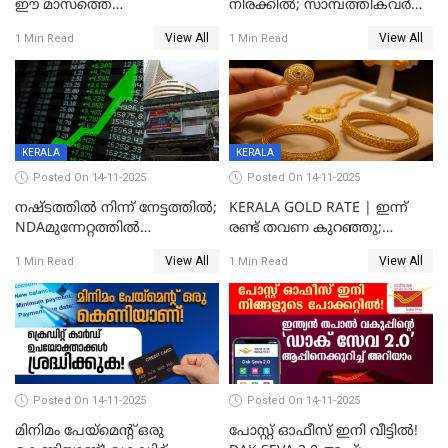
ഈ മാസത്തെ
നിരക്കില്‍; സാമ്പത്തികവർഷം
ഉയർന്നനിരക്കിൽ
രണ്ടാം പാദത്തില്‍ ജിഡിപി 8.2
View All
View All
1 Min Read
1 Min Read
ശതമാനമായി; പ്രചോദനം
നൽകുന്നുവെന്ന് മോദി
KERALA
KERALA
Posted On 14-11-2025
Posted On 14-11-2025
നഷ്ടത്തിൽ നിന്ന് നേട്ടത്തിൽ;
KERALA GOLD RATE | ഇന്ന്
NDAമുന്നേറ്റത്തിൽ
രണ്ട് തവണ കുറഞ്ഞു;
ഓഹരിവിപണിയിലും കുതിപ്പ്
സ്വർണവിലയിൽ ഇടിവ്
View All
View All
1 Min Read
1 Min Read
Posted On 14-11-2025
Posted On 14-11-2025
മിനിമം പേയ്മെന്റ് ഒരു
പോസ്റ്റ് ഓഫീസ് ഇനി വീട്ടിൽ!