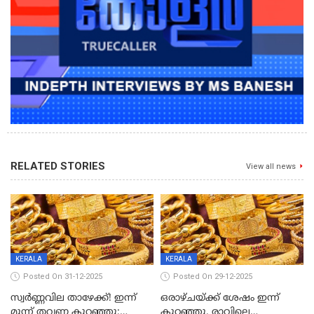
RELATED STORIES
View all news
KERALA
KERALA
Posted On 31-12-2025
Posted On 29-12-2025
സ്വർണ്ണവില താഴേക്ക്! ഇന്ന്
ഒരാഴ്ചയ്ക്ക് ശേഷം ഇന്ന്
മൂന്ന് തവണ കുറഞ്ഞു;
കുറഞ്ഞു, രാവിലെ