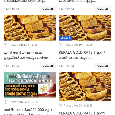
കെണിയാണ്! ക്രെഡിറ്റ്
DAK SEVA 2.0 ആപ്പ്:
കാർഡ് ഉപയോക്താക്കൾ
ഉപയോഗങ്ങൾ
View All
View All
5 Min Read
6 Min Read
ശ്രദ്ധിക്കുക!
എന്തൊക്കെയാണെന്ന്
നോക്കാം
KERALA
Posted On 13-11-2025
Posted On 10-11-2025
ഇന്ന് രണ്ട് തവണ കൂടി;
KERALA GOLD RATE | ഇന്ന്
ഉച്ചയ്ക്ക് ശേഷവും വർദ്ധനവ്;
രണ്ട് തവണ കൂടി;
സംസ്ഥാനത്ത്
സ്വർണവിലയിൽ കുതിപ്പ്
View All
View All
1 Min Read
1 Min Read
സ്വർണവിലയിൽ കുതിപ്പ്
Posted On 05-11-2025
Posted On 28-10-2025
ഗർഭിണികൾക്ക് 11,000 രൂപ
KERALA GOLD RATE | ഇന്ന്