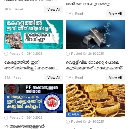
വരെ സർക്കാർ സഹായം!
രണ്ട് തവണ കുറഞ്ഞു;
പ്രധാനമന്ത്രി മാതൃ വന്ദന
View All
സ്വർണവില പവന് കുറഞ്ഞത്
10 Min Read
യോജനയെക്കുറിച്ച്
View All
1 Min Read
1800 രൂപ
അറിയേണ്ടതെല്ലാം
Posted On 28-10-2025
Posted On 26-10-2025
കേരളത്തിൽ ഇനി
വെള്ളിവില റോക്കറ്റ് പോലെ
അതിദരിദ്രരില്ലേ? ഇതെങ്ങനെ
കുതിക്കുന്നത് എന്തുകൊണ്ട്?
സാധിച്ചു? | INDIA'S FIRST
View All
View All
3 Min Read
1 Min Read
STATE FREE FROM EXTREME
POVERTY
KERALA
Posted On 26-10-2025
Posted On 24-10-2025
PF അക്കൗണ്ടുള്ളവർ