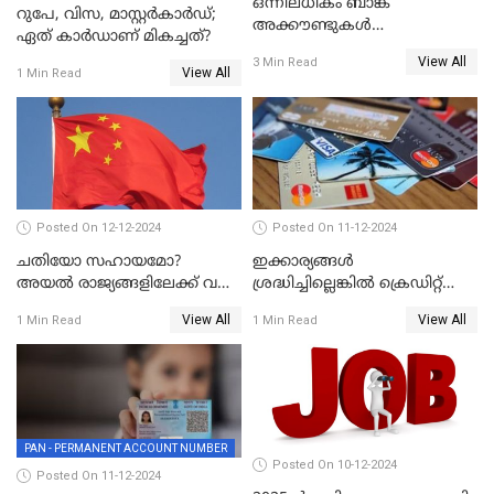
ഒന്നിലധികം ബാങ്ക്
റുപേ, വിസ, മാസ്റ്റർകാർഡ്;
അക്കൗണ്ടുകൾ
ഏത് കാർഡാണ് മികച്ചത്?
നിയമവിരുദ്ധമാണോ? ആർ
View All
3 Min Read
ബി ഐ പറയുന്നത് എന്താണ്?
View All
1 Min Read
Posted On 12-12-2024
Posted On 11-12-2024
ചതിയോ സഹായമോ?
ഇക്കാര്യങ്ങൾ
അയൽ രാജ്യങ്ങളിലേക്ക് വൻ
ശ്രദ്ധിച്ചില്ലെങ്കിൽ ക്രെഡിറ്റ്
തോതിൽ പണം ഒഴുക്കി
കാർഡ് വലിയ അപകടകാരി
View All
View All
1 Min Read
1 Min Read
ചൈന
PAN - PERMANENT ACCOUNT NUMBER
Posted On 10-12-2024
Posted On 11-12-2024