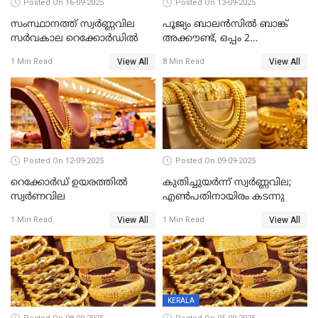
Posted On 16-09-2025
Posted On 13-09-2025
സംസ്ഥാനത്ത് സ്വര്‍ണ്ണവില
പൂജ്യം ബാലൻസിൽ ബാങ്ക്
സർവകാല റെക്കോർഡിൽ
അക്കൗണ്ട്, ഒപ്പം 2
ലക്ഷത്തിന്റെ ഇൻഷുറൻസും!
View All
View All
1 Min Read
8 Min Read
ജൻ ധൻ നേട്ടങ്ങൾ അറിയാം
Posted On 12-09-2025
Posted On 09-09-2025
റെക്കോര്‍ഡ് ഉയരത്തിൽ
കുതിച്ചുയർന്ന് സ്വർണ്ണവില;
സ്വര്‍ണവില
എണ്‍പതിനായിരം കടന്നു
View All
View All
1 Min Read
1 Min Read
KERALA