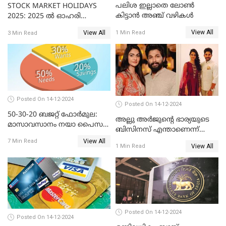
പലിശ ഇല്ലാതെ ലോൺ
STOCK MARKET HOLIDAYS
കിട്ടാൻ അഞ്ച് വഴികൾ
2025: 2025 ൽ ഓഹരി
വിപണിയിലെ അവധി
View All
1 Min Read
View All
3 Min Read
ദിനങ്ങൾ
Posted On 14-12-2024
Posted On 14-12-2024
50-30-20 ബജറ്റ് ഫോർമുല:
അല്ലു അർജുൻ്റെ ഭാര്യയുടെ
മാസാവസാനം നയാ പൈസ
ബിസിനസ് എന്താണെന്ന്
ഇല്ലെന്ന് പറയേണ്ടി വരില്ല
അറിയാമോ?
View All
7 Min Read
View All
1 Min Read
Posted On 14-12-2024
Posted On 14-12-2024