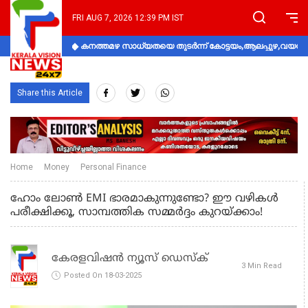
FRI AUG 7, 2026 12:39 PM IST
കനത്തമഴ സാധ്യതയെ തുടർന്ന് കോട്ടയം,ആലപ്പുഴ,വയനാട്
Share this Article
Home
Money
Personal Finance
ഹോം ലോൺ EMI ഭാരമാകുന്നുണ്ടോ? ഈ വഴികൾ
പരീക്ഷിക്കൂ, സാമ്പത്തിക സമ്മർദ്ദം കുറയ്ക്കാം!
കേരളവിഷൻ ന്യൂസ് ഡെസ്‌ക്
3 Min Read
Posted On 18-03-2025