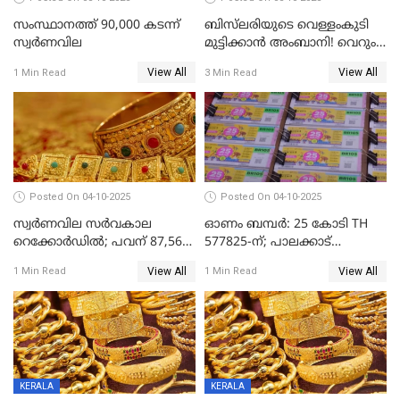
സംസ്ഥാനത്ത് 90,000 കടന്ന്
ബിസ്‌ലരിയുടെ വെള്ളംകുടി
സ്വര്‍ണവില
മുട്ടിക്കാൻ അംബാനി! വെറും
15 രൂപയ്ക്ക് 'ഷുവർ' വെള്ളം!
View All
View All
1 Min Read
3 Min Read
Posted On 04-10-2025
Posted On 04-10-2025
സ്വര്‍ണവില സര്‍വകാല
ഓണം ബമ്പർ: 25 കോടി TH
റെക്കോര്‍ഡില്‍; പവന് 87,560
577825-ന്; പാലക്കാട്
രൂപയിലെത്തി
റെക്കോർഡ് വിൽപ്പനയുമായി
View All
View All
1 Min Read
1 Min Read
മുന്നിൽ
KERALA
KERALA