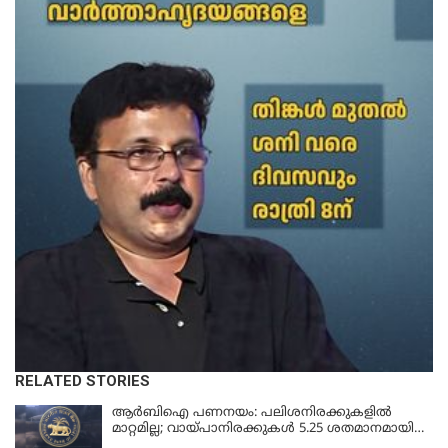
RELATED STORIES
ആർബിഐ പണനയം: പലിശനിരക്കുകളിൽ
മാറ്റമില്ല; വായ്പാനിരക്കുകൾ 5.25 ശതമാനമായി
തുടരും