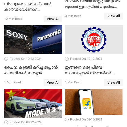
2025ൽ വലിയ മാറ്റം; ജനുവരി
നിങ്ങളുടെ കുട്ടിക്ക് പാൻ
മുതൽ ഇന്ത്യയിൽ പുതിയ
കാർഡ് വേണോ?
തൊഴിൽ അവസരങ്ങൾ
അപേക്ഷിക്കുന്നത്
View All
3 Min Read
View All
12 Min Read
എങ്ങനെയാണെന്ന് നോക്കാം
Posted On 10-12-2024
Posted On 10-12-2024
ചൈന കുത്തി മറിച്ച ജപ്പാൻ
ഇങ്ങനെ ഒരു പിഴവ്
കമ്പനികൾ ഇന്ത്യൻ
സംഭവിച്ചാൽ നിങ്ങൾക്ക്
ഇലക്ട്രോണിക്സ് വിപണിയിൽ
പിഎഫ് പെൻഷൻ ലഭിക്കില്ല
View All
View All
1 Min Read
1 Min Read
വീണ്ടും മുന്നിൽ
Posted On 09-12-2024
Posted On 09-12-2024