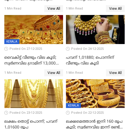
ആശ്വാസമായി ഇടിവ്
റെക്കോർഡ് വില, വൈകിട്ട്
View All
View All
1 Min Read
1 Min Read
ഇടിവ്
KERALA
Posted On 27-12-2025
Posted On 24-12-2025
വൈകിട്ട് വീണ്ടും വില കൂടി;
പവന് 1,01880; പൊന്നിന്
സ്വർണവില ഗ്രാമിന് 13,000
വീണ്ടും വില കൂടി
ഭേദിച്ചു, വെള്ളിക്കും
View All
View All
1 Min Read
1 Min Read
റെക്കോർഡ്
KERALA
Posted On 23-12-2025
Posted On 22-12-2025
ലക്ഷം തൊട്ട് പൊന്ന്; പവന്
ലക്ഷമെത്താൻ ഇനി 160 രൂപ
1,01600 രൂപ
കൂടി; സ്വർണവില ഇന്ന് രണ്ട്