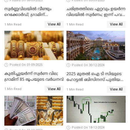
Posted On 08-09-2025
Posted On 05-09-2025
സ്വർണ്ണവിലയിൽ വീണ്ടും
ചരിത്രത്തിലെ ഏറ്റവും ഉയർന്ന
റെക്കോർഡ്; ഗ്രാമിന്
വിലയിൽ സ്വർണം; ഇന്ന് പവന്
പതിനായിരത്തിനരികെ,15
കൂടിയത് 560 രൂപ
View All
View All
1 Min Read
1 Min Read
രൂപ മാത്രം കുറവ്
Posted On 01-09-2025
Posted On 30-12-2024
കുതിച്ചുയർന്ന് സ്വർണ വില;
2025 മുതൽ ഐ ടി സിയുടെ
ഗ്രാമിന് 85 രൂപയുടെ വർധനവ്
ഹോട്ടൽ ബിസിനസ് പുതിയ
കമ്പനിക്ക് കീഴിൽ; ഓഹരി
View All
1 Min Read
View All
1 Min Read
ഉടമകൾ അറിയേണ്ട
കാര്യങ്ങൾ
Posted On 18-12-2024