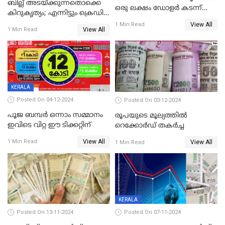
ബില്ല് അടയ്ക്കുന്നതൊക്കെ
ഒരു ലക്ഷം ഡോളർ കടന്ന്
കിറുകൃത്യം; എന്നിട്ടും ക്രെഡിറ്റ്
ബിറ്റ്‌കോയിൻ മൂല്യം
സ്കോർ ( CIBIL SCORE)
View All
1 Min Read
View All
1 Min Read
കൂടുന്നില്ലേ? കാരണം ഇതാണ്
KERALA
Posted On 04-12-2024
Posted On 03-12-2024
പൂജ ബമ്പർ ഒന്നാം സമ്മാനം
രൂപയുടെ മൂല്യത്തില്‍
ഇവിടെ വിറ്റ ഈ ടിക്കറ്റിന്
റെക്കോര്‍ഡ് തകര്‍ച്ച
View All
1 Min Read
View All
1 Min Read
KERALA
Posted On 13-11-2024
Posted On 07-11-2024