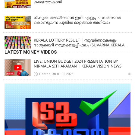
കരുത്തേകാൻ
നികുതി അടയ്ക്കാൻ ഇനി എളുപ്പം! സർക്കാർ
കൊണ്ടുവന്ന പുതിയ മാറ്റങ്ങൾ അറിയാം
KERALA
KERALA LOTTERY RESULT | സുവര്‍ണകേരളം
ഭാഗ്യക്കുറി നറുക്കെടുപ്പ് ഫലം (SUVARNA KERALAM
SK-16)
LATEST MONEY VIDEOS
LIVE: UNION BUDGET 2024 PRESENTATION BY
NIRMALA SITHARAMAN | KERALA VISION NEWS
Posted On 01-02-2025