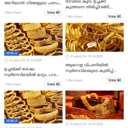
രാവിലെ കൂടി, ഉച്ചക്ക്
അറിയാൻ! നിങ്ങളുടെ പണം
കുത്തനെ തിരിച്ചിറങ്ങി;
ഇനി എളുപ്പത്തിൽ കയ്യിൽ
View All
സ്വർണവില പവന് 800 രൂപ
3 Min Read
കിട്ടും!
View All
1 Min Read
കുറഞ്ഞു
KERALA
Posted On 19-10-2025
Posted On 21-10-2025
ആഗോള വിപണിയിൽ
ഉച്ചയ്ക്ക് ശേഷം
സ്വർണവിലയുടെ കുതിപ്പ്
സ്വർണവിലയിൽ മാറ്റം; പവന്
തുടരുന്നു
View All
1600 രൂപ കുറഞ്ഞു
1 Min Read
View All
1 Min Read
KERALA
Posted On 14-10-2025