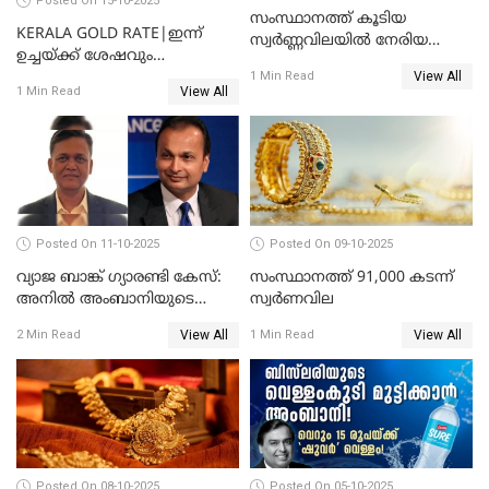
Posted On 15-10-2025
സംസ്ഥാനത്ത് കൂടിയ
KERALA GOLD RATE|ഇന്ന്
സ്വർണ്ണവിലയിൽ നേരിയ
ഉച്ചയ്ക്ക് ശേഷവും
കുറവ്
View All
സ്വർണവിലയിൽ വർദ്ധനവ്;
1 Min Read
View All
1 Min Read
പവന് കൂടിയത് 400 രൂപ
Posted On 11-10-2025
Posted On 09-10-2025
വ്യാജ ബാങ്ക് ഗ്യാരണ്ടി കേസ്:
സംസ്ഥാനത്ത് 91,000 കടന്ന്
അനിൽ അംബാനിയുടെ
സ്വര്‍ണവില
റിലയൻസ് പവർ സിഎഫ്ഒ
View All
View All
2 Min Read
1 Min Read
അറസ്റ്റിൽ; ഇഡി അന്വേഷണം
വ്യാപിപ്പിക്കുന്നു
Posted On 08-10-2025
Posted On 05-10-2025