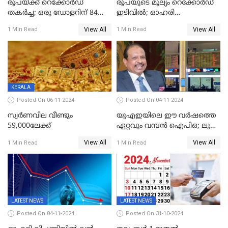
രൂപയ്ക്ക് റെക്കോർഡ്
രൂപയുടെ മൂല്യം റെക്കോർഡ്
തകര്‍ച്ച; ഒരു ഡോളറിന് 84
ഇടിവിൽ; ഓഹരി
രൂപ 4 പൈസയാണ്ഇന്നത്തെ
വിപണിയിലും കനത്ത ഇടിവ്,
View All
View All
1 Min Read
1 Min Read
വിനിമയ മൂല്യം
സെന്‍സെക്‌സ് 80,000ല്‍
താഴെ
KERALA
Posted On 06-11-2024
Posted On 04-11-2024
സ്വര്‍ണവില വീണ്ടും
യുഎഇയിലെ ഈ വർഷത്തെ
59,000ലേക്ക്
ഏറ്റവും വമ്പൻ ഐപിഒ; ലുലു
ഐപിഒയ്ക്ക് നാളെ
View All
View All
1 Min Read
1 Min Read
സമാപനം,വൻ ഡിമാൻഡ്;
വിൽപന 30
ശതമാനത്തിലേക്ക് ഉയർത്തി
LATEST NEWS
LATEST NEWS
Posted On 04-11-2024
Posted On 31-10-2024