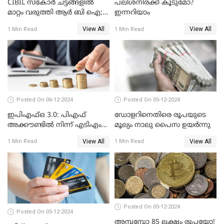
CIBIL സ്കോർ ചട്ടങ്ങളിൽ
പലിശനിരക്ക് കൂടുമോ?
മാറ്റം വരുത്തി ആർ ബി ഐ;
ഇന്നറിയാം
ക്രെഡിറ്റ് കാർഡുള്ളവരും
View All
View All
1 Min Read
1 Min Read
ലോൺ എടുത്തവരും
അറിഞ്ഞിരിക്കേണ്ട
കാര്യങ്ങൾ
Posted On 06-12-2024
Posted On 05-12-2024
ഇപിഎഫ്ഒ 3.0: പിഎഫ്
ഡോളറിനെതിരെ രൂപയുടെ
അക്കൗണ്ടിൽ നിന്ന് എടിഎം
മൂല്യം നാലു പൈസ ഉയര്‍ന്നു
പോലെ പണം പിൻവലിക്കാം
View All
View All
1 Min Read
1 Min Read
Posted On 05-12-2024
Posted On 05-12-2024
അമ്പമ്പോ 85 ലക്ഷം രൂപയോ!