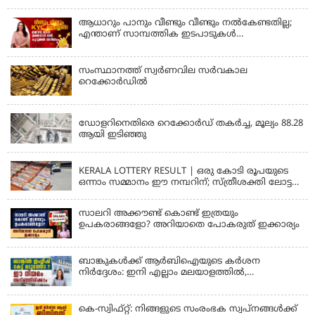
ആധാറും പാനും വീണ്ടും വീണ്ടും നൽകേണ്ടതില്ല;
എന്താണ് സാമ്പത്തിക ഇടപാടുകൾ
എളുപ്പമാക്കുന്ന CKYC?
സംസ്ഥാനത്ത് സ്വര്‍ണവില സര്‍വകാല
റെക്കോര്‍ഡില്‍
KERALA
ഡോളറിനെതിരെ റെക്കോർഡ് തകർച്ച, മൂല്യം 88.28
ആയി ഇടിഞ്ഞു
KERALA
KERALA LOTTERY RESULT | ഒരു കോടി രൂപയുടെ
ഒന്നാം സമ്മാനം ഈ നമ്പറിന്; സ്ത്രീശക്തി ലോട്ടറി
ഫലം പ്രഖ്യാപിച്ചു | STHREE SAKTHI SS 482 LOTTERY
RESULT
സാലറി അക്കൗണ്ട് കൊണ്ട് ഇത്രയും
ഉപകരാങ്ങളോ? അറിയാതെ പോകരുത് ഇക്കാര്യം
ബാങ്കുകൾക്ക് ആർബിഐയുടെ കർശന
നിർദ്ദേശം: ഇനി എല്ലാം മലയാളത്തിൽ,
പരാതികൾക്ക് ഉടൻ പരിഹാരം
കെ-സ്വിഫ്റ്റ്: നിങ്ങളുടെ സംരംഭക സ്വപ്നങ്ങൾക്ക്