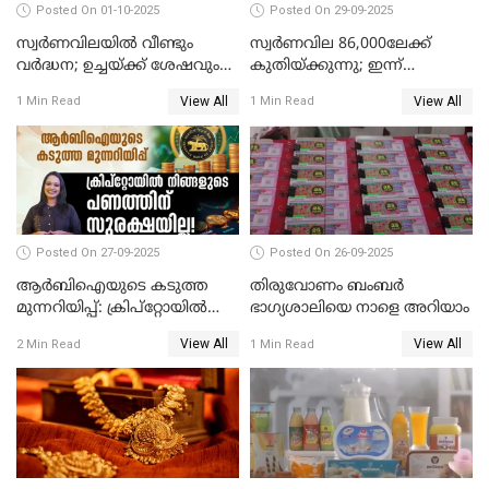
Posted On 01-10-2025
Posted On 29-09-2025
സ്വർണവിലയിൽ വീണ്ടും
സ്വര്‍ണവില 86,000ലേക്ക്
വർദ്ധന; ഉച്ചയ്ക്ക് ശേഷവും
കുതിയ്ക്കുന്നു; ഇന്ന്
കൂടി; മൂന്ന് ദിവസത്തിൽ
രണ്ടുതവണയായി കൂടിയത്
View All
View All
1 Min Read
1 Min Read
കൂടിയത് പവന് 2,760 രൂപ
1040 രൂപ
Posted On 27-09-2025
Posted On 26-09-2025
ആർബിഐയുടെ കടുത്ത
തിരുവോണം ബംബര്‍
മുന്നറിയിപ്പ്: ക്രിപ്റ്റോയിൽ
ഭാഗ്യശാലിയെ നാളെ അറിയാം
നിങ്ങളുടെ പണത്തിന്
View All
View All
2 Min Read
1 Min Read
സുരക്ഷയില്ല!