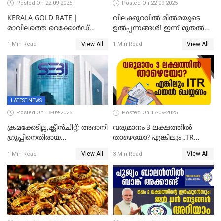
Posted On 22-09-2025
Posted On 22-09-2025
KERALA GOLD RATE |
വിലക്കുറവിൽ മിൽമയുടെ
രാവിലത്തെ റെക്കോർഡ്
ഉൽപ്പന്നങ്ങൾ! ഇന്ന് മുതൽ
ഉച്ചയ്ക്ക് തിരുത്തി; ഇന്ന് രണ്ട്
ജിഎസ്ടി ആനുകൂല്യം
View All
View All
1 Min Read
1 Min Read
തവണ കൂടി; പവൻ വില
ഉപഭോക്താക്കൾക്ക്
83,000 ലേക്ക്
LATEST NEWS
Posted On 18-09-2025
Posted On 17-09-2025
ക്രമക്കേടില്ല,ക്ലീൻചിറ്റ്; അദാനി
വരുമാനം 3 ലക്ഷത്തിൽ
​ഗ്രൂപ്പിനെതിരായ
താഴെയോ? എങ്കിലും ITR
ഹിൻഡൻബർഗ് റിപ്പോർട്ട്
ഫയൽ ചെയ്യണം
View All
View All
1 Min Read
3 Min Read
തള്ളി സെബി