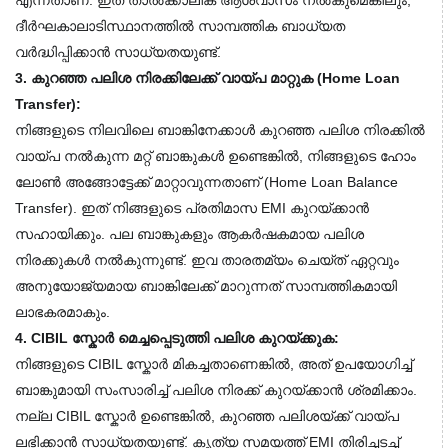
എന്നതാണ്. ഇത് താൽക്കാലിക ആശ്വാസം നൽകുമെങ്കിലും, 
ദീർഘകാലാടിസ്ഥാനത്തിൽ സാമ്പത്തിക ബാധ്യത 
വർദ്ധിപ്പിക്കാൻ സാധ്യതയുണ്ട്.
3. കുറഞ്ഞ പലിശ നിരക്കിലേക്ക് വായ്പ മാറ്റുക (Home Loan 
Transfer):
നിങ്ങളുടെ നിലവിലെ ബാങ്കിനേക്കാൾ കുറഞ്ഞ പലിശ നിരക്കിൽ 
വായ്പ നൽകുന്ന മറ്റ് ബാങ്കുകൾ ഉണ്ടെങ്കിൽ, നിങ്ങളുടെ ഹോം 
ലോൺ അങ്ങോട്ടേക്ക് മാറ്റാവുന്നതാണ് (Home Loan Balance 
Transfer). ഇത് നിങ്ങളുടെ പ്രതിമാസ EMI കുറയ്ക്കാൻ 
സഹായിക്കും. പല ബാങ്കുകളും ആകർഷകമായ പലിശ 
നിരക്കുകൾ നൽകുന്നുണ്ട്. ഇവ താരതമ്യം ചെയ്ത് ഏറ്റവും 
അനുയോജ്യമായ ബാങ്കിലേക്ക് മാറുന്നത് സാമ്പത്തികമായി 
ലാഭകരമാകും.
4. CIBIL സ്കോർ മെച്ചപ്പെടുത്തി പലിശ കുറയ്ക്കുക:
നിങ്ങളുടെ CIBIL സ്കോർ മികച്ചതാണെങ്കിൽ, അത് ഉപയോഗിച്ച് 
ബാങ്കുമായി സംസാരിച്ച് പലിശ നിരക്ക് കുറയ്ക്കാൻ ശ്രമിക്കാം. 
നല്ല CIBIL സ്കോർ ഉണ്ടെങ്കിൽ, കുറഞ്ഞ പലിശയ്ക്ക് വായ്പ 
ലഭിക്കാൻ സാധ്യതയുണ്ട്. കൃത്യ സമയത്ത് EMI തിരിച്ചടച്ച് 