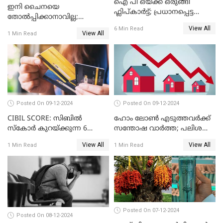
ഐ പി ഒയ്ക്ക് ഒരുങ്ങി
ഇനി ചൈനയെ
ഫ്ലിപ്കാർട്ട്; പ്രധാനപ്പെട്ട
തോൽപ്പിക്കാനാവില്ല;
കാര്യങ്ങൾ ഒറ്റനോട്ടത്തിൽ
യൂറോപ്പിനേയും
View All
6 Min Read
View All
1 Min Read
അമേരിക്കയേയും ഞെട്ടിച്ച്
ചൈനീസ് കാറുകൾ
Posted On 09-12-2024
Posted On 09-12-2024
CIBIL SCORE: സിബിൽ
ഹോം ലോൺ എടുത്തവർക്ക്
സ്കോർ കുറയ്ക്കുന്ന 6
സന്തോഷ വാർത്ത; പലിശ
കാര്യങ്ങൾ
നിരക്ക് കുറയാൻ പോകുന്നു
View All
View All
1 Min Read
1 Min Read
Posted On 07-12-2024
Posted On 08-12-2024