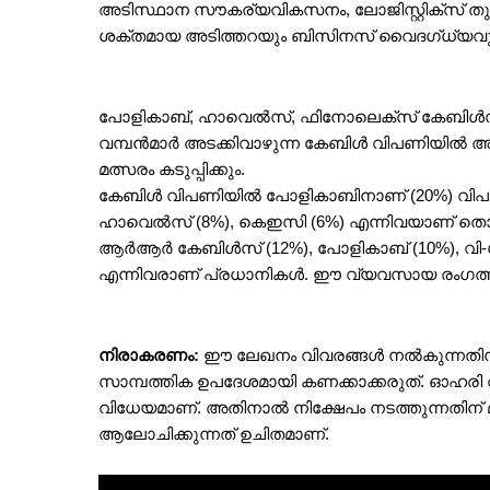
അടിസ്ഥാന സൗകര്യവികസനം, ലോജിസ്റ്റിക്സ് തുട
ശക്തമായ അടിത്തറയും ബിസിനസ് വൈദഗ്ധ്യവും
പോളികാബ്, ഹാവെൽസ്, ഫിനോലെക്സ് കേബിൾസ്
വമ്പൻമാർ അടക്കിവാഴുന്ന കേബിൾ വിപണിയിൽ അ
മത്സരം കടുപ്പിക്കും.
കേബിൾ വിപണിയിൽ പോളികാബിനാണ് (20%) വിപണി
ഹാവെൽസ് (8%), കെഇസി (6%) എന്നിവയാണ് തൊട്
ആർആർ കേബിൾസ് (12%), പോളികാബ് (10%), വി-ഗാ
എന്നിവരാണ് പ്രധാനികൾ. ഈ വ്യവസായ രംഗത്ത് 40
നിരാകരണം:
 ഈ ലേഖനം വിവരങ്ങൾ നൽകുന്നതിന് 
സാമ്പത്തിക ഉപദേശമായി കണക്കാക്കരുത്. ഓഹരി 
വിധേയമാണ്. അതിനാൽ നിക്ഷേപം നടത്തുന്നതിന് മ
ആലോചിക്കുന്നത് ഉചിതമാണ്.