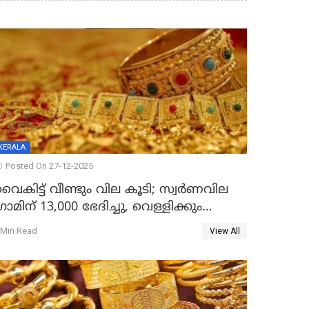
KERALA
Posted On 27-12-2025
ൈകിട്ട് വീണ്ടും വില കൂടി; സ്വർണവില
്രാമിന് 13,000 ഭേദിച്ചു, വെള്ളിക്കും
റെക്കോർഡ്
 Min Read
View All