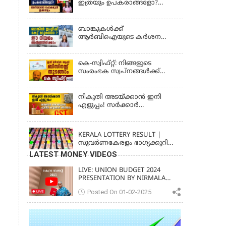
ഇത്രയും ഉപകരാങ്ങളോ?
482 LOTTERY RESULT
അറിയാതെ പോകരുത്
ഇക്കാര്യം
ബാങ്കുകൾക്ക്
ആർബിഐയുടെ കർശന
നിർദ്ദേശം: ഇനി എല്ലാം
മലയാളത്തിൽ, പരാതികൾക്ക്
ഉടൻ പരിഹാരം
കെ-സ്വിഫ്റ്റ്: നിങ്ങളുടെ
സംരംഭക സ്വപ്നങ്ങൾക്ക്
കരുത്തേകാൻ
നികുതി അടയ്ക്കാൻ ഇനി
എളുപ്പം! സർക്കാർ
കൊണ്ടുവന്ന പുതിയ മാറ്റങ്ങൾ
KERALA
അറിയാം
KERALA LOTTERY RESULT |
സുവര്‍ണകേരളം ഭാഗ്യക്കുറി
നറുക്കെടുപ്പ് ഫലം (SUVARNA
LATEST MONEY VIDEOS
KERALAM SK-16)
LIVE: UNION BUDGET 2024
PRESENTATION BY NIRMALA
SITHARAMAN | KERALA VISION
Posted On 01-02-2025
NEWS