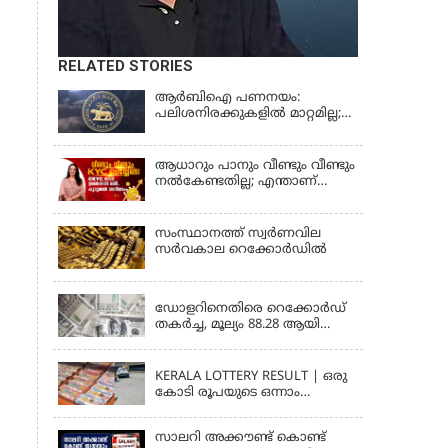
RELATED STORIES
ആർബിഐ പണനയം:
പലിശനിരക്കുകളിൽ മാറ്റമില്ല;
വായ്പാനിരക്കുകൾ 5.25
ശതമാനമായി തുടരും
ആധാറും പാനും വീണ്ടും വീണ്ടും
നൽകേണ്ടതില്ല; എന്താണ്
സാമ്പത്തിക ഇടപാടുകൾ
എളുപ്പമാക്കുന്ന CKYC?
സംസ്ഥാനത്ത് സ്വര്‍ണവില
സര്‍വകാല റെക്കോര്‍ഡില്‍
KERALA
ഡോളറിനെതിരെ റെക്കോർഡ്
തകർച്ച, മൂല്യം 88.28 ആയി
ഇടിഞ്ഞു
KERALA
KERALA LOTTERY RESULT | ഒരു
കോടി രൂപയുടെ ഒന്നാം
സമ്മാനം ഈ നമ്പറിന്;
സ്ത്രീശക്തി ലോട്ടറി ഫലം
സാലറി അക്കൗണ്ട് കൊണ്ട്
പ്രഖ്യാപിച്ചു | STHREE SAKTHI SS