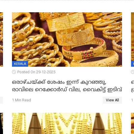
KERALA
Posted On 29-12-2025
ഒരാഴ്ചയ്ക്ക് ശേഷം ഇന്ന് കുറഞ്ഞു,
വ
രാവിലെ റെക്കോർഡ് വില, വൈകിട്ട് ഇടിവ്
ഗ
1 Min Read
1
View All