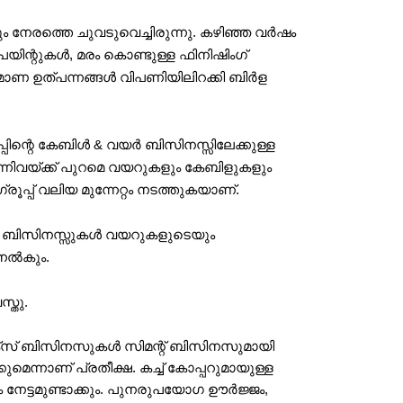
കും നേരത്തെ ചുവടുവെച്ചിരുന്നു. കഴിഞ്ഞ വർഷം
യിന്റുകൾ, മരം കൊണ്ടുള്ള ഫിനിഷിംഗ്
മ്മാണ ഉത്പന്നങ്ങൾ വിപണിയിലിറക്കി ബിർള
ൂപ്പിന്റെ കേബിൾ & വയർ ബിസിനസ്സിലേക്കുള്ള
് എന്നിവയ്ക്ക് പുറമെ വയറുകളും കേബിളുകളും
്പ് വലിയ മുന്നേറ്റം നടത്തുകയാണ്.
 ബിസിനസ്സുകൾ വയറുകളുടെയും
 നൽകും.
്തു.
്റിക്സ് ബിസിനസുകൾ സിമന്റ് ബിസിനസുമായി 
െന്നാണ് പ്രതീക്ഷ. കച്ച് കോപ്പറുമായുള്ള 
ം ​നേട്ടമുണ്ടാക്കും. പുനരുപയോഗ ഊർജ്ജം, 