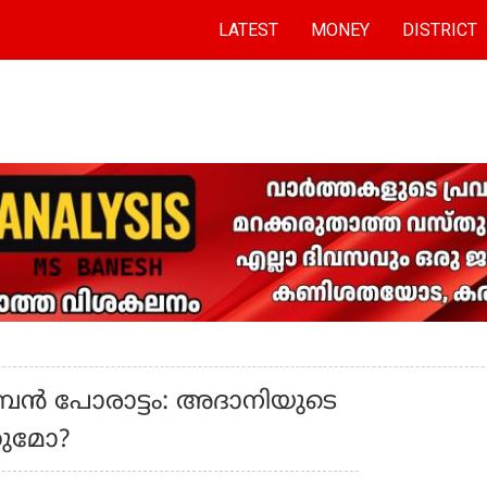
LATEST
MONEY
DISTRICT
ൻ പോരാട്ടം: അദാനിയുടെ
കുമോ?