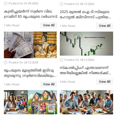
Posted On 01-09-2025
Posted On 30-12-2024
കുതിച്ചുയർന്ന് സ്വർണ വില;
2025 മുതൽ ഐ ടി സിയുടെ
ഗ്രാമിന് 85 രൂപയുടെ വർധനവ്
ഹോട്ടൽ ബിസിനസ് പുതിയ
കമ്പനിക്ക് കീഴിൽ; ഓഹരി
View All
1 Min Read
View All
1 Min Read
ഉടമകൾ അറിയേണ്ട
കാര്യങ്ങൾ
Posted On 18-12-2024
Posted On 24-12-2024
സ്കാൽപ്പിംഗ് എന്താണെന്ന്
രൂപയുടെ മൂല്യത്തില്‍ ഇടിവു
അറിയില്ലെങ്കിൽ നിങ്ങൾക്ക്
തുടരുന്നു ;സ്വര്‍ണവിലയിലും
ട്രേഡിംഗ് അറിയില്ല
കുറവ്
View All
4 Min Read
View All
1 Min Read