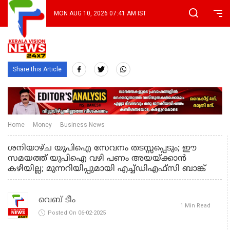
MON AUG 10, 2026 07:41 AM IST
Share this Article
Home
Money
Business News
ശനിയാഴ്ച യുപിഐ സേവനം തടസ്സപ്പെടും; ഈ
സമയത്ത് യുപിഐ വഴി പണം അയയ്ക്കാന്‍
കഴിയില്ല; മുന്നറിയിപ്പുമായി എച്ച്ഡിഎഫ്‌സി ബാങ്ക്
വെബ് ടീം
1 Min Read
Posted On 06-02-2025