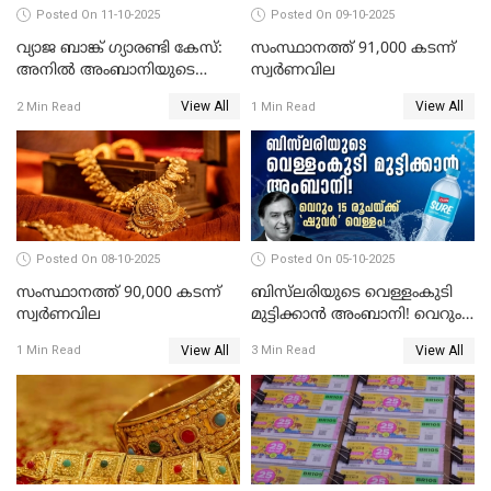
Posted On 11-10-2025
Posted On 09-10-2025
വ്യാജ ബാങ്ക് ഗ്യാരണ്ടി കേസ്:
സംസ്ഥാനത്ത് 91,000 കടന്ന്
അനിൽ അംബാനിയുടെ
സ്വര്‍ണവില
റിലയൻസ് പവർ സിഎഫ്ഒ
View All
View All
2 Min Read
1 Min Read
അറസ്റ്റിൽ; ഇഡി അന്വേഷണം
വ്യാപിപ്പിക്കുന്നു
Posted On 08-10-2025
Posted On 05-10-2025
സംസ്ഥാനത്ത് 90,000 കടന്ന്
ബിസ്‌ലരിയുടെ വെള്ളംകുടി
സ്വര്‍ണവില
മുട്ടിക്കാൻ അംബാനി! വെറും
15 രൂപയ്ക്ക് 'ഷുവർ' വെള്ളം!
View All
View All
1 Min Read
3 Min Read