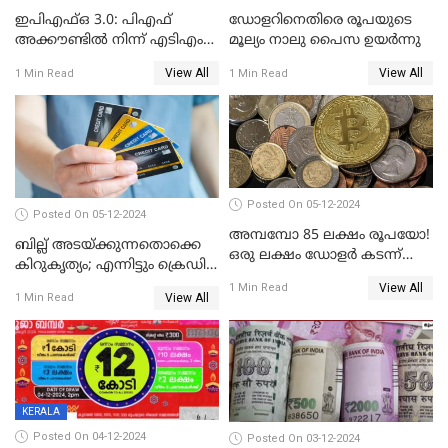
ഇപിഎഫ്ഒ 3.0: പിഎഫ്
ഡോളറിനെതിരെ രൂപയുടെ
അക്കൗണ്ടിൽ നിന്ന് എടിഎം
മൂല്യം നാലു പൈസ ഉയര്‍ന്നു
പോലെ പണം പിൻവലിക്കാം
View All
View All
1 Min Read
1 Min Read
Posted On 05-12-2024
Posted On 05-12-2024
അമ്പമ്പോ 85 ലക്ഷം രൂപയോ!
ബില്ല് അടയ്ക്കുന്നതൊക്കെ
ഒരു ലക്ഷം ഡോളർ കടന്ന്
കിറുകൃത്യം; എന്നിട്ടും ക്രെഡിറ്റ്
ബിറ്റ്‌കോയിൻ മൂല്യം
സ്കോർ ( CIBIL SCORE)
View All
1 Min Read
View All
1 Min Read
കൂടുന്നില്ലേ? കാരണം ഇതാണ്
KERALA
Posted On 04-12-2024
Posted On 03-12-2024