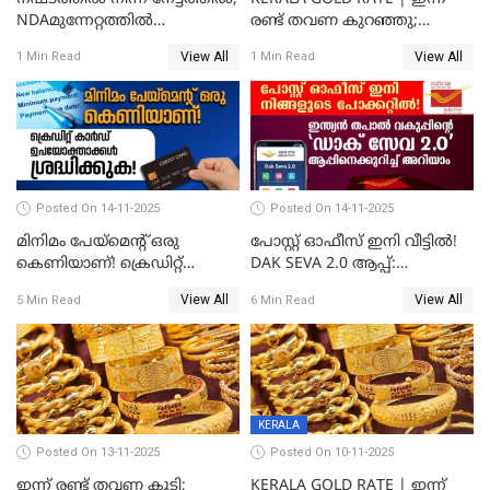
NDAമുന്നേറ്റത്തിൽ
രണ്ട് തവണ കുറഞ്ഞു;
ഓഹരിവിപണിയിലും കുതിപ്പ്
സ്വർണവിലയിൽ ഇടിവ്
View All
View All
1 Min Read
1 Min Read
Posted On 14-11-2025
Posted On 14-11-2025
മിനിമം പേയ്മെന്റ് ഒരു
പോസ്റ്റ് ഓഫീസ് ഇനി വീട്ടിൽ!
കെണിയാണ്! ക്രെഡിറ്റ്
DAK SEVA 2.0 ആപ്പ്:
കാർഡ് ഉപയോക്താക്കൾ
ഉപയോഗങ്ങൾ
View All
View All
5 Min Read
6 Min Read
ശ്രദ്ധിക്കുക!
എന്തൊക്കെയാണെന്ന്
നോക്കാം
KERALA
Posted On 13-11-2025
Posted On 10-11-2025
ഇന്ന് രണ്ട് തവണ കൂടി;
KERALA GOLD RATE | ഇന്ന്