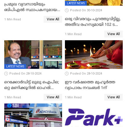
LATEST NEWS
പ്രമുഖ വ്യവസായിയും
ബിപിഎല്‍ സ്ഥാപകനുമായ
Posted On 30-10-2024
ടിപിജി നമ്പ്യാര്‍ അന്തരിച്ചു
ഒരു വിവരവും പുറത്തുവിട്ടില്ല,
View All
1 Min Read
അതീവ രഹസ്യമായി 102 ടൺ
സ്വർണ്ണം റിസർവ് ബാങ്ക്
View All
1 Min Read
ഇന്ത്യയിലേക്കെത്തിച്ചു
LATEST NEWS
Posted On 28-10-2024
Posted On 28-10-2024
റെക്കോർഡിട്ട് ലുലു ഐപിഒ;
ഈ വർഷത്തെ മുഹൂർത്ത
ഒറ്റ മണിക്കൂറിൽ ഓഹരി
വ്യാപാരം നവംബർ 1ന്
വിറ്റുതീർന്നു, ഇന്ത്യയിൽ
View All
View All
1 Min Read
1 Min Read
നിന്നും വാങ്ങാം, ഓഹരിക്ക്
വില 2.04 ദിർഹം വരെ