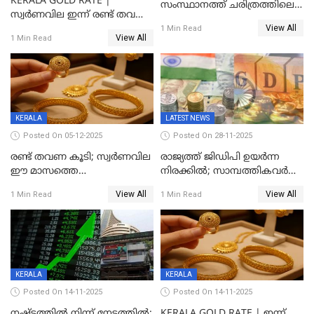
KERALA GOLD RATE |
സംസ്ഥാനത്ത് ചരിത്രത്തിലെ
സ്വർണവില ഇന്ന് രണ്ട് തവണ
ഏറ്റവും വലിയ വിലയിൽ
View All
കൂടി, ഒരു ലക്ഷത്തിനരികിൽ;
1 Min Read
സ്വർണം; സർവ്വകാല
View All
1 Min Read
സർവകാല റെക്കോഡ്
റെക്കോർഡിൽ
KERALA
LATEST NEWS
Posted On 05-12-2025
Posted On 28-11-2025
രണ്ട് തവണ കൂടി; സ്വർണവില
രാജ്യത്ത് ജിഡിപി ഉയര്‍ന്ന
ഈ മാസത്തെ
നിരക്കില്‍; സാമ്പത്തികവർഷം
ഉയർന്നനിരക്കിൽ
രണ്ടാം പാദത്തില്‍ ജിഡിപി 8.2
View All
View All
1 Min Read
1 Min Read
ശതമാനമായി; പ്രചോദനം
നൽകുന്നുവെന്ന് മോദി
KERALA
KERALA
Posted On 14-11-2025
Posted On 14-11-2025
നഷ്ടത്തിൽ നിന്ന് നേട്ടത്തിൽ;
KERALA GOLD RATE | ഇന്ന്