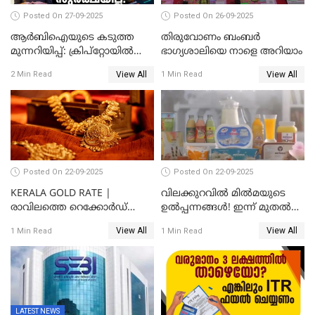
Posted On 27-09-2025
Posted On 26-09-2025
ആർബിഐയുടെ കടുത്ത
തിരുവോണം ബംബര്‍
മുന്നറിയിപ്പ്: ക്രിപ്റ്റോയിൽ
ഭാഗ്യശാലിയെ നാളെ അറിയാം
നിങ്ങളുടെ പണത്തിന്
View All
View All
2 Min Read
1 Min Read
സുരക്ഷയില്ല!
Posted On 22-09-2025
Posted On 22-09-2025
KERALA GOLD RATE |
വിലക്കുറവിൽ മിൽമയുടെ
രാവിലത്തെ റെക്കോർഡ്
ഉൽപ്പന്നങ്ങൾ! ഇന്ന് മുതൽ
ഉച്ചയ്ക്ക് തിരുത്തി; ഇന്ന് രണ്ട്
ജിഎസ്ടി ആനുകൂല്യം
View All
View All
1 Min Read
1 Min Read
തവണ കൂടി; പവൻ വില
ഉപഭോക്താക്കൾക്ക്
83,000 ലേക്ക്
LATEST NEWS