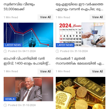
സ്വര്‍ണവില വീണ്ടും
യുഎഇയിലെ ഈ വർഷത്തെ
59,000ലേക്ക്
ഏറ്റവും വമ്പൻ ഐപിഒ; ലുലു
ഐപിഒയ്ക്ക് നാളെ
View All
View All
1 Min Read
1 Min Read
സമാപനം,വൻ ഡിമാൻഡ്;
വിൽപന 30
ശതമാനത്തിലേക്ക് ഉയർത്തി
LATEST NEWS
LATEST NEWS
Posted On 04-11-2024
Posted On 31-10-2024
ഓഹരി വിപണിയിൽ വൻ
നവംബർ 1 മുതൽ
ഇടിവ്; 1400-ഓളം പോയിൻ്റ്
സാമ്പത്തിക മേഖലയിൽ ഏഴ്
ഇടിഞ്ഞ്
പ്രധാന മാറ്റങ്ങൾ; ട്രെയിൻ
View All
View All
1 Min Read
1 Min Read
സെൻസെക്സ്;രൂപയുടെ
ടിക്കറ്റ് ബുക്കിംഗ് മുതൽ
മൂല്യം വീണ്ടും റെക്കോര്‍ഡ്
എൽപിജി വരെ...
താഴ്ചയില്‍
KERALA
Posted On 31-10-2024