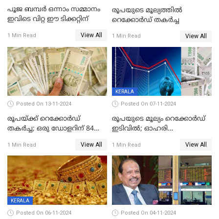
പൂജ ബമ്പർ ഒന്നാം സമ്മാനം
രൂപയുടെ മൂല്യത്തില്‍
ഇവിടെ വിറ്റ ഈ ടിക്കറ്റിന്
റെക്കോര്‍ഡ് തകര്‍ച്ച
View All
1 Min Read
View All
1 Min Read
KERALA
Posted On 13-11-2024
Posted On 07-11-2024
രൂപയ്ക്ക് റെക്കോർഡ്
രൂപയുടെ മൂല്യം റെക്കോർഡ്
തകര്‍ച്ച; ഒരു ഡോളറിന് 84
ഇടിവിൽ; ഓഹരി
രൂപ 4 പൈസയാണ്ഇന്നത്തെ
വിപണിയിലും കനത്ത ഇടിവ്,
View All
View All
1 Min Read
1 Min Read
വിനിമയ മൂല്യം
സെന്‍സെക്‌സ് 80,000ല്‍
താഴെ
KERALA
Posted On 06-11-2024
Posted On 04-11-2024