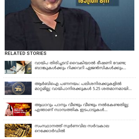
RELATED STORIES
വായ്പ തിരിച്ചടവ് വൈകിയാൽ ഭീഷണി വേണ്ട;
ബാങ്കുകൾക്കും റിക്കവറി ഏജൻസികൾക്കും
കർശന നിയന്ത്രണങ്ങളുമായി ആർ ബി ഐ;
ഇഎംഐ മുടങ്ങിയാല്‍ സ്മാര്‍ട്ട് ഫോണ്‍ ലോക്ക്
ആകുമോ? ആര്‍ബിഐയുടെ പുതിയ
ആർബിഐ പണനയം: പലിശനിരക്കുകളിൽ
നിര്‍ദേശങ്ങള്‍
മാറ്റമില്ല; വായ്പാനിരക്കുകൾ 5.25 ശതമാനമായി
തുടരും
ആധാറും പാനും വീണ്ടും വീണ്ടും നൽകേണ്ടതില്ല;
എന്താണ് സാമ്പത്തിക ഇടപാടുകൾ
എളുപ്പമാക്കുന്ന CKYC?
സംസ്ഥാനത്ത് സ്വര്‍ണവില സര്‍വകാല
റെക്കോര്‍ഡില്‍