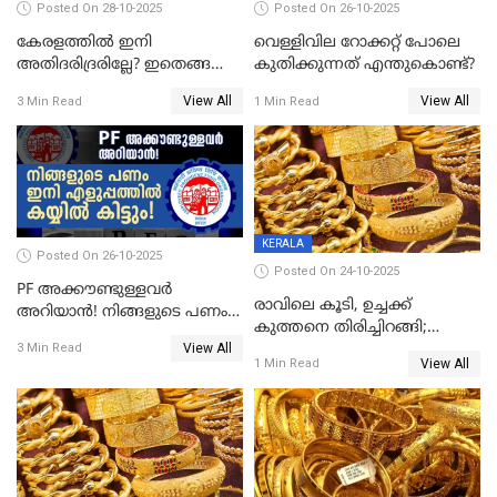
Posted On 28-10-2025
Posted On 26-10-2025
കേരളത്തിൽ ഇനി
വെള്ളിവില റോക്കറ്റ് പോലെ
അതിദരിദ്രരില്ലേ? ഇതെങ്ങനെ
കുതിക്കുന്നത് എന്തുകൊണ്ട്?
സാധിച്ചു? | INDIA'S FIRST
View All
View All
3 Min Read
1 Min Read
STATE FREE FROM EXTREME
POVERTY
KERALA
Posted On 26-10-2025
Posted On 24-10-2025
PF അക്കൗണ്ടുള്ളവർ
രാവിലെ കൂടി, ഉച്ചക്ക്
അറിയാൻ! നിങ്ങളുടെ പണം
കുത്തനെ തിരിച്ചിറങ്ങി;
ഇനി എളുപ്പത്തിൽ കയ്യിൽ
View All
സ്വർണവില പവന് 800 രൂപ
3 Min Read
കിട്ടും!
View All
1 Min Read
കുറഞ്ഞു