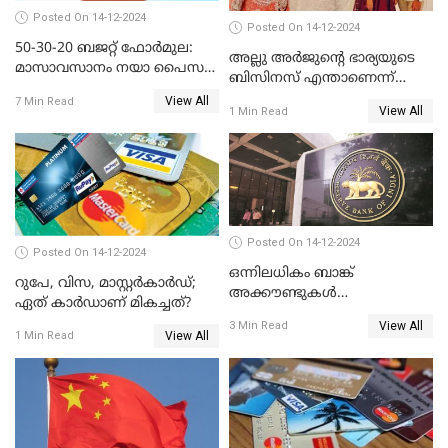
Posted On 14-12-2024
Posted On 14-12-2024
50-30-20 ബജറ്റ് ഫോർമുല:
അല്ലു അർജുൻ്റെ ഭാര്യയുടെ
മാസാവസാനം നയാ പൈസ
ബിസിനസ് എന്താണെന്ന്
ഇല്ലെന്ന് പറയേണ്ടി വരില്ല
അറിയാമോ?
View All
7 Min Read
View All
1 Min Read
Posted On 14-12-2024
Posted On 14-12-2024
ഒന്നിലധികം ബാങ്ക്
റുപേ, വിസ, മാസ്റ്റർകാർഡ്;
അക്കൗണ്ടുകൾ
ഏത് കാർഡാണ് മികച്ചത്?
നിയമവിരുദ്ധമാണോ? ആർ
View All
3 Min Read
ബി ഐ പറയുന്നത് എന്താണ്?
View All
1 Min Read