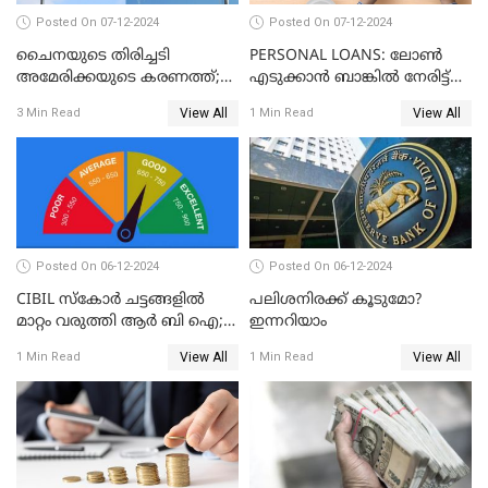
Posted On 07-12-2024
Posted On 07-12-2024
ചൈനയുടെ തിരിച്ചടി
PERSONAL LOANS: ലോൺ
അമേരിക്കയുടെ കരണത്ത്;
എടുക്കാൻ ബാങ്കിൽ നേരിട്ട്
നഷ്ടം 3 ബില്ല്യൺ ഡോളർ
പോകണോ? ഓൺലൈൻ വഴി
View All
View All
3 Min Read
1 Min Read
ചെയ്തുകൂടേ?
Posted On 06-12-2024
Posted On 06-12-2024
CIBIL സ്കോർ ചട്ടങ്ങളിൽ
പലിശനിരക്ക് കൂടുമോ?
മാറ്റം വരുത്തി ആർ ബി ഐ;
ഇന്നറിയാം
ക്രെഡിറ്റ് കാർഡുള്ളവരും
View All
View All
1 Min Read
1 Min Read
ലോൺ എടുത്തവരും
അറിഞ്ഞിരിക്കേണ്ട
കാര്യങ്ങൾ