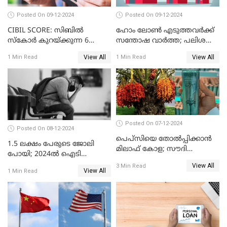
Posted On 09-12-2024
Posted On 09-12-2024
CIBIL SCORE: സിബിൽ
ഹോം ലോൺ എടുത്തവർക്ക്
സ്കോർ കുറയ്ക്കുന്ന 6
സന്തോഷ വാർത്ത; പലിശ
കാര്യങ്ങൾ
നിരക്ക് കുറയാൻ പോകുന്നു
View All
View All
1 Min Read
1 Min Read
Posted On 07-12-2024
Posted On 08-12-2024
പെപ്സിയെ തോൽപ്പിക്കാൻ
1.5 ലക്ഷം പേരുടെ ജോലി
മിലാഫ് കോള; സൗദി
പോയി; 2024ൽ ഐടി
അറേബ്യയുടെ ഈന്തപ്പഴ
മേഖലയിൽ സംഭവിച്ചത്
View All
3 Min Read
കോളയേക്കുറിച്ച് അറിയാം
View All
1 Min Read