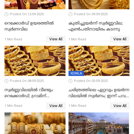
Posted On 12-09-2025
Posted On 09-09-2025
റെക്കോര്‍ഡ് ഉയരത്തിൽ
കുതിച്ചുയർന്ന് സ്വർണ്ണവില;
സ്വര്‍ണവില
എണ്‍പതിനായിരം കടന്നു
View All
View All
1 Min Read
1 Min Read
KERALA
Posted On 08-09-2025
Posted On 05-09-2025
സ്വർണ്ണവിലയിൽ വീണ്ടും
ചരിത്രത്തിലെ ഏറ്റവും ഉയർന്ന
റെക്കോർഡ്; ഗ്രാമിന്
വിലയിൽ സ്വർണം; ഇന്ന് പവന്
പതിനായിരത്തിനരികെ,15
കൂടിയത് 560 രൂപ
View All
View All
1 Min Read
1 Min Read
രൂപ മാത്രം കുറവ്