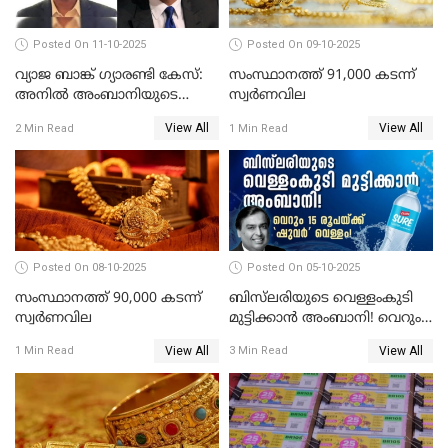
Posted On 11-10-2025
Posted On 09-10-2025
വ്യാജ ബാങ്ക് ഗ്യാരണ്ടി കേസ്:
സംസ്ഥാനത്ത് 91,000 കടന്ന്
അനിൽ അംബാനിയുടെ
സ്വര്‍ണവില
റിലയൻസ് പവർ സിഎഫ്ഒ
View All
View All
2 Min Read
1 Min Read
അറസ്റ്റിൽ; ഇഡി അന്വേഷണം
വ്യാപിപ്പിക്കുന്നു
Posted On 08-10-2025
Posted On 05-10-2025
സംസ്ഥാനത്ത് 90,000 കടന്ന്
ബിസ്‌ലരിയുടെ വെള്ളംകുടി
സ്വര്‍ണവില
മുട്ടിക്കാൻ അംബാനി! വെറും
15 രൂപയ്ക്ക് 'ഷുവർ' വെള്ളം!
View All
View All
1 Min Read
3 Min Read