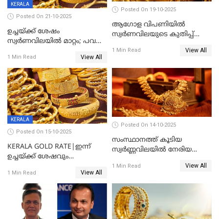
KERALA
Posted On 19-10-2025
Posted On 21-10-2025
ആഗോള വിപണിയിൽ
ഉച്ചയ്ക്ക് ശേഷം
സ്വർണവിലയുടെ കുതിപ്പ്
സ്വർണവിലയിൽ മാറ്റം; പവന്
തുടരുന്നു
View All
1600 രൂപ കുറഞ്ഞു
1 Min Read
View All
1 Min Read
KERALA
Posted On 14-10-2025
Posted On 15-10-2025
സംസ്ഥാനത്ത് കൂടിയ
KERALA GOLD RATE|ഇന്ന്
സ്വർണ്ണവിലയിൽ നേരിയ
ഉച്ചയ്ക്ക് ശേഷവും
കുറവ്
View All
സ്വർണവിലയിൽ വർദ്ധനവ്;
1 Min Read
View All
1 Min Read
പവന് കൂടിയത് 400 രൂപ