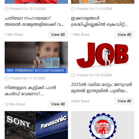
Posted On 12-12-2024
Posted On 11-12-2024
ചതിയോ സഹായമോ?
ഇക്കാര്യങ്ങൾ
അയൽ രാജ്യങ്ങളിലേക്ക് വൻ
ശ്രദ്ധിച്ചില്ലെങ്കിൽ ക്രെഡിറ്റ്
തോതിൽ പണം ഒഴുക്കി
കാർഡ് വലിയ അപകടകാരി
View All
View All
1 Min Read
1 Min Read
ചൈന
PAN - PERMANENT ACCOUNT NUMBER
Posted On 10-12-2024
Posted On 11-12-2024
2025ൽ വലിയ മാറ്റം; ജനുവരി
നിങ്ങളുടെ കുട്ടിക്ക് പാൻ
മുതൽ ഇന്ത്യയിൽ പുതിയ
കാർഡ് വേണോ?
തൊഴിൽ അവസരങ്ങൾ
അപേക്ഷിക്കുന്നത്
View All
3 Min Read
View All
12 Min Read
എങ്ങനെയാണെന്ന് നോക്കാം