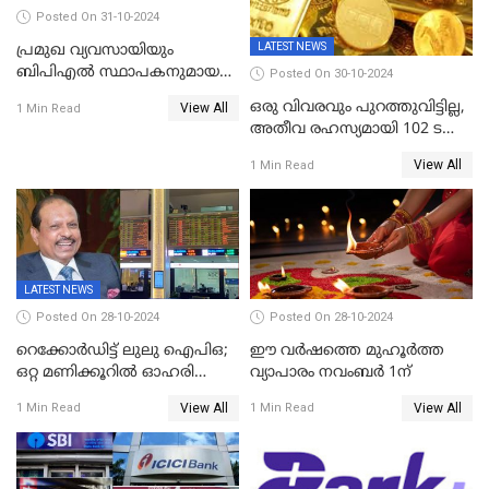
Posted On 31-10-2024
LATEST NEWS
പ്രമുഖ വ്യവസായിയും
ബിപിഎല്‍ സ്ഥാപകനുമായ
Posted On 30-10-2024
ടിപിജി നമ്പ്യാര്‍ അന്തരിച്ചു
ഒരു വിവരവും പുറത്തുവിട്ടില്ല,
View All
1 Min Read
അതീവ രഹസ്യമായി 102 ടൺ
സ്വർണ്ണം റിസർവ് ബാങ്ക്
View All
1 Min Read
ഇന്ത്യയിലേക്കെത്തിച്ചു
LATEST NEWS
Posted On 28-10-2024
Posted On 28-10-2024
റെക്കോർഡിട്ട് ലുലു ഐപിഒ;
ഈ വർഷത്തെ മുഹൂർത്ത
ഒറ്റ മണിക്കൂറിൽ ഓഹരി
വ്യാപാരം നവംബർ 1ന്
വിറ്റുതീർന്നു, ഇന്ത്യയിൽ
View All
View All
1 Min Read
1 Min Read
നിന്നും വാങ്ങാം, ഓഹരിക്ക്
വില 2.04 ദിർഹം വരെ