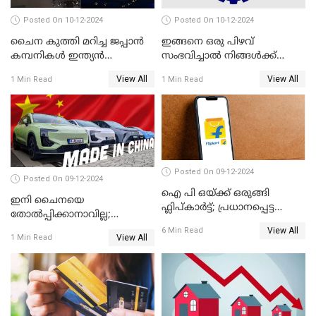
Posted On 10-12-2024
Posted On 10-12-2024
ചൈന കുത്തി മറിച്ച ജപ്പാൻ
ഇങ്ങനെ ഒരു പിഴവ്
കമ്പനികൾ ഇന്ത്യൻ
സംഭവിച്ചാൽ നിങ്ങൾക്ക്
ഇലക്ട്രോണിക്സ് വിപണിയിൽ
പിഎഫ് പെൻഷൻ ലഭിക്കില്ല
View All
View All
1 Min Read
1 Min Read
വീണ്ടും മുന്നിൽ
Posted On 09-12-2024
Posted On 09-12-2024
ഐ പി ഒയ്ക്ക് ഒരുങ്ങി
ഇനി ചൈനയെ
ഫ്ലിപ്കാർട്ട്; പ്രധാനപ്പെട്ട
തോൽപ്പിക്കാനാവില്ല;
കാര്യങ്ങൾ ഒറ്റനോട്ടത്തിൽ
യൂറോപ്പിനേയും
View All
6 Min Read
View All
1 Min Read
അമേരിക്കയേയും ഞെട്ടിച്ച്
ചൈനീസ് കാറുകൾ