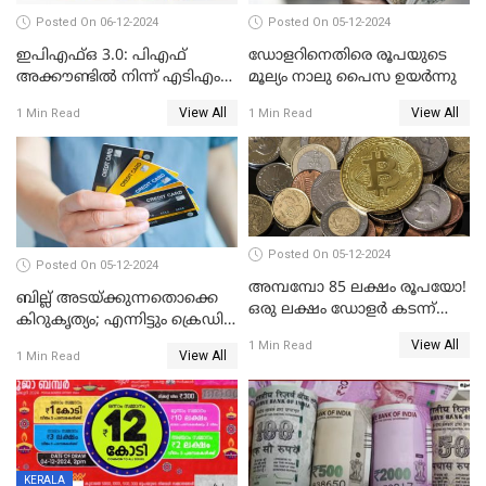
Posted On 06-12-2024
Posted On 05-12-2024
ഇപിഎഫ്ഒ 3.0: പിഎഫ്
ഡോളറിനെതിരെ രൂപയുടെ
അക്കൗണ്ടിൽ നിന്ന് എടിഎം
മൂല്യം നാലു പൈസ ഉയര്‍ന്നു
പോലെ പണം പിൻവലിക്കാം
View All
View All
1 Min Read
1 Min Read
Posted On 05-12-2024
Posted On 05-12-2024
അമ്പമ്പോ 85 ലക്ഷം രൂപയോ!
ബില്ല് അടയ്ക്കുന്നതൊക്കെ
ഒരു ലക്ഷം ഡോളർ കടന്ന്
കിറുകൃത്യം; എന്നിട്ടും ക്രെഡിറ്റ്
ബിറ്റ്‌കോയിൻ മൂല്യം
സ്കോർ ( CIBIL SCORE)
View All
1 Min Read
View All
1 Min Read
കൂടുന്നില്ലേ? കാരണം ഇതാണ്
KERALA