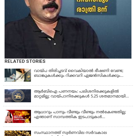
RELATED STORIES
വായ്പ തിരിച്ചടവ് വൈകിയാൽ ഭീഷണി വേണ്ട;
ബാങ്കുകൾക്കും റിക്കവറി ഏജൻസികൾക്കും
കർശന നിയന്ത്രണങ്ങളുമായി ആർ ബി ഐ;
ഇഎംഐ മുടങ്ങിയാല്‍ സ്മാര്‍ട്ട് ഫോണ്‍ ലോക്ക്
ആകുമോ? ആര്‍ബിഐയുടെ പുതിയ
ആർബിഐ പണനയം: പലിശനിരക്കുകളിൽ
നിര്‍ദേശങ്ങള്‍
മാറ്റമില്ല; വായ്പാനിരക്കുകൾ 5.25 ശതമാനമായി
തുടരും
ആധാറും പാനും വീണ്ടും വീണ്ടും നൽകേണ്ടതില്ല;
എന്താണ് സാമ്പത്തിക ഇടപാടുകൾ
എളുപ്പമാക്കുന്ന CKYC?
സംസ്ഥാനത്ത് സ്വര്‍ണവില സര്‍വകാല