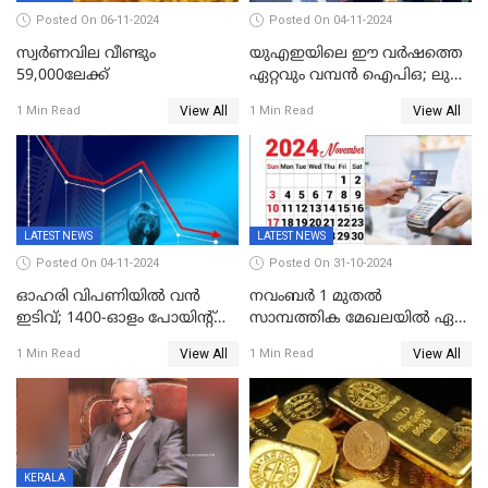
Posted On 06-11-2024
Posted On 04-11-2024
സ്വര്‍ണവില വീണ്ടും
യുഎഇയിലെ ഈ വർഷത്തെ
59,000ലേക്ക്
ഏറ്റവും വമ്പൻ ഐപിഒ; ലുലു
ഐപിഒയ്ക്ക് നാളെ
View All
View All
1 Min Read
1 Min Read
സമാപനം,വൻ ഡിമാൻഡ്;
വിൽപന 30
ശതമാനത്തിലേക്ക് ഉയർത്തി
LATEST NEWS
LATEST NEWS
Posted On 04-11-2024
Posted On 31-10-2024
ഓഹരി വിപണിയിൽ വൻ
നവംബർ 1 മുതൽ
ഇടിവ്; 1400-ഓളം പോയിൻ്റ്
സാമ്പത്തിക മേഖലയിൽ ഏഴ്
ഇടിഞ്ഞ്
പ്രധാന മാറ്റങ്ങൾ; ട്രെയിൻ
View All
View All
1 Min Read
1 Min Read
സെൻസെക്സ്;രൂപയുടെ
ടിക്കറ്റ് ബുക്കിംഗ് മുതൽ
മൂല്യം വീണ്ടും റെക്കോര്‍ഡ്
എൽപിജി വരെ...
താഴ്ചയില്‍
KERALA