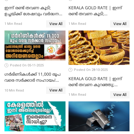
ഇന്ന് രണ്ട് തവണ കൂടി;
KERALA GOLD RATE | ഇന്ന്
ഉച്ചയ്ക്ക് ശേഷവും വർദ്ധനവ്;
രണ്ട് തവണ കൂടി;
സംസ്ഥാനത്ത്
സ്വർണവിലയിൽ കുതിപ്പ്
View All
View All
1 Min Read
1 Min Read
സ്വർണവിലയിൽ കുതിപ്പ്
Posted On 05-11-2025
Posted On 28-10-2025
ഗർഭിണികൾക്ക് 11,000 രൂപ
KERALA GOLD RATE | ഇന്ന്
വരെ സർക്കാർ സഹായം!
രണ്ട് തവണ കുറഞ്ഞു;
പ്രധാനമന്ത്രി മാതൃ വന്ദന
View All
സ്വർണവില പവന് കുറഞ്ഞത്
10 Min Read
യോജനയെക്കുറിച്ച്
View All
1 Min Read
1800 രൂപ
അറിയേണ്ടതെല്ലാം