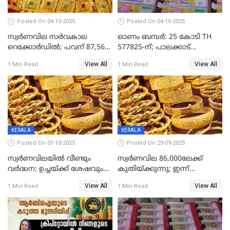
Posted On 04-10-2025
Posted On 04-10-2025
സ്വര്‍ണവില സര്‍വകാല
ഓണം ബമ്പർ: 25 കോടി TH
റെക്കോര്‍ഡില്‍; പവന് 87,560
577825-ന്; പാലക്കാട്
രൂപയിലെത്തി
റെക്കോർഡ് വിൽപ്പനയുമായി
View All
View All
1 Min Read
1 Min Read
മുന്നിൽ
KERALA
KERALA
Posted On 01-10-2025
Posted On 29-09-2025
സ്വർണവിലയിൽ വീണ്ടും
സ്വര്‍ണവില 86,000ലേക്ക്
വർദ്ധന; ഉച്ചയ്ക്ക് ശേഷവും
കുതിയ്ക്കുന്നു; ഇന്ന്
കൂടി; മൂന്ന് ദിവസത്തിൽ
രണ്ടുതവണയായി കൂടിയത്
View All
View All
1 Min Read
1 Min Read
കൂടിയത് പവന് 2,760 രൂപ
1040 രൂപ