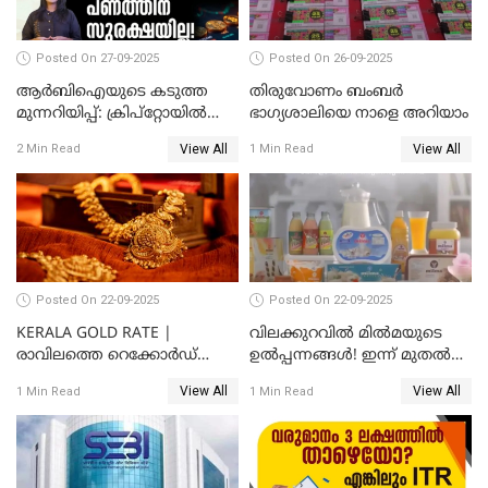
Posted On 27-09-2025
Posted On 26-09-2025
ആർബിഐയുടെ കടുത്ത
തിരുവോണം ബംബര്‍
മുന്നറിയിപ്പ്: ക്രിപ്റ്റോയിൽ
ഭാഗ്യശാലിയെ നാളെ അറിയാം
നിങ്ങളുടെ പണത്തിന്
View All
View All
2 Min Read
1 Min Read
സുരക്ഷയില്ല!
Posted On 22-09-2025
Posted On 22-09-2025
KERALA GOLD RATE |
വിലക്കുറവിൽ മിൽമയുടെ
രാവിലത്തെ റെക്കോർഡ്
ഉൽപ്പന്നങ്ങൾ! ഇന്ന് മുതൽ
ഉച്ചയ്ക്ക് തിരുത്തി; ഇന്ന് രണ്ട്
ജിഎസ്ടി ആനുകൂല്യം
View All
View All
1 Min Read
1 Min Read
തവണ കൂടി; പവൻ വില
ഉപഭോക്താക്കൾക്ക്
83,000 ലേക്ക്