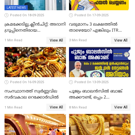
LATEST NEWS
Posted On 18-09-2025
Posted On 17-09-2025
ക്രമക്കേടില്ല,ക്ലീൻചിറ്റ്; അദാനി
വരുമാനം 3 ലക്ഷത്തിൽ
​ഗ്രൂപ്പിനെതിരായ
താഴെയോ? എങ്കിലും ITR
ഹിൻഡൻബർഗ് റിപ്പോർട്ട്
ഫയൽ ചെയ്യണം
View All
View All
1 Min Read
3 Min Read
തള്ളി സെബി
Posted On 16-09-2025
Posted On 13-09-2025
സംസ്ഥാനത്ത് സ്വര്‍ണ്ണവില
പൂജ്യം ബാലൻസിൽ ബാങ്ക്
സർവകാല റെക്കോർഡിൽ
അക്കൗണ്ട്, ഒപ്പം 2
ലക്ഷത്തിന്റെ ഇൻഷുറൻസും!
View All
View All
1 Min Read
8 Min Read
ജൻ ധൻ നേട്ടങ്ങൾ അറിയാം