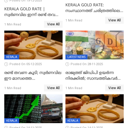
Posted On 15-12-2025
KERALA GOLD RATE:
KERALA GOLD RATE |
സംസ്ഥാനത്ത് ചരിത്രത്തിലെ
സ്വർണവില ഇന്ന് രണ്ട് തവണ
ഏറ്റവും വലിയ വിലയിൽ
View All
കൂടി, ഒരു ലക്ഷത്തിനരികിൽ;
1 Min Read
സ്വർണം; സർവ്വകാല
View All
1 Min Read
സർവകാല റെക്കോഡ്
റെക്കോർഡിൽ
KERALA
LATEST NEWS
Posted On 05-12-2025
Posted On 28-11-2025
രണ്ട് തവണ കൂടി; സ്വർണവില
രാജ്യത്ത് ജിഡിപി ഉയര്‍ന്ന
ഈ മാസത്തെ
നിരക്കില്‍; സാമ്പത്തികവർഷം
ഉയർന്നനിരക്കിൽ
രണ്ടാം പാദത്തില്‍ ജിഡിപി 8.2
View All
View All
1 Min Read
1 Min Read
ശതമാനമായി; പ്രചോദനം
നൽകുന്നുവെന്ന് മോദി
KERALA
KERALA
Posted On 14-11-2025
Posted On 14-11-2025