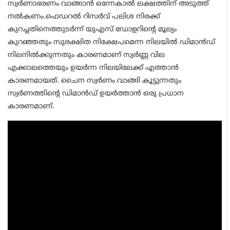
സ്വർണാഭരണം വാങ്ങാൻ ഒന്നേകാൽ ലക്ഷത്തിന് അടുത്ത്
നൽകണം.ഫെഡറൽ റിസർവ് പലിശ നിരക്ക്
കുറച്ചതിനെത്തുടർന്ന് യുഎസ് ഡോളറിന്റെ മൂല്യം
കുറഞ്ഞതും സുരക്ഷിത നിക്ഷേപമെന്ന നിലയിൽ ഡിമാൻഡ്
നിലനിൽക്കുന്നതും കാരണമാണ് സ്വർണ്ണ വില
എക്കാലത്തെയും ഉയർന്ന നിലയിലേക്ക് എത്താൻ
കാരണമായത്. ചൈന സ്വർണം വാങ്ങി കൂട്ടുന്നതും
സ്വർണത്തിന്റെ ഡിമാൻഡ് ഉയർത്താൻ ഒരു പ്രധാന
കാരണമാണ്.