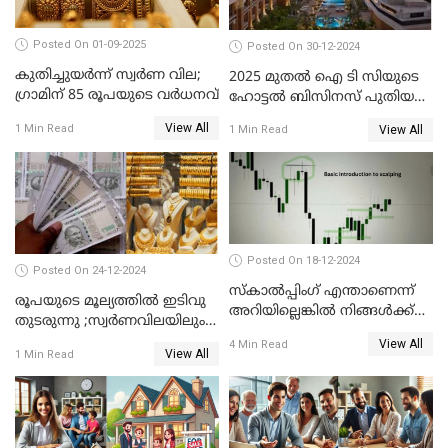
Posted On 01-09-2025
Posted On 30-12-2024
കുതിച്ചുയർന്ന് സ്വർണ വില;
2025 മുതൽ ഐ ടി സിയുടെ
ഗ്രാമിന് 85 രൂപയുടെ വർധനവ്
ഹോട്ടൽ ബിസിനസ് പുതിയ
കമ്പനിക്ക് കീഴിൽ; ഓഹരി
View All
1 Min Read
View All
1 Min Read
ഉടമകൾ അറിയേണ്ട
കാര്യങ്ങൾ
Posted On 18-12-2024
Posted On 24-12-2024
സ്കാൽപ്പിംഗ് എന്താണെന്ന്
രൂപയുടെ മൂല്യത്തില്‍ ഇടിവു
അറിയില്ലെങ്കിൽ നിങ്ങൾക്ക്
തുടരുന്നു ;സ്വര്‍ണവിലയിലും
ട്രേഡിംഗ് അറിയില്ല
കുറവ്
View All
4 Min Read
View All
1 Min Read