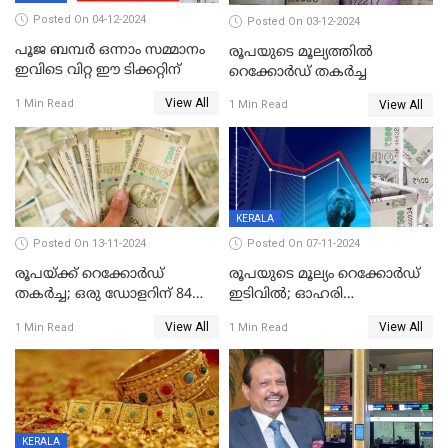
Posted On 04-12-2024
Posted On 03-12-2024
പൂജ ബമ്പർ ഒന്നാം സമ്മാനം
രൂപയുടെ മൂല്യത്തില്‍
ഇവിടെ വിറ്റ ഈ ടിക്കറ്റിന്
റെക്കോര്‍ഡ് തകര്‍ച്ച
View All
1 Min Read
View All
1 Min Read
KERALA
Posted On 13-11-2024
Posted On 07-11-2024
രൂപയ്ക്ക് റെക്കോർഡ്
രൂപയുടെ മൂല്യം റെക്കോർഡ്
തകര്‍ച്ച; ഒരു ഡോളറിന് 84
ഇടിവിൽ; ഓഹരി
രൂപ 4 പൈസയാണ്ഇന്നത്തെ
വിപണിയിലും കനത്ത ഇടിവ്,
View All
View All
1 Min Read
1 Min Read
വിനിമയ മൂല്യം
സെന്‍സെക്‌സ് 80,000ല്‍
താഴെ
KERALA