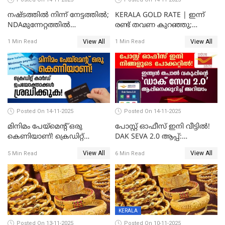
നഷ്ടത്തിൽ നിന്ന് നേട്ടത്തിൽ;
KERALA GOLD RATE | ഇന്ന്
NDAമുന്നേറ്റത്തിൽ
രണ്ട് തവണ കുറഞ്ഞു;
ഓഹരിവിപണിയിലും കുതിപ്പ്
സ്വർണവിലയിൽ ഇടിവ്
View All
View All
1 Min Read
1 Min Read
Posted On 14-11-2025
Posted On 14-11-2025
മിനിമം പേയ്മെന്റ് ഒരു
പോസ്റ്റ് ഓഫീസ് ഇനി വീട്ടിൽ!
കെണിയാണ്! ക്രെഡിറ്റ്
DAK SEVA 2.0 ആപ്പ്:
കാർഡ് ഉപയോക്താക്കൾ
ഉപയോഗങ്ങൾ
View All
View All
5 Min Read
6 Min Read
ശ്രദ്ധിക്കുക!
എന്തൊക്കെയാണെന്ന്
നോക്കാം
KERALA
Posted On 13-11-2025
Posted On 10-11-2025