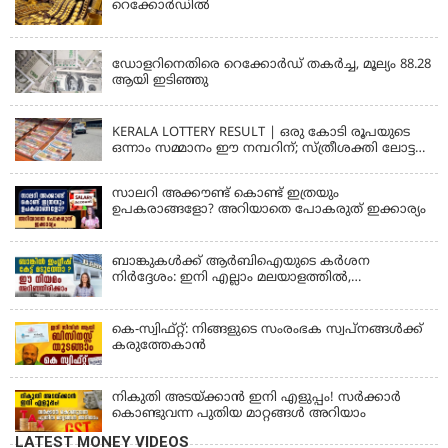
റെക്കോര്‍ഡില്‍
KERALA
ഡോളറിനെതിരെ റെക്കോർഡ് തകർച്ച, മൂല്യം 88.28
ആയി ഇടിഞ്ഞു
KERALA
KERALA LOTTERY RESULT | ഒരു കോടി രൂപയുടെ
ഒന്നാം സമ്മാനം ഈ നമ്പറിന്; സ്ത്രീശക്തി ലോട്ടറി
ഫലം പ്രഖ്യാപിച്ചു | STHREE SAKTHI SS 482 LOTTERY
RESULT
സാലറി അക്കൗണ്ട് കൊണ്ട് ഇത്രയും
ഉപകരാങ്ങളോ? അറിയാതെ പോകരുത് ഇക്കാര്യം
ബാങ്കുകൾക്ക് ആർബിഐയുടെ കർശന
നിർദ്ദേശം: ഇനി എല്ലാം മലയാളത്തിൽ,
പരാതികൾക്ക് ഉടൻ പരിഹാരം
കെ-സ്വിഫ്റ്റ്: നിങ്ങളുടെ സംരംഭക സ്വപ്നങ്ങൾക്ക്
കരുത്തേകാൻ
നികുതി അടയ്ക്കാൻ ഇനി എളുപ്പം! സർക്കാർ
കൊണ്ടുവന്ന പുതിയ മാറ്റങ്ങൾ അറിയാം
LATEST MONEY VIDEOS