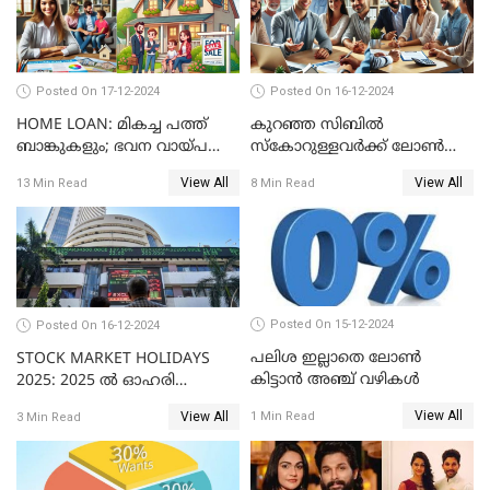
Posted On 17-12-2024
Posted On 16-12-2024
HOME LOAN: മികച്ച പത്ത്
കുറഞ്ഞ സിബിൽ
ബാങ്കുകളും; ഭവന വായ്പ
സ്കോറുള്ളവർക്ക് ലോൺ
പലിശ നിരക്കും
കിട്ടാൻ ചില എളുപ്പ വഴികൾ
View All
View All
13 Min Read
8 Min Read
Posted On 15-12-2024
Posted On 16-12-2024
പലിശ ഇല്ലാതെ ലോൺ
STOCK MARKET HOLIDAYS
കിട്ടാൻ അഞ്ച് വഴികൾ
2025: 2025 ൽ ഓഹരി
വിപണിയിലെ അവധി
View All
1 Min Read
View All
3 Min Read
ദിനങ്ങൾ