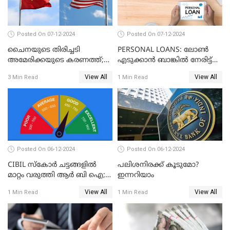
Posted On 07-12-2024
Posted On 07-12-2024
ചൈനയുടെ തിരിച്ചടി
PERSONAL LOANS: ലോൺ
അമേരിക്കയുടെ കരണത്ത്;
എടുക്കാൻ ബാങ്കിൽ നേരിട്ട്
നഷ്ടം 3 ബില്ല്യൺ ഡോളർ
പോകണോ? ഓൺലൈൻ വഴി
View All
View All
3 Min Read
1 Min Read
ചെയ്തുകൂടേ?
Posted On 06-12-2024
Posted On 06-12-2024
CIBIL സ്കോർ ചട്ടങ്ങളിൽ
പലിശനിരക്ക് കൂടുമോ?
മാറ്റം വരുത്തി ആർ ബി ഐ;
ഇന്നറിയാം
ക്രെഡിറ്റ് കാർഡുള്ളവരും
View All
View All
1 Min Read
1 Min Read
ലോൺ എടുത്തവരും
അറിഞ്ഞിരിക്കേണ്ട
കാര്യങ്ങൾ