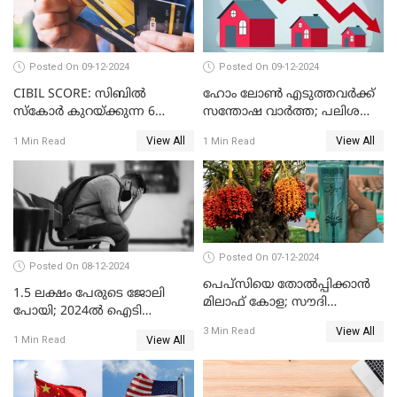
Posted On 09-12-2024
Posted On 09-12-2024
CIBIL SCORE: സിബിൽ
ഹോം ലോൺ എടുത്തവർക്ക്
സ്കോർ കുറയ്ക്കുന്ന 6
സന്തോഷ വാർത്ത; പലിശ
കാര്യങ്ങൾ
നിരക്ക് കുറയാൻ പോകുന്നു
View All
View All
1 Min Read
1 Min Read
Posted On 07-12-2024
Posted On 08-12-2024
പെപ്സിയെ തോൽപ്പിക്കാൻ
1.5 ലക്ഷം പേരുടെ ജോലി
മിലാഫ് കോള; സൗദി
പോയി; 2024ൽ ഐടി
അറേബ്യയുടെ ഈന്തപ്പഴ
മേഖലയിൽ സംഭവിച്ചത്
View All
3 Min Read
കോളയേക്കുറിച്ച് അറിയാം
View All
1 Min Read