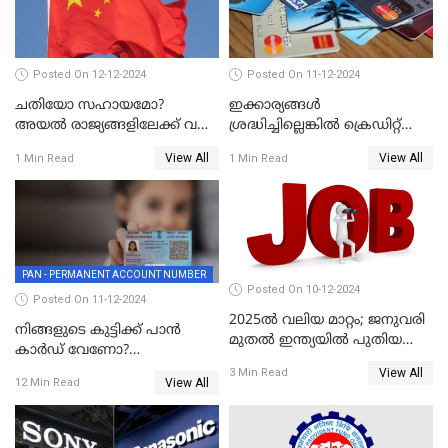
Posted On 12-12-2024
Posted On 11-12-2024
ചതിയോ സഹായമോ?
ഇക്കാര്യങ്ങൾ
അയൽ രാജ്യങ്ങളിലേക്ക് വൻ
ശ്രദ്ധിച്ചില്ലെങ്കിൽ ക്രെഡിറ്റ്
തോതിൽ പണം ഒഴുക്കി
കാർഡ് വലിയ അപകടകാരി
View All
View All
1 Min Read
1 Min Read
ചൈന
PAN - PERMANENT ACCOUNT NUMBER
Posted On 10-12-2024
Posted On 11-12-2024
2025ൽ വലിയ മാറ്റം; ജനുവരി
നിങ്ങളുടെ കുട്ടിക്ക് പാൻ
മുതൽ ഇന്ത്യയിൽ പുതിയ
കാർഡ് വേണോ?
തൊഴിൽ അവസരങ്ങൾ
അപേക്ഷിക്കുന്നത്
View All
3 Min Read
View All
12 Min Read
എങ്ങനെയാണെന്ന് നോക്കാം