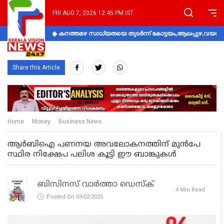
FRI AUG 7, 2026 12:45 PM IST
കനത്തമഴ സാധ്യതയെ തുടർന്ന് കോട്ടയം,ആലപ്പുഴ,വയനാട്
Share this Article
Home
Money
Business News
ആർബിഐ പണനയ അവലോകനത്തിന് മുൻപേ
സ്ഥിര നിക്ഷേപ പലിശ കൂട്ടി ഈ ബാങ്കുകൾ
ബിസിനസ് വാർത്താ ഡെസ്ക്
4 Min Read
Posted On 03-02-2025