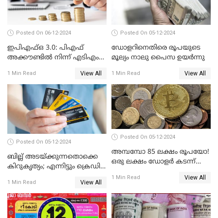
Posted On 06-12-2024
Posted On 05-12-2024
ഇപിഎഫ്ഒ 3.0: പിഎഫ്
ഡോളറിനെതിരെ രൂപയുടെ
അക്കൗണ്ടിൽ നിന്ന് എടിഎം
മൂല്യം നാലു പൈസ ഉയര്‍ന്നു
പോലെ പണം പിൻവലിക്കാം
View All
View All
1 Min Read
1 Min Read
Posted On 05-12-2024
Posted On 05-12-2024
അമ്പമ്പോ 85 ലക്ഷം രൂപയോ!
ബില്ല് അടയ്ക്കുന്നതൊക്കെ
ഒരു ലക്ഷം ഡോളർ കടന്ന്
കിറുകൃത്യം; എന്നിട്ടും ക്രെഡിറ്റ്
ബിറ്റ്‌കോയിൻ മൂല്യം
സ്കോർ ( CIBIL SCORE)
View All
1 Min Read
View All
1 Min Read
കൂടുന്നില്ലേ? കാരണം ഇതാണ്