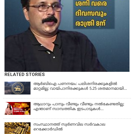
RELATED STORIES
ആർബിഐ പണനയം: പലിശനിരക്കുകളിൽ
മാറ്റമില്ല; വായ്പാനിരക്കുകൾ 5.25 ശതമാനമായി
തുടരും
ആധാറും പാനും വീണ്ടും വീണ്ടും നൽകേണ്ടതില്ല;
എന്താണ് സാമ്പത്തിക ഇടപാടുകൾ
എളുപ്പമാക്കുന്ന CKYC?
സംസ്ഥാനത്ത് സ്വര്‍ണവില സര്‍വകാല
റെക്കോര്‍ഡില്‍