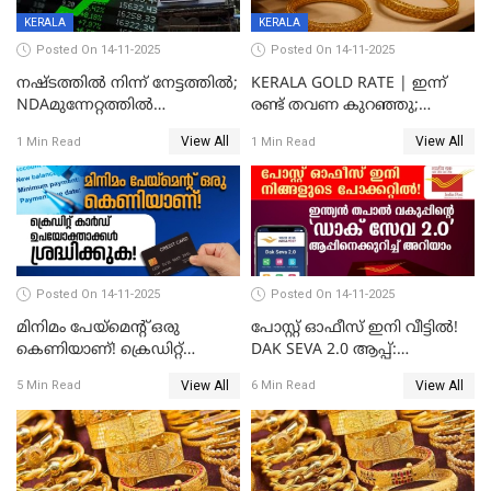
KERALA
KERALA
Posted On 14-11-2025
Posted On 14-11-2025
നഷ്ടത്തിൽ നിന്ന് നേട്ടത്തിൽ;
KERALA GOLD RATE | ഇന്ന്
NDAമുന്നേറ്റത്തിൽ
രണ്ട് തവണ കുറഞ്ഞു;
ഓഹരിവിപണിയിലും കുതിപ്പ്
സ്വർണവിലയിൽ ഇടിവ്
View All
View All
1 Min Read
1 Min Read
Posted On 14-11-2025
Posted On 14-11-2025
മിനിമം പേയ്മെന്റ് ഒരു
പോസ്റ്റ് ഓഫീസ് ഇനി വീട്ടിൽ!
കെണിയാണ്! ക്രെഡിറ്റ്
DAK SEVA 2.0 ആപ്പ്:
കാർഡ് ഉപയോക്താക്കൾ
ഉപയോഗങ്ങൾ
View All
View All
5 Min Read
6 Min Read
ശ്രദ്ധിക്കുക!
എന്തൊക്കെയാണെന്ന്
നോക്കാം