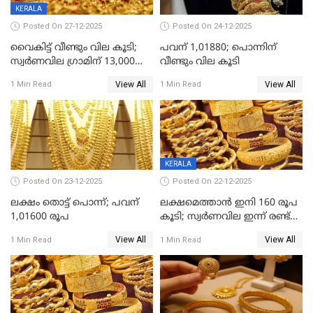
KERALA
Posted On 27-12-2025
Posted On 24-12-2025
വൈകിട്ട് വീണ്ടും വില കൂടി;
പവന് 1,01880; പൊന്നിന്
സ്വർണവില ഗ്രാമിന് 13,000
വീണ്ടും വില കൂടി
ഭേദിച്ചു, വെള്ളിക്കും
View All
View All
1 Min Read
1 Min Read
റെക്കോർഡ്
KERALA
Posted On 23-12-2025
Posted On 22-12-2025
ലക്ഷം തൊട്ട് പൊന്ന്; പവന്
ലക്ഷമെത്താൻ ഇനി 160 രൂപ
1,01600 രൂപ
കൂടി; സ്വർണവില ഇന്ന് രണ്ട്
തവണ കൂടി
View All
View All
1 Min Read
1 Min Read