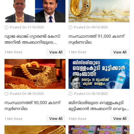
Posted On 11-10-2025
Posted On 09-10-2025
വ്യാജ ബാങ്ക് ഗ്യാരണ്ടി കേസ്:
സംസ്ഥാനത്ത് 91,000 കടന്ന്
അനിൽ അംബാനിയുടെ
സ്വര്‍ണവില
റിലയൻസ് പവർ സിഎഫ്ഒ
View All
View All
2 Min Read
1 Min Read
അറസ്റ്റിൽ; ഇഡി അന്വേഷണം
വ്യാപിപ്പിക്കുന്നു
Posted On 08-10-2025
Posted On 05-10-2025
സംസ്ഥാനത്ത് 90,000 കടന്ന്
ബിസ്‌ലരിയുടെ വെള്ളംകുടി
സ്വര്‍ണവില
മുട്ടിക്കാൻ അംബാനി! വെറും
15 രൂപയ്ക്ക് 'ഷുവർ' വെള്ളം!
View All
View All
1 Min Read
3 Min Read