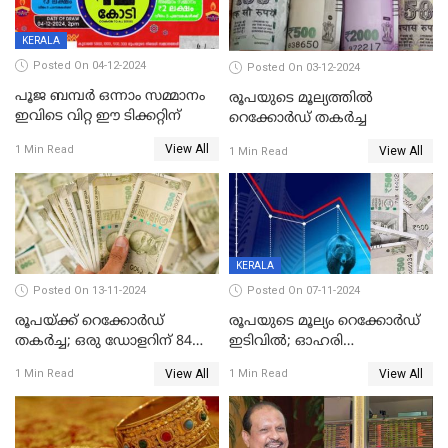
KERALA
Posted On 04-12-2024
Posted On 03-12-2024
പൂജ ബമ്പർ ഒന്നാം സമ്മാനം
രൂപയുടെ മൂല്യത്തില്‍
ഇവിടെ വിറ്റ ഈ ടിക്കറ്റിന്
റെക്കോര്‍ഡ് തകര്‍ച്ച
View All
1 Min Read
View All
1 Min Read
KERALA
Posted On 13-11-2024
Posted On 07-11-2024
രൂപയ്ക്ക് റെക്കോർഡ്
രൂപയുടെ മൂല്യം റെക്കോർഡ്
തകര്‍ച്ച; ഒരു ഡോളറിന് 84
ഇടിവിൽ; ഓഹരി
രൂപ 4 പൈസയാണ്ഇന്നത്തെ
വിപണിയിലും കനത്ത ഇടിവ്,
View All
View All
1 Min Read
1 Min Read
വിനിമയ മൂല്യം
സെന്‍സെക്‌സ് 80,000ല്‍
താഴെ