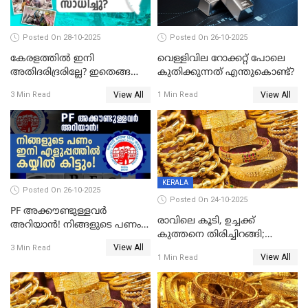
Posted On 28-10-2025
Posted On 26-10-2025
കേരളത്തിൽ ഇനി
വെള്ളിവില റോക്കറ്റ് പോലെ
അതിദരിദ്രരില്ലേ? ഇതെങ്ങനെ
കുതിക്കുന്നത് എന്തുകൊണ്ട്?
സാധിച്ചു? | INDIA'S FIRST
View All
View All
3 Min Read
1 Min Read
STATE FREE FROM EXTREME
POVERTY
KERALA
Posted On 26-10-2025
Posted On 24-10-2025
PF അക്കൗണ്ടുള്ളവർ
രാവിലെ കൂടി, ഉച്ചക്ക്
അറിയാൻ! നിങ്ങളുടെ പണം
കുത്തനെ തിരിച്ചിറങ്ങി;
ഇനി എളുപ്പത്തിൽ കയ്യിൽ
View All
സ്വർണവില പവന് 800 രൂപ
3 Min Read
കിട്ടും!
View All
1 Min Read
കുറഞ്ഞു