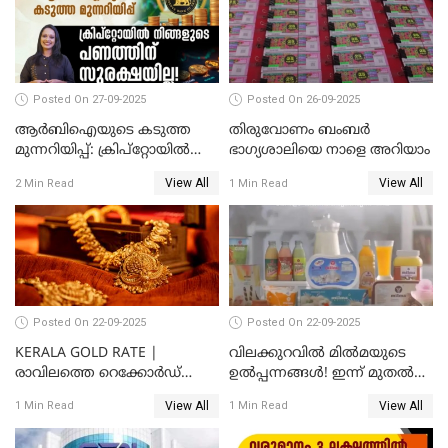
Posted On 27-09-2025
Posted On 26-09-2025
ആർബിഐയുടെ കടുത്ത
തിരുവോണം ബംബര്‍
മുന്നറിയിപ്പ്: ക്രിപ്റ്റോയിൽ
ഭാഗ്യശാലിയെ നാളെ അറിയാം
നിങ്ങളുടെ പണത്തിന്
View All
View All
2 Min Read
1 Min Read
സുരക്ഷയില്ല!
Posted On 22-09-2025
Posted On 22-09-2025
KERALA GOLD RATE |
വിലക്കുറവിൽ മിൽമയുടെ
രാവിലത്തെ റെക്കോർഡ്
ഉൽപ്പന്നങ്ങൾ! ഇന്ന് മുതൽ
ഉച്ചയ്ക്ക് തിരുത്തി; ഇന്ന് രണ്ട്
ജിഎസ്ടി ആനുകൂല്യം
View All
View All
1 Min Read
1 Min Read
തവണ കൂടി; പവൻ വില
ഉപഭോക്താക്കൾക്ക്
83,000 ലേക്ക്