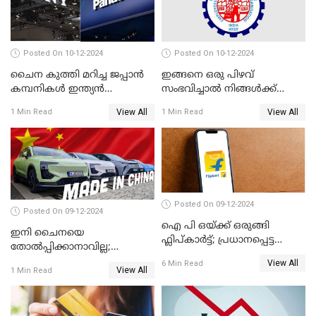
Posted On 10-12-2024
Posted On 10-12-2024
ചൈന കുത്തി മറിച്ച ജപ്പാൻ
ഇങ്ങനെ ഒരു പിഴവ്
കമ്പനികൾ ഇന്ത്യൻ
സംഭവിച്ചാൽ നിങ്ങൾക്ക്
ഇലക്ട്രോണിക്സ് വിപണിയിൽ
പിഎഫ് പെൻഷൻ ലഭിക്കില്ല
View All
View All
1 Min Read
1 Min Read
വീണ്ടും മുന്നിൽ
Posted On 09-12-2024
Posted On 09-12-2024
ഐ പി ഒയ്ക്ക് ഒരുങ്ങി
ഇനി ചൈനയെ
ഫ്ലിപ്കാർട്ട്; പ്രധാനപ്പെട്ട
തോൽപ്പിക്കാനാവില്ല;
കാര്യങ്ങൾ ഒറ്റനോട്ടത്തിൽ
യൂറോപ്പിനേയും
View All
6 Min Read
View All
1 Min Read
അമേരിക്കയേയും ഞെട്ടിച്ച്
ചൈനീസ് കാറുകൾ