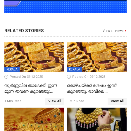
RELATED STORIES
View all news
KERALA
KERALA
Posted On 31-12-2025
Posted On 29-12-2025
സ്വർണ്ണവില താഴേക്ക്! ഇന്ന്
ഒരാഴ്ചയ്ക്ക് ശേഷം ഇന്ന്
മൂന്ന് തവണ കുറഞ്ഞു;
കുറഞ്ഞു, രാവിലെ
ആശ്വാസമായി ഇടിവ്
റെക്കോർഡ് വില, വൈകിട്ട്
View All
View All
1 Min Read
1 Min Read
ഇടിവ്