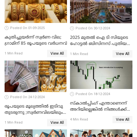
Posted On 01-09-2025
Posted On 30-12-2024
കുതിച്ചുയർന്ന് സ്വർണ വില;
2025 മുതൽ ഐ ടി സിയുടെ
ഗ്രാമിന് 85 രൂപയുടെ വർധനവ്
ഹോട്ടൽ ബിസിനസ് പുതിയ
കമ്പനിക്ക് കീഴിൽ; ഓഹരി
View All
1 Min Read
View All
1 Min Read
ഉടമകൾ അറിയേണ്ട
കാര്യങ്ങൾ
Posted On 18-12-2024
Posted On 24-12-2024
സ്കാൽപ്പിംഗ് എന്താണെന്ന്
രൂപയുടെ മൂല്യത്തില്‍ ഇടിവു
അറിയില്ലെങ്കിൽ നിങ്ങൾക്ക്
തുടരുന്നു ;സ്വര്‍ണവിലയിലും
ട്രേഡിംഗ് അറിയില്ല
കുറവ്
View All
4 Min Read
View All
1 Min Read