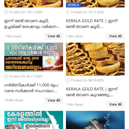
KERALA
Posted On 13-11-2025
Posted On 10-11-2025
ഇന്ന് രണ്ട് തവണ കൂടി;
KERALA GOLD RATE | ഇന്ന്
ഉച്ചയ്ക്ക് ശേഷവും വർദ്ധനവ്;
രണ്ട് തവണ കൂടി;
സംസ്ഥാനത്ത്
സ്വർണവിലയിൽ കുതിപ്പ്
View All
View All
1 Min Read
1 Min Read
സ്വർണവിലയിൽ കുതിപ്പ്
Posted On 05-11-2025
Posted On 28-10-2025
ഗർഭിണികൾക്ക് 11,000 രൂപ
KERALA GOLD RATE | ഇന്ന്
വരെ സർക്കാർ സഹായം!
രണ്ട് തവണ കുറഞ്ഞു;
പ്രധാനമന്ത്രി മാതൃ വന്ദന
View All
സ്വർണവില പവന് കുറഞ്ഞത്
10 Min Read
യോജനയെക്കുറിച്ച്
View All
1 Min Read
1800 രൂപ
അറിയേണ്ടതെല്ലാം