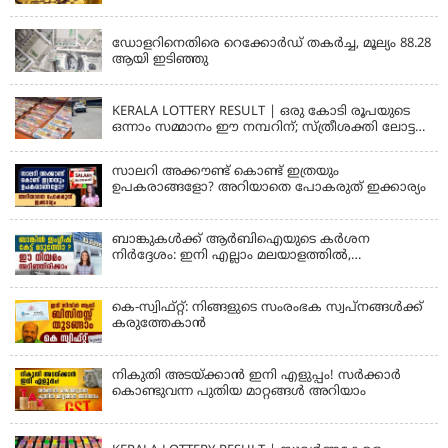
KERALA
ഡോളറിനെതിരെ റെക്കോർഡ് തകർച്ച, മൂല്യം 88.28
ആയി ഇടിഞ്ഞു
KERALA
KERALA LOTTERY RESULT | ഒരു കോടി രൂപയുടെ
ഒന്നാം സമ്മാനം ഈ നമ്പറിന്; സ്ത്രീശക്തി ലോട്ടറി
ഫലം പ്രഖ്യാപിച്ചു | STHREE SAKTHI SS 482 LOTTERY
RESULT
സാലറി അക്കൗണ്ട് കൊണ്ട് ഇത്രയും
ഉപകരാങ്ങളോ? അറിയാതെ പോകരുത് ഇക്കാര്യം
ബാങ്കുകൾക്ക് ആർബിഐയുടെ കർശന
നിർദ്ദേശം: ഇനി എല്ലാം മലയാളത്തിൽ,
പരാതികൾക്ക് ഉടൻ പരിഹാരം
കെ-സ്വിഫ്റ്റ്: നിങ്ങളുടെ സംരംഭക സ്വപ്നങ്ങൾക്ക്
കരുത്തേകാൻ
നികുതി അടയ്ക്കാൻ ഇനി എളുപ്പം! സർക്കാർ
കൊണ്ടുവന്ന പുതിയ മാറ്റങ്ങൾ അറിയാം
KERALA