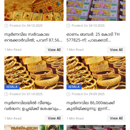
Posted On 04-10-2025
Posted On 04-10-2025
സ്വര്‍ണവില സര്‍വകാല
ഓണം ബമ്പർ: 25 കോടി TH
റെക്കോര്‍ഡില്‍; പവന് 87,560
577825-ന്; പാലക്കാട്
രൂപയിലെത്തി
റെക്കോർഡ് വിൽപ്പനയുമായി
View All
View All
1 Min Read
1 Min Read
മുന്നിൽ
KERALA
KERALA
Posted On 01-10-2025
Posted On 29-09-2025
സ്വർണവിലയിൽ വീണ്ടും
സ്വര്‍ണവില 86,000ലേക്ക്
വർദ്ധന; ഉച്ചയ്ക്ക് ശേഷവും
കുതിയ്ക്കുന്നു; ഇന്ന്
കൂടി; മൂന്ന് ദിവസത്തിൽ
രണ്ടുതവണയായി കൂടിയത്
View All
View All
1 Min Read
1 Min Read
കൂടിയത് പവന് 2,760 രൂപ
1040 രൂപ