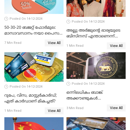
Posted On 14-12-2024
Posted On 14-12-2024
50-30-20 ബജറ്റ് ഫോർമുല:
അല്ലു അർജുൻ്റെ ഭാര്യയുടെ
മാസാവസാനം നയാ പൈസ
ബിസിനസ് എന്താണെന്ന്
ഇല്ലെന്ന് പറയേണ്ടി വരില്ല
അറിയാമോ?
View All
7 Min Read
View All
1 Min Read
Posted On 14-12-2024
Posted On 14-12-2024
ഒന്നിലധികം ബാങ്ക്
റുപേ, വിസ, മാസ്റ്റർകാർഡ്;
അക്കൗണ്ടുകൾ
ഏത് കാർഡാണ് മികച്ചത്?
നിയമവിരുദ്ധമാണോ? ആർ
View All
3 Min Read
ബി ഐ പറയുന്നത് എന്താണ്?
View All
1 Min Read