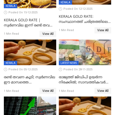
KERALA
KERALA
Posted On 12-12-2025
Posted On 15-12-2025
KERALA GOLD RATE:
KERALA GOLD RATE |
സംസ്ഥാനത്ത് ചരിത്രത്തിലെ
സ്വർണവില ഇന്ന് രണ്ട് തവണ
ഏറ്റവും വലിയ വിലയിൽ
View All
കൂടി, ഒരു ലക്ഷത്തിനരികിൽ;
1 Min Read
സ്വർണം; സർവ്വകാല
View All
1 Min Read
സർവകാല റെക്കോഡ്
റെക്കോർഡിൽ
KERALA
LATEST NEWS
Posted On 05-12-2025
Posted On 28-11-2025
രണ്ട് തവണ കൂടി; സ്വർണവില
രാജ്യത്ത് ജിഡിപി ഉയര്‍ന്ന
ഈ മാസത്തെ
നിരക്കില്‍; സാമ്പത്തികവർഷം
ഉയർന്നനിരക്കിൽ
രണ്ടാം പാദത്തില്‍ ജിഡിപി 8.2
View All
View All
1 Min Read
1 Min Read
ശതമാനമായി; പ്രചോദനം
നൽകുന്നുവെന്ന് മോദി