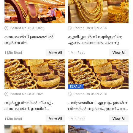
Posted On 12-09-2025
Posted On 09-09-2025
റെക്കോര്‍ഡ് ഉയരത്തിൽ
കുതിച്ചുയർന്ന് സ്വർണ്ണവില;
സ്വര്‍ണവില
എണ്‍പതിനായിരം കടന്നു
View All
View All
1 Min Read
1 Min Read
KERALA
Posted On 08-09-2025
Posted On 05-09-2025
സ്വർണ്ണവിലയിൽ വീണ്ടും
ചരിത്രത്തിലെ ഏറ്റവും ഉയർന്ന
റെക്കോർഡ്; ഗ്രാമിന്
വിലയിൽ സ്വർണം; ഇന്ന് പവന്
പതിനായിരത്തിനരികെ,15
കൂടിയത് 560 രൂപ
View All
View All
1 Min Read
1 Min Read
രൂപ മാത്രം കുറവ്