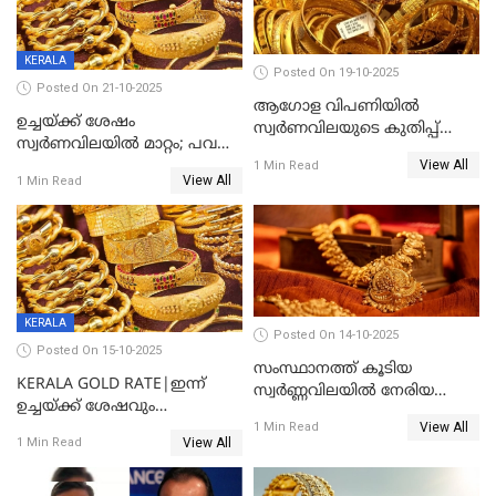
KERALA
Posted On 19-10-2025
Posted On 21-10-2025
ആഗോള വിപണിയിൽ
ഉച്ചയ്ക്ക് ശേഷം
സ്വർണവിലയുടെ കുതിപ്പ്
സ്വർണവിലയിൽ മാറ്റം; പവന്
തുടരുന്നു
View All
1600 രൂപ കുറഞ്ഞു
1 Min Read
View All
1 Min Read
KERALA
Posted On 14-10-2025
Posted On 15-10-2025
സംസ്ഥാനത്ത് കൂടിയ
KERALA GOLD RATE|ഇന്ന്
സ്വർണ്ണവിലയിൽ നേരിയ
ഉച്ചയ്ക്ക് ശേഷവും
കുറവ്
View All
സ്വർണവിലയിൽ വർദ്ധനവ്;
1 Min Read
View All
1 Min Read
പവന് കൂടിയത് 400 രൂപ