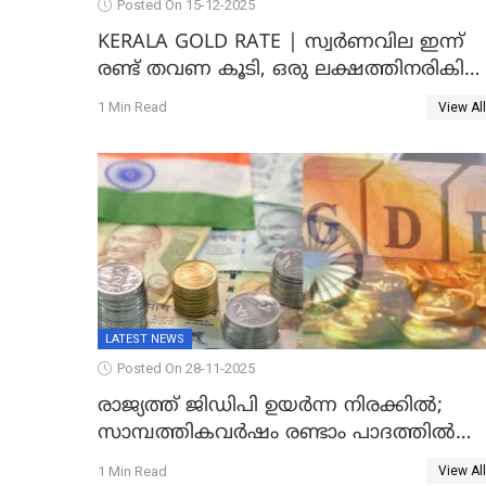
Posted On 15-12-2025
KERALA GOLD RATE | സ്വർണവില ഇന്ന്
രണ്ട് തവണ കൂടി, ഒരു ലക്ഷത്തിനരികിൽ
സർവകാല റെക്കോഡ്
1 Min Read
View All
LATEST NEWS
Posted On 28-11-2025
രാജ്യത്ത് ജിഡിപി ഉയര്‍ന്ന നിരക്കില്‍;
സാമ്പത്തികവർഷം രണ്ടാം പാദത്തില്‍
ജിഡിപി 8.2 ശതമാനമായി; പ്രചോദനം
1 Min Read
View All