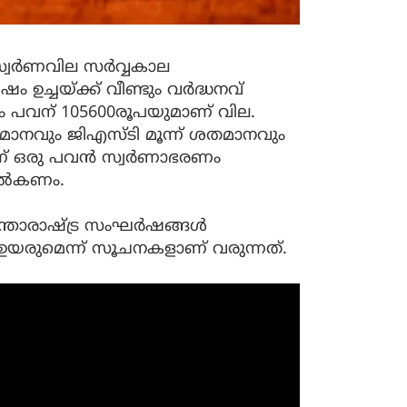
 സ്വർണവില സർവ്വകാല
ഉച്ചയ്ക്ക് വീണ്ടും വർദ്ധനവ്
ും പവന് 105600രൂപയുമാണ് വില.
ാനവും ജിഎസ്ടി മൂന്ന് ശതമാനവും
്ന് ഒരു പവൻ സ്വർണാഭരണം
 നൽകണം.
ന്താരാഷ്ട്ര സംഘർഷങ്ങൾ
ം ഉയരുമെന്ന് സൂചനകളാണ് വരുന്നത്.