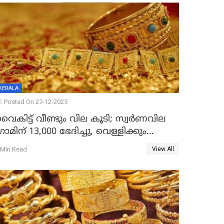
KERALA
Posted On 27-12-2025
ൈകിട്ട് വീണ്ടും വില കൂടി; സ്വർണവില
്രാമിന് 13,000 ഭേദിച്ചു, വെള്ളിക്കും
റെക്കോർഡ്
 Min Read
View All