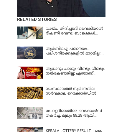
RELATED STORIES
വായ്പ തിരിച്ചടവ് വൈകിയാൽ
ഭീഷണി വേണ്ട; ബാങ്കുകൾക്കും
റിക്കവറി ഏജൻസികൾക്കും
കർശന നിയന്ത്രണങ്ങളുമായി
ആർ ബി ഐ; ഇഎംഐ
ആർബിഐ പണനയം:
മുടങ്ങിയാല്‍ സ്മാര്‍ട്ട് ഫോണ്‍
പലിശനിരക്കുകളിൽ മാറ്റമില്ല;
ലോക്ക് ആകുമോ?
വായ്പാനിരക്കുകൾ 5.25
ആര്‍ബിഐയുടെ പുതിയ
ശതമാനമായി തുടരും
നിര്‍ദേശങ്ങള്‍
ആധാറും പാനും വീണ്ടും വീണ്ടും
നൽകേണ്ടതില്ല; എന്താണ്
സാമ്പത്തിക ഇടപാടുകൾ
എളുപ്പമാക്കുന്ന CKYC?
സംസ്ഥാനത്ത് സ്വര്‍ണവില
സര്‍വകാല റെക്കോര്‍ഡില്‍
KERALA
ഡോളറിനെതിരെ റെക്കോർഡ്
തകർച്ച, മൂല്യം 88.28 ആയി
ഇടിഞ്ഞു
KERALA
KERALA LOTTERY RESULT | ഒരു