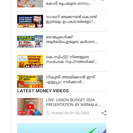
കോടി രൂപയുടെ ഒന്നാം
സമ്മാനം ഈ നമ്പറിന്;
സ്ത്രീശക്തി ലോട്ടറി ഫലം
സാലറി അക്കൗണ്ട് കൊണ്ട്
പ്രഖ്യാപിച്ചു | STHREE SAKTHI SS
ഇത്രയും ഉപകരാങ്ങളോ?
482 LOTTERY RESULT
അറിയാതെ പോകരുത്
ഇക്കാര്യം
ബാങ്കുകൾക്ക്
ആർബിഐയുടെ കർശന
നിർദ്ദേശം: ഇനി എല്ലാം
മലയാളത്തിൽ, പരാതികൾക്ക്
ഉടൻ പരിഹാരം
കെ-സ്വിഫ്റ്റ്: നിങ്ങളുടെ
സംരംഭക സ്വപ്നങ്ങൾക്ക്
കരുത്തേകാൻ
നികുതി അടയ്ക്കാൻ ഇനി
എളുപ്പം! സർക്കാർ
കൊണ്ടുവന്ന പുതിയ മാറ്റങ്ങൾ
LATEST MONEY VIDEOS
അറിയാം
LIVE: UNION BUDGET 2024
PRESENTATION BY NIRMALA
SITHARAMAN | KERALA VISION
Posted On 01-02-2025
NEWS