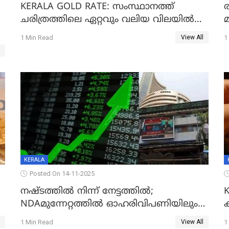
KERALA GOLD RATE: സംസ്ഥാനത്ത്
ചരിത്രത്തിലെ ഏറ്റവും വലിയ വിലയിൽ
സ്വർണം; സർവ്വകാല റെക്കോർഡിൽ
;
1 Min Read
1
View All
KERALA
Posted On 14-11-2025
നഷ്ടത്തിൽ നിന്ന് നേട്ടത്തിൽ;
NDAമുന്നേറ്റത്തിൽ ഓഹരിവിപണിയിലും
കുതിപ്പ്
1 Min Read
1
View All