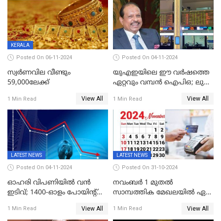
താഴെ
KERALA
Posted On 06-11-2024
Posted On 04-11-2024
സ്വര്‍ണവില വീണ്ടും
യുഎഇയിലെ ഈ വർഷത്തെ
59,000ലേക്ക്
ഏറ്റവും വമ്പൻ ഐപിഒ; ലുലു
ഐപിഒയ്ക്ക് നാളെ
View All
View All
1 Min Read
1 Min Read
സമാപനം,വൻ ഡിമാൻഡ്;
വിൽപന 30
ശതമാനത്തിലേക്ക് ഉയർത്തി
LATEST NEWS
LATEST NEWS
Posted On 04-11-2024
Posted On 31-10-2024
ഓഹരി വിപണിയിൽ വൻ
നവംബർ 1 മുതൽ
ഇടിവ്; 1400-ഓളം പോയിൻ്റ്
സാമ്പത്തിക മേഖലയിൽ ഏഴ്
ഇടിഞ്ഞ്
പ്രധാന മാറ്റങ്ങൾ; ട്രെയിൻ
View All
View All
1 Min Read
1 Min Read
സെൻസെക്സ്;രൂപയുടെ
ടിക്കറ്റ് ബുക്കിംഗ് മുതൽ