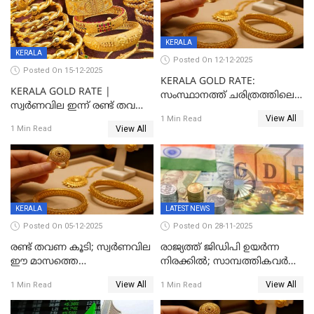
KERALA
KERALA
Posted On 12-12-2025
Posted On 15-12-2025
KERALA GOLD RATE:
KERALA GOLD RATE |
സംസ്ഥാനത്ത് ചരിത്രത്തിലെ
സ്വർണവില ഇന്ന് രണ്ട് തവണ
ഏറ്റവും വലിയ വിലയിൽ
View All
കൂടി, ഒരു ലക്ഷത്തിനരികിൽ;
1 Min Read
സ്വർണം; സർവ്വകാല
View All
1 Min Read
സർവകാല റെക്കോഡ്
റെക്കോർഡിൽ
KERALA
LATEST NEWS
Posted On 05-12-2025
Posted On 28-11-2025
രണ്ട് തവണ കൂടി; സ്വർണവില
രാജ്യത്ത് ജിഡിപി ഉയര്‍ന്ന
ഈ മാസത്തെ
നിരക്കില്‍; സാമ്പത്തികവർഷം
ഉയർന്നനിരക്കിൽ
രണ്ടാം പാദത്തില്‍ ജിഡിപി 8.2
View All
View All
1 Min Read
1 Min Read
ശതമാനമായി; പ്രചോദനം
നൽകുന്നുവെന്ന് മോദി