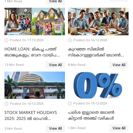
View All
1 Min Read
Posted On 17-12-2024
Posted On 16-12-2024
HOME LOAN: മികച്ച പത്ത്
കുറഞ്ഞ സിബിൽ
ബാങ്കുകളും; ഭവന വായ്പ
സ്കോറുള്ളവർക്ക് ലോൺ
പലിശ നിരക്കും
കിട്ടാൻ ചില എളുപ്പ വഴികൾ
View All
View All
13 Min Read
8 Min Read
Posted On 15-12-2024
Posted On 16-12-2024
പലിശ ഇല്ലാതെ ലോൺ
STOCK MARKET HOLIDAYS
കിട്ടാൻ അഞ്ച് വഴികൾ
2025: 2025 ൽ ഓഹരി
വിപണിയിലെ അവധി
View All
1 Min Read
View All
3 Min Read
ദിനങ്ങൾ