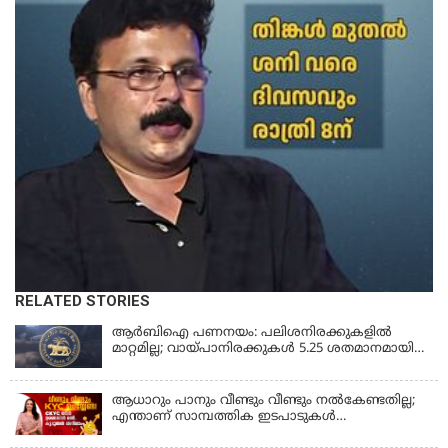
RELATED STORIES
ആർബിഐ പണനയം: പലിശനിരക്കുകളിൽ
മാറ്റമില്ല; വായ്പാനിരക്കുകൾ 5.25 ശതമാനമായി
തുടരും
ആധാറും പാനും വീണ്ടും വീണ്ടും നൽകേണ്ടതില്ല;
എന്താണ് സാമ്പത്തിക ഇടപാടുകൾ
എളുപ്പമാക്കുന്ന CKYC?