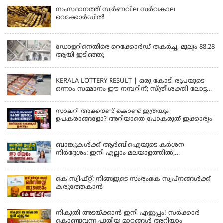
സംസ്ഥാനത്ത് സ്വര്‍ണവില സര്‍വകാല
റെക്കോര്‍ഡില്‍
KERALA
ഡോളറിനെതിരെ റെക്കോർഡ് തകർച്ച, മൂല്യം 88.28
ആയി ഇടിഞ്ഞു
KERALA
KERALA LOTTERY RESULT | ഒരു കോടി രൂപയുടെ
ഒന്നാം സമ്മാനം ഈ നമ്പറിന്; സ്ത്രീശക്തി ലോട്ടറി
ഫലം പ്രഖ്യാപിച്ചു | STHREE SAKTHI SS 482 LOTTERY
RESULT
സാലറി അക്കൗണ്ട് കൊണ്ട് ഇത്രയും
ഉപകരാങ്ങളോ? അറിയാതെ പോകരുത് ഇക്കാര്യം
ബാങ്കുകൾക്ക് ആർബിഐയുടെ കർശന
നിർദ്ദേശം: ഇനി എല്ലാം മലയാളത്തിൽ,
പരാതികൾക്ക് ഉടൻ പരിഹാരം
കെ-സ്വിഫ്റ്റ്: നിങ്ങളുടെ സംരംഭക സ്വപ്നങ്ങൾക്ക്
കരുത്തേകാൻ
നികുതി അടയ്ക്കാൻ ഇനി എളുപ്പം! സർക്കാർ
കൊണ്ടുവന്ന പുതിയ മാറ്റങ്ങൾ അറിയാം