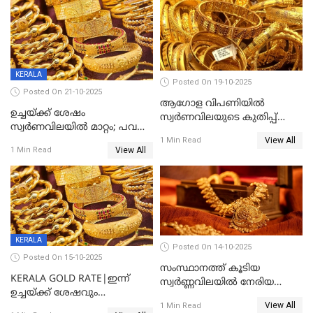
KERALA
Posted On 19-10-2025
Posted On 21-10-2025
ആഗോള വിപണിയിൽ
ഉച്ചയ്ക്ക് ശേഷം
സ്വർണവിലയുടെ കുതിപ്പ്
സ്വർണവിലയിൽ മാറ്റം; പവന്
തുടരുന്നു
View All
1600 രൂപ കുറഞ്ഞു
1 Min Read
View All
1 Min Read
KERALA
Posted On 14-10-2025
Posted On 15-10-2025
സംസ്ഥാനത്ത് കൂടിയ
KERALA GOLD RATE|ഇന്ന്
സ്വർണ്ണവിലയിൽ നേരിയ
ഉച്ചയ്ക്ക് ശേഷവും
കുറവ്
View All
സ്വർണവിലയിൽ വർദ്ധനവ്;
1 Min Read