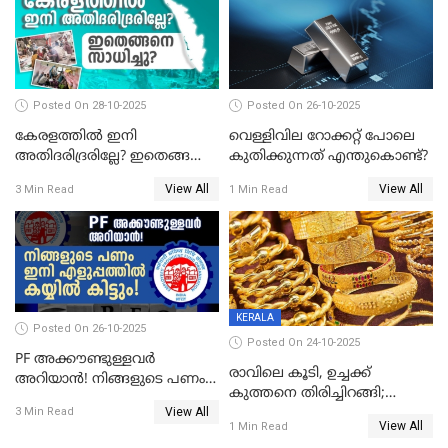
Posted On 28-10-2025
Posted On 26-10-2025
കേരളത്തിൽ ഇനി
വെള്ളിവില റോക്കറ്റ് പോലെ
അതിദരിദ്രരില്ലേ? ഇതെങ്ങനെ
കുതിക്കുന്നത് എന്തുകൊണ്ട്?
സാധിച്ചു? | INDIA'S FIRST
View All
View All
3 Min Read
1 Min Read
STATE FREE FROM EXTREME
POVERTY
KERALA
Posted On 26-10-2025
Posted On 24-10-2025
PF അക്കൗണ്ടുള്ളവർ
രാവിലെ കൂടി, ഉച്ചക്ക്
അറിയാൻ! നിങ്ങളുടെ പണം
കുത്തനെ തിരിച്ചിറങ്ങി;
ഇനി എളുപ്പത്തിൽ കയ്യിൽ
View All
സ്വർണവില പവന് 800 രൂപ
3 Min Read
കിട്ടും!
View All
1 Min Read
കുറഞ്ഞു