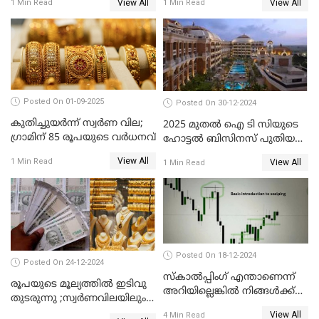
View All
View All
1 Min Read
1 Min Read
രൂപ മാത്രം കുറവ്
Posted On 01-09-2025
Posted On 30-12-2024
കുതിച്ചുയർന്ന് സ്വർണ വില;
2025 മുതൽ ഐ ടി സിയുടെ
ഗ്രാമിന് 85 രൂപയുടെ വർധനവ്
ഹോട്ടൽ ബിസിനസ് പുതിയ
കമ്പനിക്ക് കീഴിൽ; ഓഹരി
View All
1 Min Read
View All
1 Min Read
ഉടമകൾ അറിയേണ്ട
കാര്യങ്ങൾ
Posted On 18-12-2024
Posted On 24-12-2024
സ്കാൽപ്പിംഗ് എന്താണെന്ന്
രൂപയുടെ മൂല്യത്തില്‍ ഇടിവു
അറിയില്ലെങ്കിൽ നിങ്ങൾക്ക്
തുടരുന്നു ;സ്വര്‍ണവിലയിലും
ട്രേഡിംഗ് അറിയില്ല
കുറവ്
View All
4 Min Read