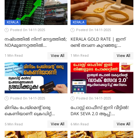
KERALA
KERALA
Posted On 14-11-2025
Posted On 14-11-2025
നഷ്ടത്തിൽ നിന്ന് നേട്ടത്തിൽ;
KERALA GOLD RATE | ഇന്ന്
NDAമുന്നേറ്റത്തിൽ
രണ്ട് തവണ കുറഞ്ഞു;
ഓഹരിവിപണിയിലും കുതിപ്പ്
സ്വർണവിലയിൽ ഇടിവ്
View All
View All
1 Min Read
1 Min Read
Posted On 14-11-2025
Posted On 14-11-2025
മിനിമം പേയ്മെന്റ് ഒരു
പോസ്റ്റ് ഓഫീസ് ഇനി വീട്ടിൽ!
കെണിയാണ്! ക്രെഡിറ്റ്
DAK SEVA 2.0 ആപ്പ്:
കാർഡ് ഉപയോക്താക്കൾ
ഉപയോഗങ്ങൾ
View All
View All
5 Min Read
6 Min Read
ശ്രദ്ധിക്കുക!
എന്തൊക്കെയാണെന്ന്
നോക്കാം