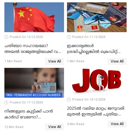
Posted On 12-12-2024
Posted On 11-12-2024
ചതിയോ സഹായമോ?
ഇക്കാര്യങ്ങൾ
അയൽ രാജ്യങ്ങളിലേക്ക് വൻ
ശ്രദ്ധിച്ചില്ലെങ്കിൽ ക്രെഡിറ്റ്
തോതിൽ പണം ഒഴുക്കി
കാർഡ് വലിയ അപകടകാരി
View All
View All
1 Min Read
1 Min Read
ചൈന
PAN - PERMANENT ACCOUNT NUMBER
Posted On 10-12-2024
Posted On 11-12-2024
2025ൽ വലിയ മാറ്റം; ജനുവരി
നിങ്ങളുടെ കുട്ടിക്ക് പാൻ
മുതൽ ഇന്ത്യയിൽ പുതിയ
കാർഡ് വേണോ?
തൊഴിൽ അവസരങ്ങൾ
അപേക്ഷിക്കുന്നത്
View All
3 Min Read
View All
12 Min Read
എങ്ങനെയാണെന്ന് നോക്കാം