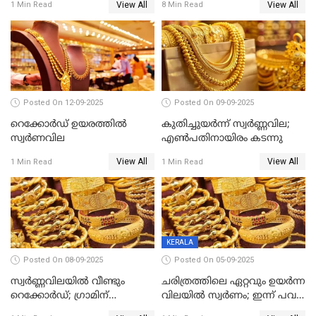
View All
View All
1 Min Read
8 Min Read
ജൻ ധൻ നേട്ടങ്ങൾ അറിയാം
Posted On 12-09-2025
Posted On 09-09-2025
റെക്കോര്‍ഡ് ഉയരത്തിൽ
കുതിച്ചുയർന്ന് സ്വർണ്ണവില;
സ്വര്‍ണവില
എണ്‍പതിനായിരം കടന്നു
View All
View All
1 Min Read
1 Min Read
KERALA
Posted On 08-09-2025
Posted On 05-09-2025
സ്വർണ്ണവിലയിൽ വീണ്ടും
ചരിത്രത്തിലെ ഏറ്റവും ഉയർന്ന
റെക്കോർഡ്; ഗ്രാമിന്
വിലയിൽ സ്വർണം; ഇന്ന് പവന്
പതിനായിരത്തിനരികെ,15
കൂടിയത് 560 രൂപ