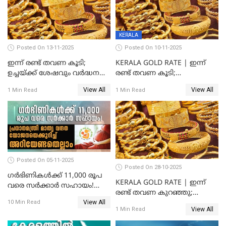
KERALA
Posted On 13-11-2025
Posted On 10-11-2025
ഇന്ന് രണ്ട് തവണ കൂടി;
KERALA GOLD RATE | ഇന്ന്
ഉച്ചയ്ക്ക് ശേഷവും വർദ്ധനവ്;
രണ്ട് തവണ കൂടി;
സംസ്ഥാനത്ത്
സ്വർണവിലയിൽ കുതിപ്പ്
View All
View All
1 Min Read
1 Min Read
സ്വർണവിലയിൽ കുതിപ്പ്
Posted On 05-11-2025
Posted On 28-10-2025
ഗർഭിണികൾക്ക് 11,000 രൂപ
KERALA GOLD RATE | ഇന്ന്
വരെ സർക്കാർ സഹായം!
രണ്ട് തവണ കുറഞ്ഞു;
പ്രധാനമന്ത്രി മാതൃ വന്ദന
View All
സ്വർണവില പവന് കുറഞ്ഞത്
10 Min Read
യോജനയെക്കുറിച്ച്
View All
1 Min Read
1800 രൂപ
അറിയേണ്ടതെല്ലാം