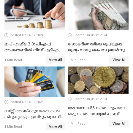
അറിഞ്ഞിരിക്കേണ്ട
കാര്യങ്ങൾ
Posted On 06-12-2024
Posted On 05-12-2024
ഇപിഎഫ്ഒ 3.0: പിഎഫ്
ഡോളറിനെതിരെ രൂപയുടെ
അക്കൗണ്ടിൽ നിന്ന് എടിഎം
മൂല്യം നാലു പൈസ ഉയര്‍ന്നു
പോലെ പണം പിൻവലിക്കാം
View All
View All
1 Min Read
1 Min Read
Posted On 05-12-2024
Posted On 05-12-2024
അമ്പമ്പോ 85 ലക്ഷം രൂപയോ!
ബില്ല് അടയ്ക്കുന്നതൊക്കെ
ഒരു ലക്ഷം ഡോളർ കടന്ന്
കിറുകൃത്യം; എന്നിട്ടും ക്രെഡിറ്റ്
ബിറ്റ്‌കോയിൻ മൂല്യം
സ്കോർ ( CIBIL SCORE)
View All
1 Min Read
View All
1 Min Read
കൂടുന്നില്ലേ? കാരണം ഇതാണ്