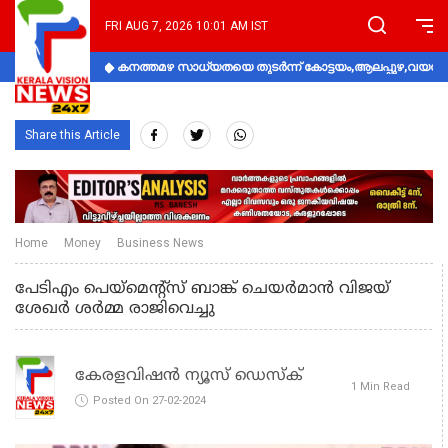
FRI AUG 7, 2026 10:01 AM IST
കനത്തമഴ സാധ്യതയെ തുടർന്ന് കോട്ടയം,ആലപ്പുഴ,വയനാട്
Share this Article
Home
Money
Business News
പേടിഎം പെയ്മെന്റ്സ് ബാങ്ക് ചെയര്‍മാന്‍ വിജയ്
ശേഖര്‍ ശര്‍മ്മ രാജിവെച്ചു
കേരളവിഷൻ ന്യൂസ് ഡെസ്‌ക്
1 Min Read
Posted On 27-02-2024