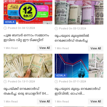
KERALA
Posted On 04-12-2024
Posted On 03-12-2024
പൂജ ബമ്പർ ഒന്നാം സമ്മാനം
രൂപയുടെ മൂല്യത്തില്‍
ഇവിടെ വിറ്റ ഈ ടിക്കറ്റിന്
റെക്കോര്‍ഡ് തകര്‍ച്ച
View All
1 Min Read
View All
1 Min Read
KERALA
Posted On 13-11-2024
Posted On 07-11-2024
രൂപയ്ക്ക് റെക്കോർഡ്
രൂപയുടെ മൂല്യം റെക്കോർഡ്
തകര്‍ച്ച; ഒരു ഡോളറിന് 84
ഇടിവിൽ; ഓഹരി
രൂപ 4 പൈസയാണ്ഇന്നത്തെ
വിപണിയിലും കനത്ത ഇടിവ്,
View All
View All
1 Min Read
1 Min Read
വിനിമയ മൂല്യം
സെന്‍സെക്‌സ് 80,000ല്‍