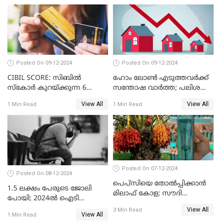
ചൈനീസ് കാറുകൾ
Posted On 09-12-2024
Posted On 09-12-2024
CIBIL SCORE: സിബിൽ
ഹോം ലോൺ എടുത്തവർക്ക്
സ്കോർ കുറയ്ക്കുന്ന 6
സന്തോഷ വാർത്ത; പലിശ
കാര്യങ്ങൾ
നിരക്ക് കുറയാൻ പോകുന്നു
View All
View All
1 Min Read
1 Min Read
Posted On 07-12-2024
Posted On 08-12-2024
പെപ്സിയെ തോൽപ്പിക്കാൻ
1.5 ലക്ഷം പേരുടെ ജോലി
മിലാഫ് കോള; സൗദി
പോയി; 2024ൽ ഐടി
അറേബ്യയുടെ ഈന്തപ്പഴ
മേഖലയിൽ സംഭവിച്ചത്
View All
3 Min Read
കോളയേക്കുറിച്ച് അറിയാം
View All
1 Min Read