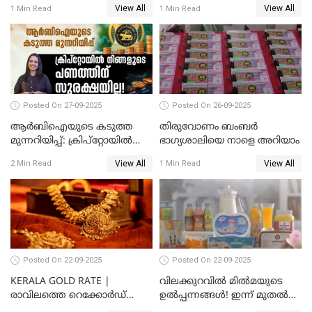
View All
View All
1 Min Read
1 Min Read
കൂടിയത് പവന് 2,760 രൂപ
1040 രൂപ
Posted On 27-09-2025
Posted On 26-09-2025
ആർബിഐയുടെ കടുത്ത
തിരുവോണം ബംബര്‍
മുന്നറിയിപ്പ്: ക്രിപ്റ്റോയിൽ
ഭാഗ്യശാലിയെ നാളെ അറിയാം
നിങ്ങളുടെ പണത്തിന്
View All
View All
2 Min Read
1 Min Read
സുരക്ഷയില്ല!
Posted On 22-09-2025
Posted On 22-09-2025
KERALA GOLD RATE |
വിലക്കുറവിൽ മിൽമയുടെ
രാവിലത്തെ റെക്കോർഡ്
ഉൽപ്പന്നങ്ങൾ! ഇന്ന് മുതൽ
ഉച്ചയ്ക്ക് തിരുത്തി; ഇന്ന് രണ്ട്
ജിഎസ്ടി ആനുകൂല്യം