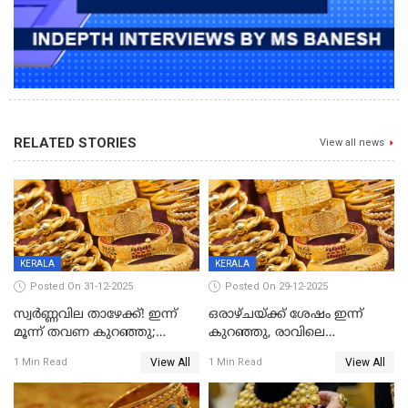
RELATED STORIES
View all news
KERALA
KERALA
Posted On 31-12-2025
Posted On 29-12-2025
സ്വർണ്ണവില താഴേക്ക്! ഇന്ന്
ഒരാഴ്ചയ്ക്ക് ശേഷം ഇന്ന്
മൂന്ന് തവണ കുറഞ്ഞു;
കുറഞ്ഞു, രാവിലെ
ആശ്വാസമായി ഇടിവ്
റെക്കോർഡ് വില, വൈകിട്ട്
View All
View All
1 Min Read
1 Min Read
ഇടിവ്