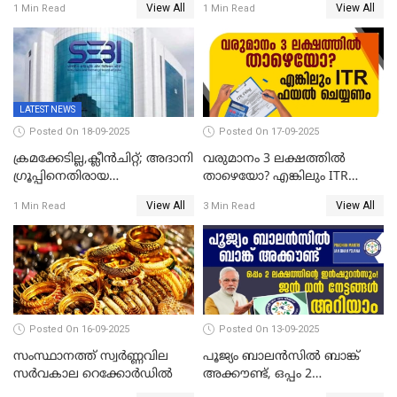
View All
View All
1 Min Read
1 Min Read
തവണ കൂടി; പവൻ വില
ഉപഭോക്താക്കൾക്ക്
83,000 ലേക്ക്
LATEST NEWS
Posted On 18-09-2025
Posted On 17-09-2025
ക്രമക്കേടില്ല,ക്ലീൻചിറ്റ്; അദാനി
വരുമാനം 3 ലക്ഷത്തിൽ
​ഗ്രൂപ്പിനെതിരായ
താഴെയോ? എങ്കിലും ITR
ഹിൻഡൻബർഗ് റിപ്പോർട്ട്
ഫയൽ ചെയ്യണം
View All
View All
1 Min Read
3 Min Read
തള്ളി സെബി
Posted On 16-09-2025
Posted On 13-09-2025
സംസ്ഥാനത്ത് സ്വര്‍ണ്ണവില
പൂജ്യം ബാലൻസിൽ ബാങ്ക്
സർവകാല റെക്കോർഡിൽ
അക്കൗണ്ട്, ഒപ്പം 2
ലക്ഷത്തിന്റെ ഇൻഷുറൻസും!