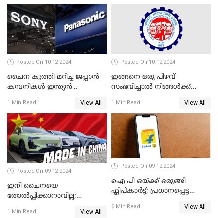
Posted On 10-12-2024
Posted On 10-12-2024
ചൈന കുത്തി മറിച്ച ജപ്പാൻ
ഇങ്ങനെ ഒരു പിഴവ്
കമ്പനികൾ ഇന്ത്യൻ
സംഭവിച്ചാൽ നിങ്ങൾക്ക്
ഇലക്ട്രോണിക്സ് വിപണിയിൽ
പിഎഫ് പെൻഷൻ ലഭിക്കില്ല
View All
View All
1 Min Read
1 Min Read
വീണ്ടും മുന്നിൽ
Posted On 09-12-2024
Posted On 09-12-2024
ഐ പി ഒയ്ക്ക് ഒരുങ്ങി
ഇനി ചൈനയെ
ഫ്ലിപ്കാർട്ട്; പ്രധാനപ്പെട്ട
തോൽപ്പിക്കാനാവില്ല;
കാര്യങ്ങൾ ഒറ്റനോട്ടത്തിൽ
യൂറോപ്പിനേയും
View All
6 Min Read
View All
1 Min Read
അമേരിക്കയേയും ഞെട്ടിച്ച്