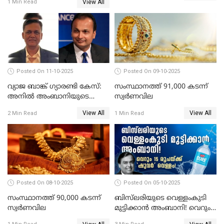
View All
1 Min Read
പവന് കൂടിയത് 400 രൂപ
Posted On 11-10-2025
Posted On 09-10-2025
വ്യാജ ബാങ്ക് ഗ്യാരണ്ടി കേസ്:
സംസ്ഥാനത്ത് 91,000 കടന്ന്
അനിൽ അംബാനിയുടെ
സ്വര്‍ണവില
റിലയൻസ് പവർ സിഎഫ്ഒ
View All
View All
2 Min Read
1 Min Read
അറസ്റ്റിൽ; ഇഡി അന്വേഷണം
വ്യാപിപ്പിക്കുന്നു
Posted On 08-10-2025
Posted On 05-10-2025
സംസ്ഥാനത്ത് 90,000 കടന്ന്
ബിസ്‌ലരിയുടെ വെള്ളംകുടി
സ്വര്‍ണവില
മുട്ടിക്കാൻ അംബാനി! വെറും
15 രൂപയ്ക്ക് 'ഷുവർ' വെള്ളം!