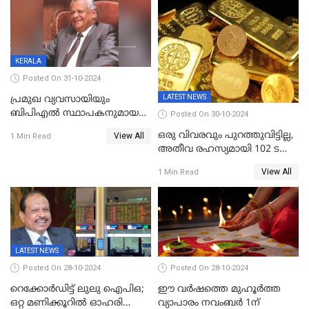
മൂല്യം വീണ്ടും റെക്കോര്‍ഡ്
എൽപിജി വരെ...
താഴ്ചയില്‍
KERALA
Posted On 31-10-2024
LATEST NEWS
പ്രമുഖ വ്യവസായിയും
ബിപിഎല്‍ സ്ഥാപകനുമായ
Posted On 30-10-2024
ടിപിജി നമ്പ്യാര്‍ അന്തരിച്ചു
ഒരു വിവരവും പുറത്തുവിട്ടില്ല,
View All
1 Min Read
അതീവ രഹസ്യമായി 102 ടൺ
സ്വർണ്ണം റിസർവ് ബാങ്ക്
View All
1 Min Read
ഇന്ത്യയിലേക്കെത്തിച്ചു
LATEST NEWS
Posted On 28-10-2024
Posted On 28-10-2024
റെക്കോർഡിട്ട് ലുലു ഐപിഒ;
ഈ വർഷത്തെ മുഹൂർത്ത
ഒറ്റ മണിക്കൂറിൽ ഓഹരി
വ്യാപാരം നവംബർ 1ന്