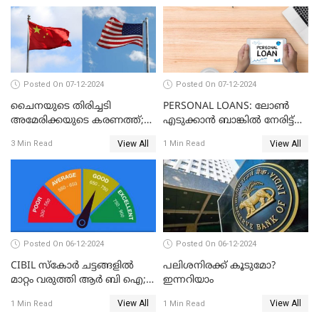
Posted On 07-12-2024
Posted On 07-12-2024
ചൈനയുടെ തിരിച്ചടി
PERSONAL LOANS: ലോൺ
അമേരിക്കയുടെ കരണത്ത്;
എടുക്കാൻ ബാങ്കിൽ നേരിട്ട്
നഷ്ടം 3 ബില്ല്യൺ ഡോളർ
പോകണോ? ഓൺലൈൻ വഴി
View All
View All
3 Min Read
1 Min Read
ചെയ്തുകൂടേ?
Posted On 06-12-2024
Posted On 06-12-2024
CIBIL സ്കോർ ചട്ടങ്ങളിൽ
പലിശനിരക്ക് കൂടുമോ?
മാറ്റം വരുത്തി ആർ ബി ഐ;
ഇന്നറിയാം
ക്രെഡിറ്റ് കാർഡുള്ളവരും
View All
View All
1 Min Read
1 Min Read
ലോൺ എടുത്തവരും