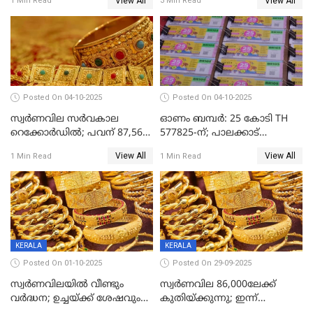
View All
View All
1 Min Read
3 Min Read
Posted On 04-10-2025
Posted On 04-10-2025
സ്വര്‍ണവില സര്‍വകാല
ഓണം ബമ്പർ: 25 കോടി TH
റെക്കോര്‍ഡില്‍; പവന് 87,560
577825-ന്; പാലക്കാട്
രൂപയിലെത്തി
റെക്കോർഡ് വിൽപ്പനയുമായി
View All
View All
1 Min Read
1 Min Read
മുന്നിൽ
KERALA
KERALA
Posted On 01-10-2025
Posted On 29-09-2025
സ്വർണവിലയിൽ വീണ്ടും
സ്വര്‍ണവില 86,000ലേക്ക്
വർദ്ധന; ഉച്ചയ്ക്ക് ശേഷവും
കുതിയ്ക്കുന്നു; ഇന്ന്
കൂടി; മൂന്ന് ദിവസത്തിൽ
രണ്ടുതവണയായി കൂടിയത്