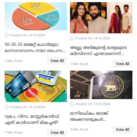
Posted On 14-12-2024
Posted On 14-12-2024
50-30-20 ബജറ്റ് ഫോർമുല:
അല്ലു അർജുൻ്റെ ഭാര്യയുടെ
മാസാവസാനം നയാ പൈസ
ബിസിനസ് എന്താണെന്ന്
ഇല്ലെന്ന് പറയേണ്ടി വരില്ല
അറിയാമോ?
View All
7 Min Read
View All
1 Min Read
Posted On 14-12-2024
Posted On 14-12-2024
ഒന്നിലധികം ബാങ്ക്
റുപേ, വിസ, മാസ്റ്റർകാർഡ്;
അക്കൗണ്ടുകൾ
ഏത് കാർഡാണ് മികച്ചത്?
നിയമവിരുദ്ധമാണോ? ആർ
View All
3 Min Read
ബി ഐ പറയുന്നത് എന്താണ്?
View All
1 Min Read