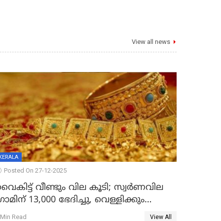
View all news
KERALA
Posted On 27-12-2025
ൈകിട്ട് വീണ്ടും വില കൂടി; സ്വർണവില
്രാമിന് 13,000 ഭേദിച്ചു, വെള്ളിക്കും
റെക്കോർഡ്
 Min Read
View All