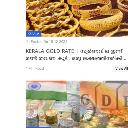
KERALA
Posted On 15-12-2025
KERALA GOLD RATE | സ്വർണവില ഇന്ന്
രണ്ട് തവണ കൂടി, ഒരു ലക്ഷത്തിനരികിൽ
സർവകാല റെക്കോഡ്
1 Min Read
View All