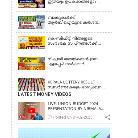
ഇത്രയും ഉപകരാങ്ങളോ?
482 LOTTERY RESULT
അറിയാതെ പോകരുത്
ഇക്കാര്യം
ബാങ്കുകൾക്ക്
ആർബിഐയുടെ കർശന
നിർദ്ദേശം: ഇനി എല്ലാം
മലയാളത്തിൽ, പരാതികൾക്ക്
ഉടൻ പരിഹാരം
കെ-സ്വിഫ്റ്റ്: നിങ്ങളുടെ
സംരംഭക സ്വപ്നങ്ങൾക്ക്
കരുത്തേകാൻ
നികുതി അടയ്ക്കാൻ ഇനി
എളുപ്പം! സർക്കാർ
കൊണ്ടുവന്ന പുതിയ മാറ്റങ്ങൾ
KERALA
അറിയാം
KERALA LOTTERY RESULT |
സുവര്‍ണകേരളം ഭാഗ്യക്കുറി
നറുക്കെടുപ്പ് ഫലം (SUVARNA
LATEST MONEY VIDEOS
KERALAM SK-16)
LIVE: UNION BUDGET 2024
PRESENTATION BY NIRMALA
SITHARAMAN | KERALA VISION
Posted On 01-02-2025
NEWS