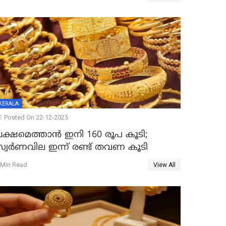
KERALA
Posted On 22-12-2025
ലക്ഷമെത്താൻ ഇനി 160 രൂപ കൂടി;
സ്വർണവില ഇന്ന് രണ്ട് തവണ കൂടി
 Min Read
View All