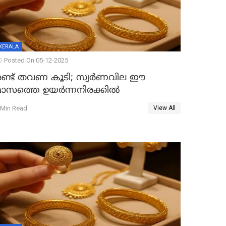
KERALA
Posted On 05-12-2025
രണ്ട് തവണ കൂടി; സ്വർണവില ഈ
മാസത്തെ ഉയർന്നനിരക്കിൽ
 Min Read
View All