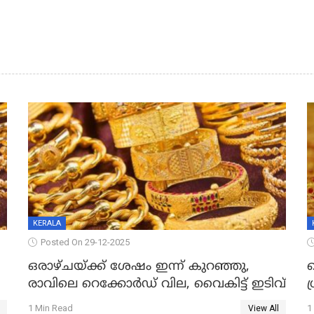
KERALA
Posted On 29-12-2025
ഒരാഴ്ചയ്ക്ക് ശേഷം ഇന്ന് കുറഞ്ഞു,
വ
രാവിലെ റെക്കോർഡ് വില, വൈകിട്ട് ഇടിവ്
ഗ
1 Min Read
1
View All