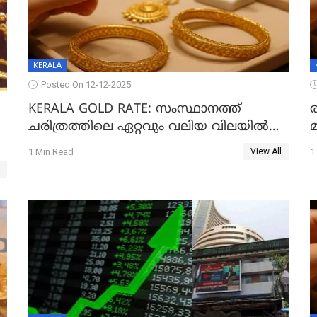
KERALA
Posted On 12-12-2025
KERALA GOLD RATE: സംസ്ഥാനത്ത്
ചരിത്രത്തിലെ ഏറ്റവും വലിയ വിലയിൽ
സ്വർണം; സർവ്വകാല റെക്കോർഡിൽ
;
1 Min Read
1
View All