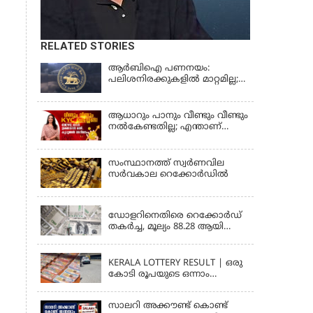
RELATED STORIES
ആർബിഐ പണനയം:
പലിശനിരക്കുകളിൽ മാറ്റമില്ല;
വായ്പാനിരക്കുകൾ 5.25
ശതമാനമായി തുടരും
ആധാറും പാനും വീണ്ടും വീണ്ടും
നൽകേണ്ടതില്ല; എന്താണ്
സാമ്പത്തിക ഇടപാടുകൾ
എളുപ്പമാക്കുന്ന CKYC?
സംസ്ഥാനത്ത് സ്വര്‍ണവില
സര്‍വകാല റെക്കോര്‍ഡില്‍
KERALA
ഡോളറിനെതിരെ റെക്കോർഡ്
തകർച്ച, മൂല്യം 88.28 ആയി
ഇടിഞ്ഞു
KERALA
KERALA LOTTERY RESULT | ഒരു
കോടി രൂപയുടെ ഒന്നാം
സമ്മാനം ഈ നമ്പറിന്;
സ്ത്രീശക്തി ലോട്ടറി ഫലം
സാലറി അക്കൗണ്ട് കൊണ്ട്
പ്രഖ്യാപിച്ചു | STHREE SAKTHI SS