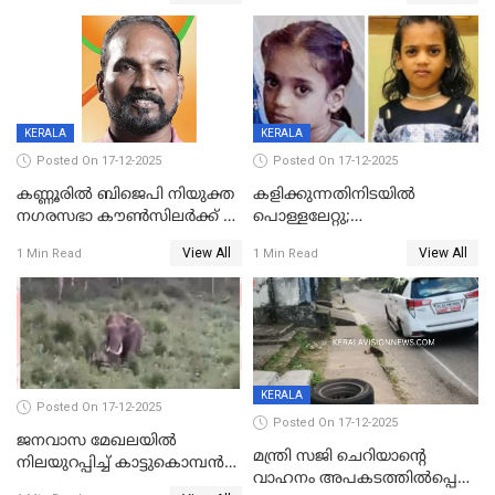
KERALA
KERALA
Posted On 17-12-2025
Posted On 17-12-2025
കണ്ണൂരിൽ ബിജെപി നിയുക്ത
കളിക്കുന്നതിനിടയിൽ
നഗരസഭാ കൗൺസിലർക്ക് 36
പൊള്ളലേറ്റു;
വർഷം തടവുശിക്ഷ
ചികിത്സയിലായിരുന്ന രണ്ടാം
View All
View All
1 Min Read
1 Min Read
ക്ലാസ് വിദ്യാർത്ഥിനി മരിച്ചു
KERALA
Posted On 17-12-2025
Posted On 17-12-2025
ജനവാസ മേഖലയില്‍
മന്ത്രി സജി ചെറിയാന്റെ
നിലയുറപ്പിച്ച് കാട്ടുകൊമ്പന്‍
വാഹനം അപകടത്തിൽപ്പെട്ടു;
പടയപ്പ