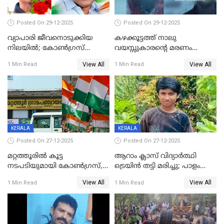
Posted On 29-12-2025
Posted On 29-12-2025
വ്യാപാരി ജീവനൊടുക്കിയ
കഴക്കൂട്ടത്ത് നാലു
നിലയില്‍; കോണ്‍ഗ്രസ്
വയസ്സുകാരന്റെ മരണം
കൗണ്‍സിലറുടെ
കൊലപാതകം: അമ്മയും
View All
View All
1 Min Read
1 Min Read
മാനസികപീഡനമെന്ന് കുറിപ്പ്
സുഹൃത്തും പൊലീസ്
കസ്റ്റഡിയിൽ
KERALA
KERALA
Posted On 27-12-2025
Posted On 27-12-2025
മറ്റത്തൂരിൽ കൂട്ട
ആറാം ക്ലാസ് വിദ്യാർത്ഥി
നടപടിയുമായി കോണ്‍ഗ്രസ്,
ട്രെയിൻ തട്ടി മരിച്ചു; പാളം
ബിജെപി പാളയത്തിലെത്തിയ
മുറിച്ചുകടക്കുന്നതിനിടെ
View All
View All
1 Min Read
1 Min Read
എട്ട് പേര്‍ ഉള്‍പ്പെടെ
അപകടം മലപ്പുറത്ത്
പത്തുപേരെ പുറത്താക്കി,
ചൊവ്വന്നൂരിലും നടപടി