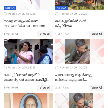
KERALA
KERALA
Posted On 20-12-2025
Posted On 20-12-2025
നാളെ സത്യപ്രതിജ്ഞ
തലശ്ശേരിയിൽ വൻ
നടക്കാനിരിക്കെ പഞ്ചായത്ത്
തീപ്പിടിത്തം
മെമ്പർ മരിച്ചു
View All
View All
1 Min Read
1 Min Read
Posted On 20-12-2025
Posted On 20-12-2025
കൊച്ചി 'മേയർ ആര്' ?;
പാലക്കാട്ടെ ആള്‍ക്കൂട്ട
കോണ്‍ഗ്രസ് കോര്‍ കമ്മിറ്റി
മര്‍ദനം; കൂടുതല്‍
യോഗം ചൊവ്വാഴ്ച
അറസ്റ്റുണ്ടാവും, മര്‍ദിച്ചത് 15
View All
View All
1 Min Read
2 Min Read
അംഗ സംഘമെന്ന് വിവരം