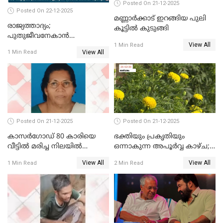
Posted On 21-12-2025
Posted On 22-12-2025
മണ്ണാർക്കാട് ഇറങ്ങിയ പുലി
രാജ്യത്താദ്യം;
കൂട്ടിൽ കുടുങ്ങി
പുതുജീവനേകാൻ
View All
ഷിബുവിന്റെ ഹൃദയം
1 Min Read
View All
1 Min Read
എറണാകുളം സർക്കാർ
ജനറൽ
ആശുപത്രിയിലെത്തിച്ചു
Posted On 21-12-2025
Posted On 21-12-2025
കാസർഗോഡ് 80 കാരിയെ
ഭക്തിയും പ്രകൃതിയും
വീട്ടിൽ മരിച്ച നിലയിൽ
ഒന്നാകുന്ന അപൂര്‍വ്വ കാഴ്ച;
കണ്ടെത്തി
ഭക്തർക്ക്
View All
View All
1 Min Read
2 Min Read
കാഴ്ചാനുഭവമൊരുക്കി
ശബരീ നന്ദനം