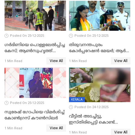
Posted On 25-12-2025
Posted On 25-12-2025
ഗര്‍ഭിണിയെ പൊള്ളലേല്‍പ്പിച്ച
തിരുവനന്തപുരം
കേസ്; ആണ്‍സുഹൃത്ത്
കോര്‍പ്പറേഷന്‍ മേയർ; ആര്‍
പിടിയില്‍
ശ്രീലേഖയ്ക്ക് മുൻതൂക്കം
View All
View All
1 Min Read
1 Min Read
KERALA
Posted On 25-12-2025
Posted On 24-12-2025
സുരേഷ് ഗോപിയെ വിമര്‍ശിച്ച്
വീട്ടിൽ അടച്ചിട്ടു,
കോണ്‍ഗ്രസ് കൗണ്‍സിലര്‍
ഇസ്തിരിപ്പെട്ടി കൊണ്ട്
View All
പൊള്ളിച്ചു; 8 മാസം
1 Min Read
View All
1 Min Read
ഗർഭിണിയായ യുവതിക്ക് ക്രൂര