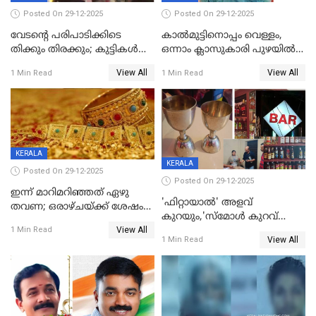
Posted On 29-12-2025
Posted On 29-12-2025
വേടന്റെ പരിപാടിക്കിടെ
കാൽമുട്ടിനൊപ്പം വെള്ളം,
തിക്കും തിരക്കും; കുട്ടികള്‍
ഒന്നാം ക്ലാസുകാരി പുഴയിൽ
ഉള്‍പ്പെടെ നിരവധി പേര്‍ക്ക്
മുങ്ങി മരിച്ചു; ദാരുണ സംഭവം
View All
View All
1 Min Read
1 Min Read
പരിക്ക്; പാളം മറികടന്ന
കുട്ടികൾക്കൊപ്പം
യുവാവ് ട്രെയിന്‍ തട്ടി മരിച്ചു
കളിക്കുന്നതിനിടെ
KERALA
KERALA
Posted On 29-12-2025
Posted On 29-12-2025
ഇന്ന് മാറിമറിഞ്ഞത് ഏഴു
'ഫിറ്റായാൽ' അളവ്
തവണ; ഒരാഴ്ചയ്ക്ക് ശേഷം
കുറയും,'സ്‌മോൾ കുറവ്
സ്വർണവിലയിൽ ഇടിവ്
View All
പിടികൂടി; ബാറിന് 25,000 രൂപ
1 Min Read
View All
1 Min Read
പിഴ