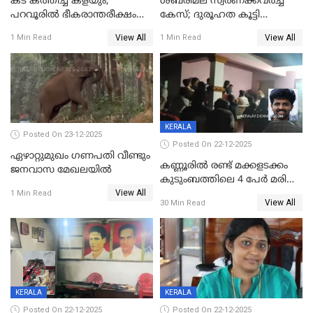
കട കത്തിച്ച് കളയും,
ശബരിമല സ്വര്‍ണക്കവര്‍ച്ച
പറവൂരില്‍ ഭീകരാന്തരീക്ഷം
കേസ്; ദുരൂഹത കൂട്ടി
സൃഷ്ടിച്ച് കുട്ടി ലഹരിസംഘം
വിദേശവ്യവസായിയുടെ മൊഴി
View All
View All
1 Min Read
1 Min Read
KERALA
Posted On 23-12-2025
Posted On 22-12-2025
ഏഴാറ്റുമുഖം ഗണപതി വീണ്ടും
കണ്ണൂരിൽ രണ്ട് മക്കളടക്കം
ജനവാസ മേഖലയിൽ
കുടുംബത്തിലെ 4 പേർ മരിച്ച
View All
നിലയിൽ
1 Min Read
View All
30 Min Read
KERALA
KERALA
Posted On 22-12-2025
Posted On 22-12-2025