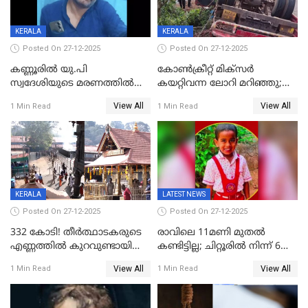
KERALA
KERALA
Posted On 27-12-2025
Posted On 27-12-2025
കണ്ണൂരിൽ യു.പി
കോണ്‍ക്രീറ്റ് മിക്‌സര്‍
സ്വദേശിയുടെ മരണത്തിൽ
കയറ്റിവന്ന ലോറി മറിഞ്ഞു;
അഞ്ചംഗ സംഘത്തിനെതിരെ
രണ്ടുപേര്‍ക്ക് ദാരുണാന്ത്യം;
View All
View All
1 Min Read
1 Min Read
കേസ്; തർക്കമുണ്ടായത്
അപകടം കണ്ണൂരിൽ
ഫേഷ്യലിന് 300 രൂപ
ആവശ്യപ്പെട്ടതിനെച്ചൊല്ലി
KERALA
LATEST NEWS
Posted On 27-12-2025
Posted On 27-12-2025
332 കോടി! തീർത്ഥാടകരുടെ
രാവിലെ 11മണി മുതൽ
എണ്ണത്തിൽ കുറവുണ്ടായിട്ടും
കണ്ടിട്ടില്ല; ചിറ്റൂരിൽ നിന്ന് 6
ശബരിമലയിൽ വരുമാനം
വയസ്സുകാരനെ കാണാതായി
View All
View All
1 Min Read
1 Min Read
കുതിച്ചുയരുന്നു