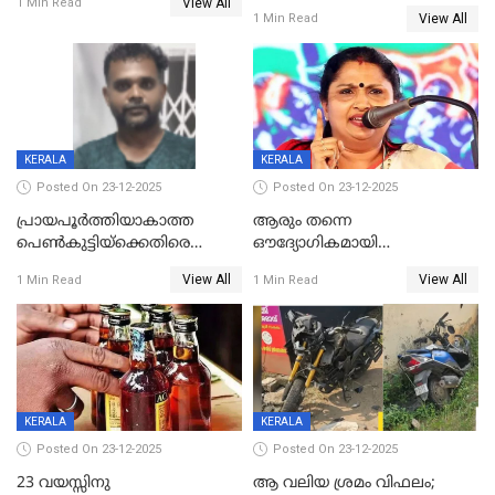
View All
മരിച്ചു, മറ്റൊരു മകൻ
1 Min Read
രൂക്ഷം
View All
1 Min Read
ഗുരുതരാവസ്ഥയിൽ
KERALA
KERALA
Posted On 23-12-2025
Posted On 23-12-2025
പ്രായപൂർത്തിയാകാത്ത
ആരും തന്നെ
പെൺകുട്ടിയ്ക്കെതിരെ
ഔദ്യോഗികമായി
ലൈംഗികാതിക്രമം; 36കാരന്
അറിയിച്ചിട്ടില്ല, മേയറെ
View All
View All
1 Min Read
1 Min Read
59 വർഷം തടവും 90,൦൦൦ രൂപ
കണ്ടെത്താൻ ഇന്ന് കോർ
പിഴയും ശിക്ഷ
കമ്മിറ്റി കൂടിയില്ല';
അതൃപ്തിയുമായി ദീപ്തി മേരി
വർഗീസ്
KERALA
KERALA
Posted On 23-12-2025
Posted On 23-12-2025
23 വയസ്സിനു
ആ വലിയ ശ്രമം വിഫലം;