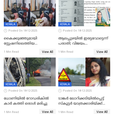
KERALA
KERALA
Posted On 18-12-2025
Posted On 18-12-2025
കൈക്കുഞ്ഞുമായി
ആലപ്പുഴയിൽ ഇരട്ടവോട്ടെന്ന്
സ്റ്റേഷനിലെത്തിയ
പരാതി; വിജയം
യുവതിയ്ക്ക് മർദ്ദനം; സിഐ
റദ്ദാക്കണമെന്ന് വലിയമരം
View All
View All
1 Min Read
1 Min Read
കരണത്തടിച്ചു; CC ടിവി
വാർഡിലെ എൽഡിഎഫ്
ദൃശ്യങ്ങൾ പുറത്ത്
സ്ഥാനാർത്ഥി
KERALA
KERALA
Posted On 18-12-2025
Posted On 18-12-2025
ധോണിയിൽ റോഡരികിൽ
ടാങ്കർ ലോറിക്കടിയിൽപ്പെട്ട്
കാർ കത്തി ഒരാൾ മരിച്ചു
സ്കൂട്ടർ യാത്രക്കാരിയ്ക്ക്
ദാരുണാന്ത്യം; അപകടം
View All
View All
1 Min Read
1 Min Read
കണ്ടോത്ത് ദേശീയ പാതയിൽ