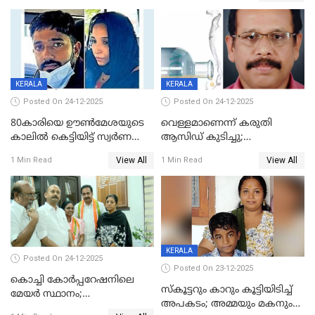
മർദനം
KERALA
KERALA
Posted On 24-12-2025
Posted On 24-12-2025
80കാരിയെ ഊൺമേശയുടെ
വെള്ളമാണെന്ന് കരുതി
കാലിൽ കെട്ടിയിട്ട് സ്വർണവും
ആസിഡ് കുടിച്ചു;
പണവും കവർന്നു;
ചികിത്സയിലിരുന്ന ആള്‍
View All
View All
1 Min Read
1 Min Read
കൊച്ചുമകനും സുഹൃത്തും
മരിച്ചു
അറസ്റ്റിൽ
KERALA
Posted On 24-12-2025
Posted On 23-12-2025
കൊച്ചി കോര്‍പ്പറേഷനിലെ
സ്കൂട്ടറും കാറും കൂട്ടിയിടിച്ച്
മേയര്‍ സ്ഥാനം;
അപകടം; അമ്മയും മകനും
കോണ്‍ഗ്രസില്‍ അതൃപതി