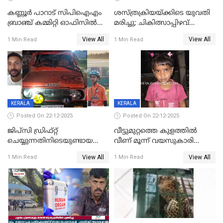
കണ്ണൂർ പാറാട് സിപിഐഎം
ശസ്ത്രക്രിയയ്‌ക്കിടെ യുവതി
ബ്രാഞ്ച് കമ്മിറ്റി ഓഫിസിൽ
മരിച്ചു; ചികിത്സാപ്പിഴവ്
തീയിട്ടു; നേതാക്കളുടെ
ആരോപിച്ച് ബന്ധുക്കൾ;
View All
View All
1 Min Read
1 Min Read
ചിത്രങ്ങളടക്കം കത്തിയ
സംഭവം മാവേലിക്കരയിൽ
നിലയിൽ
KERALA
KERALA
Posted On 22-12-2025
Posted On 22-12-2025
ജിപ്സി ഡ്രിഫ്റ്റ്
വീട്ടുമുറ്റത്തെ കുളത്തിൽ
ചെയ്യുന്നതിനിടെയുണ്ടായ
വീണ് മൂന്ന് വയസുകാരി
അപകടം; 14 വയസുകാരന്
മരിച്ചു
View All
View All
1 Min Read
1 Min Read
ദാരുണാന്ത്യം; ജീപ്സി
ഓടിച്ചയാൾ അറസ്റ്റിൽ.