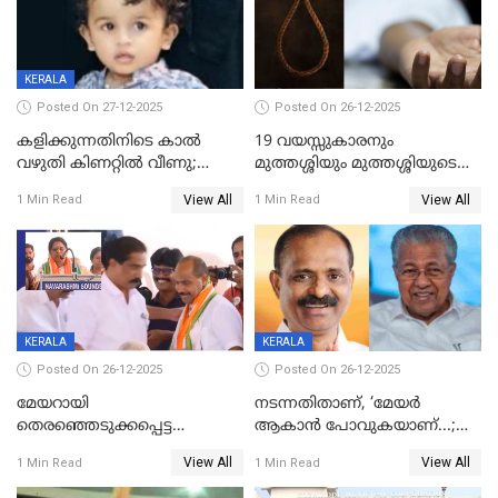
KERALA
Posted On 27-12-2025
Posted On 26-12-2025
കളിക്കുന്നതിനിടെ കാൽ
19 വയസ്സുകാരനും
വഴുതി കിണറ്റിൽ വീണു;
മുത്തശ്ശിയും മുത്തശ്ശിയുടെ
ഒന്നര വയസ്സുകാരന്
സഹോദരിയും വീട്ടിൽ തൂങ്ങി
View All
View All
1 Min Read
1 Min Read
ദാരുണാന്ത്യം
മരിച്ചനിലയിൽ
KERALA
KERALA
Posted On 26-12-2025
Posted On 26-12-2025
മേയറായി
നടന്നതിതാണ്, ‘മേയർ
തെരഞ്ഞെടുക്കപ്പെട്ട
ആകാൻ പോവുകയാണ്...;
ശേഷമുള്ള പി ഇന്ദിരയുടെ
ആവട്ടെ, അഭിനന്ദനങ്ങൾ’;
View All
View All
1 Min Read
1 Min Read
ആദ്യ വോട്ട് അസാധു; കണ്ണൂർ
മുഖ്യമന്ത്രിയുടെ ഓഫീസ്
ഡെപ്യൂട്ടി മേയർ സ്ഥാനത്ത്
തന്നെ വിശദീകരിയ്ക്കുന്നു;