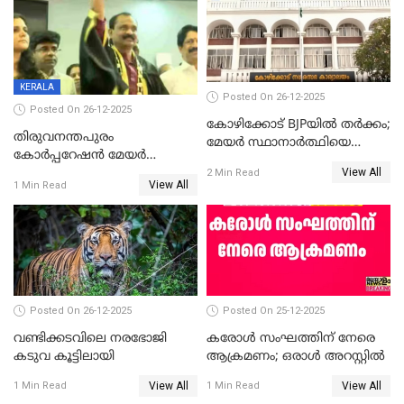
താഹിറിന് വിജയം
സത്യമിതാണ്
KERALA
Posted On 26-12-2025
Posted On 26-12-2025
കോഴിക്കോട് BJPയിൽ തർക്കം;
തിരുവനന്തപുരം
മേയർ സ്ഥാനാർത്ഥിയെ
കോര്‍പ്പറേഷന്‍ മേയര്‍
പരസ്യമായി പ്രഖ്യാപിച്ചില്ല
View All
തെരഞ്ഞെടുപ്പ്; സിപിഐഎം
2 Min Read
View All
1 Min Read
ഹൈക്കോടതിയിലേക്ക്;
സത്യപ്രതിജ്ഞ ചടങ്ങില്‍
ചട്ടലംഘനമെന്ന് പാർട്ടി
Posted On 26-12-2025
Posted On 25-12-2025
വണ്ടിക്കടവിലെ നരഭോജി
കരോള്‍ സംഘത്തിന് നേരെ
കടുവ കൂട്ടിലായി
ആക്രമണം; ഒരാള്‍ അറസ്റ്റില്‍
View All
View All
1 Min Read
1 Min Read