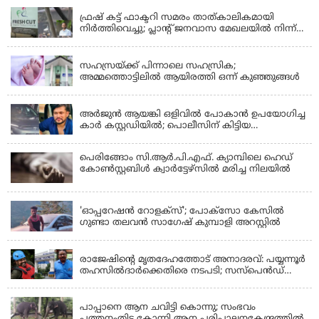
ഫ്രഷ് കട്ട് ഫാക്ടറി സമരം താത്കാലികമായി
നിർത്തിവെച്ചു; പ്ലാൻ്റ് ജനവാസ മേഖലയിൽ നിന്ന്
മാറ്റാൻ കമ്പനി സന്നദ്ധത അറിയിച്ചതായി പി.കെ
KERALA
ഫിറോസ് എംഎൽഎ
സഹസ്രയ്ക്ക് പിന്നാലെ സഹസ്രിക;
അമ്മത്തൊട്ടിലില്‍ ആയിരത്തി ഒന്ന് കുഞ്ഞുങ്ങള്‍
KERALA
അർജുൻ ആയങ്കി ഒളിവിൽ പോകാൻ ഉപയോഗിച്ച
കാർ കസ്റ്റഡിയിൽ; പൊലീസിന് കിട്ടിയ
വാഹനത്തിന്റെ ഉടമ അർജുന്റെ ഭാര്യ
പെരിങ്ങോം സി.ആർ.പി.എഫ്. ക്യാമ്പിലെ ഹെഡ്
കോൺസ്റ്റബിൾ ക്വാർട്ടേഴ്സിൽ മരിച്ച നിലയിൽ
LATEST NEWS
'ഓപ്പറേഷൻ റോളക്സ്'; പോക്സോ കേസിൽ
ഗുണ്ടാ തലവൻ സാഗേഷ് കുമ്പാളി അറസ്റ്റിൽ
KERALA
രാജേഷിന്റെ മൃതദേഹത്തോട് അനാദരവ്: പയ്യന്നൂർ
തഹസിൽദാർക്കെതിരെ നടപടി; സസ്പെൻഡ്
ചെയ്യാൻ നിർദേശം നൽകി മന്ത്രി
KERALA
പാപ്പാനെ ആന ചവിട്ടി കൊന്നു; സംഭവം