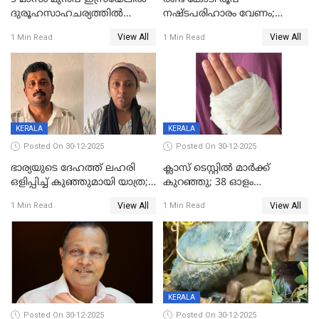
ദുരൂഹസാഹചര്യത്തിൽ
നഷ്ടപരിഹാരം വേണം;
മരിച്ചനിലയിൽ കണ്ടെത്തിയ
ജിസിഡിഎക്ക് വക്കീൽ
View All
View All
1 Min Read
1 Min Read
മലയാളി യുവാവിന്റെ ഭാര്യയും
നോട്ടീസയച്ച് ഉമാ തോമസ്
മരിച്ചു
KERALA
KERALA
Posted On 30-12-2025
Posted On 30-12-2025
ഭാര്യയുടെ ദേഹത്ത് ലഹരി
ക്ലാസ് ടെസ്റ്റിൽ മാർക്ക്
ഒളിപ്പിച്ച് കുഞ്ഞുമായി യാത്ര;
കുറഞ്ഞു; 38 ഓളം
ഓട്ടോ വളഞ്ഞ് ദമ്പതികളെ
വിദ്യാർഥികളെ ട്യൂഷൻ
View All
View All
1 Min Read
1 Min Read
പിടികൂടി പൊലീസ്
സെന്ററിലെ അധ്യാപകന്‍
മർദിച്ചതായി പരാതി
KERALA
Posted On 30-12-2025
Posted On 30-12-2025