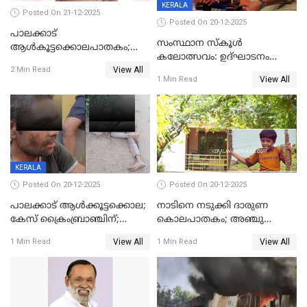
KERALA
Posted On 21-12-2025
Posted On 20-12-2025
പാലക്കാട്‌
സംസ്ഥാന സ്കൂൾ
ആൾകൂട്ടക്കൊലപാതകം;
കലോത്സവം: ഉദ്ഘാടനം
അന്വേഷണം
View All
മുഖ്യമന്ത്രി, സമാപനത്തിൽ
2 Min Read
ഊർജ്ജിതമാക്കിമാക്കി
View All
1 Min Read
മുഖ്യാതിഥിയായി
ക്രൈംബ്രാഞ്ച്
മോഹൻലാൽ
KERALA
Posted On 20-12-2025
Posted On 20-12-2025
പാലക്കാട് ആൾക്കൂട്ടക്കൊല;
നാടിനെ നടുക്കി ദാരുണ
കേസ് ക്രൈംബ്രാഞ്ചിന്;
കൊലപാതകം; അഞ്ചു
DYSPയുടെ നേതൃത്വത്തിൽ
വയസ്സുകാരനെ 'അമ്മ
View All
View All
1 Min Read
1 Min Read
അന്വേഷിക്കും
കഴുത്തുഞെരിച്ച് കൊന്നു