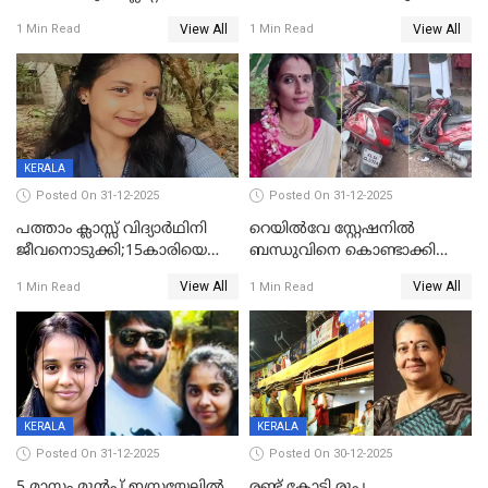
തൂങ്ങിമരിച്ച നിലയില്‍;
View All
View All
1 Min Read
1 Min Read
സംഭവം കൈതപ്പൊയിലില്‍
KERALA
Posted On 31-12-2025
Posted On 31-12-2025
പത്താം ക്ലാസ്സ് വിദ്യാര്‍ഥിനി
റെയിൽവേ സ്റ്റേഷനിൽ
ജീവനൊടുക്കി;15കാരിയെ
ബന്ധുവിനെ കൊണ്ടാക്കി
കണ്ടെത്തിയത്
മടങ്ങുന്നതിനിടെ ടോറസ്സ്
View All
View All
1 Min Read
1 Min Read
കിടപ്പുമുറിയില്‍ തൂങ്ങി മരിച്ച
ലോറി സ്കൂട്ടറിൽ ഇടിച്ചു :
നിലയിൽ
യുവതിക്ക് ദാരുണാന്ത്യം
KERALA
KERALA
Posted On 31-12-2025
Posted On 30-12-2025
5 മാസം മുൻപ് ഇസ്രയേലിൽ
രണ്ട് കോടി രൂപ