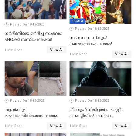
KERALA
Posted On 19-12-2025
Posted On 18-12-2025
ഗര്‍ഭിണിയെ മർദിച്ച സംഭവം;
സംസ്ഥാന സ്കൂൾ
SHOക്ക് സസ്പെൻഷൻ
കലോത്സവം: പന്തൽ
View All
കാൽനാട്ടൽ 20 ന്
1 Min Read
View All
1 Min Read
Posted On 18-12-2025
Posted On 18-12-2025
ആൾക്കൂട്ട
വീണ്ടും 'ഡിജിറ്റല്‍ അറസ്റ്റ്';
മർദനത്തിനിരയായ ഇതര
കൊച്ചിയില്‍ വനിതാ
സംസ്ഥാന തൊഴിലാളി മരിച്ചു;
ഡോക്ടര്‍ക്ക് നഷ്ടമായത് 6.38
View All
View All
1 Min Read
1 Min Read
നടുക്കുന്ന സംഭവം
കോടി രൂപ
വാളയാറിൽ