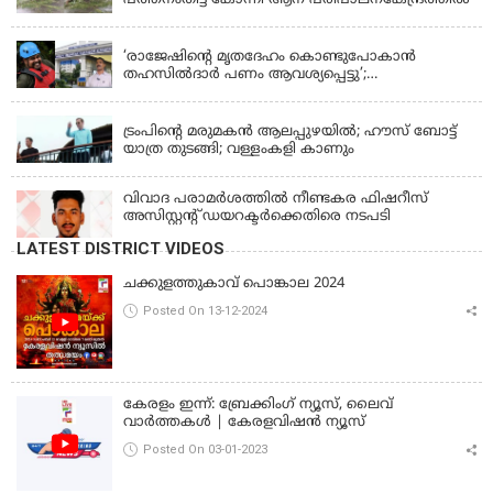
പത്തനംതിട്ട കോന്നി ആന പരിപാലനകേന്ദ്രത്തിൽ
KERALA
‘രാജേഷിന്‍റെ മൃതദേഹം കൊണ്ടുപോകാന്‍
തഹസില്‍ദാര്‍ പണം ആവശ്യപ്പെട്ടു’;
ഗുരുതരആരോപണം
LATEST NEWS
ട്രംപിന്റെ മരുമകന്‍ ആലപ്പുഴയില്‍; ഹൗസ് ബോട്ട്
യാത്ര തുടങ്ങി; വള്ളംകളി കാണും
വിവാദ പരാമര്‍ശത്തില്‍ നീണ്ടകര ഫിഷറീസ്
അസിസ്റ്റന്റ് ഡയറക്ടര്‍ക്കെതിരെ നടപടി
LATEST DISTRICT VIDEOS
ചക്കുളത്തുകാവ് പൊങ്കാല 2024
Posted On 13-12-2024
കേരളം ഇന്ന്: ബ്രേക്കിംഗ് ന്യൂസ്, ലൈവ്
വാർത്തകൾ | കേരളവിഷൻ ന്യൂസ്
Posted On 03-01-2023