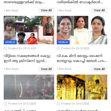
താഴെയുള്ളവർക്ക് മദ്യം
വഴിയരികില്‍ ‌ഡോക്ടര്‍മാര്‍
നൽകിയതിനെതിരെ കർശന
ശസ്ത്രക്രിയ നടത്തിയ ലിനു
View All
View All
1 Min Read
1 Min Read
നടപടി;സ്ഥാപനങ്ങൾക്കെതിരെ
മരണത്തിന് കീഴടങ്ങി
രണ്ട് കേസുകൾ
KERALA
KERALA
Posted On 23-12-2025
Posted On 23-12-2025
വീട്ടിലെ നക്ഷത്രങ്ങൾ കെട്ടു;
വി.കെ മിനി മോളും ഷൈനി
ഇനി ആ ക്രിസ്മസ് സ്റ്റാർ
മാത്യുവും കൊച്ചി മേയർ പദം
മാത്രം; പൈതങ്ങൾക്ക്
പങ്കിടും; ദീപ്തി മേരി വർഗീസ്
View All
View All
1 Min Read
1 Min Read
വേണ്ടിയുള്ള
മേയറാകില്ല
പിടിവലിക്കിടയിൽ
അപ്പൂപ്പനെതിരെ പോക്സോ
കേസ് ഒടുവിൽ 4 ജീവനുകൾ
പൊലിഞ്ഞു
Posted On 23-12-2025
Posted On 23-12-2025