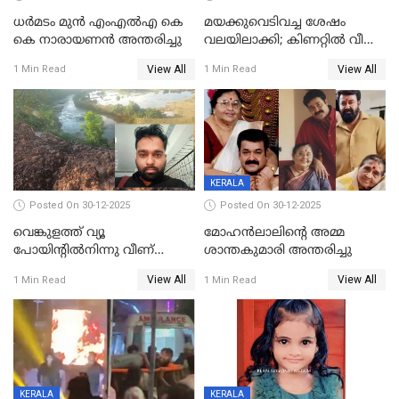
ധർമടം മുൻ എംഎല്‍എ കെ
മയക്കുവെടിവച്ച ശേഷം
കെ നാരായണന്‍ അന്തരിച്ചു
വലയിലാക്കി; കിണറ്റിൽ വീണ
കടുവയെ പുറത്തെത്തിച്ചു
View All
View All
1 Min Read
1 Min Read
KERALA
Posted On 30-12-2025
Posted On 30-12-2025
വെങ്കുളത്ത് വ്യൂ
മോഹന്‍ലാലിന്‍റെ അമ്മ
പോയിന്റിൽനിന്നു വീണ്
ശാന്തകുമാരി അന്തരിച്ചു
യുവാവ് മരിച്ചു
View All
View All
1 Min Read
1 Min Read
KERALA
KERALA