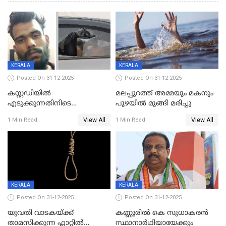
KERALA
KERALA
Posted On 31-12-2025
Posted On 31-12-2025
കസ്റ്റഡിയിൽ
മലപ്പുറത്ത് അമ്മയും മകനും
എടുക്കുന്നതിനിടെ
പുഴയിൽ മുങ്ങി മരിച്ചു
വിലങ്ങുമായി രക്ഷപ്പെട്ട
View All
View All
1 Min Read
1 Min Read
വധശ്രമക്കേസ് പ്രതി പിടിയിൽ
KERALA
KERALA
Posted On 31-12-2025
Posted On 31-12-2025
യുവതി വാടകയ്ക്ക്
കണ്ണൂരിൽ കെ സുധാകരൻ
താമസിക്കുന്ന ഫ്ലാറ്റില്‍
സ്ഥാനാർഥിയായേക്കും