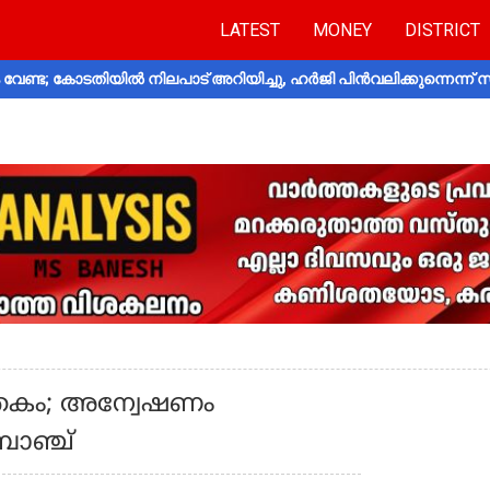
LATEST
MONEY
DISTRICT
വേണ്ട; കോടതിയിൽ നിലപാട് അറിയിച്ചു, ഹർജി പിൻവലിക്കുന്നെന്ന്
ാതകം; അന്വേഷണം
രാഞ്ച്