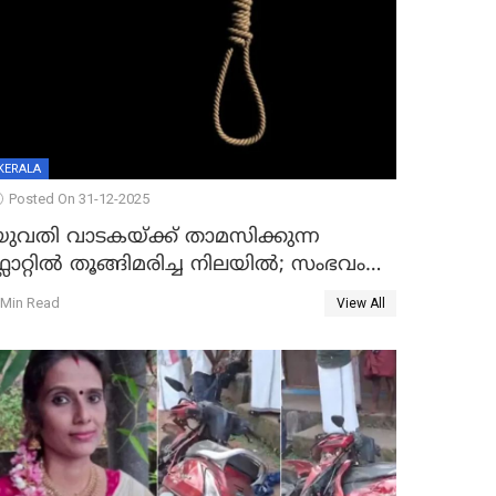
KERALA
Posted On 31-12-2025
യുവതി വാടകയ്ക്ക് താമസിക്കുന്ന
്ലാറ്റില്‍ തൂങ്ങിമരിച്ച നിലയില്‍; സംഭവം
കൈതപ്പൊയിലില്‍
 Min Read
View All