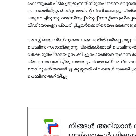
ഫോണുകൾ പിടിച്ചെടുക്കുന്നതിന് മുൻപ് തന്നെ മർദ്ദനത്
കണ്ടെത്തിയിട്ടുണ്ട്. മർദ്ദനത്തിന്റെ വീഡിയോകളും ചിത്രങ്ങളും പ്രാദേശി
പങ്കുവെച്ചിരുന്നു. വാട്‌സ്ആപ്പ് ഗ്രൂപ്പ് അഡ്മിനെ ഉൾപ്പെടെ പൊലീസ് ചോദ്യം ചെയ്യും. ചിത്രങ്ങളും 
വീഡിയോകളും പ്രചരിപ്പിച്ചവർക്കെതിരെയും കേസെടുക
അറസ്റ്റിലായവർക്ക് പുറമെ സംഭവത്തിൽ ഉൾപ്പെട്ട മറ്
പൊലീസ് സംശയിക്കുന്നു. പ്രതികൾക്കായി പൊലീസ് തിരച
വർഷം മുൻപ് ഭാര്യ ഉപേക്ഷിച്ചു പോയതിനെ തുടർന്ന
പ്രയാസമനുഭവിച്ചിരുന്നതായും വിവരമുണ്ട്. അന്വേഷ
തെളിവുകൾ ശേഖരിച്ചു. കൂടുതൽ വിവരങ്ങൾ ശേഖരിച്ച ശ
പൊലീസ് അറിയിച്ചു.
നിങ്ങൾ അറിയാൻ ആ
വാർത്തകൾ നിങ്ങള