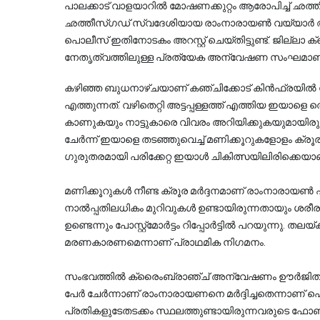
പാലക്കാട് വാളയാറിൽ മോഷണക്കുറ്റം ആരോപിച്ച് ഛത്തീസ
ഛത്തീസ്ഗഡ് സ്വദേശിയായ രാംനാരായൺ വയ്യാർ ആണ
പൊലീസ് ഇതിനോടകം അറസ്റ്റ് ചെയ്തിട്ടുണ്ട്. ജില്
നേതൃത്വത്തിലുള്ള പ്രത്യേക അന്വേഷണ സംഘമാണ് 
കഴിഞ്ഞ ബുധനാഴ്ചയാണ് കഞ്ചിക്കോട് കിൻഫ്രയിൽ ജ
എത്തുന്നത്. വഴിതെറ്റി അട്ടപ്പള്ളത്ത് എത്തിയ ഇയാളെ ത
കാണുകയും നാട്ടുകാരെ വിവരം അറിയിക്കുകയുമായിരുന
ചേർന്ന് ഇയാളെ തടഞ്ഞുവെച്ച് മണിക്കൂറുകളോളം ക്രൂരമാ
ഗുരുതരമായി പരിക്കേറ്റ ഇയാൾ ചികിത്സയിലിരിക്കെയാണ്
മണിക്കൂറുകൾ നീണ്ട ക്രൂര മർദ്ദനമാണ് രാംനാരായൺ 
നാൽപ്പതിലധികം മുറിവുകൾ ഉണ്ടായിരുന്നതായും ശരീരത്തി
ഉണ്ടെന്നും പോസ്റ്റ്‌മോർട്ടം റിപ്പോർട്ടിൽ പറയുന്നു. തലയ്ക്കും ശരീരത്തിനുമേറ്റ ഗുരുതരമായ പരിക്കുകളാണ് 
മരണകാരണമെന്നാണ് പ്രാഥമിക നിഗമനം.
സംഭവത്തിൽ ക്രൈംബ്രാഞ്ച് അന്വേഷണം ഊർജിതമാക്കി
പേർ ചേർന്നാണ് രാംനാരായണനെ മർദ്ദിച്ചതെന്നാണ് പ
പ്രതികളുടേതടക്കം സ്ഥലത്തുണ്ടായിരുന്നവരുടെ ഫോണ