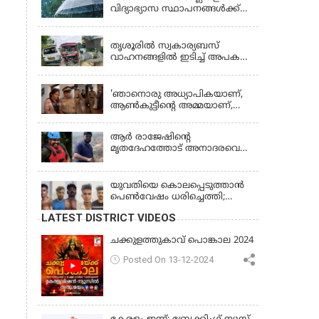
വിദ്യാഭ്യാസ സ്ഥാപനങ്ങൾക്ക്
നാളെ (വെള്ളിയാഴ്ച) അവധി
KERALA
തൃശൂരിൽ സ്വകാര്യബസ്
വാഹനങ്ങളില്‍ ഇടിച്ച് അപകടം:
18കാരി ഉൾപ്പെടെ രണ്ട് മരണം,
KERALA
പത്തോളം പേർക്ക് പരിക്ക്
'ഞാനൊരു അധ്യാപികയാണ്,
ആണ്‍കുട്ടീന്റെ അമ്മയാണ്‌,
MDMA കൊടുത്തിട്ടില്ല; കീർത്തന
മാധ്യമങ്ങളോട്; പൊലീസ്
ആര്‍ രാജേഷിന്റെ
കസ്റ്റഡിയിൽ വിട്ട് കോടതി,
മൃതദേഹത്തോട് അനാദരവെന്ന്
ജാമ്യാപേക്ഷ തള്ളി
പരാതി; ആംബുലന്‍സ്
ക്രമീകരണത്തില്‍ ഗുരുതര
വീഴ്ച; മൃതദേഹം ചാവക്കാട്
യുവതിയെ കൊലപ്പെടുത്താൻ
വരെ എത്തിച്ചത് ഫ്രീസര്‍
പെൺവേഷം ധരിച്ചെത്തി;
സംവിധാനം ഇല്ലാതെയെന്നും
അഞ്ചംഗ സംഘം പിടിയിൽ
LATEST DISTRICT VIDEOS
ആരോപണം
ചക്കുളത്തുകാവ് പൊങ്കാല 2024
Posted On 13-12-2024