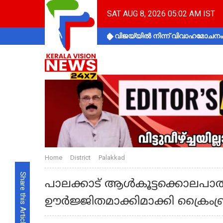
SAT AUG 8, 2026 05:02 AM IST
വിജയ്‌യിൽ നിന്ന് വിവാഹമോചനം 
Home
District
Palakkad
Share this Article
പാലക്കാട്‌ ആൾകൂട്ടക്കൊലപ
ഊർജ്ജിതമാക്കിമാക്കി ക്രൈംബ്