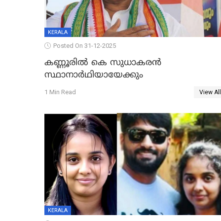
KERALA
Posted On 31-12-2025
കണ്ണൂരിൽ കെ സുധാകരൻ
സ്ഥാനാർഥിയായേക്കും
1 Min Read
View All
KERALA