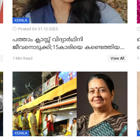
KERALA
Posted On 31-12-2025
പത്താം ക്ലാസ്സ് വിദ്യാര്‍ഥിനി
ജീവനൊടുക്കി;15കാരിയെ കണ്ടെത്തിയത്
ക
കിടപ്പുമുറിയില്‍ തൂങ്ങി മരിച്ച നിലയിൽ
ല
1 Min Read
1
View All
ദ
KERALA