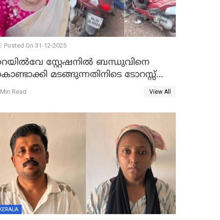
Posted On 31-12-2025
റെയിൽവേ സ്റ്റേഷനിൽ ബന്ധുവിനെ
ൊണ്ടാക്കി മടങ്ങുന്നതിനിടെ ടോറസ്സ്
ോറി സ്കൂട്ടറിൽ ഇടിച്ചു : യുവതിക്ക്
 Min Read
View All
ാരുണാന്ത്യം
KERALA