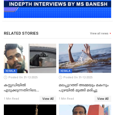
RELATED STORIES
View all news
KERALA
KERALA
Posted On 31-12-2025
Posted On 31-12-2025
കസ്റ്റഡിയിൽ
മലപ്പുറത്ത് അമ്മയും മകനും
എടുക്കുന്നതിനിടെ
പുഴയിൽ മുങ്ങി മരിച്ചു
വിലങ്ങുമായി രക്ഷപ്പെട്ട
View All
View All
1 Min Read
1 Min Read
വധശ്രമക്കേസ് പ്രതി പിടിയിൽ