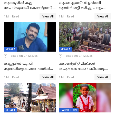
മറ്റത്തൂരിൽ കൂട്ട
ആറാം ക്ലാസ് വിദ്യാർത്ഥി
നടപടിയുമായി കോണ്‍ഗ്രസ്,
ട്രെയിൻ തട്ടി മരിച്ചു; പാളം
ബിജെപി പാളയത്തിലെത്തിയ
മുറിച്ചുകടക്കുന്നതിനിടെ
View All
View All
1 Min Read
1 Min Read
എട്ട് പേര്‍ ഉള്‍പ്പെടെ
അപകടം മലപ്പുറത്ത്
പത്തുപേരെ പുറത്താക്കി,
ചൊവ്വന്നൂരിലും നടപടി
KERALA
KERALA
Posted On 27-12-2025
Posted On 27-12-2025
കണ്ണൂരിൽ യു.പി
കോണ്‍ക്രീറ്റ് മിക്‌സര്‍
സ്വദേശിയുടെ മരണത്തിൽ
കയറ്റിവന്ന ലോറി മറിഞ്ഞു;
അഞ്ചംഗ സംഘത്തിനെതിരെ
രണ്ടുപേര്‍ക്ക് ദാരുണാന്ത്യം;
View All
View All
1 Min Read
1 Min Read
കേസ്; തർക്കമുണ്ടായത്
അപകടം കണ്ണൂരിൽ
ഫേഷ്യലിന് 300 രൂപ
ആവശ്യപ്പെട്ടതിനെച്ചൊല്ലി
KERALA
LATEST NEWS