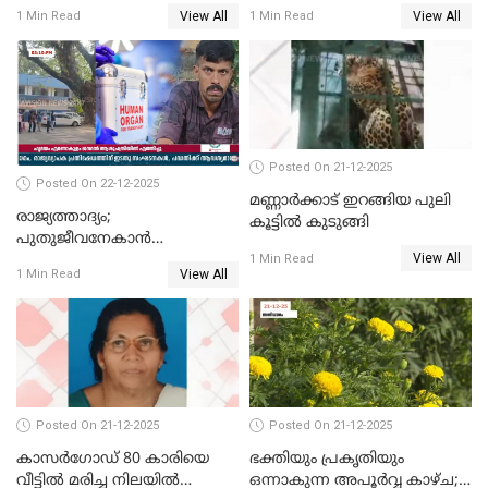
അപകടം; 14 വയസുകാരന്
മരിച്ചു
View All
View All
1 Min Read
1 Min Read
ദാരുണാന്ത്യം; ജീപ്സി
ഓടിച്ചയാൾ അറസ്റ്റിൽ.
Posted On 21-12-2025
Posted On 22-12-2025
മണ്ണാർക്കാട് ഇറങ്ങിയ പുലി
രാജ്യത്താദ്യം;
കൂട്ടിൽ കുടുങ്ങി
പുതുജീവനേകാൻ
View All
ഷിബുവിന്റെ ഹൃദയം
1 Min Read
View All
1 Min Read
എറണാകുളം സർക്കാർ
ജനറൽ
ആശുപത്രിയിലെത്തിച്ചു
Posted On 21-12-2025
Posted On 21-12-2025
കാസർഗോഡ് 80 കാരിയെ
ഭക്തിയും പ്രകൃതിയും
വീട്ടിൽ മരിച്ച നിലയിൽ
ഒന്നാകുന്ന അപൂര്‍വ്വ കാഴ്ച;