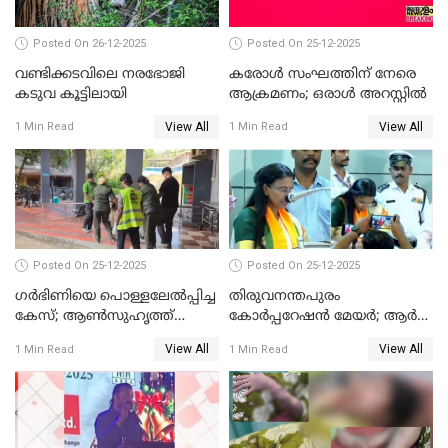
Posted On 26-12-2025
Posted On 25-12-2025
വണ്ടിക്കടവിലെ നരഭോജി
കരോള്‍ സംഘത്തിന് നേരെ
കടുവ കൂട്ടിലായി
ആക്രമണം; ഒരാള്‍ അറസ്റ്റില്‍
View All
View All
1 Min Read
1 Min Read
Posted On 25-12-2025
Posted On 25-12-2025
ഗര്‍ഭിണിയെ പൊള്ളലേല്‍പ്പിച്ച
തിരുവനന്തപുരം
കേസ്; ആണ്‍സുഹൃത്ത്
കോര്‍പ്പറേഷന്‍ മേയർ; ആര്‍
പിടിയില്‍
ശ്രീലേഖയ്ക്ക് മുൻതൂക്കം
View All
View All
1 Min Read
1 Min Read