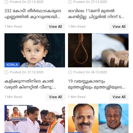
Posted On 27-12-2025
Posted On 27-12-2025
332 കോടി! തീർത്ഥാടകരുടെ
രാവിലെ 11മണി മുതൽ
എണ്ണത്തിൽ കുറവുണ്ടായിട്ടും
കണ്ടിട്ടില്ല; ചിറ്റൂരിൽ നിന്ന് 6
ശബരിമലയിൽ വരുമാനം
വയസ്സുകാരനെ കാണാതായി
View All
View All
1 Min Read
1 Min Read
കുതിച്ചുയരുന്നു
KERALA
Posted On 27-12-2025
Posted On 26-12-2025
കളിക്കുന്നതിനിടെ കാൽ
19 വയസ്സുകാരനും
വഴുതി കിണറ്റിൽ വീണു;
മുത്തശ്ശിയും മുത്തശ്ശിയുടെ
ഒന്നര വയസ്സുകാരന്
സഹോദരിയും വീട്ടിൽ തൂങ്ങി
View All
View All
1 Min Read
1 Min Read
ദാരുണാന്ത്യം
മരിച്ചനിലയിൽ