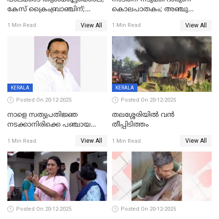
കേസ് ക്രൈംബ്രാഞ്ചിന്;
കൊലപാതകം; അഞ്ചു
DYSPയുടെ നേതൃത്വത്തിൽ
വയസ്സുകാരനെ 'അമ്മ
View All
View All
1 Min Read
1 Min Read
അന്വേഷിക്കും
കഴുത്തുഞെരിച്ച് കൊന്നു
KERALA
KERALA
Posted On 20-12-2025
Posted On 20-12-2025
നാളെ സത്യപ്രതിജ്ഞ
തലശ്ശേരിയിൽ വൻ
നടക്കാനിരിക്കെ പഞ്ചായത്ത്
തീപ്പിടിത്തം
മെമ്പർ മരിച്ചു
View All
View All
1 Min Read
1 Min Read
Posted On 20-12-2025
Posted On 20-12-2025