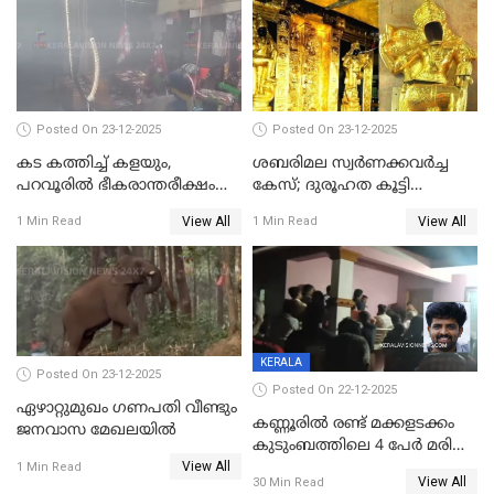
പിടിവലിക്കിടയിൽ
അപ്പൂപ്പനെതിരെ പോക്സോ
കേസ് ഒടുവിൽ 4 ജീവനുകൾ
പൊലിഞ്ഞു
Posted On 23-12-2025
Posted On 23-12-2025
കട കത്തിച്ച് കളയും,
ശബരിമല സ്വര്‍ണക്കവര്‍ച്ച
പറവൂരില്‍ ഭീകരാന്തരീക്ഷം
കേസ്; ദുരൂഹത കൂട്ടി
സൃഷ്ടിച്ച് കുട്ടി ലഹരിസംഘം
വിദേശവ്യവസായിയുടെ മൊഴി
View All
View All
1 Min Read
1 Min Read
KERALA
Posted On 23-12-2025
Posted On 22-12-2025
ഏഴാറ്റുമുഖം ഗണപതി വീണ്ടും
കണ്ണൂരിൽ രണ്ട് മക്കളടക്കം
ജനവാസ മേഖലയിൽ
കുടുംബത്തിലെ 4 പേർ മരിച്ച
View All
നിലയിൽ
1 Min Read
View All
30 Min Read