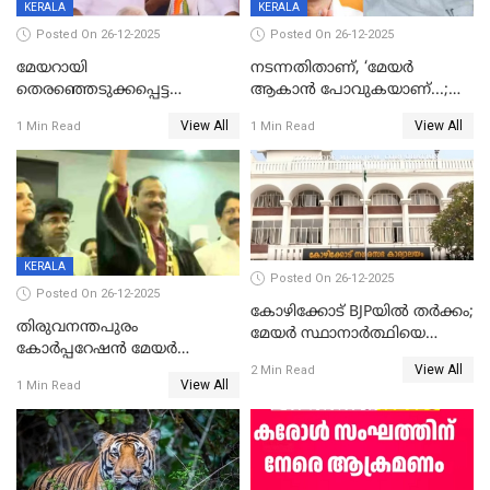
KERALA
KERALA
Posted On 26-12-2025
Posted On 26-12-2025
മേയറായി
നടന്നതിതാണ്, ‘മേയർ
തെരഞ്ഞെടുക്കപ്പെട്ട
ആകാൻ പോവുകയാണ്...;
ശേഷമുള്ള പി ഇന്ദിരയുടെ
ആവട്ടെ, അഭിനന്ദനങ്ങൾ’;
View All
View All
1 Min Read
1 Min Read
ആദ്യ വോട്ട് അസാധു; കണ്ണൂർ
മുഖ്യമന്ത്രിയുടെ ഓഫീസ്
ഡെപ്യൂട്ടി മേയർ സ്ഥാനത്ത്
തന്നെ വിശദീകരിയ്ക്കുന്നു;
താഹിറിന് വിജയം
സത്യമിതാണ്
KERALA
Posted On 26-12-2025
Posted On 26-12-2025
കോഴിക്കോട് BJPയിൽ തർക്കം;
തിരുവനന്തപുരം
മേയർ സ്ഥാനാർത്ഥിയെ
കോര്‍പ്പറേഷന്‍ മേയര്‍
പരസ്യമായി പ്രഖ്യാപിച്ചില്ല
View All
തെരഞ്ഞെടുപ്പ്; സിപിഐഎം
2 Min Read
View All
1 Min Read
ഹൈക്കോടതിയിലേക്ക്;
സത്യപ്രതിജ്ഞ ചടങ്ങില്‍
ചട്ടലംഘനമെന്ന് പാർട്ടി