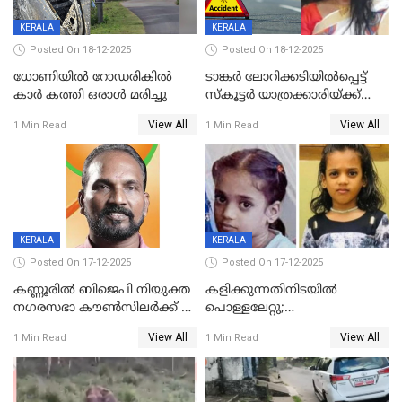
KERALA
KERALA
Posted On 18-12-2025
Posted On 18-12-2025
ധോണിയിൽ റോഡരികിൽ
ടാങ്കർ ലോറിക്കടിയിൽപ്പെട്ട്
കാർ കത്തി ഒരാൾ മരിച്ചു
സ്കൂട്ടർ യാത്രക്കാരിയ്ക്ക്
ദാരുണാന്ത്യം; അപകടം
View All
View All
1 Min Read
1 Min Read
കണ്ടോത്ത് ദേശീയ പാതയിൽ
KERALA
KERALA
Posted On 17-12-2025
Posted On 17-12-2025
കണ്ണൂരിൽ ബിജെപി നിയുക്ത
കളിക്കുന്നതിനിടയിൽ
നഗരസഭാ കൗൺസിലർക്ക് 36
പൊള്ളലേറ്റു;
വർഷം തടവുശിക്ഷ
ചികിത്സയിലായിരുന്ന രണ്ടാം
View All
View All
1 Min Read
1 Min Read
ക്ലാസ് വിദ്യാർത്ഥിനി മരിച്ചു