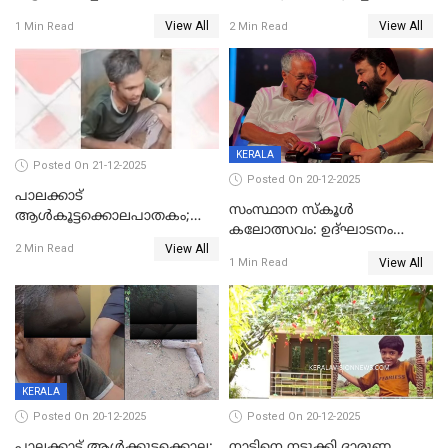
കണ്ടെത്തി
ഭക്തർക്ക്
View All
View All
1 Min Read
2 Min Read
കാഴ്ചാനുഭവമൊരുക്കി
ശബരീ നന്ദനം
KERALA
Posted On 21-12-2025
Posted On 20-12-2025
പാലക്കാട്‌
സംസ്ഥാന സ്കൂൾ
ആൾകൂട്ടക്കൊലപാതകം;
കലോത്സവം: ഉദ്ഘാടനം
അന്വേഷണം
View All
മുഖ്യമന്ത്രി, സമാപനത്തിൽ
2 Min Read
ഊർജ്ജിതമാക്കിമാക്കി
View All
1 Min Read
മുഖ്യാതിഥിയായി
ക്രൈംബ്രാഞ്ച്
മോഹൻലാൽ
KERALA
Posted On 20-12-2025
Posted On 20-12-2025
പാലക്കാട് ആൾക്കൂട്ടക്കൊല;
നാടിനെ നടുക്കി ദാരുണ