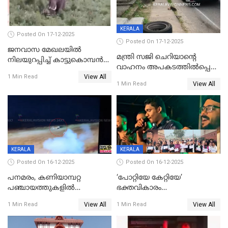
KERALA
Posted On 17-12-2025
Posted On 17-12-2025
ജനവാസ മേഖലയില്‍
മന്ത്രി സജി ചെറിയാന്റെ
നിലയുറപ്പിച്ച് കാട്ടുകൊമ്പന്‍
വാഹനം അപകടത്തിൽപ്പെട്ടു;
പടയപ്പ
View All
മന്ത്രിയും സംഘവും
1 Min Read
View All
1 Min Read
രക്ഷപ്പെട്ടത് തലനാരിടയ്ക്ക്
KERALA
KERALA
Posted On 16-12-2025
Posted On 16-12-2025
പനമരം, കണിയാമ്പറ്റ
‘പോറ്റിയേ കേറ്റിയേ’
പഞ്ചായത്തുകളിൽ
ഭക്തവികാരം
ബുധനാഴ്ച വിദ്യാഭ്യാസ
വ്രണപ്പെടുത്തിയെന്നു
View All
View All
1 Min Read
1 Min Read
സ്ഥാപനങ്ങൾക്ക് അവധി
ഡിജിപിക്ക് പരാതി; ശക്തമായ
നടപടി വേണമെന്നു