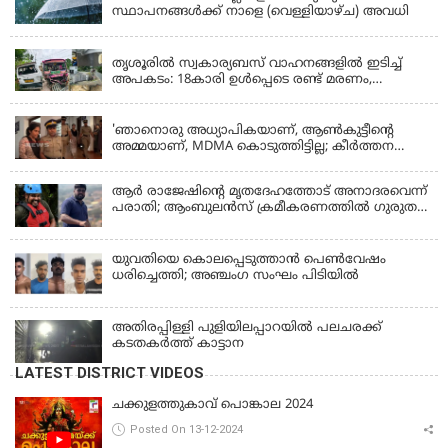
സ്ഥാപനങ്ങൾക്ക് നാളെ (വെള്ളിയാഴ്ച) അവധി
KERALA
തൃശൂരിൽ സ്വകാര്യബസ് വാഹനങ്ങളില്‍ ഇടിച്ച്
അപകടം: 18കാരി ഉൾപ്പെടെ രണ്ട് മരണം,
പത്തോളം പേർക്ക് പരിക്ക്
KERALA
'ഞാനൊരു അധ്യാപികയാണ്, ആണ്‍കുട്ടീന്റെ
അമ്മയാണ്‌, MDMA കൊടുത്തിട്ടില്ല; കീർത്തന
മാധ്യമങ്ങളോട്; പൊലീസ് കസ്റ്റഡിയിൽ വിട്ട്
കോടതി, ജാമ്യാപേക്ഷ തള്ളി
ആര്‍ രാജേഷിന്റെ മൃതദേഹത്തോട് അനാദരവെന്ന്
പരാതി; ആംബുലന്‍സ് ക്രമീകരണത്തില്‍ ഗുരുതര
വീഴ്ച; മൃതദേഹം ചാവക്കാട് വരെ എത്തിച്ചത്
ഫ്രീസര്‍ സംവിധാനം ഇല്ലാതെയെന്നും ആരോപണം
യുവതിയെ കൊലപ്പെടുത്താൻ പെൺവേഷം
ധരിച്ചെത്തി; അഞ്ചംഗ സംഘം പിടിയിൽ
അതിരപ്പിള്ളി പുളിയിലപ്പാറയിൽ പലചരക്ക്
കടതകർത്ത് കാട്ടാന
LATEST DISTRICT VIDEOS
ചക്കുളത്തുകാവ് പൊങ്കാല 2024
Posted On 13-12-2024