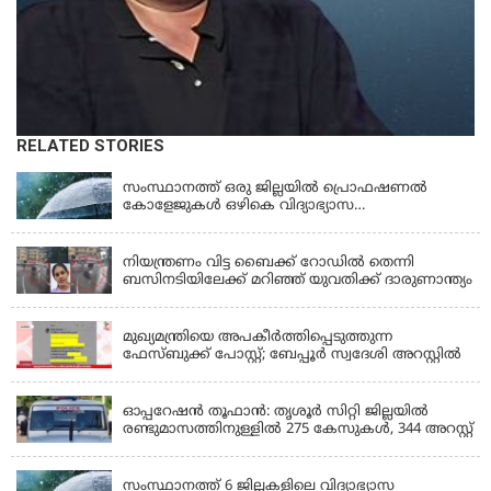
RELATED STORIES
KERALA
സംസ്ഥാനത്ത് ഒരു ജില്ലയിൽ പ്രൊഫഷണൽ
കോളേജുകൾ ഒഴികെ വിദ്യാഭ്യാസ
സ്ഥാപനങ്ങൾക്ക് നാളെ (ശനി) അവധി
KERALA
നിയന്ത്രണം വിട്ട ബൈക്ക് റോഡിൽ തെന്നി
ബസിനടിയിലേക്ക് മറിഞ്ഞ് യുവതിക്ക് ദാരുണാന്ത്യം
KERALA
മുഖ്യമന്ത്രിയെ അപകീർത്തിപ്പെടുത്തുന്ന
ഫേസ്‌ബുക്ക് പോസ്റ്റ്; ബേപ്പൂർ സ്വദേശി അറസ്റ്റിൽ
KERALA
ഓപ്പറേഷൻ തൂഫാൻ: തൃശൂർ സിറ്റി ജില്ലയിൽ
രണ്ടുമാസത്തിനുള്ളിൽ 275 കേസുകൾ, 344 അറസ്റ്റ്
KERALA
സംസ്ഥാനത്ത് 6 ജില്ലകളിലെ വിദ്യാഭ്യാസ