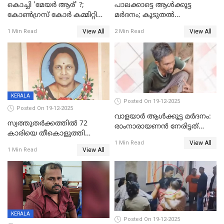
കൊച്ചി 'മേയർ ആര്' ?;
പാലക്കാട്ടെ ആള്‍ക്കൂട്ട
കോണ്‍ഗ്രസ് കോര്‍ കമ്മിറ്റി
മര്‍ദനം; കൂടുതല്‍
യോഗം ചൊവ്വാഴ്ച
അറസ്റ്റുണ്ടാവും, മര്‍ദിച്ചത് 15
View All
View All
1 Min Read
2 Min Read
അംഗ സംഘമെന്ന് വിവരം
KERALA
Posted On 19-12-2025
Posted On 19-12-2025
വാളയാർ ആൾക്കൂട്ട മർദനം:
സ്വത്തുതര്‍ക്കത്തില്‍ 72
രാംനാരായണൻ നേരിട്ടത്
കാരിയെ തീകൊളുത്തി
കൊടും ക്രൂരത; ശരീരത്തിൽ
View All
കൊന്നു;
1 Min Read
നാൽപ്പതിലേറെ
View All
1 Min Read
ക്രൂരകൊലപാതകത്തില്‍
മുറിവുകളെന്ന് പോസ്റ്റ്‌മോർട്ടം
സഹോദരിപുത്രന് ജീവപര്യന്തം
റിപ്പോർട്ട്
KERALA
Posted On 19-12-2025