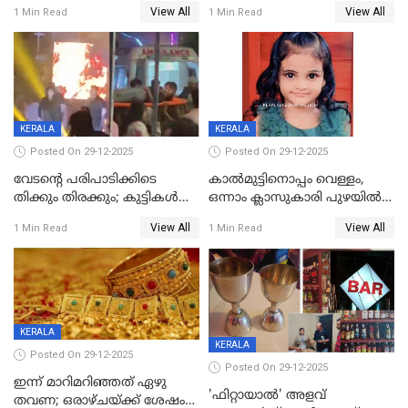
യുവാവ് മരിച്ചു
View All
View All
1 Min Read
1 Min Read
KERALA
KERALA
Posted On 29-12-2025
Posted On 29-12-2025
വേടന്റെ പരിപാടിക്കിടെ
കാൽമുട്ടിനൊപ്പം വെള്ളം,
തിക്കും തിരക്കും; കുട്ടികള്‍
ഒന്നാം ക്ലാസുകാരി പുഴയിൽ
ഉള്‍പ്പെടെ നിരവധി പേര്‍ക്ക്
മുങ്ങി മരിച്ചു; ദാരുണ സംഭവം
View All
View All
1 Min Read
1 Min Read
പരിക്ക്; പാളം മറികടന്ന
കുട്ടികൾക്കൊപ്പം
യുവാവ് ട്രെയിന്‍ തട്ടി മരിച്ചു
കളിക്കുന്നതിനിടെ
KERALA
KERALA
Posted On 29-12-2025
Posted On 29-12-2025
ഇന്ന് മാറിമറിഞ്ഞത് ഏഴു
'ഫിറ്റായാൽ' അളവ്
തവണ; ഒരാഴ്ചയ്ക്ക് ശേഷം