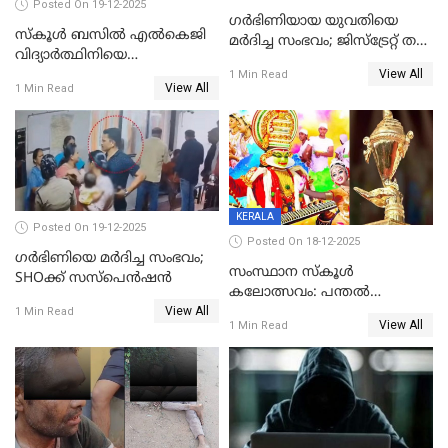
Posted On 19-12-2025
ഗര്‍ഭിണിയായ യുവതിയെ
സ്കൂൾ ബസിൽ എൽകെജി
മര്‍ദിച്ച സംഭവം; ജിസ്‌ട്രേറ്റ് തല
വിദ്യാര്‍ത്ഥിനിയെ
അന്വേഷണം വേണമെന്ന്
View All
ലൈംഗികമായി ഉപദ്രവിച്ചു;
1 Min Read
യുവതി
View All
1 Min Read
ക്ലീനര്‍ പിടിയിൽ
KERALA
Posted On 19-12-2025
Posted On 18-12-2025
ഗര്‍ഭിണിയെ മർദിച്ച സംഭവം;
സംസ്ഥാന സ്കൂൾ
SHOക്ക് സസ്പെൻഷൻ
കലോത്സവം: പന്തൽ
View All
കാൽനാട്ടൽ 20 ന്
1 Min Read
View All
1 Min Read