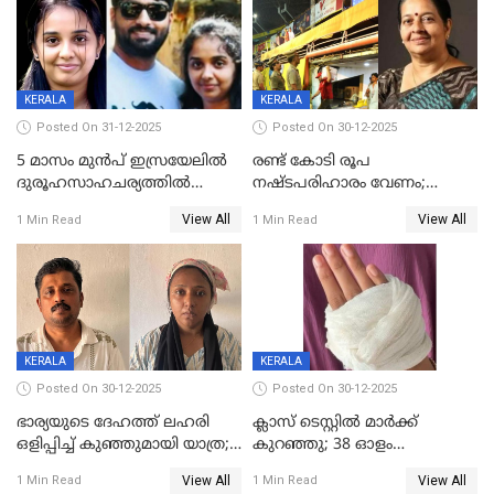
KERALA
KERALA
Posted On 31-12-2025
Posted On 30-12-2025
5 മാസം മുൻപ് ഇസ്രയേലിൽ
രണ്ട് കോടി രൂപ
ദുരൂഹസാഹചര്യത്തിൽ
നഷ്ടപരിഹാരം വേണം;
മരിച്ചനിലയിൽ കണ്ടെത്തിയ
ജിസിഡിഎക്ക് വക്കീൽ
View All
View All
1 Min Read
1 Min Read
മലയാളി യുവാവിന്റെ ഭാര്യയും
നോട്ടീസയച്ച് ഉമാ തോമസ്
മരിച്ചു
KERALA
KERALA
Posted On 30-12-2025
Posted On 30-12-2025
ഭാര്യയുടെ ദേഹത്ത് ലഹരി
ക്ലാസ് ടെസ്റ്റിൽ മാർക്ക്
ഒളിപ്പിച്ച് കുഞ്ഞുമായി യാത്ര;
കുറഞ്ഞു; 38 ഓളം
ഓട്ടോ വളഞ്ഞ് ദമ്പതികളെ
വിദ്യാർഥികളെ ട്യൂഷൻ
View All
View All
1 Min Read
1 Min Read
പിടികൂടി പൊലീസ്
സെന്ററിലെ അധ്യാപകന്‍