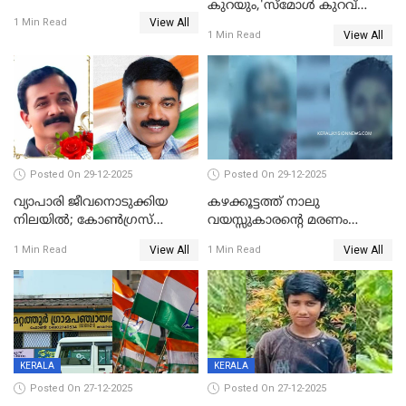
കുറയും,'സ്‌മോൾ കുറവ്
സ്വർണവിലയിൽ ഇടിവ്
View All
പിടികൂടി; ബാറിന് 25,000 രൂപ
1 Min Read
View All
1 Min Read
പിഴ
Posted On 29-12-2025
Posted On 29-12-2025
വ്യാപാരി ജീവനൊടുക്കിയ
കഴക്കൂട്ടത്ത് നാലു
നിലയില്‍; കോണ്‍ഗ്രസ്
വയസ്സുകാരന്റെ മരണം
കൗണ്‍സിലറുടെ
കൊലപാതകം: അമ്മയും
View All
View All
1 Min Read
1 Min Read
മാനസികപീഡനമെന്ന് കുറിപ്പ്
സുഹൃത്തും പൊലീസ്
കസ്റ്റഡിയിൽ
KERALA
KERALA
Posted On 27-12-2025
Posted On 27-12-2025