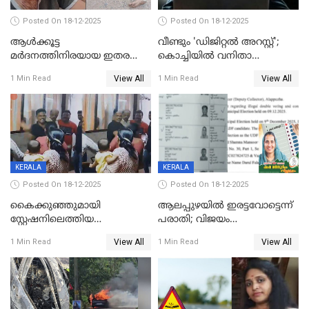
Posted On 18-12-2025
Posted On 18-12-2025
ആൾക്കൂട്ട
വീണ്ടും 'ഡിജിറ്റല്‍ അറസ്റ്റ്';
മർദനത്തിനിരയായ ഇതര
കൊച്ചിയില്‍ വനിതാ
സംസ്ഥാന തൊഴിലാളി മരിച്ചു;
ഡോക്ടര്‍ക്ക് നഷ്ടമായത് 6.38
View All
View All
1 Min Read
1 Min Read
നടുക്കുന്ന സംഭവം
കോടി രൂപ
വാളയാറിൽ
KERALA
KERALA
Posted On 18-12-2025
Posted On 18-12-2025
കൈക്കുഞ്ഞുമായി
ആലപ്പുഴയിൽ ഇരട്ടവോട്ടെന്ന്
സ്റ്റേഷനിലെത്തിയ
പരാതി; വിജയം
യുവതിയ്ക്ക് മർദ്ദനം; സിഐ
റദ്ദാക്കണമെന്ന് വലിയമരം
View All
View All
1 Min Read
1 Min Read
കരണത്തടിച്ചു; CC ടിവി
വാർഡിലെ എൽഡിഎഫ്
ദൃശ്യങ്ങൾ പുറത്ത്
സ്ഥാനാർത്ഥി