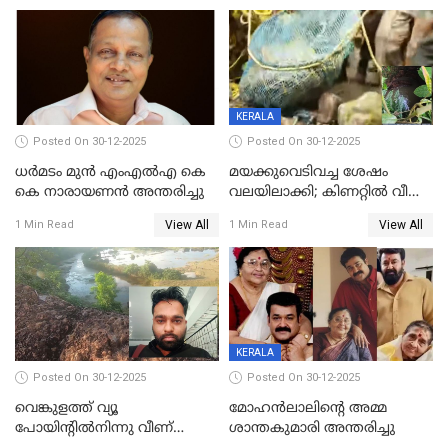
മർദിച്ചതായി പരാതി
KERALA
Posted On 30-12-2025
Posted On 30-12-2025
ധർമടം മുൻ എംഎല്‍എ കെ
മയക്കുവെടിവച്ച ശേഷം
കെ നാരായണന്‍ അന്തരിച്ചു
വലയിലാക്കി; കിണറ്റിൽ വീണ
കടുവയെ പുറത്തെത്തിച്ചു
View All
View All
1 Min Read
1 Min Read
KERALA
Posted On 30-12-2025
Posted On 30-12-2025
വെങ്കുളത്ത് വ്യൂ
മോഹന്‍ലാലിന്‍റെ അമ്മ
പോയിന്റിൽനിന്നു വീണ്
ശാന്തകുമാരി അന്തരിച്ചു