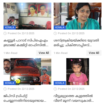
KERALA
KERALA
Posted On 22-12-2025
Posted On 22-12-2025
കണ്ണൂർ പാറാട് സിപിഐഎം
ശസ്ത്രക്രിയയ്‌ക്കിടെ യുവതി
ബ്രാഞ്ച് കമ്മിറ്റി ഓഫിസിൽ
മരിച്ചു; ചികിത്സാപ്പിഴവ്
തീയിട്ടു; നേതാക്കളുടെ
ആരോപിച്ച് ബന്ധുക്കൾ;
View All
View All
1 Min Read
1 Min Read
ചിത്രങ്ങളടക്കം കത്തിയ
സംഭവം മാവേലിക്കരയിൽ
നിലയിൽ
KERALA
KERALA
Posted On 22-12-2025
Posted On 22-12-2025
ജിപ്സി ഡ്രിഫ്റ്റ്
വീട്ടുമുറ്റത്തെ കുളത്തിൽ
ചെയ്യുന്നതിനിടെയുണ്ടായ
വീണ് മൂന്ന് വയസുകാരി