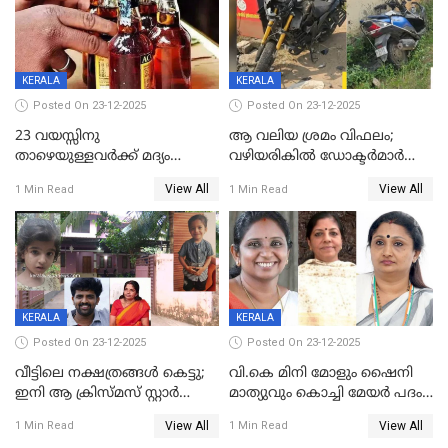
വർഗീസ്
KERALA
KERALA
Posted On 23-12-2025
Posted On 23-12-2025
23 വയസ്സിനു
ആ വലിയ ശ്രമം വിഫലം;
താഴെയുള്ളവർക്ക് മദ്യം
വഴിയരികില്‍ ‌ഡോക്ടര്‍മാര്‍
നൽകിയതിനെതിരെ കർശന
ശസ്ത്രക്രിയ നടത്തിയ ലിനു
View All
View All
1 Min Read
1 Min Read
നടപടി;സ്ഥാപനങ്ങൾക്കെതിരെ
മരണത്തിന് കീഴടങ്ങി
രണ്ട് കേസുകൾ
KERALA
KERALA
Posted On 23-12-2025
Posted On 23-12-2025
വീട്ടിലെ നക്ഷത്രങ്ങൾ കെട്ടു;
വി.കെ മിനി മോളും ഷൈനി
ഇനി ആ ക്രിസ്മസ് സ്റ്റാർ
മാത്യുവും കൊച്ചി മേയർ പദം
മാത്രം; പൈതങ്ങൾക്ക്
പങ്കിടും; ദീപ്തി മേരി വർഗീസ്
View All
View All
1 Min Read
1 Min Read
വേണ്ടിയുള്ള
മേയറാകില്ല