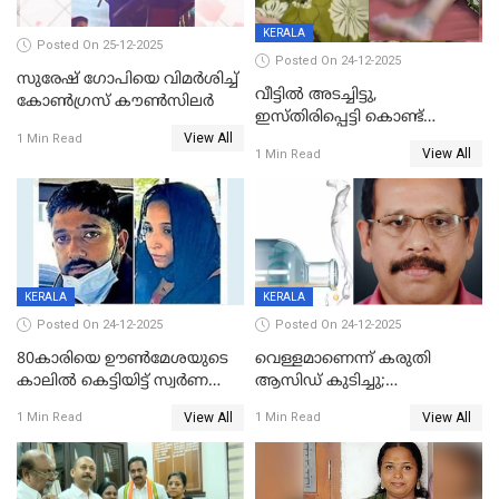
KERALA
Posted On 25-12-2025
Posted On 24-12-2025
സുരേഷ് ഗോപിയെ വിമര്‍ശിച്ച്
വീട്ടിൽ അടച്ചിട്ടു,
കോണ്‍ഗ്രസ് കൗണ്‍സിലര്‍
ഇസ്തിരിപ്പെട്ടി കൊണ്ട്
View All
പൊള്ളിച്ചു; 8 മാസം
1 Min Read
View All
1 Min Read
ഗർഭിണിയായ യുവതിക്ക് ക്രൂര
മർദനം
KERALA
KERALA
Posted On 24-12-2025
Posted On 24-12-2025
80കാരിയെ ഊൺമേശയുടെ
വെള്ളമാണെന്ന് കരുതി
കാലിൽ കെട്ടിയിട്ട് സ്വർണവും
ആസിഡ് കുടിച്ചു;
പണവും കവർന്നു;
ചികിത്സയിലിരുന്ന ആള്‍
View All
View All
1 Min Read
1 Min Read
കൊച്ചുമകനും സുഹൃത്തും
മരിച്ചു
അറസ്റ്റിൽ