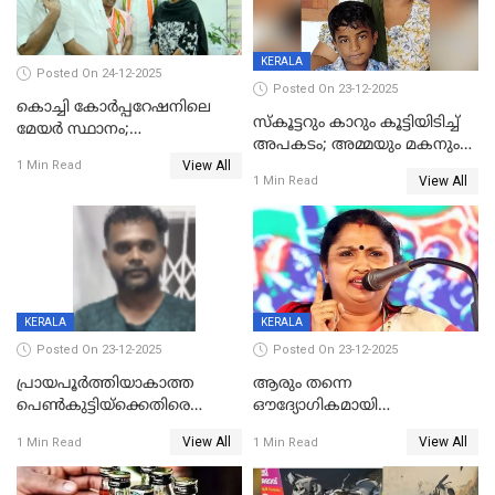
KERALA
Posted On 24-12-2025
Posted On 23-12-2025
കൊച്ചി കോര്‍പ്പറേഷനിലെ
സ്കൂട്ടറും കാറും കൂട്ടിയിടിച്ച്
മേയര്‍ സ്ഥാനം;
അപകടം; അമ്മയും മകനും
കോണ്‍ഗ്രസില്‍ അതൃപതി
View All
മരിച്ചു, മറ്റൊരു മകൻ
1 Min Read
രൂക്ഷം
View All
1 Min Read
ഗുരുതരാവസ്ഥയിൽ
KERALA
KERALA
Posted On 23-12-2025
Posted On 23-12-2025
പ്രായപൂർത്തിയാകാത്ത
ആരും തന്നെ
പെൺകുട്ടിയ്ക്കെതിരെ
ഔദ്യോഗികമായി
ലൈംഗികാതിക്രമം; 36കാരന്
അറിയിച്ചിട്ടില്ല, മേയറെ
View All
View All
1 Min Read
1 Min Read
59 വർഷം തടവും 90,൦൦൦ രൂപ
കണ്ടെത്താൻ ഇന്ന് കോർ
പിഴയും ശിക്ഷ
കമ്മിറ്റി കൂടിയില്ല';
അതൃപ്തിയുമായി ദീപ്തി മേരി