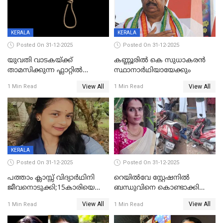
KERALA
KERALA
Posted On 31-12-2025
Posted On 31-12-2025
യുവതി വാടകയ്ക്ക്
കണ്ണൂരിൽ കെ സുധാകരൻ
താമസിക്കുന്ന ഫ്ലാറ്റില്‍
സ്ഥാനാർഥിയായേക്കും
തൂങ്ങിമരിച്ച നിലയില്‍;
View All
View All
1 Min Read
1 Min Read
സംഭവം കൈതപ്പൊയിലില്‍
KERALA
Posted On 31-12-2025
Posted On 31-12-2025
പത്താം ക്ലാസ്സ് വിദ്യാര്‍ഥിനി
റെയിൽവേ സ്റ്റേഷനിൽ
ജീവനൊടുക്കി;15കാരിയെ
ബന്ധുവിനെ കൊണ്ടാക്കി
കണ്ടെത്തിയത്
മടങ്ങുന്നതിനിടെ ടോറസ്സ്
View All
View All
1 Min Read
1 Min Read
കിടപ്പുമുറിയില്‍ തൂങ്ങി മരിച്ച
ലോറി സ്കൂട്ടറിൽ ഇടിച്ചു :
നിലയിൽ
യുവതിക്ക് ദാരുണാന്ത്യം