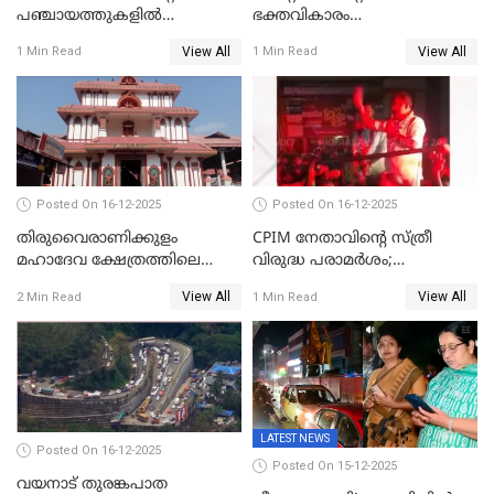
പഞ്ചായത്തുകളിൽ
ഭക്തവികാരം
ബുധനാഴ്ച വിദ്യാഭ്യാസ
വ്രണപ്പെടുത്തിയെന്നു
View All
View All
1 Min Read
1 Min Read
സ്ഥാപനങ്ങൾക്ക് അവധി
ഡിജിപിക്ക് പരാതി; ശക്തമായ
നടപടി വേണമെന്നു
സിപിഐഎമ്മും
Posted On 16-12-2025
Posted On 16-12-2025
തിരുവൈരാണിക്കുളം
CPIM നേതാവിൻ്റെ സ്ത്രീ
മഹാദേവ ക്ഷേത്രത്തിലെ
വിരുദ്ധ പരാമർശം;
നടതുറപ്പ് മഹോത്സവത്തിന്
കേസെടുത്ത് പൊലീസ്
View All
View All
2 Min Read
1 Min Read
ജനുവരി 2 ന് തുടക്കമാകും
LATEST NEWS
Posted On 16-12-2025
Posted On 15-12-2025
വയനാട് തുരങ്കപാത