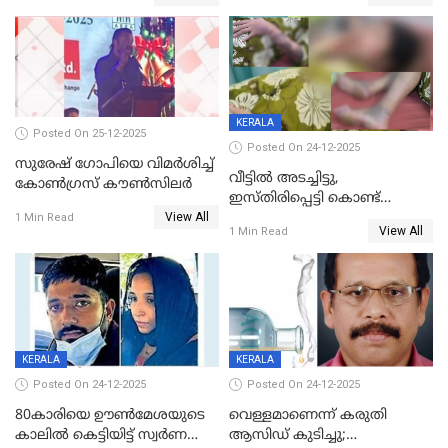
KERALA
Posted On 25-12-2025
Posted On 24-12-2025
സുരേഷ് ഗോപിയെ വിമര്‍ശിച്ച്
വീട്ടിൽ അടച്ചിട്ടു,
കോണ്‍ഗ്രസ് കൗണ്‍സിലര്‍
ഇസ്തിരിപ്പെട്ടി കൊണ്ട്
View All
പൊള്ളിച്ചു; 8 മാസം
1 Min Read
View All
1 Min Read
ഗർഭിണിയായ യുവതിക്ക് ക്രൂര
മർദനം
KERALA
KERALA
Posted On 24-12-2025
Posted On 24-12-2025
80കാരിയെ ഊൺമേശയുടെ
വെള്ളമാണെന്ന് കരുതി
കാലിൽ കെട്ടിയിട്ട് സ്വർണവും
ആസിഡ് കുടിച്ചു;