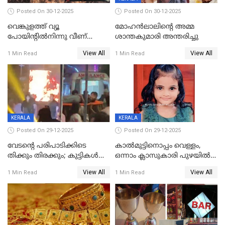
Posted On 30-12-2025
Posted On 30-12-2025
വെങ്കുളത്ത് വ്യൂ
മോഹന്‍ലാലിന്‍റെ അമ്മ
പോയിന്റിൽനിന്നു വീണ്
ശാന്തകുമാരി അന്തരിച്ചു
യുവാവ് മരിച്ചു
View All
View All
1 Min Read
1 Min Read
KERALA
KERALA
Posted On 29-12-2025
Posted On 29-12-2025
വേടന്റെ പരിപാടിക്കിടെ
കാൽമുട്ടിനൊപ്പം വെള്ളം,
തിക്കും തിരക്കും; കുട്ടികള്‍
ഒന്നാം ക്ലാസുകാരി പുഴയിൽ
ഉള്‍പ്പെടെ നിരവധി പേര്‍ക്ക്
മുങ്ങി മരിച്ചു; ദാരുണ സംഭവം
View All
View All
1 Min Read
1 Min Read
പരിക്ക്; പാളം മറികടന്ന
കുട്ടികൾക്കൊപ്പം
യുവാവ് ട്രെയിന്‍ തട്ടി മരിച്ചു
കളിക്കുന്നതിനിടെ