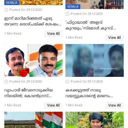
KERALA
KERALA
Posted On 29-12-2025
Posted On 29-12-2025
ഇന്ന് മാറിമറിഞ്ഞത് ഏഴു
'ഫിറ്റായാൽ' അളവ്
തവണ; ഒരാഴ്ചയ്ക്ക് ശേഷം
കുറയും,'സ്‌മോൾ കുറവ്
സ്വർണവിലയിൽ ഇടിവ്
View All
പിടികൂടി; ബാറിന് 25,000 രൂപ
1 Min Read
View All
1 Min Read
പിഴ
Posted On 29-12-2025
Posted On 29-12-2025
വ്യാപാരി ജീവനൊടുക്കിയ
കഴക്കൂട്ടത്ത് നാലു
നിലയില്‍; കോണ്‍ഗ്രസ്
വയസ്സുകാരന്റെ മരണം
കൗണ്‍സിലറുടെ
കൊലപാതകം: അമ്മയും
View All
View All
1 Min Read
1 Min Read
മാനസികപീഡനമെന്ന് കുറിപ്പ്
സുഹൃത്തും പൊലീസ്
കസ്റ്റഡിയിൽ