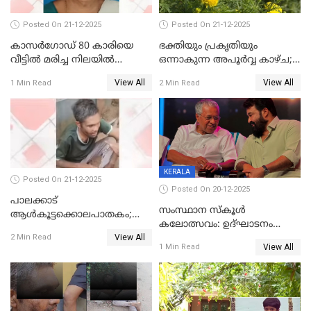
Posted On 21-12-2025
Posted On 21-12-2025
കാസർഗോഡ് 80 കാരിയെ
ഭക്തിയും പ്രകൃതിയും
വീട്ടിൽ മരിച്ച നിലയിൽ
ഒന്നാകുന്ന അപൂര്‍വ്വ കാഴ്ച;
കണ്ടെത്തി
ഭക്തർക്ക്
View All
View All
1 Min Read
2 Min Read
കാഴ്ചാനുഭവമൊരുക്കി
ശബരീ നന്ദനം
KERALA
Posted On 21-12-2025
Posted On 20-12-2025
പാലക്കാട്‌
സംസ്ഥാന സ്കൂൾ
ആൾകൂട്ടക്കൊലപാതകം;
കലോത്സവം: ഉദ്ഘാടനം
അന്വേഷണം
View All
മുഖ്യമന്ത്രി, സമാപനത്തിൽ
2 Min Read
ഊർജ്ജിതമാക്കിമാക്കി
View All
1 Min Read
മുഖ്യാതിഥിയായി
ക്രൈംബ്രാഞ്ച്
മോഹൻലാൽ