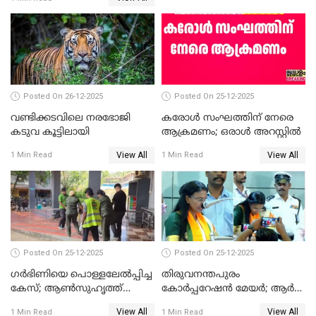
ഹൈക്കോടതിയിലേക്ക്;
സത്യപ്രതിജ്ഞ ചടങ്ങില്‍
ചട്ടലംഘനമെന്ന് പാർട്ടി
Posted On 26-12-2025
Posted On 25-12-2025
വണ്ടിക്കടവിലെ നരഭോജി
കരോള്‍ സംഘത്തിന് നേരെ
കടുവ കൂട്ടിലായി
ആക്രമണം; ഒരാള്‍ അറസ്റ്റില്‍
View All
View All
1 Min Read
1 Min Read
Posted On 25-12-2025
Posted On 25-12-2025
ഗര്‍ഭിണിയെ പൊള്ളലേല്‍പ്പിച്ച
തിരുവനന്തപുരം
കേസ്; ആണ്‍സുഹൃത്ത്
കോര്‍പ്പറേഷന്‍ മേയർ; ആര്‍
പിടിയില്‍
ശ്രീലേഖയ്ക്ക് മുൻതൂക്കം
View All
View All
1 Min Read
1 Min Read