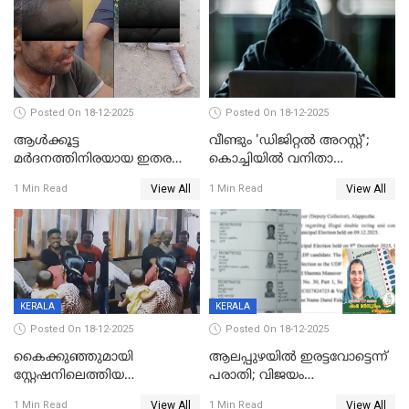
Posted On 18-12-2025
Posted On 18-12-2025
ആൾക്കൂട്ട
വീണ്ടും 'ഡിജിറ്റല്‍ അറസ്റ്റ്';
മർദനത്തിനിരയായ ഇതര
കൊച്ചിയില്‍ വനിതാ
സംസ്ഥാന തൊഴിലാളി മരിച്ചു;
ഡോക്ടര്‍ക്ക് നഷ്ടമായത് 6.38
View All
View All
1 Min Read
1 Min Read
നടുക്കുന്ന സംഭവം
കോടി രൂപ
വാളയാറിൽ
KERALA
KERALA
Posted On 18-12-2025
Posted On 18-12-2025
കൈക്കുഞ്ഞുമായി
ആലപ്പുഴയിൽ ഇരട്ടവോട്ടെന്ന്
സ്റ്റേഷനിലെത്തിയ
പരാതി; വിജയം
യുവതിയ്ക്ക് മർദ്ദനം; സിഐ
റദ്ദാക്കണമെന്ന് വലിയമരം
View All
View All
1 Min Read
1 Min Read