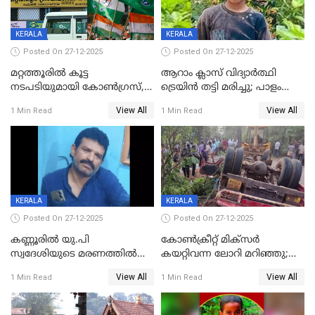
KERALA
KERALA
Posted On 27-12-2025
Posted On 27-12-2025
മറ്റത്തൂരിൽ കൂട്ട
ആറാം ക്ലാസ് വിദ്യാർത്ഥി
നടപടിയുമായി കോണ്‍ഗ്രസ്,
ട്രെയിൻ തട്ടി മരിച്ചു; പാളം
ബിജെപി പാളയത്തിലെത്തിയ
മുറിച്ചുകടക്കുന്നതിനിടെ
View All
View All
1 Min Read
1 Min Read
എട്ട് പേര്‍ ഉള്‍പ്പെടെ
അപകടം മലപ്പുറത്ത്
പത്തുപേരെ പുറത്താക്കി,
ചൊവ്വന്നൂരിലും നടപടി
KERALA
KERALA
Posted On 27-12-2025
Posted On 27-12-2025
കണ്ണൂരിൽ യു.പി
കോണ്‍ക്രീറ്റ് മിക്‌സര്‍
സ്വദേശിയുടെ മരണത്തിൽ
കയറ്റിവന്ന ലോറി മറിഞ്ഞു;
അഞ്ചംഗ സംഘത്തിനെതിരെ
രണ്ടുപേര്‍ക്ക് ദാരുണാന്ത്യം;
View All
View All
1 Min Read
1 Min Read
കേസ്; തർക്കമുണ്ടായത്
അപകടം കണ്ണൂരിൽ
ഫേഷ്യലിന് 300 രൂപ
ആവശ്യപ്പെട്ടതിനെച്ചൊല്ലി