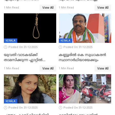
വിലങ്ങുമായി രക്ഷപ്പെട്ട
View All
View All
1 Min Read
1 Min Read
വധശ്രമക്കേസ് പ്രതി പിടിയിൽ
KERALA
KERALA
Posted On 31-12-2025
Posted On 31-12-2025
യുവതി വാടകയ്ക്ക്
കണ്ണൂരിൽ കെ സുധാകരൻ
താമസിക്കുന്ന ഫ്ലാറ്റില്‍
സ്ഥാനാർഥിയായേക്കും
തൂങ്ങിമരിച്ച നിലയില്‍;
View All
View All
1 Min Read
1 Min Read
സംഭവം കൈതപ്പൊയിലില്‍
KERALA
Posted On 31-12-2025
Posted On 31-12-2025