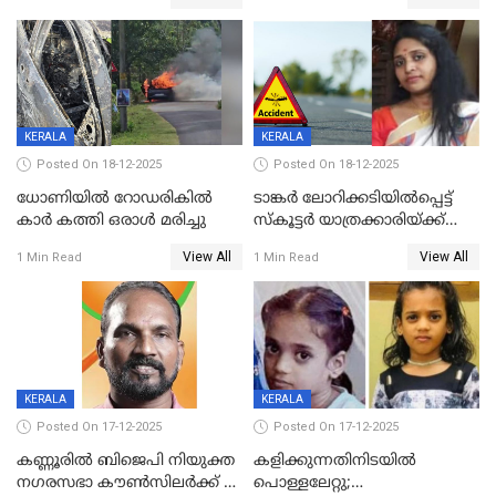
കരണത്തടിച്ചു; CC ടിവി
വാർഡിലെ എൽഡിഎഫ്
ദൃശ്യങ്ങൾ പുറത്ത്
സ്ഥാനാർത്ഥി
KERALA
KERALA
Posted On 18-12-2025
Posted On 18-12-2025
ധോണിയിൽ റോഡരികിൽ
ടാങ്കർ ലോറിക്കടിയിൽപ്പെട്ട്
കാർ കത്തി ഒരാൾ മരിച്ചു
സ്കൂട്ടർ യാത്രക്കാരിയ്ക്ക്
ദാരുണാന്ത്യം; അപകടം
View All
View All
1 Min Read
1 Min Read
കണ്ടോത്ത് ദേശീയ പാതയിൽ
KERALA
KERALA
Posted On 17-12-2025
Posted On 17-12-2025
കണ്ണൂരിൽ ബിജെപി നിയുക്ത
കളിക്കുന്നതിനിടയിൽ
നഗരസഭാ കൗൺസിലർക്ക് 36
പൊള്ളലേറ്റു;