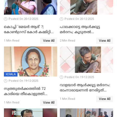
Posted On 20-12-2025
Posted On 20-12-2025
കൊച്ചി 'മേയർ ആര്' ?;
പാലക്കാട്ടെ ആള്‍ക്കൂട്ട
കോണ്‍ഗ്രസ് കോര്‍ കമ്മിറ്റി
മര്‍ദനം; കൂടുതല്‍
യോഗം ചൊവ്വാഴ്ച
അറസ്റ്റുണ്ടാവും, മര്‍ദിച്ചത് 15
View All
View All
1 Min Read
2 Min Read
അംഗ സംഘമെന്ന് വിവരം
KERALA
Posted On 19-12-2025
Posted On 19-12-2025
വാളയാർ ആൾക്കൂട്ട മർദനം:
സ്വത്തുതര്‍ക്കത്തില്‍ 72
രാംനാരായണൻ നേരിട്ടത്
കാരിയെ തീകൊളുത്തി
കൊടും ക്രൂരത; ശരീരത്തിൽ
View All
കൊന്നു;
1 Min Read
നാൽപ്പതിലേറെ
View All
1 Min Read
ക്രൂരകൊലപാതകത്തില്‍
മുറിവുകളെന്ന് പോസ്റ്റ്‌മോർട്ടം
സഹോദരിപുത്രന് ജീവപര്യന്തം
റിപ്പോർട്ട്