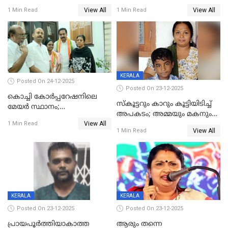
പണവും കവർന്നു;
ചികിത്സയിലിരുന്ന ആള്‍
View All
View All
1 Min Read
1 Min Read
കൊച്ചുമകനും സുഹൃത്തും
മരിച്ചു
അറസ്റ്റിൽ
KERALA
Posted On 24-12-2025
Posted On 23-12-2025
കൊച്ചി കോര്‍പ്പറേഷനിലെ
സ്കൂട്ടറും കാറും കൂട്ടിയിടിച്ച്
മേയര്‍ സ്ഥാനം;
അപകടം; അമ്മയും മകനും
കോണ്‍ഗ്രസില്‍ അതൃപതി
View All
മരിച്ചു, മറ്റൊരു മകൻ
1 Min Read
രൂക്ഷം
View All
1 Min Read
ഗുരുതരാവസ്ഥയിൽ
KERALA
KERALA
Posted On 23-12-2025
Posted On 23-12-2025
പ്രായപൂർത്തിയാകാത്ത
ആരും തന്നെ