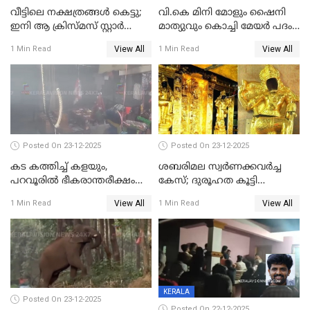
വീട്ടിലെ നക്ഷത്രങ്ങൾ കെട്ടു;
വി.കെ മിനി മോളും ഷൈനി
ഇനി ആ ക്രിസ്മസ് സ്റ്റാർ
മാത്യുവും കൊച്ചി മേയർ പദം
മാത്രം; പൈതങ്ങൾക്ക്
പങ്കിടും; ദീപ്തി മേരി വർഗീസ്
View All
View All
1 Min Read
1 Min Read
വേണ്ടിയുള്ള
മേയറാകില്ല
പിടിവലിക്കിടയിൽ
അപ്പൂപ്പനെതിരെ പോക്സോ
കേസ് ഒടുവിൽ 4 ജീവനുകൾ
പൊലിഞ്ഞു
Posted On 23-12-2025
Posted On 23-12-2025
കട കത്തിച്ച് കളയും,
ശബരിമല സ്വര്‍ണക്കവര്‍ച്ച
പറവൂരില്‍ ഭീകരാന്തരീക്ഷം
കേസ്; ദുരൂഹത കൂട്ടി
സൃഷ്ടിച്ച് കുട്ടി ലഹരിസംഘം
വിദേശവ്യവസായിയുടെ മൊഴി
View All
View All
1 Min Read
1 Min Read
KERALA
Posted On 23-12-2025
Posted On 22-12-2025