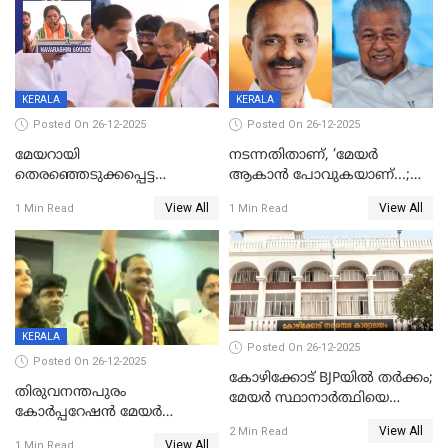
KERALA
KERALA
Posted On 26-12-2025
Posted On 26-12-2025
മേയറായി
നടന്നതിതാണ്, ‘മേയർ
തെരഞ്ഞെടുക്കപ്പെട്ട
ആകാൻ പോവുകയാണ്...;
ശേഷമുള്ള പി ഇന്ദിരയുടെ
ആവട്ടെ, അഭിനന്ദനങ്ങൾ’;
View All
View All
1 Min Read
1 Min Read
ആദ്യ വോട്ട് അസാധു; കണ്ണൂർ
മുഖ്യമന്ത്രിയുടെ ഓഫീസ്
ഡെപ്യൂട്ടി മേയർ സ്ഥാനത്ത്
തന്നെ വിശദീകരിയ്ക്കുന്നു;
താഹിറിന് വിജയം
സത്യമിതാണ്
KERALA
Posted On 26-12-2025
Posted On 26-12-2025
കോഴിക്കോട് BJPയിൽ തർക്കം;
തിരുവനന്തപുരം
മേയർ സ്ഥാനാർത്ഥിയെ
കോര്‍പ്പറേഷന്‍ മേയര്‍
പരസ്യമായി പ്രഖ്യാപിച്ചില്ല
View All
തെരഞ്ഞെടുപ്പ്; സിപിഐഎം
2 Min Read
View All
1 Min Read