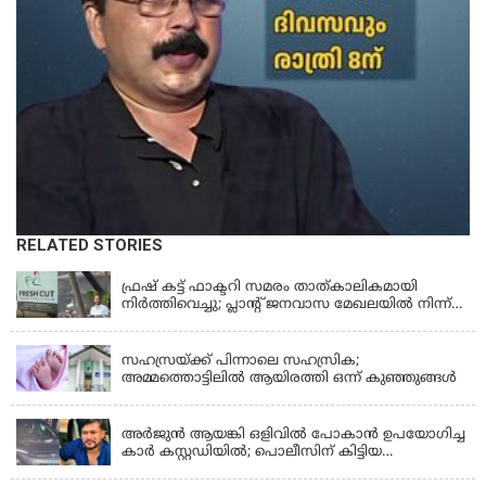
RELATED STORIES
KERALA
ഫ്രഷ് കട്ട് ഫാക്ടറി സമരം താത്കാലികമായി
നിർത്തിവെച്ചു; പ്ലാൻ്റ് ജനവാസ മേഖലയിൽ നിന്ന്
മാറ്റാൻ കമ്പനി സന്നദ്ധത അറിയിച്ചതായി പി.കെ
KERALA
ഫിറോസ് എംഎൽഎ
സഹസ്രയ്ക്ക് പിന്നാലെ സഹസ്രിക;
അമ്മത്തൊട്ടിലില്‍ ആയിരത്തി ഒന്ന് കുഞ്ഞുങ്ങള്‍
KERALA
അർജുൻ ആയങ്കി ഒളിവിൽ പോകാൻ ഉപയോഗിച്ച
കാർ കസ്റ്റഡിയിൽ; പൊലീസിന് കിട്ടിയ
വാഹനത്തിന്റെ ഉടമ അർജുന്റെ ഭാര്യ