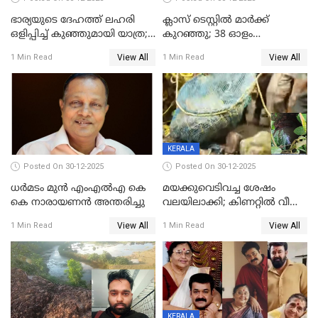
ഭാര്യയുടെ ദേഹത്ത് ലഹരി
ക്ലാസ് ടെസ്റ്റിൽ മാർക്ക്
ഒളിപ്പിച്ച് കുഞ്ഞുമായി യാത്ര;
കുറഞ്ഞു; 38 ഓളം
ഓട്ടോ വളഞ്ഞ് ദമ്പതികളെ
വിദ്യാർഥികളെ ട്യൂഷൻ
View All
View All
1 Min Read
1 Min Read
പിടികൂടി പൊലീസ്
സെന്ററിലെ അധ്യാപകന്‍
മർദിച്ചതായി പരാതി
KERALA
Posted On 30-12-2025
Posted On 30-12-2025
ധർമടം മുൻ എംഎല്‍എ കെ
മയക്കുവെടിവച്ച ശേഷം
കെ നാരായണന്‍ അന്തരിച്ചു
വലയിലാക്കി; കിണറ്റിൽ വീണ
കടുവയെ പുറത്തെത്തിച്ചു
View All
View All
1 Min Read
1 Min Read
KERALA