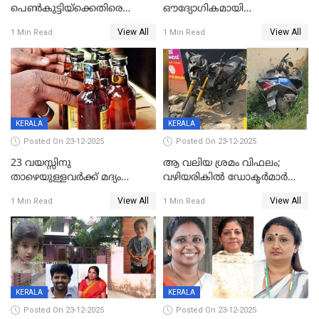
പെൺകുട്ടിയ്ക്കെതിരെ
ഔദ്യോഗികമായി
ലൈംഗികാതിക്രമം; 36കാരന്
അറിയിച്ചിട്ടില്ല, മേയറെ
View All
View All
1 Min Read
1 Min Read
59 വർഷം തടവും 90,൦൦൦ രൂപ
കണ്ടെത്താൻ ഇന്ന് കോർ
പിഴയും ശിക്ഷ
കമ്മിറ്റി കൂടിയില്ല';
അതൃപ്തിയുമായി ദീപ്തി മേരി
വർഗീസ്
KERALA
KERALA
Posted On 23-12-2025
Posted On 23-12-2025
23 വയസ്സിനു
ആ വലിയ ശ്രമം വിഫലം;
താഴെയുള്ളവർക്ക് മദ്യം
വഴിയരികില്‍ ‌ഡോക്ടര്‍മാര്‍
നൽകിയതിനെതിരെ കർശന
ശസ്ത്രക്രിയ നടത്തിയ ലിനു
View All
View All
1 Min Read
1 Min Read
നടപടി;സ്ഥാപനങ്ങൾക്കെതിരെ
മരണത്തിന് കീഴടങ്ങി
രണ്ട് കേസുകൾ
KERALA
KERALA
Posted On 23-12-2025
Posted On 23-12-2025