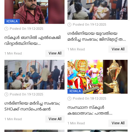
KERALA
Posted On 19-12-2025
Posted On 19-12-2025
ഗര്‍ഭിണിയായ യുവതിയെ
സ്കൂൾ ബസിൽ എൽകെജി
മര്‍ദിച്ച സംഭവം; ജിസ്‌ട്രേറ്റ് തല
വിദ്യാര്‍ത്ഥിനിയെ
അന്വേഷണം വേണമെന്ന്
View All
ലൈംഗികമായി ഉപദ്രവിച്ചു;
1 Min Read
യുവതി
View All
1 Min Read
ക്ലീനര്‍ പിടിയിൽ
KERALA
Posted On 19-12-2025
Posted On 18-12-2025
ഗര്‍ഭിണിയെ മർദിച്ച സംഭവം;
സംസ്ഥാന സ്കൂൾ
SHOക്ക് സസ്പെൻഷൻ
കലോത്സവം: പന്തൽ
View All
കാൽനാട്ടൽ 20 ന്
1 Min Read
View All
1 Min Read