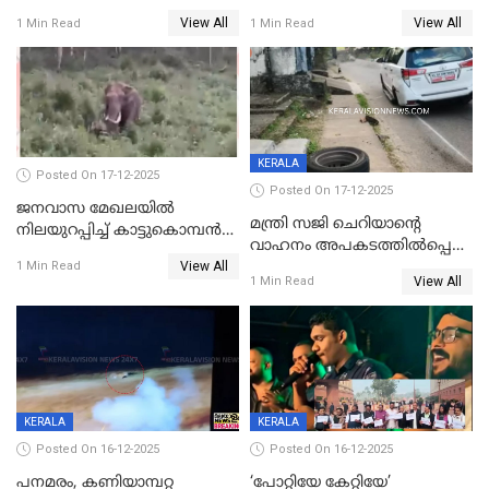
വർഷം തടവുശിക്ഷ
ചികിത്സയിലായിരുന്ന രണ്ടാം
View All
View All
1 Min Read
1 Min Read
ക്ലാസ് വിദ്യാർത്ഥിനി മരിച്ചു
KERALA
Posted On 17-12-2025
Posted On 17-12-2025
ജനവാസ മേഖലയില്‍
മന്ത്രി സജി ചെറിയാന്റെ
നിലയുറപ്പിച്ച് കാട്ടുകൊമ്പന്‍
വാഹനം അപകടത്തിൽപ്പെട്ടു;
പടയപ്പ
View All
മന്ത്രിയും സംഘവും
1 Min Read
View All
1 Min Read
രക്ഷപ്പെട്ടത് തലനാരിടയ്ക്ക്
KERALA
KERALA
Posted On 16-12-2025
Posted On 16-12-2025
പനമരം, കണിയാമ്പറ്റ
‘പോറ്റിയേ കേറ്റിയേ’