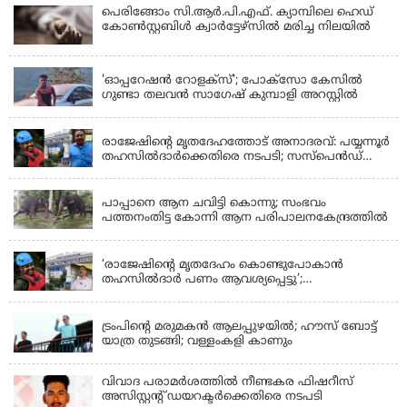
പെരിങ്ങോം സി.ആർ.പി.എഫ്. ക്യാമ്പിലെ ഹെഡ്
കോൺസ്റ്റബിൾ ക്വാർട്ടേഴ്സിൽ മരിച്ച നിലയിൽ
LATEST NEWS
'ഓപ്പറേഷൻ റോളക്സ്'; പോക്സോ കേസിൽ
ഗുണ്ടാ തലവൻ സാഗേഷ് കുമ്പാളി അറസ്റ്റിൽ
KERALA
രാജേഷിന്റെ മൃതദേഹത്തോട് അനാദരവ്: പയ്യന്നൂർ
തഹസിൽദാർക്കെതിരെ നടപടി; സസ്പെൻഡ്
ചെയ്യാൻ നിർദേശം നൽകി മന്ത്രി
KERALA
പാപ്പാനെ ആന ചവിട്ടി കൊന്നു; സംഭവം
പത്തനംതിട്ട കോന്നി ആന പരിപാലനകേന്ദ്രത്തിൽ
KERALA
‘രാജേഷിന്‍റെ മൃതദേഹം കൊണ്ടുപോകാന്‍
തഹസില്‍ദാര്‍ പണം ആവശ്യപ്പെട്ടു’;
ഗുരുതരആരോപണം
LATEST NEWS
ട്രംപിന്റെ മരുമകന്‍ ആലപ്പുഴയില്‍; ഹൗസ് ബോട്ട്
യാത്ര തുടങ്ങി; വള്ളംകളി കാണും
വിവാദ പരാമര്‍ശത്തില്‍ നീണ്ടകര ഫിഷറീസ്
അസിസ്റ്റന്റ് ഡയറക്ടര്‍ക്കെതിരെ നടപടി