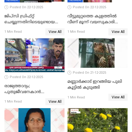
Posted On 22-12-2025
Posted On 22-12-2025
ജിപ്സി ഡ്രിഫ്റ്റ്
വീട്ടുമുറ്റത്തെ കുളത്തിൽ
ചെയ്യുന്നതിനിടെയുണ്ടായ
വീണ് മൂന്ന് വയസുകാരി
അപകടം; 14 വയസുകാരന്
മരിച്ചു
View All
View All
1 Min Read
1 Min Read
ദാരുണാന്ത്യം; ജീപ്സി
ഓടിച്ചയാൾ അറസ്റ്റിൽ.
Posted On 21-12-2025
Posted On 22-12-2025
മണ്ണാർക്കാട് ഇറങ്ങിയ പുലി
രാജ്യത്താദ്യം;
കൂട്ടിൽ കുടുങ്ങി
പുതുജീവനേകാൻ
View All
ഷിബുവിന്റെ ഹൃദയം
1 Min Read
View All
1 Min Read
എറണാകുളം സർക്കാർ
ജനറൽ
ആശുപത്രിയിലെത്തിച്ചു