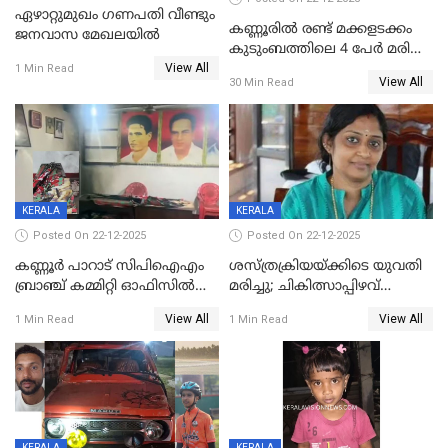
ഏഴാറ്റുമുഖം ഗണപതി വീണ്ടും
കണ്ണൂരിൽ രണ്ട് മക്കളടക്കം
ജനവാസ മേഖലയിൽ
കുടുംബത്തിലെ 4 പേർ മരിച്ച
View All
നിലയിൽ
1 Min Read
View All
30 Min Read
KERALA
KERALA
Posted On 22-12-2025
Posted On 22-12-2025
കണ്ണൂർ പാറാട് സിപിഐഎം
ശസ്ത്രക്രിയയ്‌ക്കിടെ യുവതി
ബ്രാഞ്ച് കമ്മിറ്റി ഓഫിസിൽ
മരിച്ചു; ചികിത്സാപ്പിഴവ്
തീയിട്ടു; നേതാക്കളുടെ
ആരോപിച്ച് ബന്ധുക്കൾ;
View All
View All
1 Min Read
1 Min Read
ചിത്രങ്ങളടക്കം കത്തിയ
സംഭവം മാവേലിക്കരയിൽ
നിലയിൽ
KERALA
KERALA