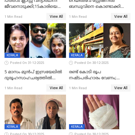
പത്താം ക്ലാസ്സ് വിദ്യാര്‍ഥിനി
റെയിൽവേ സ്റ്റേഷനിൽ
ജീവനൊടുക്കി;15കാരിയെ
ബന്ധുവിനെ കൊണ്ടാക്കി
കണ്ടെത്തിയത്
മടങ്ങുന്നതിനിടെ ടോറസ്സ്
View All
View All
1 Min Read
1 Min Read
കിടപ്പുമുറിയില്‍ തൂങ്ങി മരിച്ച
ലോറി സ്കൂട്ടറിൽ ഇടിച്ചു :
നിലയിൽ
യുവതിക്ക് ദാരുണാന്ത്യം
KERALA
KERALA
Posted On 31-12-2025
Posted On 30-12-2025
5 മാസം മുൻപ് ഇസ്രയേലിൽ
രണ്ട് കോടി രൂപ
ദുരൂഹസാഹചര്യത്തിൽ
നഷ്ടപരിഹാരം വേണം;
മരിച്ചനിലയിൽ കണ്ടെത്തിയ
ജിസിഡിഎക്ക് വക്കീൽ
View All
View All
1 Min Read
1 Min Read
മലയാളി യുവാവിന്റെ ഭാര്യയും
നോട്ടീസയച്ച് ഉമാ തോമസ്
മരിച്ചു
KERALA
KERALA
Posted On 30-12-2025
Posted On 30-12-2025