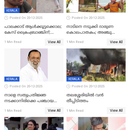
KERALA
Posted On 20-12-2025
Posted On 20-12-2025
പാലക്കാട് ആൾക്കൂട്ടക്കൊല;
നാടിനെ നടുക്കി ദാരുണ
കേസ് ക്രൈംബ്രാഞ്ചിന്;
കൊലപാതകം; അഞ്ചു
DYSPയുടെ നേതൃത്വത്തിൽ
വയസ്സുകാരനെ 'അമ്മ
View All
View All
1 Min Read
1 Min Read
അന്വേഷിക്കും
കഴുത്തുഞെരിച്ച് കൊന്നു
KERALA
KERALA
Posted On 20-12-2025
Posted On 20-12-2025
നാളെ സത്യപ്രതിജ്ഞ
തലശ്ശേരിയിൽ വൻ
നടക്കാനിരിക്കെ പഞ്ചായത്ത്
തീപ്പിടിത്തം
മെമ്പർ മരിച്ചു
View All
View All
1 Min Read
1 Min Read