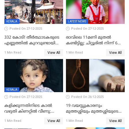
KERALA
LATEST NEWS
Posted On 27-12-2025
Posted On 27-12-2025
332 കോടി! തീർത്ഥാടകരുടെ
രാവിലെ 11മണി മുതൽ
എണ്ണത്തിൽ കുറവുണ്ടായിട്ടും
കണ്ടിട്ടില്ല; ചിറ്റൂരിൽ നിന്ന് 6
ശബരിമലയിൽ വരുമാനം
വയസ്സുകാരനെ കാണാതായി
View All
View All
1 Min Read
1 Min Read
കുതിച്ചുയരുന്നു
KERALA
Posted On 27-12-2025
Posted On 26-12-2025
കളിക്കുന്നതിനിടെ കാൽ
19 വയസ്സുകാരനും
വഴുതി കിണറ്റിൽ വീണു;
മുത്തശ്ശിയും മുത്തശ്ശിയുടെ
ഒന്നര വയസ്സുകാരന്
സഹോദരിയും വീട്ടിൽ തൂങ്ങി
View All
View All
1 Min Read
1 Min Read
ദാരുണാന്ത്യം
മരിച്ചനിലയിൽ