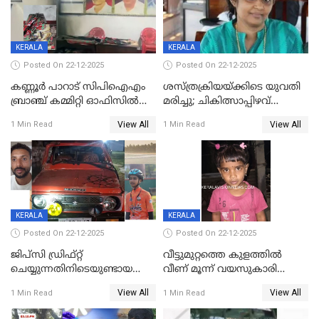
KERALA
KERALA
Posted On 22-12-2025
Posted On 22-12-2025
കണ്ണൂർ പാറാട് സിപിഐഎം
ശസ്ത്രക്രിയയ്‌ക്കിടെ യുവതി
ബ്രാഞ്ച് കമ്മിറ്റി ഓഫിസിൽ
മരിച്ചു; ചികിത്സാപ്പിഴവ്
തീയിട്ടു; നേതാക്കളുടെ
ആരോപിച്ച് ബന്ധുക്കൾ;
View All
View All
1 Min Read
1 Min Read
ചിത്രങ്ങളടക്കം കത്തിയ
സംഭവം മാവേലിക്കരയിൽ
നിലയിൽ
KERALA
KERALA
Posted On 22-12-2025
Posted On 22-12-2025
ജിപ്സി ഡ്രിഫ്റ്റ്
വീട്ടുമുറ്റത്തെ കുളത്തിൽ
ചെയ്യുന്നതിനിടെയുണ്ടായ
വീണ് മൂന്ന് വയസുകാരി
അപകടം; 14 വയസുകാരന്
മരിച്ചു
View All
View All
1 Min Read
1 Min Read
ദാരുണാന്ത്യം; ജീപ്സി
ഓടിച്ചയാൾ അറസ്റ്റിൽ.