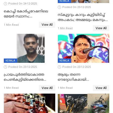
KERALA
Posted On 24-12-2025
Posted On 23-12-2025
കൊച്ചി കോര്‍പ്പറേഷനിലെ
സ്കൂട്ടറും കാറും കൂട്ടിയിടിച്ച്
മേയര്‍ സ്ഥാനം;
അപകടം; അമ്മയും മകനും
കോണ്‍ഗ്രസില്‍ അതൃപതി
View All
മരിച്ചു, മറ്റൊരു മകൻ
1 Min Read
രൂക്ഷം
View All
1 Min Read
ഗുരുതരാവസ്ഥയിൽ
KERALA
KERALA
Posted On 23-12-2025
Posted On 23-12-2025
പ്രായപൂർത്തിയാകാത്ത
ആരും തന്നെ
പെൺകുട്ടിയ്ക്കെതിരെ
ഔദ്യോഗികമായി
ലൈംഗികാതിക്രമം; 36കാരന്
അറിയിച്ചിട്ടില്ല, മേയറെ
View All
View All
1 Min Read
1 Min Read
59 വർഷം തടവും 90,൦൦൦ രൂപ
കണ്ടെത്താൻ ഇന്ന് കോർ
പിഴയും ശിക്ഷ
കമ്മിറ്റി കൂടിയില്ല';
അതൃപ്തിയുമായി ദീപ്തി മേരി
വർഗീസ്