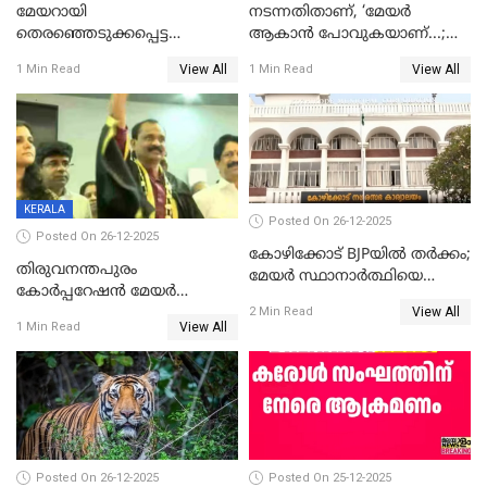
മേയറായി
നടന്നതിതാണ്, ‘മേയർ
തെരഞ്ഞെടുക്കപ്പെട്ട
ആകാൻ പോവുകയാണ്...;
ശേഷമുള്ള പി ഇന്ദിരയുടെ
ആവട്ടെ, അഭിനന്ദനങ്ങൾ’;
View All
View All
1 Min Read
1 Min Read
ആദ്യ വോട്ട് അസാധു; കണ്ണൂർ
മുഖ്യമന്ത്രിയുടെ ഓഫീസ്
ഡെപ്യൂട്ടി മേയർ സ്ഥാനത്ത്
തന്നെ വിശദീകരിയ്ക്കുന്നു;
താഹിറിന് വിജയം
സത്യമിതാണ്
KERALA
Posted On 26-12-2025
Posted On 26-12-2025
കോഴിക്കോട് BJPയിൽ തർക്കം;
തിരുവനന്തപുരം
മേയർ സ്ഥാനാർത്ഥിയെ
കോര്‍പ്പറേഷന്‍ മേയര്‍
പരസ്യമായി പ്രഖ്യാപിച്ചില്ല
View All
തെരഞ്ഞെടുപ്പ്; സിപിഐഎം
2 Min Read
View All
1 Min Read
ഹൈക്കോടതിയിലേക്ക്;
സത്യപ്രതിജ്ഞ ചടങ്ങില്‍
ചട്ടലംഘനമെന്ന് പാർട്ടി
Posted On 26-12-2025
Posted On 25-12-2025