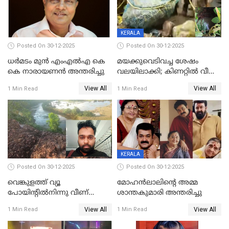
KERALA
Posted On 30-12-2025
Posted On 30-12-2025
ധർമടം മുൻ എംഎല്‍എ കെ
മയക്കുവെടിവച്ച ശേഷം
കെ നാരായണന്‍ അന്തരിച്ചു
വലയിലാക്കി; കിണറ്റിൽ വീണ
കടുവയെ പുറത്തെത്തിച്ചു
View All
View All
1 Min Read
1 Min Read
KERALA
Posted On 30-12-2025
Posted On 30-12-2025
വെങ്കുളത്ത് വ്യൂ
മോഹന്‍ലാലിന്‍റെ അമ്മ
പോയിന്റിൽനിന്നു വീണ്
ശാന്തകുമാരി അന്തരിച്ചു
യുവാവ് മരിച്ചു
View All
View All
1 Min Read
1 Min Read