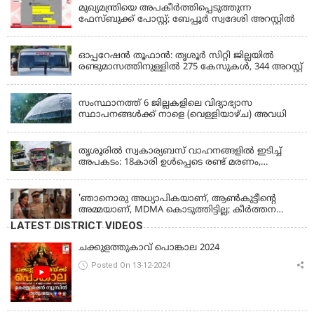
മുഖ്യമന്ത്രിയെ അപകീർത്തിപ്പെടുത്തുന്ന
ഫേസ്‌ബുക്ക് പോസ്റ്റ്; ബേപ്പൂർ സ്വദേശി അറസ്റ്റിൽ
KERALA
ഓപ്പറേഷൻ തൂഫാൻ: തൃശൂർ സിറ്റി ജില്ലയിൽ
രണ്ടുമാസത്തിനുള്ളിൽ 275 കേസുകൾ, 344 അറസ്റ്റ്
KERALA
സംസ്ഥാനത്ത് 6 ജില്ലകളിലെ വിദ്യാഭ്യാസ
സ്ഥാപനങ്ങൾക്ക് നാളെ (വെള്ളിയാഴ്ച) അവധി
KERALA
തൃശൂരിൽ സ്വകാര്യബസ് വാഹനങ്ങളില്‍ ഇടിച്ച്
അപകടം: 18കാരി ഉൾപ്പെടെ രണ്ട് മരണം,
പത്തോളം പേർക്ക് പരിക്ക്
KERALA
'ഞാനൊരു അധ്യാപികയാണ്, ആണ്‍കുട്ടീന്റെ
അമ്മയാണ്‌, MDMA കൊടുത്തിട്ടില്ല; കീർത്തന
മാധ്യമങ്ങളോട്; പൊലീസ് കസ്റ്റഡിയിൽ വിട്ട്
LATEST DISTRICT VIDEOS
കോടതി, ജാമ്യാപേക്ഷ തള്ളി
ചക്കുളത്തുകാവ് പൊങ്കാല 2024
Posted On 13-12-2024