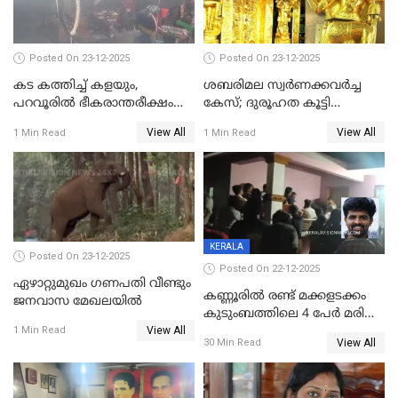
പൊലിഞ്ഞു
Posted On 23-12-2025
Posted On 23-12-2025
കട കത്തിച്ച് കളയും,
ശബരിമല സ്വര്‍ണക്കവര്‍ച്ച
പറവൂരില്‍ ഭീകരാന്തരീക്ഷം
കേസ്; ദുരൂഹത കൂട്ടി
സൃഷ്ടിച്ച് കുട്ടി ലഹരിസംഘം
വിദേശവ്യവസായിയുടെ മൊഴി
View All
View All
1 Min Read
1 Min Read
KERALA
Posted On 23-12-2025
Posted On 22-12-2025
ഏഴാറ്റുമുഖം ഗണപതി വീണ്ടും
കണ്ണൂരിൽ രണ്ട് മക്കളടക്കം
ജനവാസ മേഖലയിൽ
കുടുംബത്തിലെ 4 പേർ മരിച്ച
View All
നിലയിൽ
1 Min Read
View All
30 Min Read