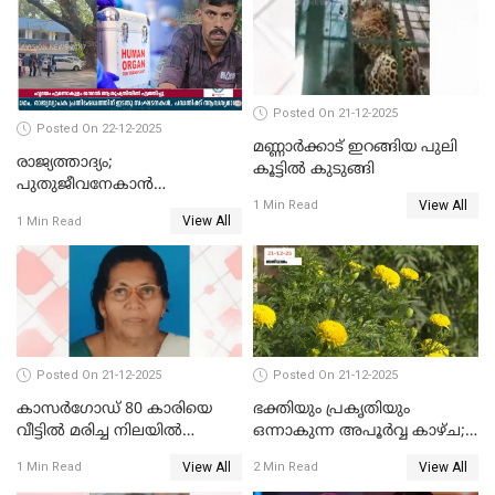
Posted On 21-12-2025
Posted On 22-12-2025
മണ്ണാർക്കാട് ഇറങ്ങിയ പുലി
രാജ്യത്താദ്യം;
കൂട്ടിൽ കുടുങ്ങി
പുതുജീവനേകാൻ
View All
ഷിബുവിന്റെ ഹൃദയം
1 Min Read
View All
1 Min Read
എറണാകുളം സർക്കാർ
ജനറൽ
ആശുപത്രിയിലെത്തിച്ചു
Posted On 21-12-2025
Posted On 21-12-2025
കാസർഗോഡ് 80 കാരിയെ
ഭക്തിയും പ്രകൃതിയും
വീട്ടിൽ മരിച്ച നിലയിൽ
ഒന്നാകുന്ന അപൂര്‍വ്വ കാഴ്ച;
കണ്ടെത്തി
ഭക്തർക്ക്
View All
View All
1 Min Read
2 Min Read
കാഴ്ചാനുഭവമൊരുക്കി