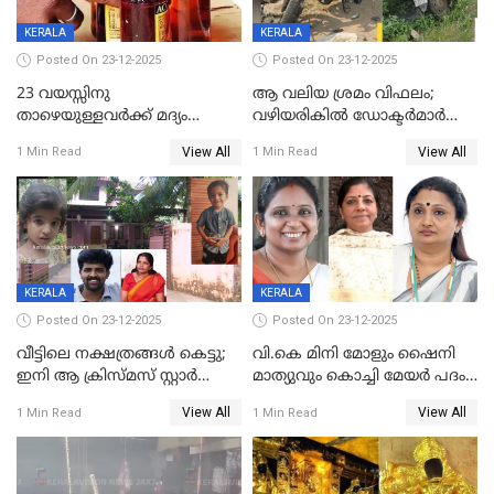
KERALA
KERALA
Posted On 23-12-2025
Posted On 23-12-2025
23 വയസ്സിനു
ആ വലിയ ശ്രമം വിഫലം;
താഴെയുള്ളവർക്ക് മദ്യം
വഴിയരികില്‍ ‌ഡോക്ടര്‍മാര്‍
നൽകിയതിനെതിരെ കർശന
ശസ്ത്രക്രിയ നടത്തിയ ലിനു
View All
View All
1 Min Read
1 Min Read
നടപടി;സ്ഥാപനങ്ങൾക്കെതിരെ
മരണത്തിന് കീഴടങ്ങി
രണ്ട് കേസുകൾ
KERALA
KERALA
Posted On 23-12-2025
Posted On 23-12-2025
വീട്ടിലെ നക്ഷത്രങ്ങൾ കെട്ടു;
വി.കെ മിനി മോളും ഷൈനി
ഇനി ആ ക്രിസ്മസ് സ്റ്റാർ
മാത്യുവും കൊച്ചി മേയർ പദം
മാത്രം; പൈതങ്ങൾക്ക്
പങ്കിടും; ദീപ്തി മേരി വർഗീസ്
View All
View All
1 Min Read
1 Min Read
വേണ്ടിയുള്ള
മേയറാകില്ല
പിടിവലിക്കിടയിൽ
അപ്പൂപ്പനെതിരെ പോക്സോ
കേസ് ഒടുവിൽ 4 ജീവനുകൾ