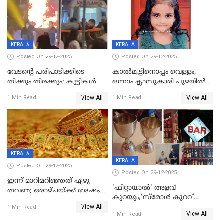
KERALA
KERALA
Posted On 29-12-2025
Posted On 29-12-2025
വേടന്റെ പരിപാടിക്കിടെ
കാൽമുട്ടിനൊപ്പം വെള്ളം,
തിക്കും തിരക്കും; കുട്ടികള്‍
ഒന്നാം ക്ലാസുകാരി പുഴയിൽ
ഉള്‍പ്പെടെ നിരവധി പേര്‍ക്ക്
മുങ്ങി മരിച്ചു; ദാരുണ സംഭവം
View All
View All
1 Min Read
1 Min Read
പരിക്ക്; പാളം മറികടന്ന
കുട്ടികൾക്കൊപ്പം
യുവാവ് ട്രെയിന്‍ തട്ടി മരിച്ചു
കളിക്കുന്നതിനിടെ
KERALA
KERALA
Posted On 29-12-2025
Posted On 29-12-2025
ഇന്ന് മാറിമറിഞ്ഞത് ഏഴു
'ഫിറ്റായാൽ' അളവ്
തവണ; ഒരാഴ്ചയ്ക്ക് ശേഷം
കുറയും,'സ്‌മോൾ കുറവ്
സ്വർണവിലയിൽ ഇടിവ്
View All
പിടികൂടി; ബാറിന് 25,000 രൂപ
1 Min Read
View All
1 Min Read
പിഴ