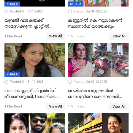
KERALA
KERALA
Posted On 31-12-2025
Posted On 31-12-2025
യുവതി വാടകയ്ക്ക്
കണ്ണൂരിൽ കെ സുധാകരൻ
താമസിക്കുന്ന ഫ്ലാറ്റില്‍
സ്ഥാനാർഥിയായേക്കും
തൂങ്ങിമരിച്ച നിലയില്‍;
View All
View All
1 Min Read
1 Min Read
സംഭവം കൈതപ്പൊയിലില്‍
KERALA
Posted On 31-12-2025
Posted On 31-12-2025
പത്താം ക്ലാസ്സ് വിദ്യാര്‍ഥിനി
റെയിൽവേ സ്റ്റേഷനിൽ
ജീവനൊടുക്കി;15കാരിയെ
ബന്ധുവിനെ കൊണ്ടാക്കി
കണ്ടെത്തിയത്
മടങ്ങുന്നതിനിടെ ടോറസ്സ്
View All
View All
1 Min Read
1 Min Read
കിടപ്പുമുറിയില്‍ തൂങ്ങി മരിച്ച
ലോറി സ്കൂട്ടറിൽ ഇടിച്ചു :
നിലയിൽ
യുവതിക്ക് ദാരുണാന്ത്യം