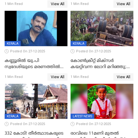
ബിജെപി പാളയത്തിലെത്തിയ
മുറിച്ചുകടക്കുന്നതിനിടെ
View All
View All
1 Min Read
1 Min Read
എട്ട് പേര്‍ ഉള്‍പ്പെടെ
അപകടം മലപ്പുറത്ത്
പത്തുപേരെ പുറത്താക്കി,
ചൊവ്വന്നൂരിലും നടപടി
KERALA
KERALA
Posted On 27-12-2025
Posted On 27-12-2025
കണ്ണൂരിൽ യു.പി
കോണ്‍ക്രീറ്റ് മിക്‌സര്‍
സ്വദേശിയുടെ മരണത്തിൽ
കയറ്റിവന്ന ലോറി മറിഞ്ഞു;
അഞ്ചംഗ സംഘത്തിനെതിരെ
രണ്ടുപേര്‍ക്ക് ദാരുണാന്ത്യം;
View All
View All
1 Min Read
1 Min Read
കേസ്; തർക്കമുണ്ടായത്
അപകടം കണ്ണൂരിൽ
ഫേഷ്യലിന് 300 രൂപ
ആവശ്യപ്പെട്ടതിനെച്ചൊല്ലി
KERALA
LATEST NEWS
Posted On 27-12-2025
Posted On 27-12-2025
332 കോടി! തീർത്ഥാടകരുടെ
രാവിലെ 11മണി മുതൽ