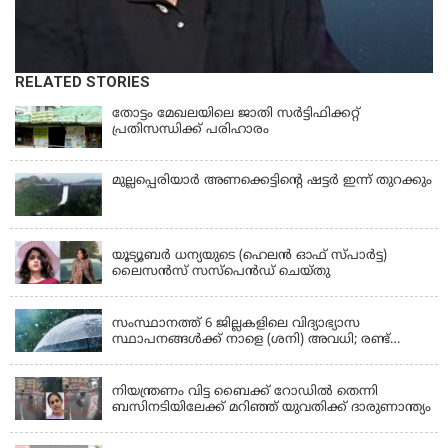
RELATED STORIES
തോട്ടം മേഖലയിലെ ജാതി സര്‍ട്ടിഫിക്കറ്റ്
പ്രതിസന്ധിക്ക് പരിഹാരം
മുല്ലപ്പെരിയാര്‍ അണക്കെട്ടിൻ്റെ ഷട്ടര്‍ ഇന്ന് തുറക്കും
KERALA
യൂട്യൂബർ ധന്യയുടെ (ഹെലൻ ഓഫ് സ്പാർട്ട)
ലൈസൻസ് സസ്‌പെൻഡ് ചെയ്തു
KERALA
സംസ്ഥാനത്ത് 6 ജില്ലകളിലെ വിദ്യാഭ്യാസ
സ്ഥാപനങ്ങൾക്ക് നാളെ (ശനി) അവധി; രണ്ട്
ജില്ലകളിൽ അവധി പ്രൊഫഷണൽ കോളേജുകൾ
KERALA
ഒഴികെ
നിയന്ത്രണം വിട്ട ബൈക്ക് റോഡിൽ തെന്നി
ബസിനടിയിലേക്ക് മറിഞ്ഞ് യുവതിക്ക് ദാരുണാന്ത്യം
KERALA