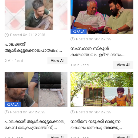
ശബരീ നന്ദനം
KERALA
Posted On 21-12-2025
Posted On 20-12-2025
പാലക്കാട്‌
സംസ്ഥാന സ്കൂൾ
ആൾകൂട്ടക്കൊലപാതകം;
കലോത്സവം: ഉദ്ഘാടനം
അന്വേഷണം
View All
മുഖ്യമന്ത്രി, സമാപനത്തിൽ
2 Min Read
ഊർജ്ജിതമാക്കിമാക്കി
View All
1 Min Read
മുഖ്യാതിഥിയായി
ക്രൈംബ്രാഞ്ച്
മോഹൻലാൽ
KERALA
Posted On 20-12-2025
Posted On 20-12-2025
പാലക്കാട് ആൾക്കൂട്ടക്കൊല;
നാടിനെ നടുക്കി ദാരുണ
കേസ് ക്രൈംബ്രാഞ്ചിന്;
കൊലപാതകം; അഞ്ചു
DYSPയുടെ നേതൃത്വത്തിൽ
വയസ്സുകാരനെ 'അമ്മ