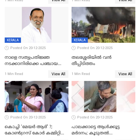
View All
View All
1 Min Read
1 Min Read
അന്വേഷിക്കും
കഴുത്തുഞെരിച്ച് കൊന്നു
KERALA
KERALA
Posted On 20-12-2025
Posted On 20-12-2025
നാളെ സത്യപ്രതിജ്ഞ
തലശ്ശേരിയിൽ വൻ
നടക്കാനിരിക്കെ പഞ്ചായത്ത്
തീപ്പിടിത്തം
മെമ്പർ മരിച്ചു
View All
View All
1 Min Read
1 Min Read
Posted On 20-12-2025
Posted On 20-12-2025
കൊച്ചി 'മേയർ ആര്' ?;
പാലക്കാട്ടെ ആള്‍ക്കൂട്ട
കോണ്‍ഗ്രസ് കോര്‍ കമ്മിറ്റി
മര്‍ദനം; കൂടുതല്‍
യോഗം ചൊവ്വാഴ്ച
അറസ്റ്റുണ്ടാവും, മര്‍ദിച്ചത് 15