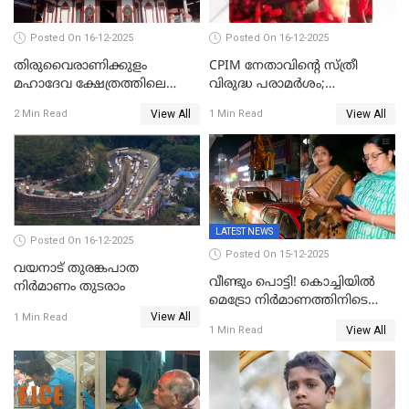
Posted On 16-12-2025
Posted On 16-12-2025
തിരുവൈരാണിക്കുളം
CPIM നേതാവിൻ്റെ സ്ത്രീ
മഹാദേവ ക്ഷേത്രത്തിലെ
വിരുദ്ധ പരാമർശം;
നടതുറപ്പ് മഹോത്സവത്തിന്
കേസെടുത്ത് പൊലീസ്
View All
View All
2 Min Read
1 Min Read
ജനുവരി 2 ന് തുടക്കമാകും
LATEST NEWS
Posted On 16-12-2025
Posted On 15-12-2025
വയനാട് തുരങ്കപാത
വീണ്ടും പൊട്ടി! കൊച്ചിയിൽ
നിർമാണം തുടരാം
മെട്രോ നിർമാണത്തിനിടെ
View All
കുടിവെള്ള പൈപ്പ് പൊട്ടി,
1 Min Read
View All
1 Min Read
റോഡിൽ ഗതാഗത കുരുക്ക്,
കലൂർ സ്റ്റേഡിയം റോഡ്
ഉപരോധിച്ച് കോൺഗ്രസ്