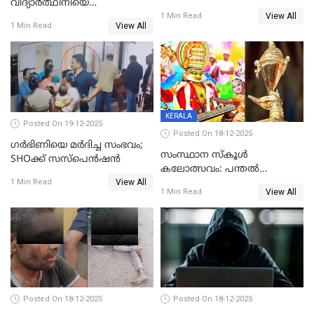
വിദ്യാര്‍ത്ഥിനിയെ
അന്വേഷണം വേണമെന്ന്
View All
ലൈംഗികമായി ഉപദ്രവിച്ചു;
1 Min Read
യുവതി
View All
1 Min Read
ക്ലീനര്‍ പിടിയിൽ
KERALA
Posted On 19-12-2025
Posted On 18-12-2025
ഗര്‍ഭിണിയെ മർദിച്ച സംഭവം;
സംസ്ഥാന സ്കൂൾ
SHOക്ക് സസ്പെൻഷൻ
കലോത്സവം: പന്തൽ
View All
കാൽനാട്ടൽ 20 ന്
1 Min Read
View All
1 Min Read
Posted On 18-12-2025
Posted On 18-12-2025