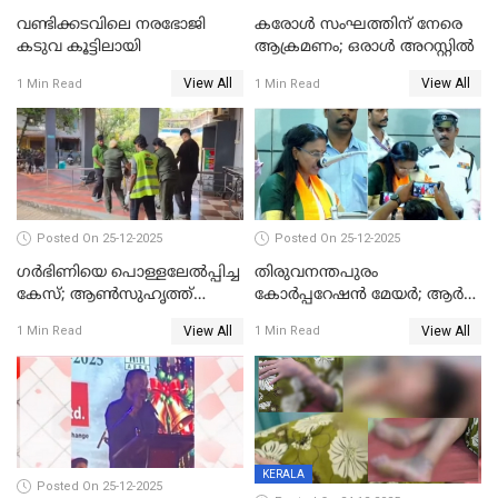
വണ്ടിക്കടവിലെ നരഭോജി
കരോള്‍ സംഘത്തിന് നേരെ
കടുവ കൂട്ടിലായി
ആക്രമണം; ഒരാള്‍ അറസ്റ്റില്‍
View All
View All
1 Min Read
1 Min Read
Posted On 25-12-2025
Posted On 25-12-2025
ഗര്‍ഭിണിയെ പൊള്ളലേല്‍പ്പിച്ച
തിരുവനന്തപുരം
കേസ്; ആണ്‍സുഹൃത്ത്
കോര്‍പ്പറേഷന്‍ മേയർ; ആര്‍
പിടിയില്‍
ശ്രീലേഖയ്ക്ക് മുൻതൂക്കം
View All
View All
1 Min Read
1 Min Read
KERALA
Posted On 25-12-2025