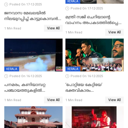
KERALA
Posted On 17-12-2025
Posted On 17-12-2025
ജനവാസ മേഖലയില്‍
മന്ത്രി സജി ചെറിയാന്റെ
നിലയുറപ്പിച്ച് കാട്ടുകൊമ്പന്‍
വാഹനം അപകടത്തിൽപ്പെട്ടു;
പടയപ്പ
View All
മന്ത്രിയും സംഘവും
1 Min Read
View All
1 Min Read
രക്ഷപ്പെട്ടത് തലനാരിടയ്ക്ക്
KERALA
KERALA
Posted On 16-12-2025
Posted On 16-12-2025
പനമരം, കണിയാമ്പറ്റ
‘പോറ്റിയേ കേറ്റിയേ’
പഞ്ചായത്തുകളിൽ
ഭക്തവികാരം
ബുധനാഴ്ച വിദ്യാഭ്യാസ
വ്രണപ്പെടുത്തിയെന്നു
View All
View All
1 Min Read
1 Min Read
സ്ഥാപനങ്ങൾക്ക് അവധി
ഡിജിപിക്ക് പരാതി; ശക്തമായ
നടപടി വേണമെന്നു
സിപിഐഎമ്മും