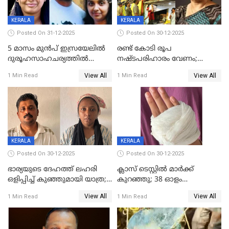
KERALA
KERALA
Posted On 31-12-2025
Posted On 30-12-2025
5 മാസം മുൻപ് ഇസ്രയേലിൽ
രണ്ട് കോടി രൂപ
ദുരൂഹസാഹചര്യത്തിൽ
നഷ്ടപരിഹാരം വേണം;
മരിച്ചനിലയിൽ കണ്ടെത്തിയ
ജിസിഡിഎക്ക് വക്കീൽ
View All
View All
1 Min Read
1 Min Read
മലയാളി യുവാവിന്റെ ഭാര്യയും
നോട്ടീസയച്ച് ഉമാ തോമസ്
മരിച്ചു
KERALA
KERALA
Posted On 30-12-2025
Posted On 30-12-2025
ഭാര്യയുടെ ദേഹത്ത് ലഹരി
ക്ലാസ് ടെസ്റ്റിൽ മാർക്ക്
ഒളിപ്പിച്ച് കുഞ്ഞുമായി യാത്ര;
കുറഞ്ഞു; 38 ഓളം
ഓട്ടോ വളഞ്ഞ് ദമ്പതികളെ
വിദ്യാർഥികളെ ട്യൂഷൻ
View All
View All
1 Min Read
1 Min Read
പിടികൂടി പൊലീസ്
സെന്ററിലെ അധ്യാപകന്‍
മർദിച്ചതായി പരാതി