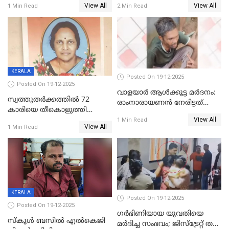
View All
View All
1 Min Read
2 Min Read
അംഗ സംഘമെന്ന് വിവരം
KERALA
Posted On 19-12-2025
Posted On 19-12-2025
വാളയാർ ആൾക്കൂട്ട മർദനം:
സ്വത്തുതര്‍ക്കത്തില്‍ 72
രാംനാരായണൻ നേരിട്ടത്
കാരിയെ തീകൊളുത്തി
കൊടും ക്രൂരത; ശരീരത്തിൽ
View All
കൊന്നു;
1 Min Read
നാൽപ്പതിലേറെ
View All
1 Min Read
ക്രൂരകൊലപാതകത്തില്‍
മുറിവുകളെന്ന് പോസ്റ്റ്‌മോർട്ടം
സഹോദരിപുത്രന് ജീവപര്യന്തം
റിപ്പോർട്ട്
KERALA
Posted On 19-12-2025
Posted On 19-12-2025
ഗര്‍ഭിണിയായ യുവതിയെ
സ്കൂൾ ബസിൽ എൽകെജി
മര്‍ദിച്ച സംഭവം; ജിസ്‌ട്രേറ്റ് തല