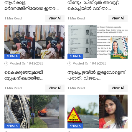
ആൾക്കൂട്ട
വീണ്ടും 'ഡിജിറ്റല്‍ അറസ്റ്റ്';
മർദനത്തിനിരയായ ഇതര
കൊച്ചിയില്‍ വനിതാ
സംസ്ഥാന തൊഴിലാളി മരിച്ചു;
ഡോക്ടര്‍ക്ക് നഷ്ടമായത് 6.38
View All
View All
1 Min Read
1 Min Read
നടുക്കുന്ന സംഭവം
കോടി രൂപ
വാളയാറിൽ
KERALA
KERALA
Posted On 18-12-2025
Posted On 18-12-2025
കൈക്കുഞ്ഞുമായി
ആലപ്പുഴയിൽ ഇരട്ടവോട്ടെന്ന്
സ്റ്റേഷനിലെത്തിയ
പരാതി; വിജയം
യുവതിയ്ക്ക് മർദ്ദനം; സിഐ
റദ്ദാക്കണമെന്ന് വലിയമരം
View All
View All
1 Min Read
1 Min Read
കരണത്തടിച്ചു; CC ടിവി
വാർഡിലെ എൽഡിഎഫ്
ദൃശ്യങ്ങൾ പുറത്ത്
സ്ഥാനാർത്ഥി
KERALA
KERALA