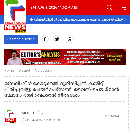
SAT AUG 8, 2026 11:52 AM IST
വിജയ്‌യിൽ നിന്ന് വിവാഹമോചനം വേണ്ട; കോടതിയിൽ നിലപാ
Share this Article
Home
District
Malappuram
മുസ്‌ലിംലീഗ് കോട്ടക്കല്‍ മുനിസിപ്പല്‍ കമ്മിറ്റി
പിരിച്ചുവിട്ടു; ചെയര്‍പേഴ്‌സണ്‍, വൈസ് ചെയര്‍മാന്‍
സ്ഥാനം രാജിവെക്കാൻ നിർദേശം
വെബ് ടീം
1 Min Read
Posted On 12-12-2023