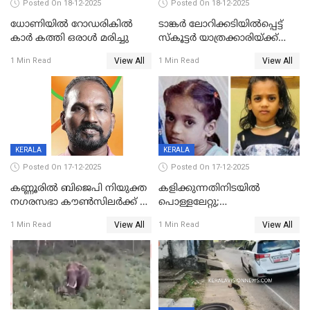
Posted On 18-12-2025
Posted On 18-12-2025
ധോണിയിൽ റോഡരികിൽ
ടാങ്കർ ലോറിക്കടിയിൽപ്പെട്ട്
കാർ കത്തി ഒരാൾ മരിച്ചു
സ്കൂട്ടർ യാത്രക്കാരിയ്ക്ക്
ദാരുണാന്ത്യം; അപകടം
View All
View All
1 Min Read
1 Min Read
കണ്ടോത്ത് ദേശീയ പാതയിൽ
KERALA
KERALA
Posted On 17-12-2025
Posted On 17-12-2025
കണ്ണൂരിൽ ബിജെപി നിയുക്ത
കളിക്കുന്നതിനിടയിൽ
നഗരസഭാ കൗൺസിലർക്ക് 36
പൊള്ളലേറ്റു;
വർഷം തടവുശിക്ഷ
ചികിത്സയിലായിരുന്ന രണ്ടാം
View All
View All
1 Min Read
1 Min Read
ക്ലാസ് വിദ്യാർത്ഥിനി മരിച്ചു