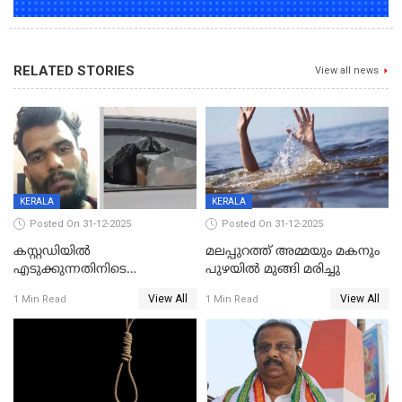
RELATED STORIES
View all news
KERALA
KERALA
Posted On 31-12-2025
Posted On 31-12-2025
കസ്റ്റഡിയിൽ
മലപ്പുറത്ത് അമ്മയും മകനും
എടുക്കുന്നതിനിടെ
പുഴയിൽ മുങ്ങി മരിച്ചു
വിലങ്ങുമായി രക്ഷപ്പെട്ട
View All
View All
1 Min Read
1 Min Read
വധശ്രമക്കേസ് പ്രതി പിടിയിൽ