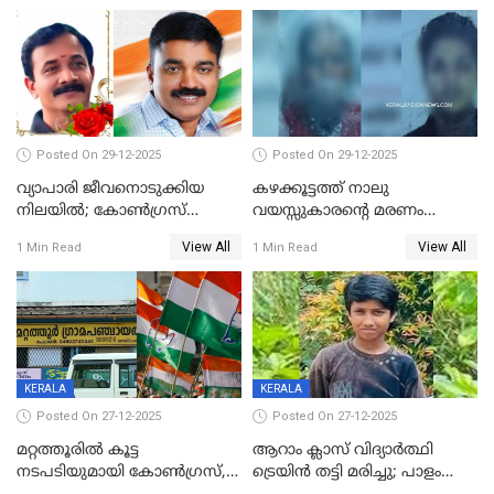
Posted On 29-12-2025
Posted On 29-12-2025
വ്യാപാരി ജീവനൊടുക്കിയ
കഴക്കൂട്ടത്ത് നാലു
നിലയില്‍; കോണ്‍ഗ്രസ്
വയസ്സുകാരന്റെ മരണം
കൗണ്‍സിലറുടെ
കൊലപാതകം: അമ്മയും
View All
View All
1 Min Read
1 Min Read
മാനസികപീഡനമെന്ന് കുറിപ്പ്
സുഹൃത്തും പൊലീസ്
കസ്റ്റഡിയിൽ
KERALA
KERALA
Posted On 27-12-2025
Posted On 27-12-2025
മറ്റത്തൂരിൽ കൂട്ട
ആറാം ക്ലാസ് വിദ്യാർത്ഥി
നടപടിയുമായി കോണ്‍ഗ്രസ്,
ട്രെയിൻ തട്ടി മരിച്ചു; പാളം