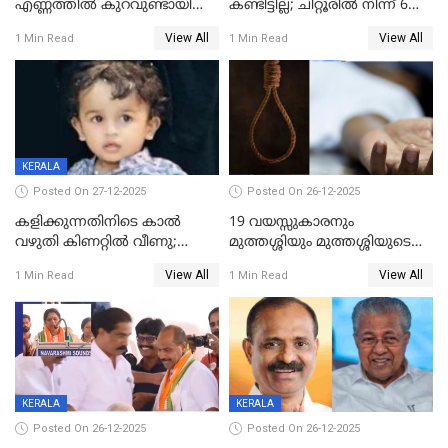
എണ്ണത്തിൽ കുറവുണ്ടായിട്ടും
കണ്ടിട്ടില്ല; ചിറ്റൂരിൽ നിന്ന് 6
ശബരിമലയിൽ വരുമാനം
വയസ്സുകാരനെ കാണാതായി
View All
View All
1 Min Read
1 Min Read
കുതിച്ചുയരുന്നു
KERALA
Posted On 27-12-2025
Posted On 26-12-2025
കളിക്കുന്നതിനിടെ കാൽ
19 വയസ്സുകാരനും
വഴുതി കിണറ്റിൽ വീണു;
മുത്തശ്ശിയും മുത്തശ്ശിയുടെ
ഒന്നര വയസ്സുകാരന്
സഹോദരിയും വീട്ടിൽ തൂങ്ങി
View All
View All
1 Min Read
1 Min Read
ദാരുണാന്ത്യം
മരിച്ചനിലയിൽ
KERALA
KERALA
Posted On 26-12-2025
Posted On 26-12-2025