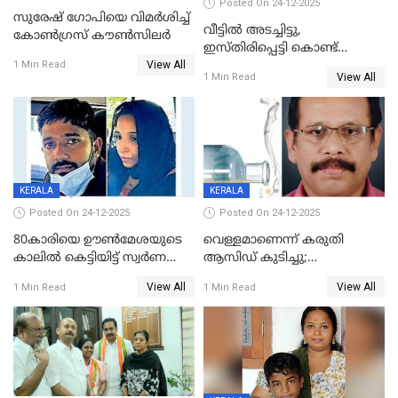
Posted On 24-12-2025
സുരേഷ് ഗോപിയെ വിമര്‍ശിച്ച്
വീട്ടിൽ അടച്ചിട്ടു,
കോണ്‍ഗ്രസ് കൗണ്‍സിലര്‍
ഇസ്തിരിപ്പെട്ടി കൊണ്ട്
View All
പൊള്ളിച്ചു; 8 മാസം
1 Min Read
View All
1 Min Read
ഗർഭിണിയായ യുവതിക്ക് ക്രൂര
മർദനം
KERALA
KERALA
Posted On 24-12-2025
Posted On 24-12-2025
80കാരിയെ ഊൺമേശയുടെ
വെള്ളമാണെന്ന് കരുതി
കാലിൽ കെട്ടിയിട്ട് സ്വർണവും
ആസിഡ് കുടിച്ചു;
പണവും കവർന്നു;
ചികിത്സയിലിരുന്ന ആള്‍
View All
View All
1 Min Read
1 Min Read
കൊച്ചുമകനും സുഹൃത്തും
മരിച്ചു
അറസ്റ്റിൽ