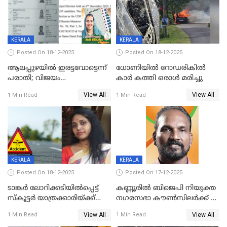
KERALA
KERALA
Posted On 18-12-2025
Posted On 18-12-2025
ആലപ്പുഴയിൽ ഇരട്ടവോട്ടെന്ന്
ധോണിയിൽ റോഡരികിൽ
പരാതി; വിജയം
കാർ കത്തി ഒരാൾ മരിച്ചു
റദ്ദാക്കണമെന്ന് വലിയമരം
View All
View All
1 Min Read
1 Min Read
വാർഡിലെ എൽഡിഎഫ്
സ്ഥാനാർത്ഥി
KERALA
KERALA
Posted On 18-12-2025
Posted On 17-12-2025
ടാങ്കർ ലോറിക്കടിയിൽപ്പെട്ട്
കണ്ണൂരിൽ ബിജെപി നിയുക്ത
സ്കൂട്ടർ യാത്രക്കാരിയ്ക്ക്
നഗരസഭാ കൗൺസിലർക്ക് 36
ദാരുണാന്ത്യം; അപകടം
വർഷം തടവുശിക്ഷ
View All
View All
1 Min Read
1 Min Read
കണ്ടോത്ത് ദേശീയ പാതയിൽ