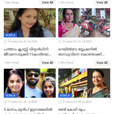
View All
View All
1 Min Read
1 Min Read
സംഭവം കൈതപ്പൊയിലില്‍
KERALA
Posted On 31-12-2025
Posted On 31-12-2025
പത്താം ക്ലാസ്സ് വിദ്യാര്‍ഥിനി
റെയിൽവേ സ്റ്റേഷനിൽ
ജീവനൊടുക്കി;15കാരിയെ
ബന്ധുവിനെ കൊണ്ടാക്കി
കണ്ടെത്തിയത്
മടങ്ങുന്നതിനിടെ ടോറസ്സ്
View All
View All
1 Min Read
1 Min Read
കിടപ്പുമുറിയില്‍ തൂങ്ങി മരിച്ച
ലോറി സ്കൂട്ടറിൽ ഇടിച്ചു :
നിലയിൽ
യുവതിക്ക് ദാരുണാന്ത്യം
KERALA
KERALA
Posted On 31-12-2025
Posted On 30-12-2025
5 മാസം മുൻപ് ഇസ്രയേലിൽ
രണ്ട് കോടി രൂപ