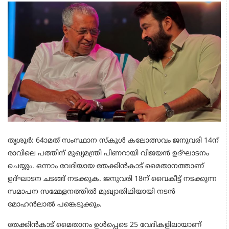
തൃശൂർ: 64ാമത് സംസ്ഥാന സ്കൂൾ കലോത്സവം ജനുവരി 14ന്
രാവിലെ പത്തിന് മുഖ്യമന്ത്രി പിണറായി വിജയൻ ഉദ്ഘാടനം
ചെയ്യും. ഒന്നാം വേദിയായ തേക്കിൻകാട് മൈതാനത്താണ്
ഉദ്ഘാടന ചടങ്ങ് നടക്കുക. ജനുവരി 18ന് വൈകീട്ട് നടക്കുന്ന
സമാപന സമ്മേളനത്തിൽ മുഖ്യാതിഥിയായി നടൻ
മോഹൻലാൽ പങ്കെടുക്കും.
തേക്കിൻകാട് മൈതാനം ഉൾപ്പെടെ 25 വേദികളിലായാണ്