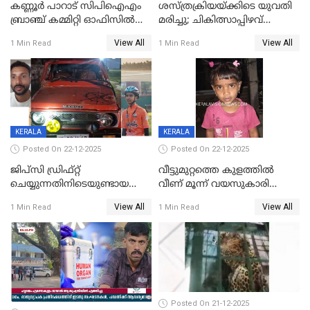
കണ്ണൂർ പാറാട് സിപിഐഎം
ശസ്ത്രക്രിയയ്‌ക്കിടെ യുവതി
ബ്രാഞ്ച് കമ്മിറ്റി ഓഫിസിൽ
മരിച്ചു; ചികിത്സാപ്പിഴവ്
തീയിട്ടു; നേതാക്കളുടെ
ആരോപിച്ച് ബന്ധുക്കൾ;
View All
View All
1 Min Read
1 Min Read
ചിത്രങ്ങളടക്കം കത്തിയ
സംഭവം മാവേലിക്കരയിൽ
നിലയിൽ
KERALA
KERALA
Posted On 22-12-2025
Posted On 22-12-2025
ജിപ്സി ഡ്രിഫ്റ്റ്
വീട്ടുമുറ്റത്തെ കുളത്തിൽ
ചെയ്യുന്നതിനിടെയുണ്ടായ
വീണ് മൂന്ന് വയസുകാരി
അപകടം; 14 വയസുകാരന്
മരിച്ചു
View All
View All
1 Min Read
1 Min Read
ദാരുണാന്ത്യം; ജീപ്സി
ഓടിച്ചയാൾ അറസ്റ്റിൽ.
Posted On 21-12-2025