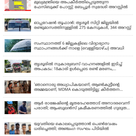
മുഖ്യമന്ത്രിയെ അപകീർത്തിപ്പെടുത്തുന്ന
ഫേസ്‌ബുക്ക് പോസ്റ്റ്; ബേപ്പൂർ സ്വദേശി അറസ്റ്റിൽ
KERALA
ഓപ്പറേഷൻ തൂഫാൻ: തൃശൂർ സിറ്റി ജില്ലയിൽ
രണ്ടുമാസത്തിനുള്ളിൽ 275 കേസുകൾ, 344 അറസ്റ്റ്
KERALA
സംസ്ഥാനത്ത് 6 ജില്ലകളിലെ വിദ്യാഭ്യാസ
സ്ഥാപനങ്ങൾക്ക് നാളെ (വെള്ളിയാഴ്ച) അവധി
KERALA
തൃശൂരിൽ സ്വകാര്യബസ് വാഹനങ്ങളില്‍ ഇടിച്ച്
അപകടം: 18കാരി ഉൾപ്പെടെ രണ്ട് മരണം,
പത്തോളം പേർക്ക് പരിക്ക്
KERALA
'ഞാനൊരു അധ്യാപികയാണ്, ആണ്‍കുട്ടീന്റെ
അമ്മയാണ്‌, MDMA കൊടുത്തിട്ടില്ല; കീർത്തന
മാധ്യമങ്ങളോട്; പൊലീസ് കസ്റ്റഡിയിൽ വിട്ട്
കോടതി, ജാമ്യാപേക്ഷ തള്ളി
ആര്‍ രാജേഷിന്റെ മൃതദേഹത്തോട് അനാദരവെന്ന്
പരാതി; ആംബുലന്‍സ് ക്രമീകരണത്തില്‍ ഗുരുതര
വീഴ്ച; മൃതദേഹം ചാവക്കാട് വരെ എത്തിച്ചത്
ഫ്രീസര്‍ സംവിധാനം ഇല്ലാതെയെന്നും ആരോപണം
യുവതിയെ കൊലപ്പെടുത്താൻ പെൺവേഷം
ധരിച്ചെത്തി; അഞ്ചംഗ സംഘം പിടിയിൽ