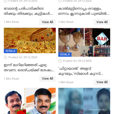
Posted On 29-12-2025
Posted On 29-12-2025
വേടന്റെ പരിപാടിക്കിടെ
കാൽമുട്ടിനൊപ്പം വെള്ളം,
തിക്കും തിരക്കും; കുട്ടികള്‍
ഒന്നാം ക്ലാസുകാരി പുഴയിൽ
ഉള്‍പ്പെടെ നിരവധി പേര്‍ക്ക്
മുങ്ങി മരിച്ചു; ദാരുണ സംഭവം
View All
View All
1 Min Read
1 Min Read
പരിക്ക്; പാളം മറികടന്ന
കുട്ടികൾക്കൊപ്പം
യുവാവ് ട്രെയിന്‍ തട്ടി മരിച്ചു
കളിക്കുന്നതിനിടെ
KERALA
KERALA
Posted On 29-12-2025
Posted On 29-12-2025
ഇന്ന് മാറിമറിഞ്ഞത് ഏഴു
'ഫിറ്റായാൽ' അളവ്
തവണ; ഒരാഴ്ചയ്ക്ക് ശേഷം
കുറയും,'സ്‌മോൾ കുറവ്
സ്വർണവിലയിൽ ഇടിവ്
View All
പിടികൂടി; ബാറിന് 25,000 രൂപ
1 Min Read
View All
1 Min Read
പിഴ