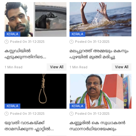
KERALA
KERALA
Posted On 31-12-2025
Posted On 31-12-2025
കസ്റ്റഡിയിൽ
മലപ്പുറത്ത് അമ്മയും മകനും
എടുക്കുന്നതിനിടെ
പുഴയിൽ മുങ്ങി മരിച്ചു
വിലങ്ങുമായി രക്ഷപ്പെട്ട
View All
View All
1 Min Read
1 Min Read
വധശ്രമക്കേസ് പ്രതി പിടിയിൽ
KERALA
KERALA
Posted On 31-12-2025
Posted On 31-12-2025
യുവതി വാടകയ്ക്ക്
കണ്ണൂരിൽ കെ സുധാകരൻ
താമസിക്കുന്ന ഫ്ലാറ്റില്‍
സ്ഥാനാർഥിയായേക്കും
തൂങ്ങിമരിച്ച നിലയില്‍;