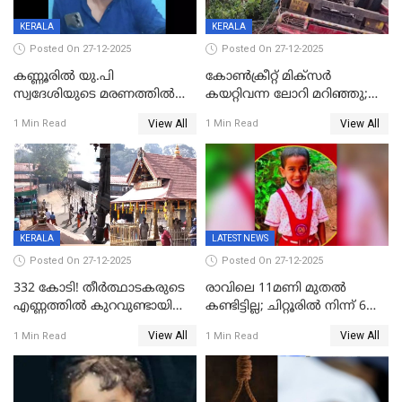
KERALA
KERALA
Posted On 27-12-2025
Posted On 27-12-2025
കണ്ണൂരിൽ യു.പി
കോണ്‍ക്രീറ്റ് മിക്‌സര്‍
സ്വദേശിയുടെ മരണത്തിൽ
കയറ്റിവന്ന ലോറി മറിഞ്ഞു;
അഞ്ചംഗ സംഘത്തിനെതിരെ
രണ്ടുപേര്‍ക്ക് ദാരുണാന്ത്യം;
View All
View All
1 Min Read
1 Min Read
കേസ്; തർക്കമുണ്ടായത്
അപകടം കണ്ണൂരിൽ
ഫേഷ്യലിന് 300 രൂപ
ആവശ്യപ്പെട്ടതിനെച്ചൊല്ലി
KERALA
LATEST NEWS
Posted On 27-12-2025
Posted On 27-12-2025
332 കോടി! തീർത്ഥാടകരുടെ
രാവിലെ 11മണി മുതൽ
എണ്ണത്തിൽ കുറവുണ്ടായിട്ടും
കണ്ടിട്ടില്ല; ചിറ്റൂരിൽ നിന്ന് 6
ശബരിമലയിൽ വരുമാനം
വയസ്സുകാരനെ കാണാതായി
View All
View All
1 Min Read
1 Min Read
കുതിച്ചുയരുന്നു