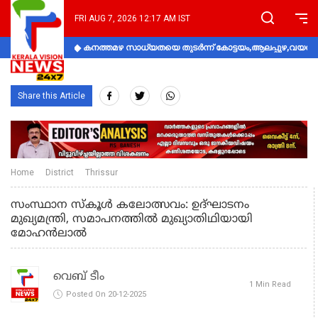
FRI AUG 7, 2026 12:17 AM IST
കനത്തമഴ സാധ്യതയെ തുടർന്ന് കോട്ടയം,ആലപ്പുഴ,വയനാട്
Share this Article
Home
District
Thrissur
സംസ്ഥാന സ്കൂൾ കലോത്സവം: ഉദ്ഘാടനം
മുഖ്യമന്ത്രി, സമാപനത്തിൽ മുഖ്യാതിഥിയായി
മോഹൻലാൽ
വെബ് ടീം
1 Min Read
Posted On 20-12-2025