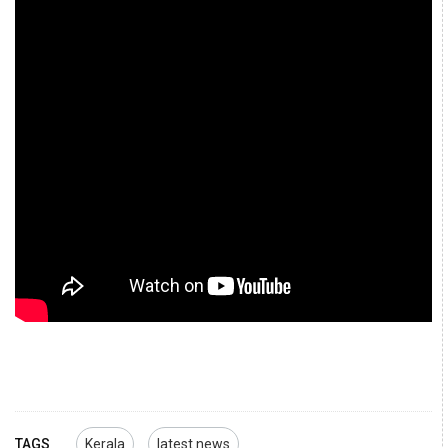
TAGS
Kerala
latest news