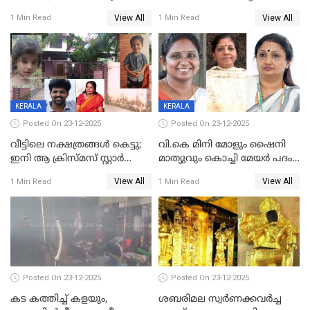
നൽകിയതിനെതിരെ കർശന
ശസ്ത്രക്രിയ നടത്തിയ ലിനു
View All
View All
1 Min Read
1 Min Read
നടപടി;സ്ഥാപനങ്ങൾക്കെതിരെ
മരണത്തിന് കീഴടങ്ങി
രണ്ട് കേസുകൾ
KERALA
KERALA
Posted On 23-12-2025
Posted On 23-12-2025
വീട്ടിലെ നക്ഷത്രങ്ങൾ കെട്ടു;
വി.കെ മിനി മോളും ഷൈനി
ഇനി ആ ക്രിസ്മസ് സ്റ്റാർ
മാത്യുവും കൊച്ചി മേയർ പദം
മാത്രം; പൈതങ്ങൾക്ക്
പങ്കിടും; ദീപ്തി മേരി വർഗീസ്
View All
View All
1 Min Read
1 Min Read
വേണ്ടിയുള്ള
മേയറാകില്ല
പിടിവലിക്കിടയിൽ
അപ്പൂപ്പനെതിരെ പോക്സോ
കേസ് ഒടുവിൽ 4 ജീവനുകൾ
പൊലിഞ്ഞു
Posted On 23-12-2025
Posted On 23-12-2025
കട കത്തിച്ച് കളയും,
ശബരിമല സ്വര്‍ണക്കവര്‍ച്ച