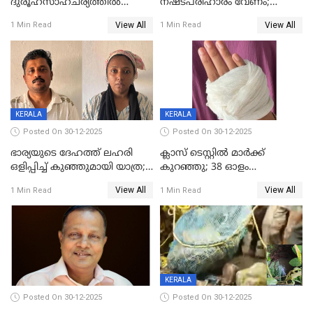
ദുരൂഹസാഹചര്യത്തിൽ
നഷ്ടപരിഹാരം വേണം;
മരിച്ചനിലയിൽ കണ്ടെത്തിയ
ജിസിഡിഎക്ക് വക്കീൽ
View All
View All
1 Min Read
1 Min Read
മലയാളി യുവാവിന്റെ ഭാര്യയും
നോട്ടീസയച്ച് ഉമാ തോമസ്
മരിച്ചു
KERALA
KERALA
Posted On 30-12-2025
Posted On 30-12-2025
ഭാര്യയുടെ ദേഹത്ത് ലഹരി
ക്ലാസ് ടെസ്റ്റിൽ മാർക്ക്
ഒളിപ്പിച്ച് കുഞ്ഞുമായി യാത്ര;
കുറഞ്ഞു; 38 ഓളം
ഓട്ടോ വളഞ്ഞ് ദമ്പതികളെ
വിദ്യാർഥികളെ ട്യൂഷൻ
View All
View All
1 Min Read
1 Min Read
പിടികൂടി പൊലീസ്
സെന്ററിലെ അധ്യാപകന്‍
മർദിച്ചതായി പരാതി
KERALA
Posted On 30-12-2025
Posted On 30-12-2025