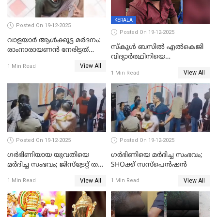
KERALA
Posted On 19-12-2025
Posted On 19-12-2025
വാളയാർ ആൾക്കൂട്ട മർദനം:
സ്കൂൾ ബസിൽ എൽകെജി
രാംനാരായണൻ നേരിട്ടത്
വിദ്യാര്‍ത്ഥിനിയെ
കൊടും ക്രൂരത; ശരീരത്തിൽ
View All
ലൈംഗികമായി ഉപദ്രവിച്ചു;
1 Min Read
നാൽപ്പതിലേറെ
View All
1 Min Read
ക്ലീനര്‍ പിടിയിൽ
മുറിവുകളെന്ന് പോസ്റ്റ്‌മോർട്ടം
റിപ്പോർട്ട്
Posted On 19-12-2025
Posted On 19-12-2025
ഗര്‍ഭിണിയായ യുവതിയെ
ഗര്‍ഭിണിയെ മർദിച്ച സംഭവം;
മര്‍ദിച്ച സംഭവം; ജിസ്‌ട്രേറ്റ് തല
SHOക്ക് സസ്പെൻഷൻ
അന്വേഷണം വേണമെന്ന്
View All
View All
1 Min Read
1 Min Read
യുവതി