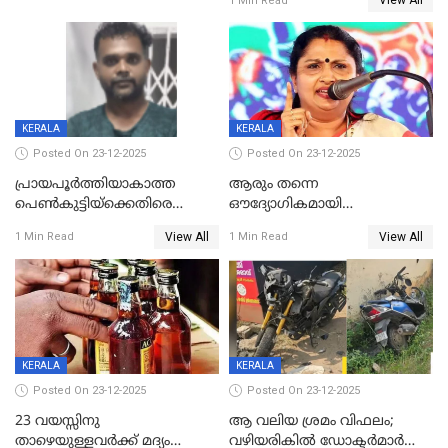
View All
1 Min Read
ഗുരുതരാവസ്ഥയിൽ
KERALA
KERALA
Posted On 23-12-2025
Posted On 23-12-2025
പ്രായപൂർത്തിയാകാത്ത
ആരും തന്നെ
പെൺകുട്ടിയ്ക്കെതിരെ
ഔദ്യോഗികമായി
ലൈംഗികാതിക്രമം; 36കാരന്
അറിയിച്ചിട്ടില്ല, മേയറെ
View All
View All
1 Min Read
1 Min Read
59 വർഷം തടവും 90,൦൦൦ രൂപ
കണ്ടെത്താൻ ഇന്ന് കോർ
പിഴയും ശിക്ഷ
കമ്മിറ്റി കൂടിയില്ല';
അതൃപ്തിയുമായി ദീപ്തി മേരി
വർഗീസ്
KERALA
KERALA
Posted On 23-12-2025
Posted On 23-12-2025
23 വയസ്സിനു
ആ വലിയ ശ്രമം വിഫലം;
താഴെയുള്ളവർക്ക് മദ്യം
വഴിയരികില്‍ ‌ഡോക്ടര്‍മാര്‍