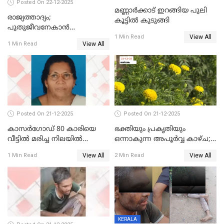
Posted On 22-12-2025
മണ്ണാർക്കാട് ഇറങ്ങിയ പുലി
രാജ്യത്താദ്യം;
കൂട്ടിൽ കുടുങ്ങി
പുതുജീവനേകാൻ
View All
ഷിബുവിന്റെ ഹൃദയം
1 Min Read
View All
1 Min Read
എറണാകുളം സർക്കാർ
ജനറൽ
ആശുപത്രിയിലെത്തിച്ചു
Posted On 21-12-2025
Posted On 21-12-2025
കാസർഗോഡ് 80 കാരിയെ
ഭക്തിയും പ്രകൃതിയും
വീട്ടിൽ മരിച്ച നിലയിൽ
ഒന്നാകുന്ന അപൂര്‍വ്വ കാഴ്ച;
കണ്ടെത്തി
ഭക്തർക്ക്
View All
View All
1 Min Read
2 Min Read
കാഴ്ചാനുഭവമൊരുക്കി
ശബരീ നന്ദനം
KERALA