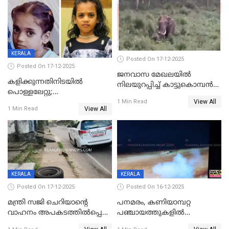
KERALA
Posted On 17-12-2025
Posted On 17-12-2025
ജനവാസ മേഖലയില്‍
കളിക്കുന്നതിനിടയിൽ
നിലയുറപ്പിച്ച് കാട്ടുകൊമ്പന്‍
പൊള്ളലേറ്റു;
പടയപ്പ
View All
ചികിത്സയിലായിരുന്ന രണ്ടാം
1 Min Read
View All
1 Min Read
ക്ലാസ് വിദ്യാർത്ഥിനി മരിച്ചു
KERALA
KERALA
Posted On 17-12-2025
Posted On 16-12-2025
മന്ത്രി സജി ചെറിയാന്റെ
പനമരം, കണിയാമ്പറ്റ
വാഹനം അപകടത്തിൽപ്പെട്ടു;
പഞ്ചായത്തുകളിൽ
മന്ത്രിയും സംഘവും
ബുധനാഴ്ച വിദ്യാഭ്യാസ