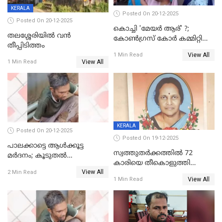
KERALA
Posted On 20-12-2025
Posted On 20-12-2025
കൊച്ചി 'മേയർ ആര്' ?;
തലശ്ശേരിയിൽ വൻ
കോണ്‍ഗ്രസ് കോര്‍ കമ്മിറ്റി
തീപ്പിടിത്തം
യോഗം ചൊവ്വാഴ്ച
View All
1 Min Read
View All
1 Min Read
KERALA
Posted On 20-12-2025
Posted On 19-12-2025
പാലക്കാട്ടെ ആള്‍ക്കൂട്ട
സ്വത്തുതര്‍ക്കത്തില്‍ 72
മര്‍ദനം; കൂടുതല്‍
കാരിയെ തീകൊളുത്തി
അറസ്റ്റുണ്ടാവും, മര്‍ദിച്ചത് 15
View All
കൊന്നു;
2 Min Read
അംഗ സംഘമെന്ന് വിവരം
View All
1 Min Read
ക്രൂരകൊലപാതകത്തില്‍
സഹോദരിപുത്രന് ജീവപര്യന്തം