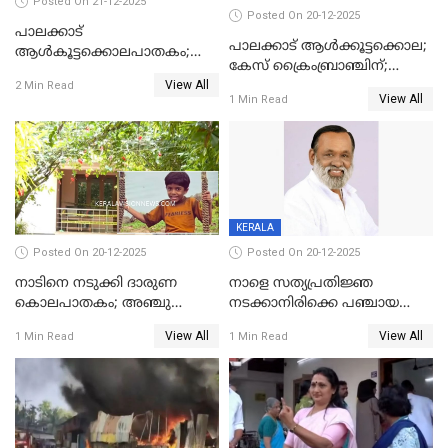
Posted On 21-12-2025
Posted On 20-12-2025
പാലക്കാട്‌
പാലക്കാട് ആൾക്കൂട്ടക്കൊല;
ആൾകൂട്ടക്കൊലപാതകം;
കേസ് ക്രൈംബ്രാഞ്ചിന്;
അന്വേഷണം
View All
DYSPയുടെ നേതൃത്വത്തിൽ
2 Min Read
ഊർജ്ജിതമാക്കിമാക്കി
View All
1 Min Read
അന്വേഷിക്കും
ക്രൈംബ്രാഞ്ച്
KERALA
Posted On 20-12-2025
Posted On 20-12-2025
നാടിനെ നടുക്കി ദാരുണ
നാളെ സത്യപ്രതിജ്ഞ
കൊലപാതകം; അഞ്ചു
നടക്കാനിരിക്കെ പഞ്ചായത്ത്
വയസ്സുകാരനെ 'അമ്മ
മെമ്പർ മരിച്ചു
View All
View All
1 Min Read
1 Min Read
കഴുത്തുഞെരിച്ച് കൊന്നു