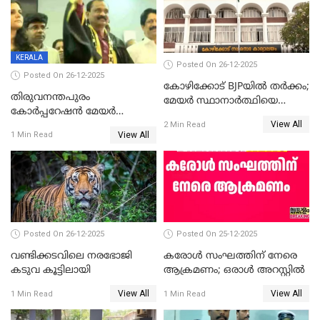
KERALA
Posted On 26-12-2025
Posted On 26-12-2025
കോഴിക്കോട് BJPയിൽ തർക്കം;
തിരുവനന്തപുരം
മേയർ സ്ഥാനാർത്ഥിയെ
കോര്‍പ്പറേഷന്‍ മേയര്‍
പരസ്യമായി പ്രഖ്യാപിച്ചില്ല
View All
തെരഞ്ഞെടുപ്പ്; സിപിഐഎം
2 Min Read
View All
1 Min Read
ഹൈക്കോടതിയിലേക്ക്;
സത്യപ്രതിജ്ഞ ചടങ്ങില്‍
ചട്ടലംഘനമെന്ന് പാർട്ടി
Posted On 26-12-2025
Posted On 25-12-2025
വണ്ടിക്കടവിലെ നരഭോജി
കരോള്‍ സംഘത്തിന് നേരെ
കടുവ കൂട്ടിലായി
ആക്രമണം; ഒരാള്‍ അറസ്റ്റില്‍
View All
View All
1 Min Read
1 Min Read