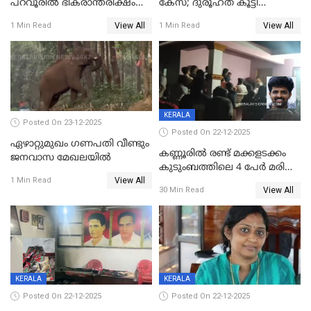
പറവൂരില്‍ ഭീകരാന്തരീക്ഷം
കേസ്; ദുരൂഹത കൂട്ടി
സൃഷ്ടിച്ച് കുട്ടി ലഹരിസംഘം
വിദേശവ്യവസായിയുടെ മൊഴി
View All
View All
1 Min Read
1 Min Read
KERALA
Posted On 23-12-2025
Posted On 22-12-2025
ഏഴാറ്റുമുഖം ഗണപതി വീണ്ടും
കണ്ണൂരിൽ രണ്ട് മക്കളടക്കം
ജനവാസ മേഖലയിൽ
കുടുംബത്തിലെ 4 പേർ മരിച്ച
View All
നിലയിൽ
1 Min Read
View All
30 Min Read
KERALA
KERALA
Posted On 22-12-2025
Posted On 22-12-2025