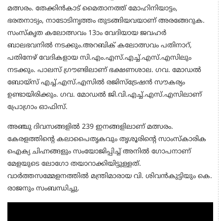
മത്സരം. തേക്കിൻകാട് മൈതാനത്ത് മോഹിനിയാട്ടം,
ഭരതനാട്യം, നാടോടിനൃത്തം തുടങ്ങിയവയാണ് അരങ്ങേറുക.
സംസ്‌കൃത കലോത്സവം 13ാം വേദിയായ ജവഹർ
ബാലഭവനിൽ നടക്കും.അറബിക് കലോത്സവം പതിനാറ്,
പതിനേഴ് വേദികളായ സി.എം.എസ്.എച്ച്.എസ്.എസിലും
നടക്കും. പാലസ് ഗ്രൗണ്ടിലാണ് ഭക്ഷണശാല. ഗവ. മോഡൽ
ബോയ്സ് എച്ച്.എസ്.എസിൽ രജിസ്‌ട്രേഷൻ സൗകര്യം
ഉണ്ടായിരിക്കും. ഗവ. മോഡൽ ജി.വി.എച്ച്.എസ്.എസിലാണ്
പ്രോഗ്രാം ഓഫിസ്.
അഞ്ചു ദിവസങ്ങളിൽ 239 ഇനങ്ങളിലാണ് മത്സരം.
കേരളത്തിന്റെ കലാപൈതൃകവും തൃശൂരിന്റെ സാംസ്‌കാരിക
ഐക്യ ചിഹ്നങ്ങളും സംയോജിപ്പിച്ച് അനിൽ ഗോപനാണ്
മേളയുടെ ലോഗോ തയാറാക്കിയിട്ടുള്ളത്.
വാർത്തസമ്മേളനത്തിൽ മന്ത്രിമാരായ വി. ശിവൻകുട്ടിയും കെ.
രാജനും സംബന്ധിച്ചു.