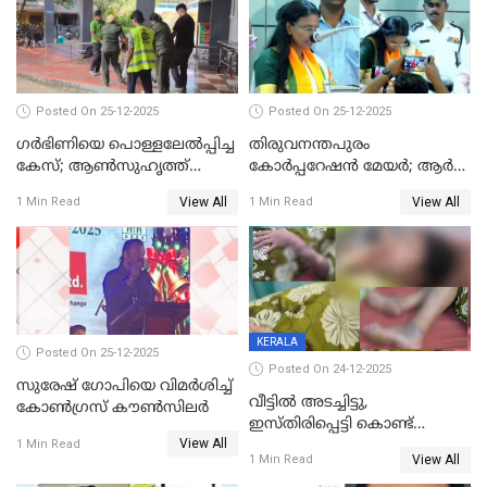
Posted On 25-12-2025
Posted On 25-12-2025
ഗര്‍ഭിണിയെ പൊള്ളലേല്‍പ്പിച്ച
തിരുവനന്തപുരം
കേസ്; ആണ്‍സുഹൃത്ത്
കോര്‍പ്പറേഷന്‍ മേയർ; ആര്‍
പിടിയില്‍
ശ്രീലേഖയ്ക്ക് മുൻതൂക്കം
View All
View All
1 Min Read
1 Min Read
KERALA
Posted On 25-12-2025
Posted On 24-12-2025
സുരേഷ് ഗോപിയെ വിമര്‍ശിച്ച്
വീട്ടിൽ അടച്ചിട്ടു,
കോണ്‍ഗ്രസ് കൗണ്‍സിലര്‍
ഇസ്തിരിപ്പെട്ടി കൊണ്ട്
View All
പൊള്ളിച്ചു; 8 മാസം
1 Min Read
View All
1 Min Read
ഗർഭിണിയായ യുവതിക്ക് ക്രൂര