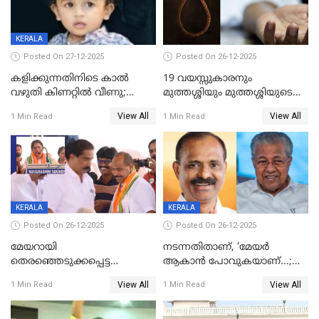
KERALA
Posted On 27-12-2025
Posted On 26-12-2025
കളിക്കുന്നതിനിടെ കാൽ
19 വയസ്സുകാരനും
വഴുതി കിണറ്റിൽ വീണു;
മുത്തശ്ശിയും മുത്തശ്ശിയുടെ
ഒന്നര വയസ്സുകാരന്
സഹോദരിയും വീട്ടിൽ തൂങ്ങി
View All
View All
1 Min Read
1 Min Read
ദാരുണാന്ത്യം
മരിച്ചനിലയിൽ
KERALA
KERALA
Posted On 26-12-2025
Posted On 26-12-2025
മേയറായി
നടന്നതിതാണ്, ‘മേയർ
തെരഞ്ഞെടുക്കപ്പെട്ട
ആകാൻ പോവുകയാണ്...;
ശേഷമുള്ള പി ഇന്ദിരയുടെ
ആവട്ടെ, അഭിനന്ദനങ്ങൾ’;
View All
View All
1 Min Read
1 Min Read
ആദ്യ വോട്ട് അസാധു; കണ്ണൂർ
മുഖ്യമന്ത്രിയുടെ ഓഫീസ്
ഡെപ്യൂട്ടി മേയർ സ്ഥാനത്ത്
തന്നെ വിശദീകരിയ്ക്കുന്നു;
താഹിറിന് വിജയം
സത്യമിതാണ്