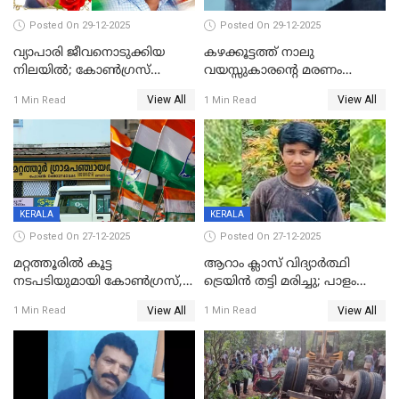
Posted On 29-12-2025
Posted On 29-12-2025
വ്യാപാരി ജീവനൊടുക്കിയ
കഴക്കൂട്ടത്ത് നാലു
നിലയില്‍; കോണ്‍ഗ്രസ്
വയസ്സുകാരന്റെ മരണം
കൗണ്‍സിലറുടെ
കൊലപാതകം: അമ്മയും
View All
View All
1 Min Read
1 Min Read
മാനസികപീഡനമെന്ന് കുറിപ്പ്
സുഹൃത്തും പൊലീസ്
കസ്റ്റഡിയിൽ
KERALA
KERALA
Posted On 27-12-2025
Posted On 27-12-2025
മറ്റത്തൂരിൽ കൂട്ട
ആറാം ക്ലാസ് വിദ്യാർത്ഥി
നടപടിയുമായി കോണ്‍ഗ്രസ്,
ട്രെയിൻ തട്ടി മരിച്ചു; പാളം
ബിജെപി പാളയത്തിലെത്തിയ
മുറിച്ചുകടക്കുന്നതിനിടെ
View All
View All
1 Min Read
1 Min Read
എട്ട് പേര്‍ ഉള്‍പ്പെടെ
അപകടം മലപ്പുറത്ത്
പത്തുപേരെ പുറത്താക്കി,
ചൊവ്വന്നൂരിലും നടപടി