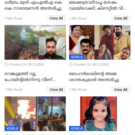
ധർമടം മുൻ എംഎല്‍എ കെ
മയക്കുവെടിവച്ച ശേഷം
കെ നാരായണന്‍ അന്തരിച്ചു
വലയിലാക്കി; കിണറ്റിൽ വീണ
കടുവയെ പുറത്തെത്തിച്ചു
View All
View All
1 Min Read
1 Min Read
KERALA
Posted On 30-12-2025
Posted On 30-12-2025
വെങ്കുളത്ത് വ്യൂ
മോഹന്‍ലാലിന്‍റെ അമ്മ
പോയിന്റിൽനിന്നു വീണ്
ശാന്തകുമാരി അന്തരിച്ചു
യുവാവ് മരിച്ചു
View All
View All
1 Min Read
1 Min Read
KERALA
KERALA