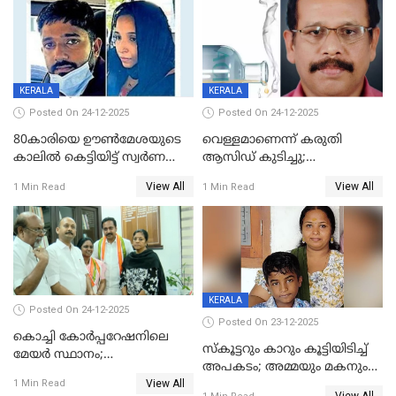
മർദനം
KERALA
KERALA
Posted On 24-12-2025
Posted On 24-12-2025
80കാരിയെ ഊൺമേശയുടെ
വെള്ളമാണെന്ന് കരുതി
കാലിൽ കെട്ടിയിട്ട് സ്വർണവും
ആസിഡ് കുടിച്ചു;
പണവും കവർന്നു;
ചികിത്സയിലിരുന്ന ആള്‍
View All
View All
1 Min Read
1 Min Read
കൊച്ചുമകനും സുഹൃത്തും
മരിച്ചു
അറസ്റ്റിൽ
KERALA
Posted On 24-12-2025
Posted On 23-12-2025
കൊച്ചി കോര്‍പ്പറേഷനിലെ
സ്കൂട്ടറും കാറും കൂട്ടിയിടിച്ച്
മേയര്‍ സ്ഥാനം;
അപകടം; അമ്മയും മകനും
കോണ്‍ഗ്രസില്‍ അതൃപതി
View All
മരിച്ചു, മറ്റൊരു മകൻ
1 Min Read
രൂക്ഷം