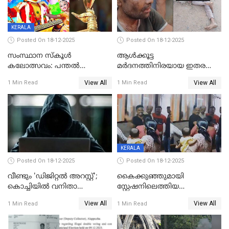
KERALA
Posted On 18-12-2025
Posted On 18-12-2025
സംസ്ഥാന സ്കൂൾ
ആൾക്കൂട്ട
കലോത്സവം: പന്തൽ
മർദനത്തിനിരയായ ഇതര
കാൽനാട്ടൽ 20 ന്
സംസ്ഥാന തൊഴിലാളി മരിച്ചു;
View All
View All
1 Min Read
1 Min Read
നടുക്കുന്ന സംഭവം
വാളയാറിൽ
KERALA
Posted On 18-12-2025
Posted On 18-12-2025
വീണ്ടും 'ഡിജിറ്റല്‍ അറസ്റ്റ്';
കൈക്കുഞ്ഞുമായി
കൊച്ചിയില്‍ വനിതാ
സ്റ്റേഷനിലെത്തിയ
ഡോക്ടര്‍ക്ക് നഷ്ടമായത് 6.38
യുവതിയ്ക്ക് മർദ്ദനം; സിഐ
View All
View All
1 Min Read
1 Min Read
കോടി രൂപ
കരണത്തടിച്ചു; CC ടിവി
ദൃശ്യങ്ങൾ പുറത്ത്