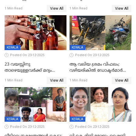
ലൈംഗികാതിക്രമം; 36കാരന്
അറിയിച്ചിട്ടില്ല, മേയറെ
View All
View All
1 Min Read
1 Min Read
59 വർഷം തടവും 90,൦൦൦ രൂപ
കണ്ടെത്താൻ ഇന്ന് കോർ
പിഴയും ശിക്ഷ
കമ്മിറ്റി കൂടിയില്ല';
അതൃപ്തിയുമായി ദീപ്തി മേരി
വർഗീസ്
KERALA
KERALA
Posted On 23-12-2025
Posted On 23-12-2025
23 വയസ്സിനു
ആ വലിയ ശ്രമം വിഫലം;
താഴെയുള്ളവർക്ക് മദ്യം
വഴിയരികില്‍ ‌ഡോക്ടര്‍മാര്‍
നൽകിയതിനെതിരെ കർശന
ശസ്ത്രക്രിയ നടത്തിയ ലിനു
View All
View All
1 Min Read
1 Min Read
നടപടി;സ്ഥാപനങ്ങൾക്കെതിരെ
മരണത്തിന് കീഴടങ്ങി
രണ്ട് കേസുകൾ
KERALA
KERALA
Posted On 23-12-2025
Posted On 23-12-2025