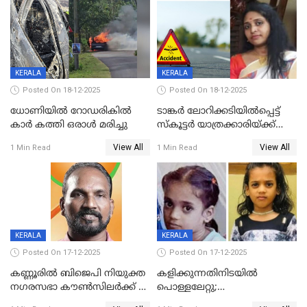
ദൃശ്യങ്ങൾ പുറത്ത്
സ്ഥാനാർത്ഥി
KERALA
KERALA
Posted On 18-12-2025
Posted On 18-12-2025
ധോണിയിൽ റോഡരികിൽ
ടാങ്കർ ലോറിക്കടിയിൽപ്പെട്ട്
കാർ കത്തി ഒരാൾ മരിച്ചു
സ്കൂട്ടർ യാത്രക്കാരിയ്ക്ക്
ദാരുണാന്ത്യം; അപകടം
View All
View All
1 Min Read
1 Min Read
കണ്ടോത്ത് ദേശീയ പാതയിൽ
KERALA
KERALA
Posted On 17-12-2025
Posted On 17-12-2025
കണ്ണൂരിൽ ബിജെപി നിയുക്ത
കളിക്കുന്നതിനിടയിൽ
നഗരസഭാ കൗൺസിലർക്ക് 36
പൊള്ളലേറ്റു;
വർഷം തടവുശിക്ഷ
ചികിത്സയിലായിരുന്ന രണ്ടാം