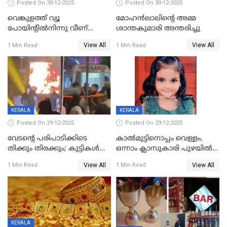
Posted On 30-12-2025
Posted On 30-12-2025
വെങ്കുളത്ത് വ്യൂ
മോഹന്‍ലാലിന്‍റെ അമ്മ
പോയിന്റിൽനിന്നു വീണ്
ശാന്തകുമാരി അന്തരിച്ചു
യുവാവ് മരിച്ചു
View All
View All
1 Min Read
1 Min Read
KERALA
KERALA
Posted On 29-12-2025
Posted On 29-12-2025
വേടന്റെ പരിപാടിക്കിടെ
കാൽമുട്ടിനൊപ്പം വെള്ളം,
തിക്കും തിരക്കും; കുട്ടികള്‍
ഒന്നാം ക്ലാസുകാരി പുഴയിൽ
ഉള്‍പ്പെടെ നിരവധി പേര്‍ക്ക്
മുങ്ങി മരിച്ചു; ദാരുണ സംഭവം
View All
View All
1 Min Read
1 Min Read
പരിക്ക്; പാളം മറികടന്ന
കുട്ടികൾക്കൊപ്പം
യുവാവ് ട്രെയിന്‍ തട്ടി മരിച്ചു
കളിക്കുന്നതിനിടെ
KERALA