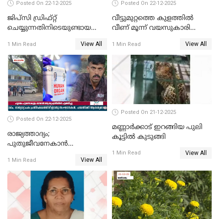
Posted On 22-12-2025
Posted On 22-12-2025
ജിപ്സി ഡ്രിഫ്റ്റ്
വീട്ടുമുറ്റത്തെ കുളത്തിൽ
ചെയ്യുന്നതിനിടെയുണ്ടായ
വീണ് മൂന്ന് വയസുകാരി
അപകടം; 14 വയസുകാരന്
മരിച്ചു
View All
View All
1 Min Read
1 Min Read
ദാരുണാന്ത്യം; ജീപ്സി
ഓടിച്ചയാൾ അറസ്റ്റിൽ.
Posted On 21-12-2025
Posted On 22-12-2025
മണ്ണാർക്കാട് ഇറങ്ങിയ പുലി
രാജ്യത്താദ്യം;
കൂട്ടിൽ കുടുങ്ങി
പുതുജീവനേകാൻ
View All
ഷിബുവിന്റെ ഹൃദയം
1 Min Read
View All
1 Min Read
എറണാകുളം സർക്കാർ
ജനറൽ
ആശുപത്രിയിലെത്തിച്ചു