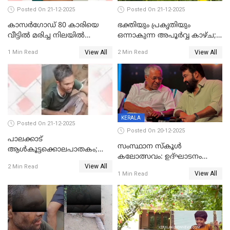
Posted On 21-12-2025
Posted On 21-12-2025
കാസർഗോഡ് 80 കാരിയെ
ഭക്തിയും പ്രകൃതിയും
വീട്ടിൽ മരിച്ച നിലയിൽ
ഒന്നാകുന്ന അപൂര്‍വ്വ കാഴ്ച;
കണ്ടെത്തി
ഭക്തർക്ക്
View All
View All
1 Min Read
2 Min Read
കാഴ്ചാനുഭവമൊരുക്കി
ശബരീ നന്ദനം
KERALA
Posted On 21-12-2025
Posted On 20-12-2025
പാലക്കാട്‌
സംസ്ഥാന സ്കൂൾ
ആൾകൂട്ടക്കൊലപാതകം;
കലോത്സവം: ഉദ്ഘാടനം
അന്വേഷണം
View All
മുഖ്യമന്ത്രി, സമാപനത്തിൽ
2 Min Read
ഊർജ്ജിതമാക്കിമാക്കി
View All
1 Min Read
മുഖ്യാതിഥിയായി
ക്രൈംബ്രാഞ്ച്
മോഹൻലാൽ