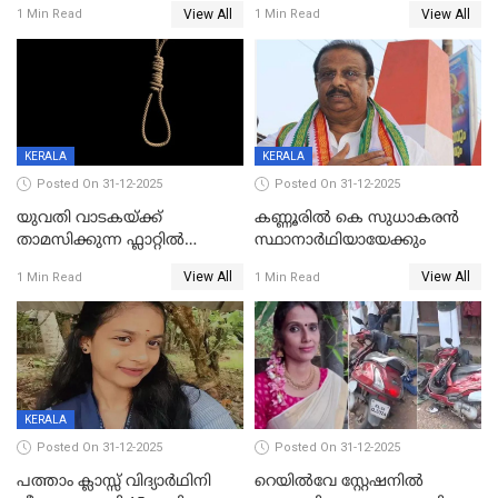
വിലങ്ങുമായി രക്ഷപ്പെട്ട
View All
View All
1 Min Read
1 Min Read
വധശ്രമക്കേസ് പ്രതി പിടിയിൽ
KERALA
KERALA
Posted On 31-12-2025
Posted On 31-12-2025
യുവതി വാടകയ്ക്ക്
കണ്ണൂരിൽ കെ സുധാകരൻ
താമസിക്കുന്ന ഫ്ലാറ്റില്‍
സ്ഥാനാർഥിയായേക്കും
തൂങ്ങിമരിച്ച നിലയില്‍;
View All
View All
1 Min Read
1 Min Read
സംഭവം കൈതപ്പൊയിലില്‍
KERALA
Posted On 31-12-2025
Posted On 31-12-2025
പത്താം ക്ലാസ്സ് വിദ്യാര്‍ഥിനി
റെയിൽവേ സ്റ്റേഷനിൽ