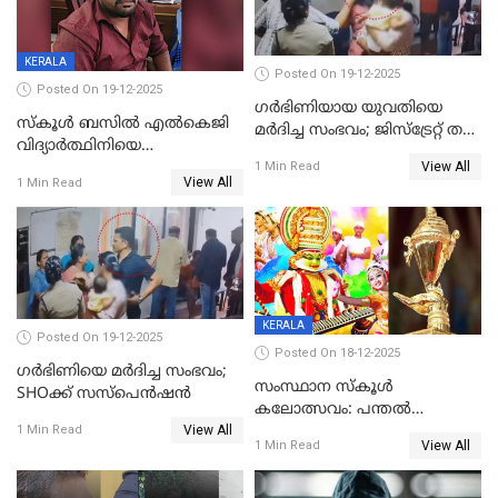
KERALA
Posted On 19-12-2025
Posted On 19-12-2025
ഗര്‍ഭിണിയായ യുവതിയെ
സ്കൂൾ ബസിൽ എൽകെജി
മര്‍ദിച്ച സംഭവം; ജിസ്‌ട്രേറ്റ് തല
വിദ്യാര്‍ത്ഥിനിയെ
അന്വേഷണം വേണമെന്ന്
View All
ലൈംഗികമായി ഉപദ്രവിച്ചു;
1 Min Read
യുവതി
View All
1 Min Read
ക്ലീനര്‍ പിടിയിൽ
KERALA
Posted On 19-12-2025
Posted On 18-12-2025
ഗര്‍ഭിണിയെ മർദിച്ച സംഭവം;
സംസ്ഥാന സ്കൂൾ
SHOക്ക് സസ്പെൻഷൻ
കലോത്സവം: പന്തൽ
View All
കാൽനാട്ടൽ 20 ന്
1 Min Read
View All
1 Min Read