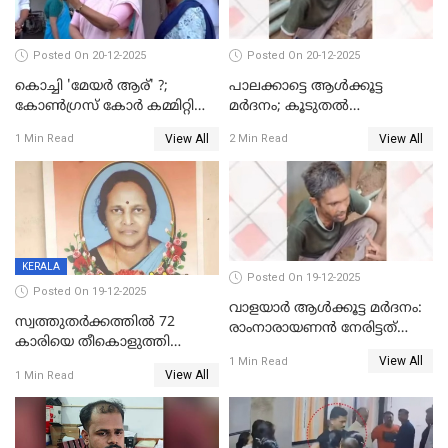
Posted On 20-12-2025
Posted On 20-12-2025
കൊച്ചി 'മേയർ ആര്' ?;
പാലക്കാട്ടെ ആള്‍ക്കൂട്ട
കോണ്‍ഗ്രസ് കോര്‍ കമ്മിറ്റി
മര്‍ദനം; കൂടുതല്‍
യോഗം ചൊവ്വാഴ്ച
അറസ്റ്റുണ്ടാവും, മര്‍ദിച്ചത് 15
View All
View All
1 Min Read
2 Min Read
അംഗ സംഘമെന്ന് വിവരം
KERALA
Posted On 19-12-2025
Posted On 19-12-2025
വാളയാർ ആൾക്കൂട്ട മർദനം:
സ്വത്തുതര്‍ക്കത്തില്‍ 72
രാംനാരായണൻ നേരിട്ടത്
കാരിയെ തീകൊളുത്തി
കൊടും ക്രൂരത; ശരീരത്തിൽ
View All
കൊന്നു;
1 Min Read
നാൽപ്പതിലേറെ
View All
1 Min Read
ക്രൂരകൊലപാതകത്തില്‍
മുറിവുകളെന്ന് പോസ്റ്റ്‌മോർട്ടം
സഹോദരിപുത്രന് ജീവപര്യന്തം
റിപ്പോർട്ട്