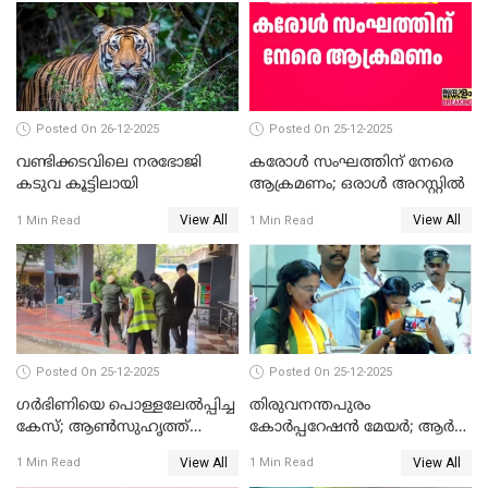
സത്യപ്രതിജ്ഞ ചടങ്ങില്‍
ചട്ടലംഘനമെന്ന് പാർട്ടി
Posted On 26-12-2025
Posted On 25-12-2025
വണ്ടിക്കടവിലെ നരഭോജി
കരോള്‍ സംഘത്തിന് നേരെ
കടുവ കൂട്ടിലായി
ആക്രമണം; ഒരാള്‍ അറസ്റ്റില്‍
View All
View All
1 Min Read
1 Min Read
Posted On 25-12-2025
Posted On 25-12-2025
ഗര്‍ഭിണിയെ പൊള്ളലേല്‍പ്പിച്ച
തിരുവനന്തപുരം
കേസ്; ആണ്‍സുഹൃത്ത്
കോര്‍പ്പറേഷന്‍ മേയർ; ആര്‍
പിടിയില്‍
ശ്രീലേഖയ്ക്ക് മുൻതൂക്കം
View All
View All
1 Min Read
1 Min Read