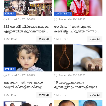
KERALA
LATEST NEWS
Posted On 27-12-2025
Posted On 27-12-2025
332 കോടി! തീർത്ഥാടകരുടെ
രാവിലെ 11മണി മുതൽ
എണ്ണത്തിൽ കുറവുണ്ടായിട്ടും
കണ്ടിട്ടില്ല; ചിറ്റൂരിൽ നിന്ന് 6
ശബരിമലയിൽ വരുമാനം
വയസ്സുകാരനെ കാണാതായി
View All
View All
1 Min Read
1 Min Read
കുതിച്ചുയരുന്നു
KERALA
Posted On 27-12-2025
Posted On 26-12-2025
കളിക്കുന്നതിനിടെ കാൽ
19 വയസ്സുകാരനും
വഴുതി കിണറ്റിൽ വീണു;
മുത്തശ്ശിയും മുത്തശ്ശിയുടെ
ഒന്നര വയസ്സുകാരന്
സഹോദരിയും വീട്ടിൽ തൂങ്ങി
View All
View All
1 Min Read
1 Min Read
ദാരുണാന്ത്യം
മരിച്ചനിലയിൽ