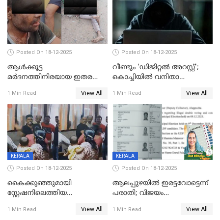
Posted On 18-12-2025
Posted On 18-12-2025
ആൾക്കൂട്ട
വീണ്ടും 'ഡിജിറ്റല്‍ അറസ്റ്റ്';
മർദനത്തിനിരയായ ഇതര
കൊച്ചിയില്‍ വനിതാ
സംസ്ഥാന തൊഴിലാളി മരിച്ചു;
ഡോക്ടര്‍ക്ക് നഷ്ടമായത് 6.38
View All
View All
1 Min Read
1 Min Read
നടുക്കുന്ന സംഭവം
കോടി രൂപ
വാളയാറിൽ
KERALA
KERALA
Posted On 18-12-2025
Posted On 18-12-2025
കൈക്കുഞ്ഞുമായി
ആലപ്പുഴയിൽ ഇരട്ടവോട്ടെന്ന്
സ്റ്റേഷനിലെത്തിയ
പരാതി; വിജയം
യുവതിയ്ക്ക് മർദ്ദനം; സിഐ
റദ്ദാക്കണമെന്ന് വലിയമരം
View All
View All
1 Min Read
1 Min Read
കരണത്തടിച്ചു; CC ടിവി
വാർഡിലെ എൽഡിഎഫ്