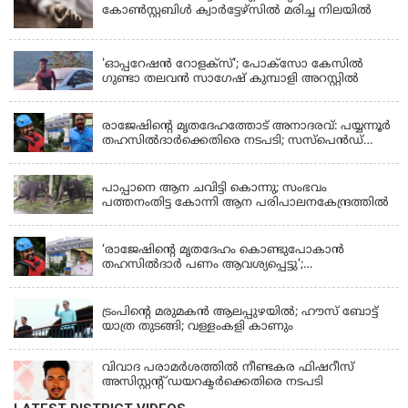
കോൺസ്റ്റബിൾ ക്വാർട്ടേഴ്സിൽ മരിച്ച നിലയിൽ
LATEST NEWS
'ഓപ്പറേഷൻ റോളക്സ്'; പോക്സോ കേസിൽ
ഗുണ്ടാ തലവൻ സാഗേഷ് കുമ്പാളി അറസ്റ്റിൽ
KERALA
രാജേഷിന്റെ മൃതദേഹത്തോട് അനാദരവ്: പയ്യന്നൂർ
തഹസിൽദാർക്കെതിരെ നടപടി; സസ്പെൻഡ്
ചെയ്യാൻ നിർദേശം നൽകി മന്ത്രി
KERALA
പാപ്പാനെ ആന ചവിട്ടി കൊന്നു; സംഭവം
പത്തനംതിട്ട കോന്നി ആന പരിപാലനകേന്ദ്രത്തിൽ
KERALA
‘രാജേഷിന്‍റെ മൃതദേഹം കൊണ്ടുപോകാന്‍
തഹസില്‍ദാര്‍ പണം ആവശ്യപ്പെട്ടു’;
ഗുരുതരആരോപണം
LATEST NEWS
ട്രംപിന്റെ മരുമകന്‍ ആലപ്പുഴയില്‍; ഹൗസ് ബോട്ട്
യാത്ര തുടങ്ങി; വള്ളംകളി കാണും
വിവാദ പരാമര്‍ശത്തില്‍ നീണ്ടകര ഫിഷറീസ്
അസിസ്റ്റന്റ് ഡയറക്ടര്‍ക്കെതിരെ നടപടി