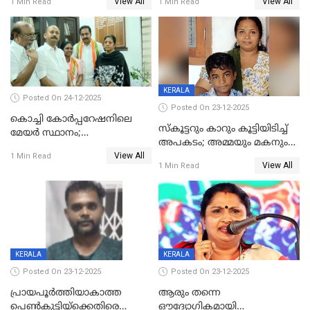
View All
View All
1 Min Read
1 Min Read
കൊച്ചുമകനും സുഹൃത്തും
മരിച്ചു
അറസ്റ്റിൽ
KERALA
Posted On 24-12-2025
Posted On 23-12-2025
കൊച്ചി കോര്‍പ്പറേഷനിലെ
സ്കൂട്ടറും കാറും കൂട്ടിയിടിച്ച്
മേയര്‍ സ്ഥാനം;
അപകടം; അമ്മയും മകനും
കോണ്‍ഗ്രസില്‍ അതൃപതി
View All
മരിച്ചു, മറ്റൊരു മകൻ
1 Min Read
രൂക്ഷം
View All
1 Min Read
ഗുരുതരാവസ്ഥയിൽ
KERALA
KERALA
Posted On 23-12-2025
Posted On 23-12-2025
പ്രായപൂർത്തിയാകാത്ത
ആരും തന്നെ
പെൺകുട്ടിയ്ക്കെതിരെ
ഔദ്യോഗികമായി