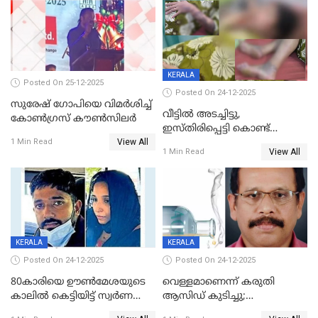
KERALA
Posted On 25-12-2025
Posted On 24-12-2025
സുരേഷ് ഗോപിയെ വിമര്‍ശിച്ച്
വീട്ടിൽ അടച്ചിട്ടു,
കോണ്‍ഗ്രസ് കൗണ്‍സിലര്‍
ഇസ്തിരിപ്പെട്ടി കൊണ്ട്
View All
പൊള്ളിച്ചു; 8 മാസം
1 Min Read
View All
1 Min Read
ഗർഭിണിയായ യുവതിക്ക് ക്രൂര
മർദനം
KERALA
KERALA
Posted On 24-12-2025
Posted On 24-12-2025
80കാരിയെ ഊൺമേശയുടെ
വെള്ളമാണെന്ന് കരുതി
കാലിൽ കെട്ടിയിട്ട് സ്വർണവും
ആസിഡ് കുടിച്ചു;
പണവും കവർന്നു;
ചികിത്സയിലിരുന്ന ആള്‍