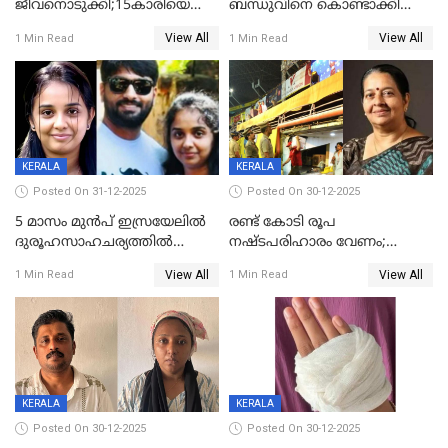
ജീവനൊടുക്കി;15കാരിയെ
ബന്ധുവിനെ കൊണ്ടാക്കി
കണ്ടെത്തിയത്
മടങ്ങുന്നതിനിടെ ടോറസ്സ്
View All
View All
1 Min Read
1 Min Read
കിടപ്പുമുറിയില്‍ തൂങ്ങി മരിച്ച
ലോറി സ്കൂട്ടറിൽ ഇടിച്ചു :
നിലയിൽ
യുവതിക്ക് ദാരുണാന്ത്യം
KERALA
KERALA
Posted On 31-12-2025
Posted On 30-12-2025
5 മാസം മുൻപ് ഇസ്രയേലിൽ
രണ്ട് കോടി രൂപ
ദുരൂഹസാഹചര്യത്തിൽ
നഷ്ടപരിഹാരം വേണം;
മരിച്ചനിലയിൽ കണ്ടെത്തിയ
ജിസിഡിഎക്ക് വക്കീൽ
View All
View All
1 Min Read
1 Min Read
മലയാളി യുവാവിന്റെ ഭാര്യയും
നോട്ടീസയച്ച് ഉമാ തോമസ്
മരിച്ചു
KERALA
KERALA
Posted On 30-12-2025
Posted On 30-12-2025