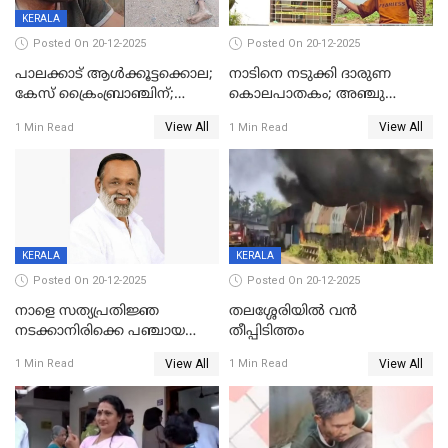
KERALA
Posted On 20-12-2025
Posted On 20-12-2025
പാലക്കാട് ആൾക്കൂട്ടക്കൊല;
നാടിനെ നടുക്കി ദാരുണ
കേസ് ക്രൈംബ്രാഞ്ചിന്;
കൊലപാതകം; അഞ്ചു
DYSPയുടെ നേതൃത്വത്തിൽ
വയസ്സുകാരനെ 'അമ്മ
View All
View All
1 Min Read
1 Min Read
അന്വേഷിക്കും
കഴുത്തുഞെരിച്ച് കൊന്നു
KERALA
KERALA
Posted On 20-12-2025
Posted On 20-12-2025
നാളെ സത്യപ്രതിജ്ഞ
തലശ്ശേരിയിൽ വൻ
നടക്കാനിരിക്കെ പഞ്ചായത്ത്
തീപ്പിടിത്തം
മെമ്പർ മരിച്ചു
View All
View All
1 Min Read
1 Min Read