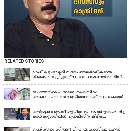
RELATED STORIES
KERALA
ഫ്രഷ് കട്ട് ഫാക്ടറി സമരം താത്കാലികമായി
നിർത്തിവെച്ചു; പ്ലാൻ്റ് ജനവാസ മേഖലയിൽ നിന്ന്
മാറ്റാൻ കമ്പനി സന്നദ്ധത അറിയിച്ചതായി പി.കെ
KERALA
ഫിറോസ് എംഎൽഎ
സഹസ്രയ്ക്ക് പിന്നാലെ സഹസ്രിക;
അമ്മത്തൊട്ടിലില്‍ ആയിരത്തി ഒന്ന് കുഞ്ഞുങ്ങള്‍
KERALA
അർജുൻ ആയങ്കി ഒളിവിൽ പോകാൻ ഉപയോഗിച്ച
കാർ കസ്റ്റഡിയിൽ; പൊലീസിന് കിട്ടിയ
വാഹനത്തിന്റെ ഉടമ അർജുന്റെ ഭാര്യ
പെരിങ്ങോം സി.ആർ.പി.എഫ്. ക്യാമ്പിലെ ഹെഡ്