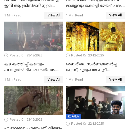
വീട്ടിലെ നക്ഷത്രങ്ങൾ കെട്ടു;
വി.കെ മിനി മോളും ഷൈനി
ഇനി ആ ക്രിസ്മസ് സ്റ്റാർ
മാത്യുവും കൊച്ചി മേയർ പദം
മാത്രം; പൈതങ്ങൾക്ക്
പങ്കിടും; ദീപ്തി മേരി വർഗീസ്
View All
View All
1 Min Read
1 Min Read
വേണ്ടിയുള്ള
മേയറാകില്ല
പിടിവലിക്കിടയിൽ
അപ്പൂപ്പനെതിരെ പോക്സോ
കേസ് ഒടുവിൽ 4 ജീവനുകൾ
പൊലിഞ്ഞു
Posted On 23-12-2025
Posted On 23-12-2025
കട കത്തിച്ച് കളയും,
ശബരിമല സ്വര്‍ണക്കവര്‍ച്ച
പറവൂരില്‍ ഭീകരാന്തരീക്ഷം
കേസ്; ദുരൂഹത കൂട്ടി
സൃഷ്ടിച്ച് കുട്ടി ലഹരിസംഘം
വിദേശവ്യവസായിയുടെ മൊഴി
View All
View All
1 Min Read
1 Min Read
KERALA
Posted On 23-12-2025
Posted On 22-12-2025
ഏഴാറ്റുമുഖം ഗണപതി വീണ്ടും