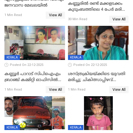
കണ്ണൂരിൽ രണ്ട് മക്കളടക്കം
ജനവാസ മേഖലയിൽ
കുടുംബത്തിലെ 4 പേർ മരിച്ച
View All
നിലയിൽ
1 Min Read
View All
30 Min Read
KERALA
KERALA
Posted On 22-12-2025
Posted On 22-12-2025
കണ്ണൂർ പാറാട് സിപിഐഎം
ശസ്ത്രക്രിയയ്‌ക്കിടെ യുവതി
ബ്രാഞ്ച് കമ്മിറ്റി ഓഫിസിൽ
മരിച്ചു; ചികിത്സാപ്പിഴവ്
തീയിട്ടു; നേതാക്കളുടെ
ആരോപിച്ച് ബന്ധുക്കൾ;
View All
View All
1 Min Read
1 Min Read
ചിത്രങ്ങളടക്കം കത്തിയ
സംഭവം മാവേലിക്കരയിൽ
നിലയിൽ
KERALA
KERALA