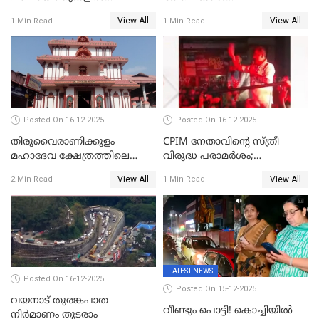
ബുധനാഴ്ച വിദ്യാഭ്യാസ
വ്രണപ്പെടുത്തിയെന്നു
View All
View All
1 Min Read
1 Min Read
സ്ഥാപനങ്ങൾക്ക് അവധി
ഡിജിപിക്ക് പരാതി; ശക്തമായ
നടപടി വേണമെന്നു
സിപിഐഎമ്മും
Posted On 16-12-2025
Posted On 16-12-2025
തിരുവൈരാണിക്കുളം
CPIM നേതാവിൻ്റെ സ്ത്രീ
മഹാദേവ ക്ഷേത്രത്തിലെ
വിരുദ്ധ പരാമർശം;
നടതുറപ്പ് മഹോത്സവത്തിന്
കേസെടുത്ത് പൊലീസ്
View All
View All
2 Min Read
1 Min Read
ജനുവരി 2 ന് തുടക്കമാകും
LATEST NEWS
Posted On 16-12-2025
Posted On 15-12-2025
വയനാട് തുരങ്കപാത
വീണ്ടും പൊട്ടി! കൊച്ചിയിൽ
നിർമാണം തുടരാം