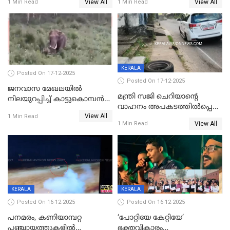
View All
View All
1 Min Read
1 Min Read
ക്ലാസ് വിദ്യാർത്ഥിനി മരിച്ചു
KERALA
Posted On 17-12-2025
Posted On 17-12-2025
ജനവാസ മേഖലയില്‍
മന്ത്രി സജി ചെറിയാന്റെ
നിലയുറപ്പിച്ച് കാട്ടുകൊമ്പന്‍
വാഹനം അപകടത്തിൽപ്പെട്ടു;
പടയപ്പ
View All
മന്ത്രിയും സംഘവും
1 Min Read
View All
1 Min Read
രക്ഷപ്പെട്ടത് തലനാരിടയ്ക്ക്
KERALA
KERALA
Posted On 16-12-2025
Posted On 16-12-2025
പനമരം, കണിയാമ്പറ്റ
‘പോറ്റിയേ കേറ്റിയേ’
പഞ്ചായത്തുകളിൽ
ഭക്തവികാരം