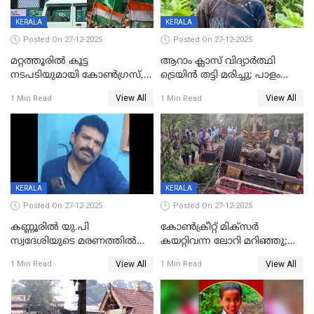
KERALA
KERALA
Posted On 27-12-2025
Posted On 27-12-2025
മറ്റത്തൂരിൽ കൂട്ട
ആറാം ക്ലാസ് വിദ്യാർത്ഥി
നടപടിയുമായി കോണ്‍ഗ്രസ്,
ട്രെയിൻ തട്ടി മരിച്ചു; പാളം
ബിജെപി പാളയത്തിലെത്തിയ
മുറിച്ചുകടക്കുന്നതിനിടെ
View All
View All
1 Min Read
1 Min Read
എട്ട് പേര്‍ ഉള്‍പ്പെടെ
അപകടം മലപ്പുറത്ത്
പത്തുപേരെ പുറത്താക്കി,
ചൊവ്വന്നൂരിലും നടപടി
KERALA
KERALA
Posted On 27-12-2025
Posted On 27-12-2025
കണ്ണൂരിൽ യു.പി
കോണ്‍ക്രീറ്റ് മിക്‌സര്‍
സ്വദേശിയുടെ മരണത്തിൽ
കയറ്റിവന്ന ലോറി മറിഞ്ഞു;
അഞ്ചംഗ സംഘത്തിനെതിരെ
രണ്ടുപേര്‍ക്ക് ദാരുണാന്ത്യം;
View All
View All
1 Min Read
1 Min Read
കേസ്; തർക്കമുണ്ടായത്
അപകടം കണ്ണൂരിൽ
ഫേഷ്യലിന് 300 രൂപ
ആവശ്യപ്പെട്ടതിനെച്ചൊല്ലി