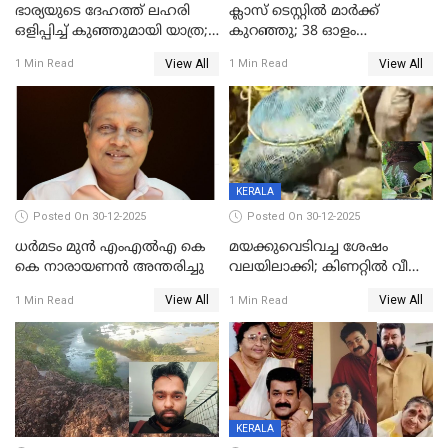
ഭാര്യയുടെ ദേഹത്ത് ലഹരി
ക്ലാസ് ടെസ്റ്റിൽ മാർക്ക്
ഒളിപ്പിച്ച് കുഞ്ഞുമായി യാത്ര;
കുറഞ്ഞു; 38 ഓളം
ഓട്ടോ വളഞ്ഞ് ദമ്പതികളെ
വിദ്യാർഥികളെ ട്യൂഷൻ
View All
View All
1 Min Read
1 Min Read
പിടികൂടി പൊലീസ്
സെന്ററിലെ അധ്യാപകന്‍
മർദിച്ചതായി പരാതി
KERALA
Posted On 30-12-2025
Posted On 30-12-2025
ധർമടം മുൻ എംഎല്‍എ കെ
മയക്കുവെടിവച്ച ശേഷം
കെ നാരായണന്‍ അന്തരിച്ചു
വലയിലാക്കി; കിണറ്റിൽ വീണ
കടുവയെ പുറത്തെത്തിച്ചു
View All
View All
1 Min Read
1 Min Read
KERALA