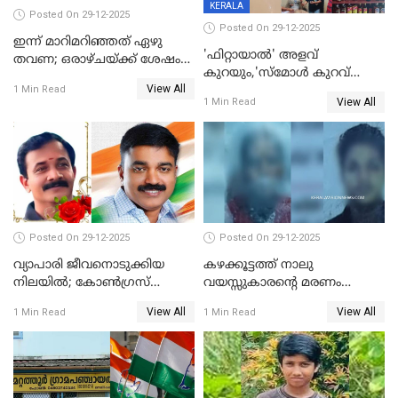
KERALA
Posted On 29-12-2025
Posted On 29-12-2025
ഇന്ന് മാറിമറിഞ്ഞത് ഏഴു
'ഫിറ്റായാൽ' അളവ്
തവണ; ഒരാഴ്ചയ്ക്ക് ശേഷം
കുറയും,'സ്‌മോൾ കുറവ്
സ്വർണവിലയിൽ ഇടിവ്
View All
പിടികൂടി; ബാറിന് 25,000 രൂപ
1 Min Read
View All
1 Min Read
പിഴ
Posted On 29-12-2025
Posted On 29-12-2025
വ്യാപാരി ജീവനൊടുക്കിയ
കഴക്കൂട്ടത്ത് നാലു
നിലയില്‍; കോണ്‍ഗ്രസ്
വയസ്സുകാരന്റെ മരണം
കൗണ്‍സിലറുടെ
കൊലപാതകം: അമ്മയും
View All
View All
1 Min Read
1 Min Read
മാനസികപീഡനമെന്ന് കുറിപ്പ്
സുഹൃത്തും പൊലീസ്
കസ്റ്റഡിയിൽ