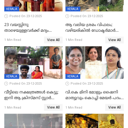
KERALA
KERALA
Posted On 23-12-2025
Posted On 23-12-2025
23 വയസ്സിനു
ആ വലിയ ശ്രമം വിഫലം;
താഴെയുള്ളവർക്ക് മദ്യം
വഴിയരികില്‍ ‌ഡോക്ടര്‍മാര്‍
നൽകിയതിനെതിരെ കർശന
ശസ്ത്രക്രിയ നടത്തിയ ലിനു
View All
View All
1 Min Read
1 Min Read
നടപടി;സ്ഥാപനങ്ങൾക്കെതിരെ
മരണത്തിന് കീഴടങ്ങി
രണ്ട് കേസുകൾ
KERALA
KERALA
Posted On 23-12-2025
Posted On 23-12-2025
വീട്ടിലെ നക്ഷത്രങ്ങൾ കെട്ടു;
വി.കെ മിനി മോളും ഷൈനി
ഇനി ആ ക്രിസ്മസ് സ്റ്റാർ
മാത്യുവും കൊച്ചി മേയർ പദം
മാത്രം; പൈതങ്ങൾക്ക്
പങ്കിടും; ദീപ്തി മേരി വർഗീസ്
View All
View All
1 Min Read
1 Min Read
വേണ്ടിയുള്ള
മേയറാകില്ല
പിടിവലിക്കിടയിൽ
അപ്പൂപ്പനെതിരെ പോക്സോ
കേസ് ഒടുവിൽ 4 ജീവനുകൾ