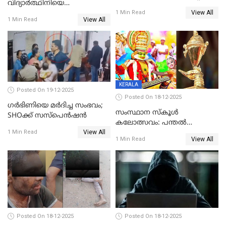
വിദ്യാര്‍ത്ഥിനിയെ
അന്വേഷണം വേണമെന്ന്
View All
ലൈംഗികമായി ഉപദ്രവിച്ചു;
1 Min Read
യുവതി
View All
1 Min Read
ക്ലീനര്‍ പിടിയിൽ
KERALA
Posted On 19-12-2025
Posted On 18-12-2025
ഗര്‍ഭിണിയെ മർദിച്ച സംഭവം;
സംസ്ഥാന സ്കൂൾ
SHOക്ക് സസ്പെൻഷൻ
കലോത്സവം: പന്തൽ
View All
കാൽനാട്ടൽ 20 ന്
1 Min Read
View All
1 Min Read
Posted On 18-12-2025
Posted On 18-12-2025