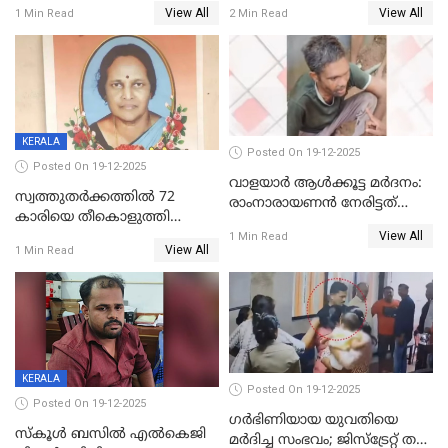
യോഗം ചൊവ്വാഴ്ച
അറസ്റ്റുണ്ടാവും, മര്‍ദിച്ചത് 15
View All
View All
1 Min Read
2 Min Read
അംഗ സംഘമെന്ന് വിവരം
KERALA
Posted On 19-12-2025
Posted On 19-12-2025
വാളയാർ ആൾക്കൂട്ട മർദനം:
സ്വത്തുതര്‍ക്കത്തില്‍ 72
രാംനാരായണൻ നേരിട്ടത്
കാരിയെ തീകൊളുത്തി
കൊടും ക്രൂരത; ശരീരത്തിൽ
View All
കൊന്നു;
1 Min Read
നാൽപ്പതിലേറെ
View All
1 Min Read
ക്രൂരകൊലപാതകത്തില്‍
മുറിവുകളെന്ന് പോസ്റ്റ്‌മോർട്ടം
സഹോദരിപുത്രന് ജീവപര്യന്തം
റിപ്പോർട്ട്
KERALA
Posted On 19-12-2025
Posted On 19-12-2025
ഗര്‍ഭിണിയായ യുവതിയെ
സ്കൂൾ ബസിൽ എൽകെജി
മര്‍ദിച്ച സംഭവം; ജിസ്‌ട്രേറ്റ് തല