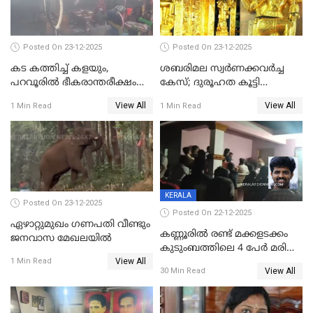
പൊലിഞ്ഞു
Posted On 23-12-2025
Posted On 23-12-2025
കട കത്തിച്ച് കളയും,
ശബരിമല സ്വര്‍ണക്കവര്‍ച്ച
പറവൂരില്‍ ഭീകരാന്തരീക്ഷം
കേസ്; ദുരൂഹത കൂട്ടി
സൃഷ്ടിച്ച് കുട്ടി ലഹരിസംഘം
വിദേശവ്യവസായിയുടെ മൊഴി
View All
View All
1 Min Read
1 Min Read
KERALA
Posted On 23-12-2025
Posted On 22-12-2025
ഏഴാറ്റുമുഖം ഗണപതി വീണ്ടും
കണ്ണൂരിൽ രണ്ട് മക്കളടക്കം
ജനവാസ മേഖലയിൽ
കുടുംബത്തിലെ 4 പേർ മരിച്ച
View All
നിലയിൽ
1 Min Read
View All
30 Min Read