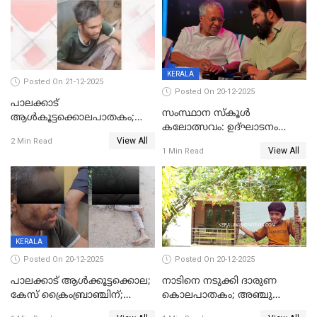
ശബരീ നന്ദനം
KERALA
Posted On 21-12-2025
Posted On 20-12-2025
പാലക്കാട്‌
സംസ്ഥാന സ്കൂൾ
ആൾകൂട്ടക്കൊലപാതകം;
കലോത്സവം: ഉദ്ഘാടനം
അന്വേഷണം
View All
മുഖ്യമന്ത്രി, സമാപനത്തിൽ
2 Min Read
ഊർജ്ജിതമാക്കിമാക്കി
View All
1 Min Read
മുഖ്യാതിഥിയായി
ക്രൈംബ്രാഞ്ച്
മോഹൻലാൽ
KERALA
Posted On 20-12-2025
Posted On 20-12-2025
പാലക്കാട് ആൾക്കൂട്ടക്കൊല;
നാടിനെ നടുക്കി ദാരുണ
കേസ് ക്രൈംബ്രാഞ്ചിന്;
കൊലപാതകം; അഞ്ചു
DYSPയുടെ നേതൃത്വത്തിൽ
വയസ്സുകാരനെ 'അമ്മ