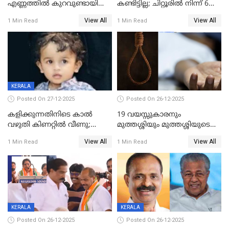
എണ്ണത്തിൽ കുറവുണ്ടായിട്ടും
കണ്ടിട്ടില്ല; ചിറ്റൂരിൽ നിന്ന് 6
ശബരിമലയിൽ വരുമാനം
വയസ്സുകാരനെ കാണാതായി
View All
View All
1 Min Read
1 Min Read
കുതിച്ചുയരുന്നു
KERALA
Posted On 27-12-2025
Posted On 26-12-2025
കളിക്കുന്നതിനിടെ കാൽ
19 വയസ്സുകാരനും
വഴുതി കിണറ്റിൽ വീണു;
മുത്തശ്ശിയും മുത്തശ്ശിയുടെ
ഒന്നര വയസ്സുകാരന്
സഹോദരിയും വീട്ടിൽ തൂങ്ങി
View All
View All
1 Min Read
1 Min Read
ദാരുണാന്ത്യം
മരിച്ചനിലയിൽ
KERALA
KERALA
Posted On 26-12-2025
Posted On 26-12-2025