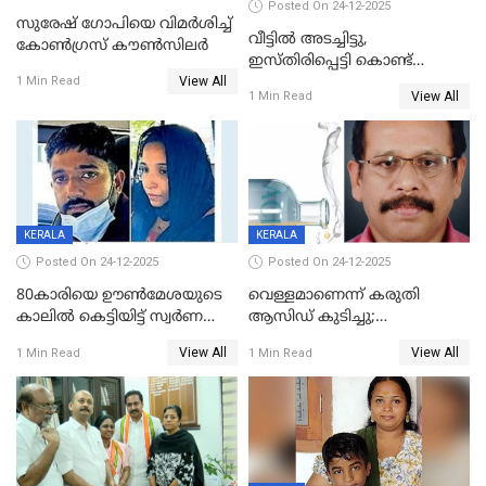
Posted On 24-12-2025
സുരേഷ് ഗോപിയെ വിമര്‍ശിച്ച്
വീട്ടിൽ അടച്ചിട്ടു,
കോണ്‍ഗ്രസ് കൗണ്‍സിലര്‍
ഇസ്തിരിപ്പെട്ടി കൊണ്ട്
View All
പൊള്ളിച്ചു; 8 മാസം
1 Min Read
View All
1 Min Read
ഗർഭിണിയായ യുവതിക്ക് ക്രൂര
മർദനം
KERALA
KERALA
Posted On 24-12-2025
Posted On 24-12-2025
80കാരിയെ ഊൺമേശയുടെ
വെള്ളമാണെന്ന് കരുതി
കാലിൽ കെട്ടിയിട്ട് സ്വർണവും
ആസിഡ് കുടിച്ചു;
പണവും കവർന്നു;
ചികിത്സയിലിരുന്ന ആള്‍
View All
View All
1 Min Read
1 Min Read
കൊച്ചുമകനും സുഹൃത്തും
മരിച്ചു
അറസ്റ്റിൽ