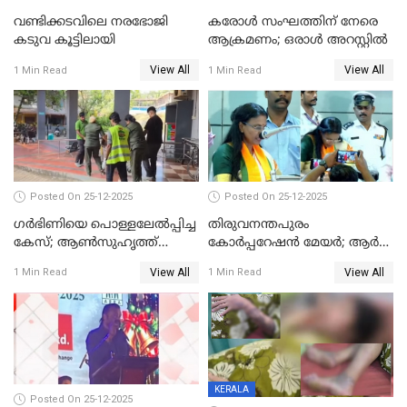
വണ്ടിക്കടവിലെ നരഭോജി
കരോള്‍ സംഘത്തിന് നേരെ
കടുവ കൂട്ടിലായി
ആക്രമണം; ഒരാള്‍ അറസ്റ്റില്‍
View All
View All
1 Min Read
1 Min Read
Posted On 25-12-2025
Posted On 25-12-2025
ഗര്‍ഭിണിയെ പൊള്ളലേല്‍പ്പിച്ച
തിരുവനന്തപുരം
കേസ്; ആണ്‍സുഹൃത്ത്
കോര്‍പ്പറേഷന്‍ മേയർ; ആര്‍
പിടിയില്‍
ശ്രീലേഖയ്ക്ക് മുൻതൂക്കം
View All
View All
1 Min Read
1 Min Read
KERALA
Posted On 25-12-2025