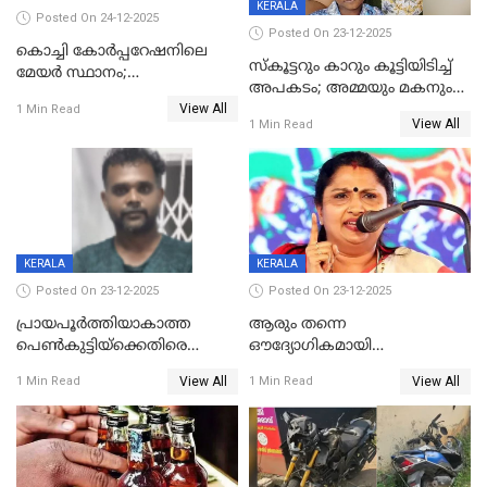
KERALA
Posted On 24-12-2025
Posted On 23-12-2025
കൊച്ചി കോര്‍പ്പറേഷനിലെ
സ്കൂട്ടറും കാറും കൂട്ടിയിടിച്ച്
മേയര്‍ സ്ഥാനം;
അപകടം; അമ്മയും മകനും
കോണ്‍ഗ്രസില്‍ അതൃപതി
View All
മരിച്ചു, മറ്റൊരു മകൻ
1 Min Read
രൂക്ഷം
View All
1 Min Read
ഗുരുതരാവസ്ഥയിൽ
KERALA
KERALA
Posted On 23-12-2025
Posted On 23-12-2025
പ്രായപൂർത്തിയാകാത്ത
ആരും തന്നെ
പെൺകുട്ടിയ്ക്കെതിരെ
ഔദ്യോഗികമായി
ലൈംഗികാതിക്രമം; 36കാരന്
അറിയിച്ചിട്ടില്ല, മേയറെ
View All
View All
1 Min Read
1 Min Read
59 വർഷം തടവും 90,൦൦൦ രൂപ
കണ്ടെത്താൻ ഇന്ന് കോർ
പിഴയും ശിക്ഷ
കമ്മിറ്റി കൂടിയില്ല';
അതൃപ്തിയുമായി ദീപ്തി മേരി
വർഗീസ്