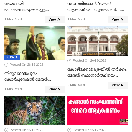
മേയറായി
നടന്നതിതാണ്, ‘മേയർ
തെരഞ്ഞെടുക്കപ്പെട്ട
ആകാൻ പോവുകയാണ്...;
ശേഷമുള്ള പി ഇന്ദിരയുടെ
ആവട്ടെ, അഭിനന്ദനങ്ങൾ’;
View All
View All
1 Min Read
1 Min Read
ആദ്യ വോട്ട് അസാധു; കണ്ണൂർ
മുഖ്യമന്ത്രിയുടെ ഓഫീസ്
ഡെപ്യൂട്ടി മേയർ സ്ഥാനത്ത്
തന്നെ വിശദീകരിയ്ക്കുന്നു;
താഹിറിന് വിജയം
സത്യമിതാണ്
KERALA
Posted On 26-12-2025
Posted On 26-12-2025
കോഴിക്കോട് BJPയിൽ തർക്കം;
തിരുവനന്തപുരം
മേയർ സ്ഥാനാർത്ഥിയെ
കോര്‍പ്പറേഷന്‍ മേയര്‍
പരസ്യമായി പ്രഖ്യാപിച്ചില്ല
View All
തെരഞ്ഞെടുപ്പ്; സിപിഐഎം
2 Min Read
View All
1 Min Read
ഹൈക്കോടതിയിലേക്ക്;
സത്യപ്രതിജ്ഞ ചടങ്ങില്‍
ചട്ടലംഘനമെന്ന് പാർട്ടി
Posted On 26-12-2025
Posted On 25-12-2025