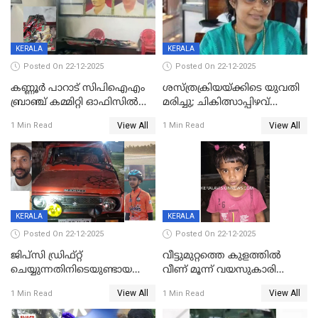
KERALA
KERALA
Posted On 22-12-2025
Posted On 22-12-2025
കണ്ണൂർ പാറാട് സിപിഐഎം
ശസ്ത്രക്രിയയ്‌ക്കിടെ യുവതി
ബ്രാഞ്ച് കമ്മിറ്റി ഓഫിസിൽ
മരിച്ചു; ചികിത്സാപ്പിഴവ്
തീയിട്ടു; നേതാക്കളുടെ
ആരോപിച്ച് ബന്ധുക്കൾ;
View All
View All
1 Min Read
1 Min Read
ചിത്രങ്ങളടക്കം കത്തിയ
സംഭവം മാവേലിക്കരയിൽ
നിലയിൽ
KERALA
KERALA
Posted On 22-12-2025
Posted On 22-12-2025
ജിപ്സി ഡ്രിഫ്റ്റ്
വീട്ടുമുറ്റത്തെ കുളത്തിൽ
ചെയ്യുന്നതിനിടെയുണ്ടായ
വീണ് മൂന്ന് വയസുകാരി
അപകടം; 14 വയസുകാരന്
മരിച്ചു
View All
View All
1 Min Read
1 Min Read
ദാരുണാന്ത്യം; ജീപ്സി
ഓടിച്ചയാൾ അറസ്റ്റിൽ.