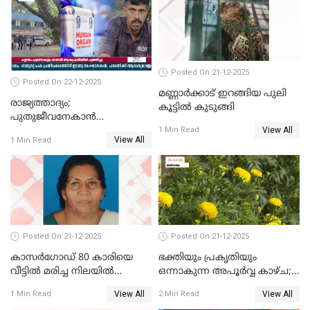
Posted On 21-12-2025
Posted On 22-12-2025
മണ്ണാർക്കാട് ഇറങ്ങിയ പുലി
രാജ്യത്താദ്യം;
കൂട്ടിൽ കുടുങ്ങി
പുതുജീവനേകാൻ
View All
ഷിബുവിന്റെ ഹൃദയം
1 Min Read
View All
1 Min Read
എറണാകുളം സർക്കാർ
ജനറൽ
ആശുപത്രിയിലെത്തിച്ചു
Posted On 21-12-2025
Posted On 21-12-2025
കാസർഗോഡ് 80 കാരിയെ
ഭക്തിയും പ്രകൃതിയും
വീട്ടിൽ മരിച്ച നിലയിൽ
ഒന്നാകുന്ന അപൂര്‍വ്വ കാഴ്ച;
കണ്ടെത്തി
ഭക്തർക്ക്
View All
View All
1 Min Read
2 Min Read
കാഴ്ചാനുഭവമൊരുക്കി