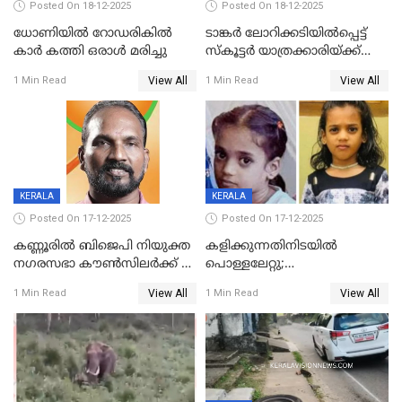
Posted On 18-12-2025
Posted On 18-12-2025
ധോണിയിൽ റോഡരികിൽ
ടാങ്കർ ലോറിക്കടിയിൽപ്പെട്ട്
കാർ കത്തി ഒരാൾ മരിച്ചു
സ്കൂട്ടർ യാത്രക്കാരിയ്ക്ക്
ദാരുണാന്ത്യം; അപകടം
View All
View All
1 Min Read
1 Min Read
കണ്ടോത്ത് ദേശീയ പാതയിൽ
KERALA
KERALA
Posted On 17-12-2025
Posted On 17-12-2025
കണ്ണൂരിൽ ബിജെപി നിയുക്ത
കളിക്കുന്നതിനിടയിൽ
നഗരസഭാ കൗൺസിലർക്ക് 36
പൊള്ളലേറ്റു;
വർഷം തടവുശിക്ഷ
ചികിത്സയിലായിരുന്ന രണ്ടാം
View All
View All
1 Min Read
1 Min Read
ക്ലാസ് വിദ്യാർത്ഥിനി മരിച്ചു