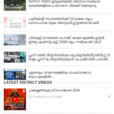
WATCH VIDEO ഇടുക്കിയിൽ വിനോദ സഞ്ചാര
കേന്ദ്രങ്ങളിലെ പ്രവേശന വിലക്ക് തുടരുന്നു
പുലിക്കളി സംഘങ്ങള്‍ക്ക് 24 ലക്ഷം രൂപ;
ധനസഹായ തുക അനുവദിച്ച് ഉത്തരവിറക്കി
KERALA
ഫ്ളൈറ്റ് നേരത്തെ പോയി, യാത്ര മുടങ്ങി,എയർ
ഇന്ത്യ എക്സ്പ്രസ്സ് 35000 രൂപ നൽകാൻ വിധി
KERALA
പ്ലസ് വൺ വിദ്യാർത്ഥിയെ ശുചിമുറിയിലിട്ട് മർദിച്ച് 20
ഓളം പ്ലസ് ടു വിദ്യാർത്ഥികൾ; പൊലീസിൽ പരാതി
KERALA
എത്രരൂപ വേണമെങ്കിലും ചെലവാക്കാം;
ക്യാംപുകളില്‍
കുറവൊന്നുമുണ്ടാകില്ല;'കാർഷികമേഖലയിലെ
LATEST DISTRICT VIDEOS
നഷ്ടം പ്രത്യേകം പരിഗണിക്കും, സഹായം
പ്രഖ്യാപിക്കും;'സ്ഥിരം ദുരന്തനിവാരണ സംവിധാനം
ചക്കുളത്തുകാവ് പൊങ്കാല 2024
നടപ്പാക്കും, ആദ്യ പദ്ധതി പത്തനംതിട്ടയിൽ;
Posted On 13-12-2024
പ്രളയബാധിത മേഖലകൾ സന്ദർശിച്ച് മുഖ്യമന്ത്രി