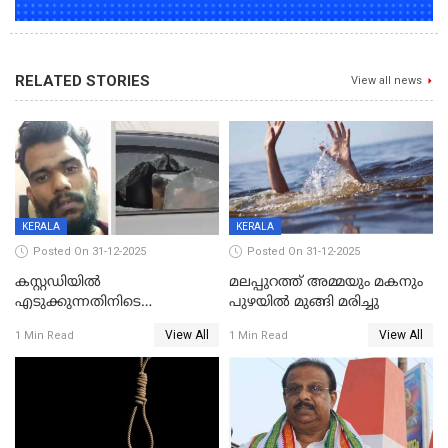
RELATED STORIES
View all news
KERALA
KERALA
Posted On 31-12-2025
Posted On 31-12-2025
കസ്റ്റഡിയിൽ
മലപ്പുറത്ത് അമ്മയും മകനും
എടുക്കുന്നതിനിടെ
പുഴയിൽ മുങ്ങി മരിച്ചു
വിലങ്ങുമായി രക്ഷപ്പെട്ട
View All
View All
1 Min Read
1 Min Read
വധശ്രമക്കേസ് പ്രതി പിടിയിൽ