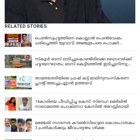
RELATED STORIES
KERALA
പെണ്‍സുഹൃത്തിനെ കൊല്ലാന്‍ പെണ്‍വേഷം
ധരിച്ചെത്തി യുവാവ്; അഞ്ചുപേരെ പൊക്കി
പൊലീസ്
KERALA
സ്കൂൾ ബസ് ഓടിച്ചുകൊണ്ടിരിക്കെ ഡ്രൈവർക്ക്
ഹൃദയാഘാതം; ബസ് കെട്ടിടത്തിൽ ഇടിച്ചുനിന്നു;
ഡ്രൈവർ മരിച്ചു, രണ്ട് കുട്ടികൾക്ക് പരിക്ക്
താമരശേരിയിലെ ഫ്രഷ് കട്ട് മാലിന്യസംസ്കരണ
പ്ലാന്റ് അടച്ചുപൂട്ടാൻ ഉത്തരവ്
KERALA
14കാരിയെ പീഡിപ്പിച്ച കേസ്: സ്നേഹ മെർലിൻ
നാലാമത്തെ പോക്‌സോ കേസിൽ അറസ്റ്റിലായി
LATEST NEWS
മഞ്ചേരി നഗരസഭ കൗൺസിലറുടെ കൊലപാതകം:
3 പ്രതികൾക്കും ജീവപര്യന്തം ശിക്ഷ