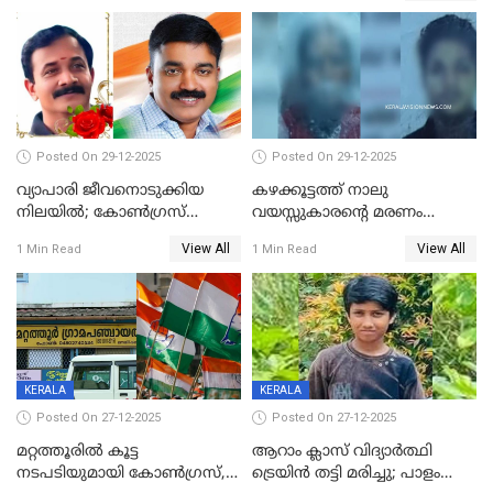
Posted On 29-12-2025
Posted On 29-12-2025
വ്യാപാരി ജീവനൊടുക്കിയ
കഴക്കൂട്ടത്ത് നാലു
നിലയില്‍; കോണ്‍ഗ്രസ്
വയസ്സുകാരന്റെ മരണം
കൗണ്‍സിലറുടെ
കൊലപാതകം: അമ്മയും
View All
View All
1 Min Read
1 Min Read
മാനസികപീഡനമെന്ന് കുറിപ്പ്
സുഹൃത്തും പൊലീസ്
കസ്റ്റഡിയിൽ
KERALA
KERALA
Posted On 27-12-2025
Posted On 27-12-2025
മറ്റത്തൂരിൽ കൂട്ട
ആറാം ക്ലാസ് വിദ്യാർത്ഥി
നടപടിയുമായി കോണ്‍ഗ്രസ്,
ട്രെയിൻ തട്ടി മരിച്ചു; പാളം