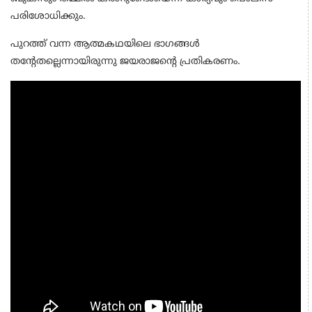
പരിശോധിക്കും.
പുറത്ത് വന്ന ആത്മകഥയിലെ ഭാഗങ്ങൾ
തൻ്റേതല്ലെന്നായിരുന്നു ജയരാജന്‍റെ പ്രതികരണം.