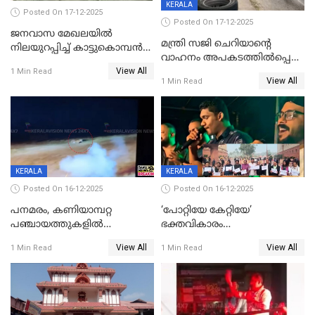
KERALA
Posted On 17-12-2025
Posted On 17-12-2025
ജനവാസ മേഖലയില്‍
മന്ത്രി സജി ചെറിയാന്റെ
നിലയുറപ്പിച്ച് കാട്ടുകൊമ്പന്‍
വാഹനം അപകടത്തിൽപ്പെട്ടു;
പടയപ്പ
View All
മന്ത്രിയും സംഘവും
1 Min Read
View All
1 Min Read
രക്ഷപ്പെട്ടത് തലനാരിടയ്ക്ക്
KERALA
KERALA
Posted On 16-12-2025
Posted On 16-12-2025
പനമരം, കണിയാമ്പറ്റ
‘പോറ്റിയേ കേറ്റിയേ’
പഞ്ചായത്തുകളിൽ
ഭക്തവികാരം
ബുധനാഴ്ച വിദ്യാഭ്യാസ
വ്രണപ്പെടുത്തിയെന്നു
View All
View All
1 Min Read
1 Min Read
സ്ഥാപനങ്ങൾക്ക് അവധി
ഡിജിപിക്ക് പരാതി; ശക്തമായ
നടപടി വേണമെന്നു
സിപിഐഎമ്മും