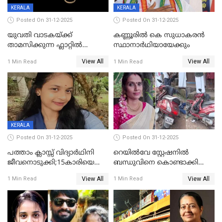
KERALA
KERALA
Posted On 31-12-2025
Posted On 31-12-2025
യുവതി വാടകയ്ക്ക്
കണ്ണൂരിൽ കെ സുധാകരൻ
താമസിക്കുന്ന ഫ്ലാറ്റില്‍
സ്ഥാനാർഥിയായേക്കും
തൂങ്ങിമരിച്ച നിലയില്‍;
View All
View All
1 Min Read
1 Min Read
സംഭവം കൈതപ്പൊയിലില്‍
KERALA
Posted On 31-12-2025
Posted On 31-12-2025
പത്താം ക്ലാസ്സ് വിദ്യാര്‍ഥിനി
റെയിൽവേ സ്റ്റേഷനിൽ
ജീവനൊടുക്കി;15കാരിയെ
ബന്ധുവിനെ കൊണ്ടാക്കി
കണ്ടെത്തിയത്
മടങ്ങുന്നതിനിടെ ടോറസ്സ്
View All
View All
1 Min Read
1 Min Read
കിടപ്പുമുറിയില്‍ തൂങ്ങി മരിച്ച
ലോറി സ്കൂട്ടറിൽ ഇടിച്ചു :
നിലയിൽ
യുവതിക്ക് ദാരുണാന്ത്യം