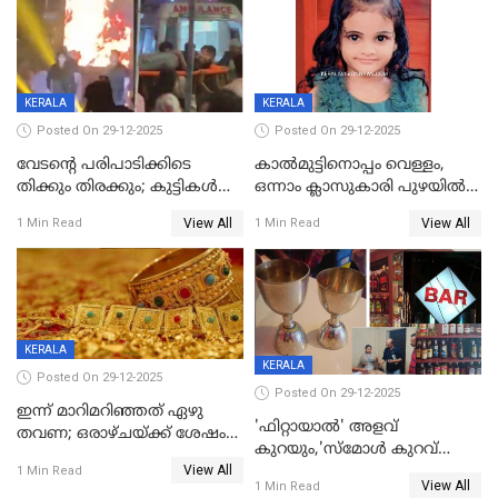
KERALA
KERALA
Posted On 29-12-2025
Posted On 29-12-2025
വേടന്റെ പരിപാടിക്കിടെ
കാൽമുട്ടിനൊപ്പം വെള്ളം,
തിക്കും തിരക്കും; കുട്ടികള്‍
ഒന്നാം ക്ലാസുകാരി പുഴയിൽ
ഉള്‍പ്പെടെ നിരവധി പേര്‍ക്ക്
മുങ്ങി മരിച്ചു; ദാരുണ സംഭവം
View All
View All
1 Min Read
1 Min Read
പരിക്ക്; പാളം മറികടന്ന
കുട്ടികൾക്കൊപ്പം
യുവാവ് ട്രെയിന്‍ തട്ടി മരിച്ചു
കളിക്കുന്നതിനിടെ
KERALA
KERALA
Posted On 29-12-2025
Posted On 29-12-2025
ഇന്ന് മാറിമറിഞ്ഞത് ഏഴു
'ഫിറ്റായാൽ' അളവ്
തവണ; ഒരാഴ്ചയ്ക്ക് ശേഷം
കുറയും,'സ്‌മോൾ കുറവ്
സ്വർണവിലയിൽ ഇടിവ്
View All
പിടികൂടി; ബാറിന് 25,000 രൂപ
1 Min Read
View All
1 Min Read
പിഴ