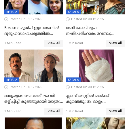
KERALA
KERALA
Posted On 31-12-2025
Posted On 30-12-2025
5 മാസം മുൻപ് ഇസ്രയേലിൽ
രണ്ട് കോടി രൂപ
ദുരൂഹസാഹചര്യത്തിൽ
നഷ്ടപരിഹാരം വേണം;
മരിച്ചനിലയിൽ കണ്ടെത്തിയ
ജിസിഡിഎക്ക് വക്കീൽ
View All
View All
1 Min Read
1 Min Read
മലയാളി യുവാവിന്റെ ഭാര്യയും
നോട്ടീസയച്ച് ഉമാ തോമസ്
മരിച്ചു
KERALA
KERALA
Posted On 30-12-2025
Posted On 30-12-2025
ഭാര്യയുടെ ദേഹത്ത് ലഹരി
ക്ലാസ് ടെസ്റ്റിൽ മാർക്ക്
ഒളിപ്പിച്ച് കുഞ്ഞുമായി യാത്ര;
കുറഞ്ഞു; 38 ഓളം
ഓട്ടോ വളഞ്ഞ് ദമ്പതികളെ
വിദ്യാർഥികളെ ട്യൂഷൻ
View All
View All
1 Min Read
1 Min Read
പിടികൂടി പൊലീസ്
സെന്ററിലെ അധ്യാപകന്‍
മർദിച്ചതായി പരാതി