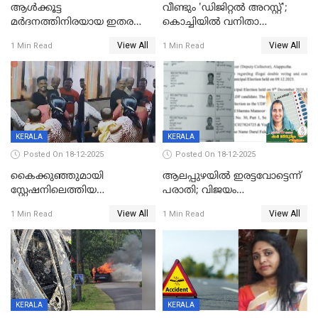
ആൾക്കൂട്ട
വീണ്ടും 'ഡിജിറ്റല്‍ അറസ്റ്റ്';
മർദനത്തിനിരയായ ഇതര
കൊച്ചിയില്‍ വനിതാ
സംസ്ഥാന തൊഴിലാളി മരിച്ചു;
ഡോക്ടര്‍ക്ക് നഷ്ടമായത് 6.38
View All
View All
1 Min Read
1 Min Read
നടുക്കുന്ന സംഭവം
കോടി രൂപ
വാളയാറിൽ
KERALA
KERALA
Posted On 18-12-2025
Posted On 18-12-2025
കൈക്കുഞ്ഞുമായി
ആലപ്പുഴയിൽ ഇരട്ടവോട്ടെന്ന്
സ്റ്റേഷനിലെത്തിയ
പരാതി; വിജയം
യുവതിയ്ക്ക് മർദ്ദനം; സിഐ
റദ്ദാക്കണമെന്ന് വലിയമരം
View All
View All
1 Min Read
1 Min Read
കരണത്തടിച്ചു; CC ടിവി
വാർഡിലെ എൽഡിഎഫ്
ദൃശ്യങ്ങൾ പുറത്ത്
സ്ഥാനാർത്ഥി
KERALA
KERALA