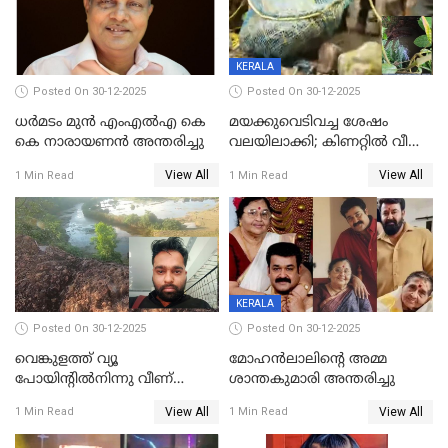
KERALA
Posted On 30-12-2025
Posted On 30-12-2025
ധർമടം മുൻ എംഎല്‍എ കെ
മയക്കുവെടിവച്ച ശേഷം
കെ നാരായണന്‍ അന്തരിച്ചു
വലയിലാക്കി; കിണറ്റിൽ വീണ
കടുവയെ പുറത്തെത്തിച്ചു
View All
View All
1 Min Read
1 Min Read
KERALA
Posted On 30-12-2025
Posted On 30-12-2025
വെങ്കുളത്ത് വ്യൂ
മോഹന്‍ലാലിന്‍റെ അമ്മ
പോയിന്റിൽനിന്നു വീണ്
ശാന്തകുമാരി അന്തരിച്ചു
യുവാവ് മരിച്ചു
View All
View All
1 Min Read
1 Min Read