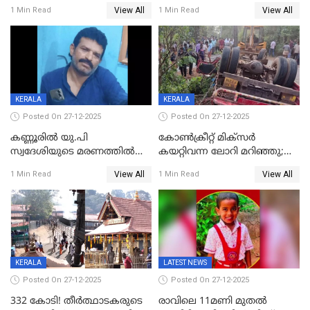
ബിജെപി പാളയത്തിലെത്തിയ
മുറിച്ചുകടക്കുന്നതിനിടെ
View All
View All
1 Min Read
1 Min Read
എട്ട് പേര്‍ ഉള്‍പ്പെടെ
അപകടം മലപ്പുറത്ത്
പത്തുപേരെ പുറത്താക്കി,
ചൊവ്വന്നൂരിലും നടപടി
KERALA
KERALA
Posted On 27-12-2025
Posted On 27-12-2025
കണ്ണൂരിൽ യു.പി
കോണ്‍ക്രീറ്റ് മിക്‌സര്‍
സ്വദേശിയുടെ മരണത്തിൽ
കയറ്റിവന്ന ലോറി മറിഞ്ഞു;
അഞ്ചംഗ സംഘത്തിനെതിരെ
രണ്ടുപേര്‍ക്ക് ദാരുണാന്ത്യം;
View All
View All
1 Min Read
1 Min Read
കേസ്; തർക്കമുണ്ടായത്
അപകടം കണ്ണൂരിൽ
ഫേഷ്യലിന് 300 രൂപ
ആവശ്യപ്പെട്ടതിനെച്ചൊല്ലി
KERALA
LATEST NEWS
Posted On 27-12-2025
Posted On 27-12-2025
332 കോടി! തീർത്ഥാടകരുടെ
രാവിലെ 11മണി മുതൽ