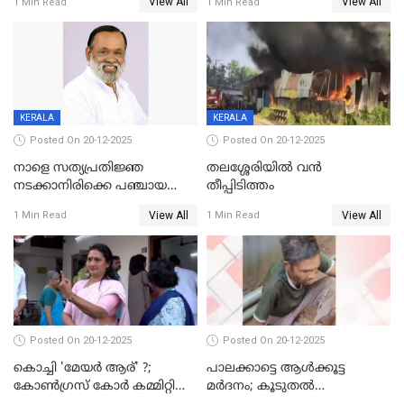
View All
View All
1 Min Read
1 Min Read
അന്വേഷിക്കും
കഴുത്തുഞെരിച്ച് കൊന്നു
KERALA
KERALA
Posted On 20-12-2025
Posted On 20-12-2025
നാളെ സത്യപ്രതിജ്ഞ
തലശ്ശേരിയിൽ വൻ
നടക്കാനിരിക്കെ പഞ്ചായത്ത്
തീപ്പിടിത്തം
മെമ്പർ മരിച്ചു
View All
View All
1 Min Read
1 Min Read
Posted On 20-12-2025
Posted On 20-12-2025
കൊച്ചി 'മേയർ ആര്' ?;
പാലക്കാട്ടെ ആള്‍ക്കൂട്ട
കോണ്‍ഗ്രസ് കോര്‍ കമ്മിറ്റി
മര്‍ദനം; കൂടുതല്‍