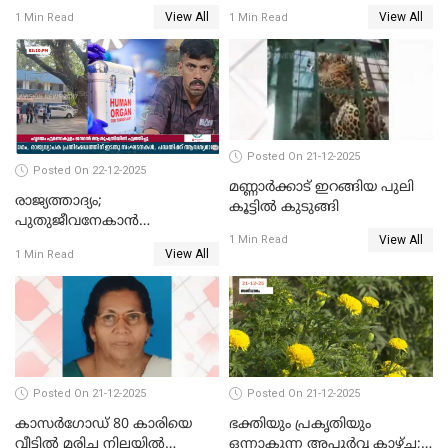
അപകടം; 14 വയസുകാരന്
മരിച്ചു
View All
View All
1 Min Read
1 Min Read
ദാരുണാന്ത്യം; ജീപ്സി
ഓടിച്ചയാൾ അറസ്റ്റിൽ.
Posted On 21-12-2025
Posted On 22-12-2025
മണ്ണാർക്കാട് ഇറങ്ങിയ പുലി
രാജ്യത്താദ്യം;
കൂട്ടിൽ കുടുങ്ങി
പുതുജീവനേകാൻ
View All
ഷിബുവിന്റെ ഹൃദയം
1 Min Read
View All
1 Min Read
എറണാകുളം സർക്കാർ
ജനറൽ
ആശുപത്രിയിലെത്തിച്ചു
Posted On 21-12-2025
Posted On 21-12-2025
കാസർഗോഡ് 80 കാരിയെ
ഭക്തിയും പ്രകൃതിയും
വീട്ടിൽ മരിച്ച നിലയിൽ
ഒന്നാകുന്ന അപൂര്‍വ്വ കാഴ്ച;