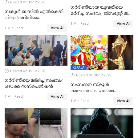
Posted On 19-12-2025
ഗര്‍ഭിണിയായ യുവതിയെ
സ്കൂൾ ബസിൽ എൽകെജി
മര്‍ദിച്ച സംഭവം; ജിസ്‌ട്രേറ്റ് തല
വിദ്യാര്‍ത്ഥിനിയെ
അന്വേഷണം വേണമെന്ന്
View All
ലൈംഗികമായി ഉപദ്രവിച്ചു;
1 Min Read
യുവതി
View All
1 Min Read
ക്ലീനര്‍ പിടിയിൽ
KERALA
Posted On 19-12-2025
Posted On 18-12-2025
ഗര്‍ഭിണിയെ മർദിച്ച സംഭവം;
സംസ്ഥാന സ്കൂൾ
SHOക്ക് സസ്പെൻഷൻ
കലോത്സവം: പന്തൽ
View All
കാൽനാട്ടൽ 20 ന്
1 Min Read
View All
1 Min Read