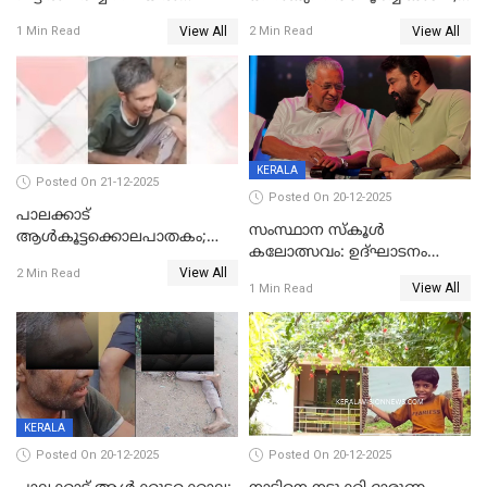
കണ്ടെത്തി
ഭക്തർക്ക്
View All
View All
1 Min Read
2 Min Read
കാഴ്ചാനുഭവമൊരുക്കി
ശബരീ നന്ദനം
KERALA
Posted On 21-12-2025
Posted On 20-12-2025
പാലക്കാട്‌
സംസ്ഥാന സ്കൂൾ
ആൾകൂട്ടക്കൊലപാതകം;
കലോത്സവം: ഉദ്ഘാടനം
അന്വേഷണം
View All
മുഖ്യമന്ത്രി, സമാപനത്തിൽ
2 Min Read
ഊർജ്ജിതമാക്കിമാക്കി
View All
1 Min Read
മുഖ്യാതിഥിയായി
ക്രൈംബ്രാഞ്ച്
മോഹൻലാൽ
KERALA
Posted On 20-12-2025
Posted On 20-12-2025