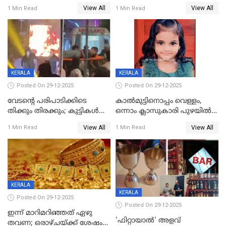
യുവാവ് മരിച്ചു
View All
View All
1 Min Read
1 Min Read
KERALA
KERALA
Posted On 29-12-2025
Posted On 29-12-2025
വേടന്റെ പരിപാടിക്കിടെ
കാൽമുട്ടിനൊപ്പം വെള്ളം,
തിക്കും തിരക്കും; കുട്ടികള്‍
ഒന്നാം ക്ലാസുകാരി പുഴയിൽ
ഉള്‍പ്പെടെ നിരവധി പേര്‍ക്ക്
മുങ്ങി മരിച്ചു; ദാരുണ സംഭവം
View All
View All
1 Min Read
1 Min Read
പരിക്ക്; പാളം മറികടന്ന
കുട്ടികൾക്കൊപ്പം
യുവാവ് ട്രെയിന്‍ തട്ടി മരിച്ചു
കളിക്കുന്നതിനിടെ
KERALA
KERALA
Posted On 29-12-2025
Posted On 29-12-2025
ഇന്ന് മാറിമറിഞ്ഞത് ഏഴു
'ഫിറ്റായാൽ' അളവ്
തവണ; ഒരാഴ്ചയ്ക്ക് ശേഷം