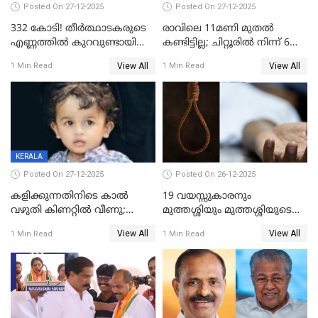
Posted On 27-12-2025
Posted On 27-12-2025
332 കോടി! തീർത്ഥാടകരുടെ
രാവിലെ 11മണി മുതൽ
എണ്ണത്തിൽ കുറവുണ്ടായിട്ടും
കണ്ടിട്ടില്ല; ചിറ്റൂരിൽ നിന്ന് 6
ശബരിമലയിൽ വരുമാനം
വയസ്സുകാരനെ കാണാതായി
View All
View All
1 Min Read
1 Min Read
കുതിച്ചുയരുന്നു
KERALA
Posted On 27-12-2025
Posted On 26-12-2025
കളിക്കുന്നതിനിടെ കാൽ
19 വയസ്സുകാരനും
വഴുതി കിണറ്റിൽ വീണു;
മുത്തശ്ശിയും മുത്തശ്ശിയുടെ
ഒന്നര വയസ്സുകാരന്
സഹോദരിയും വീട്ടിൽ തൂങ്ങി
View All
View All
1 Min Read
1 Min Read
ദാരുണാന്ത്യം
മരിച്ചനിലയിൽ