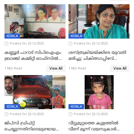
KERALA
KERALA
Posted On 22-12-2025
Posted On 22-12-2025
കണ്ണൂർ പാറാട് സിപിഐഎം
ശസ്ത്രക്രിയയ്‌ക്കിടെ യുവതി
ബ്രാഞ്ച് കമ്മിറ്റി ഓഫിസിൽ
മരിച്ചു; ചികിത്സാപ്പിഴവ്
തീയിട്ടു; നേതാക്കളുടെ
ആരോപിച്ച് ബന്ധുക്കൾ;
View All
View All
1 Min Read
1 Min Read
ചിത്രങ്ങളടക്കം കത്തിയ
സംഭവം മാവേലിക്കരയിൽ
നിലയിൽ
KERALA
KERALA
Posted On 22-12-2025
Posted On 22-12-2025
ജിപ്സി ഡ്രിഫ്റ്റ്
വീട്ടുമുറ്റത്തെ കുളത്തിൽ
ചെയ്യുന്നതിനിടെയുണ്ടായ
വീണ് മൂന്ന് വയസുകാരി