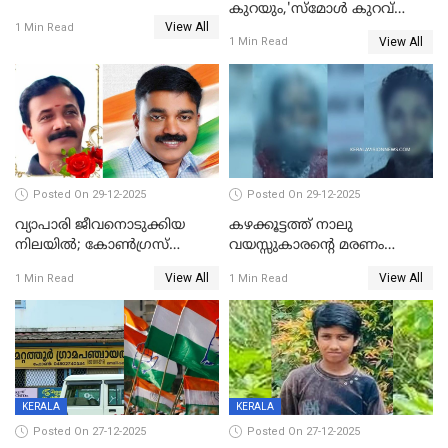
കുറയും,'സ്‌മോൾ കുറവ്
സ്വർണവിലയിൽ ഇടിവ്
View All
പിടികൂടി; ബാറിന് 25,000 രൂപ
1 Min Read
View All
1 Min Read
പിഴ
Posted On 29-12-2025
Posted On 29-12-2025
വ്യാപാരി ജീവനൊടുക്കിയ
കഴക്കൂട്ടത്ത് നാലു
നിലയില്‍; കോണ്‍ഗ്രസ്
വയസ്സുകാരന്റെ മരണം
കൗണ്‍സിലറുടെ
കൊലപാതകം: അമ്മയും
View All
View All
1 Min Read
1 Min Read
മാനസികപീഡനമെന്ന് കുറിപ്പ്
സുഹൃത്തും പൊലീസ്
കസ്റ്റഡിയിൽ
KERALA
KERALA
Posted On 27-12-2025
Posted On 27-12-2025