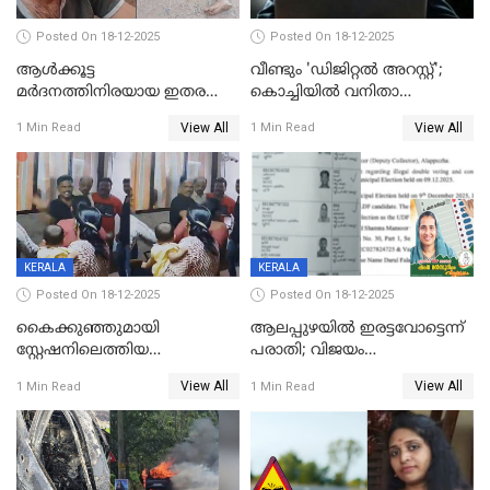
Posted On 18-12-2025
Posted On 18-12-2025
ആൾക്കൂട്ട
വീണ്ടും 'ഡിജിറ്റല്‍ അറസ്റ്റ്';
മർദനത്തിനിരയായ ഇതര
കൊച്ചിയില്‍ വനിതാ
സംസ്ഥാന തൊഴിലാളി മരിച്ചു;
ഡോക്ടര്‍ക്ക് നഷ്ടമായത് 6.38
View All
View All
1 Min Read
1 Min Read
നടുക്കുന്ന സംഭവം
കോടി രൂപ
വാളയാറിൽ
KERALA
KERALA
Posted On 18-12-2025
Posted On 18-12-2025
കൈക്കുഞ്ഞുമായി
ആലപ്പുഴയിൽ ഇരട്ടവോട്ടെന്ന്
സ്റ്റേഷനിലെത്തിയ
പരാതി; വിജയം
യുവതിയ്ക്ക് മർദ്ദനം; സിഐ
റദ്ദാക്കണമെന്ന് വലിയമരം
View All
View All
1 Min Read
1 Min Read
കരണത്തടിച്ചു; CC ടിവി
വാർഡിലെ എൽഡിഎഫ്
ദൃശ്യങ്ങൾ പുറത്ത്
സ്ഥാനാർത്ഥി