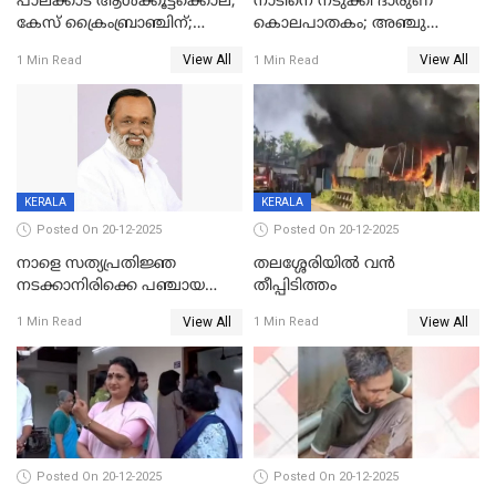
പാലക്കാട് ആൾക്കൂട്ടക്കൊല;
നാടിനെ നടുക്കി ദാരുണ
കേസ് ക്രൈംബ്രാഞ്ചിന്;
കൊലപാതകം; അഞ്ചു
DYSPയുടെ നേതൃത്വത്തിൽ
വയസ്സുകാരനെ 'അമ്മ
View All
View All
1 Min Read
1 Min Read
അന്വേഷിക്കും
കഴുത്തുഞെരിച്ച് കൊന്നു
KERALA
KERALA
Posted On 20-12-2025
Posted On 20-12-2025
നാളെ സത്യപ്രതിജ്ഞ
തലശ്ശേരിയിൽ വൻ
നടക്കാനിരിക്കെ പഞ്ചായത്ത്
തീപ്പിടിത്തം
മെമ്പർ മരിച്ചു
View All
View All
1 Min Read
1 Min Read
Posted On 20-12-2025
Posted On 20-12-2025