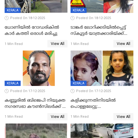
KERALA
KERALA
Posted On 18-12-2025
Posted On 18-12-2025
ധോണിയിൽ റോഡരികിൽ
ടാങ്കർ ലോറിക്കടിയിൽപ്പെട്ട്
കാർ കത്തി ഒരാൾ മരിച്ചു
സ്കൂട്ടർ യാത്രക്കാരിയ്ക്ക്
ദാരുണാന്ത്യം; അപകടം
View All
View All
1 Min Read
1 Min Read
കണ്ടോത്ത് ദേശീയ പാതയിൽ
KERALA
KERALA
Posted On 17-12-2025
Posted On 17-12-2025
കണ്ണൂരിൽ ബിജെപി നിയുക്ത
കളിക്കുന്നതിനിടയിൽ
നഗരസഭാ കൗൺസിലർക്ക് 36
പൊള്ളലേറ്റു;
വർഷം തടവുശിക്ഷ
ചികിത്സയിലായിരുന്ന രണ്ടാം
View All
View All
1 Min Read
1 Min Read
ക്ലാസ് വിദ്യാർത്ഥിനി മരിച്ചു