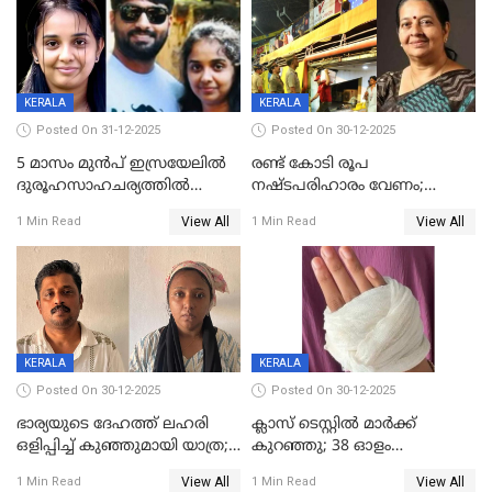
KERALA
KERALA
Posted On 31-12-2025
Posted On 30-12-2025
5 മാസം മുൻപ് ഇസ്രയേലിൽ
രണ്ട് കോടി രൂപ
ദുരൂഹസാഹചര്യത്തിൽ
നഷ്ടപരിഹാരം വേണം;
മരിച്ചനിലയിൽ കണ്ടെത്തിയ
ജിസിഡിഎക്ക് വക്കീൽ
View All
View All
1 Min Read
1 Min Read
മലയാളി യുവാവിന്റെ ഭാര്യയും
നോട്ടീസയച്ച് ഉമാ തോമസ്
മരിച്ചു
KERALA
KERALA
Posted On 30-12-2025
Posted On 30-12-2025
ഭാര്യയുടെ ദേഹത്ത് ലഹരി
ക്ലാസ് ടെസ്റ്റിൽ മാർക്ക്
ഒളിപ്പിച്ച് കുഞ്ഞുമായി യാത്ര;
കുറഞ്ഞു; 38 ഓളം
ഓട്ടോ വളഞ്ഞ് ദമ്പതികളെ
വിദ്യാർഥികളെ ട്യൂഷൻ
View All
View All
1 Min Read
1 Min Read
പിടികൂടി പൊലീസ്
സെന്ററിലെ അധ്യാപകന്‍