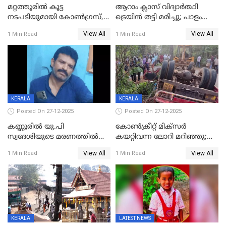
മറ്റത്തൂരിൽ കൂട്ട
ആറാം ക്ലാസ് വിദ്യാർത്ഥി
നടപടിയുമായി കോണ്‍ഗ്രസ്,
ട്രെയിൻ തട്ടി മരിച്ചു; പാളം
ബിജെപി പാളയത്തിലെത്തിയ
മുറിച്ചുകടക്കുന്നതിനിടെ
View All
View All
1 Min Read
1 Min Read
എട്ട് പേര്‍ ഉള്‍പ്പെടെ
അപകടം മലപ്പുറത്ത്
പത്തുപേരെ പുറത്താക്കി,
ചൊവ്വന്നൂരിലും നടപടി
KERALA
KERALA
Posted On 27-12-2025
Posted On 27-12-2025
കണ്ണൂരിൽ യു.പി
കോണ്‍ക്രീറ്റ് മിക്‌സര്‍
സ്വദേശിയുടെ മരണത്തിൽ
കയറ്റിവന്ന ലോറി മറിഞ്ഞു;
അഞ്ചംഗ സംഘത്തിനെതിരെ
രണ്ടുപേര്‍ക്ക് ദാരുണാന്ത്യം;
View All
View All
1 Min Read
1 Min Read
കേസ്; തർക്കമുണ്ടായത്
അപകടം കണ്ണൂരിൽ
ഫേഷ്യലിന് 300 രൂപ
ആവശ്യപ്പെട്ടതിനെച്ചൊല്ലി
KERALA
LATEST NEWS