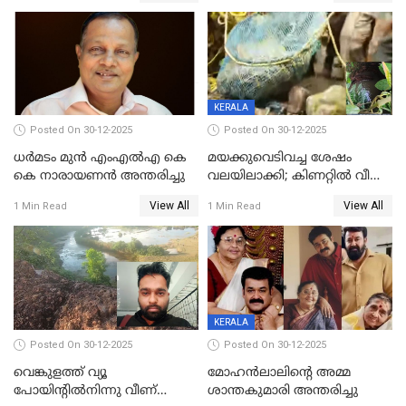
മർദിച്ചതായി പരാതി
KERALA
Posted On 30-12-2025
Posted On 30-12-2025
ധർമടം മുൻ എംഎല്‍എ കെ
മയക്കുവെടിവച്ച ശേഷം
കെ നാരായണന്‍ അന്തരിച്ചു
വലയിലാക്കി; കിണറ്റിൽ വീണ
കടുവയെ പുറത്തെത്തിച്ചു
View All
View All
1 Min Read
1 Min Read
KERALA
Posted On 30-12-2025
Posted On 30-12-2025
വെങ്കുളത്ത് വ്യൂ
മോഹന്‍ലാലിന്‍റെ അമ്മ
പോയിന്റിൽനിന്നു വീണ്
ശാന്തകുമാരി അന്തരിച്ചു