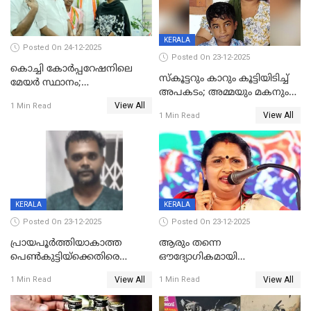
KERALA
Posted On 24-12-2025
Posted On 23-12-2025
കൊച്ചി കോര്‍പ്പറേഷനിലെ
സ്കൂട്ടറും കാറും കൂട്ടിയിടിച്ച്
മേയര്‍ സ്ഥാനം;
അപകടം; അമ്മയും മകനും
കോണ്‍ഗ്രസില്‍ അതൃപതി
View All
മരിച്ചു, മറ്റൊരു മകൻ
1 Min Read
രൂക്ഷം
View All
1 Min Read
ഗുരുതരാവസ്ഥയിൽ
KERALA
KERALA
Posted On 23-12-2025
Posted On 23-12-2025
പ്രായപൂർത്തിയാകാത്ത
ആരും തന്നെ
പെൺകുട്ടിയ്ക്കെതിരെ
ഔദ്യോഗികമായി
ലൈംഗികാതിക്രമം; 36കാരന്
അറിയിച്ചിട്ടില്ല, മേയറെ
View All
View All
1 Min Read
1 Min Read
59 വർഷം തടവും 90,൦൦൦ രൂപ
കണ്ടെത്താൻ ഇന്ന് കോർ
പിഴയും ശിക്ഷ
കമ്മിറ്റി കൂടിയില്ല';