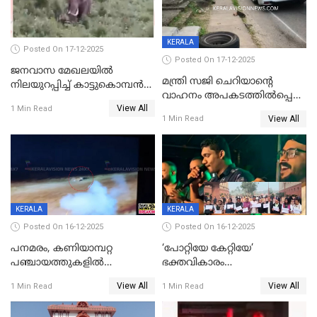
KERALA
Posted On 17-12-2025
Posted On 17-12-2025
ജനവാസ മേഖലയില്‍
മന്ത്രി സജി ചെറിയാന്റെ
നിലയുറപ്പിച്ച് കാട്ടുകൊമ്പന്‍
വാഹനം അപകടത്തിൽപ്പെട്ടു;
പടയപ്പ
View All
മന്ത്രിയും സംഘവും
1 Min Read
View All
1 Min Read
രക്ഷപ്പെട്ടത് തലനാരിടയ്ക്ക്
KERALA
KERALA
Posted On 16-12-2025
Posted On 16-12-2025
പനമരം, കണിയാമ്പറ്റ
‘പോറ്റിയേ കേറ്റിയേ’
പഞ്ചായത്തുകളിൽ
ഭക്തവികാരം
ബുധനാഴ്ച വിദ്യാഭ്യാസ
വ്രണപ്പെടുത്തിയെന്നു
View All
View All
1 Min Read
1 Min Read
സ്ഥാപനങ്ങൾക്ക് അവധി
ഡിജിപിക്ക് പരാതി; ശക്തമായ
നടപടി വേണമെന്നു