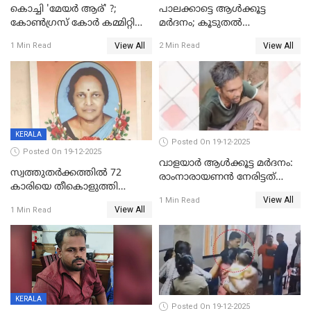
കൊച്ചി 'മേയർ ആര്' ?;
പാലക്കാട്ടെ ആള്‍ക്കൂട്ട
കോണ്‍ഗ്രസ് കോര്‍ കമ്മിറ്റി
മര്‍ദനം; കൂടുതല്‍
യോഗം ചൊവ്വാഴ്ച
അറസ്റ്റുണ്ടാവും, മര്‍ദിച്ചത് 15
View All
View All
1 Min Read
2 Min Read
അംഗ സംഘമെന്ന് വിവരം
KERALA
Posted On 19-12-2025
Posted On 19-12-2025
വാളയാർ ആൾക്കൂട്ട മർദനം:
സ്വത്തുതര്‍ക്കത്തില്‍ 72
രാംനാരായണൻ നേരിട്ടത്
കാരിയെ തീകൊളുത്തി
കൊടും ക്രൂരത; ശരീരത്തിൽ
View All
കൊന്നു;
1 Min Read
നാൽപ്പതിലേറെ
View All
1 Min Read
ക്രൂരകൊലപാതകത്തില്‍
മുറിവുകളെന്ന് പോസ്റ്റ്‌മോർട്ടം
സഹോദരിപുത്രന് ജീവപര്യന്തം
റിപ്പോർട്ട്
KERALA
Posted On 19-12-2025