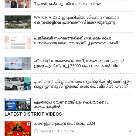
3 പ്രതികൾക്കും ജീവപര്യന്തം ശിക്ഷ
WATCH VIDEO ഇടുക്കിയിൽ വിനോദ സഞ്ചാര
കേന്ദ്രങ്ങളിലെ പ്രവേശന വിലക്ക് തുടരുന്നു
പുലിക്കളി സംഘങ്ങള്‍ക്ക് 24 ലക്ഷം രൂപ;
ധനസഹായ തുക അനുവദിച്ച് ഉത്തരവിറക്കി
KERALA
ഫ്ളൈറ്റ് നേരത്തെ പോയി, യാത്ര മുടങ്ങി,എയർ
ഇന്ത്യ എക്സ്പ്രസ്സ് 35000 രൂപ നൽകാൻ വിധി
KERALA
പ്ലസ് വൺ വിദ്യാർത്ഥിയെ ശുചിമുറിയിലിട്ട് മർദിച്ച് 20
ഓളം പ്ലസ് ടു വിദ്യാർത്ഥികൾ; പൊലീസിൽ പരാതി
KERALA
എത്രരൂപ വേണമെങ്കിലും ചെലവാക്കാം;
ക്യാംപുകളില്‍
കുറവൊന്നുമുണ്ടാകില്ല;'കാർഷികമേഖലയിലെ
LATEST DISTRICT VIDEOS
നഷ്ടം പ്രത്യേകം പരിഗണിക്കും, സഹായം
പ്രഖ്യാപിക്കും;'സ്ഥിരം ദുരന്തനിവാരണ സംവിധാനം
ചക്കുളത്തുകാവ് പൊങ്കാല 2024
നടപ്പാക്കും, ആദ്യ പദ്ധതി പത്തനംതിട്ടയിൽ;
Posted On 13-12-2024
പ്രളയബാധിത മേഖലകൾ സന്ദർശിച്ച് മുഖ്യമന്ത്രി