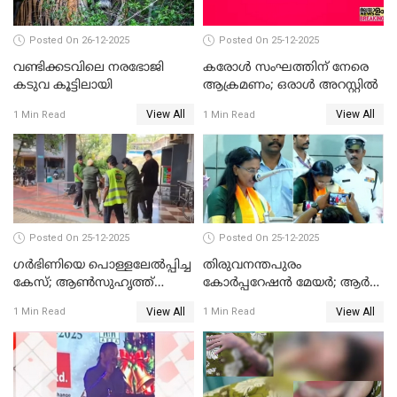
Posted On 26-12-2025
Posted On 25-12-2025
വണ്ടിക്കടവിലെ നരഭോജി
കരോള്‍ സംഘത്തിന് നേരെ
കടുവ കൂട്ടിലായി
ആക്രമണം; ഒരാള്‍ അറസ്റ്റില്‍
View All
View All
1 Min Read
1 Min Read
Posted On 25-12-2025
Posted On 25-12-2025
ഗര്‍ഭിണിയെ പൊള്ളലേല്‍പ്പിച്ച
തിരുവനന്തപുരം
കേസ്; ആണ്‍സുഹൃത്ത്
കോര്‍പ്പറേഷന്‍ മേയർ; ആര്‍
പിടിയില്‍
ശ്രീലേഖയ്ക്ക് മുൻതൂക്കം
View All
View All
1 Min Read
1 Min Read