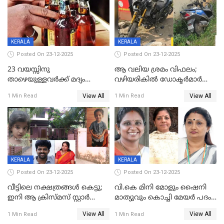
അതൃപ്തിയുമായി ദീപ്തി മേരി
വർഗീസ്
KERALA
KERALA
Posted On 23-12-2025
Posted On 23-12-2025
23 വയസ്സിനു
ആ വലിയ ശ്രമം വിഫലം;
താഴെയുള്ളവർക്ക് മദ്യം
വഴിയരികില്‍ ‌ഡോക്ടര്‍മാര്‍
നൽകിയതിനെതിരെ കർശന
ശസ്ത്രക്രിയ നടത്തിയ ലിനു
View All
View All
1 Min Read
1 Min Read
നടപടി;സ്ഥാപനങ്ങൾക്കെതിരെ
മരണത്തിന് കീഴടങ്ങി
രണ്ട് കേസുകൾ
KERALA
KERALA
Posted On 23-12-2025
Posted On 23-12-2025
വീട്ടിലെ നക്ഷത്രങ്ങൾ കെട്ടു;
വി.കെ മിനി മോളും ഷൈനി
ഇനി ആ ക്രിസ്മസ് സ്റ്റാർ
മാത്യുവും കൊച്ചി മേയർ പദം
മാത്രം; പൈതങ്ങൾക്ക്
പങ്കിടും; ദീപ്തി മേരി വർഗീസ്
View All
View All
1 Min Read
1 Min Read
വേണ്ടിയുള്ള
മേയറാകില്ല