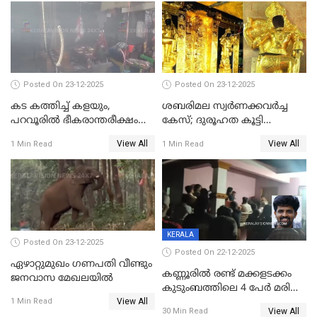
പിടിവലിക്കിടയിൽ
അപ്പൂപ്പനെതിരെ പോക്സോ
കേസ് ഒടുവിൽ 4 ജീവനുകൾ
പൊലിഞ്ഞു
Posted On 23-12-2025
Posted On 23-12-2025
കട കത്തിച്ച് കളയും,
ശബരിമല സ്വര്‍ണക്കവര്‍ച്ച
പറവൂരില്‍ ഭീകരാന്തരീക്ഷം
കേസ്; ദുരൂഹത കൂട്ടി
സൃഷ്ടിച്ച് കുട്ടി ലഹരിസംഘം
വിദേശവ്യവസായിയുടെ മൊഴി
View All
View All
1 Min Read
1 Min Read
KERALA
Posted On 23-12-2025
Posted On 22-12-2025
ഏഴാറ്റുമുഖം ഗണപതി വീണ്ടും
കണ്ണൂരിൽ രണ്ട് മക്കളടക്കം
ജനവാസ മേഖലയിൽ
കുടുംബത്തിലെ 4 പേർ മരിച്ച
View All
നിലയിൽ
1 Min Read
View All
30 Min Read