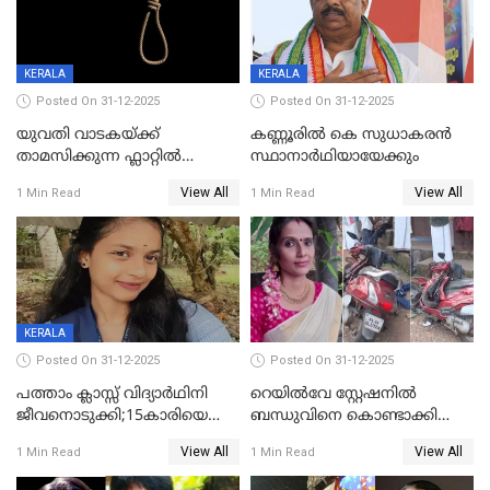
KERALA
KERALA
Posted On 31-12-2025
Posted On 31-12-2025
യുവതി വാടകയ്ക്ക്
കണ്ണൂരിൽ കെ സുധാകരൻ
താമസിക്കുന്ന ഫ്ലാറ്റില്‍
സ്ഥാനാർഥിയായേക്കും
തൂങ്ങിമരിച്ച നിലയില്‍;
View All
View All
1 Min Read
1 Min Read
സംഭവം കൈതപ്പൊയിലില്‍
KERALA
Posted On 31-12-2025
Posted On 31-12-2025
പത്താം ക്ലാസ്സ് വിദ്യാര്‍ഥിനി
റെയിൽവേ സ്റ്റേഷനിൽ
ജീവനൊടുക്കി;15കാരിയെ
ബന്ധുവിനെ കൊണ്ടാക്കി
കണ്ടെത്തിയത്
മടങ്ങുന്നതിനിടെ ടോറസ്സ്
View All
View All
1 Min Read
1 Min Read
കിടപ്പുമുറിയില്‍ തൂങ്ങി മരിച്ച
ലോറി സ്കൂട്ടറിൽ ഇടിച്ചു :
നിലയിൽ
യുവതിക്ക് ദാരുണാന്ത്യം