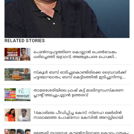
RELATED STORIES
KERALA
പെണ്‍സുഹൃത്തിനെ കൊല്ലാന്‍ പെണ്‍വേഷം
ധരിച്ചെത്തി യുവാവ്; അഞ്ചുപേരെ പൊക്കി
പൊലീസ്
KERALA
സ്കൂൾ ബസ് ഓടിച്ചുകൊണ്ടിരിക്കെ ഡ്രൈവർക്ക്
ഹൃദയാഘാതം; ബസ് കെട്ടിടത്തിൽ ഇടിച്ചുനിന്നു;
ഡ്രൈവർ മരിച്ചു, രണ്ട് കുട്ടികൾക്ക് പരിക്ക്
താമരശേരിയിലെ ഫ്രഷ് കട്ട് മാലിന്യസംസ്കരണ
പ്ലാന്റ് അടച്ചുപൂട്ടാൻ ഉത്തരവ്
KERALA
14കാരിയെ പീഡിപ്പിച്ച കേസ്: സ്നേഹ മെർലിൻ
നാലാമത്തെ പോക്‌സോ കേസിൽ അറസ്റ്റിലായി
LATEST NEWS
മഞ്ചേരി നഗരസഭ കൗൺസിലറുടെ കൊലപാതകം: