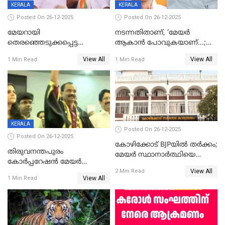
KERALA
KERALA
Posted On 26-12-2025
Posted On 26-12-2025
മേയറായി
നടന്നതിതാണ്, ‘മേയർ
തെരഞ്ഞെടുക്കപ്പെട്ട
ആകാൻ പോവുകയാണ്...;
ശേഷമുള്ള പി ഇന്ദിരയുടെ
ആവട്ടെ, അഭിനന്ദനങ്ങൾ’;
View All
View All
1 Min Read
1 Min Read
ആദ്യ വോട്ട് അസാധു; കണ്ണൂർ
മുഖ്യമന്ത്രിയുടെ ഓഫീസ്
ഡെപ്യൂട്ടി മേയർ സ്ഥാനത്ത്
തന്നെ വിശദീകരിയ്ക്കുന്നു;
താഹിറിന് വിജയം
സത്യമിതാണ്
KERALA
Posted On 26-12-2025
Posted On 26-12-2025
കോഴിക്കോട് BJPയിൽ തർക്കം;
തിരുവനന്തപുരം
മേയർ സ്ഥാനാർത്ഥിയെ
കോര്‍പ്പറേഷന്‍ മേയര്‍
പരസ്യമായി പ്രഖ്യാപിച്ചില്ല
View All
തെരഞ്ഞെടുപ്പ്; സിപിഐഎം
2 Min Read
View All
1 Min Read
ഹൈക്കോടതിയിലേക്ക്;
സത്യപ്രതിജ്ഞ ചടങ്ങില്‍
ചട്ടലംഘനമെന്ന് പാർട്ടി