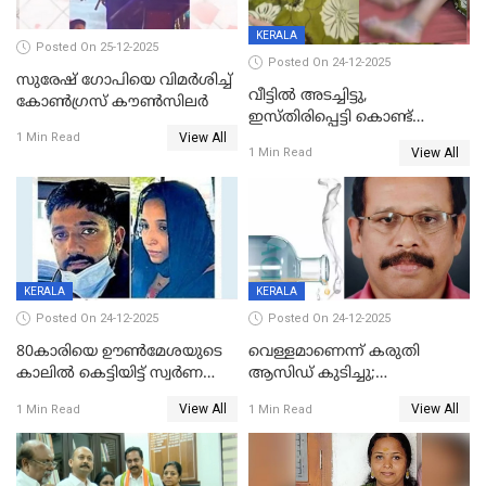
KERALA
Posted On 25-12-2025
Posted On 24-12-2025
സുരേഷ് ഗോപിയെ വിമര്‍ശിച്ച്
വീട്ടിൽ അടച്ചിട്ടു,
കോണ്‍ഗ്രസ് കൗണ്‍സിലര്‍
ഇസ്തിരിപ്പെട്ടി കൊണ്ട്
View All
പൊള്ളിച്ചു; 8 മാസം
1 Min Read
View All
1 Min Read
ഗർഭിണിയായ യുവതിക്ക് ക്രൂര
മർദനം
KERALA
KERALA
Posted On 24-12-2025
Posted On 24-12-2025
80കാരിയെ ഊൺമേശയുടെ
വെള്ളമാണെന്ന് കരുതി
കാലിൽ കെട്ടിയിട്ട് സ്വർണവും
ആസിഡ് കുടിച്ചു;
പണവും കവർന്നു;
ചികിത്സയിലിരുന്ന ആള്‍
View All
View All
1 Min Read
1 Min Read
കൊച്ചുമകനും സുഹൃത്തും
മരിച്ചു
അറസ്റ്റിൽ