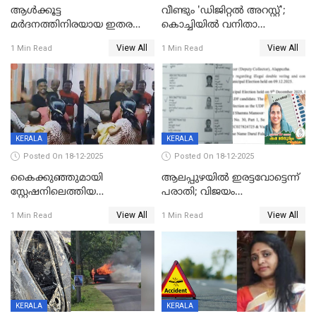
ആൾക്കൂട്ട
വീണ്ടും 'ഡിജിറ്റല്‍ അറസ്റ്റ്';
മർദനത്തിനിരയായ ഇതര
കൊച്ചിയില്‍ വനിതാ
സംസ്ഥാന തൊഴിലാളി മരിച്ചു;
ഡോക്ടര്‍ക്ക് നഷ്ടമായത് 6.38
View All
View All
1 Min Read
1 Min Read
നടുക്കുന്ന സംഭവം
കോടി രൂപ
വാളയാറിൽ
KERALA
KERALA
Posted On 18-12-2025
Posted On 18-12-2025
കൈക്കുഞ്ഞുമായി
ആലപ്പുഴയിൽ ഇരട്ടവോട്ടെന്ന്
സ്റ്റേഷനിലെത്തിയ
പരാതി; വിജയം
യുവതിയ്ക്ക് മർദ്ദനം; സിഐ
റദ്ദാക്കണമെന്ന് വലിയമരം
View All
View All
1 Min Read
1 Min Read
കരണത്തടിച്ചു; CC ടിവി
വാർഡിലെ എൽഡിഎഫ്
ദൃശ്യങ്ങൾ പുറത്ത്
സ്ഥാനാർത്ഥി
KERALA
KERALA