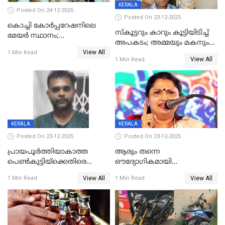
KERALA
Posted On 24-12-2025
Posted On 23-12-2025
കൊച്ചി കോര്‍പ്പറേഷനിലെ
സ്കൂട്ടറും കാറും കൂട്ടിയിടിച്ച്
മേയര്‍ സ്ഥാനം;
അപകടം; അമ്മയും മകനും
കോണ്‍ഗ്രസില്‍ അതൃപതി
View All
മരിച്ചു, മറ്റൊരു മകൻ
1 Min Read
രൂക്ഷം
View All
1 Min Read
ഗുരുതരാവസ്ഥയിൽ
KERALA
KERALA
Posted On 23-12-2025
Posted On 23-12-2025
പ്രായപൂർത്തിയാകാത്ത
ആരും തന്നെ
പെൺകുട്ടിയ്ക്കെതിരെ
ഔദ്യോഗികമായി
ലൈംഗികാതിക്രമം; 36കാരന്
അറിയിച്ചിട്ടില്ല, മേയറെ
View All
View All
1 Min Read
1 Min Read
59 വർഷം തടവും 90,൦൦൦ രൂപ
കണ്ടെത്താൻ ഇന്ന് കോർ
പിഴയും ശിക്ഷ
കമ്മിറ്റി കൂടിയില്ല';
അതൃപ്തിയുമായി ദീപ്തി മേരി
വർഗീസ്