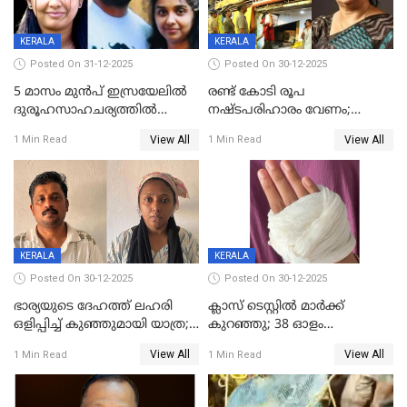
KERALA
KERALA
Posted On 31-12-2025
Posted On 30-12-2025
5 മാസം മുൻപ് ഇസ്രയേലിൽ
രണ്ട് കോടി രൂപ
ദുരൂഹസാഹചര്യത്തിൽ
നഷ്ടപരിഹാരം വേണം;
മരിച്ചനിലയിൽ കണ്ടെത്തിയ
ജിസിഡിഎക്ക് വക്കീൽ
View All
View All
1 Min Read
1 Min Read
മലയാളി യുവാവിന്റെ ഭാര്യയും
നോട്ടീസയച്ച് ഉമാ തോമസ്
മരിച്ചു
KERALA
KERALA
Posted On 30-12-2025
Posted On 30-12-2025
ഭാര്യയുടെ ദേഹത്ത് ലഹരി
ക്ലാസ് ടെസ്റ്റിൽ മാർക്ക്
ഒളിപ്പിച്ച് കുഞ്ഞുമായി യാത്ര;
കുറഞ്ഞു; 38 ഓളം
ഓട്ടോ വളഞ്ഞ് ദമ്പതികളെ
വിദ്യാർഥികളെ ട്യൂഷൻ
View All
View All
1 Min Read
1 Min Read
പിടികൂടി പൊലീസ്
സെന്ററിലെ അധ്യാപകന്‍
മർദിച്ചതായി പരാതി