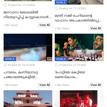
KERALA
Posted On 17-12-2025
Posted On 17-12-2025
ജനവാസ മേഖലയില്‍
മന്ത്രി സജി ചെറിയാന്റെ
നിലയുറപ്പിച്ച് കാട്ടുകൊമ്പന്‍
വാഹനം അപകടത്തിൽപ്പെട്ടു;
പടയപ്പ
View All
മന്ത്രിയും സംഘവും
1 Min Read
View All
1 Min Read
രക്ഷപ്പെട്ടത് തലനാരിടയ്ക്ക്
KERALA
KERALA
Posted On 16-12-2025
Posted On 16-12-2025
പനമരം, കണിയാമ്പറ്റ
‘പോറ്റിയേ കേറ്റിയേ’
പഞ്ചായത്തുകളിൽ
ഭക്തവികാരം
ബുധനാഴ്ച വിദ്യാഭ്യാസ
വ്രണപ്പെടുത്തിയെന്നു
View All
View All
1 Min Read
1 Min Read
സ്ഥാപനങ്ങൾക്ക് അവധി
ഡിജിപിക്ക് പരാതി; ശക്തമായ
നടപടി വേണമെന്നു
സിപിഐഎമ്മും