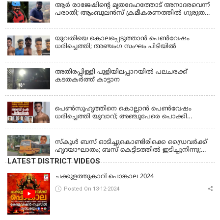
ആര്‍ രാജേഷിന്റെ മൃതദേഹത്തോട് അനാദരവെന്ന്
പരാതി; ആംബുലന്‍സ് ക്രമീകരണത്തില്‍ ഗുരുതര
വീഴ്ച; മൃതദേഹം ചാവക്കാട് വരെ എത്തിച്ചത്
ഫ്രീസര്‍ സംവിധാനം ഇല്ലാതെയെന്നും ആരോപണം
യുവതിയെ കൊലപ്പെടുത്താൻ പെൺവേഷം
ധരിച്ചെത്തി; അഞ്ചംഗ സംഘം പിടിയിൽ
അതിരപ്പിള്ളി പുളിയിലപ്പാറയിൽ പലചരക്ക്
കടതകർത്ത് കാട്ടാന
KERALA
പെണ്‍സുഹൃത്തിനെ കൊല്ലാന്‍ പെണ്‍വേഷം
ധരിച്ചെത്തി യുവാവ്; അഞ്ചുപേരെ പൊക്കി
പൊലീസ്
KERALA
സ്കൂൾ ബസ് ഓടിച്ചുകൊണ്ടിരിക്കെ ഡ്രൈവർക്ക്
ഹൃദയാഘാതം; ബസ് കെട്ടിടത്തിൽ ഇടിച്ചുനിന്നു;
ഡ്രൈവർ മരിച്ചു, രണ്ട് കുട്ടികൾക്ക് പരിക്ക്
LATEST DISTRICT VIDEOS
ചക്കുളത്തുകാവ് പൊങ്കാല 2024
Posted On 13-12-2024