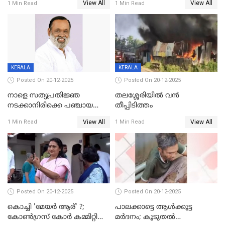
View All
View All
1 Min Read
1 Min Read
അന്വേഷിക്കും
കഴുത്തുഞെരിച്ച് കൊന്നു
KERALA
KERALA
Posted On 20-12-2025
Posted On 20-12-2025
നാളെ സത്യപ്രതിജ്ഞ
തലശ്ശേരിയിൽ വൻ
നടക്കാനിരിക്കെ പഞ്ചായത്ത്
തീപ്പിടിത്തം
മെമ്പർ മരിച്ചു
View All
View All
1 Min Read
1 Min Read
Posted On 20-12-2025
Posted On 20-12-2025
കൊച്ചി 'മേയർ ആര്' ?;
പാലക്കാട്ടെ ആള്‍ക്കൂട്ട
കോണ്‍ഗ്രസ് കോര്‍ കമ്മിറ്റി
മര്‍ദനം; കൂടുതല്‍