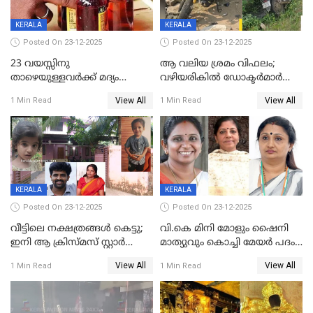
KERALA
KERALA
Posted On 23-12-2025
Posted On 23-12-2025
23 വയസ്സിനു
ആ വലിയ ശ്രമം വിഫലം;
താഴെയുള്ളവർക്ക് മദ്യം
വഴിയരികില്‍ ‌ഡോക്ടര്‍മാര്‍
നൽകിയതിനെതിരെ കർശന
ശസ്ത്രക്രിയ നടത്തിയ ലിനു
View All
View All
1 Min Read
1 Min Read
നടപടി;സ്ഥാപനങ്ങൾക്കെതിരെ
മരണത്തിന് കീഴടങ്ങി
രണ്ട് കേസുകൾ
KERALA
KERALA
Posted On 23-12-2025
Posted On 23-12-2025
വീട്ടിലെ നക്ഷത്രങ്ങൾ കെട്ടു;
വി.കെ മിനി മോളും ഷൈനി
ഇനി ആ ക്രിസ്മസ് സ്റ്റാർ
മാത്യുവും കൊച്ചി മേയർ പദം
മാത്രം; പൈതങ്ങൾക്ക്
പങ്കിടും; ദീപ്തി മേരി വർഗീസ്
View All
View All
1 Min Read
1 Min Read
വേണ്ടിയുള്ള
മേയറാകില്ല
പിടിവലിക്കിടയിൽ
അപ്പൂപ്പനെതിരെ പോക്സോ
കേസ് ഒടുവിൽ 4 ജീവനുകൾ