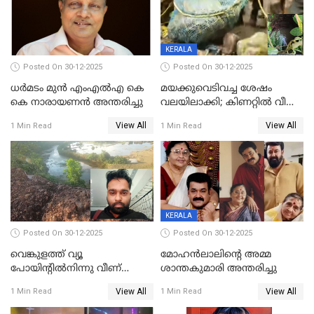
KERALA
Posted On 30-12-2025
Posted On 30-12-2025
ധർമടം മുൻ എംഎല്‍എ കെ
മയക്കുവെടിവച്ച ശേഷം
കെ നാരായണന്‍ അന്തരിച്ചു
വലയിലാക്കി; കിണറ്റിൽ വീണ
കടുവയെ പുറത്തെത്തിച്ചു
View All
View All
1 Min Read
1 Min Read
KERALA
Posted On 30-12-2025
Posted On 30-12-2025
വെങ്കുളത്ത് വ്യൂ
മോഹന്‍ലാലിന്‍റെ അമ്മ
പോയിന്റിൽനിന്നു വീണ്
ശാന്തകുമാരി അന്തരിച്ചു
യുവാവ് മരിച്ചു
View All
View All
1 Min Read
1 Min Read