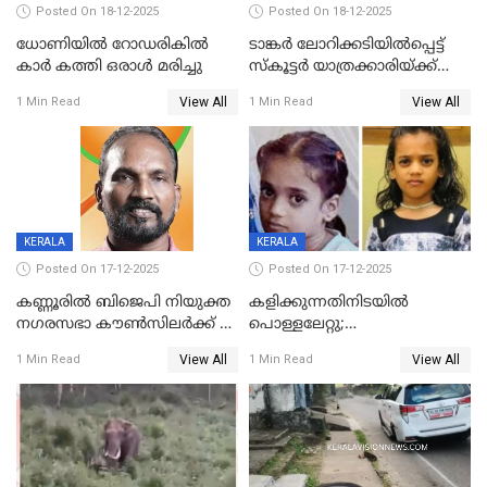
Posted On 18-12-2025
Posted On 18-12-2025
ധോണിയിൽ റോഡരികിൽ
ടാങ്കർ ലോറിക്കടിയിൽപ്പെട്ട്
കാർ കത്തി ഒരാൾ മരിച്ചു
സ്കൂട്ടർ യാത്രക്കാരിയ്ക്ക്
ദാരുണാന്ത്യം; അപകടം
View All
View All
1 Min Read
1 Min Read
കണ്ടോത്ത് ദേശീയ പാതയിൽ
KERALA
KERALA
Posted On 17-12-2025
Posted On 17-12-2025
കണ്ണൂരിൽ ബിജെപി നിയുക്ത
കളിക്കുന്നതിനിടയിൽ
നഗരസഭാ കൗൺസിലർക്ക് 36
പൊള്ളലേറ്റു;
വർഷം തടവുശിക്ഷ
ചികിത്സയിലായിരുന്ന രണ്ടാം
View All
View All
1 Min Read
1 Min Read
ക്ലാസ് വിദ്യാർത്ഥിനി മരിച്ചു