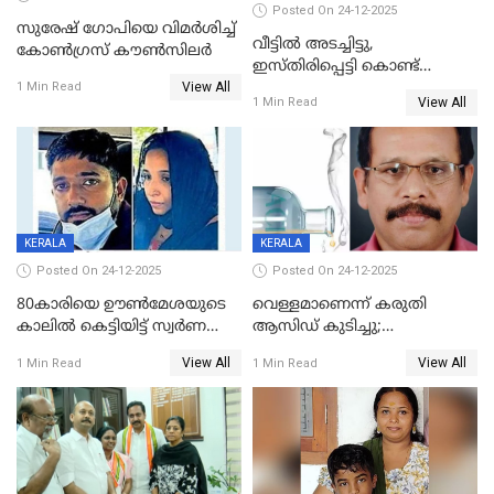
Posted On 24-12-2025
സുരേഷ് ഗോപിയെ വിമര്‍ശിച്ച്
വീട്ടിൽ അടച്ചിട്ടു,
കോണ്‍ഗ്രസ് കൗണ്‍സിലര്‍
ഇസ്തിരിപ്പെട്ടി കൊണ്ട്
View All
പൊള്ളിച്ചു; 8 മാസം
1 Min Read
View All
1 Min Read
ഗർഭിണിയായ യുവതിക്ക് ക്രൂര
മർദനം
KERALA
KERALA
Posted On 24-12-2025
Posted On 24-12-2025
80കാരിയെ ഊൺമേശയുടെ
വെള്ളമാണെന്ന് കരുതി
കാലിൽ കെട്ടിയിട്ട് സ്വർണവും
ആസിഡ് കുടിച്ചു;
പണവും കവർന്നു;
ചികിത്സയിലിരുന്ന ആള്‍
View All
View All
1 Min Read
1 Min Read
കൊച്ചുമകനും സുഹൃത്തും
മരിച്ചു
അറസ്റ്റിൽ