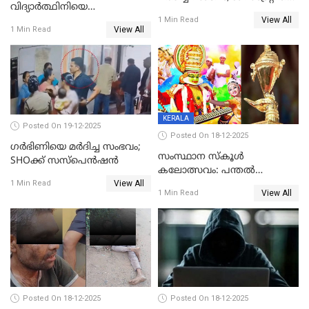
വിദ്യാര്‍ത്ഥിനിയെ
അന്വേഷണം വേണമെന്ന്
View All
ലൈംഗികമായി ഉപദ്രവിച്ചു;
1 Min Read
യുവതി
View All
1 Min Read
ക്ലീനര്‍ പിടിയിൽ
KERALA
Posted On 19-12-2025
Posted On 18-12-2025
ഗര്‍ഭിണിയെ മർദിച്ച സംഭവം;
സംസ്ഥാന സ്കൂൾ
SHOക്ക് സസ്പെൻഷൻ
കലോത്സവം: പന്തൽ
View All
കാൽനാട്ടൽ 20 ന്
1 Min Read
View All
1 Min Read
Posted On 18-12-2025
Posted On 18-12-2025