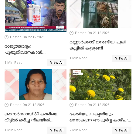
Posted On 21-12-2025
Posted On 22-12-2025
മണ്ണാർക്കാട് ഇറങ്ങിയ പുലി
രാജ്യത്താദ്യം;
കൂട്ടിൽ കുടുങ്ങി
പുതുജീവനേകാൻ
View All
ഷിബുവിന്റെ ഹൃദയം
1 Min Read
View All
1 Min Read
എറണാകുളം സർക്കാർ
ജനറൽ
ആശുപത്രിയിലെത്തിച്ചു
Posted On 21-12-2025
Posted On 21-12-2025
കാസർഗോഡ് 80 കാരിയെ
ഭക്തിയും പ്രകൃതിയും
വീട്ടിൽ മരിച്ച നിലയിൽ
ഒന്നാകുന്ന അപൂര്‍വ്വ കാഴ്ച;
കണ്ടെത്തി
ഭക്തർക്ക്
View All
View All
1 Min Read
2 Min Read
കാഴ്ചാനുഭവമൊരുക്കി