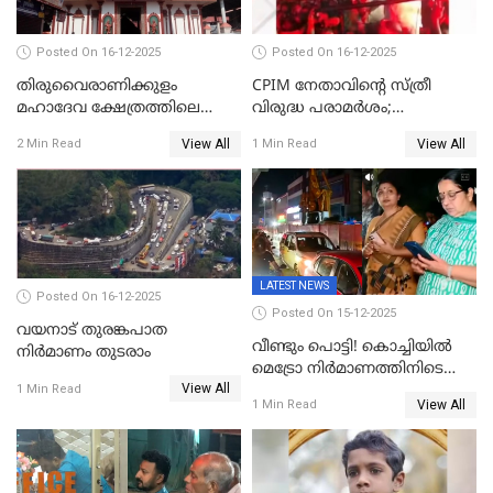
Posted On 16-12-2025
Posted On 16-12-2025
തിരുവൈരാണിക്കുളം
CPIM നേതാവിൻ്റെ സ്ത്രീ
മഹാദേവ ക്ഷേത്രത്തിലെ
വിരുദ്ധ പരാമർശം;
നടതുറപ്പ് മഹോത്സവത്തിന്
കേസെടുത്ത് പൊലീസ്
View All
View All
2 Min Read
1 Min Read
ജനുവരി 2 ന് തുടക്കമാകും
LATEST NEWS
Posted On 16-12-2025
Posted On 15-12-2025
വയനാട് തുരങ്കപാത
വീണ്ടും പൊട്ടി! കൊച്ചിയിൽ
നിർമാണം തുടരാം
മെട്രോ നിർമാണത്തിനിടെ
View All
കുടിവെള്ള പൈപ്പ് പൊട്ടി,
1 Min Read
View All
1 Min Read
റോഡിൽ ഗതാഗത കുരുക്ക്,
കലൂർ സ്റ്റേഡിയം റോഡ്
ഉപരോധിച്ച് കോൺഗ്രസ്