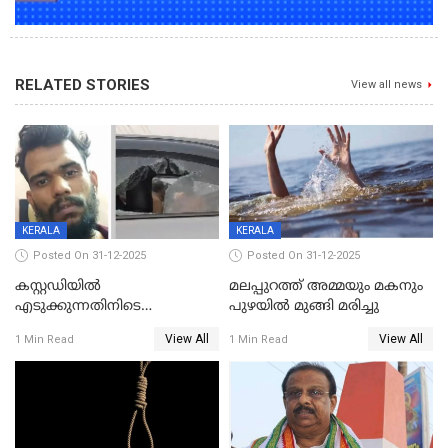
RELATED STORIES
View all news
KERALA
KERALA
Posted On 31-12-2025
Posted On 31-12-2025
കസ്റ്റഡിയിൽ
മലപ്പുറത്ത് അമ്മയും മകനും
എടുക്കുന്നതിനിടെ
പുഴയിൽ മുങ്ങി മരിച്ചു
വിലങ്ങുമായി രക്ഷപ്പെട്ട
View All
View All
1 Min Read
1 Min Read
വധശ്രമക്കേസ് പ്രതി പിടിയിൽ