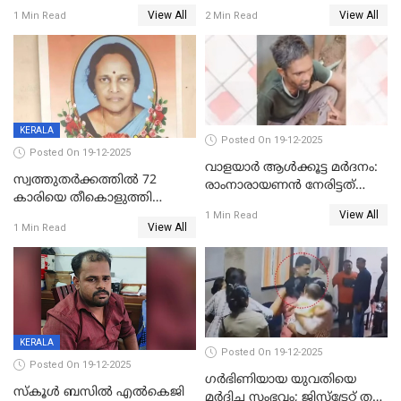
യോഗം ചൊവ്വാഴ്ച
അറസ്റ്റുണ്ടാവും, മര്‍ദിച്ചത് 15
View All
View All
1 Min Read
2 Min Read
അംഗ സംഘമെന്ന് വിവരം
KERALA
Posted On 19-12-2025
Posted On 19-12-2025
വാളയാർ ആൾക്കൂട്ട മർദനം:
സ്വത്തുതര്‍ക്കത്തില്‍ 72
രാംനാരായണൻ നേരിട്ടത്
കാരിയെ തീകൊളുത്തി
കൊടും ക്രൂരത; ശരീരത്തിൽ
View All
കൊന്നു;
1 Min Read
നാൽപ്പതിലേറെ
View All
1 Min Read
ക്രൂരകൊലപാതകത്തില്‍
മുറിവുകളെന്ന് പോസ്റ്റ്‌മോർട്ടം
സഹോദരിപുത്രന് ജീവപര്യന്തം
റിപ്പോർട്ട്
KERALA
Posted On 19-12-2025
Posted On 19-12-2025
ഗര്‍ഭിണിയായ യുവതിയെ
സ്കൂൾ ബസിൽ എൽകെജി
മര്‍ദിച്ച സംഭവം; ജിസ്‌ട്രേറ്റ് തല