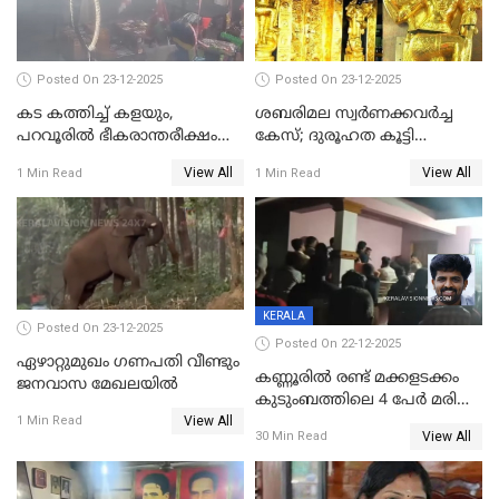
പൊലിഞ്ഞു
Posted On 23-12-2025
Posted On 23-12-2025
കട കത്തിച്ച് കളയും,
ശബരിമല സ്വര്‍ണക്കവര്‍ച്ച
പറവൂരില്‍ ഭീകരാന്തരീക്ഷം
കേസ്; ദുരൂഹത കൂട്ടി
സൃഷ്ടിച്ച് കുട്ടി ലഹരിസംഘം
വിദേശവ്യവസായിയുടെ മൊഴി
View All
View All
1 Min Read
1 Min Read
KERALA
Posted On 23-12-2025
Posted On 22-12-2025
ഏഴാറ്റുമുഖം ഗണപതി വീണ്ടും
കണ്ണൂരിൽ രണ്ട് മക്കളടക്കം
ജനവാസ മേഖലയിൽ
കുടുംബത്തിലെ 4 പേർ മരിച്ച
View All
നിലയിൽ
1 Min Read
View All
30 Min Read