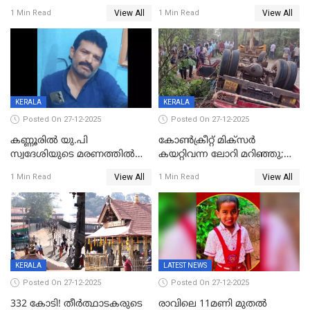
ബിജെപി പാളയത്തിലെത്തിയ
മുറിച്ചുകടക്കുന്നതിനിടെ
View All
View All
1 Min Read
1 Min Read
എട്ട് പേര്‍ ഉള്‍പ്പെടെ
അപകടം മലപ്പുറത്ത്
പത്തുപേരെ പുറത്താക്കി,
ചൊവ്വന്നൂരിലും നടപടി
KERALA
KERALA
Posted On 27-12-2025
Posted On 27-12-2025
കണ്ണൂരിൽ യു.പി
കോണ്‍ക്രീറ്റ് മിക്‌സര്‍
സ്വദേശിയുടെ മരണത്തിൽ
കയറ്റിവന്ന ലോറി മറിഞ്ഞു;
അഞ്ചംഗ സംഘത്തിനെതിരെ
രണ്ടുപേര്‍ക്ക് ദാരുണാന്ത്യം;
View All
View All
1 Min Read
1 Min Read
കേസ്; തർക്കമുണ്ടായത്
അപകടം കണ്ണൂരിൽ
ഫേഷ്യലിന് 300 രൂപ
ആവശ്യപ്പെട്ടതിനെച്ചൊല്ലി
KERALA
LATEST NEWS
Posted On 27-12-2025
Posted On 27-12-2025
332 കോടി! തീർത്ഥാടകരുടെ
രാവിലെ 11മണി മുതൽ