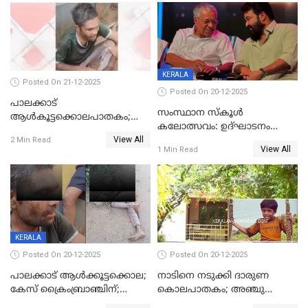
ശബരീ നന്ദനം
KERALA
Posted On 21-12-2025
Posted On 20-12-2025
പാലക്കാട്‌
സംസ്ഥാന സ്കൂൾ
ആൾകൂട്ടക്കൊലപാതകം;
കലോത്സവം: ഉദ്ഘാടനം
അന്വേഷണം
View All
മുഖ്യമന്ത്രി, സമാപനത്തിൽ
2 Min Read
ഊർജ്ജിതമാക്കിമാക്കി
View All
1 Min Read
മുഖ്യാതിഥിയായി
ക്രൈംബ്രാഞ്ച്
മോഹൻലാൽ
KERALA
Posted On 20-12-2025
Posted On 20-12-2025
പാലക്കാട് ആൾക്കൂട്ടക്കൊല;
നാടിനെ നടുക്കി ദാരുണ
കേസ് ക്രൈംബ്രാഞ്ചിന്;
കൊലപാതകം; അഞ്ചു
DYSPയുടെ നേതൃത്വത്തിൽ
വയസ്സുകാരനെ 'അമ്മ