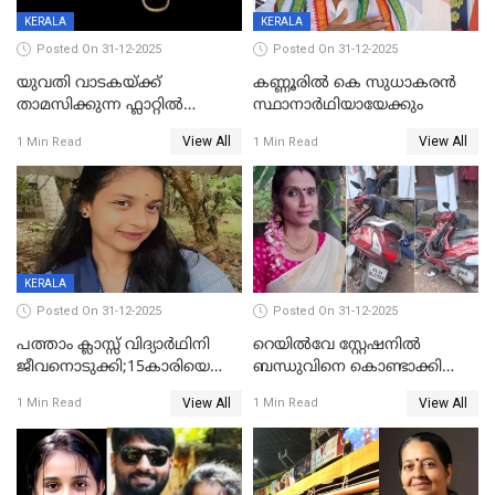
KERALA
KERALA
Posted On 31-12-2025
Posted On 31-12-2025
യുവതി വാടകയ്ക്ക്
കണ്ണൂരിൽ കെ സുധാകരൻ
താമസിക്കുന്ന ഫ്ലാറ്റില്‍
സ്ഥാനാർഥിയായേക്കും
തൂങ്ങിമരിച്ച നിലയില്‍;
View All
View All
1 Min Read
1 Min Read
സംഭവം കൈതപ്പൊയിലില്‍
KERALA
Posted On 31-12-2025
Posted On 31-12-2025
പത്താം ക്ലാസ്സ് വിദ്യാര്‍ഥിനി
റെയിൽവേ സ്റ്റേഷനിൽ
ജീവനൊടുക്കി;15കാരിയെ
ബന്ധുവിനെ കൊണ്ടാക്കി
കണ്ടെത്തിയത്
മടങ്ങുന്നതിനിടെ ടോറസ്സ്
View All
View All
1 Min Read
1 Min Read
കിടപ്പുമുറിയില്‍ തൂങ്ങി മരിച്ച
ലോറി സ്കൂട്ടറിൽ ഇടിച്ചു :
നിലയിൽ
യുവതിക്ക് ദാരുണാന്ത്യം