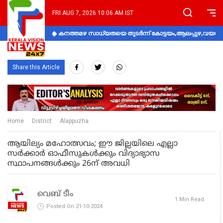
FRI AUG 7, 2026 10:06 AM IST
കനത്തമഴ സാധ്യതയെ തുടർന്ന് കോട്ടയം,ആലപ്പുഴ,വയനാട്
Share this Article
Home
District
Alappuzha
ആയില്യം മഹോത്സവം; ഈ ജില്ലയിലെ എല്ലാ
സര്‍ക്കാര്‍ ഓഫീസുകള്‍ക്കും വിദ്യാഭ്യാസ
സ്ഥാപനങ്ങള്‍ക്കും 26ന് അവധി
വെബ് ടീം
1 Min Read
Posted On 21-10-2024