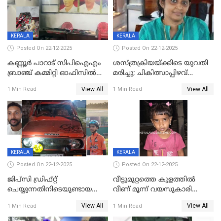
KERALA
KERALA
Posted On 22-12-2025
Posted On 22-12-2025
കണ്ണൂർ പാറാട് സിപിഐഎം
ശസ്ത്രക്രിയയ്‌ക്കിടെ യുവതി
ബ്രാഞ്ച് കമ്മിറ്റി ഓഫിസിൽ
മരിച്ചു; ചികിത്സാപ്പിഴവ്
തീയിട്ടു; നേതാക്കളുടെ
ആരോപിച്ച് ബന്ധുക്കൾ;
View All
View All
1 Min Read
1 Min Read
ചിത്രങ്ങളടക്കം കത്തിയ
സംഭവം മാവേലിക്കരയിൽ
നിലയിൽ
KERALA
KERALA
Posted On 22-12-2025
Posted On 22-12-2025
ജിപ്സി ഡ്രിഫ്റ്റ്
വീട്ടുമുറ്റത്തെ കുളത്തിൽ
ചെയ്യുന്നതിനിടെയുണ്ടായ
വീണ് മൂന്ന് വയസുകാരി
അപകടം; 14 വയസുകാരന്
മരിച്ചു
View All
View All
1 Min Read
1 Min Read
ദാരുണാന്ത്യം; ജീപ്സി
ഓടിച്ചയാൾ അറസ്റ്റിൽ.