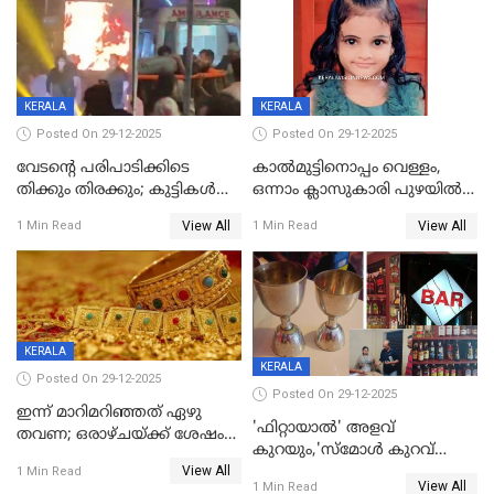
KERALA
KERALA
Posted On 29-12-2025
Posted On 29-12-2025
വേടന്റെ പരിപാടിക്കിടെ
കാൽമുട്ടിനൊപ്പം വെള്ളം,
തിക്കും തിരക്കും; കുട്ടികള്‍
ഒന്നാം ക്ലാസുകാരി പുഴയിൽ
ഉള്‍പ്പെടെ നിരവധി പേര്‍ക്ക്
മുങ്ങി മരിച്ചു; ദാരുണ സംഭവം
View All
View All
1 Min Read
1 Min Read
പരിക്ക്; പാളം മറികടന്ന
കുട്ടികൾക്കൊപ്പം
യുവാവ് ട്രെയിന്‍ തട്ടി മരിച്ചു
കളിക്കുന്നതിനിടെ
KERALA
KERALA
Posted On 29-12-2025
Posted On 29-12-2025
ഇന്ന് മാറിമറിഞ്ഞത് ഏഴു
'ഫിറ്റായാൽ' അളവ്
തവണ; ഒരാഴ്ചയ്ക്ക് ശേഷം
കുറയും,'സ്‌മോൾ കുറവ്
സ്വർണവിലയിൽ ഇടിവ്
View All
പിടികൂടി; ബാറിന് 25,000 രൂപ
1 Min Read
View All
1 Min Read