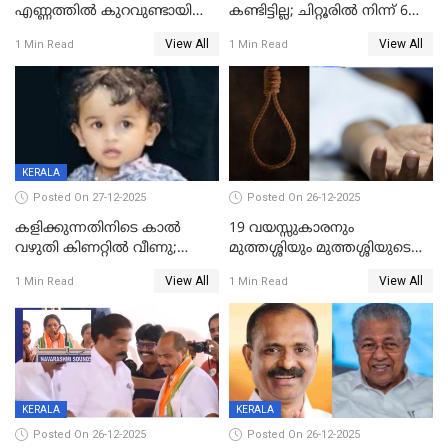
എണ്ണത്തിൽ കുറവുണ്ടായിട്ടും
കണ്ടിട്ടില്ല; ചിറ്റൂരിൽ നിന്ന് 6
ശബരിമലയിൽ വരുമാനം
വയസ്സുകാരനെ കാണാതായി
View All
View All
1 Min Read
1 Min Read
കുതിച്ചുയരുന്നു
KERALA
Posted On 27-12-2025
Posted On 26-12-2025
കളിക്കുന്നതിനിടെ കാൽ
19 വയസ്സുകാരനും
വഴുതി കിണറ്റിൽ വീണു;
മുത്തശ്ശിയും മുത്തശ്ശിയുടെ
ഒന്നര വയസ്സുകാരന്
സഹോദരിയും വീട്ടിൽ തൂങ്ങി
View All
View All
1 Min Read
1 Min Read
ദാരുണാന്ത്യം
മരിച്ചനിലയിൽ
KERALA
KERALA
Posted On 26-12-2025
Posted On 26-12-2025