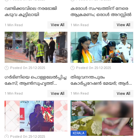
വണ്ടിക്കടവിലെ നരഭോജി
കരോള്‍ സംഘത്തിന് നേരെ
കടുവ കൂട്ടിലായി
ആക്രമണം; ഒരാള്‍ അറസ്റ്റില്‍
View All
View All
1 Min Read
1 Min Read
Posted On 25-12-2025
Posted On 25-12-2025
ഗര്‍ഭിണിയെ പൊള്ളലേല്‍പ്പിച്ച
തിരുവനന്തപുരം
കേസ്; ആണ്‍സുഹൃത്ത്
കോര്‍പ്പറേഷന്‍ മേയർ; ആര്‍
പിടിയില്‍
ശ്രീലേഖയ്ക്ക് മുൻതൂക്കം
View All
View All
1 Min Read
1 Min Read
KERALA
Posted On 25-12-2025