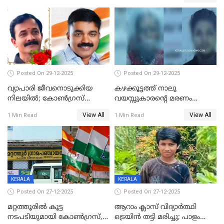
പിഴ
Posted On 29-12-2025
Posted On 29-12-2025
വ്യാപാരി ജീവനൊടുക്കിയ
കഴക്കൂട്ടത്ത് നാലു
നിലയില്‍; കോണ്‍ഗ്രസ്
വയസ്സുകാരന്റെ മരണം
കൗണ്‍സിലറുടെ
കൊലപാതകം: അമ്മയും
View All
View All
1 Min Read
1 Min Read
മാനസികപീഡനമെന്ന് കുറിപ്പ്
സുഹൃത്തും പൊലീസ്
കസ്റ്റഡിയിൽ
KERALA
KERALA
Posted On 27-12-2025
Posted On 27-12-2025
മറ്റത്തൂരിൽ കൂട്ട
ആറാം ക്ലാസ് വിദ്യാർത്ഥി
നടപടിയുമായി കോണ്‍ഗ്രസ്,
ട്രെയിൻ തട്ടി മരിച്ചു; പാളം