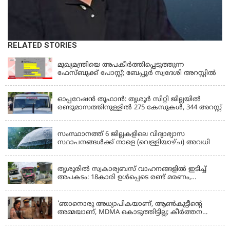
RELATED STORIES
KERALA
മുഖ്യമന്ത്രിയെ അപകീർത്തിപ്പെടുത്തുന്ന
ഫേസ്‌ബുക്ക് പോസ്റ്റ്; ബേപ്പൂർ സ്വദേശി അറസ്റ്റിൽ
KERALA
ഓപ്പറേഷൻ തൂഫാൻ: തൃശൂർ സിറ്റി ജില്ലയിൽ
രണ്ടുമാസത്തിനുള്ളിൽ 275 കേസുകൾ, 344 അറസ്റ്റ്
KERALA
സംസ്ഥാനത്ത് 6 ജില്ലകളിലെ വിദ്യാഭ്യാസ
സ്ഥാപനങ്ങൾക്ക് നാളെ (വെള്ളിയാഴ്ച) അവധി
KERALA
തൃശൂരിൽ സ്വകാര്യബസ് വാഹനങ്ങളില്‍ ഇടിച്ച്
അപകടം: 18കാരി ഉൾപ്പെടെ രണ്ട് മരണം,
പത്തോളം പേർക്ക് പരിക്ക്
KERALA
'ഞാനൊരു അധ്യാപികയാണ്, ആണ്‍കുട്ടീന്റെ
അമ്മയാണ്‌, MDMA കൊടുത്തിട്ടില്ല; കീർത്തന
മാധ്യമങ്ങളോട്; പൊലീസ് കസ്റ്റഡിയിൽ വിട്ട്
കോടതി, ജാമ്യാപേക്ഷ തള്ളി