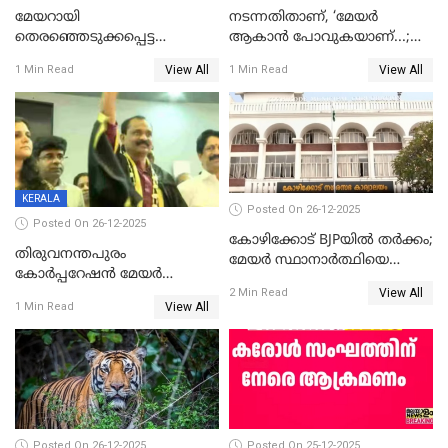
മേയറായി
നടന്നതിതാണ്, ‘മേയർ
തെരഞ്ഞെടുക്കപ്പെട്ട
ആകാൻ പോവുകയാണ്...;
ശേഷമുള്ള പി ഇന്ദിരയുടെ
ആവട്ടെ, അഭിനന്ദനങ്ങൾ’;
View All
View All
1 Min Read
1 Min Read
ആദ്യ വോട്ട് അസാധു; കണ്ണൂർ
മുഖ്യമന്ത്രിയുടെ ഓഫീസ്
ഡെപ്യൂട്ടി മേയർ സ്ഥാനത്ത്
തന്നെ വിശദീകരിയ്ക്കുന്നു;
താഹിറിന് വിജയം
സത്യമിതാണ്
KERALA
Posted On 26-12-2025
Posted On 26-12-2025
കോഴിക്കോട് BJPയിൽ തർക്കം;
തിരുവനന്തപുരം
മേയർ സ്ഥാനാർത്ഥിയെ
കോര്‍പ്പറേഷന്‍ മേയര്‍
പരസ്യമായി പ്രഖ്യാപിച്ചില്ല
View All
തെരഞ്ഞെടുപ്പ്; സിപിഐഎം
2 Min Read
View All
1 Min Read
ഹൈക്കോടതിയിലേക്ക്;
സത്യപ്രതിജ്ഞ ചടങ്ങില്‍
ചട്ടലംഘനമെന്ന് പാർട്ടി
Posted On 26-12-2025
Posted On 25-12-2025