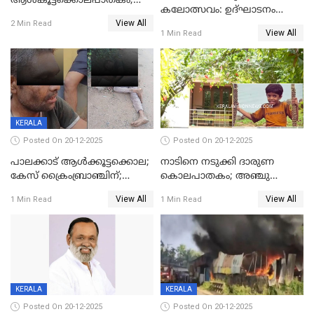
ആൾകൂട്ടക്കൊലപാതകം;
കലോത്സവം: ഉദ്ഘാടനം
അന്വേഷണം
View All
മുഖ്യമന്ത്രി, സമാപനത്തിൽ
2 Min Read
ഊർജ്ജിതമാക്കിമാക്കി
View All
1 Min Read
മുഖ്യാതിഥിയായി
ക്രൈംബ്രാഞ്ച്
മോഹൻലാൽ
KERALA
Posted On 20-12-2025
Posted On 20-12-2025
പാലക്കാട് ആൾക്കൂട്ടക്കൊല;
നാടിനെ നടുക്കി ദാരുണ
കേസ് ക്രൈംബ്രാഞ്ചിന്;
കൊലപാതകം; അഞ്ചു
DYSPയുടെ നേതൃത്വത്തിൽ
വയസ്സുകാരനെ 'അമ്മ
View All
View All
1 Min Read
1 Min Read
അന്വേഷിക്കും
കഴുത്തുഞെരിച്ച് കൊന്നു
KERALA
KERALA
Posted On 20-12-2025
Posted On 20-12-2025