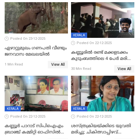
KERALA
Posted On 23-12-2025
Posted On 22-12-2025
ഏഴാറ്റുമുഖം ഗണപതി വീണ്ടും
കണ്ണൂരിൽ രണ്ട് മക്കളടക്കം
ജനവാസ മേഖലയിൽ
കുടുംബത്തിലെ 4 പേർ മരിച്ച
View All
നിലയിൽ
1 Min Read
View All
30 Min Read
KERALA
KERALA
Posted On 22-12-2025
Posted On 22-12-2025
കണ്ണൂർ പാറാട് സിപിഐഎം
ശസ്ത്രക്രിയയ്‌ക്കിടെ യുവതി
ബ്രാഞ്ച് കമ്മിറ്റി ഓഫിസിൽ
മരിച്ചു; ചികിത്സാപ്പിഴവ്
തീയിട്ടു; നേതാക്കളുടെ
ആരോപിച്ച് ബന്ധുക്കൾ;