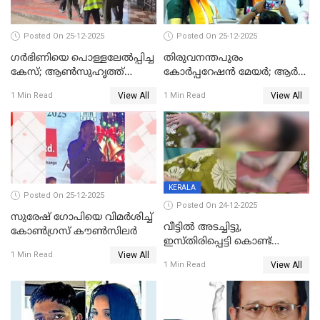
Posted On 25-12-2025
Posted On 25-12-2025
ഗര്‍ഭിണിയെ പൊള്ളലേല്‍പ്പിച്ച
തിരുവനന്തപുരം
കേസ്; ആണ്‍സുഹൃത്ത്
കോര്‍പ്പറേഷന്‍ മേയർ; ആര്‍
പിടിയില്‍
ശ്രീലേഖയ്ക്ക് മുൻതൂക്കം
View All
View All
1 Min Read
1 Min Read
KERALA
Posted On 25-12-2025
Posted On 24-12-2025
സുരേഷ് ഗോപിയെ വിമര്‍ശിച്ച്
വീട്ടിൽ അടച്ചിട്ടു,
കോണ്‍ഗ്രസ് കൗണ്‍സിലര്‍
ഇസ്തിരിപ്പെട്ടി കൊണ്ട്
View All
പൊള്ളിച്ചു; 8 മാസം
1 Min Read
View All
1 Min Read
ഗർഭിണിയായ യുവതിക്ക് ക്രൂര
മർദനം