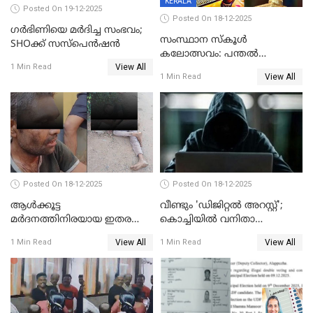
KERALA
Posted On 19-12-2025
Posted On 18-12-2025
ഗര്‍ഭിണിയെ മർദിച്ച സംഭവം;
സംസ്ഥാന സ്കൂൾ
SHOക്ക് സസ്പെൻഷൻ
കലോത്സവം: പന്തൽ
View All
കാൽനാട്ടൽ 20 ന്
1 Min Read
View All
1 Min Read
Posted On 18-12-2025
Posted On 18-12-2025
ആൾക്കൂട്ട
വീണ്ടും 'ഡിജിറ്റല്‍ അറസ്റ്റ്';
മർദനത്തിനിരയായ ഇതര
കൊച്ചിയില്‍ വനിതാ
സംസ്ഥാന തൊഴിലാളി മരിച്ചു;
ഡോക്ടര്‍ക്ക് നഷ്ടമായത് 6.38
View All
View All
1 Min Read
1 Min Read
നടുക്കുന്ന സംഭവം
കോടി രൂപ
വാളയാറിൽ