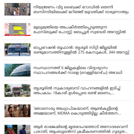
നിയന്ത്രണം വിട്ട ബൈക്ക് റോഡിൽ തെന്നി
ബസിനടിയിലേക്ക് മറിഞ്ഞ് യുവതിക്ക് ദാരുണാന്ത്യം
KERALA
മുഖ്യമന്ത്രിയെ അപകീർത്തിപ്പെടുത്തുന്ന
ഫേസ്‌ബുക്ക് പോസ്റ്റ്; ബേപ്പൂർ സ്വദേശി അറസ്റ്റിൽ
KERALA
ഓപ്പറേഷൻ തൂഫാൻ: തൃശൂർ സിറ്റി ജില്ലയിൽ
രണ്ടുമാസത്തിനുള്ളിൽ 275 കേസുകൾ, 344 അറസ്റ്റ്
KERALA
സംസ്ഥാനത്ത് 6 ജില്ലകളിലെ വിദ്യാഭ്യാസ
സ്ഥാപനങ്ങൾക്ക് നാളെ (വെള്ളിയാഴ്ച) അവധി
KERALA
തൃശൂരിൽ സ്വകാര്യബസ് വാഹനങ്ങളില്‍ ഇടിച്ച്
അപകടം: 18കാരി ഉൾപ്പെടെ രണ്ട് മരണം,
പത്തോളം പേർക്ക് പരിക്ക്
KERALA
'ഞാനൊരു അധ്യാപികയാണ്, ആണ്‍കുട്ടീന്റെ
അമ്മയാണ്‌, MDMA കൊടുത്തിട്ടില്ല; കീർത്തന
മാധ്യമങ്ങളോട്; പൊലീസ് കസ്റ്റഡിയിൽ വിട്ട്
കോടതി, ജാമ്യാപേക്ഷ തള്ളി
ആര്‍ രാജേഷിന്റെ മൃതദേഹത്തോട് അനാദരവെന്ന്
പരാതി; ആംബുലന്‍സ് ക്രമീകരണത്തില്‍ ഗുരുതര