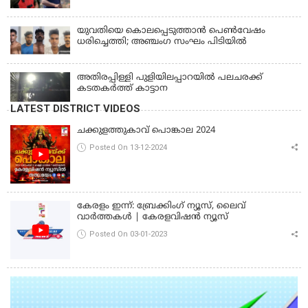
വീഴ്ച; മൃതദേഹം ചാവക്കാട് വരെ എത്തിച്ചത്
ഫ്രീസര്‍ സംവിധാനം ഇല്ലാതെയെന്നും ആരോപണം
യുവതിയെ കൊലപ്പെടുത്താൻ പെൺവേഷം
ധരിച്ചെത്തി; അഞ്ചംഗ സംഘം പിടിയിൽ
അതിരപ്പിള്ളി പുളിയിലപ്പാറയിൽ പലചരക്ക്
കടതകർത്ത് കാട്ടാന
LATEST DISTRICT VIDEOS
ചക്കുളത്തുകാവ് പൊങ്കാല 2024
Posted On 13-12-2024
കേരളം ഇന്ന്: ബ്രേക്കിംഗ് ന്യൂസ്, ലൈവ്
വാർത്തകൾ | കേരളവിഷൻ ന്യൂസ്
Posted On 03-01-2023