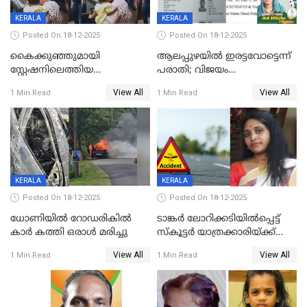
KERALA
KERALA
Posted On 18-12-2025
Posted On 18-12-2025
കൈക്കുഞ്ഞുമായി
ആലപ്പുഴയിൽ ഇരട്ടവോട്ടെന്ന്
സ്റ്റേഷനിലെത്തിയ
പരാതി; വിജയം
യുവതിയ്ക്ക് മർദ്ദനം; സിഐ
റദ്ദാക്കണമെന്ന് വലിയമരം
View All
View All
1 Min Read
1 Min Read
കരണത്തടിച്ചു; CC ടിവി
വാർഡിലെ എൽഡിഎഫ്
ദൃശ്യങ്ങൾ പുറത്ത്
സ്ഥാനാർത്ഥി
KERALA
KERALA
Posted On 18-12-2025
Posted On 18-12-2025
ധോണിയിൽ റോഡരികിൽ
ടാങ്കർ ലോറിക്കടിയിൽപ്പെട്ട്
കാർ കത്തി ഒരാൾ മരിച്ചു
സ്കൂട്ടർ യാത്രക്കാരിയ്ക്ക്
ദാരുണാന്ത്യം; അപകടം
View All
View All
1 Min Read
1 Min Read
കണ്ടോത്ത് ദേശീയ പാതയിൽ