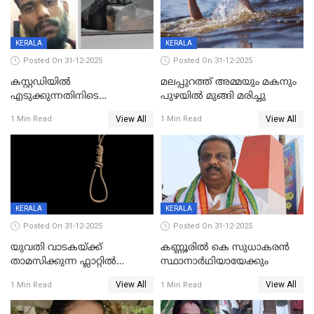
KERALA
KERALA
Posted On 31-12-2025
Posted On 31-12-2025
കസ്റ്റഡിയിൽ
മലപ്പുറത്ത് അമ്മയും മകനും
എടുക്കുന്നതിനിടെ
പുഴയിൽ മുങ്ങി മരിച്ചു
വിലങ്ങുമായി രക്ഷപ്പെട്ട
View All
View All
1 Min Read
1 Min Read
വധശ്രമക്കേസ് പ്രതി പിടിയിൽ
KERALA
KERALA
Posted On 31-12-2025
Posted On 31-12-2025
യുവതി വാടകയ്ക്ക്
കണ്ണൂരിൽ കെ സുധാകരൻ
താമസിക്കുന്ന ഫ്ലാറ്റില്‍
സ്ഥാനാർഥിയായേക്കും
തൂങ്ങിമരിച്ച നിലയില്‍;
View All
View All
1 Min Read
1 Min Read
സംഭവം കൈതപ്പൊയിലില്‍