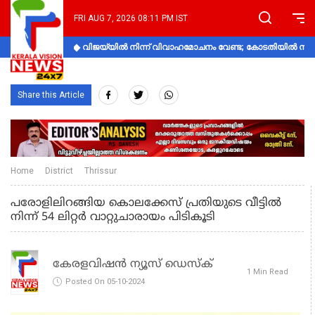
FRI AUG 7, 2026 08:11 PM IST
വിജയ്‌യിൽ നിന്ന് വിവാഹമോചനം വേണ്ട; കോടതിയിൽ നിലപാ
Share this Article
Home
District
Thrissur
പരോളിലിറങ്ങിയ കൊലക്കേസ് പ്രതിയുടെ വീട്ടിൽ
നിന്ന് 54 ലിറ്റർ വാറ്റുചാരായം പിടികൂടി
കേരളവിഷൻ ന്യൂസ് ഡെസ്‌ക്
1 Min Read
Posted On 05-10-2024