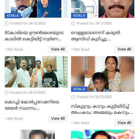
KERALA
KERALA
Posted On 24-12-2025
Posted On 24-12-2025
80കാരിയെ ഊൺമേശയുടെ
വെള്ളമാണെന്ന് കരുതി
കാലിൽ കെട്ടിയിട്ട് സ്വർണവും
ആസിഡ് കുടിച്ചു;
പണവും കവർന്നു;
ചികിത്സയിലിരുന്ന ആള്‍
View All
View All
1 Min Read
1 Min Read
കൊച്ചുമകനും സുഹൃത്തും
മരിച്ചു
അറസ്റ്റിൽ
KERALA
Posted On 24-12-2025
Posted On 23-12-2025
കൊച്ചി കോര്‍പ്പറേഷനിലെ
സ്കൂട്ടറും കാറും കൂട്ടിയിടിച്ച്
മേയര്‍ സ്ഥാനം;
അപകടം; അമ്മയും മകനും
കോണ്‍ഗ്രസില്‍ അതൃപതി
View All
മരിച്ചു, മറ്റൊരു മകൻ
1 Min Read
രൂക്ഷം
View All
1 Min Read
ഗുരുതരാവസ്ഥയിൽ