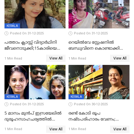
KERALA
Posted On 31-12-2025
Posted On 31-12-2025
പത്താം ക്ലാസ്സ് വിദ്യാര്‍ഥിനി
റെയിൽവേ സ്റ്റേഷനിൽ
ജീവനൊടുക്കി;15കാരിയെ
ബന്ധുവിനെ കൊണ്ടാക്കി
കണ്ടെത്തിയത്
മടങ്ങുന്നതിനിടെ ടോറസ്സ്
View All
View All
1 Min Read
1 Min Read
കിടപ്പുമുറിയില്‍ തൂങ്ങി മരിച്ച
ലോറി സ്കൂട്ടറിൽ ഇടിച്ചു :
നിലയിൽ
യുവതിക്ക് ദാരുണാന്ത്യം
KERALA
KERALA
Posted On 31-12-2025
Posted On 30-12-2025
5 മാസം മുൻപ് ഇസ്രയേലിൽ
രണ്ട് കോടി രൂപ
ദുരൂഹസാഹചര്യത്തിൽ
നഷ്ടപരിഹാരം വേണം;
മരിച്ചനിലയിൽ കണ്ടെത്തിയ
ജിസിഡിഎക്ക് വക്കീൽ
View All
View All
1 Min Read
1 Min Read
മലയാളി യുവാവിന്റെ ഭാര്യയും
നോട്ടീസയച്ച് ഉമാ തോമസ്