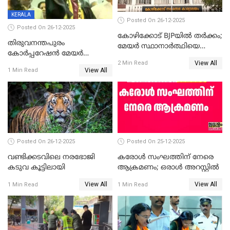
KERALA
Posted On 26-12-2025
Posted On 26-12-2025
കോഴിക്കോട് BJPയിൽ തർക്കം;
തിരുവനന്തപുരം
മേയർ സ്ഥാനാർത്ഥിയെ
കോര്‍പ്പറേഷന്‍ മേയര്‍
പരസ്യമായി പ്രഖ്യാപിച്ചില്ല
View All
തെരഞ്ഞെടുപ്പ്; സിപിഐഎം
2 Min Read
View All
1 Min Read
ഹൈക്കോടതിയിലേക്ക്;
സത്യപ്രതിജ്ഞ ചടങ്ങില്‍
ചട്ടലംഘനമെന്ന് പാർട്ടി
Posted On 26-12-2025
Posted On 25-12-2025
വണ്ടിക്കടവിലെ നരഭോജി
കരോള്‍ സംഘത്തിന് നേരെ
കടുവ കൂട്ടിലായി
ആക്രമണം; ഒരാള്‍ അറസ്റ്റില്‍
View All
View All
1 Min Read
1 Min Read