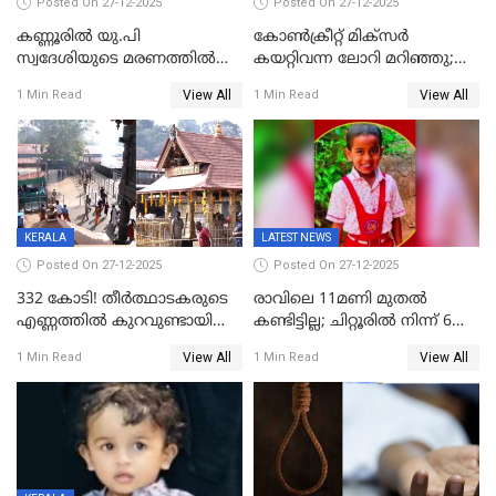
Posted On 27-12-2025
Posted On 27-12-2025
കണ്ണൂരിൽ യു.പി
കോണ്‍ക്രീറ്റ് മിക്‌സര്‍
സ്വദേശിയുടെ മരണത്തിൽ
കയറ്റിവന്ന ലോറി മറിഞ്ഞു;
അഞ്ചംഗ സംഘത്തിനെതിരെ
രണ്ടുപേര്‍ക്ക് ദാരുണാന്ത്യം;
View All
View All
1 Min Read
1 Min Read
കേസ്; തർക്കമുണ്ടായത്
അപകടം കണ്ണൂരിൽ
ഫേഷ്യലിന് 300 രൂപ
ആവശ്യപ്പെട്ടതിനെച്ചൊല്ലി
KERALA
LATEST NEWS
Posted On 27-12-2025
Posted On 27-12-2025
332 കോടി! തീർത്ഥാടകരുടെ
രാവിലെ 11മണി മുതൽ
എണ്ണത്തിൽ കുറവുണ്ടായിട്ടും
കണ്ടിട്ടില്ല; ചിറ്റൂരിൽ നിന്ന് 6
ശബരിമലയിൽ വരുമാനം
വയസ്സുകാരനെ കാണാതായി
View All
View All
1 Min Read
1 Min Read
കുതിച്ചുയരുന്നു