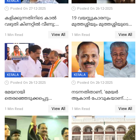
KERALA
Posted On 27-12-2025
Posted On 26-12-2025
കളിക്കുന്നതിനിടെ കാൽ
19 വയസ്സുകാരനും
വഴുതി കിണറ്റിൽ വീണു;
മുത്തശ്ശിയും മുത്തശ്ശിയുടെ
ഒന്നര വയസ്സുകാരന്
സഹോദരിയും വീട്ടിൽ തൂങ്ങി
View All
View All
1 Min Read
1 Min Read
ദാരുണാന്ത്യം
മരിച്ചനിലയിൽ
KERALA
KERALA
Posted On 26-12-2025
Posted On 26-12-2025
മേയറായി
നടന്നതിതാണ്, ‘മേയർ
തെരഞ്ഞെടുക്കപ്പെട്ട
ആകാൻ പോവുകയാണ്...;
ശേഷമുള്ള പി ഇന്ദിരയുടെ
ആവട്ടെ, അഭിനന്ദനങ്ങൾ’;
View All
View All
1 Min Read
1 Min Read
ആദ്യ വോട്ട് അസാധു; കണ്ണൂർ
മുഖ്യമന്ത്രിയുടെ ഓഫീസ്
ഡെപ്യൂട്ടി മേയർ സ്ഥാനത്ത്
തന്നെ വിശദീകരിയ്ക്കുന്നു;
താഹിറിന് വിജയം
സത്യമിതാണ്