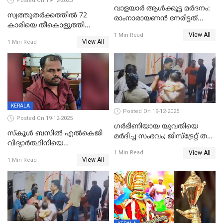
Posted On 19-12-2025
വാളയാർ ആൾക്കൂട്ട മർദനം:
സ്വത്തുതര്‍ക്കത്തില്‍ 72
രാംനാരായണൻ നേരിട്ടത്
കാരിയെ തീകൊളുത്തി
കൊടും ക്രൂരത; ശരീരത്തിൽ
View All
കൊന്നു;
1 Min Read
നാൽപ്പതിലേറെ
View All
1 Min Read
ക്രൂരകൊലപാതകത്തില്‍
മുറിവുകളെന്ന് പോസ്റ്റ്‌മോർട്ടം
സഹോദരിപുത്രന് ജീവപര്യന്തം
റിപ്പോർട്ട്
KERALA
Posted On 19-12-2025
Posted On 19-12-2025
ഗര്‍ഭിണിയായ യുവതിയെ
സ്കൂൾ ബസിൽ എൽകെജി
മര്‍ദിച്ച സംഭവം; ജിസ്‌ട്രേറ്റ് തല
വിദ്യാര്‍ത്ഥിനിയെ
അന്വേഷണം വേണമെന്ന്
View All
ലൈംഗികമായി ഉപദ്രവിച്ചു;
1 Min Read
യുവതി
View All
1 Min Read
ക്ലീനര്‍ പിടിയിൽ