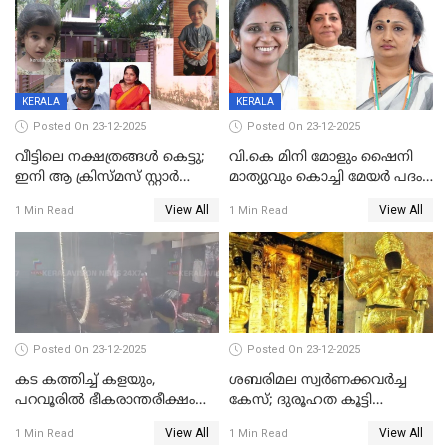
രണ്ട് കേസുകൾ
KERALA
KERALA
Posted On 23-12-2025
Posted On 23-12-2025
വീട്ടിലെ നക്ഷത്രങ്ങൾ കെട്ടു;
വി.കെ മിനി മോളും ഷൈനി
ഇനി ആ ക്രിസ്മസ് സ്റ്റാർ
മാത്യുവും കൊച്ചി മേയർ പദം
മാത്രം; പൈതങ്ങൾക്ക്
പങ്കിടും; ദീപ്തി മേരി വർഗീസ്
View All
View All
1 Min Read
1 Min Read
വേണ്ടിയുള്ള
മേയറാകില്ല
പിടിവലിക്കിടയിൽ
അപ്പൂപ്പനെതിരെ പോക്സോ
കേസ് ഒടുവിൽ 4 ജീവനുകൾ
പൊലിഞ്ഞു
Posted On 23-12-2025
Posted On 23-12-2025
കട കത്തിച്ച് കളയും,
ശബരിമല സ്വര്‍ണക്കവര്‍ച്ച
പറവൂരില്‍ ഭീകരാന്തരീക്ഷം
കേസ്; ദുരൂഹത കൂട്ടി
സൃഷ്ടിച്ച് കുട്ടി ലഹരിസംഘം
വിദേശവ്യവസായിയുടെ മൊഴി
View All
View All
1 Min Read
1 Min Read