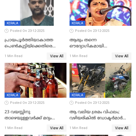
KERALA
KERALA
Posted On 23-12-2025
Posted On 23-12-2025
പ്രായപൂർത്തിയാകാത്ത
ആരും തന്നെ
പെൺകുട്ടിയ്ക്കെതിരെ
ഔദ്യോഗികമായി
ലൈംഗികാതിക്രമം; 36കാരന്
അറിയിച്ചിട്ടില്ല, മേയറെ
View All
View All
1 Min Read
1 Min Read
59 വർഷം തടവും 90,൦൦൦ രൂപ
കണ്ടെത്താൻ ഇന്ന് കോർ
പിഴയും ശിക്ഷ
കമ്മിറ്റി കൂടിയില്ല';
അതൃപ്തിയുമായി ദീപ്തി മേരി
വർഗീസ്
KERALA
KERALA
Posted On 23-12-2025
Posted On 23-12-2025
23 വയസ്സിനു
ആ വലിയ ശ്രമം വിഫലം;
താഴെയുള്ളവർക്ക് മദ്യം
വഴിയരികില്‍ ‌ഡോക്ടര്‍മാര്‍
നൽകിയതിനെതിരെ കർശന
ശസ്ത്രക്രിയ നടത്തിയ ലിനു
View All
View All
1 Min Read
1 Min Read
നടപടി;സ്ഥാപനങ്ങൾക്കെതിരെ
മരണത്തിന് കീഴടങ്ങി