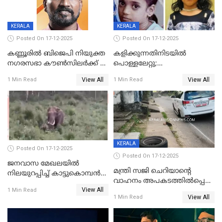
KERALA
KERALA
Posted On 17-12-2025
Posted On 17-12-2025
കണ്ണൂരിൽ ബിജെപി നിയുക്ത
കളിക്കുന്നതിനിടയിൽ
നഗരസഭാ കൗൺസിലർക്ക് 36
പൊള്ളലേറ്റു;
വർഷം തടവുശിക്ഷ
ചികിത്സയിലായിരുന്ന രണ്ടാം
View All
View All
1 Min Read
1 Min Read
ക്ലാസ് വിദ്യാർത്ഥിനി മരിച്ചു
KERALA
Posted On 17-12-2025
Posted On 17-12-2025
ജനവാസ മേഖലയില്‍
മന്ത്രി സജി ചെറിയാന്റെ
നിലയുറപ്പിച്ച് കാട്ടുകൊമ്പന്‍
വാഹനം അപകടത്തിൽപ്പെട്ടു;
പടയപ്പ
View All
മന്ത്രിയും സംഘവും
1 Min Read
View All
1 Min Read
രക്ഷപ്പെട്ടത് തലനാരിടയ്ക്ക്