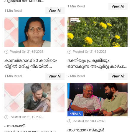
പുതുജീവനേകാൻ
View All
ഷിബുവിന്റെ ഹൃദയം
1 Min Read
View All
1 Min Read
എറണാകുളം സർക്കാർ
ജനറൽ
ആശുപത്രിയിലെത്തിച്ചു
Posted On 21-12-2025
Posted On 21-12-2025
കാസർഗോഡ് 80 കാരിയെ
ഭക്തിയും പ്രകൃതിയും
വീട്ടിൽ മരിച്ച നിലയിൽ
ഒന്നാകുന്ന അപൂര്‍വ്വ കാഴ്ച;
കണ്ടെത്തി
ഭക്തർക്ക്
View All
View All
1 Min Read
2 Min Read
കാഴ്ചാനുഭവമൊരുക്കി
ശബരീ നന്ദനം
KERALA
Posted On 21-12-2025
Posted On 20-12-2025
പാലക്കാട്‌
സംസ്ഥാന സ്കൂൾ