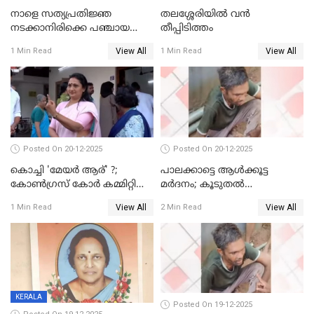
നാളെ സത്യപ്രതിജ്ഞ
തലശ്ശേരിയിൽ വൻ
നടക്കാനിരിക്കെ പഞ്ചായത്ത്
തീപ്പിടിത്തം
മെമ്പർ മരിച്ചു
View All
View All
1 Min Read
1 Min Read
Posted On 20-12-2025
Posted On 20-12-2025
കൊച്ചി 'മേയർ ആര്' ?;
പാലക്കാട്ടെ ആള്‍ക്കൂട്ട
കോണ്‍ഗ്രസ് കോര്‍ കമ്മിറ്റി
മര്‍ദനം; കൂടുതല്‍
യോഗം ചൊവ്വാഴ്ച
അറസ്റ്റുണ്ടാവും, മര്‍ദിച്ചത് 15
View All
View All
1 Min Read
2 Min Read
അംഗ സംഘമെന്ന് വിവരം
KERALA
Posted On 19-12-2025