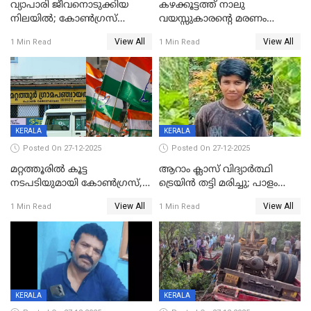
വ്യാപാരി ജീവനൊടുക്കിയ
കഴക്കൂട്ടത്ത് നാലു
നിലയില്‍; കോണ്‍ഗ്രസ്
വയസ്സുകാരന്റെ മരണം
കൗണ്‍സിലറുടെ
കൊലപാതകം: അമ്മയും
View All
View All
1 Min Read
1 Min Read
മാനസികപീഡനമെന്ന് കുറിപ്പ്
സുഹൃത്തും പൊലീസ്
കസ്റ്റഡിയിൽ
KERALA
KERALA
Posted On 27-12-2025
Posted On 27-12-2025
മറ്റത്തൂരിൽ കൂട്ട
ആറാം ക്ലാസ് വിദ്യാർത്ഥി
നടപടിയുമായി കോണ്‍ഗ്രസ്,
ട്രെയിൻ തട്ടി മരിച്ചു; പാളം
ബിജെപി പാളയത്തിലെത്തിയ
മുറിച്ചുകടക്കുന്നതിനിടെ
View All
View All
1 Min Read
1 Min Read
എട്ട് പേര്‍ ഉള്‍പ്പെടെ
അപകടം മലപ്പുറത്ത്
പത്തുപേരെ പുറത്താക്കി,
ചൊവ്വന്നൂരിലും നടപടി
KERALA
KERALA