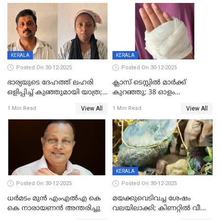
മരിച്ചു
KERALA
KERALA
Posted On 30-12-2025
Posted On 30-12-2025
ഭാര്യയുടെ ദേഹത്ത് ലഹരി
ക്ലാസ് ടെസ്റ്റിൽ മാർക്ക്
ഒളിപ്പിച്ച് കുഞ്ഞുമായി യാത്ര;
കുറഞ്ഞു; 38 ഓളം
ഓട്ടോ വളഞ്ഞ് ദമ്പതികളെ
വിദ്യാർഥികളെ ട്യൂഷൻ
View All
View All
1 Min Read
1 Min Read
പിടികൂടി പൊലീസ്
സെന്ററിലെ അധ്യാപകന്‍
മർദിച്ചതായി പരാതി
KERALA
Posted On 30-12-2025
Posted On 30-12-2025
ധർമടം മുൻ എംഎല്‍എ കെ
മയക്കുവെടിവച്ച ശേഷം
കെ നാരായണന്‍ അന്തരിച്ചു
വലയിലാക്കി; കിണറ്റിൽ വീണ
കടുവയെ പുറത്തെത്തിച്ചു