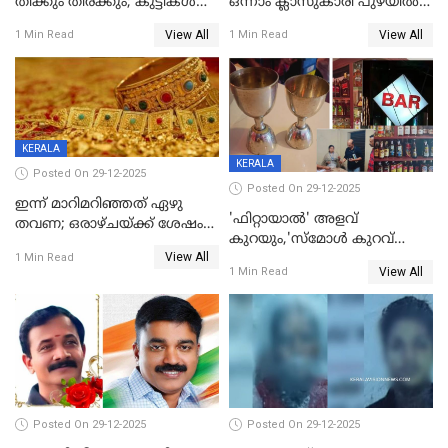
തിക്കും തിരക്കും; കുട്ടികള്‍
ഒന്നാം ക്ലാസുകാരി പുഴയിൽ
ഉള്‍പ്പെടെ നിരവധി പേര്‍ക്ക്
മുങ്ങി മരിച്ചു; ദാരുണ സംഭവം
View All
View All
1 Min Read
1 Min Read
പരിക്ക്; പാളം മറികടന്ന
കുട്ടികൾക്കൊപ്പം
യുവാവ് ട്രെയിന്‍ തട്ടി മരിച്ചു
കളിക്കുന്നതിനിടെ
KERALA
KERALA
Posted On 29-12-2025
Posted On 29-12-2025
ഇന്ന് മാറിമറിഞ്ഞത് ഏഴു
'ഫിറ്റായാൽ' അളവ്
തവണ; ഒരാഴ്ചയ്ക്ക് ശേഷം
കുറയും,'സ്‌മോൾ കുറവ്
സ്വർണവിലയിൽ ഇടിവ്
View All
പിടികൂടി; ബാറിന് 25,000 രൂപ
1 Min Read
View All
1 Min Read
പിഴ
Posted On 29-12-2025
Posted On 29-12-2025