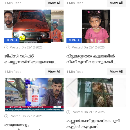
View All
View All
1 Min Read
1 Min Read
ചിത്രങ്ങളടക്കം കത്തിയ
സംഭവം മാവേലിക്കരയിൽ
നിലയിൽ
KERALA
KERALA
Posted On 22-12-2025
Posted On 22-12-2025
ജിപ്സി ഡ്രിഫ്റ്റ്
വീട്ടുമുറ്റത്തെ കുളത്തിൽ
ചെയ്യുന്നതിനിടെയുണ്ടായ
വീണ് മൂന്ന് വയസുകാരി
അപകടം; 14 വയസുകാരന്
മരിച്ചു
View All
View All
1 Min Read
1 Min Read
ദാരുണാന്ത്യം; ജീപ്സി
ഓടിച്ചയാൾ അറസ്റ്റിൽ.
Posted On 21-12-2025
Posted On 22-12-2025
മണ്ണാർക്കാട് ഇറങ്ങിയ പുലി
രാജ്യത്താദ്യം;
കൂട്ടിൽ കുടുങ്ങി