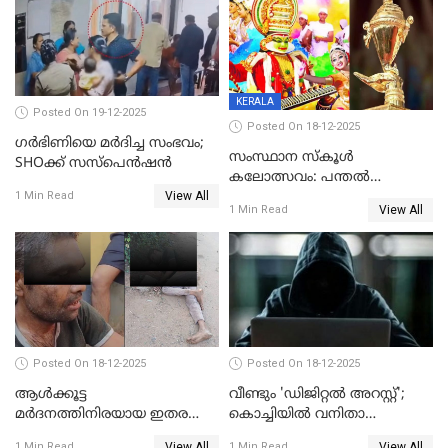
KERALA
Posted On 19-12-2025
Posted On 18-12-2025
ഗര്‍ഭിണിയെ മർദിച്ച സംഭവം;
സംസ്ഥാന സ്കൂൾ
SHOക്ക് സസ്പെൻഷൻ
കലോത്സവം: പന്തൽ
View All
കാൽനാട്ടൽ 20 ന്
1 Min Read
View All
1 Min Read
Posted On 18-12-2025
Posted On 18-12-2025
ആൾക്കൂട്ട
വീണ്ടും 'ഡിജിറ്റല്‍ അറസ്റ്റ്';
മർദനത്തിനിരയായ ഇതര
കൊച്ചിയില്‍ വനിതാ
സംസ്ഥാന തൊഴിലാളി മരിച്ചു;
ഡോക്ടര്‍ക്ക് നഷ്ടമായത് 6.38
View All
View All
1 Min Read
1 Min Read