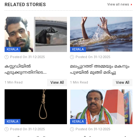
RELATED STORIES
View all news
KERALA
KERALA
Posted On 31-12-2025
Posted On 31-12-2025
കസ്റ്റഡിയിൽ
മലപ്പുറത്ത് അമ്മയും മകനും
എടുക്കുന്നതിനിടെ
പുഴയിൽ മുങ്ങി മരിച്ചു
വിലങ്ങുമായി രക്ഷപ്പെട്ട
View All
View All
1 Min Read
1 Min Read
വധശ്രമക്കേസ് പ്രതി പിടിയിൽ
KERALA
KERALA
Posted On 31-12-2025
Posted On 31-12-2025