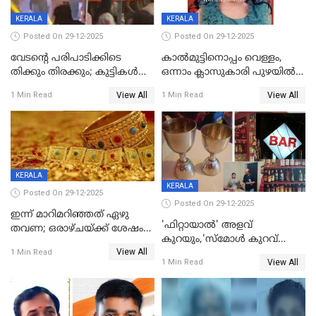
KERALA
KERALA
Posted On 29-12-2025
Posted On 29-12-2025
വേടന്റെ പരിപാടിക്കിടെ
കാൽമുട്ടിനൊപ്പം വെള്ളം,
തിക്കും തിരക്കും; കുട്ടികള്‍
ഒന്നാം ക്ലാസുകാരി പുഴയിൽ
ഉള്‍പ്പെടെ നിരവധി പേര്‍ക്ക്
മുങ്ങി മരിച്ചു; ദാരുണ സംഭവം
View All
View All
1 Min Read
1 Min Read
പരിക്ക്; പാളം മറികടന്ന
കുട്ടികൾക്കൊപ്പം
യുവാവ് ട്രെയിന്‍ തട്ടി മരിച്ചു
കളിക്കുന്നതിനിടെ
KERALA
KERALA
Posted On 29-12-2025
Posted On 29-12-2025
ഇന്ന് മാറിമറിഞ്ഞത് ഏഴു
'ഫിറ്റായാൽ' അളവ്
തവണ; ഒരാഴ്ചയ്ക്ക് ശേഷം
കുറയും,'സ്‌മോൾ കുറവ്
സ്വർണവിലയിൽ ഇടിവ്
View All
പിടികൂടി; ബാറിന് 25,000 രൂപ
1 Min Read
View All
1 Min Read
പിഴ