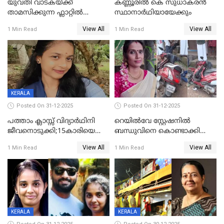
യുവതി വാടകയ്ക്ക്
കണ്ണൂരിൽ കെ സുധാകരൻ
താമസിക്കുന്ന ഫ്ലാറ്റില്‍
സ്ഥാനാർഥിയായേക്കും
തൂങ്ങിമരിച്ച നിലയില്‍;
View All
View All
1 Min Read
1 Min Read
സംഭവം കൈതപ്പൊയിലില്‍
KERALA
Posted On 31-12-2025
Posted On 31-12-2025
പത്താം ക്ലാസ്സ് വിദ്യാര്‍ഥിനി
റെയിൽവേ സ്റ്റേഷനിൽ
ജീവനൊടുക്കി;15കാരിയെ
ബന്ധുവിനെ കൊണ്ടാക്കി
കണ്ടെത്തിയത്
മടങ്ങുന്നതിനിടെ ടോറസ്സ്
View All
View All
1 Min Read
1 Min Read
കിടപ്പുമുറിയില്‍ തൂങ്ങി മരിച്ച
ലോറി സ്കൂട്ടറിൽ ഇടിച്ചു :
നിലയിൽ
യുവതിക്ക് ദാരുണാന്ത്യം
KERALA
KERALA