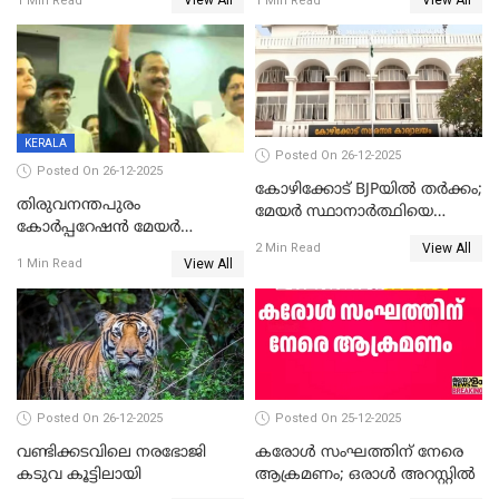
View All
View All
1 Min Read
1 Min Read
ആദ്യ വോട്ട് അസാധു; കണ്ണൂർ
മുഖ്യമന്ത്രിയുടെ ഓഫീസ്
ഡെപ്യൂട്ടി മേയർ സ്ഥാനത്ത്
തന്നെ വിശദീകരിയ്ക്കുന്നു;
താഹിറിന് വിജയം
സത്യമിതാണ്
KERALA
Posted On 26-12-2025
Posted On 26-12-2025
കോഴിക്കോട് BJPയിൽ തർക്കം;
തിരുവനന്തപുരം
മേയർ സ്ഥാനാർത്ഥിയെ
കോര്‍പ്പറേഷന്‍ മേയര്‍
പരസ്യമായി പ്രഖ്യാപിച്ചില്ല
View All
തെരഞ്ഞെടുപ്പ്; സിപിഐഎം
2 Min Read
View All
1 Min Read
ഹൈക്കോടതിയിലേക്ക്;
സത്യപ്രതിജ്ഞ ചടങ്ങില്‍
ചട്ടലംഘനമെന്ന് പാർട്ടി
Posted On 26-12-2025
Posted On 25-12-2025
വണ്ടിക്കടവിലെ നരഭോജി
കരോള്‍ സംഘത്തിന് നേരെ
കടുവ കൂട്ടിലായി
ആക്രമണം; ഒരാള്‍ അറസ്റ്റില്‍