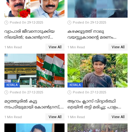
Posted On 29-12-2025
Posted On 29-12-2025
വ്യാപാരി ജീവനൊടുക്കിയ
കഴക്കൂട്ടത്ത് നാലു
നിലയില്‍; കോണ്‍ഗ്രസ്
വയസ്സുകാരന്റെ മരണം
കൗണ്‍സിലറുടെ
കൊലപാതകം: അമ്മയും
View All
View All
1 Min Read
1 Min Read
മാനസികപീഡനമെന്ന് കുറിപ്പ്
സുഹൃത്തും പൊലീസ്
കസ്റ്റഡിയിൽ
KERALA
KERALA
Posted On 27-12-2025
Posted On 27-12-2025
മറ്റത്തൂരിൽ കൂട്ട
ആറാം ക്ലാസ് വിദ്യാർത്ഥി
നടപടിയുമായി കോണ്‍ഗ്രസ്,
ട്രെയിൻ തട്ടി മരിച്ചു; പാളം
ബിജെപി പാളയത്തിലെത്തിയ
മുറിച്ചുകടക്കുന്നതിനിടെ
View All
View All
1 Min Read
1 Min Read
എട്ട് പേര്‍ ഉള്‍പ്പെടെ
അപകടം മലപ്പുറത്ത്
പത്തുപേരെ പുറത്താക്കി,
ചൊവ്വന്നൂരിലും നടപടി