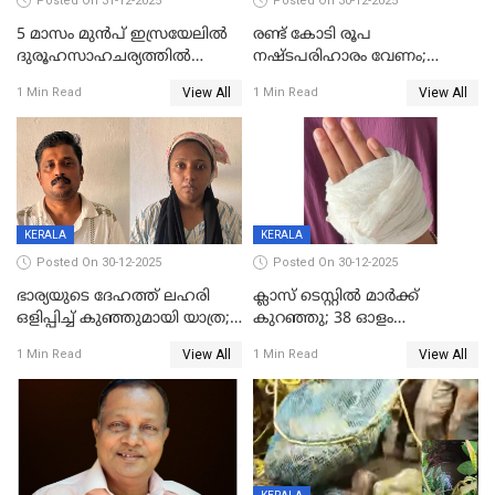
Posted On 31-12-2025
Posted On 30-12-2025
5 മാസം മുൻപ് ഇസ്രയേലിൽ
രണ്ട് കോടി രൂപ
ദുരൂഹസാഹചര്യത്തിൽ
നഷ്ടപരിഹാരം വേണം;
മരിച്ചനിലയിൽ കണ്ടെത്തിയ
ജിസിഡിഎക്ക് വക്കീൽ
View All
View All
1 Min Read
1 Min Read
മലയാളി യുവാവിന്റെ ഭാര്യയും
നോട്ടീസയച്ച് ഉമാ തോമസ്
മരിച്ചു
KERALA
KERALA
Posted On 30-12-2025
Posted On 30-12-2025
ഭാര്യയുടെ ദേഹത്ത് ലഹരി
ക്ലാസ് ടെസ്റ്റിൽ മാർക്ക്
ഒളിപ്പിച്ച് കുഞ്ഞുമായി യാത്ര;
കുറഞ്ഞു; 38 ഓളം
ഓട്ടോ വളഞ്ഞ് ദമ്പതികളെ
വിദ്യാർഥികളെ ട്യൂഷൻ
View All
View All
1 Min Read
1 Min Read
പിടികൂടി പൊലീസ്
സെന്ററിലെ അധ്യാപകന്‍
മർദിച്ചതായി പരാതി