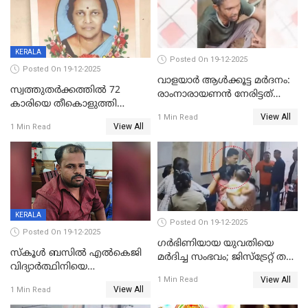
KERALA
Posted On 19-12-2025
Posted On 19-12-2025
വാളയാർ ആൾക്കൂട്ട മർദനം:
സ്വത്തുതര്‍ക്കത്തില്‍ 72
രാംനാരായണൻ നേരിട്ടത്
കാരിയെ തീകൊളുത്തി
കൊടും ക്രൂരത; ശരീരത്തിൽ
View All
കൊന്നു;
1 Min Read
നാൽപ്പതിലേറെ
View All
1 Min Read
ക്രൂരകൊലപാതകത്തില്‍
മുറിവുകളെന്ന് പോസ്റ്റ്‌മോർട്ടം
സഹോദരിപുത്രന് ജീവപര്യന്തം
റിപ്പോർട്ട്
KERALA
Posted On 19-12-2025
Posted On 19-12-2025
ഗര്‍ഭിണിയായ യുവതിയെ
സ്കൂൾ ബസിൽ എൽകെജി
മര്‍ദിച്ച സംഭവം; ജിസ്‌ട്രേറ്റ് തല
വിദ്യാര്‍ത്ഥിനിയെ
അന്വേഷണം വേണമെന്ന്
View All
ലൈംഗികമായി ഉപദ്രവിച്ചു;
1 Min Read
യുവതി
View All
1 Min Read
ക്ലീനര്‍ പിടിയിൽ