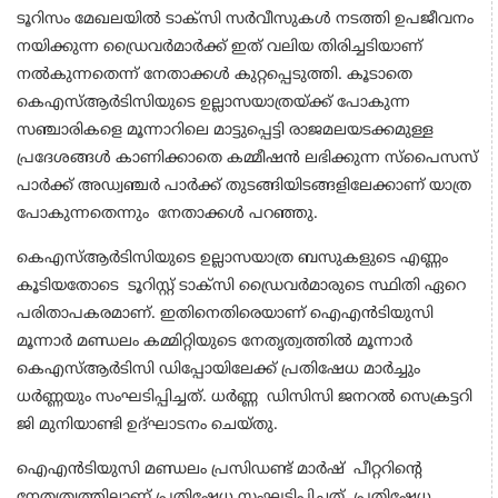
ടൂറിസം മേഖലയിൽ ടാക്സി സർവീസുകൾ നടത്തി ഉപജീവനം
നയിക്കുന്ന ഡ്രൈവർമാർക്ക് ഇത് വലിയ തിരിച്ചടിയാണ്
നൽകുന്നതെന്ന് നേതാക്കൾ കുറ്റപ്പെടുത്തി. കൂടാതെ
കെഎസ്ആർടിസിയുടെ ഉല്ലാസയാത്രയ്ക്ക് പോകുന്ന
സഞ്ചാരികളെ മൂന്നാറിലെ മാട്ടുപ്പെട്ടി രാജമലയടക്കമുള്ള
പ്രദേശങ്ങൾ കാണിക്കാതെ കമ്മീഷൻ ലഭിക്കുന്ന സ്പൈസസ്
പാർക്ക് അഡ്വഞ്ചർ പാർക്ക് തുടങ്ങിയിടങ്ങളിലേക്കാണ് യാത്ര
പോകുന്നതെന്നും നേതാക്കൾ പറഞ്ഞു.
കെഎസ്ആർടിസിയുടെ ഉല്ലാസയാത്ര ബസുകളുടെ എണ്ണം
കൂടിയതോടെ ടൂറിസ്റ്റ് ടാക്സി ഡ്രൈവർമാരുടെ സ്ഥിതി ഏറെ
പരിതാപകരമാണ്. ഇതിനെതിരെയാണ് ഐഎൻടിയുസി
മൂന്നാർ മണ്ഡലം കമ്മിറ്റിയുടെ നേതൃത്വത്തിൽ മൂന്നാർ
കെഎസ്ആർടിസി ഡിപ്പോയിലേക്ക് പ്രതിഷേധ മാർച്ചും
ധർണ്ണയും സംഘടിപ്പിച്ചത്. ധർണ്ണ ഡിസിസി ജനറൽ സെക്രട്ടറി
ജി മുനിയാണ്ടി ഉദ്ഘാടനം ചെയ്തു.
ഐഎൻടിയുസി മണ്ഡലം പ്രസിഡണ്ട് മാർഷ് പീറ്ററിന്റെ
നേതൃത്വത്തിലാണ് പ്രതിഷേധ സംഘടിപ്പിച്ചത്. പ്രതിഷേധ