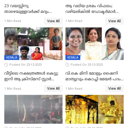
23 വയസ്സിനു
ആ വലിയ ശ്രമം വിഫലം;
താഴെയുള്ളവർക്ക് മദ്യം
വഴിയരികില്‍ ‌ഡോക്ടര്‍മാര്‍
നൽകിയതിനെതിരെ കർശന
ശസ്ത്രക്രിയ നടത്തിയ ലിനു
View All
View All
1 Min Read
1 Min Read
നടപടി;സ്ഥാപനങ്ങൾക്കെതിരെ
മരണത്തിന് കീഴടങ്ങി
രണ്ട് കേസുകൾ
KERALA
KERALA
Posted On 23-12-2025
Posted On 23-12-2025
വീട്ടിലെ നക്ഷത്രങ്ങൾ കെട്ടു;
വി.കെ മിനി മോളും ഷൈനി
ഇനി ആ ക്രിസ്മസ് സ്റ്റാർ
മാത്യുവും കൊച്ചി മേയർ പദം
മാത്രം; പൈതങ്ങൾക്ക്
പങ്കിടും; ദീപ്തി മേരി വർഗീസ്
View All
View All
1 Min Read
1 Min Read
വേണ്ടിയുള്ള
മേയറാകില്ല
പിടിവലിക്കിടയിൽ
അപ്പൂപ്പനെതിരെ പോക്സോ
കേസ് ഒടുവിൽ 4 ജീവനുകൾ
പൊലിഞ്ഞു