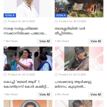
KERALA
KERALA
Posted On 20-12-2025
Posted On 20-12-2025
നാളെ സത്യപ്രതിജ്ഞ
തലശ്ശേരിയിൽ വൻ
നടക്കാനിരിക്കെ പഞ്ചായത്ത്
തീപ്പിടിത്തം
മെമ്പർ മരിച്ചു
View All
View All
1 Min Read
1 Min Read
Posted On 20-12-2025
Posted On 20-12-2025
കൊച്ചി 'മേയർ ആര്' ?;
പാലക്കാട്ടെ ആള്‍ക്കൂട്ട
കോണ്‍ഗ്രസ് കോര്‍ കമ്മിറ്റി
മര്‍ദനം; കൂടുതല്‍
യോഗം ചൊവ്വാഴ്ച
അറസ്റ്റുണ്ടാവും, മര്‍ദിച്ചത് 15
View All
View All
1 Min Read
2 Min Read
അംഗ സംഘമെന്ന് വിവരം