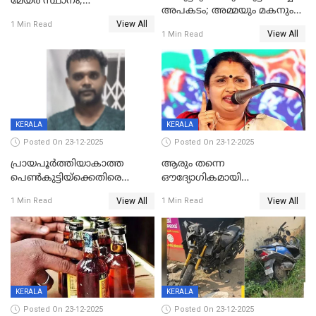
മേയര്‍ സ്ഥാനം;
അപകടം; അമ്മയും മകനും
കോണ്‍ഗ്രസില്‍ അതൃപതി
View All
മരിച്ചു, മറ്റൊരു മകൻ
1 Min Read
രൂക്ഷം
View All
1 Min Read
ഗുരുതരാവസ്ഥയിൽ
KERALA
KERALA
Posted On 23-12-2025
Posted On 23-12-2025
പ്രായപൂർത്തിയാകാത്ത
ആരും തന്നെ
പെൺകുട്ടിയ്ക്കെതിരെ
ഔദ്യോഗികമായി
ലൈംഗികാതിക്രമം; 36കാരന്
അറിയിച്ചിട്ടില്ല, മേയറെ
View All
View All
1 Min Read
1 Min Read
59 വർഷം തടവും 90,൦൦൦ രൂപ
കണ്ടെത്താൻ ഇന്ന് കോർ
പിഴയും ശിക്ഷ
കമ്മിറ്റി കൂടിയില്ല';
അതൃപ്തിയുമായി ദീപ്തി മേരി
വർഗീസ്
KERALA
KERALA
Posted On 23-12-2025
Posted On 23-12-2025