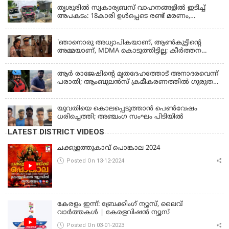
തൃശൂരിൽ സ്വകാര്യബസ് വാഹനങ്ങളില്‍ ഇടിച്ച്
അപകടം: 18കാരി ഉൾപ്പെടെ രണ്ട് മരണം,
പത്തോളം പേർക്ക് പരിക്ക്
KERALA
'ഞാനൊരു അധ്യാപികയാണ്, ആണ്‍കുട്ടീന്റെ
അമ്മയാണ്‌, MDMA കൊടുത്തിട്ടില്ല; കീർത്തന
മാധ്യമങ്ങളോട്; പൊലീസ് കസ്റ്റഡിയിൽ വിട്ട്
കോടതി, ജാമ്യാപേക്ഷ തള്ളി
ആര്‍ രാജേഷിന്റെ മൃതദേഹത്തോട് അനാദരവെന്ന്
പരാതി; ആംബുലന്‍സ് ക്രമീകരണത്തില്‍ ഗുരുതര
വീഴ്ച; മൃതദേഹം ചാവക്കാട് വരെ എത്തിച്ചത്
ഫ്രീസര്‍ സംവിധാനം ഇല്ലാതെയെന്നും ആരോപണം
യുവതിയെ കൊലപ്പെടുത്താൻ പെൺവേഷം
ധരിച്ചെത്തി; അഞ്ചംഗ സംഘം പിടിയിൽ
LATEST DISTRICT VIDEOS
ചക്കുളത്തുകാവ് പൊങ്കാല 2024
Posted On 13-12-2024
കേരളം ഇന്ന്: ബ്രേക്കിംഗ് ന്യൂസ്, ലൈവ്
വാർത്തകൾ | കേരളവിഷൻ ന്യൂസ്
Posted On 03-01-2023