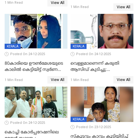
View All
പൊള്ളിച്ചു; 8 മാസം
1 Min Read
View All
1 Min Read
ഗർഭിണിയായ യുവതിക്ക് ക്രൂര
മർദനം
KERALA
KERALA
Posted On 24-12-2025
Posted On 24-12-2025
80കാരിയെ ഊൺമേശയുടെ
വെള്ളമാണെന്ന് കരുതി
കാലിൽ കെട്ടിയിട്ട് സ്വർണവും
ആസിഡ് കുടിച്ചു;
പണവും കവർന്നു;
ചികിത്സയിലിരുന്ന ആള്‍
View All
View All
1 Min Read
1 Min Read
കൊച്ചുമകനും സുഹൃത്തും
മരിച്ചു
അറസ്റ്റിൽ
KERALA
Posted On 24-12-2025
Posted On 23-12-2025
കൊച്ചി കോര്‍പ്പറേഷനിലെ
സ്കൂട്ടറും കാറും കൂട്ടിയിടിച്ച്