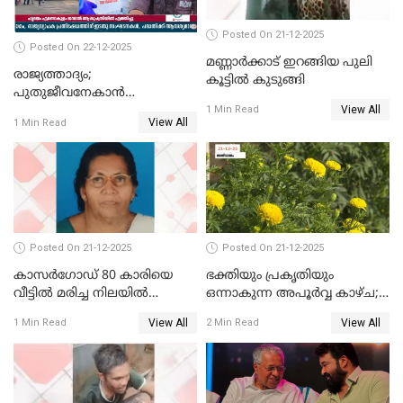
Posted On 21-12-2025
Posted On 22-12-2025
മണ്ണാർക്കാട് ഇറങ്ങിയ പുലി
രാജ്യത്താദ്യം;
കൂട്ടിൽ കുടുങ്ങി
പുതുജീവനേകാൻ
View All
ഷിബുവിന്റെ ഹൃദയം
1 Min Read
View All
1 Min Read
എറണാകുളം സർക്കാർ
ജനറൽ
ആശുപത്രിയിലെത്തിച്ചു
Posted On 21-12-2025
Posted On 21-12-2025
കാസർഗോഡ് 80 കാരിയെ
ഭക്തിയും പ്രകൃതിയും
വീട്ടിൽ മരിച്ച നിലയിൽ
ഒന്നാകുന്ന അപൂര്‍വ്വ കാഴ്ച;
കണ്ടെത്തി
ഭക്തർക്ക്
View All
View All
1 Min Read
2 Min Read
കാഴ്ചാനുഭവമൊരുക്കി
ശബരീ നന്ദനം