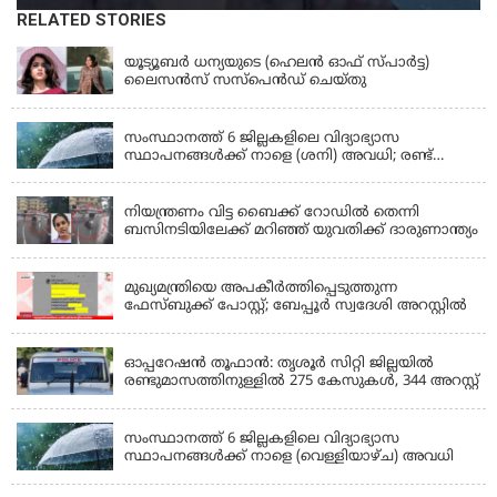
RELATED STORIES
KERALA
യൂട്യൂബർ ധന്യയുടെ (ഹെലൻ ഓഫ് സ്പാർട്ട)
ലൈസൻസ് സസ്‌പെൻഡ് ചെയ്തു
KERALA
സംസ്ഥാനത്ത് 6 ജില്ലകളിലെ വിദ്യാഭ്യാസ
സ്ഥാപനങ്ങൾക്ക് നാളെ (ശനി) അവധി; രണ്ട്
ജില്ലകളിൽ അവധി പ്രൊഫഷണൽ കോളേജുകൾ
KERALA
ഒഴികെ
നിയന്ത്രണം വിട്ട ബൈക്ക് റോഡിൽ തെന്നി
ബസിനടിയിലേക്ക് മറിഞ്ഞ് യുവതിക്ക് ദാരുണാന്ത്യം
KERALA
മുഖ്യമന്ത്രിയെ അപകീർത്തിപ്പെടുത്തുന്ന
ഫേസ്‌ബുക്ക് പോസ്റ്റ്; ബേപ്പൂർ സ്വദേശി അറസ്റ്റിൽ
KERALA
ഓപ്പറേഷൻ തൂഫാൻ: തൃശൂർ സിറ്റി ജില്ലയിൽ
രണ്ടുമാസത്തിനുള്ളിൽ 275 കേസുകൾ, 344 അറസ്റ്റ്
KERALA
സംസ്ഥാനത്ത് 6 ജില്ലകളിലെ വിദ്യാഭ്യാസ
സ്ഥാപനങ്ങൾക്ക് നാളെ (വെള്ളിയാഴ്ച) അവധി
KERALA