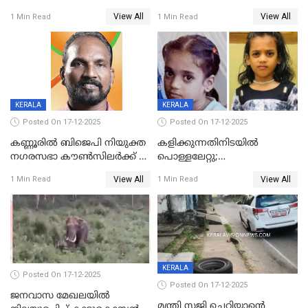
ദാരുണാന്ത്യം; അപകടം
View All
View All
1 Min Read
1 Min Read
കണ്ടോത്ത് ദേശീയ പാതയിൽ
KERALA
KERALA
Posted On 17-12-2025
Posted On 17-12-2025
കണ്ണൂരിൽ ബിജെപി നിയുക്ത
കളിക്കുന്നതിനിടയിൽ
നഗരസഭാ കൗൺസിലർക്ക് 36
പൊള്ളലേറ്റു;
വർഷം തടവുശിക്ഷ
ചികിത്സയിലായിരുന്ന രണ്ടാം
View All
View All
1 Min Read
1 Min Read
ക്ലാസ് വിദ്യാർത്ഥിനി മരിച്ചു
KERALA
Posted On 17-12-2025
Posted On 17-12-2025
ജനവാസ മേഖലയില്‍
മന്ത്രി സജി ചെറിയാന്റെ