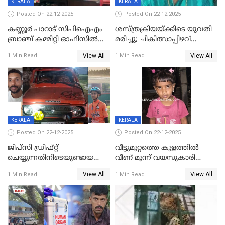
KERALA
KERALA
Posted On 22-12-2025
Posted On 22-12-2025
കണ്ണൂർ പാറാട് സിപിഐഎം
ശസ്ത്രക്രിയയ്‌ക്കിടെ യുവതി
ബ്രാഞ്ച് കമ്മിറ്റി ഓഫിസിൽ
മരിച്ചു; ചികിത്സാപ്പിഴവ്
തീയിട്ടു; നേതാക്കളുടെ
ആരോപിച്ച് ബന്ധുക്കൾ;
View All
View All
1 Min Read
1 Min Read
ചിത്രങ്ങളടക്കം കത്തിയ
സംഭവം മാവേലിക്കരയിൽ
നിലയിൽ
KERALA
KERALA
Posted On 22-12-2025
Posted On 22-12-2025
ജിപ്സി ഡ്രിഫ്റ്റ്
വീട്ടുമുറ്റത്തെ കുളത്തിൽ
ചെയ്യുന്നതിനിടെയുണ്ടായ
വീണ് മൂന്ന് വയസുകാരി
അപകടം; 14 വയസുകാരന്
മരിച്ചു
View All
View All
1 Min Read
1 Min Read
ദാരുണാന്ത്യം; ജീപ്സി
ഓടിച്ചയാൾ അറസ്റ്റിൽ.