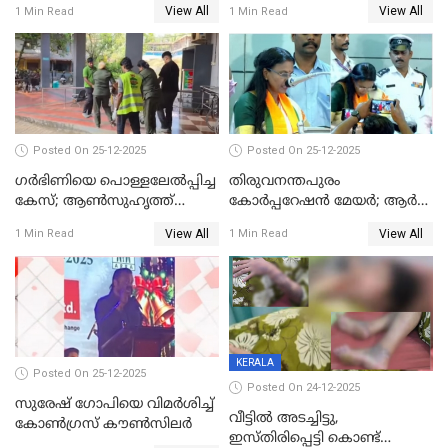
View All
View All
1 Min Read
1 Min Read
Posted On 25-12-2025
Posted On 25-12-2025
ഗര്‍ഭിണിയെ പൊള്ളലേല്‍പ്പിച്ച
തിരുവനന്തപുരം
കേസ്; ആണ്‍സുഹൃത്ത്
കോര്‍പ്പറേഷന്‍ മേയർ; ആര്‍
പിടിയില്‍
ശ്രീലേഖയ്ക്ക് മുൻതൂക്കം
View All
View All
1 Min Read
1 Min Read
KERALA
Posted On 25-12-2025
Posted On 24-12-2025
സുരേഷ് ഗോപിയെ വിമര്‍ശിച്ച്
വീട്ടിൽ അടച്ചിട്ടു,
കോണ്‍ഗ്രസ് കൗണ്‍സിലര്‍
ഇസ്തിരിപ്പെട്ടി കൊണ്ട്