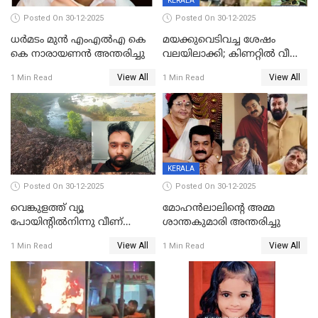
KERALA
Posted On 30-12-2025
Posted On 30-12-2025
ധർമടം മുൻ എംഎല്‍എ കെ
മയക്കുവെടിവച്ച ശേഷം
കെ നാരായണന്‍ അന്തരിച്ചു
വലയിലാക്കി; കിണറ്റിൽ വീണ
കടുവയെ പുറത്തെത്തിച്ചു
View All
View All
1 Min Read
1 Min Read
KERALA
Posted On 30-12-2025
Posted On 30-12-2025
വെങ്കുളത്ത് വ്യൂ
മോഹന്‍ലാലിന്‍റെ അമ്മ
പോയിന്റിൽനിന്നു വീണ്
ശാന്തകുമാരി അന്തരിച്ചു
യുവാവ് മരിച്ചു
View All
View All
1 Min Read
1 Min Read