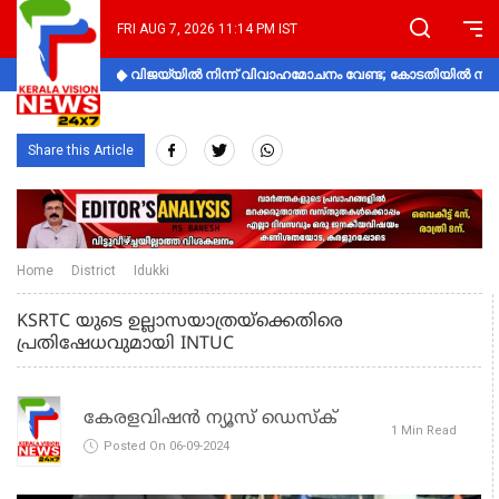
FRI AUG 7, 2026 11:14 PM IST
വിജയ്‌യിൽ നിന്ന് വിവാഹമോചനം വേണ്ട; കോടതിയിൽ നിലപാ
Share this Article
Home
District
Idukki
KSRTC യുടെ ഉല്ലാസയാത്രയ്‌ക്കെതിരെ
പ്രതിഷേധവുമായി INTUC
കേരളവിഷൻ ന്യൂസ് ഡെസ്‌ക്
1 Min Read
Posted On 06-09-2024