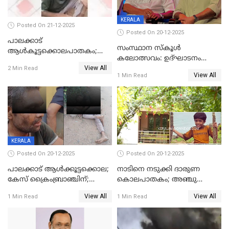
KERALA
Posted On 21-12-2025
Posted On 20-12-2025
പാലക്കാട്‌
സംസ്ഥാന സ്കൂൾ
ആൾകൂട്ടക്കൊലപാതകം;
കലോത്സവം: ഉദ്ഘാടനം
അന്വേഷണം
View All
മുഖ്യമന്ത്രി, സമാപനത്തിൽ
2 Min Read
ഊർജ്ജിതമാക്കിമാക്കി
View All
1 Min Read
മുഖ്യാതിഥിയായി
ക്രൈംബ്രാഞ്ച്
മോഹൻലാൽ
KERALA
Posted On 20-12-2025
Posted On 20-12-2025
പാലക്കാട് ആൾക്കൂട്ടക്കൊല;
നാടിനെ നടുക്കി ദാരുണ
കേസ് ക്രൈംബ്രാഞ്ചിന്;
കൊലപാതകം; അഞ്ചു
DYSPയുടെ നേതൃത്വത്തിൽ
വയസ്സുകാരനെ 'അമ്മ
View All
View All
1 Min Read
1 Min Read
അന്വേഷിക്കും
കഴുത്തുഞെരിച്ച് കൊന്നു