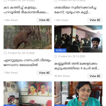
Posted On 23-12-2025
Posted On 23-12-2025
കട കത്തിച്ച് കളയും,
ശബരിമല സ്വര്‍ണക്കവര്‍ച്ച
പറവൂരില്‍ ഭീകരാന്തരീക്ഷം
കേസ്; ദുരൂഹത കൂട്ടി
സൃഷ്ടിച്ച് കുട്ടി ലഹരിസംഘം
വിദേശവ്യവസായിയുടെ മൊഴി
View All
View All
1 Min Read
1 Min Read
KERALA
Posted On 23-12-2025
Posted On 22-12-2025
ഏഴാറ്റുമുഖം ഗണപതി വീണ്ടും
കണ്ണൂരിൽ രണ്ട് മക്കളടക്കം
ജനവാസ മേഖലയിൽ
കുടുംബത്തിലെ 4 പേർ മരിച്ച
View All
നിലയിൽ
1 Min Read
View All
30 Min Read