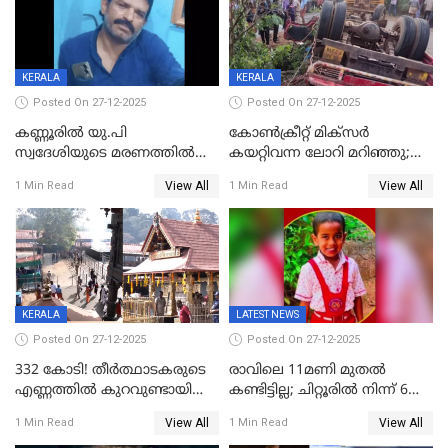
KERALA
KERALA
Posted On 27-12-2025
Posted On 27-12-2025
കണ്ണൂരിൽ യു.പി
കോണ്‍ക്രീറ്റ് മിക്‌സര്‍
സ്വദേശിയുടെ മരണത്തിൽ
കയറ്റിവന്ന ലോറി മറിഞ്ഞു;
അഞ്ചംഗ സംഘത്തിനെതിരെ
രണ്ടുപേര്‍ക്ക് ദാരുണാന്ത്യം;
View All
View All
1 Min Read
1 Min Read
കേസ്; തർക്കമുണ്ടായത്
അപകടം കണ്ണൂരിൽ
ഫേഷ്യലിന് 300 രൂപ
ആവശ്യപ്പെട്ടതിനെച്ചൊല്ലി
KERALA
LATEST NEWS
Posted On 27-12-2025
Posted On 27-12-2025
332 കോടി! തീർത്ഥാടകരുടെ
രാവിലെ 11മണി മുതൽ
എണ്ണത്തിൽ കുറവുണ്ടായിട്ടും
കണ്ടിട്ടില്ല; ചിറ്റൂരിൽ നിന്ന് 6
ശബരിമലയിൽ വരുമാനം
വയസ്സുകാരനെ കാണാതായി
View All
View All
1 Min Read
1 Min Read
കുതിച്ചുയരുന്നു