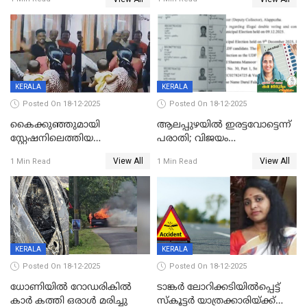
നടുക്കുന്ന സംഭവം
കോടി രൂപ
വാളയാറിൽ
KERALA
KERALA
Posted On 18-12-2025
Posted On 18-12-2025
കൈക്കുഞ്ഞുമായി
ആലപ്പുഴയിൽ ഇരട്ടവോട്ടെന്ന്
സ്റ്റേഷനിലെത്തിയ
പരാതി; വിജയം
യുവതിയ്ക്ക് മർദ്ദനം; സിഐ
റദ്ദാക്കണമെന്ന് വലിയമരം
View All
View All
1 Min Read
1 Min Read
കരണത്തടിച്ചു; CC ടിവി
വാർഡിലെ എൽഡിഎഫ്
ദൃശ്യങ്ങൾ പുറത്ത്
സ്ഥാനാർത്ഥി
KERALA
KERALA
Posted On 18-12-2025
Posted On 18-12-2025
ധോണിയിൽ റോഡരികിൽ
ടാങ്കർ ലോറിക്കടിയിൽപ്പെട്ട്
കാർ കത്തി ഒരാൾ മരിച്ചു
സ്കൂട്ടർ യാത്രക്കാരിയ്ക്ക്