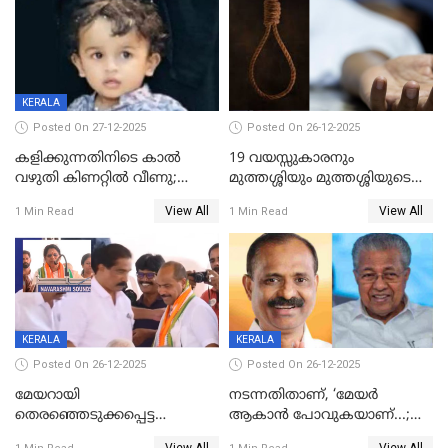
KERALA
Posted On 27-12-2025
Posted On 26-12-2025
കളിക്കുന്നതിനിടെ കാൽ
19 വയസ്സുകാരനും
വഴുതി കിണറ്റിൽ വീണു;
മുത്തശ്ശിയും മുത്തശ്ശിയുടെ
ഒന്നര വയസ്സുകാരന്
സഹോദരിയും വീട്ടിൽ തൂങ്ങി
View All
View All
1 Min Read
1 Min Read
ദാരുണാന്ത്യം
മരിച്ചനിലയിൽ
KERALA
KERALA
Posted On 26-12-2025
Posted On 26-12-2025
മേയറായി
നടന്നതിതാണ്, ‘മേയർ
തെരഞ്ഞെടുക്കപ്പെട്ട
ആകാൻ പോവുകയാണ്...;
ശേഷമുള്ള പി ഇന്ദിരയുടെ
ആവട്ടെ, അഭിനന്ദനങ്ങൾ’;