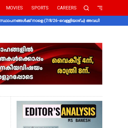
MOVIES
SPORTS
CAREERS
സ്ഥാപനങ്ങൾക്ക് നാളെ (7/8/26-വെള്ളിയാഴ്ച) അവധി
തൃശൂരിൽ