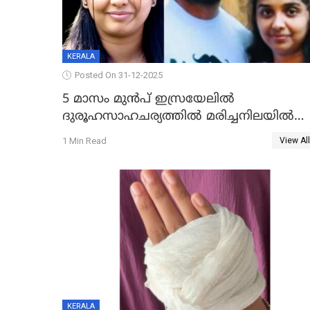
KERALA
Posted On 31-12-2025
5 മാസം മുൻപ് ഇസ്രയേലിൽ
ദുരൂഹസാഹചര്യത്തിൽ മരിച്ചനിലയിൽ
കണ്ടെത്തിയ മലയാളി യുവാവിന്റെ
1 Min Read
View All
ഭാര്യയും മരിച്ചു
KERALA