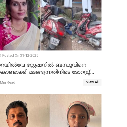
Posted On 31-12-2025
റെയിൽവേ സ്റ്റേഷനിൽ ബന്ധുവിനെ
ൊണ്ടാക്കി മടങ്ങുന്നതിനിടെ ടോറസ്സ്
ോറി സ്കൂട്ടറിൽ ഇടിച്ചു : യുവതിക്ക്
 Min Read
View All
ാരുണാന്ത്യം