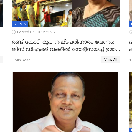
KERALA
Posted On 30-12-2025
രണ്ട് കോടി രൂപ നഷ്ടപരിഹാരം വേണം;
ഭ
ജിസിഡിഎക്ക് വക്കീൽ നോട്ടീസയച്ച് ഉമാ
തോമസ്
1 Min Read
1
View All