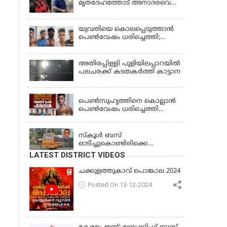
മൃതദേഹത്തോട് അനാദരവെന്ന്
ജാമ്യാപേക്ഷ തള്ളി
പരാതി; ആംബുലന്‍സ്
ക്രമീകരണത്തില്‍ ഗുരുതര
വീഴ്ച; മൃതദേഹം ചാവക്കാട്
യുവതിയെ കൊലപ്പെടുത്താൻ
വരെ എത്തിച്ചത് ഫ്രീസര്‍
പെൺവേഷം ധരിച്ചെത്തി;
സംവിധാനം ഇല്ലാതെയെന്നും
അഞ്ചംഗ സംഘം പിടിയിൽ
ആരോപണം
അതിരപ്പിള്ളി പുളിയിലപ്പാറയിൽ
പലചരക്ക് കടതകർത്ത് കാട്ടാന
KERALA
പെണ്‍സുഹൃത്തിനെ കൊല്ലാന്‍
പെണ്‍വേഷം ധരിച്ചെത്തി
യുവാവ്; അഞ്ചുപേരെ പൊക്കി
KERALA
പൊലീസ്
സ്കൂൾ ബസ്
ഓടിച്ചുകൊണ്ടിരിക്കെ
ഡ്രൈവർക്ക് ഹൃദയാഘാതം;
LATEST DISTRICT VIDEOS
ബസ് കെട്ടിടത്തിൽ ഇടിച്ചുനിന്നു;
ഡ്രൈവർ മരിച്ചു, രണ്ട്
ചക്കുളത്തുകാവ് പൊങ്കാല 2024
കുട്ടികൾക്ക് പരിക്ക്
Posted On 13-12-2024