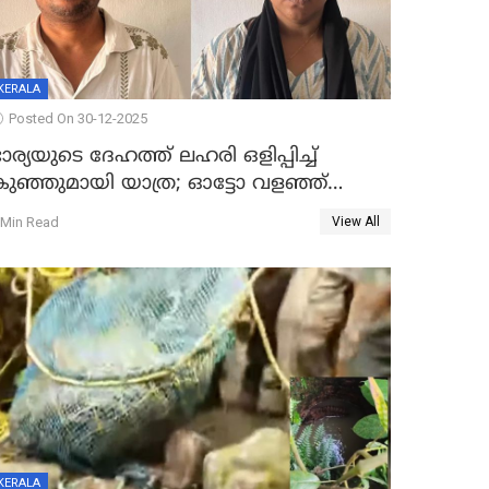
KERALA
Posted On 30-12-2025
ാര്യയുടെ ദേഹത്ത് ലഹരി ഒളിപ്പിച്ച്
കുഞ്ഞുമായി യാത്ര; ഓട്ടോ വളഞ്ഞ്
ദമ്പതികളെ പിടികൂടി പൊലീസ്
 Min Read
View All
KERALA