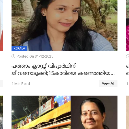
KERALA
Posted On 31-12-2025
പത്താം ക്ലാസ്സ് വിദ്യാര്‍ഥിനി
ജീവനൊടുക്കി;15കാരിയെ കണ്ടെത്തിയത്
ക
കിടപ്പുമുറിയില്‍ തൂങ്ങി മരിച്ച നിലയിൽ
ല
1 Min Read
1
View All
ദ