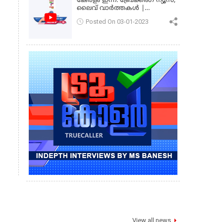
കേരളം ഇന്ന്: ബ്രേക്കിംഗ് ന്യൂസ്,
ലൈവ് വാർത്തകൾ |
കേരളവിഷൻ ന്യൂസ്
Posted On 03-01-2023
View all news