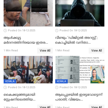
Posted On 18-12-2025
Posted On 18-12-2025
ആൾക്കൂട്ട
വീണ്ടും 'ഡിജിറ്റല്‍ അറസ്റ്റ്';
മർദനത്തിനിരയായ ഇതര
കൊച്ചിയില്‍ വനിതാ
സംസ്ഥാന തൊഴിലാളി മരിച്ചു;
ഡോക്ടര്‍ക്ക് നഷ്ടമായത് 6.38
View All
View All
1 Min Read
1 Min Read
നടുക്കുന്ന സംഭവം
കോടി രൂപ
വാളയാറിൽ
KERALA
KERALA
Posted On 18-12-2025
Posted On 18-12-2025
കൈക്കുഞ്ഞുമായി
ആലപ്പുഴയിൽ ഇരട്ടവോട്ടെന്ന്
സ്റ്റേഷനിലെത്തിയ
പരാതി; വിജയം
യുവതിയ്ക്ക് മർദ്ദനം; സിഐ
റദ്ദാക്കണമെന്ന് വലിയമരം
View All
View All
1 Min Read
1 Min Read