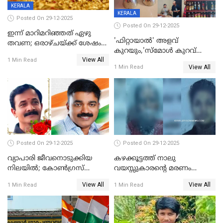
KERALA
KERALA
Posted On 29-12-2025
Posted On 29-12-2025
ഇന്ന് മാറിമറിഞ്ഞത് ഏഴു
'ഫിറ്റായാൽ' അളവ്
തവണ; ഒരാഴ്ചയ്ക്ക് ശേഷം
കുറയും,'സ്‌മോൾ കുറവ്
സ്വർണവിലയിൽ ഇടിവ്
View All
പിടികൂടി; ബാറിന് 25,000 രൂപ
1 Min Read
View All
1 Min Read
പിഴ
Posted On 29-12-2025
Posted On 29-12-2025
വ്യാപാരി ജീവനൊടുക്കിയ
കഴക്കൂട്ടത്ത് നാലു
നിലയില്‍; കോണ്‍ഗ്രസ്
വയസ്സുകാരന്റെ മരണം
കൗണ്‍സിലറുടെ
കൊലപാതകം: അമ്മയും
View All
View All
1 Min Read
1 Min Read
മാനസികപീഡനമെന്ന് കുറിപ്പ്
സുഹൃത്തും പൊലീസ്
കസ്റ്റഡിയിൽ