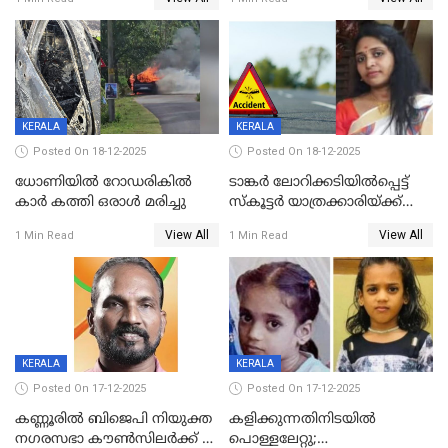
കരണത്തടിച്ചു; CC ടിവി
വാർഡിലെ എൽഡിഎഫ്
ദൃശ്യങ്ങൾ പുറത്ത്
സ്ഥാനാർത്ഥി
KERALA
KERALA
Posted On 18-12-2025
Posted On 18-12-2025
ധോണിയിൽ റോഡരികിൽ
ടാങ്കർ ലോറിക്കടിയിൽപ്പെട്ട്
കാർ കത്തി ഒരാൾ മരിച്ചു
സ്കൂട്ടർ യാത്രക്കാരിയ്ക്ക്
ദാരുണാന്ത്യം; അപകടം
View All
View All
1 Min Read
1 Min Read
കണ്ടോത്ത് ദേശീയ പാതയിൽ
KERALA
KERALA
Posted On 17-12-2025
Posted On 17-12-2025
കണ്ണൂരിൽ ബിജെപി നിയുക്ത
കളിക്കുന്നതിനിടയിൽ
നഗരസഭാ കൗൺസിലർക്ക് 36
പൊള്ളലേറ്റു;