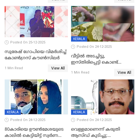
KERALA
Posted On 25-12-2025
Posted On 24-12-2025
സുരേഷ് ഗോപിയെ വിമര്‍ശിച്ച്
വീട്ടിൽ അടച്ചിട്ടു,
കോണ്‍ഗ്രസ് കൗണ്‍സിലര്‍
ഇസ്തിരിപ്പെട്ടി കൊണ്ട്
View All
പൊള്ളിച്ചു; 8 മാസം
1 Min Read
View All
1 Min Read
ഗർഭിണിയായ യുവതിക്ക് ക്രൂര
മർദനം
KERALA
KERALA
Posted On 24-12-2025
Posted On 24-12-2025
80കാരിയെ ഊൺമേശയുടെ
വെള്ളമാണെന്ന് കരുതി
കാലിൽ കെട്ടിയിട്ട് സ്വർണവും
ആസിഡ് കുടിച്ചു;