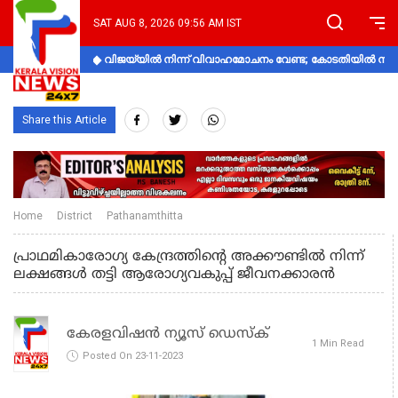
SAT AUG 8, 2026 09:56 AM IST
വിജയ്‌യിൽ നിന്ന് വിവാഹമോചനം വേണ്ട; കോടതിയിൽ നിലപാ
Share this Article
Home
District
Pathanamthitta
പ്രാഥമികാരോഗ്യ കേന്ദ്രത്തിന്റെ അക്കൗണ്ടില്‍ നിന്ന്
ലക്ഷങ്ങള്‍ തട്ടി ആരോഗ്യവകുപ്പ് ജീവനക്കാരന്‍
കേരളവിഷൻ ന്യൂസ് ഡെസ്‌ക്
1 Min Read
Posted On 23-11-2023