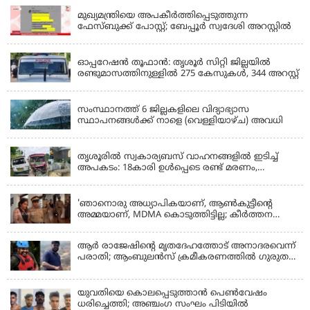
മുഖ്യമന്ത്രിയെ അപകീർത്തിപ്പെടുത്തുന്ന
ഫേസ്‌ബുക്ക് പോസ്റ്റ്; ബേപ്പൂർ സ്വദേശി അറസ്റ്റിൽ
KERALA
ഓപ്പറേഷൻ തൂഫാൻ: തൃശൂർ സിറ്റി ജില്ലയിൽ
രണ്ടുമാസത്തിനുള്ളിൽ 275 കേസുകൾ, 344 അറസ്റ്റ്
KERALA
സംസ്ഥാനത്ത് 6 ജില്ലകളിലെ വിദ്യാഭ്യാസ
സ്ഥാപനങ്ങൾക്ക് നാളെ (വെള്ളിയാഴ്ച) അവധി
KERALA
തൃശൂരിൽ സ്വകാര്യബസ് വാഹനങ്ങളില്‍ ഇടിച്ച്
അപകടം: 18കാരി ഉൾപ്പെടെ രണ്ട് മരണം,
പത്തോളം പേർക്ക് പരിക്ക്
KERALA
'ഞാനൊരു അധ്യാപികയാണ്, ആണ്‍കുട്ടീന്റെ
അമ്മയാണ്‌, MDMA കൊടുത്തിട്ടില്ല; കീർത്തന
മാധ്യമങ്ങളോട്; പൊലീസ് കസ്റ്റഡിയിൽ വിട്ട്
കോടതി, ജാമ്യാപേക്ഷ തള്ളി
ആര്‍ രാജേഷിന്റെ മൃതദേഹത്തോട് അനാദരവെന്ന്
പരാതി; ആംബുലന്‍സ് ക്രമീകരണത്തില്‍ ഗുരുതര
വീഴ്ച; മൃതദേഹം ചാവക്കാട് വരെ എത്തിച്ചത്
ഫ്രീസര്‍ സംവിധാനം ഇല്ലാതെയെന്നും ആരോപണം
യുവതിയെ കൊലപ്പെടുത്താൻ പെൺവേഷം
ധരിച്ചെത്തി; അഞ്ചംഗ സംഘം പിടിയിൽ