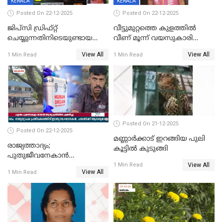
KERALA
KERALA
Posted On 22-12-2025
Posted On 22-12-2025
ജിപ്സി ഡ്രിഫ്റ്റ്
വീട്ടുമുറ്റത്തെ കുളത്തിൽ
ചെയ്യുന്നതിനിടെയുണ്ടായ
വീണ് മൂന്ന് വയസുകാരി
അപകടം; 14 വയസുകാരന്
മരിച്ചു
View All
View All
1 Min Read
1 Min Read
ദാരുണാന്ത്യം; ജീപ്സി
ഓടിച്ചയാൾ അറസ്റ്റിൽ.
Posted On 21-12-2025
Posted On 22-12-2025
മണ്ണാർക്കാട് ഇറങ്ങിയ പുലി
രാജ്യത്താദ്യം;
കൂട്ടിൽ കുടുങ്ങി
പുതുജീവനേകാൻ
View All
ഷിബുവിന്റെ ഹൃദയം
1 Min Read
View All
1 Min Read
എറണാകുളം സർക്കാർ
ജനറൽ
ആശുപത്രിയിലെത്തിച്ചു