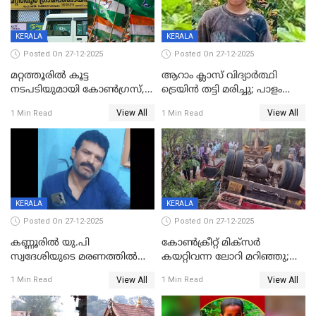
KERALA
KERALA
Posted On 27-12-2025
Posted On 27-12-2025
മറ്റത്തൂരിൽ കൂട്ട
ആറാം ക്ലാസ് വിദ്യാർത്ഥി
നടപടിയുമായി കോണ്‍ഗ്രസ്,
ട്രെയിൻ തട്ടി മരിച്ചു; പാളം
ബിജെപി പാളയത്തിലെത്തിയ
മുറിച്ചുകടക്കുന്നതിനിടെ
View All
View All
1 Min Read
1 Min Read
എട്ട് പേര്‍ ഉള്‍പ്പെടെ
അപകടം മലപ്പുറത്ത്
പത്തുപേരെ പുറത്താക്കി,
ചൊവ്വന്നൂരിലും നടപടി
KERALA
KERALA
Posted On 27-12-2025
Posted On 27-12-2025
കണ്ണൂരിൽ യു.പി
കോണ്‍ക്രീറ്റ് മിക്‌സര്‍
സ്വദേശിയുടെ മരണത്തിൽ
കയറ്റിവന്ന ലോറി മറിഞ്ഞു;
അഞ്ചംഗ സംഘത്തിനെതിരെ
രണ്ടുപേര്‍ക്ക് ദാരുണാന്ത്യം;
View All
View All
1 Min Read
1 Min Read
കേസ്; തർക്കമുണ്ടായത്
അപകടം കണ്ണൂരിൽ
ഫേഷ്യലിന് 300 രൂപ
ആവശ്യപ്പെട്ടതിനെച്ചൊല്ലി