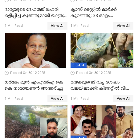
Posted On 30-12-2025
Posted On 30-12-2025
ഭാര്യയുടെ ദേഹത്ത് ലഹരി
ക്ലാസ് ടെസ്റ്റിൽ മാർക്ക്
ഒളിപ്പിച്ച് കുഞ്ഞുമായി യാത്ര;
കുറഞ്ഞു; 38 ഓളം
ഓട്ടോ വളഞ്ഞ് ദമ്പതികളെ
വിദ്യാർഥികളെ ട്യൂഷൻ
View All
View All
1 Min Read
1 Min Read
പിടികൂടി പൊലീസ്
സെന്ററിലെ അധ്യാപകന്‍
മർദിച്ചതായി പരാതി
KERALA
Posted On 30-12-2025
Posted On 30-12-2025
ധർമടം മുൻ എംഎല്‍എ കെ
മയക്കുവെടിവച്ച ശേഷം
കെ നാരായണന്‍ അന്തരിച്ചു
വലയിലാക്കി; കിണറ്റിൽ വീണ
കടുവയെ പുറത്തെത്തിച്ചു
View All
View All
1 Min Read
1 Min Read