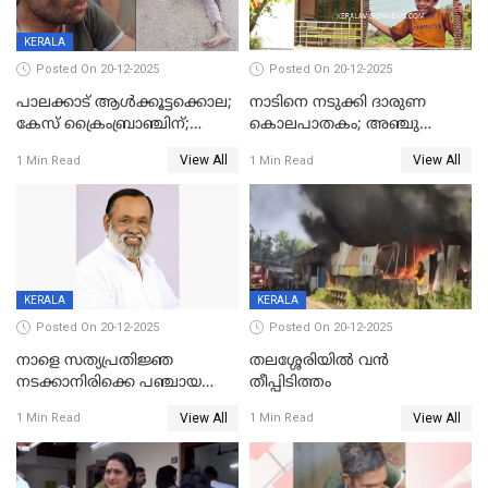
KERALA
Posted On 20-12-2025
Posted On 20-12-2025
പാലക്കാട് ആൾക്കൂട്ടക്കൊല;
നാടിനെ നടുക്കി ദാരുണ
കേസ് ക്രൈംബ്രാഞ്ചിന്;
കൊലപാതകം; അഞ്ചു
DYSPയുടെ നേതൃത്വത്തിൽ
വയസ്സുകാരനെ 'അമ്മ
View All
View All
1 Min Read
1 Min Read
അന്വേഷിക്കും
കഴുത്തുഞെരിച്ച് കൊന്നു
KERALA
KERALA
Posted On 20-12-2025
Posted On 20-12-2025
നാളെ സത്യപ്രതിജ്ഞ
തലശ്ശേരിയിൽ വൻ
നടക്കാനിരിക്കെ പഞ്ചായത്ത്
തീപ്പിടിത്തം
മെമ്പർ മരിച്ചു
View All
View All
1 Min Read
1 Min Read