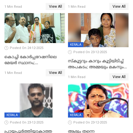
പണവും കവർന്നു;
ചികിത്സയിലിരുന്ന ആള്‍
View All
View All
1 Min Read
1 Min Read
കൊച്ചുമകനും സുഹൃത്തും
മരിച്ചു
അറസ്റ്റിൽ
KERALA
Posted On 24-12-2025
Posted On 23-12-2025
കൊച്ചി കോര്‍പ്പറേഷനിലെ
സ്കൂട്ടറും കാറും കൂട്ടിയിടിച്ച്
മേയര്‍ സ്ഥാനം;
അപകടം; അമ്മയും മകനും
കോണ്‍ഗ്രസില്‍ അതൃപതി
View All
മരിച്ചു, മറ്റൊരു മകൻ
1 Min Read
രൂക്ഷം
View All
1 Min Read
ഗുരുതരാവസ്ഥയിൽ
KERALA
KERALA
Posted On 23-12-2025
Posted On 23-12-2025
പ്രായപൂർത്തിയാകാത്ത
ആരും തന്നെ