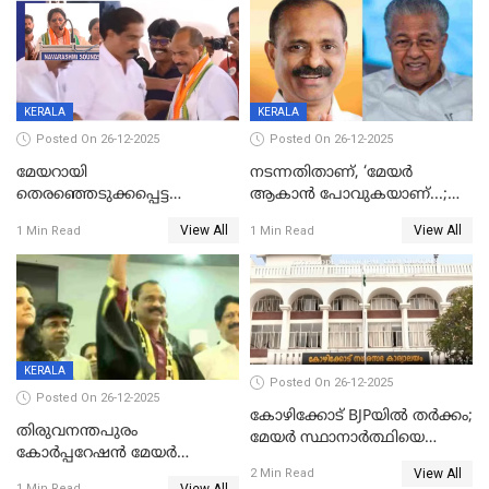
KERALA
KERALA
Posted On 26-12-2025
Posted On 26-12-2025
മേയറായി
നടന്നതിതാണ്, ‘മേയർ
തെരഞ്ഞെടുക്കപ്പെട്ട
ആകാൻ പോവുകയാണ്...;
ശേഷമുള്ള പി ഇന്ദിരയുടെ
ആവട്ടെ, അഭിനന്ദനങ്ങൾ’;
View All
View All
1 Min Read
1 Min Read
ആദ്യ വോട്ട് അസാധു; കണ്ണൂർ
മുഖ്യമന്ത്രിയുടെ ഓഫീസ്
ഡെപ്യൂട്ടി മേയർ സ്ഥാനത്ത്
തന്നെ വിശദീകരിയ്ക്കുന്നു;
താഹിറിന് വിജയം
സത്യമിതാണ്
KERALA
Posted On 26-12-2025
Posted On 26-12-2025
കോഴിക്കോട് BJPയിൽ തർക്കം;
തിരുവനന്തപുരം
മേയർ സ്ഥാനാർത്ഥിയെ
കോര്‍പ്പറേഷന്‍ മേയര്‍
പരസ്യമായി പ്രഖ്യാപിച്ചില്ല
View All
തെരഞ്ഞെടുപ്പ്; സിപിഐഎം
2 Min Read
View All
1 Min Read