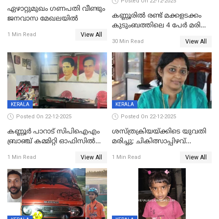
Posted On 22-12-2025
ഏഴാറ്റുമുഖം ഗണപതി വീണ്ടും
കണ്ണൂരിൽ രണ്ട് മക്കളടക്കം
ജനവാസ മേഖലയിൽ
കുടുംബത്തിലെ 4 പേർ മരിച്ച
View All
നിലയിൽ
1 Min Read
View All
30 Min Read
KERALA
KERALA
Posted On 22-12-2025
Posted On 22-12-2025
കണ്ണൂർ പാറാട് സിപിഐഎം
ശസ്ത്രക്രിയയ്‌ക്കിടെ യുവതി
ബ്രാഞ്ച് കമ്മിറ്റി ഓഫിസിൽ
മരിച്ചു; ചികിത്സാപ്പിഴവ്
തീയിട്ടു; നേതാക്കളുടെ
ആരോപിച്ച് ബന്ധുക്കൾ;
View All
View All
1 Min Read
1 Min Read
ചിത്രങ്ങളടക്കം കത്തിയ
സംഭവം മാവേലിക്കരയിൽ
നിലയിൽ