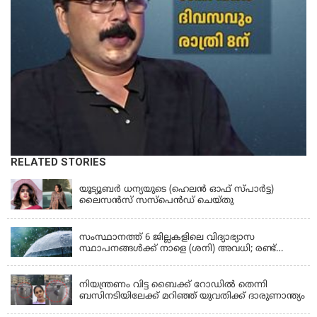
RELATED STORIES
KERALA
യൂട്യൂബർ ധന്യയുടെ (ഹെലൻ ഓഫ് സ്പാർട്ട)
ലൈസൻസ് സസ്‌പെൻഡ് ചെയ്തു
KERALA
സംസ്ഥാനത്ത് 6 ജില്ലകളിലെ വിദ്യാഭ്യാസ
സ്ഥാപനങ്ങൾക്ക് നാളെ (ശനി) അവധി; രണ്ട്
ജില്ലകളിൽ അവധി പ്രൊഫഷണൽ കോളേജുകൾ
KERALA
ഒഴികെ
നിയന്ത്രണം വിട്ട ബൈക്ക് റോഡിൽ തെന്നി
ബസിനടിയിലേക്ക് മറിഞ്ഞ് യുവതിക്ക് ദാരുണാന്ത്യം
KERALA