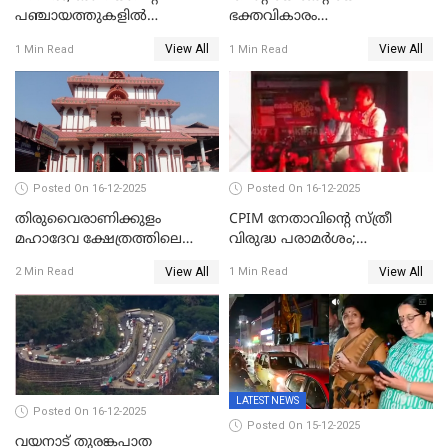
പഞ്ചായത്തുകളിൽ
ഭക്തവികാരം
ബുധനാഴ്ച വിദ്യാഭ്യാസ
വ്രണപ്പെടുത്തിയെന്നു
View All
View All
1 Min Read
1 Min Read
സ്ഥാപനങ്ങൾക്ക് അവധി
ഡിജിപിക്ക് പരാതി; ശക്തമായ
നടപടി വേണമെന്നു
സിപിഐഎമ്മും
Posted On 16-12-2025
Posted On 16-12-2025
തിരുവൈരാണിക്കുളം
CPIM നേതാവിൻ്റെ സ്ത്രീ
മഹാദേവ ക്ഷേത്രത്തിലെ
വിരുദ്ധ പരാമർശം;
നടതുറപ്പ് മഹോത്സവത്തിന്
കേസെടുത്ത് പൊലീസ്
View All
View All
2 Min Read
1 Min Read
ജനുവരി 2 ന് തുടക്കമാകും
LATEST NEWS
Posted On 16-12-2025
Posted On 15-12-2025
വയനാട് തുരങ്കപാത