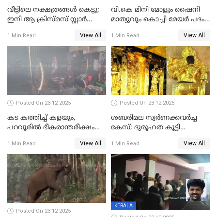
വീട്ടിലെ നക്ഷത്രങ്ങൾ കെട്ടു;
വി.കെ മിനി മോളും ഷൈനി
ഇനി ആ ക്രിസ്മസ് സ്റ്റാർ
മാത്യുവും കൊച്ചി മേയർ പദം
മാത്രം; പൈതങ്ങൾക്ക്
പങ്കിടും; ദീപ്തി മേരി വർഗീസ്
View All
View All
1 Min Read
1 Min Read
വേണ്ടിയുള്ള
മേയറാകില്ല
പിടിവലിക്കിടയിൽ
അപ്പൂപ്പനെതിരെ പോക്സോ
കേസ് ഒടുവിൽ 4 ജീവനുകൾ
പൊലിഞ്ഞു
Posted On 23-12-2025
Posted On 23-12-2025
കട കത്തിച്ച് കളയും,
ശബരിമല സ്വര്‍ണക്കവര്‍ച്ച
പറവൂരില്‍ ഭീകരാന്തരീക്ഷം
കേസ്; ദുരൂഹത കൂട്ടി
സൃഷ്ടിച്ച് കുട്ടി ലഹരിസംഘം
വിദേശവ്യവസായിയുടെ മൊഴി
View All
View All
1 Min Read
1 Min Read
KERALA
Posted On 23-12-2025