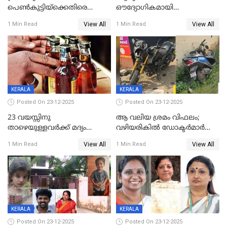
പെൺകുട്ടിയ്ക്കെതിരെ
ഔദ്യോഗികമായി
ലൈംഗികാതിക്രമം; 36കാരന്
അറിയിച്ചിട്ടില്ല, മേയറെ
View All
View All
1 Min Read
1 Min Read
59 വർഷം തടവും 90,൦൦൦ രൂപ
കണ്ടെത്താൻ ഇന്ന് കോർ
പിഴയും ശിക്ഷ
കമ്മിറ്റി കൂടിയില്ല';
അതൃപ്തിയുമായി ദീപ്തി മേരി
വർഗീസ്
KERALA
KERALA
Posted On 23-12-2025
Posted On 23-12-2025
23 വയസ്സിനു
ആ വലിയ ശ്രമം വിഫലം;
താഴെയുള്ളവർക്ക് മദ്യം
വഴിയരികില്‍ ‌ഡോക്ടര്‍മാര്‍
നൽകിയതിനെതിരെ കർശന
ശസ്ത്രക്രിയ നടത്തിയ ലിനു
View All
View All
1 Min Read
1 Min Read
നടപടി;സ്ഥാപനങ്ങൾക്കെതിരെ
മരണത്തിന് കീഴടങ്ങി
രണ്ട് കേസുകൾ
KERALA
KERALA
Posted On 23-12-2025
Posted On 23-12-2025