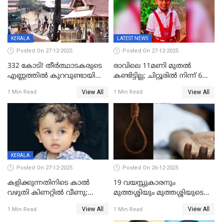
KERALA
LATEST NEWS
Posted On 27-12-2025
Posted On 27-12-2025
332 കോടി! തീർത്ഥാടകരുടെ
രാവിലെ 11മണി മുതൽ
എണ്ണത്തിൽ കുറവുണ്ടായിട്ടും
കണ്ടിട്ടില്ല; ചിറ്റൂരിൽ നിന്ന് 6
ശബരിമലയിൽ വരുമാനം
വയസ്സുകാരനെ കാണാതായി
View All
View All
1 Min Read
1 Min Read
കുതിച്ചുയരുന്നു
KERALA
Posted On 27-12-2025
Posted On 26-12-2025
കളിക്കുന്നതിനിടെ കാൽ
19 വയസ്സുകാരനും
വഴുതി കിണറ്റിൽ വീണു;
മുത്തശ്ശിയും മുത്തശ്ശിയുടെ
ഒന്നര വയസ്സുകാരന്
സഹോദരിയും വീട്ടിൽ തൂങ്ങി
View All
View All
1 Min Read
1 Min Read
ദാരുണാന്ത്യം
മരിച്ചനിലയിൽ