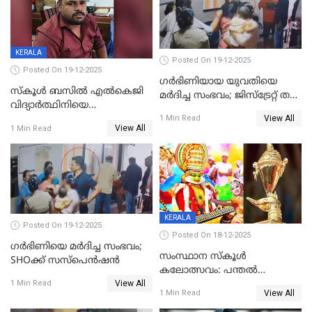
KERALA
Posted On 19-12-2025
Posted On 19-12-2025
ഗര്‍ഭിണിയായ യുവതിയെ
സ്കൂൾ ബസിൽ എൽകെജി
മര്‍ദിച്ച സംഭവം; ജിസ്‌ട്രേറ്റ് തല
വിദ്യാര്‍ത്ഥിനിയെ
അന്വേഷണം വേണമെന്ന്
View All
ലൈംഗികമായി ഉപദ്രവിച്ചു;
1 Min Read
യുവതി
View All
1 Min Read
ക്ലീനര്‍ പിടിയിൽ
KERALA
Posted On 19-12-2025
Posted On 18-12-2025
ഗര്‍ഭിണിയെ മർദിച്ച സംഭവം;
സംസ്ഥാന സ്കൂൾ
SHOക്ക് സസ്പെൻഷൻ
കലോത്സവം: പന്തൽ
View All
കാൽനാട്ടൽ 20 ന്
1 Min Read
View All
1 Min Read