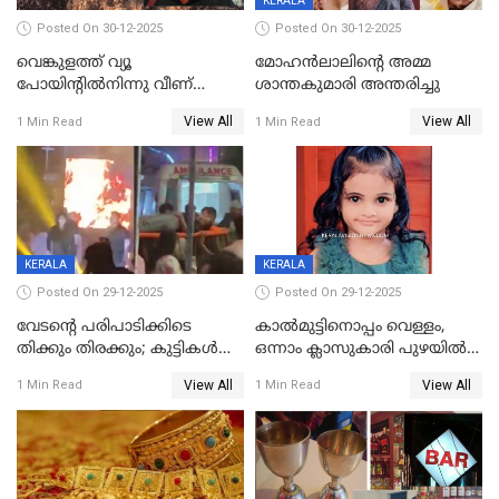
KERALA
Posted On 30-12-2025
Posted On 30-12-2025
വെങ്കുളത്ത് വ്യൂ
മോഹന്‍ലാലിന്‍റെ അമ്മ
പോയിന്റിൽനിന്നു വീണ്
ശാന്തകുമാരി അന്തരിച്ചു
യുവാവ് മരിച്ചു
View All
View All
1 Min Read
1 Min Read
KERALA
KERALA
Posted On 29-12-2025
Posted On 29-12-2025
വേടന്റെ പരിപാടിക്കിടെ
കാൽമുട്ടിനൊപ്പം വെള്ളം,
തിക്കും തിരക്കും; കുട്ടികള്‍
ഒന്നാം ക്ലാസുകാരി പുഴയിൽ
ഉള്‍പ്പെടെ നിരവധി പേര്‍ക്ക്
മുങ്ങി മരിച്ചു; ദാരുണ സംഭവം
View All
View All
1 Min Read
1 Min Read
പരിക്ക്; പാളം മറികടന്ന
കുട്ടികൾക്കൊപ്പം
യുവാവ് ട്രെയിന്‍ തട്ടി മരിച്ചു
കളിക്കുന്നതിനിടെ