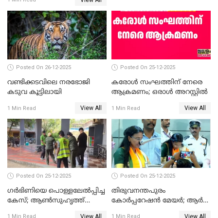
ഹൈക്കോടതിയിലേക്ക്;
സത്യപ്രതിജ്ഞ ചടങ്ങില്‍
ചട്ടലംഘനമെന്ന് പാർട്ടി
Posted On 26-12-2025
Posted On 25-12-2025
വണ്ടിക്കടവിലെ നരഭോജി
കരോള്‍ സംഘത്തിന് നേരെ
കടുവ കൂട്ടിലായി
ആക്രമണം; ഒരാള്‍ അറസ്റ്റില്‍
View All
View All
1 Min Read
1 Min Read
Posted On 25-12-2025
Posted On 25-12-2025
ഗര്‍ഭിണിയെ പൊള്ളലേല്‍പ്പിച്ച
തിരുവനന്തപുരം
കേസ്; ആണ്‍സുഹൃത്ത്
കോര്‍പ്പറേഷന്‍ മേയർ; ആര്‍
പിടിയില്‍
ശ്രീലേഖയ്ക്ക് മുൻതൂക്കം
View All
View All
1 Min Read
1 Min Read