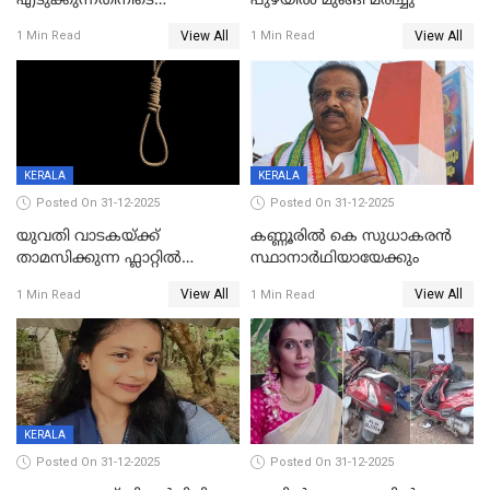
എടുക്കുന്നതിനിടെ
പുഴയിൽ മുങ്ങി മരിച്ചു
വിലങ്ങുമായി രക്ഷപ്പെട്ട
View All
View All
1 Min Read
1 Min Read
വധശ്രമക്കേസ് പ്രതി പിടിയിൽ
KERALA
KERALA
Posted On 31-12-2025
Posted On 31-12-2025
യുവതി വാടകയ്ക്ക്
കണ്ണൂരിൽ കെ സുധാകരൻ
താമസിക്കുന്ന ഫ്ലാറ്റില്‍
സ്ഥാനാർഥിയായേക്കും
തൂങ്ങിമരിച്ച നിലയില്‍;
View All
View All
1 Min Read
1 Min Read
സംഭവം കൈതപ്പൊയിലില്‍
KERALA
Posted On 31-12-2025
Posted On 31-12-2025