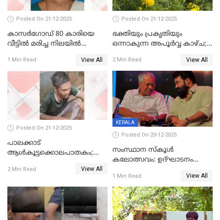
Posted On 21-12-2025
Posted On 21-12-2025
കാസർഗോഡ് 80 കാരിയെ
ഭക്തിയും പ്രകൃതിയും
വീട്ടിൽ മരിച്ച നിലയിൽ
ഒന്നാകുന്ന അപൂര്‍വ്വ കാഴ്ച;
കണ്ടെത്തി
ഭക്തർക്ക്
View All
View All
1 Min Read
2 Min Read
കാഴ്ചാനുഭവമൊരുക്കി
ശബരീ നന്ദനം
KERALA
Posted On 21-12-2025
Posted On 20-12-2025
പാലക്കാട്‌
സംസ്ഥാന സ്കൂൾ
ആൾകൂട്ടക്കൊലപാതകം;
കലോത്സവം: ഉദ്ഘാടനം
അന്വേഷണം
View All
മുഖ്യമന്ത്രി, സമാപനത്തിൽ
2 Min Read
ഊർജ്ജിതമാക്കിമാക്കി
View All
1 Min Read
മുഖ്യാതിഥിയായി
ക്രൈംബ്രാഞ്ച്
മോഹൻലാൽ