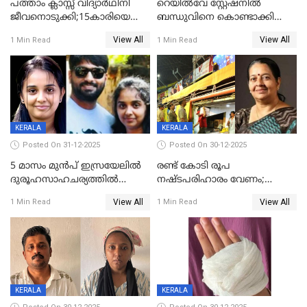
പത്താം ക്ലാസ്സ് വിദ്യാര്‍ഥിനി
റെയിൽവേ സ്റ്റേഷനിൽ
ജീവനൊടുക്കി;15കാരിയെ
ബന്ധുവിനെ കൊണ്ടാക്കി
കണ്ടെത്തിയത്
മടങ്ങുന്നതിനിടെ ടോറസ്സ്
View All
View All
1 Min Read
1 Min Read
കിടപ്പുമുറിയില്‍ തൂങ്ങി മരിച്ച
ലോറി സ്കൂട്ടറിൽ ഇടിച്ചു :
നിലയിൽ
യുവതിക്ക് ദാരുണാന്ത്യം
KERALA
KERALA
Posted On 31-12-2025
Posted On 30-12-2025
5 മാസം മുൻപ് ഇസ്രയേലിൽ
രണ്ട് കോടി രൂപ
ദുരൂഹസാഹചര്യത്തിൽ
നഷ്ടപരിഹാരം വേണം;
മരിച്ചനിലയിൽ കണ്ടെത്തിയ
ജിസിഡിഎക്ക് വക്കീൽ
View All
View All
1 Min Read
1 Min Read
മലയാളി യുവാവിന്റെ ഭാര്യയും
നോട്ടീസയച്ച് ഉമാ തോമസ്
മരിച്ചു
KERALA
KERALA