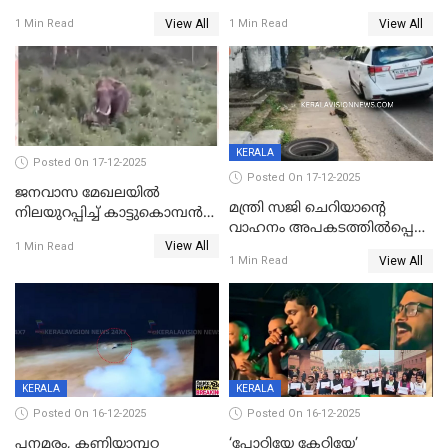
വർഷം തടവുശിക്ഷ
ചികിത്സയിലായിരുന്ന രണ്ടാം
View All
View All
1 Min Read
1 Min Read
ക്ലാസ് വിദ്യാർത്ഥിനി മരിച്ചു
KERALA
Posted On 17-12-2025
Posted On 17-12-2025
ജനവാസ മേഖലയില്‍
മന്ത്രി സജി ചെറിയാന്റെ
നിലയുറപ്പിച്ച് കാട്ടുകൊമ്പന്‍
വാഹനം അപകടത്തിൽപ്പെട്ടു;
പടയപ്പ
View All
മന്ത്രിയും സംഘവും
1 Min Read
View All
1 Min Read
രക്ഷപ്പെട്ടത് തലനാരിടയ്ക്ക്
KERALA
KERALA
Posted On 16-12-2025
Posted On 16-12-2025
പനമരം, കണിയാമ്പറ്റ
‘പോറ്റിയേ കേറ്റിയേ’