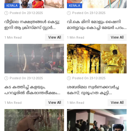
KERALA
KERALA
Posted On 23-12-2025
Posted On 23-12-2025
വീട്ടിലെ നക്ഷത്രങ്ങൾ കെട്ടു;
വി.കെ മിനി മോളും ഷൈനി
ഇനി ആ ക്രിസ്മസ് സ്റ്റാർ
മാത്യുവും കൊച്ചി മേയർ പദം
മാത്രം; പൈതങ്ങൾക്ക്
പങ്കിടും; ദീപ്തി മേരി വർഗീസ്
View All
View All
1 Min Read
1 Min Read
വേണ്ടിയുള്ള
മേയറാകില്ല
പിടിവലിക്കിടയിൽ
അപ്പൂപ്പനെതിരെ പോക്സോ
കേസ് ഒടുവിൽ 4 ജീവനുകൾ
പൊലിഞ്ഞു
Posted On 23-12-2025
Posted On 23-12-2025
കട കത്തിച്ച് കളയും,
ശബരിമല സ്വര്‍ണക്കവര്‍ച്ച
പറവൂരില്‍ ഭീകരാന്തരീക്ഷം
കേസ്; ദുരൂഹത കൂട്ടി
സൃഷ്ടിച്ച് കുട്ടി ലഹരിസംഘം
വിദേശവ്യവസായിയുടെ മൊഴി
View All
View All
1 Min Read
1 Min Read