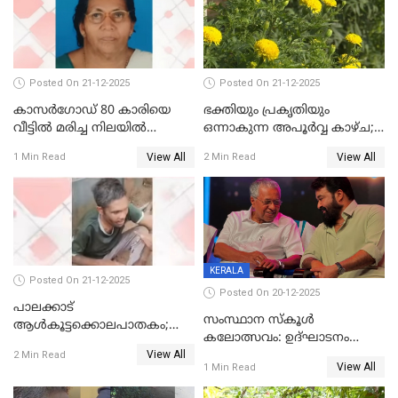
ആശുപത്രിയിലെത്തിച്ചു
Posted On 21-12-2025
Posted On 21-12-2025
കാസർഗോഡ് 80 കാരിയെ
ഭക്തിയും പ്രകൃതിയും
വീട്ടിൽ മരിച്ച നിലയിൽ
ഒന്നാകുന്ന അപൂര്‍വ്വ കാഴ്ച;
കണ്ടെത്തി
ഭക്തർക്ക്
View All
View All
1 Min Read
2 Min Read
കാഴ്ചാനുഭവമൊരുക്കി
ശബരീ നന്ദനം
KERALA
Posted On 21-12-2025
Posted On 20-12-2025
പാലക്കാട്‌
സംസ്ഥാന സ്കൂൾ
ആൾകൂട്ടക്കൊലപാതകം;
കലോത്സവം: ഉദ്ഘാടനം
അന്വേഷണം
View All
മുഖ്യമന്ത്രി, സമാപനത്തിൽ
2 Min Read
ഊർജ്ജിതമാക്കിമാക്കി
View All
1 Min Read
മുഖ്യാതിഥിയായി
ക്രൈംബ്രാഞ്ച്
മോഹൻലാൽ