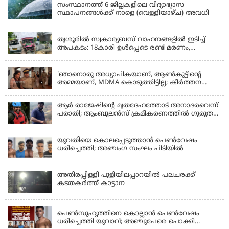
സംസ്ഥാനത്ത് 6 ജില്ലകളിലെ വിദ്യാഭ്യാസ
സ്ഥാപനങ്ങൾക്ക് നാളെ (വെള്ളിയാഴ്ച) അവധി
KERALA
തൃശൂരിൽ സ്വകാര്യബസ് വാഹനങ്ങളില്‍ ഇടിച്ച്
അപകടം: 18കാരി ഉൾപ്പെടെ രണ്ട് മരണം,
പത്തോളം പേർക്ക് പരിക്ക്
KERALA
'ഞാനൊരു അധ്യാപികയാണ്, ആണ്‍കുട്ടീന്റെ
അമ്മയാണ്‌, MDMA കൊടുത്തിട്ടില്ല; കീർത്തന
മാധ്യമങ്ങളോട്; പൊലീസ് കസ്റ്റഡിയിൽ വിട്ട്
കോടതി, ജാമ്യാപേക്ഷ തള്ളി
ആര്‍ രാജേഷിന്റെ മൃതദേഹത്തോട് അനാദരവെന്ന്
പരാതി; ആംബുലന്‍സ് ക്രമീകരണത്തില്‍ ഗുരുതര
വീഴ്ച; മൃതദേഹം ചാവക്കാട് വരെ എത്തിച്ചത്
ഫ്രീസര്‍ സംവിധാനം ഇല്ലാതെയെന്നും ആരോപണം
യുവതിയെ കൊലപ്പെടുത്താൻ പെൺവേഷം
ധരിച്ചെത്തി; അഞ്ചംഗ സംഘം പിടിയിൽ
അതിരപ്പിള്ളി പുളിയിലപ്പാറയിൽ പലചരക്ക്
കടതകർത്ത് കാട്ടാന
KERALA
പെണ്‍സുഹൃത്തിനെ കൊല്ലാന്‍ പെണ്‍വേഷം
ധരിച്ചെത്തി യുവാവ്; അഞ്ചുപേരെ പൊക്കി