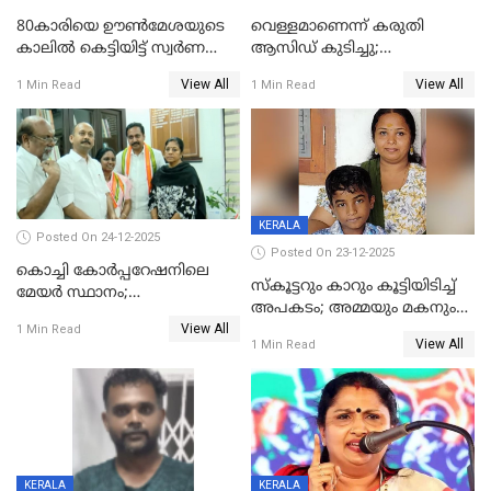
80കാരിയെ ഊൺമേശയുടെ
വെള്ളമാണെന്ന് കരുതി
കാലിൽ കെട്ടിയിട്ട് സ്വർണവും
ആസിഡ് കുടിച്ചു;
പണവും കവർന്നു;
ചികിത്സയിലിരുന്ന ആള്‍
View All
View All
1 Min Read
1 Min Read
കൊച്ചുമകനും സുഹൃത്തും
മരിച്ചു
അറസ്റ്റിൽ
KERALA
Posted On 24-12-2025
Posted On 23-12-2025
കൊച്ചി കോര്‍പ്പറേഷനിലെ
സ്കൂട്ടറും കാറും കൂട്ടിയിടിച്ച്
മേയര്‍ സ്ഥാനം;
അപകടം; അമ്മയും മകനും
കോണ്‍ഗ്രസില്‍ അതൃപതി
View All
മരിച്ചു, മറ്റൊരു മകൻ
1 Min Read
രൂക്ഷം
View All
1 Min Read
ഗുരുതരാവസ്ഥയിൽ
KERALA
KERALA