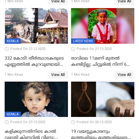
View All
View All
1 Min Read
1 Min Read
കേസ്; തർക്കമുണ്ടായത്
അപകടം കണ്ണൂരിൽ
ഫേഷ്യലിന് 300 രൂപ
ആവശ്യപ്പെട്ടതിനെച്ചൊല്ലി
KERALA
LATEST NEWS
Posted On 27-12-2025
Posted On 27-12-2025
332 കോടി! തീർത്ഥാടകരുടെ
രാവിലെ 11മണി മുതൽ
എണ്ണത്തിൽ കുറവുണ്ടായിട്ടും
കണ്ടിട്ടില്ല; ചിറ്റൂരിൽ നിന്ന് 6
ശബരിമലയിൽ വരുമാനം
വയസ്സുകാരനെ കാണാതായി
View All
View All
1 Min Read
1 Min Read
കുതിച്ചുയരുന്നു
KERALA
Posted On 27-12-2025
Posted On 26-12-2025
കളിക്കുന്നതിനിടെ കാൽ
19 വയസ്സുകാരനും
വഴുതി കിണറ്റിൽ വീണു;
മുത്തശ്ശിയും മുത്തശ്ശിയുടെ