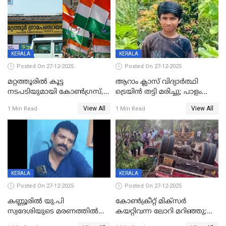
കസ്റ്റഡിയിൽ
KERALA
KERALA
Posted On 27-12-2025
Posted On 27-12-2025
മറ്റത്തൂരിൽ കൂട്ട
ആറാം ക്ലാസ് വിദ്യാർത്ഥി
നടപടിയുമായി കോണ്‍ഗ്രസ്,
ട്രെയിൻ തട്ടി മരിച്ചു; പാളം
ബിജെപി പാളയത്തിലെത്തിയ
മുറിച്ചുകടക്കുന്നതിനിടെ
View All
View All
1 Min Read
1 Min Read
എട്ട് പേര്‍ ഉള്‍പ്പെടെ
അപകടം മലപ്പുറത്ത്
പത്തുപേരെ പുറത്താക്കി,
ചൊവ്വന്നൂരിലും നടപടി
KERALA
KERALA
Posted On 27-12-2025
Posted On 27-12-2025
കണ്ണൂരിൽ യു.പി
കോണ്‍ക്രീറ്റ് മിക്‌സര്‍
സ്വദേശിയുടെ മരണത്തിൽ
കയറ്റിവന്ന ലോറി മറിഞ്ഞു;
അഞ്ചംഗ സംഘത്തിനെതിരെ
രണ്ടുപേര്‍ക്ക് ദാരുണാന്ത്യം;