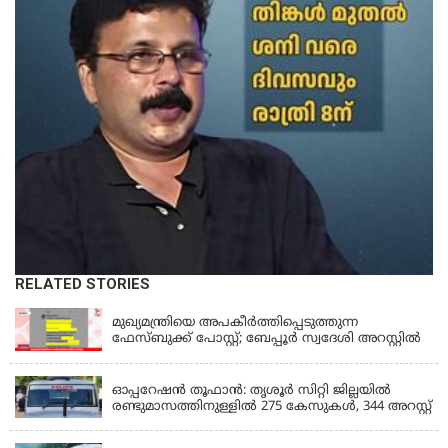
RELATED STORIES
KERALA
മുഖ്യമന്ത്രിയെ അപകീർത്തിപ്പെടുത്തുന്ന
ഫേസ്‌ബുക്ക് പോസ്റ്റ്; ബേപ്പൂർ സ്വദേശി അറസ്റ്റിൽ
KERALA
ഓപ്പറേഷൻ തൂഫാൻ: തൃശൂർ സിറ്റി ജില്ലയിൽ
രണ്ടുമാസത്തിനുള്ളിൽ 275 കേസുകൾ, 344 അറസ്റ്റ്
KERALA