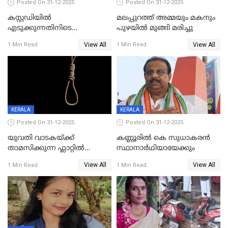
Posted On 31-12-2025
Posted On 31-12-2025
കസ്റ്റഡിയിൽ
മലപ്പുറത്ത് അമ്മയും മകനും
എടുക്കുന്നതിനിടെ
പുഴയിൽ മുങ്ങി മരിച്ചു
വിലങ്ങുമായി രക്ഷപ്പെട്ട
View All
View All
1 Min Read
1 Min Read
വധശ്രമക്കേസ് പ്രതി പിടിയിൽ
KERALA
KERALA
Posted On 31-12-2025
Posted On 31-12-2025
യുവതി വാടകയ്ക്ക്
കണ്ണൂരിൽ കെ സുധാകരൻ
താമസിക്കുന്ന ഫ്ലാറ്റില്‍
സ്ഥാനാർഥിയായേക്കും
തൂങ്ങിമരിച്ച നിലയില്‍;
View All
View All
1 Min Read
1 Min Read
സംഭവം കൈതപ്പൊയിലില്‍