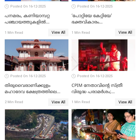
Posted On 16-12-2025
Posted On 16-12-2025
പനമരം, കണിയാമ്പറ്റ
‘പോറ്റിയേ കേറ്റിയേ’
പഞ്ചായത്തുകളിൽ
ഭക്തവികാരം
ബുധനാഴ്ച വിദ്യാഭ്യാസ
വ്രണപ്പെടുത്തിയെന്നു
View All
View All
1 Min Read
1 Min Read
സ്ഥാപനങ്ങൾക്ക് അവധി
ഡിജിപിക്ക് പരാതി; ശക്തമായ
നടപടി വേണമെന്നു
സിപിഐഎമ്മും
Posted On 16-12-2025
Posted On 16-12-2025
തിരുവൈരാണിക്കുളം
CPIM നേതാവിൻ്റെ സ്ത്രീ
മഹാദേവ ക്ഷേത്രത്തിലെ
വിരുദ്ധ പരാമർശം;
നടതുറപ്പ് മഹോത്സവത്തിന്
കേസെടുത്ത് പൊലീസ്
View All
View All
2 Min Read
1 Min Read
ജനുവരി 2 ന് തുടക്കമാകും