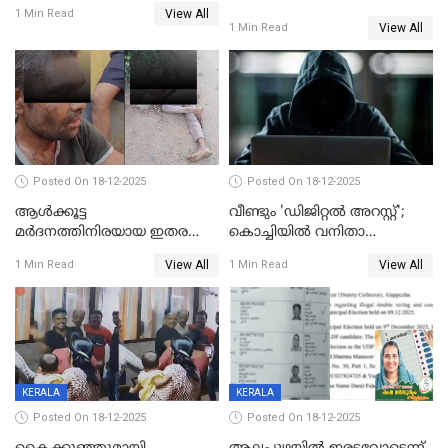
View All
കാൽനാട്ടൽ 20 ന്
1 Min Read
View All
1 Min Read
Posted On 18-12-2025
Posted On 18-12-2025
ആൾക്കൂട്ട
വീണ്ടും 'ഡിജിറ്റല്‍ അറസ്റ്റ്';
മർദനത്തിനിരയായ ഇതര
കൊച്ചിയില്‍ വനിതാ
സംസ്ഥാന തൊഴിലാളി മരിച്ചു;
ഡോക്ടര്‍ക്ക് നഷ്ടമായത് 6.38
View All
View All
1 Min Read
1 Min Read
നടുക്കുന്ന സംഭവം
കോടി രൂപ
വാളയാറിൽ
KERALA
KERALA
Posted On 18-12-2025
Posted On 18-12-2025