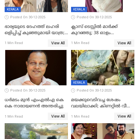
KERALA
KERALA
Posted On 30-12-2025
Posted On 30-12-2025
ഭാര്യയുടെ ദേഹത്ത് ലഹരി
ക്ലാസ് ടെസ്റ്റിൽ മാർക്ക്
ഒളിപ്പിച്ച് കുഞ്ഞുമായി യാത്ര;
കുറഞ്ഞു; 38 ഓളം
ഓട്ടോ വളഞ്ഞ് ദമ്പതികളെ
വിദ്യാർഥികളെ ട്യൂഷൻ
View All
View All
1 Min Read
1 Min Read
പിടികൂടി പൊലീസ്
സെന്ററിലെ അധ്യാപകന്‍
മർദിച്ചതായി പരാതി
KERALA
Posted On 30-12-2025
Posted On 30-12-2025
ധർമടം മുൻ എംഎല്‍എ കെ
മയക്കുവെടിവച്ച ശേഷം
കെ നാരായണന്‍ അന്തരിച്ചു
വലയിലാക്കി; കിണറ്റിൽ വീണ
കടുവയെ പുറത്തെത്തിച്ചു
View All
View All
1 Min Read
1 Min Read