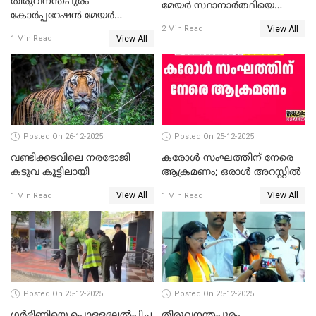
തിരുവനന്തപുരം
മേയർ സ്ഥാനാർത്ഥിയെ
കോര്‍പ്പറേഷന്‍ മേയര്‍
പരസ്യമായി പ്രഖ്യാപിച്ചില്ല
View All
തെരഞ്ഞെടുപ്പ്; സിപിഐഎം
2 Min Read
View All
1 Min Read
ഹൈക്കോടതിയിലേക്ക്;
സത്യപ്രതിജ്ഞ ചടങ്ങില്‍
ചട്ടലംഘനമെന്ന് പാർട്ടി
Posted On 26-12-2025
Posted On 25-12-2025
വണ്ടിക്കടവിലെ നരഭോജി
കരോള്‍ സംഘത്തിന് നേരെ
കടുവ കൂട്ടിലായി
ആക്രമണം; ഒരാള്‍ അറസ്റ്റില്‍
View All
View All
1 Min Read
1 Min Read
Posted On 25-12-2025
Posted On 25-12-2025
ഗര്‍ഭിണിയെ പൊള്ളലേല്‍പ്പിച്ച
തിരുവനന്തപുരം