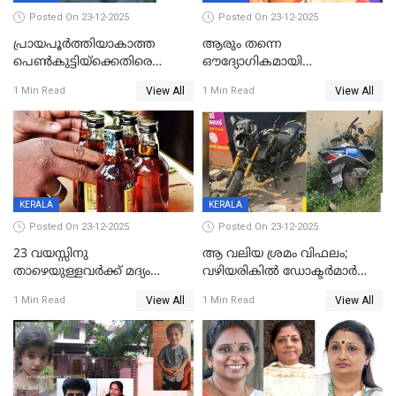
Posted On 23-12-2025
Posted On 23-12-2025
പ്രായപൂർത്തിയാകാത്ത
ആരും തന്നെ
പെൺകുട്ടിയ്ക്കെതിരെ
ഔദ്യോഗികമായി
ലൈംഗികാതിക്രമം; 36കാരന്
അറിയിച്ചിട്ടില്ല, മേയറെ
View All
View All
1 Min Read
1 Min Read
59 വർഷം തടവും 90,൦൦൦ രൂപ
കണ്ടെത്താൻ ഇന്ന് കോർ
പിഴയും ശിക്ഷ
കമ്മിറ്റി കൂടിയില്ല';
അതൃപ്തിയുമായി ദീപ്തി മേരി
വർഗീസ്
KERALA
KERALA
Posted On 23-12-2025
Posted On 23-12-2025
23 വയസ്സിനു
ആ വലിയ ശ്രമം വിഫലം;
താഴെയുള്ളവർക്ക് മദ്യം
വഴിയരികില്‍ ‌ഡോക്ടര്‍മാര്‍
നൽകിയതിനെതിരെ കർശന
ശസ്ത്രക്രിയ നടത്തിയ ലിനു
View All
View All
1 Min Read
1 Min Read
നടപടി;സ്ഥാപനങ്ങൾക്കെതിരെ
മരണത്തിന് കീഴടങ്ങി
രണ്ട് കേസുകൾ