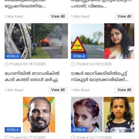
കൈക്കുഞ്ഞുമായി
ആലപ്പുഴയിൽ ഇരട്ടവോട്ടെന്ന്
സ്റ്റേഷനിലെത്തിയ
പരാതി; വിജയം
യുവതിയ്ക്ക് മർദ്ദനം; സിഐ
റദ്ദാക്കണമെന്ന് വലിയമരം
View All
View All
1 Min Read
1 Min Read
കരണത്തടിച്ചു; CC ടിവി
വാർഡിലെ എൽഡിഎഫ്
ദൃശ്യങ്ങൾ പുറത്ത്
സ്ഥാനാർത്ഥി
KERALA
KERALA
Posted On 18-12-2025
Posted On 18-12-2025
ധോണിയിൽ റോഡരികിൽ
ടാങ്കർ ലോറിക്കടിയിൽപ്പെട്ട്
കാർ കത്തി ഒരാൾ മരിച്ചു
സ്കൂട്ടർ യാത്രക്കാരിയ്ക്ക്
ദാരുണാന്ത്യം; അപകടം
View All
View All
1 Min Read
1 Min Read
കണ്ടോത്ത് ദേശീയ പാതയിൽ
KERALA
KERALA
Posted On 17-12-2025
Posted On 17-12-2025