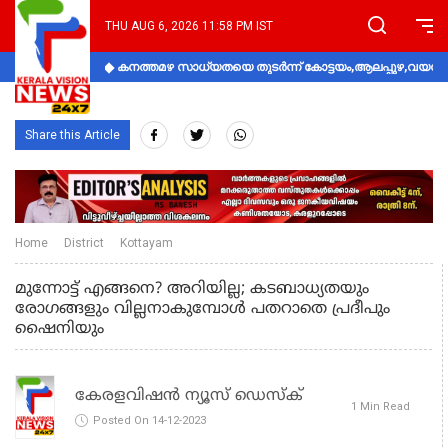
THU AUG 6, 2026 11:58 PM IST
കനത്തമഴ സാധ്യതയെ തുടർന്ന് കോട്ടയം,ആലപ്പുഴ,വയനാട്
Share this Article
Home
District
Kottayam
മുന്നോട്ട് എങ്ങനെ? അറിയില്ല; കടബാധ്യതയും
രോഗങ്ങളും വില്ലനാകുമ്പോള്‍ പതറാതെ പ്രദീപും
ഷൈനിയും
കേരളവിഷൻ ന്യൂസ് ഡെസ്‌ക്
1 Min Read
Posted On 14-12-2023