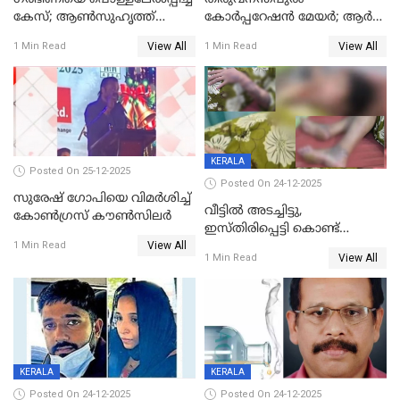
കേസ്; ആണ്‍സുഹൃത്ത്
കോര്‍പ്പറേഷന്‍ മേയർ; ആര്‍
പിടിയില്‍
ശ്രീലേഖയ്ക്ക് മുൻതൂക്കം
View All
View All
1 Min Read
1 Min Read
KERALA
Posted On 25-12-2025
Posted On 24-12-2025
സുരേഷ് ഗോപിയെ വിമര്‍ശിച്ച്
വീട്ടിൽ അടച്ചിട്ടു,
കോണ്‍ഗ്രസ് കൗണ്‍സിലര്‍
ഇസ്തിരിപ്പെട്ടി കൊണ്ട്
View All
പൊള്ളിച്ചു; 8 മാസം
1 Min Read
View All
1 Min Read
ഗർഭിണിയായ യുവതിക്ക് ക്രൂര
മർദനം
KERALA
KERALA
Posted On 24-12-2025
Posted On 24-12-2025