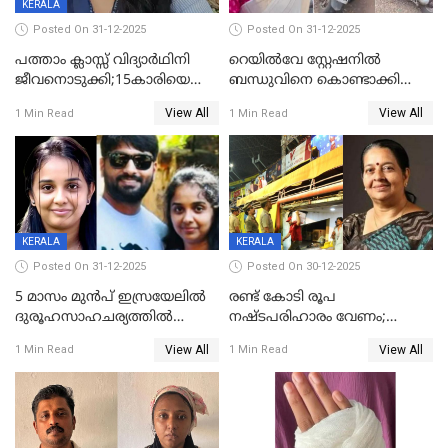
KERALA
Posted On 31-12-2025
Posted On 31-12-2025
പത്താം ക്ലാസ്സ് വിദ്യാര്‍ഥിനി
റെയിൽവേ സ്റ്റേഷനിൽ
ജീവനൊടുക്കി;15കാരിയെ
ബന്ധുവിനെ കൊണ്ടാക്കി
കണ്ടെത്തിയത്
മടങ്ങുന്നതിനിടെ ടോറസ്സ്
View All
View All
1 Min Read
1 Min Read
കിടപ്പുമുറിയില്‍ തൂങ്ങി മരിച്ച
ലോറി സ്കൂട്ടറിൽ ഇടിച്ചു :
നിലയിൽ
യുവതിക്ക് ദാരുണാന്ത്യം
KERALA
KERALA
Posted On 31-12-2025
Posted On 30-12-2025
5 മാസം മുൻപ് ഇസ്രയേലിൽ
രണ്ട് കോടി രൂപ
ദുരൂഹസാഹചര്യത്തിൽ
നഷ്ടപരിഹാരം വേണം;
മരിച്ചനിലയിൽ കണ്ടെത്തിയ
ജിസിഡിഎക്ക് വക്കീൽ
View All
View All
1 Min Read
1 Min Read
മലയാളി യുവാവിന്റെ ഭാര്യയും
നോട്ടീസയച്ച് ഉമാ തോമസ്
മരിച്ചു