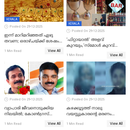
KERALA
KERALA
Posted On 29-12-2025
Posted On 29-12-2025
ഇന്ന് മാറിമറിഞ്ഞത് ഏഴു
'ഫിറ്റായാൽ' അളവ്
തവണ; ഒരാഴ്ചയ്ക്ക് ശേഷം
കുറയും,'സ്‌മോൾ കുറവ്
സ്വർണവിലയിൽ ഇടിവ്
View All
പിടികൂടി; ബാറിന് 25,000 രൂപ
1 Min Read
View All
1 Min Read
പിഴ
Posted On 29-12-2025
Posted On 29-12-2025
വ്യാപാരി ജീവനൊടുക്കിയ
കഴക്കൂട്ടത്ത് നാലു
നിലയില്‍; കോണ്‍ഗ്രസ്
വയസ്സുകാരന്റെ മരണം
കൗണ്‍സിലറുടെ
കൊലപാതകം: അമ്മയും
View All
View All
1 Min Read
1 Min Read
മാനസികപീഡനമെന്ന് കുറിപ്പ്
സുഹൃത്തും പൊലീസ്