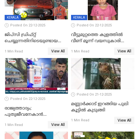
KERALA
KERALA
Posted On 22-12-2025
Posted On 22-12-2025
ജിപ്സി ഡ്രിഫ്റ്റ്
വീട്ടുമുറ്റത്തെ കുളത്തിൽ
ചെയ്യുന്നതിനിടെയുണ്ടായ
വീണ് മൂന്ന് വയസുകാരി
അപകടം; 14 വയസുകാരന്
മരിച്ചു
View All
View All
1 Min Read
1 Min Read
ദാരുണാന്ത്യം; ജീപ്സി
ഓടിച്ചയാൾ അറസ്റ്റിൽ.
Posted On 21-12-2025
Posted On 22-12-2025
മണ്ണാർക്കാട് ഇറങ്ങിയ പുലി
രാജ്യത്താദ്യം;
കൂട്ടിൽ കുടുങ്ങി
പുതുജീവനേകാൻ
View All
ഷിബുവിന്റെ ഹൃദയം
1 Min Read
View All
1 Min Read
എറണാകുളം സർക്കാർ
ജനറൽ