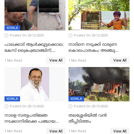
KERALA
Posted On 20-12-2025
Posted On 20-12-2025
പാലക്കാട് ആൾക്കൂട്ടക്കൊല;
നാടിനെ നടുക്കി ദാരുണ
കേസ് ക്രൈംബ്രാഞ്ചിന്;
കൊലപാതകം; അഞ്ചു
DYSPയുടെ നേതൃത്വത്തിൽ
വയസ്സുകാരനെ 'അമ്മ
View All
View All
1 Min Read
1 Min Read
അന്വേഷിക്കും
കഴുത്തുഞെരിച്ച് കൊന്നു
KERALA
KERALA
Posted On 20-12-2025
Posted On 20-12-2025
നാളെ സത്യപ്രതിജ്ഞ
തലശ്ശേരിയിൽ വൻ
നടക്കാനിരിക്കെ പഞ്ചായത്ത്
തീപ്പിടിത്തം
മെമ്പർ മരിച്ചു
View All
View All
1 Min Read
1 Min Read