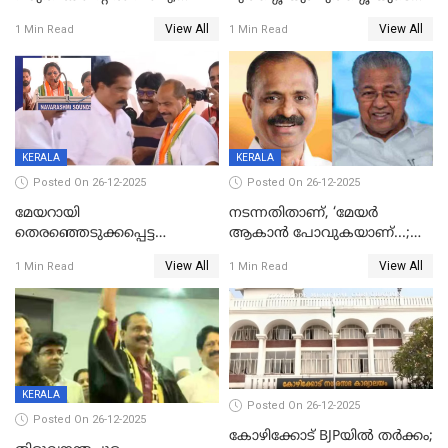
ഒന്നര വയസ്സുകാരന്
സഹോദരിയും വീട്ടിൽ തൂങ്ങി
View All
View All
1 Min Read
1 Min Read
ദാരുണാന്ത്യം
മരിച്ചനിലയിൽ
KERALA
KERALA
Posted On 26-12-2025
Posted On 26-12-2025
മേയറായി
നടന്നതിതാണ്, ‘മേയർ
തെരഞ്ഞെടുക്കപ്പെട്ട
ആകാൻ പോവുകയാണ്...;
ശേഷമുള്ള പി ഇന്ദിരയുടെ
ആവട്ടെ, അഭിനന്ദനങ്ങൾ’;
View All
View All
1 Min Read
1 Min Read
ആദ്യ വോട്ട് അസാധു; കണ്ണൂർ
മുഖ്യമന്ത്രിയുടെ ഓഫീസ്
ഡെപ്യൂട്ടി മേയർ സ്ഥാനത്ത്
തന്നെ വിശദീകരിയ്ക്കുന്നു;
താഹിറിന് വിജയം
സത്യമിതാണ്
KERALA
Posted On 26-12-2025
Posted On 26-12-2025
കോഴിക്കോട് BJPയിൽ തർക്കം;