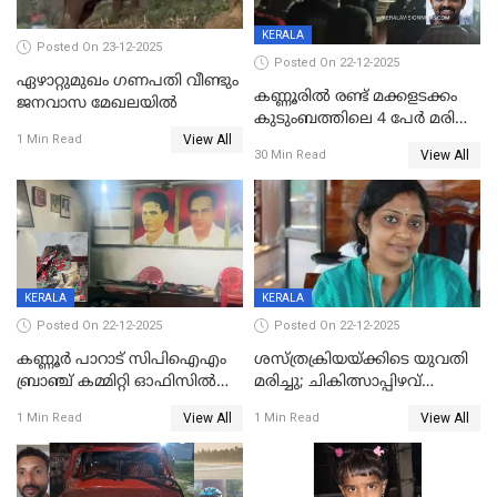
KERALA
Posted On 23-12-2025
Posted On 22-12-2025
ഏഴാറ്റുമുഖം ഗണപതി വീണ്ടും
കണ്ണൂരിൽ രണ്ട് മക്കളടക്കം
ജനവാസ മേഖലയിൽ
കുടുംബത്തിലെ 4 പേർ മരിച്ച
View All
നിലയിൽ
1 Min Read
View All
30 Min Read
KERALA
KERALA
Posted On 22-12-2025
Posted On 22-12-2025
കണ്ണൂർ പാറാട് സിപിഐഎം
ശസ്ത്രക്രിയയ്‌ക്കിടെ യുവതി
ബ്രാഞ്ച് കമ്മിറ്റി ഓഫിസിൽ
മരിച്ചു; ചികിത്സാപ്പിഴവ്
തീയിട്ടു; നേതാക്കളുടെ
ആരോപിച്ച് ബന്ധുക്കൾ;
View All
View All
1 Min Read
1 Min Read
ചിത്രങ്ങളടക്കം കത്തിയ
സംഭവം മാവേലിക്കരയിൽ
നിലയിൽ