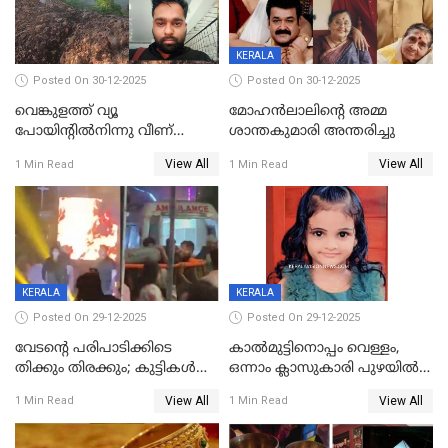
KERALA
Posted On 30-12-2025
Posted On 30-12-2025
വെങ്കുളത്ത് വ്യൂ
മോഹന്‍ലാലിന്‍റെ അമ്മ
പോയിന്റിൽനിന്നു വീണ്
ശാന്തകുമാരി അന്തരിച്ചു
യുവാവ് മരിച്ചു
View All
View All
1 Min Read
1 Min Read
KERALA
KERALA
Posted On 29-12-2025
Posted On 29-12-2025
വേടന്റെ പരിപാടിക്കിടെ
കാൽമുട്ടിനൊപ്പം വെള്ളം,
തിക്കും തിരക്കും; കുട്ടികള്‍
ഒന്നാം ക്ലാസുകാരി പുഴയിൽ
ഉള്‍പ്പെടെ നിരവധി പേര്‍ക്ക്
മുങ്ങി മരിച്ചു; ദാരുണ സംഭവം
View All
View All
1 Min Read
1 Min Read
പരിക്ക്; പാളം മറികടന്ന
കുട്ടികൾക്കൊപ്പം
യുവാവ് ട്രെയിന്‍ തട്ടി മരിച്ചു
കളിക്കുന്നതിനിടെ