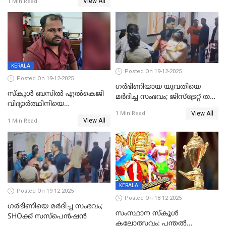
View All
1 Min Read
ക്രൂരകൊലപാതകത്തില്‍
മുറിവുകളെന്ന് പോസ്റ്റ്‌മോർട്ടം
സഹോദരിപുത്രന് ജീവപര്യന്തം
റിപ്പോർട്ട്
KERALA
Posted On 19-12-2025
Posted On 19-12-2025
ഗര്‍ഭിണിയായ യുവതിയെ
സ്കൂൾ ബസിൽ എൽകെജി
മര്‍ദിച്ച സംഭവം; ജിസ്‌ട്രേറ്റ് തല
വിദ്യാര്‍ത്ഥിനിയെ
അന്വേഷണം വേണമെന്ന്
View All
ലൈംഗികമായി ഉപദ്രവിച്ചു;
1 Min Read
യുവതി
View All
1 Min Read
ക്ലീനര്‍ പിടിയിൽ
KERALA
Posted On 19-12-2025
Posted On 18-12-2025
ഗര്‍ഭിണിയെ മർദിച്ച സംഭവം;
സംസ്ഥാന സ്കൂൾ
SHOക്ക് സസ്പെൻഷൻ
കലോത്സവം: പന്തൽ