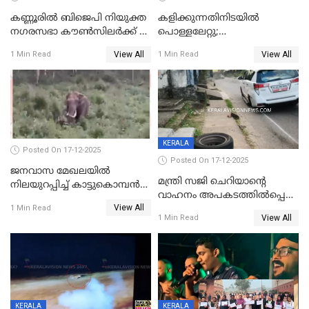
കണ്ണൂരിൽ ബിജെപി നിയുക്ത
കളിക്കുന്നതിനിടയിൽ
നഗരസഭാ കൗൺസിലർക്ക് 36
പൊള്ളലേറ്റു;
വർഷം തടവുശിക്ഷ
ചികിത്സയിലായിരുന്ന രണ്ടാം
View All
View All
1 Min Read
1 Min Read
ക്ലാസ് വിദ്യാർത്ഥിനി മരിച്ചു
KERALA
Posted On 17-12-2025
Posted On 17-12-2025
ജനവാസ മേഖലയില്‍
മന്ത്രി സജി ചെറിയാന്റെ
നിലയുറപ്പിച്ച് കാട്ടുകൊമ്പന്‍
വാഹനം അപകടത്തിൽപ്പെട്ടു;
പടയപ്പ
View All
മന്ത്രിയും സംഘവും
1 Min Read
View All
1 Min Read
രക്ഷപ്പെട്ടത് തലനാരിടയ്ക്ക്
KERALA
KERALA