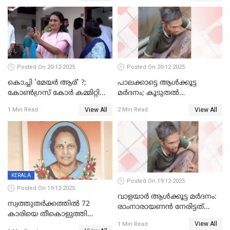
Posted On 20-12-2025
Posted On 20-12-2025
കൊച്ചി 'മേയർ ആര്' ?;
പാലക്കാട്ടെ ആള്‍ക്കൂട്ട
കോണ്‍ഗ്രസ് കോര്‍ കമ്മിറ്റി
മര്‍ദനം; കൂടുതല്‍
യോഗം ചൊവ്വാഴ്ച
അറസ്റ്റുണ്ടാവും, മര്‍ദിച്ചത് 15
View All
View All
1 Min Read
2 Min Read
അംഗ സംഘമെന്ന് വിവരം
KERALA
Posted On 19-12-2025
Posted On 19-12-2025
വാളയാർ ആൾക്കൂട്ട മർദനം:
സ്വത്തുതര്‍ക്കത്തില്‍ 72
രാംനാരായണൻ നേരിട്ടത്
കാരിയെ തീകൊളുത്തി
കൊടും ക്രൂരത; ശരീരത്തിൽ
View All
കൊന്നു;
1 Min Read
നാൽപ്പതിലേറെ