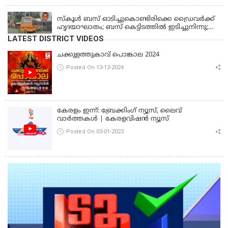
പൊലീസ്
KERALA
സ്കൂൾ ബസ് ഓടിച്ചുകൊണ്ടിരിക്കെ ഡ്രൈവർക്ക്
ഹൃദയാഘാതം; ബസ് കെട്ടിടത്തിൽ ഇടിച്ചുനിന്നു;
ഡ്രൈവർ മരിച്ചു, രണ്ട് കുട്ടികൾക്ക് പരിക്ക്
LATEST DISTRICT VIDEOS
ചക്കുളത്തുകാവ് പൊങ്കാല 2024
Posted On 13-12-2024
കേരളം ഇന്ന്: ബ്രേക്കിംഗ് ന്യൂസ്, ലൈവ്
വാർത്തകൾ | കേരളവിഷൻ ന്യൂസ്
Posted On 03-01-2023