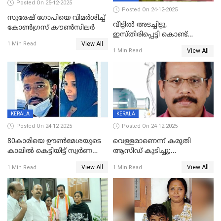
Posted On 25-12-2025
Posted On 24-12-2025
സുരേഷ് ഗോപിയെ വിമര്‍ശിച്ച്
വീട്ടിൽ അടച്ചിട്ടു,
കോണ്‍ഗ്രസ് കൗണ്‍സിലര്‍
ഇസ്തിരിപ്പെട്ടി കൊണ്ട്
View All
പൊള്ളിച്ചു; 8 മാസം
1 Min Read
View All
1 Min Read
ഗർഭിണിയായ യുവതിക്ക് ക്രൂര
മർദനം
KERALA
KERALA
Posted On 24-12-2025
Posted On 24-12-2025
80കാരിയെ ഊൺമേശയുടെ
വെള്ളമാണെന്ന് കരുതി
കാലിൽ കെട്ടിയിട്ട് സ്വർണവും
ആസിഡ് കുടിച്ചു;
പണവും കവർന്നു;
ചികിത്സയിലിരുന്ന ആള്‍
View All
View All
1 Min Read
1 Min Read
കൊച്ചുമകനും സുഹൃത്തും
മരിച്ചു
അറസ്റ്റിൽ