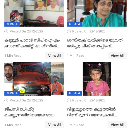
KERALA
KERALA
Posted On 22-12-2025
Posted On 22-12-2025
കണ്ണൂർ പാറാട് സിപിഐഎം
ശസ്ത്രക്രിയയ്‌ക്കിടെ യുവതി
ബ്രാഞ്ച് കമ്മിറ്റി ഓഫിസിൽ
മരിച്ചു; ചികിത്സാപ്പിഴവ്
തീയിട്ടു; നേതാക്കളുടെ
ആരോപിച്ച് ബന്ധുക്കൾ;
View All
View All
1 Min Read
1 Min Read
ചിത്രങ്ങളടക്കം കത്തിയ
സംഭവം മാവേലിക്കരയിൽ
നിലയിൽ
KERALA
KERALA
Posted On 22-12-2025
Posted On 22-12-2025
ജിപ്സി ഡ്രിഫ്റ്റ്
വീട്ടുമുറ്റത്തെ കുളത്തിൽ
ചെയ്യുന്നതിനിടെയുണ്ടായ
വീണ് മൂന്ന് വയസുകാരി
അപകടം; 14 വയസുകാരന്
മരിച്ചു
View All
View All
1 Min Read
1 Min Read
ദാരുണാന്ത്യം; ജീപ്സി