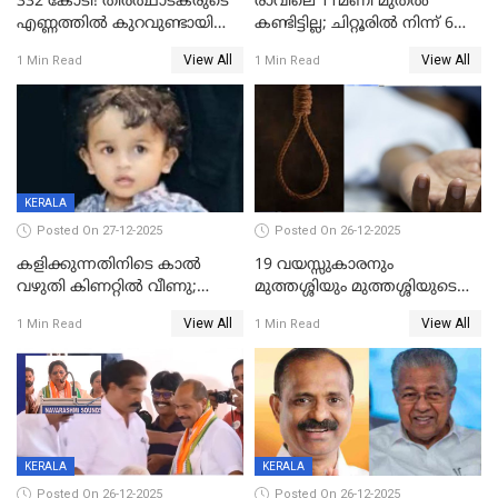
332 കോടി! തീർത്ഥാടകരുടെ
രാവിലെ 11മണി മുതൽ
എണ്ണത്തിൽ കുറവുണ്ടായിട്ടും
കണ്ടിട്ടില്ല; ചിറ്റൂരിൽ നിന്ന് 6
ശബരിമലയിൽ വരുമാനം
വയസ്സുകാരനെ കാണാതായി
View All
View All
1 Min Read
1 Min Read
കുതിച്ചുയരുന്നു
KERALA
Posted On 27-12-2025
Posted On 26-12-2025
കളിക്കുന്നതിനിടെ കാൽ
19 വയസ്സുകാരനും
വഴുതി കിണറ്റിൽ വീണു;
മുത്തശ്ശിയും മുത്തശ്ശിയുടെ
ഒന്നര വയസ്സുകാരന്
സഹോദരിയും വീട്ടിൽ തൂങ്ങി
View All
View All
1 Min Read
1 Min Read
ദാരുണാന്ത്യം
മരിച്ചനിലയിൽ
KERALA
KERALA
Posted On 26-12-2025
Posted On 26-12-2025