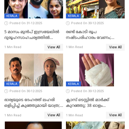
KERALA
KERALA
Posted On 31-12-2025
Posted On 30-12-2025
5 മാസം മുൻപ് ഇസ്രയേലിൽ
രണ്ട് കോടി രൂപ
ദുരൂഹസാഹചര്യത്തിൽ
നഷ്ടപരിഹാരം വേണം;
മരിച്ചനിലയിൽ കണ്ടെത്തിയ
ജിസിഡിഎക്ക് വക്കീൽ
View All
View All
1 Min Read
1 Min Read
മലയാളി യുവാവിന്റെ ഭാര്യയും
നോട്ടീസയച്ച് ഉമാ തോമസ്
മരിച്ചു
KERALA
KERALA
Posted On 30-12-2025
Posted On 30-12-2025
ഭാര്യയുടെ ദേഹത്ത് ലഹരി
ക്ലാസ് ടെസ്റ്റിൽ മാർക്ക്
ഒളിപ്പിച്ച് കുഞ്ഞുമായി യാത്ര;
കുറഞ്ഞു; 38 ഓളം
ഓട്ടോ വളഞ്ഞ് ദമ്പതികളെ
വിദ്യാർഥികളെ ട്യൂഷൻ
View All
View All
1 Min Read
1 Min Read
പിടികൂടി പൊലീസ്
സെന്ററിലെ അധ്യാപകന്‍
മർദിച്ചതായി പരാതി