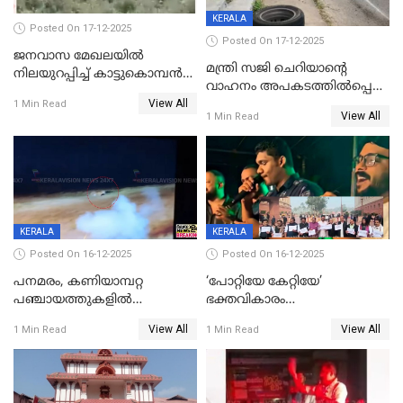
KERALA
Posted On 17-12-2025
Posted On 17-12-2025
ജനവാസ മേഖലയില്‍
മന്ത്രി സജി ചെറിയാന്റെ
നിലയുറപ്പിച്ച് കാട്ടുകൊമ്പന്‍
വാഹനം അപകടത്തിൽപ്പെട്ടു;
പടയപ്പ
View All
മന്ത്രിയും സംഘവും
1 Min Read
View All
1 Min Read
രക്ഷപ്പെട്ടത് തലനാരിടയ്ക്ക്
KERALA
KERALA
Posted On 16-12-2025
Posted On 16-12-2025
പനമരം, കണിയാമ്പറ്റ
‘പോറ്റിയേ കേറ്റിയേ’
പഞ്ചായത്തുകളിൽ
ഭക്തവികാരം
ബുധനാഴ്ച വിദ്യാഭ്യാസ
വ്രണപ്പെടുത്തിയെന്നു
View All
View All
1 Min Read
1 Min Read
സ്ഥാപനങ്ങൾക്ക് അവധി
ഡിജിപിക്ക് പരാതി; ശക്തമായ
നടപടി വേണമെന്നു
സിപിഐഎമ്മും