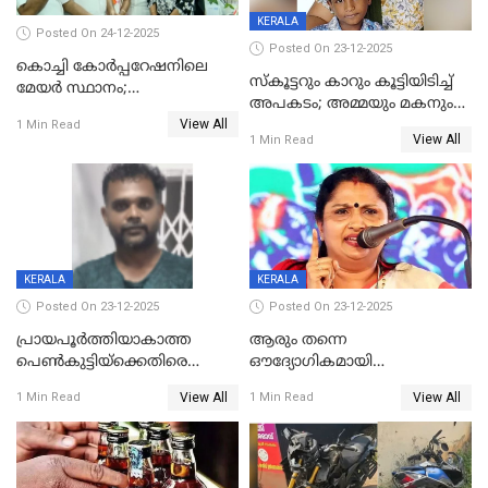
KERALA
Posted On 24-12-2025
Posted On 23-12-2025
കൊച്ചി കോര്‍പ്പറേഷനിലെ
സ്കൂട്ടറും കാറും കൂട്ടിയിടിച്ച്
മേയര്‍ സ്ഥാനം;
അപകടം; അമ്മയും മകനും
കോണ്‍ഗ്രസില്‍ അതൃപതി
View All
മരിച്ചു, മറ്റൊരു മകൻ
1 Min Read
രൂക്ഷം
View All
1 Min Read
ഗുരുതരാവസ്ഥയിൽ
KERALA
KERALA
Posted On 23-12-2025
Posted On 23-12-2025
പ്രായപൂർത്തിയാകാത്ത
ആരും തന്നെ
പെൺകുട്ടിയ്ക്കെതിരെ
ഔദ്യോഗികമായി
ലൈംഗികാതിക്രമം; 36കാരന്
അറിയിച്ചിട്ടില്ല, മേയറെ
View All
View All
1 Min Read
1 Min Read
59 വർഷം തടവും 90,൦൦൦ രൂപ
കണ്ടെത്താൻ ഇന്ന് കോർ
പിഴയും ശിക്ഷ
കമ്മിറ്റി കൂടിയില്ല';
അതൃപ്തിയുമായി ദീപ്തി മേരി
വർഗീസ്