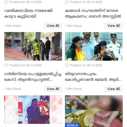
Posted On 26-12-2025
Posted On 25-12-2025
വണ്ടിക്കടവിലെ നരഭോജി
കരോള്‍ സംഘത്തിന് നേരെ
കടുവ കൂട്ടിലായി
ആക്രമണം; ഒരാള്‍ അറസ്റ്റില്‍
View All
View All
1 Min Read
1 Min Read
Posted On 25-12-2025
Posted On 25-12-2025
ഗര്‍ഭിണിയെ പൊള്ളലേല്‍പ്പിച്ച
തിരുവനന്തപുരം
കേസ്; ആണ്‍സുഹൃത്ത്
കോര്‍പ്പറേഷന്‍ മേയർ; ആര്‍
പിടിയില്‍
ശ്രീലേഖയ്ക്ക് മുൻതൂക്കം
View All
View All
1 Min Read
1 Min Read
KERALA