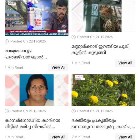
ഓടിച്ചയാൾ അറസ്റ്റിൽ.
Posted On 21-12-2025
Posted On 22-12-2025
മണ്ണാർക്കാട് ഇറങ്ങിയ പുലി
രാജ്യത്താദ്യം;
കൂട്ടിൽ കുടുങ്ങി
പുതുജീവനേകാൻ
View All
ഷിബുവിന്റെ ഹൃദയം
1 Min Read
View All
1 Min Read
എറണാകുളം സർക്കാർ
ജനറൽ
ആശുപത്രിയിലെത്തിച്ചു
Posted On 21-12-2025
Posted On 21-12-2025
കാസർഗോഡ് 80 കാരിയെ
ഭക്തിയും പ്രകൃതിയും
വീട്ടിൽ മരിച്ച നിലയിൽ
ഒന്നാകുന്ന അപൂര്‍വ്വ കാഴ്ച;
കണ്ടെത്തി
ഭക്തർക്ക്
View All
View All
1 Min Read
2 Min Read
കാഴ്ചാനുഭവമൊരുക്കി