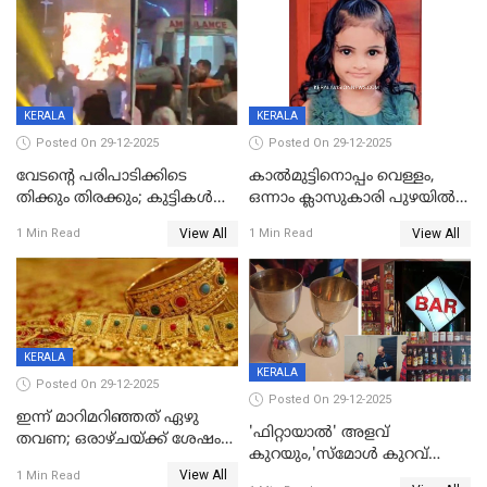
KERALA
KERALA
Posted On 29-12-2025
Posted On 29-12-2025
വേടന്റെ പരിപാടിക്കിടെ
കാൽമുട്ടിനൊപ്പം വെള്ളം,
തിക്കും തിരക്കും; കുട്ടികള്‍
ഒന്നാം ക്ലാസുകാരി പുഴയിൽ
ഉള്‍പ്പെടെ നിരവധി പേര്‍ക്ക്
മുങ്ങി മരിച്ചു; ദാരുണ സംഭവം
View All
View All
1 Min Read
1 Min Read
പരിക്ക്; പാളം മറികടന്ന
കുട്ടികൾക്കൊപ്പം
യുവാവ് ട്രെയിന്‍ തട്ടി മരിച്ചു
കളിക്കുന്നതിനിടെ
KERALA
KERALA
Posted On 29-12-2025
Posted On 29-12-2025
ഇന്ന് മാറിമറിഞ്ഞത് ഏഴു
'ഫിറ്റായാൽ' അളവ്
തവണ; ഒരാഴ്ചയ്ക്ക് ശേഷം
കുറയും,'സ്‌മോൾ കുറവ്
സ്വർണവിലയിൽ ഇടിവ്
View All
പിടികൂടി; ബാറിന് 25,000 രൂപ
1 Min Read