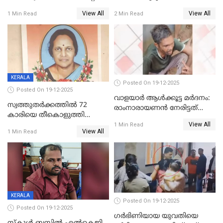
യോഗം ചൊവ്വാഴ്ച
അറസ്റ്റുണ്ടാവും, മര്‍ദിച്ചത് 15
View All
View All
1 Min Read
2 Min Read
അംഗ സംഘമെന്ന് വിവരം
KERALA
Posted On 19-12-2025
Posted On 19-12-2025
വാളയാർ ആൾക്കൂട്ട മർദനം:
സ്വത്തുതര്‍ക്കത്തില്‍ 72
രാംനാരായണൻ നേരിട്ടത്
കാരിയെ തീകൊളുത്തി
കൊടും ക്രൂരത; ശരീരത്തിൽ
View All
കൊന്നു;
1 Min Read
നാൽപ്പതിലേറെ
View All
1 Min Read
ക്രൂരകൊലപാതകത്തില്‍
മുറിവുകളെന്ന് പോസ്റ്റ്‌മോർട്ടം
സഹോദരിപുത്രന് ജീവപര്യന്തം
റിപ്പോർട്ട്
KERALA
Posted On 19-12-2025
Posted On 19-12-2025
ഗര്‍ഭിണിയായ യുവതിയെ