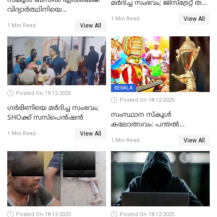
സ്കൂൾ ബസിൽ എൽകെജി
മര്‍ദിച്ച സംഭവം; ജിസ്‌ട്രേറ്റ് തല
വിദ്യാര്‍ത്ഥിനിയെ
അന്വേഷണം വേണമെന്ന്
View All
ലൈംഗികമായി ഉപദ്രവിച്ചു;
1 Min Read
യുവതി
View All
1 Min Read
ക്ലീനര്‍ പിടിയിൽ
KERALA
Posted On 19-12-2025
Posted On 18-12-2025
ഗര്‍ഭിണിയെ മർദിച്ച സംഭവം;
സംസ്ഥാന സ്കൂൾ
SHOക്ക് സസ്പെൻഷൻ
കലോത്സവം: പന്തൽ
View All
കാൽനാട്ടൽ 20 ന്
1 Min Read
View All
1 Min Read
Posted On 18-12-2025
Posted On 18-12-2025