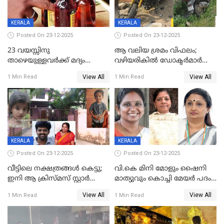
KERALA
KERALA
Posted On 23-12-2025
Posted On 23-12-2025
23 വയസ്സിനു
ആ വലിയ ശ്രമം വിഫലം;
താഴെയുള്ളവർക്ക് മദ്യം
വഴിയരികില്‍ ‌ഡോക്ടര്‍മാര്‍
നൽകിയതിനെതിരെ കർശന
ശസ്ത്രക്രിയ നടത്തിയ ലിനു
View All
View All
1 Min Read
1 Min Read
നടപടി;സ്ഥാപനങ്ങൾക്കെതിരെ
മരണത്തിന് കീഴടങ്ങി
രണ്ട് കേസുകൾ
KERALA
KERALA
Posted On 23-12-2025
Posted On 23-12-2025
വീട്ടിലെ നക്ഷത്രങ്ങൾ കെട്ടു;
വി.കെ മിനി മോളും ഷൈനി
ഇനി ആ ക്രിസ്മസ് സ്റ്റാർ
മാത്യുവും കൊച്ചി മേയർ പദം
മാത്രം; പൈതങ്ങൾക്ക്
പങ്കിടും; ദീപ്തി മേരി വർഗീസ്
View All
View All
1 Min Read
1 Min Read
വേണ്ടിയുള്ള
മേയറാകില്ല
പിടിവലിക്കിടയിൽ
അപ്പൂപ്പനെതിരെ പോക്സോ