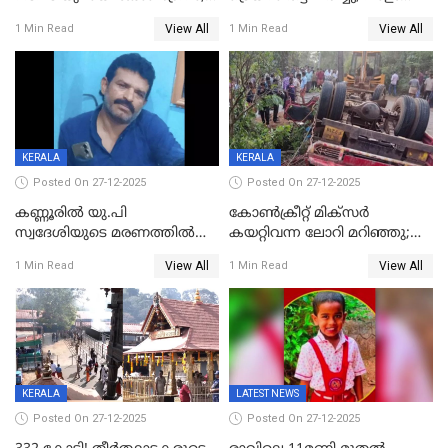
ബിജെപി പാളയത്തിലെത്തിയ
മുറിച്ചുകടക്കുന്നതിനിടെ
View All
View All
1 Min Read
1 Min Read
എട്ട് പേര്‍ ഉള്‍പ്പെടെ
അപകടം മലപ്പുറത്ത്
പത്തുപേരെ പുറത്താക്കി,
ചൊവ്വന്നൂരിലും നടപടി
KERALA
KERALA
Posted On 27-12-2025
Posted On 27-12-2025
കണ്ണൂരിൽ യു.പി
കോണ്‍ക്രീറ്റ് മിക്‌സര്‍
സ്വദേശിയുടെ മരണത്തിൽ
കയറ്റിവന്ന ലോറി മറിഞ്ഞു;
അഞ്ചംഗ സംഘത്തിനെതിരെ
രണ്ടുപേര്‍ക്ക് ദാരുണാന്ത്യം;
View All
View All
1 Min Read
1 Min Read
കേസ്; തർക്കമുണ്ടായത്
അപകടം കണ്ണൂരിൽ
ഫേഷ്യലിന് 300 രൂപ
ആവശ്യപ്പെട്ടതിനെച്ചൊല്ലി
KERALA
LATEST NEWS
Posted On 27-12-2025
Posted On 27-12-2025