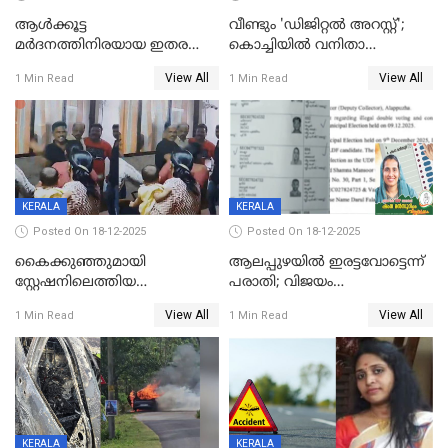
ആൾക്കൂട്ട
വീണ്ടും 'ഡിജിറ്റല്‍ അറസ്റ്റ്';
മർദനത്തിനിരയായ ഇതര
കൊച്ചിയില്‍ വനിതാ
സംസ്ഥാന തൊഴിലാളി മരിച്ചു;
ഡോക്ടര്‍ക്ക് നഷ്ടമായത് 6.38
View All
View All
1 Min Read
1 Min Read
നടുക്കുന്ന സംഭവം
കോടി രൂപ
വാളയാറിൽ
KERALA
KERALA
Posted On 18-12-2025
Posted On 18-12-2025
കൈക്കുഞ്ഞുമായി
ആലപ്പുഴയിൽ ഇരട്ടവോട്ടെന്ന്
സ്റ്റേഷനിലെത്തിയ
പരാതി; വിജയം
യുവതിയ്ക്ക് മർദ്ദനം; സിഐ
റദ്ദാക്കണമെന്ന് വലിയമരം
View All
View All
1 Min Read
1 Min Read
കരണത്തടിച്ചു; CC ടിവി
വാർഡിലെ എൽഡിഎഫ്
ദൃശ്യങ്ങൾ പുറത്ത്
സ്ഥാനാർത്ഥി
KERALA
KERALA