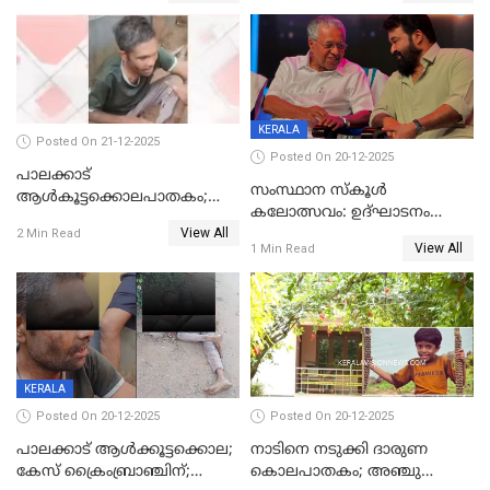
ശബരീ നന്ദനം
KERALA
Posted On 21-12-2025
Posted On 20-12-2025
പാലക്കാട്‌
സംസ്ഥാന സ്കൂൾ
ആൾകൂട്ടക്കൊലപാതകം;
കലോത്സവം: ഉദ്ഘാടനം
അന്വേഷണം
View All
മുഖ്യമന്ത്രി, സമാപനത്തിൽ
2 Min Read
ഊർജ്ജിതമാക്കിമാക്കി
View All
1 Min Read
മുഖ്യാതിഥിയായി
ക്രൈംബ്രാഞ്ച്
മോഹൻലാൽ
KERALA
Posted On 20-12-2025
Posted On 20-12-2025
പാലക്കാട് ആൾക്കൂട്ടക്കൊല;
നാടിനെ നടുക്കി ദാരുണ
കേസ് ക്രൈംബ്രാഞ്ചിന്;
കൊലപാതകം; അഞ്ചു