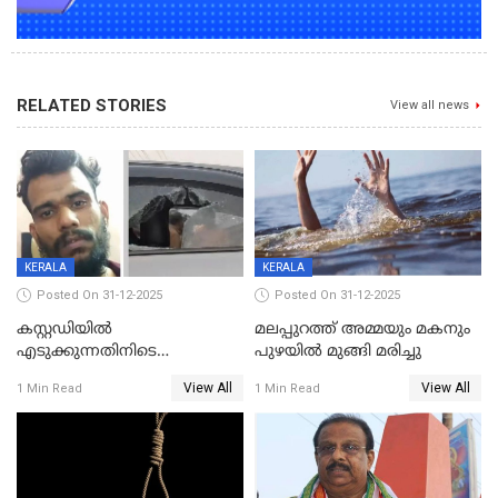
RELATED STORIES
View all news
KERALA
KERALA
Posted On 31-12-2025
Posted On 31-12-2025
കസ്റ്റഡിയിൽ
മലപ്പുറത്ത് അമ്മയും മകനും
എടുക്കുന്നതിനിടെ
പുഴയിൽ മുങ്ങി മരിച്ചു
വിലങ്ങുമായി രക്ഷപ്പെട്ട
View All
View All
1 Min Read
1 Min Read
വധശ്രമക്കേസ് പ്രതി പിടിയിൽ