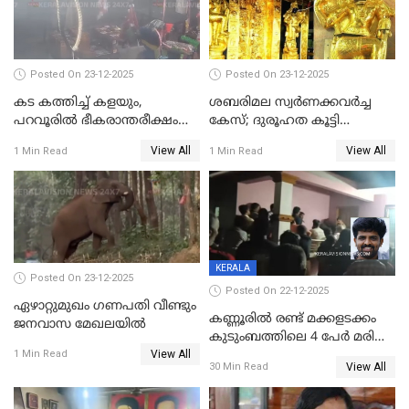
കേസ് ഒടുവിൽ 4 ജീവനുകൾ
പൊലിഞ്ഞു
Posted On 23-12-2025
Posted On 23-12-2025
കട കത്തിച്ച് കളയും,
ശബരിമല സ്വര്‍ണക്കവര്‍ച്ച
പറവൂരില്‍ ഭീകരാന്തരീക്ഷം
കേസ്; ദുരൂഹത കൂട്ടി
സൃഷ്ടിച്ച് കുട്ടി ലഹരിസംഘം
വിദേശവ്യവസായിയുടെ മൊഴി
View All
View All
1 Min Read
1 Min Read
KERALA
Posted On 23-12-2025
Posted On 22-12-2025
ഏഴാറ്റുമുഖം ഗണപതി വീണ്ടും
കണ്ണൂരിൽ രണ്ട് മക്കളടക്കം
ജനവാസ മേഖലയിൽ
കുടുംബത്തിലെ 4 പേർ മരിച്ച
View All
നിലയിൽ
1 Min Read
View All
30 Min Read