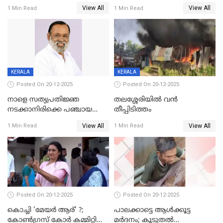
DYSPയുടെ നേതൃത്വത്തിൽ
വയസ്സുകാരനെ 'അമ്മ
View All
View All
1 Min Read
1 Min Read
അന്വേഷിക്കും
കഴുത്തുഞെരിച്ച് കൊന്നു
KERALA
KERALA
Posted On 20-12-2025
Posted On 20-12-2025
നാളെ സത്യപ്രതിജ്ഞ
തലശ്ശേരിയിൽ വൻ
നടക്കാനിരിക്കെ പഞ്ചായത്ത്
തീപ്പിടിത്തം
മെമ്പർ മരിച്ചു
View All
View All
1 Min Read
1 Min Read
Posted On 20-12-2025
Posted On 20-12-2025
കൊച്ചി 'മേയർ ആര്' ?;
പാലക്കാട്ടെ ആള്‍ക്കൂട്ട
കോണ്‍ഗ്രസ് കോര്‍ കമ്മിറ്റി
മര്‍ദനം; കൂടുതല്‍