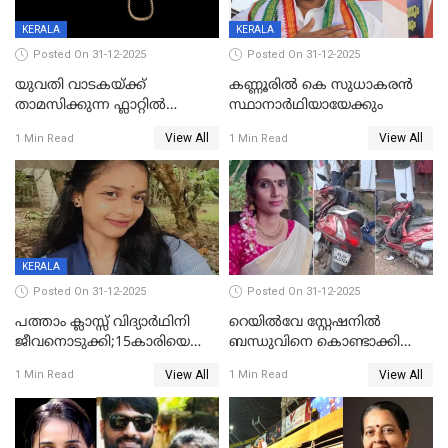
KERALA
KERALA
Posted On 31-12-2025
Posted On 31-12-2025
യുവതി വാടകയ്ക്ക്
കണ്ണൂരിൽ കെ സുധാകരൻ
താമസിക്കുന്ന ഫ്ലാറ്റില്‍
സ്ഥാനാർഥിയായേക്കും
തൂങ്ങിമരിച്ച നിലയില്‍;
View All
View All
1 Min Read
1 Min Read
സംഭവം കൈതപ്പൊയിലില്‍
KERALA
Posted On 31-12-2025
Posted On 31-12-2025
പത്താം ക്ലാസ്സ് വിദ്യാര്‍ഥിനി
റെയിൽവേ സ്റ്റേഷനിൽ
ജീവനൊടുക്കി;15കാരിയെ
ബന്ധുവിനെ കൊണ്ടാക്കി
കണ്ടെത്തിയത്
മടങ്ങുന്നതിനിടെ ടോറസ്സ്
View All
View All
1 Min Read
1 Min Read
കിടപ്പുമുറിയില്‍ തൂങ്ങി മരിച്ച
ലോറി സ്കൂട്ടറിൽ ഇടിച്ചു :
നിലയിൽ
യുവതിക്ക് ദാരുണാന്ത്യം