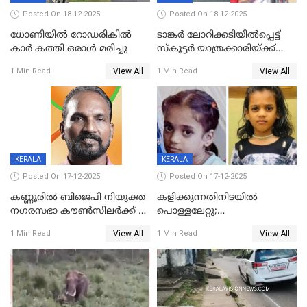
Posted On 18-12-2025
Posted On 18-12-2025
ധോണിയിൽ റോഡരികിൽ
ടാങ്കർ ലോറിക്കടിയിൽപ്പെട്ട്
കാർ കത്തി ഒരാൾ മരിച്ചു
സ്കൂട്ടർ യാത്രക്കാരിയ്ക്ക്
ദാരുണാന്ത്യം; അപകടം
View All
View All
1 Min Read
1 Min Read
കണ്ടോത്ത് ദേശീയ പാതയിൽ
KERALA
KERALA
Posted On 17-12-2025
Posted On 17-12-2025
കണ്ണൂരിൽ ബിജെപി നിയുക്ത
കളിക്കുന്നതിനിടയിൽ
നഗരസഭാ കൗൺസിലർക്ക് 36
പൊള്ളലേറ്റു;
വർഷം തടവുശിക്ഷ
ചികിത്സയിലായിരുന്ന രണ്ടാം
View All
View All
1 Min Read
1 Min Read
ക്ലാസ് വിദ്യാർത്ഥിനി മരിച്ചു