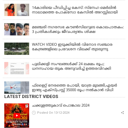
14കാരിയെ പീഡിപ്പിച്ച കേസ്: സ്നേഹ മെർലിൻ
നാലാമത്തെ പോക്‌സോ കേസിൽ അറസ്റ്റിലായി
LATEST NEWS
മഞ്ചേരി നഗരസഭ കൗൺസിലറുടെ കൊലപാതകം:
3 പ്രതികൾക്കും ജീവപര്യന്തം ശിക്ഷ
WATCH VIDEO ഇടുക്കിയിൽ വിനോദ സഞ്ചാര
കേന്ദ്രങ്ങളിലെ പ്രവേശന വിലക്ക് തുടരുന്നു
പുലിക്കളി സംഘങ്ങള്‍ക്ക് 24 ലക്ഷം രൂപ;
ധനസഹായ തുക അനുവദിച്ച് ഉത്തരവിറക്കി
KERALA
ഫ്ളൈറ്റ് നേരത്തെ പോയി, യാത്ര മുടങ്ങി,എയർ
ഇന്ത്യ എക്സ്പ്രസ്സ് 35000 രൂപ നൽകാൻ വിധി
LATEST DISTRICT VIDEOS
ചക്കുളത്തുകാവ് പൊങ്കാല 2024
Posted On 13-12-2024