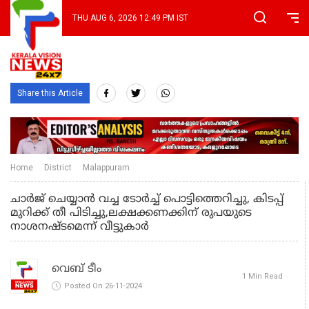
THU AUG 6, 2026 12:49 PM IST
Share this Article
Home
District
Malappuram
ചാർജ് ചെയ്യാൻ വച്ച ടോർച്ച് പൊട്ടിത്തെറിച്ചു, കിടപ്പ്
മുറിക്ക് തീ പിടിച്ചു,ലക്ഷക്കണക്കിന് രുപയുടെ
നാശനഷ്ടമെന്ന് വീട്ടുകാർ
വെബ് ടീം
1 Min Read
Posted On 26-11-2024