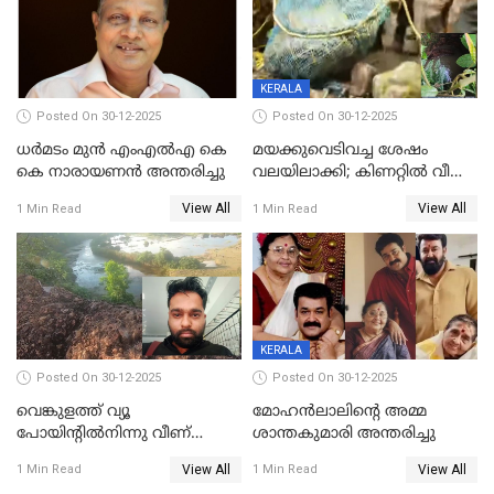
KERALA
Posted On 30-12-2025
Posted On 30-12-2025
ധർമടം മുൻ എംഎല്‍എ കെ
മയക്കുവെടിവച്ച ശേഷം
കെ നാരായണന്‍ അന്തരിച്ചു
വലയിലാക്കി; കിണറ്റിൽ വീണ
കടുവയെ പുറത്തെത്തിച്ചു
View All
View All
1 Min Read
1 Min Read
KERALA
Posted On 30-12-2025
Posted On 30-12-2025
വെങ്കുളത്ത് വ്യൂ
മോഹന്‍ലാലിന്‍റെ അമ്മ
പോയിന്റിൽനിന്നു വീണ്
ശാന്തകുമാരി അന്തരിച്ചു
യുവാവ് മരിച്ചു
View All
View All
1 Min Read
1 Min Read