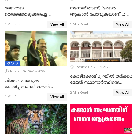
മേയറായി
നടന്നതിതാണ്, ‘മേയർ
തെരഞ്ഞെടുക്കപ്പെട്ട
ആകാൻ പോവുകയാണ്...;
ശേഷമുള്ള പി ഇന്ദിരയുടെ
ആവട്ടെ, അഭിനന്ദനങ്ങൾ’;
View All
View All
1 Min Read
1 Min Read
ആദ്യ വോട്ട് അസാധു; കണ്ണൂർ
മുഖ്യമന്ത്രിയുടെ ഓഫീസ്
ഡെപ്യൂട്ടി മേയർ സ്ഥാനത്ത്
തന്നെ വിശദീകരിയ്ക്കുന്നു;
താഹിറിന് വിജയം
സത്യമിതാണ്
KERALA
Posted On 26-12-2025
Posted On 26-12-2025
കോഴിക്കോട് BJPയിൽ തർക്കം;
തിരുവനന്തപുരം
മേയർ സ്ഥാനാർത്ഥിയെ
കോര്‍പ്പറേഷന്‍ മേയര്‍
പരസ്യമായി പ്രഖ്യാപിച്ചില്ല
View All
തെരഞ്ഞെടുപ്പ്; സിപിഐഎം
2 Min Read
View All
1 Min Read
ഹൈക്കോടതിയിലേക്ക്;
സത്യപ്രതിജ്ഞ ചടങ്ങില്‍
ചട്ടലംഘനമെന്ന് പാർട്ടി