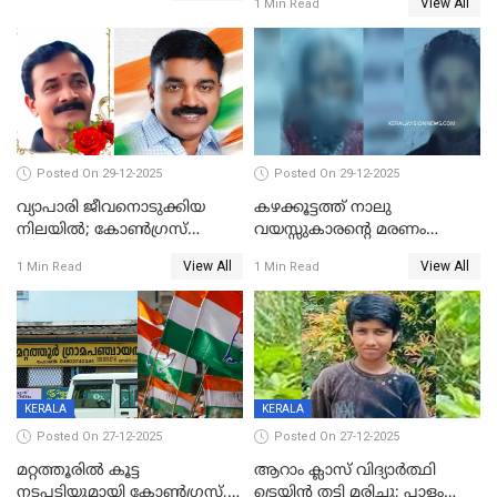
View All
1 Min Read
പിഴ
Posted On 29-12-2025
Posted On 29-12-2025
വ്യാപാരി ജീവനൊടുക്കിയ
കഴക്കൂട്ടത്ത് നാലു
നിലയില്‍; കോണ്‍ഗ്രസ്
വയസ്സുകാരന്റെ മരണം
കൗണ്‍സിലറുടെ
കൊലപാതകം: അമ്മയും
View All
View All
1 Min Read
1 Min Read
മാനസികപീഡനമെന്ന് കുറിപ്പ്
സുഹൃത്തും പൊലീസ്
കസ്റ്റഡിയിൽ
KERALA
KERALA
Posted On 27-12-2025
Posted On 27-12-2025
മറ്റത്തൂരിൽ കൂട്ട
ആറാം ക്ലാസ് വിദ്യാർത്ഥി
നടപടിയുമായി കോണ്‍ഗ്രസ്,
ട്രെയിൻ തട്ടി മരിച്ചു; പാളം