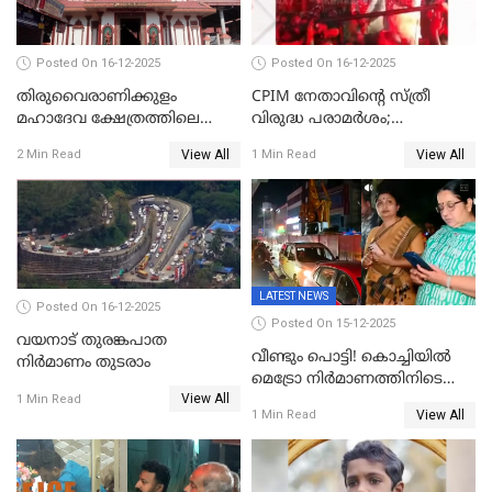
Posted On 16-12-2025
Posted On 16-12-2025
തിരുവൈരാണിക്കുളം
CPIM നേതാവിൻ്റെ സ്ത്രീ
മഹാദേവ ക്ഷേത്രത്തിലെ
വിരുദ്ധ പരാമർശം;
നടതുറപ്പ് മഹോത്സവത്തിന്
കേസെടുത്ത് പൊലീസ്
View All
View All
2 Min Read
1 Min Read
ജനുവരി 2 ന് തുടക്കമാകും
LATEST NEWS
Posted On 16-12-2025
Posted On 15-12-2025
വയനാട് തുരങ്കപാത
വീണ്ടും പൊട്ടി! കൊച്ചിയിൽ
നിർമാണം തുടരാം
മെട്രോ നിർമാണത്തിനിടെ
View All
കുടിവെള്ള പൈപ്പ് പൊട്ടി,
1 Min Read
View All
1 Min Read
റോഡിൽ ഗതാഗത കുരുക്ക്,
കലൂർ സ്റ്റേഡിയം റോഡ്
ഉപരോധിച്ച് കോൺഗ്രസ്