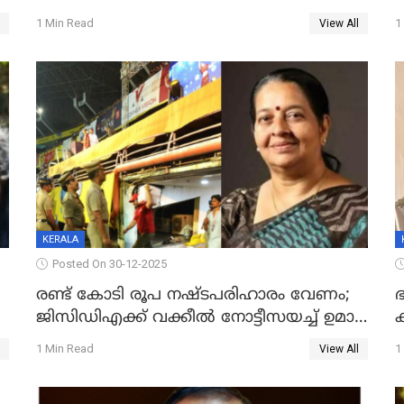
കിടപ്പുമുറിയില്‍ തൂങ്ങി മരിച്ച നിലയിൽ
ല
1 Min Read
1
View All
ദ
KERALA
Posted On 30-12-2025
രണ്ട് കോടി രൂപ നഷ്ടപരിഹാരം വേണം;
ഭ
ജിസിഡിഎക്ക് വക്കീൽ നോട്ടീസയച്ച് ഉമാ
തോമസ്
1 Min Read
1
View All