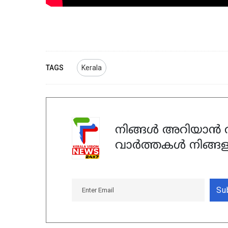
TAGS
Kerala
നിങ്ങൾ അറിയാൻ ആ
വാർത്തകൾ നിങ്ങള
Su