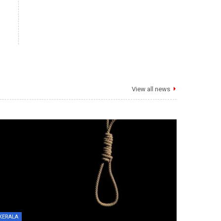
View all news
KERALA