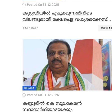
Posted On 31-12-2025
കസ്റ്റഡിയിൽ എടുക്കുന്നതിനിടെ
വിലങ്ങുമായി രക്ഷപ്പെട്ട വധശ്രമക്കേസ്
പ്രതി പിടിയിൽ
1 Min Read
View All
KERALA
Posted On 31-12-2025
കണ്ണൂരിൽ കെ സുധാകരൻ
സ്ഥാനാർഥിയായേക്കും