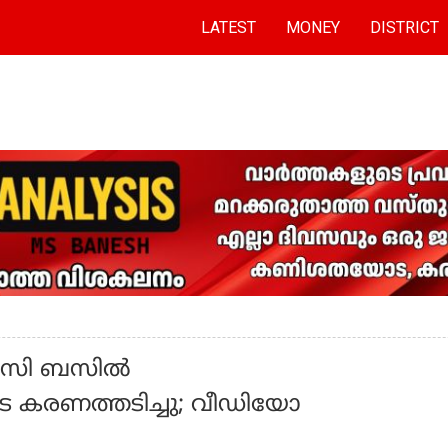
LATEST
MONEY
DISTRICT
ടിസി ബസിൽ
െ കരണത്തടിച്ചു; വീഡിയോ