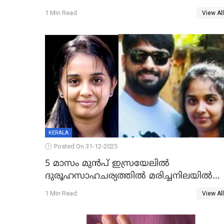
1 Min Read
View All
KERALA
Posted On 31-12-2025
5 മാസം മുൻപ് ഇസ്രയേലിൽ
ദുരൂഹസാഹചര്യത്തിൽ മരിച്ചനിലയിൽ
കണ്ടെത്തിയ മലയാളി യുവാവിന്റെ
1 Min Read
View All
ഭാര്യയും മരിച്ചു