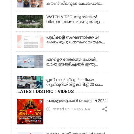
കൗൺസിലറുടെ കൊലപാതകം:
3 പ്രതികൾക്കും ജീവപര്യന്തം
ശിക്ഷ
WATCH VIDEO ഇടുക്കിയിൽ
വിനോദ സഞ്ചാര കേന്ദ്രങ്ങളിലെ
പ്രവേശന വിലക്ക് തുടരുന്നു
പുലിക്കളി സംഘങ്ങള്‍ക്ക് 24
ലക്ഷം രൂപ; ധനസഹായ തുക
അനുവദിച്ച് ഉത്തരവിറക്കി
KERALA
ഫ്ളൈറ്റ് നേരത്തെ പോയി,
യാത്ര മുടങ്ങി,എയർ ഇന്ത്യ
എക്സ്പ്രസ്സ് 35000 രൂപ
KERALA
നൽകാൻ വിധി
പ്ലസ് വൺ വിദ്യാർത്ഥിയെ
ശുചിമുറിയിലിട്ട് മർദിച്ച് 20 ഓളം
പ്ലസ് ടു വിദ്യാർത്ഥികൾ;
LATEST DISTRICT VIDEOS
പൊലീസിൽ പരാതി
ചക്കുളത്തുകാവ് പൊങ്കാല 2024
Posted On 13-12-2024