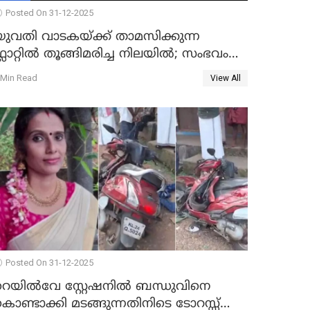
Posted On 31-12-2025
യുവതി വാടകയ്ക്ക് താമസിക്കുന്ന
്ലാറ്റില്‍ തൂങ്ങിമരിച്ച നിലയില്‍; സംഭവം
കൈതപ്പൊയിലില്‍
 Min Read
View All
Posted On 31-12-2025
റെയിൽവേ സ്റ്റേഷനിൽ ബന്ധുവിനെ
ൊണ്ടാക്കി മടങ്ങുന്നതിനിടെ ടോറസ്സ്