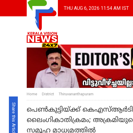
THU AUG 6, 2026 11:54 AM IST
Home
District
Thiruvananthapuram
Share this Article
പെൺകുട്ടിയ്ക്ക് കെഎസ്ആർ
ലൈംഗികാതിക്രമം; അക്രമിയുട
സമൂഹ മാധ്യമത്തിൽ