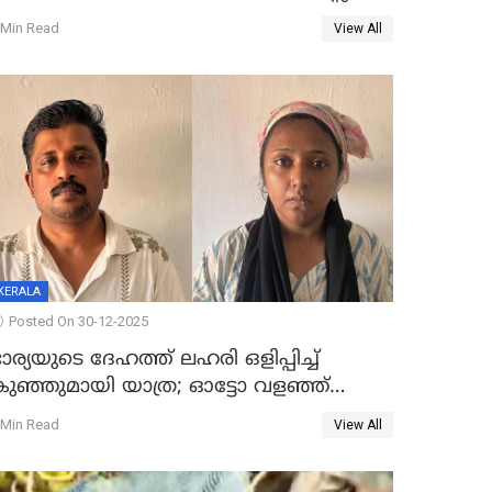
ോറി സ്കൂട്ടറിൽ ഇടിച്ചു : യുവതിക്ക്
 Min Read
View All
ാരുണാന്ത്യം
KERALA
Posted On 30-12-2025
ാര്യയുടെ ദേഹത്ത് ലഹരി ഒളിപ്പിച്ച്
കുഞ്ഞുമായി യാത്ര; ഓട്ടോ വളഞ്ഞ്
ദമ്പതികളെ പിടികൂടി പൊലീസ്
 Min Read
View All