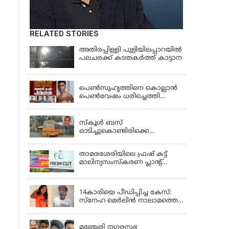
RELATED STORIES
അതിരപ്പിള്ളി പുളിയിലപ്പാറയിൽ
പലചരക്ക് കടതകർത്ത് കാട്ടാന
KERALA
പെണ്‍സുഹൃത്തിനെ കൊല്ലാന്‍
പെണ്‍വേഷം ധരിച്ചെത്തി
യുവാവ്; അഞ്ചുപേരെ പൊക്കി
KERALA
പൊലീസ്
സ്കൂൾ ബസ്
ഓടിച്ചുകൊണ്ടിരിക്കെ
ഡ്രൈവർക്ക് ഹൃദയാഘാതം;
ബസ് കെട്ടിടത്തിൽ ഇടിച്ചുനിന്നു;
താമരശേരിയിലെ ഫ്രഷ് കട്ട്
ഡ്രൈവർ മരിച്ചു, രണ്ട്
മാലിന്യസംസ്കരണ പ്ലാന്റ്
കുട്ടികൾക്ക് പരിക്ക്
അടച്ചുപൂട്ടാൻ ഉത്തരവ്
KERALA
14കാരിയെ പീഡിപ്പിച്ച കേസ്:
സ്നേഹ മെർലിൻ നാലാമത്തെ
പോക്‌സോ കേസിൽ
LATEST NEWS
അറസ്റ്റിലായി
മഞ്ചേരി നഗരസഭ