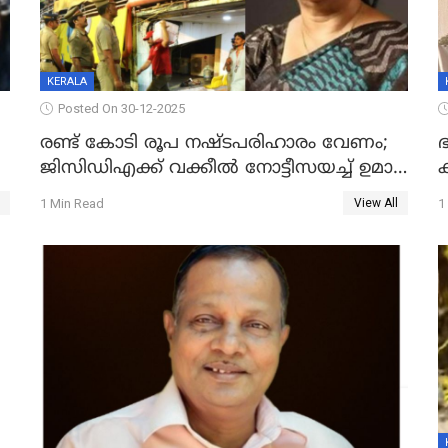
KERALA
Posted On 30-12-2025
രണ്ട് കോടി രൂപ നഷ്ടപരിഹാരം വേണം;
ഭ
ജിസിഡിഎക്ക് വക്കീൽ നോട്ടീസയച്ച് ഉമാ
തോമസ്
1 Min Read
1
View All