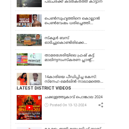
പലചരക്ക് കടതകർത്ത് കാട്ടാന
KERALA
പെണ്‍സുഹൃത്തിനെ കൊല്ലാന്‍
പെണ്‍വേഷം ധരിച്ചെത്തി
യുവാവ്; അഞ്ചുപേരെ പൊക്കി
KERALA
പൊലീസ്
സ്കൂൾ ബസ്
ഓടിച്ചുകൊണ്ടിരിക്കെ
ഡ്രൈവർക്ക് ഹൃദയാഘാതം;
ബസ് കെട്ടിടത്തിൽ ഇടിച്ചുനിന്നു;
താമരശേരിയിലെ ഫ്രഷ് കട്ട്
ഡ്രൈവർ മരിച്ചു, രണ്ട്
മാലിന്യസംസ്കരണ പ്ലാന്റ്
കുട്ടികൾക്ക് പരിക്ക്
അടച്ചുപൂട്ടാൻ ഉത്തരവ്
KERALA
14കാരിയെ പീഡിപ്പിച്ച കേസ്:
സ്നേഹ മെർലിൻ നാലാമത്തെ
പോക്‌സോ കേസിൽ
LATEST DISTRICT VIDEOS
അറസ്റ്റിലായി
ചക്കുളത്തുകാവ് പൊങ്കാല 2024
Posted On 13-12-2024