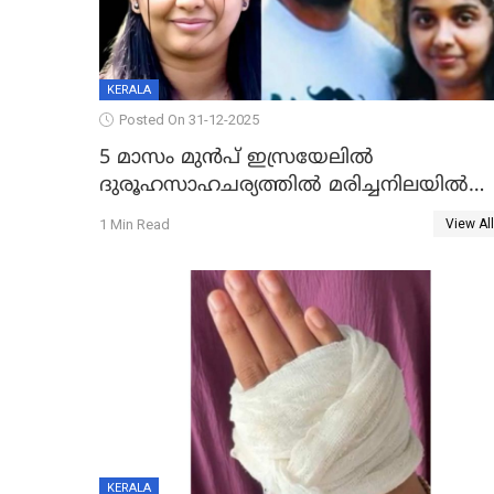
KERALA
Posted On 31-12-2025
5 മാസം മുൻപ് ഇസ്രയേലിൽ
ദുരൂഹസാഹചര്യത്തിൽ മരിച്ചനിലയിൽ
കണ്ടെത്തിയ മലയാളി യുവാവിന്റെ
1 Min Read
View All
ഭാര്യയും മരിച്ചു
KERALA