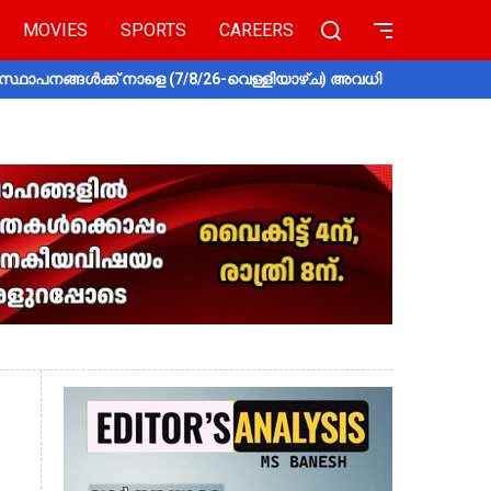
MOVIES
SPORTS
CAREERS
സ്ഥാപനങ്ങൾക്ക് നാളെ (7/8/26-വെള്ളിയാഴ്ച) അവധി
തൃശൂരിൽ