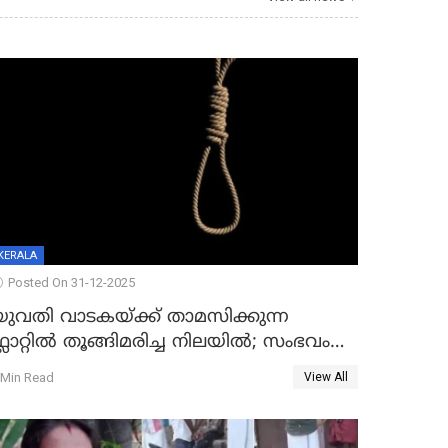
KERALA
Posted On 31-12-2025
യുവതി വാടകയ്ക്ക് താമസിക്കുന്ന
്ലാറ്റില്‍ തൂങ്ങിമരിച്ച നിലയില്‍; സംഭവം
കൈതപ്പൊയിലില്‍
 Min Read
View All