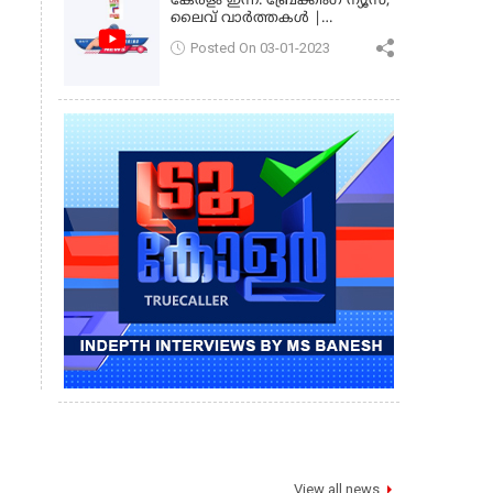
കേരളം ഇന്ന്: ബ്രേക്കിംഗ് ന്യൂസ്,
ലൈവ് വാർത്തകൾ |
കേരളവിഷൻ ന്യൂസ്
Posted On 03-01-2023
View all news