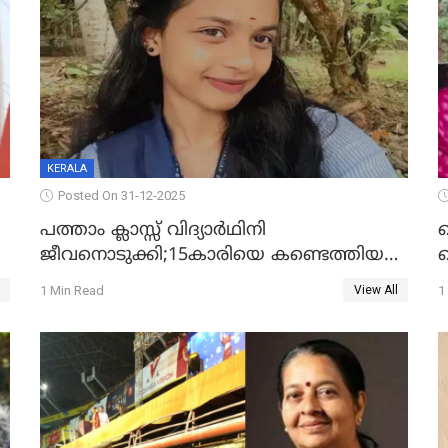
KERALA
Posted On 31-12-2025
പത്താം ക്ലാസ്സ് വിദ്യാര്‍ഥിനി
ജീവനൊടുക്കി;15കാരിയെ കണ്ടെത്തിയത്
ക
കിടപ്പുമുറിയില്‍ തൂങ്ങി മരിച്ച നിലയിൽ
ല
1 Min Read
1
View All
ദ