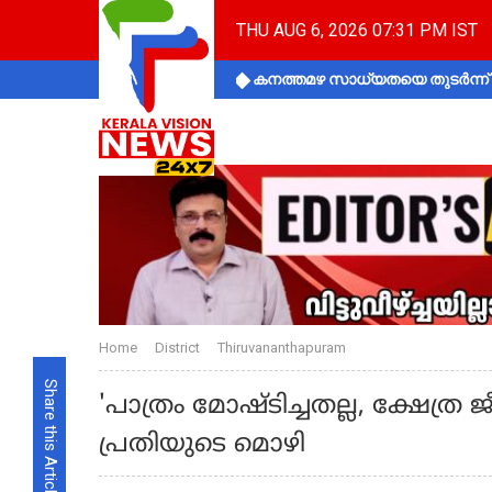
THU AUG 6, 2026 07:31 PM IST
കനത്തമഴ സാധ്യതയെ തുടർന്ന് ക
Home
District
Thiruvananthapuram
Share this Article
'പാത്രം മോഷ്ടിച്ചതല്ല, ക്ഷേത്ര
പ്രതിയുടെ മൊഴി