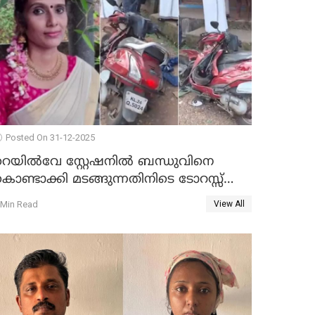
Posted On 31-12-2025
റെയിൽവേ സ്റ്റേഷനിൽ ബന്ധുവിനെ
ൊണ്ടാക്കി മടങ്ങുന്നതിനിടെ ടോറസ്സ്
ോറി സ്കൂട്ടറിൽ ഇടിച്ചു : യുവതിക്ക്
 Min Read
View All
ാരുണാന്ത്യം