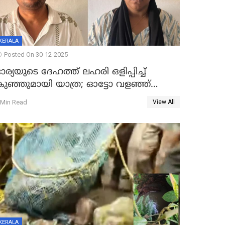
KERALA
Posted On 30-12-2025
ാര്യയുടെ ദേഹത്ത് ലഹരി ഒളിപ്പിച്ച്
കുഞ്ഞുമായി യാത്ര; ഓട്ടോ വളഞ്ഞ്
ദമ്പതികളെ പിടികൂടി പൊലീസ്
 Min Read
View All
KERALA