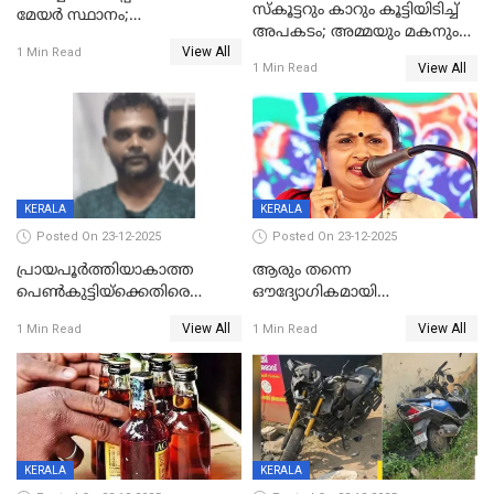
സ്കൂട്ടറും കാറും കൂട്ടിയിടിച്ച്
മേയര്‍ സ്ഥാനം;
അപകടം; അമ്മയും മകനും
കോണ്‍ഗ്രസില്‍ അതൃപതി
View All
മരിച്ചു, മറ്റൊരു മകൻ
1 Min Read
രൂക്ഷം
View All
1 Min Read
ഗുരുതരാവസ്ഥയിൽ
KERALA
KERALA
Posted On 23-12-2025
Posted On 23-12-2025
പ്രായപൂർത്തിയാകാത്ത
ആരും തന്നെ
പെൺകുട്ടിയ്ക്കെതിരെ
ഔദ്യോഗികമായി
ലൈംഗികാതിക്രമം; 36കാരന്
അറിയിച്ചിട്ടില്ല, മേയറെ
View All
View All
1 Min Read
1 Min Read
59 വർഷം തടവും 90,൦൦൦ രൂപ
കണ്ടെത്താൻ ഇന്ന് കോർ
പിഴയും ശിക്ഷ
കമ്മിറ്റി കൂടിയില്ല';
അതൃപ്തിയുമായി ദീപ്തി മേരി
വർഗീസ്
KERALA
KERALA