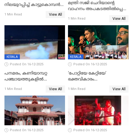
മന്ത്രി സജി ചെറിയാന്റെ
നിലയുറപ്പിച്ച് കാട്ടുകൊമ്പന്‍
വാഹനം അപകടത്തിൽപ്പെട്ടു;
പടയപ്പ
View All
മന്ത്രിയും സംഘവും
1 Min Read
View All
1 Min Read
രക്ഷപ്പെട്ടത് തലനാരിടയ്ക്ക്
KERALA
KERALA
Posted On 16-12-2025
Posted On 16-12-2025
പനമരം, കണിയാമ്പറ്റ
‘പോറ്റിയേ കേറ്റിയേ’
പഞ്ചായത്തുകളിൽ
ഭക്തവികാരം
ബുധനാഴ്ച വിദ്യാഭ്യാസ
വ്രണപ്പെടുത്തിയെന്നു
View All
View All
1 Min Read
1 Min Read
സ്ഥാപനങ്ങൾക്ക് അവധി
ഡിജിപിക്ക് പരാതി; ശക്തമായ
നടപടി വേണമെന്നു
സിപിഐഎമ്മും
Posted On 16-12-2025
Posted On 16-12-2025