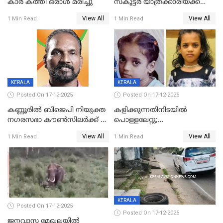
കാർ കത്തി ഒരാൾ മരിച്ചു
സ്കൂട്ടർ യാത്രക്കാരിയ്ക്ക്
ദാരുണാന്ത്യം; അപകടം
View All
View All
1 Min Read
1 Min Read
കണ്ടോത്ത് ദേശീയ പാതയിൽ
KERALA
KERALA
Posted On 17-12-2025
Posted On 17-12-2025
കണ്ണൂരിൽ ബിജെപി നിയുക്ത
കളിക്കുന്നതിനിടയിൽ
നഗരസഭാ കൗൺസിലർക്ക് 36
പൊള്ളലേറ്റു;
വർഷം തടവുശിക്ഷ
ചികിത്സയിലായിരുന്ന രണ്ടാം
View All
View All
1 Min Read
1 Min Read
ക്ലാസ് വിദ്യാർത്ഥിനി മരിച്ചു
KERALA
Posted On 17-12-2025
Posted On 17-12-2025
ജനവാസ മേഖലയില്‍