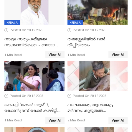
KERALA
KERALA
Posted On 20-12-2025
Posted On 20-12-2025
നാളെ സത്യപ്രതിജ്ഞ
തലശ്ശേരിയിൽ വൻ
നടക്കാനിരിക്കെ പഞ്ചായത്ത്
തീപ്പിടിത്തം
മെമ്പർ മരിച്ചു
View All
View All
1 Min Read
1 Min Read
Posted On 20-12-2025
Posted On 20-12-2025
കൊച്ചി 'മേയർ ആര്' ?;
പാലക്കാട്ടെ ആള്‍ക്കൂട്ട
കോണ്‍ഗ്രസ് കോര്‍ കമ്മിറ്റി
മര്‍ദനം; കൂടുതല്‍
യോഗം ചൊവ്വാഴ്ച
അറസ്റ്റുണ്ടാവും, മര്‍ദിച്ചത് 15
View All
View All
1 Min Read
2 Min Read
അംഗ സംഘമെന്ന് വിവരം