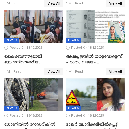
View All
View All
1 Min Read
1 Min Read
നടുക്കുന്ന സംഭവം
കോടി രൂപ
വാളയാറിൽ
KERALA
KERALA
Posted On 18-12-2025
Posted On 18-12-2025
കൈക്കുഞ്ഞുമായി
ആലപ്പുഴയിൽ ഇരട്ടവോട്ടെന്ന്
സ്റ്റേഷനിലെത്തിയ
പരാതി; വിജയം
യുവതിയ്ക്ക് മർദ്ദനം; സിഐ
റദ്ദാക്കണമെന്ന് വലിയമരം
View All
View All
1 Min Read
1 Min Read
കരണത്തടിച്ചു; CC ടിവി
വാർഡിലെ എൽഡിഎഫ്
ദൃശ്യങ്ങൾ പുറത്ത്
സ്ഥാനാർത്ഥി
KERALA
KERALA
Posted On 18-12-2025
Posted On 18-12-2025
ധോണിയിൽ റോഡരികിൽ
ടാങ്കർ ലോറിക്കടിയിൽപ്പെട്ട്