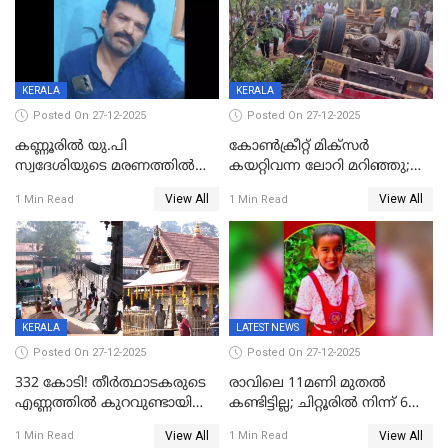
ചൊവ്വന്നൂരിലും നടപടി
KERALA
KERALA
Posted On 27-12-2025
Posted On 27-12-2025
കണ്ണൂരിൽ യു.പി
കോണ്‍ക്രീറ്റ് മിക്‌സര്‍
സ്വദേശിയുടെ മരണത്തിൽ
കയറ്റിവന്ന ലോറി മറിഞ്ഞു;
അഞ്ചംഗ സംഘത്തിനെതിരെ
രണ്ടുപേര്‍ക്ക് ദാരുണാന്ത്യം;
View All
View All
1 Min Read
1 Min Read
കേസ്; തർക്കമുണ്ടായത്
അപകടം കണ്ണൂരിൽ
ഫേഷ്യലിന് 300 രൂപ
ആവശ്യപ്പെട്ടതിനെച്ചൊല്ലി
KERALA
LATEST NEWS
Posted On 27-12-2025
Posted On 27-12-2025
332 കോടി! തീർത്ഥാടകരുടെ
രാവിലെ 11മണി മുതൽ
എണ്ണത്തിൽ കുറവുണ്ടായിട്ടും
കണ്ടിട്ടില്ല; ചിറ്റൂരിൽ നിന്ന് 6
ശബരിമലയിൽ വരുമാനം
വയസ്സുകാരനെ കാണാതായി
View All
View All
1 Min Read
1 Min Read
കുതിച്ചുയരുന്നു