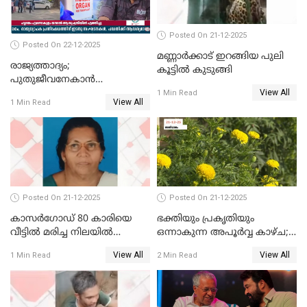
Posted On 21-12-2025
Posted On 22-12-2025
മണ്ണാർക്കാട് ഇറങ്ങിയ പുലി
രാജ്യത്താദ്യം;
കൂട്ടിൽ കുടുങ്ങി
പുതുജീവനേകാൻ
View All
ഷിബുവിന്റെ ഹൃദയം
1 Min Read
View All
1 Min Read
എറണാകുളം സർക്കാർ
ജനറൽ
ആശുപത്രിയിലെത്തിച്ചു
Posted On 21-12-2025
Posted On 21-12-2025
കാസർഗോഡ് 80 കാരിയെ
ഭക്തിയും പ്രകൃതിയും
വീട്ടിൽ മരിച്ച നിലയിൽ
ഒന്നാകുന്ന അപൂര്‍വ്വ കാഴ്ച;
കണ്ടെത്തി
ഭക്തർക്ക്
View All
View All
1 Min Read
2 Min Read
കാഴ്ചാനുഭവമൊരുക്കി
ശബരീ നന്ദനം