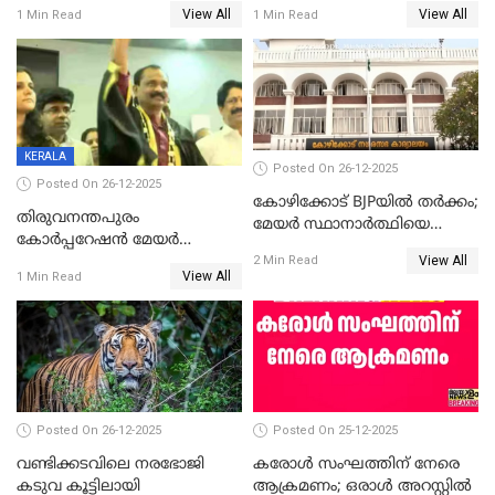
ശേഷമുള്ള പി ഇന്ദിരയുടെ
ആവട്ടെ, അഭിനന്ദനങ്ങൾ’;
View All
View All
1 Min Read
1 Min Read
ആദ്യ വോട്ട് അസാധു; കണ്ണൂർ
മുഖ്യമന്ത്രിയുടെ ഓഫീസ്
ഡെപ്യൂട്ടി മേയർ സ്ഥാനത്ത്
തന്നെ വിശദീകരിയ്ക്കുന്നു;
താഹിറിന് വിജയം
സത്യമിതാണ്
KERALA
Posted On 26-12-2025
Posted On 26-12-2025
കോഴിക്കോട് BJPയിൽ തർക്കം;
തിരുവനന്തപുരം
മേയർ സ്ഥാനാർത്ഥിയെ
കോര്‍പ്പറേഷന്‍ മേയര്‍
പരസ്യമായി പ്രഖ്യാപിച്ചില്ല
View All
തെരഞ്ഞെടുപ്പ്; സിപിഐഎം
2 Min Read
View All
1 Min Read
ഹൈക്കോടതിയിലേക്ക്;
സത്യപ്രതിജ്ഞ ചടങ്ങില്‍
ചട്ടലംഘനമെന്ന് പാർട്ടി
Posted On 26-12-2025
Posted On 25-12-2025
വണ്ടിക്കടവിലെ നരഭോജി
കരോള്‍ സംഘത്തിന് നേരെ
കടുവ കൂട്ടിലായി
ആക്രമണം; ഒരാള്‍ അറസ്റ്റില്‍