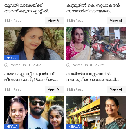
യുവതി വാടകയ്ക്ക്
കണ്ണൂരിൽ കെ സുധാകരൻ
താമസിക്കുന്ന ഫ്ലാറ്റില്‍
സ്ഥാനാർഥിയായേക്കും
തൂങ്ങിമരിച്ച നിലയില്‍;
View All
View All
1 Min Read
1 Min Read
സംഭവം കൈതപ്പൊയിലില്‍
KERALA
Posted On 31-12-2025
Posted On 31-12-2025
പത്താം ക്ലാസ്സ് വിദ്യാര്‍ഥിനി
റെയിൽവേ സ്റ്റേഷനിൽ
ജീവനൊടുക്കി;15കാരിയെ
ബന്ധുവിനെ കൊണ്ടാക്കി
കണ്ടെത്തിയത്
മടങ്ങുന്നതിനിടെ ടോറസ്സ്
View All
View All
1 Min Read
1 Min Read
കിടപ്പുമുറിയില്‍ തൂങ്ങി മരിച്ച
ലോറി സ്കൂട്ടറിൽ ഇടിച്ചു :
നിലയിൽ
യുവതിക്ക് ദാരുണാന്ത്യം
KERALA
KERALA