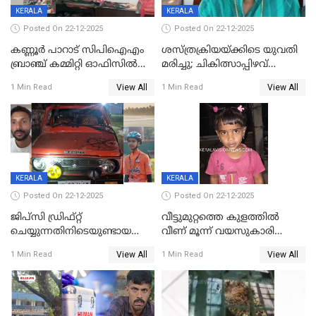
KERALA
KERALA
Posted On 22-12-2025
Posted On 22-12-2025
കണ്ണൂർ പാറാട് സിപിഐഎം
ശസ്ത്രക്രിയയ്‌ക്കിടെ യുവതി
ബ്രാഞ്ച് കമ്മിറ്റി ഓഫിസിൽ
മരിച്ചു; ചികിത്സാപ്പിഴവ്
തീയിട്ടു; നേതാക്കളുടെ
ആരോപിച്ച് ബന്ധുക്കൾ;
View All
View All
1 Min Read
1 Min Read
ചിത്രങ്ങളടക്കം കത്തിയ
സംഭവം മാവേലിക്കരയിൽ
നിലയിൽ
KERALA
KERALA
Posted On 22-12-2025
Posted On 22-12-2025
ജിപ്സി ഡ്രിഫ്റ്റ്
വീട്ടുമുറ്റത്തെ കുളത്തിൽ
ചെയ്യുന്നതിനിടെയുണ്ടായ
വീണ് മൂന്ന് വയസുകാരി
അപകടം; 14 വയസുകാരന്
മരിച്ചു
View All
View All
1 Min Read
1 Min Read
ദാരുണാന്ത്യം; ജീപ്സി
ഓടിച്ചയാൾ അറസ്റ്റിൽ.