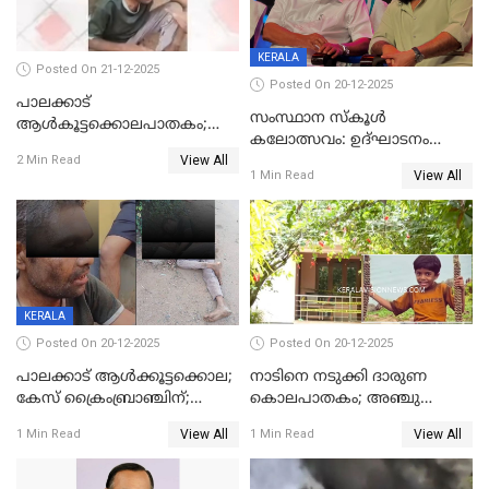
KERALA
Posted On 21-12-2025
Posted On 20-12-2025
പാലക്കാട്‌
സംസ്ഥാന സ്കൂൾ
ആൾകൂട്ടക്കൊലപാതകം;
കലോത്സവം: ഉദ്ഘാടനം
അന്വേഷണം
View All
മുഖ്യമന്ത്രി, സമാപനത്തിൽ
2 Min Read
ഊർജ്ജിതമാക്കിമാക്കി
View All
1 Min Read
മുഖ്യാതിഥിയായി
ക്രൈംബ്രാഞ്ച്
മോഹൻലാൽ
KERALA
Posted On 20-12-2025
Posted On 20-12-2025
പാലക്കാട് ആൾക്കൂട്ടക്കൊല;
നാടിനെ നടുക്കി ദാരുണ
കേസ് ക്രൈംബ്രാഞ്ചിന്;
കൊലപാതകം; അഞ്ചു
DYSPയുടെ നേതൃത്വത്തിൽ
വയസ്സുകാരനെ 'അമ്മ
View All
View All
1 Min Read
1 Min Read
അന്വേഷിക്കും
കഴുത്തുഞെരിച്ച് കൊന്നു