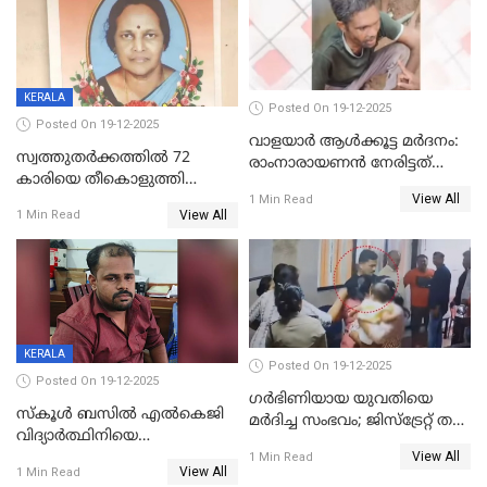
KERALA
Posted On 19-12-2025
Posted On 19-12-2025
വാളയാർ ആൾക്കൂട്ട മർദനം:
സ്വത്തുതര്‍ക്കത്തില്‍ 72
രാംനാരായണൻ നേരിട്ടത്
കാരിയെ തീകൊളുത്തി
കൊടും ക്രൂരത; ശരീരത്തിൽ
View All
കൊന്നു;
1 Min Read
നാൽപ്പതിലേറെ
View All
1 Min Read
ക്രൂരകൊലപാതകത്തില്‍
മുറിവുകളെന്ന് പോസ്റ്റ്‌മോർട്ടം
സഹോദരിപുത്രന് ജീവപര്യന്തം
റിപ്പോർട്ട്
KERALA
Posted On 19-12-2025
Posted On 19-12-2025
ഗര്‍ഭിണിയായ യുവതിയെ
സ്കൂൾ ബസിൽ എൽകെജി
മര്‍ദിച്ച സംഭവം; ജിസ്‌ട്രേറ്റ് തല
വിദ്യാര്‍ത്ഥിനിയെ
അന്വേഷണം വേണമെന്ന്
View All
ലൈംഗികമായി ഉപദ്രവിച്ചു;
1 Min Read
യുവതി
View All
1 Min Read
ക്ലീനര്‍ പിടിയിൽ