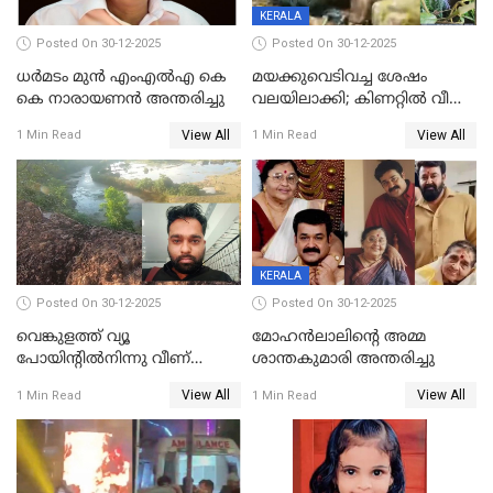
KERALA
Posted On 30-12-2025
Posted On 30-12-2025
ധർമടം മുൻ എംഎല്‍എ കെ
മയക്കുവെടിവച്ച ശേഷം
കെ നാരായണന്‍ അന്തരിച്ചു
വലയിലാക്കി; കിണറ്റിൽ വീണ
കടുവയെ പുറത്തെത്തിച്ചു
View All
View All
1 Min Read
1 Min Read
KERALA
Posted On 30-12-2025
Posted On 30-12-2025
വെങ്കുളത്ത് വ്യൂ
മോഹന്‍ലാലിന്‍റെ അമ്മ
പോയിന്റിൽനിന്നു വീണ്
ശാന്തകുമാരി അന്തരിച്ചു
യുവാവ് മരിച്ചു
View All
View All
1 Min Read
1 Min Read