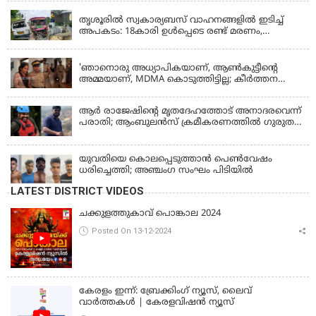
തൃശൂരിൽ സ്വകാര്യബസ് വാഹനങ്ങളില്‍ ഇടിച്ച്
അപകടം: 18കാരി ഉൾപ്പെടെ രണ്ട് മരണം,
പത്തോളം പേർക്ക് പരിക്ക്
KERALA
'ഞാനൊരു അധ്യാപികയാണ്, ആണ്‍കുട്ടീന്റെ
അമ്മയാണ്‌, MDMA കൊടുത്തിട്ടില്ല; കീർത്തന
മാധ്യമങ്ങളോട്; പൊലീസ് കസ്റ്റഡിയിൽ വിട്ട്
കോടതി, ജാമ്യാപേക്ഷ തള്ളി
ആര്‍ രാജേഷിന്റെ മൃതദേഹത്തോട് അനാദരവെന്ന്
പരാതി; ആംബുലന്‍സ് ക്രമീകരണത്തില്‍ ഗുരുതര
വീഴ്ച; മൃതദേഹം ചാവക്കാട് വരെ എത്തിച്ചത്
ഫ്രീസര്‍ സംവിധാനം ഇല്ലാതെയെന്നും ആരോപണം
യുവതിയെ കൊലപ്പെടുത്താൻ പെൺവേഷം
ധരിച്ചെത്തി; അഞ്ചംഗ സംഘം പിടിയിൽ
LATEST DISTRICT VIDEOS
ചക്കുളത്തുകാവ് പൊങ്കാല 2024
Posted On 13-12-2024
കേരളം ഇന്ന്: ബ്രേക്കിംഗ് ന്യൂസ്, ലൈവ്
വാർത്തകൾ | കേരളവിഷൻ ന്യൂസ്