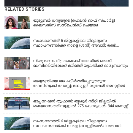
RELATED STORIES
KERALA
യൂട്യൂബർ ധന്യയുടെ (ഹെലൻ ഓഫ് സ്പാർട്ട)
ലൈസൻസ് സസ്‌പെൻഡ് ചെയ്തു
KERALA
സംസ്ഥാനത്ത് 6 ജില്ലകളിലെ വിദ്യാഭ്യാസ
സ്ഥാപനങ്ങൾക്ക് നാളെ (ശനി) അവധി; രണ്ട്
ജില്ലകളിൽ അവധി പ്രൊഫഷണൽ കോളേജുകൾ
KERALA
ഒഴികെ
നിയന്ത്രണം വിട്ട ബൈക്ക് റോഡിൽ തെന്നി
ബസിനടിയിലേക്ക് മറിഞ്ഞ് യുവതിക്ക് ദാരുണാന്ത്യം
KERALA
മുഖ്യമന്ത്രിയെ അപകീർത്തിപ്പെടുത്തുന്ന
ഫേസ്‌ബുക്ക് പോസ്റ്റ്; ബേപ്പൂർ സ്വദേശി അറസ്റ്റിൽ
KERALA
ഓപ്പറേഷൻ തൂഫാൻ: തൃശൂർ സിറ്റി ജില്ലയിൽ
രണ്ടുമാസത്തിനുള്ളിൽ 275 കേസുകൾ, 344 അറസ്റ്റ്
KERALA
സംസ്ഥാനത്ത് 6 ജില്ലകളിലെ വിദ്യാഭ്യാസ
സ്ഥാപനങ്ങൾക്ക് നാളെ (വെള്ളിയാഴ്ച) അവധി
KERALA