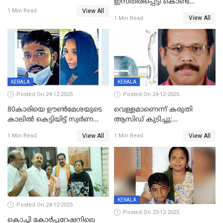
ഇസ്തിരിപ്പെട്ടി കൊണ്ട്
View All
പൊള്ളിച്ചു; 8 മാസം
1 Min Read
View All
1 Min Read
ഗർഭിണിയായ യുവതിക്ക് ക്രൂര
മർദനം
KERALA
KERALA
Posted On 24-12-2025
Posted On 24-12-2025
80കാരിയെ ഊൺമേശയുടെ
വെള്ളമാണെന്ന് കരുതി
കാലിൽ കെട്ടിയിട്ട് സ്വർണവും
ആസിഡ് കുടിച്ചു;
പണവും കവർന്നു;
ചികിത്സയിലിരുന്ന ആള്‍
View All
View All
1 Min Read
1 Min Read
കൊച്ചുമകനും സുഹൃത്തും
മരിച്ചു
അറസ്റ്റിൽ
KERALA
Posted On 24-12-2025
Posted On 23-12-2025
കൊച്ചി കോര്‍പ്പറേഷനിലെ