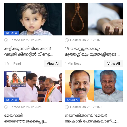
KERALA
Posted On 27-12-2025
Posted On 26-12-2025
കളിക്കുന്നതിനിടെ കാൽ
19 വയസ്സുകാരനും
വഴുതി കിണറ്റിൽ വീണു;
മുത്തശ്ശിയും മുത്തശ്ശിയുടെ
ഒന്നര വയസ്സുകാരന്
സഹോദരിയും വീട്ടിൽ തൂങ്ങി
View All
View All
1 Min Read
1 Min Read
ദാരുണാന്ത്യം
മരിച്ചനിലയിൽ
KERALA
KERALA
Posted On 26-12-2025
Posted On 26-12-2025
മേയറായി
നടന്നതിതാണ്, ‘മേയർ
തെരഞ്ഞെടുക്കപ്പെട്ട
ആകാൻ പോവുകയാണ്...;