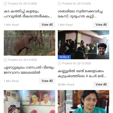
Posted On 23-12-2025
Posted On 23-12-2025
കട കത്തിച്ച് കളയും,
ശബരിമല സ്വര്‍ണക്കവര്‍ച്ച
പറവൂരില്‍ ഭീകരാന്തരീക്ഷം
കേസ്; ദുരൂഹത കൂട്ടി
സൃഷ്ടിച്ച് കുട്ടി ലഹരിസംഘം
വിദേശവ്യവസായിയുടെ മൊഴി
View All
View All
1 Min Read
1 Min Read
KERALA
Posted On 23-12-2025
Posted On 22-12-2025
ഏഴാറ്റുമുഖം ഗണപതി വീണ്ടും
കണ്ണൂരിൽ രണ്ട് മക്കളടക്കം
ജനവാസ മേഖലയിൽ
കുടുംബത്തിലെ 4 പേർ മരിച്ച
View All
നിലയിൽ
1 Min Read
View All
30 Min Read