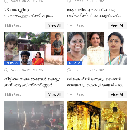
Posted On 23-12-2025
Posted On 23-12-2025
23 വയസ്സിനു
ആ വലിയ ശ്രമം വിഫലം;
താഴെയുള്ളവർക്ക് മദ്യം
വഴിയരികില്‍ ‌ഡോക്ടര്‍മാര്‍
നൽകിയതിനെതിരെ കർശന
ശസ്ത്രക്രിയ നടത്തിയ ലിനു
View All
View All
1 Min Read
1 Min Read
നടപടി;സ്ഥാപനങ്ങൾക്കെതിരെ
മരണത്തിന് കീഴടങ്ങി
രണ്ട് കേസുകൾ
KERALA
KERALA
Posted On 23-12-2025
Posted On 23-12-2025
വീട്ടിലെ നക്ഷത്രങ്ങൾ കെട്ടു;
വി.കെ മിനി മോളും ഷൈനി
ഇനി ആ ക്രിസ്മസ് സ്റ്റാർ
മാത്യുവും കൊച്ചി മേയർ പദം
മാത്രം; പൈതങ്ങൾക്ക്
പങ്കിടും; ദീപ്തി മേരി വർഗീസ്
View All
View All
1 Min Read
1 Min Read
വേണ്ടിയുള്ള
മേയറാകില്ല
പിടിവലിക്കിടയിൽ
അപ്പൂപ്പനെതിരെ പോക്സോ
കേസ് ഒടുവിൽ 4 ജീവനുകൾ
പൊലിഞ്ഞു