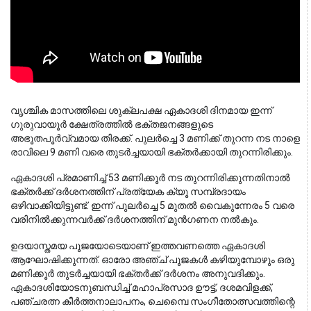
വൃശ്ചിക മാസത്തിലെ ശുക്ലപക്ഷ ഏകാദശി ദിനമായ ഇന്ന്
ഗുരുവായൂർ ക്ഷേത്രത്തിൽ ഭക്തജനങ്ങളുടെ
അഭൂതപൂർവ്വമായ തിരക്ക്. പുലർച്ചെ 3 മണിക്ക് തുറന്ന നട നാളെ
രാവിലെ 9 മണി വരെ തുടർച്ചയായി ഭക്തർക്കായി തുറന്നിരിക്കും.
ഏകാദശി പ്രമാണിച്ച് 53 മണിക്കൂർ നട തുറന്നിരിക്കുന്നതിനാൽ
ഭക്തർക്ക് ദർശനത്തിന് പ്രത്യേക ക്യൂ സമ്പ്രദായം
ഒഴിവാക്കിയിട്ടുണ്ട്. ഇന്ന് പുലർച്ചെ 5 മുതൽ വൈകുന്നേരം 5 വരെ
വരിനിൽക്കുന്നവർക്ക് ദർശനത്തിന് മുൻഗണന നൽകും.
ഉദയാസ്തമയ പൂജയോടെയാണ് ഇത്തവണത്തെ ഏകാദശി
ആഘോഷിക്കുന്നത്. ഓരോ അഞ്ച് പൂജകൾ കഴിയുമ്പോഴും ഒരു
മണിക്കൂർ തുടർച്ചയായി ഭക്തർക്ക് ദർശനം അനുവദിക്കും.
ഏകാദശിയോടനുബന്ധിച്ച് മഹാപ്രസാദ ഊട്ട്, ദശമവിളക്ക്,
പഞ്ചരത്ന കീർത്തനാലാപനം, ചെമ്പൈ സംഗീതോത്സവത്തിന്റെ