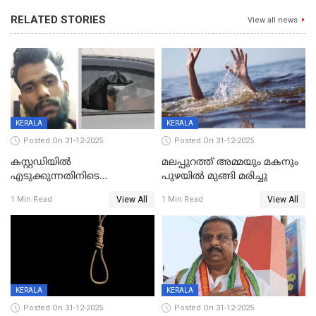
RELATED STORIES
View all news
KERALA
KERALA
Posted On 31-12-2025
Posted On 31-12-2025
കസ്റ്റഡിയിൽ
മലപ്പുറത്ത് അമ്മയും മകനും
എടുക്കുന്നതിനിടെ
പുഴയിൽ മുങ്ങി മരിച്ചു
വിലങ്ങുമായി രക്ഷപ്പെട്ട
View All
View All
1 Min Read
1 Min Read
വധശ്രമക്കേസ് പ്രതി പിടിയിൽ
KERALA
KERALA
Posted On 31-12-2025
Posted On 31-12-2025