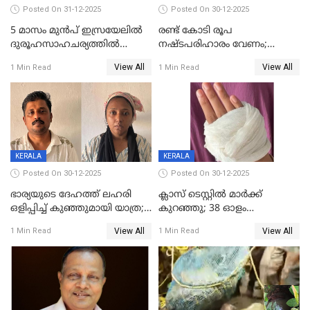
Posted On 31-12-2025
Posted On 30-12-2025
5 മാസം മുൻപ് ഇസ്രയേലിൽ
രണ്ട് കോടി രൂപ
ദുരൂഹസാഹചര്യത്തിൽ
നഷ്ടപരിഹാരം വേണം;
മരിച്ചനിലയിൽ കണ്ടെത്തിയ
ജിസിഡിഎക്ക് വക്കീൽ
View All
View All
1 Min Read
1 Min Read
മലയാളി യുവാവിന്റെ ഭാര്യയും
നോട്ടീസയച്ച് ഉമാ തോമസ്
മരിച്ചു
KERALA
KERALA
Posted On 30-12-2025
Posted On 30-12-2025
ഭാര്യയുടെ ദേഹത്ത് ലഹരി
ക്ലാസ് ടെസ്റ്റിൽ മാർക്ക്
ഒളിപ്പിച്ച് കുഞ്ഞുമായി യാത്ര;
കുറഞ്ഞു; 38 ഓളം
ഓട്ടോ വളഞ്ഞ് ദമ്പതികളെ
വിദ്യാർഥികളെ ട്യൂഷൻ
View All
View All
1 Min Read
1 Min Read
പിടികൂടി പൊലീസ്
സെന്ററിലെ അധ്യാപകന്‍
മർദിച്ചതായി പരാതി