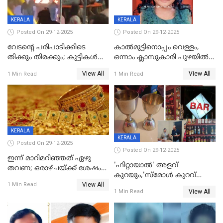
KERALA
KERALA
Posted On 29-12-2025
Posted On 29-12-2025
വേടന്റെ പരിപാടിക്കിടെ
കാൽമുട്ടിനൊപ്പം വെള്ളം,
തിക്കും തിരക്കും; കുട്ടികള്‍
ഒന്നാം ക്ലാസുകാരി പുഴയിൽ
ഉള്‍പ്പെടെ നിരവധി പേര്‍ക്ക്
മുങ്ങി മരിച്ചു; ദാരുണ സംഭവം
View All
View All
1 Min Read
1 Min Read
പരിക്ക്; പാളം മറികടന്ന
കുട്ടികൾക്കൊപ്പം
യുവാവ് ട്രെയിന്‍ തട്ടി മരിച്ചു
കളിക്കുന്നതിനിടെ
KERALA
KERALA
Posted On 29-12-2025
Posted On 29-12-2025
ഇന്ന് മാറിമറിഞ്ഞത് ഏഴു
'ഫിറ്റായാൽ' അളവ്
തവണ; ഒരാഴ്ചയ്ക്ക് ശേഷം
കുറയും,'സ്‌മോൾ കുറവ്
സ്വർണവിലയിൽ ഇടിവ്
View All
പിടികൂടി; ബാറിന് 25,000 രൂപ
1 Min Read
View All
1 Min Read
പിഴ