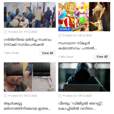
KERALA
Posted On 19-12-2025
Posted On 18-12-2025
ഗര്‍ഭിണിയെ മർദിച്ച സംഭവം;
സംസ്ഥാന സ്കൂൾ
SHOക്ക് സസ്പെൻഷൻ
കലോത്സവം: പന്തൽ
View All
കാൽനാട്ടൽ 20 ന്
1 Min Read
View All
1 Min Read
Posted On 18-12-2025
Posted On 18-12-2025
ആൾക്കൂട്ട
വീണ്ടും 'ഡിജിറ്റല്‍ അറസ്റ്റ്';
മർദനത്തിനിരയായ ഇതര
കൊച്ചിയില്‍ വനിതാ
സംസ്ഥാന തൊഴിലാളി മരിച്ചു;
ഡോക്ടര്‍ക്ക് നഷ്ടമായത് 6.38