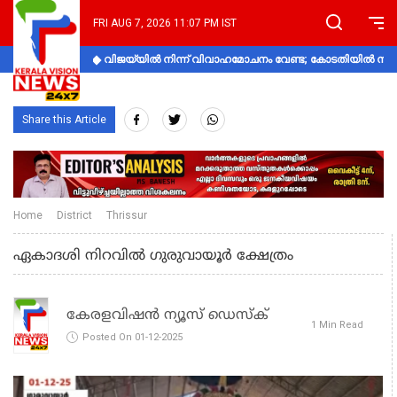
FRI AUG 7, 2026 11:07 PM IST
വിജയ്‌യിൽ നിന്ന് വിവാഹമോചനം വേണ്ട; കോടതിയിൽ നിലപാ
Share this Article
Home
District
Thrissur
ഏകാദശി നിറവിൽ ഗുരുവായൂർ ക്ഷേത്രം
കേരളവിഷൻ ന്യൂസ് ഡെസ്‌ക്
1 Min Read
Posted On 01-12-2025