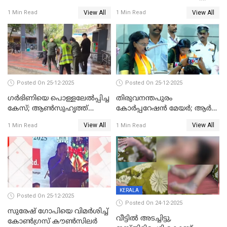
View All
View All
1 Min Read
1 Min Read
Posted On 25-12-2025
Posted On 25-12-2025
ഗര്‍ഭിണിയെ പൊള്ളലേല്‍പ്പിച്ച
തിരുവനന്തപുരം
കേസ്; ആണ്‍സുഹൃത്ത്
കോര്‍പ്പറേഷന്‍ മേയർ; ആര്‍
പിടിയില്‍
ശ്രീലേഖയ്ക്ക് മുൻതൂക്കം
View All
View All
1 Min Read
1 Min Read
KERALA
Posted On 25-12-2025
Posted On 24-12-2025
സുരേഷ് ഗോപിയെ വിമര്‍ശിച്ച്
വീട്ടിൽ അടച്ചിട്ടു,
കോണ്‍ഗ്രസ് കൗണ്‍സിലര്‍