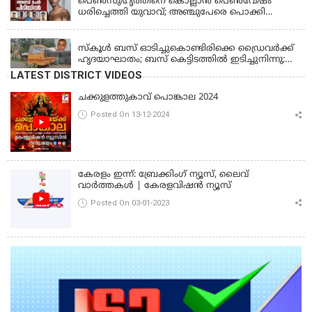
പെണ്‍സുഹൃത്തിനെ കൊല്ലാന്‍ പെണ്‍വേഷം
ധരിച്ചെത്തി യുവാവ്; അഞ്ചുപേരെ പൊക്കി
പൊലീസ്
KERALA
സ്കൂൾ ബസ് ഓടിച്ചുകൊണ്ടിരിക്കെ ഡ്രൈവർക്ക്
ഹൃദയാഘാതം; ബസ് കെട്ടിടത്തിൽ ഇടിച്ചുനിന്നു;
ഡ്രൈവർ മരിച്ചു, രണ്ട് കുട്ടികൾക്ക് പരിക്ക്
LATEST DISTRICT VIDEOS
ചക്കുളത്തുകാവ് പൊങ്കാല 2024
Posted On 13-12-2024
കേരളം ഇന്ന്: ബ്രേക്കിംഗ് ന്യൂസ്, ലൈവ്
വാർത്തകൾ | കേരളവിഷൻ ന്യൂസ്
Posted On 03-01-2023