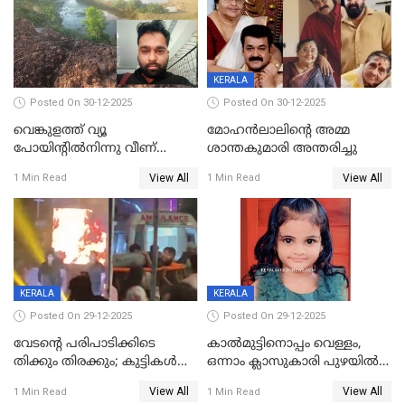
KERALA
Posted On 30-12-2025
Posted On 30-12-2025
വെങ്കുളത്ത് വ്യൂ
മോഹന്‍ലാലിന്‍റെ അമ്മ
പോയിന്റിൽനിന്നു വീണ്
ശാന്തകുമാരി അന്തരിച്ചു
യുവാവ് മരിച്ചു
View All
View All
1 Min Read
1 Min Read
KERALA
KERALA
Posted On 29-12-2025
Posted On 29-12-2025
വേടന്റെ പരിപാടിക്കിടെ
കാൽമുട്ടിനൊപ്പം വെള്ളം,
തിക്കും തിരക്കും; കുട്ടികള്‍
ഒന്നാം ക്ലാസുകാരി പുഴയിൽ
ഉള്‍പ്പെടെ നിരവധി പേര്‍ക്ക്
മുങ്ങി മരിച്ചു; ദാരുണ സംഭവം
View All
View All
1 Min Read
1 Min Read
പരിക്ക്; പാളം മറികടന്ന
കുട്ടികൾക്കൊപ്പം