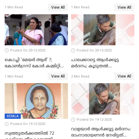
മെമ്പർ മരിച്ചു
View All
View All
1 Min Read
1 Min Read
Posted On 20-12-2025
Posted On 20-12-2025
കൊച്ചി 'മേയർ ആര്' ?;
പാലക്കാട്ടെ ആള്‍ക്കൂട്ട
കോണ്‍ഗ്രസ് കോര്‍ കമ്മിറ്റി
മര്‍ദനം; കൂടുതല്‍
യോഗം ചൊവ്വാഴ്ച
അറസ്റ്റുണ്ടാവും, മര്‍ദിച്ചത് 15
View All
View All
1 Min Read
2 Min Read
അംഗ സംഘമെന്ന് വിവരം
KERALA
Posted On 19-12-2025
Posted On 19-12-2025
വാളയാർ ആൾക്കൂട്ട മർദനം:
സ്വത്തുതര്‍ക്കത്തില്‍ 72
രാംനാരായണൻ നേരിട്ടത്