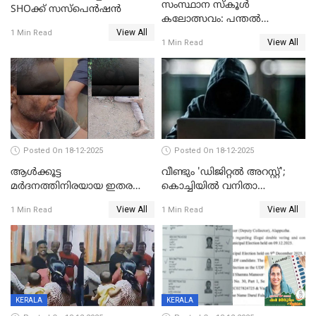
സംസ്ഥാന സ്കൂൾ
SHOക്ക് സസ്പെൻഷൻ
കലോത്സവം: പന്തൽ
View All
കാൽനാട്ടൽ 20 ന്
1 Min Read
View All
1 Min Read
Posted On 18-12-2025
Posted On 18-12-2025
ആൾക്കൂട്ട
വീണ്ടും 'ഡിജിറ്റല്‍ അറസ്റ്റ്';
മർദനത്തിനിരയായ ഇതര
കൊച്ചിയില്‍ വനിതാ
സംസ്ഥാന തൊഴിലാളി മരിച്ചു;
ഡോക്ടര്‍ക്ക് നഷ്ടമായത് 6.38
View All
View All
1 Min Read
1 Min Read
നടുക്കുന്ന സംഭവം
കോടി രൂപ
വാളയാറിൽ
KERALA
KERALA