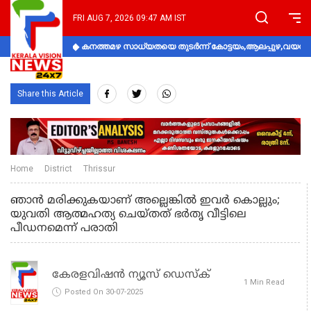
FRI AUG 7, 2026 09:47 AM IST
കനത്തമഴ സാധ്യതയെ തുടർന്ന് കോട്ടയം,ആലപ്പുഴ,വയനാട്
Share this Article
Home
District
Thrissur
ഞാന്‍ മരിക്കുകയാണ് അല്ലെങ്കില്‍ ഇവര്‍ കൊല്ലും;
യുവതി ആത്മഹത്യ ചെയ്തത് ഭര്‍തൃ വീട്ടിലെ
പീഡനമെന്ന് പരാതി
കേരളവിഷൻ ന്യൂസ് ഡെസ്‌ക്
1 Min Read
Posted On 30-07-2025