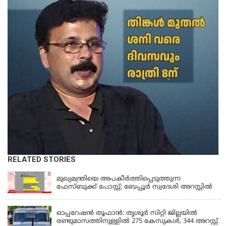
RELATED STORIES
KERALA
മുഖ്യമന്ത്രിയെ അപകീർത്തിപ്പെടുത്തുന്ന
ഫേസ്‌ബുക്ക് പോസ്റ്റ്; ബേപ്പൂർ സ്വദേശി അറസ്റ്റിൽ
KERALA
ഓപ്പറേഷൻ തൂഫാൻ: തൃശൂർ സിറ്റി ജില്ലയിൽ
രണ്ടുമാസത്തിനുള്ളിൽ 275 കേസുകൾ, 344 അറസ്റ്റ്