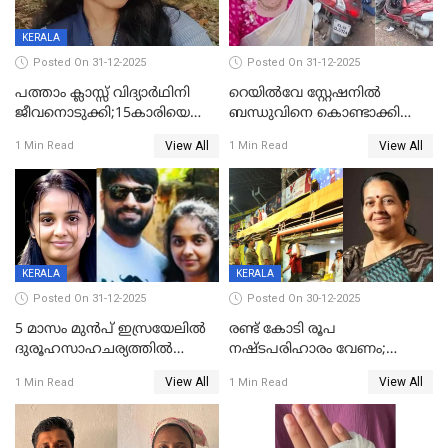
KERALA
Posted On 31-12-2025
Posted On 31-12-2025
പത്താം ക്ലാസ്സ് വിദ്യാര്‍ഥിനി
റെയിൽവേ സ്റ്റേഷനിൽ
ജീവനൊടുക്കി;15കാരിയെ
ബന്ധുവിനെ കൊണ്ടാക്കി
കണ്ടെത്തിയത്
മടങ്ങുന്നതിനിടെ ടോറസ്സ്
View All
View All
1 Min Read
1 Min Read
കിടപ്പുമുറിയില്‍ തൂങ്ങി മരിച്ച
ലോറി സ്കൂട്ടറിൽ ഇടിച്ചു :
നിലയിൽ
യുവതിക്ക് ദാരുണാന്ത്യം
KERALA
KERALA
Posted On 31-12-2025
Posted On 30-12-2025
5 മാസം മുൻപ് ഇസ്രയേലിൽ
രണ്ട് കോടി രൂപ
ദുരൂഹസാഹചര്യത്തിൽ
നഷ്ടപരിഹാരം വേണം;
മരിച്ചനിലയിൽ കണ്ടെത്തിയ
ജിസിഡിഎക്ക് വക്കീൽ
View All
View All
1 Min Read
1 Min Read
മലയാളി യുവാവിന്റെ ഭാര്യയും
നോട്ടീസയച്ച് ഉമാ തോമസ്
മരിച്ചു