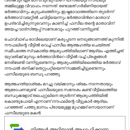
വർഷവും ഏഴ് മാസവും മുമ്പാണ് ഫസീലയും നൗഫലും 
തമ്മിലുള്ള വിവാഹം നടന്നത്. രണ്ടാമത് ഗർഭിണിയായത് 
ഭർത്താവിനും കുടുംബത്തിനും ഇഷ്ടമാവാത്തതിനെ തുടർന്ന് 
ഭർത്താവ് വയറ്റിൽ ചവിട്ടിയെന്നും ഭർത്താവിൻറെ മാതാവ് 
ഉപദ്രവിച്ചിരുന്നുവെന്നും കാണിച്ച്  ഫസീല തന്റെ മാതാവിന് 
അയച്ച വാട്സ്ആപ്പ് സന്ദേശവും പുറത്ത് വന്നിട്ടുണ്ട്.
ചൊവ്വാഴ്ച രാവിലെയാണ് കരുപ്പടന്ന നെടുങ്ങാണത്ത് കുന്നിൽ 
നൗഫലിന്റെ വീട്ടിൽ വെച്ച് ഫസീല ആത്മഹത്യ ചെയ്തത്. 
സമീപത്തെ സ്വകാര്യ ആശുപത്രിയിലാണ് ആദ്യം എത്തിച്ചത്. 
യുവതിക്ക് മുമ്പും ഭർത്താവിൻറെ വീട്ടിൽ വച്ച് പ്രശ്നങ്ങൾ
നേരിടേണ്ടി വന്നിട്ടുണ്ടെന്നും ആശുപത്രിയിലെത്തിയ ഭർത്താവ്
നൗഫൽ തനിക്ക് തെറ്റുപറ്റിയെന്ന് സമ്മതിച്ചിട്ടുണ്ടെന്നും
ഫസീലയുടെ ബന്ധു പറഞ്ഞു.
ആത്മഹത്യാശ്രമം മറച്ചു വയ്ക്കാനും ശ്രമം നടന്നതായും
ആരോപണമുണ്ട്. ഫസീലയുടെ സന്ദേശം കണ്ട് വീട്ടിലെത്തിയ
ബന്ധുക്കളോട് തലചുറ്റലിനെ തുടർന്ന് ആശുപത്രിയിൽ
കൊണ്ടുപോയി എന്നാണ് നൗഫലിന്റെ വീട്ടുകാർ ആദ്യം
പറഞ്ഞത്. പത്തു മാസം പ്രായമുള്ള മുഹമ്മദ് സെയാനാണ്
ഫസീലയുടെ മകൻ.
നിങ്ങൾ അറിയാൻ ആഗ്രഹിക്കുന്ന