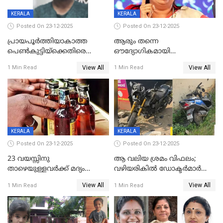
KERALA
KERALA
Posted On 23-12-2025
Posted On 23-12-2025
പ്രായപൂർത്തിയാകാത്ത
ആരും തന്നെ
പെൺകുട്ടിയ്ക്കെതിരെ
ഔദ്യോഗികമായി
ലൈംഗികാതിക്രമം; 36കാരന്
അറിയിച്ചിട്ടില്ല, മേയറെ
View All
View All
1 Min Read
1 Min Read
59 വർഷം തടവും 90,൦൦൦ രൂപ
കണ്ടെത്താൻ ഇന്ന് കോർ
പിഴയും ശിക്ഷ
കമ്മിറ്റി കൂടിയില്ല';
അതൃപ്തിയുമായി ദീപ്തി മേരി
വർഗീസ്
KERALA
KERALA
Posted On 23-12-2025
Posted On 23-12-2025
23 വയസ്സിനു
ആ വലിയ ശ്രമം വിഫലം;
താഴെയുള്ളവർക്ക് മദ്യം
വഴിയരികില്‍ ‌ഡോക്ടര്‍മാര്‍
നൽകിയതിനെതിരെ കർശന
ശസ്ത്രക്രിയ നടത്തിയ ലിനു
View All
View All
1 Min Read
1 Min Read
നടപടി;സ്ഥാപനങ്ങൾക്കെതിരെ
മരണത്തിന് കീഴടങ്ങി
രണ്ട് കേസുകൾ