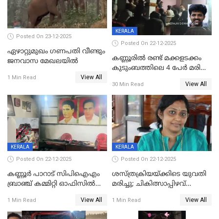
KERALA
Posted On 23-12-2025
Posted On 22-12-2025
ഏഴാറ്റുമുഖം ഗണപതി വീണ്ടും
കണ്ണൂരിൽ രണ്ട് മക്കളടക്കം
ജനവാസ മേഖലയിൽ
കുടുംബത്തിലെ 4 പേർ മരിച്ച
View All
നിലയിൽ
1 Min Read
View All
30 Min Read
KERALA
KERALA
Posted On 22-12-2025
Posted On 22-12-2025
കണ്ണൂർ പാറാട് സിപിഐഎം
ശസ്ത്രക്രിയയ്‌ക്കിടെ യുവതി
ബ്രാഞ്ച് കമ്മിറ്റി ഓഫിസിൽ
മരിച്ചു; ചികിത്സാപ്പിഴവ്
തീയിട്ടു; നേതാക്കളുടെ
ആരോപിച്ച് ബന്ധുക്കൾ;
View All
View All
1 Min Read
1 Min Read
ചിത്രങ്ങളടക്കം കത്തിയ
സംഭവം മാവേലിക്കരയിൽ
നിലയിൽ