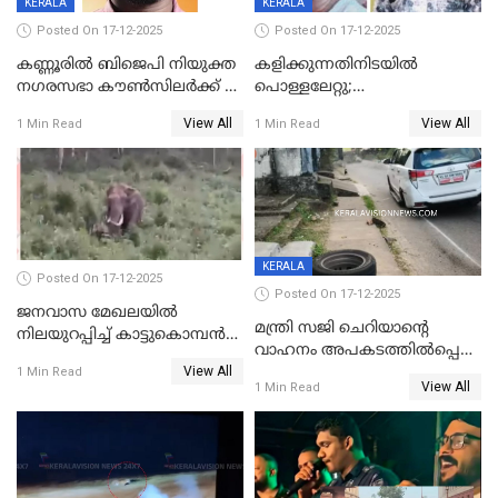
KERALA
KERALA
Posted On 17-12-2025
Posted On 17-12-2025
കണ്ണൂരിൽ ബിജെപി നിയുക്ത
കളിക്കുന്നതിനിടയിൽ
നഗരസഭാ കൗൺസിലർക്ക് 36
പൊള്ളലേറ്റു;
വർഷം തടവുശിക്ഷ
ചികിത്സയിലായിരുന്ന രണ്ടാം
View All
View All
1 Min Read
1 Min Read
ക്ലാസ് വിദ്യാർത്ഥിനി മരിച്ചു
KERALA
Posted On 17-12-2025
Posted On 17-12-2025
ജനവാസ മേഖലയില്‍
മന്ത്രി സജി ചെറിയാന്റെ
നിലയുറപ്പിച്ച് കാട്ടുകൊമ്പന്‍
വാഹനം അപകടത്തിൽപ്പെട്ടു;
പടയപ്പ
View All
മന്ത്രിയും സംഘവും
1 Min Read
View All
1 Min Read
രക്ഷപ്പെട്ടത് തലനാരിടയ്ക്ക്