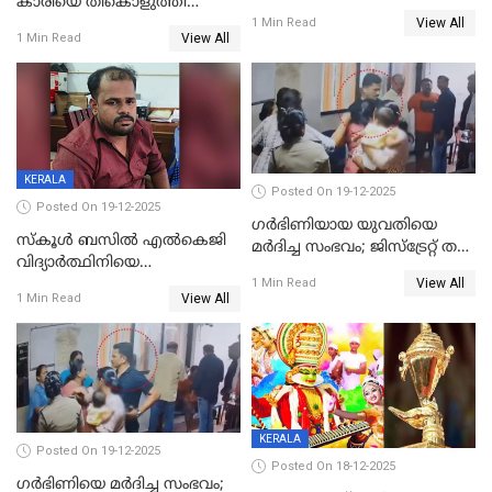
കാരിയെ തീകൊളുത്തി
കൊടും ക്രൂരത; ശരീരത്തിൽ
View All
കൊന്നു;
1 Min Read
നാൽപ്പതിലേറെ
View All
1 Min Read
ക്രൂരകൊലപാതകത്തില്‍
മുറിവുകളെന്ന് പോസ്റ്റ്‌മോർട്ടം
സഹോദരിപുത്രന് ജീവപര്യന്തം
റിപ്പോർട്ട്
KERALA
Posted On 19-12-2025
Posted On 19-12-2025
ഗര്‍ഭിണിയായ യുവതിയെ
സ്കൂൾ ബസിൽ എൽകെജി
മര്‍ദിച്ച സംഭവം; ജിസ്‌ട്രേറ്റ് തല
വിദ്യാര്‍ത്ഥിനിയെ
അന്വേഷണം വേണമെന്ന്
View All
ലൈംഗികമായി ഉപദ്രവിച്ചു;
1 Min Read
യുവതി
View All
1 Min Read
ക്ലീനര്‍ പിടിയിൽ
KERALA
Posted On 19-12-2025
Posted On 18-12-2025
ഗര്‍ഭിണിയെ മർദിച്ച സംഭവം;