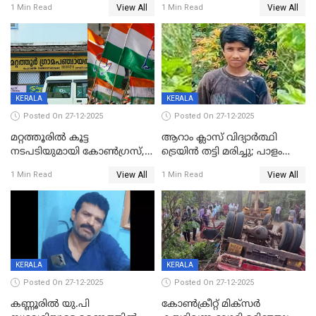
View All
View All
1 Min Read
1 Min Read
മാനസികപീഡനമെന്ന് കുറിപ്പ്
സുഹൃത്തും പൊലീസ്
കസ്റ്റഡിയിൽ
KERALA
KERALA
Posted On 27-12-2025
Posted On 27-12-2025
മറ്റത്തൂരിൽ കൂട്ട
ആറാം ക്ലാസ് വിദ്യാർത്ഥി
നടപടിയുമായി കോണ്‍ഗ്രസ്,
ട്രെയിൻ തട്ടി മരിച്ചു; പാളം
ബിജെപി പാളയത്തിലെത്തിയ
മുറിച്ചുകടക്കുന്നതിനിടെ
View All
View All
1 Min Read
1 Min Read
എട്ട് പേര്‍ ഉള്‍പ്പെടെ
അപകടം മലപ്പുറത്ത്
പത്തുപേരെ പുറത്താക്കി,
ചൊവ്വന്നൂരിലും നടപടി
KERALA
KERALA
Posted On 27-12-2025
Posted On 27-12-2025
കണ്ണൂരിൽ യു.പി
കോണ്‍ക്രീറ്റ് മിക്‌സര്‍