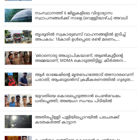
KERALA
സംസ്ഥാനത്ത് 6 ജില്ലകളിലെ വിദ്യാഭ്യാസ
സ്ഥാപനങ്ങൾക്ക് നാളെ (വെള്ളിയാഴ്ച) അവധി
KERALA
തൃശൂരിൽ സ്വകാര്യബസ് വാഹനങ്ങളില്‍ ഇടിച്ച്
അപകടം: 18കാരി ഉൾപ്പെടെ രണ്ട് മരണം,
പത്തോളം പേർക്ക് പരിക്ക്
KERALA
'ഞാനൊരു അധ്യാപികയാണ്, ആണ്‍കുട്ടീന്റെ
അമ്മയാണ്‌, MDMA കൊടുത്തിട്ടില്ല; കീർത്തന
മാധ്യമങ്ങളോട്; പൊലീസ് കസ്റ്റഡിയിൽ വിട്ട്
കോടതി, ജാമ്യാപേക്ഷ തള്ളി
ആര്‍ രാജേഷിന്റെ മൃതദേഹത്തോട് അനാദരവെന്ന്
പരാതി; ആംബുലന്‍സ് ക്രമീകരണത്തില്‍ ഗുരുതര
വീഴ്ച; മൃതദേഹം ചാവക്കാട് വരെ എത്തിച്ചത്
ഫ്രീസര്‍ സംവിധാനം ഇല്ലാതെയെന്നും ആരോപണം
യുവതിയെ കൊലപ്പെടുത്താൻ പെൺവേഷം
ധരിച്ചെത്തി; അഞ്ചംഗ സംഘം പിടിയിൽ
അതിരപ്പിള്ളി പുളിയിലപ്പാറയിൽ പലചരക്ക്
കടതകർത്ത് കാട്ടാന
KERALA