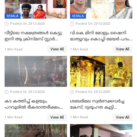
KERALA
KERALA
Posted On 23-12-2025
Posted On 23-12-2025
വീട്ടിലെ നക്ഷത്രങ്ങൾ കെട്ടു;
വി.കെ മിനി മോളും ഷൈനി
ഇനി ആ ക്രിസ്മസ് സ്റ്റാർ
മാത്യുവും കൊച്ചി മേയർ പദം
മാത്രം; പൈതങ്ങൾക്ക്
പങ്കിടും; ദീപ്തി മേരി വർഗീസ്
View All
View All
1 Min Read
1 Min Read
വേണ്ടിയുള്ള
മേയറാകില്ല
പിടിവലിക്കിടയിൽ
അപ്പൂപ്പനെതിരെ പോക്സോ
കേസ് ഒടുവിൽ 4 ജീവനുകൾ
പൊലിഞ്ഞു
Posted On 23-12-2025
Posted On 23-12-2025
കട കത്തിച്ച് കളയും,
ശബരിമല സ്വര്‍ണക്കവര്‍ച്ച
പറവൂരില്‍ ഭീകരാന്തരീക്ഷം
കേസ്; ദുരൂഹത കൂട്ടി
സൃഷ്ടിച്ച് കുട്ടി ലഹരിസംഘം
വിദേശവ്യവസായിയുടെ മൊഴി
View All
View All
1 Min Read
1 Min Read