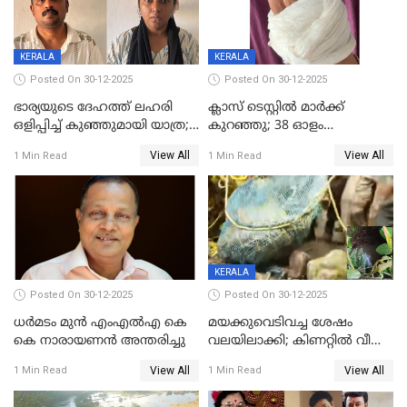
KERALA
KERALA
Posted On 30-12-2025
Posted On 30-12-2025
ഭാര്യയുടെ ദേഹത്ത് ലഹരി
ക്ലാസ് ടെസ്റ്റിൽ മാർക്ക്
ഒളിപ്പിച്ച് കുഞ്ഞുമായി യാത്ര;
കുറഞ്ഞു; 38 ഓളം
ഓട്ടോ വളഞ്ഞ് ദമ്പതികളെ
വിദ്യാർഥികളെ ട്യൂഷൻ
View All
View All
1 Min Read
1 Min Read
പിടികൂടി പൊലീസ്
സെന്ററിലെ അധ്യാപകന്‍
മർദിച്ചതായി പരാതി
KERALA
Posted On 30-12-2025
Posted On 30-12-2025
ധർമടം മുൻ എംഎല്‍എ കെ
മയക്കുവെടിവച്ച ശേഷം
കെ നാരായണന്‍ അന്തരിച്ചു
വലയിലാക്കി; കിണറ്റിൽ വീണ
കടുവയെ പുറത്തെത്തിച്ചു
View All
View All
1 Min Read
1 Min Read