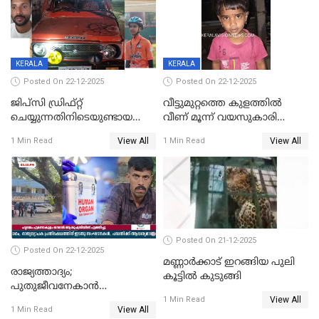
KERALA
KERALA
Posted On 22-12-2025
Posted On 22-12-2025
ജിപ്സി ഡ്രിഫ്റ്റ്
വീട്ടുമുറ്റത്തെ കുളത്തിൽ
ചെയ്യുന്നതിനിടെയുണ്ടായ
വീണ് മൂന്ന് വയസുകാരി
അപകടം; 14 വയസുകാരന്
മരിച്ചു
View All
View All
1 Min Read
1 Min Read
ദാരുണാന്ത്യം; ജീപ്സി
ഓടിച്ചയാൾ അറസ്റ്റിൽ.
Posted On 21-12-2025
Posted On 22-12-2025
മണ്ണാർക്കാട് ഇറങ്ങിയ പുലി
രാജ്യത്താദ്യം;
കൂട്ടിൽ കുടുങ്ങി
പുതുജീവനേകാൻ
View All
ഷിബുവിന്റെ ഹൃദയം
1 Min Read
View All
1 Min Read
എറണാകുളം സർക്കാർ