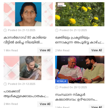
ജനറൽ
ആശുപത്രിയിലെത്തിച്ചു
Posted On 21-12-2025
Posted On 21-12-2025
കാസർഗോഡ് 80 കാരിയെ
ഭക്തിയും പ്രകൃതിയും
വീട്ടിൽ മരിച്ച നിലയിൽ
ഒന്നാകുന്ന അപൂര്‍വ്വ കാഴ്ച;
കണ്ടെത്തി
ഭക്തർക്ക്
View All
View All
1 Min Read
2 Min Read
കാഴ്ചാനുഭവമൊരുക്കി
ശബരീ നന്ദനം
KERALA
Posted On 21-12-2025
Posted On 20-12-2025
പാലക്കാട്‌
സംസ്ഥാന സ്കൂൾ
ആൾകൂട്ടക്കൊലപാതകം;
കലോത്സവം: ഉദ്ഘാടനം
അന്വേഷണം
View All
മുഖ്യമന്ത്രി, സമാപനത്തിൽ
2 Min Read
ഊർജ്ജിതമാക്കിമാക്കി
View All
1 Min Read