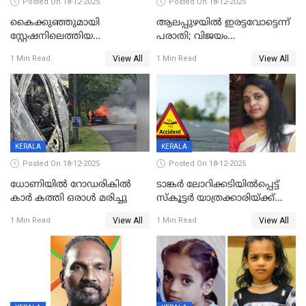
Posted On 18-12-2025
Posted On 18-12-2025
കൈക്കുഞ്ഞുമായി
ആലപ്പുഴയിൽ ഇരട്ടവോട്ടെന്ന്
സ്റ്റേഷനിലെത്തിയ
പരാതി; വിജയം
യുവതിയ്ക്ക് മർദ്ദനം; സിഐ
റദ്ദാക്കണമെന്ന് വലിയമരം
View All
View All
1 Min Read
1 Min Read
കരണത്തടിച്ചു; CC ടിവി
വാർഡിലെ എൽഡിഎഫ്
ദൃശ്യങ്ങൾ പുറത്ത്
സ്ഥാനാർത്ഥി
KERALA
KERALA
Posted On 18-12-2025
Posted On 18-12-2025
ധോണിയിൽ റോഡരികിൽ
ടാങ്കർ ലോറിക്കടിയിൽപ്പെട്ട്
കാർ കത്തി ഒരാൾ മരിച്ചു
സ്കൂട്ടർ യാത്രക്കാരിയ്ക്ക്
ദാരുണാന്ത്യം; അപകടം
View All
View All
1 Min Read
1 Min Read
കണ്ടോത്ത് ദേശീയ പാതയിൽ