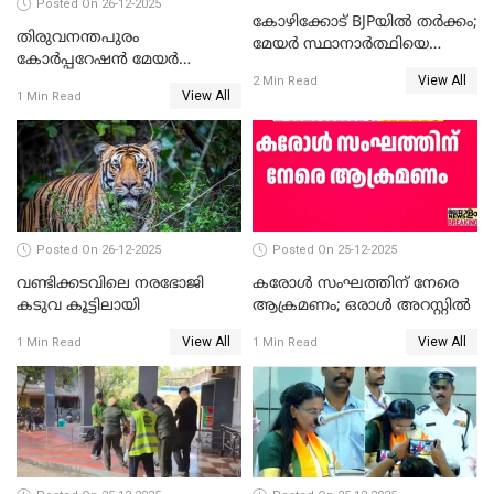
Posted On 26-12-2025
കോഴിക്കോട് BJPയിൽ തർക്കം;
തിരുവനന്തപുരം
മേയർ സ്ഥാനാർത്ഥിയെ
കോര്‍പ്പറേഷന്‍ മേയര്‍
പരസ്യമായി പ്രഖ്യാപിച്ചില്ല
View All
തെരഞ്ഞെടുപ്പ്; സിപിഐഎം
2 Min Read
View All
1 Min Read
ഹൈക്കോടതിയിലേക്ക്;
സത്യപ്രതിജ്ഞ ചടങ്ങില്‍
ചട്ടലംഘനമെന്ന് പാർട്ടി
Posted On 26-12-2025
Posted On 25-12-2025
വണ്ടിക്കടവിലെ നരഭോജി
കരോള്‍ സംഘത്തിന് നേരെ
കടുവ കൂട്ടിലായി
ആക്രമണം; ഒരാള്‍ അറസ്റ്റില്‍
View All
View All
1 Min Read
1 Min Read