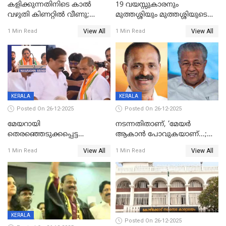
കളിക്കുന്നതിനിടെ കാൽ
19 വയസ്സുകാരനും
വഴുതി കിണറ്റിൽ വീണു;
മുത്തശ്ശിയും മുത്തശ്ശിയുടെ
ഒന്നര വയസ്സുകാരന്
സഹോദരിയും വീട്ടിൽ തൂങ്ങി
View All
View All
1 Min Read
1 Min Read
ദാരുണാന്ത്യം
മരിച്ചനിലയിൽ
KERALA
KERALA
Posted On 26-12-2025
Posted On 26-12-2025
മേയറായി
നടന്നതിതാണ്, ‘മേയർ
തെരഞ്ഞെടുക്കപ്പെട്ട
ആകാൻ പോവുകയാണ്...;
ശേഷമുള്ള പി ഇന്ദിരയുടെ
ആവട്ടെ, അഭിനന്ദനങ്ങൾ’;
View All
View All
1 Min Read
1 Min Read
ആദ്യ വോട്ട് അസാധു; കണ്ണൂർ
മുഖ്യമന്ത്രിയുടെ ഓഫീസ്
ഡെപ്യൂട്ടി മേയർ സ്ഥാനത്ത്
തന്നെ വിശദീകരിയ്ക്കുന്നു;
താഹിറിന് വിജയം
സത്യമിതാണ്
KERALA
Posted On 26-12-2025