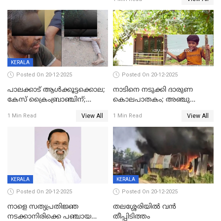
മുഖ്യാതിഥിയായി
ക്രൈംബ്രാഞ്ച്
മോഹൻലാൽ
KERALA
Posted On 20-12-2025
Posted On 20-12-2025
പാലക്കാട് ആൾക്കൂട്ടക്കൊല;
നാടിനെ നടുക്കി ദാരുണ
കേസ് ക്രൈംബ്രാഞ്ചിന്;
കൊലപാതകം; അഞ്ചു
DYSPയുടെ നേതൃത്വത്തിൽ
വയസ്സുകാരനെ 'അമ്മ
View All
View All
1 Min Read
1 Min Read
അന്വേഷിക്കും
കഴുത്തുഞെരിച്ച് കൊന്നു
KERALA
KERALA
Posted On 20-12-2025
Posted On 20-12-2025
നാളെ സത്യപ്രതിജ്ഞ
തലശ്ശേരിയിൽ വൻ
നടക്കാനിരിക്കെ പഞ്ചായത്ത്
തീപ്പിടിത്തം