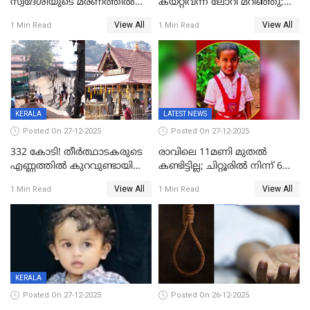
സ്വദേശിയുടെ മരണത്തിൽ
കയറ്റിവന്ന ലോറി മറിഞ്ഞു;
അഞ്ചംഗ സംഘത്തിനെതിരെ
രണ്ടുപേര്‍ക്ക് ദാരുണാന്ത്യം;
View All
View All
1 Min Read
1 Min Read
കേസ്; തർക്കമുണ്ടായത്
അപകടം കണ്ണൂരിൽ
ഫേഷ്യലിന് 300 രൂപ
ആവശ്യപ്പെട്ടതിനെച്ചൊല്ലി
KERALA
LATEST NEWS
Posted On 27-12-2025
Posted On 27-12-2025
332 കോടി! തീർത്ഥാടകരുടെ
രാവിലെ 11മണി മുതൽ
എണ്ണത്തിൽ കുറവുണ്ടായിട്ടും
കണ്ടിട്ടില്ല; ചിറ്റൂരിൽ നിന്ന് 6
ശബരിമലയിൽ വരുമാനം
വയസ്സുകാരനെ കാണാതായി
View All
View All
1 Min Read
1 Min Read
കുതിച്ചുയരുന്നു
KERALA
Posted On 27-12-2025
Posted On 26-12-2025