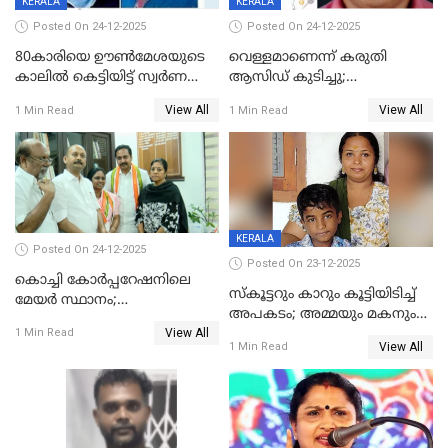
KERALA
KERALA
Posted On 24-12-2025
Posted On 24-12-2025
80കാരിയെ ഊൺമേശയുടെ
വെള്ളമാണെന്ന് കരുതി
കാലിൽ കെട്ടിയിട്ട് സ്വർണവും
ആസിഡ് കുടിച്ചു;
പണവും കവർന്നു;
ചികിത്സയിലിരുന്ന ആള്‍
View All
View All
1 Min Read
1 Min Read
കൊച്ചുമകനും സുഹൃത്തും
മരിച്ചു
അറസ്റ്റിൽ
KERALA
Posted On 24-12-2025
Posted On 23-12-2025
കൊച്ചി കോര്‍പ്പറേഷനിലെ
സ്കൂട്ടറും കാറും കൂട്ടിയിടിച്ച്
മേയര്‍ സ്ഥാനം;
അപകടം; അമ്മയും മകനും
കോണ്‍ഗ്രസില്‍ അതൃപതി
View All
മരിച്ചു, മറ്റൊരു മകൻ
1 Min Read
രൂക്ഷം
View All
1 Min Read
ഗുരുതരാവസ്ഥയിൽ