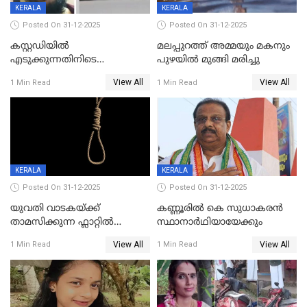
KERALA
KERALA
Posted On 31-12-2025
Posted On 31-12-2025
കസ്റ്റഡിയിൽ
മലപ്പുറത്ത് അമ്മയും മകനും
എടുക്കുന്നതിനിടെ
പുഴയിൽ മുങ്ങി മരിച്ചു
വിലങ്ങുമായി രക്ഷപ്പെട്ട
View All
View All
1 Min Read
1 Min Read
വധശ്രമക്കേസ് പ്രതി പിടിയിൽ
KERALA
KERALA
Posted On 31-12-2025
Posted On 31-12-2025
യുവതി വാടകയ്ക്ക്
കണ്ണൂരിൽ കെ സുധാകരൻ
താമസിക്കുന്ന ഫ്ലാറ്റില്‍
സ്ഥാനാർഥിയായേക്കും
തൂങ്ങിമരിച്ച നിലയില്‍;
View All
View All
1 Min Read
1 Min Read
സംഭവം കൈതപ്പൊയിലില്‍