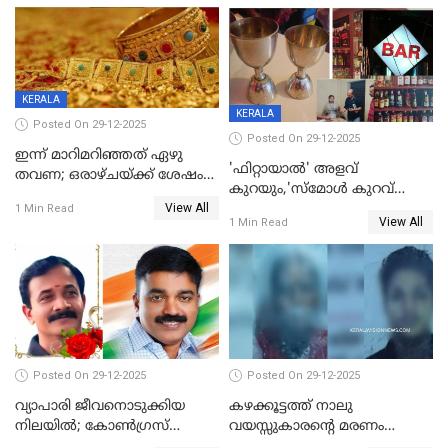
യുവാവ് ട്രെയിന്‍ തട്ടി മരിച്ചു
കളിക്കുന്നതിനിടെ
KERALA
KERALA
Posted On 29-12-2025
Posted On 29-12-2025
ഇന്ന് മാറിമറിഞ്ഞത് ഏഴു
'ഫിറ്റായാൽ' അളവ്
തവണ; ഒരാഴ്ചയ്ക്ക് ശേഷം
കുറയും,'സ്‌മോൾ കുറവ്
സ്വർണവിലയിൽ ഇടിവ്
View All
പിടികൂടി; ബാറിന് 25,000 രൂപ
1 Min Read
View All
1 Min Read
പിഴ
Posted On 29-12-2025
Posted On 29-12-2025
വ്യാപാരി ജീവനൊടുക്കിയ
കഴക്കൂട്ടത്ത് നാലു
നിലയില്‍; കോണ്‍ഗ്രസ്
വയസ്സുകാരന്റെ മരണം
കൗണ്‍സിലറുടെ
കൊലപാതകം: അമ്മയും