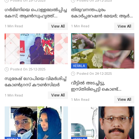
Posted On 25-12-2025
Posted On 25-12-2025
ഗര്‍ഭിണിയെ പൊള്ളലേല്‍പ്പിച്ച
തിരുവനന്തപുരം
കേസ്; ആണ്‍സുഹൃത്ത്
കോര്‍പ്പറേഷന്‍ മേയർ; ആര്‍
പിടിയില്‍
ശ്രീലേഖയ്ക്ക് മുൻതൂക്കം
View All
View All
1 Min Read
1 Min Read
KERALA
Posted On 25-12-2025
Posted On 24-12-2025
സുരേഷ് ഗോപിയെ വിമര്‍ശിച്ച്
വീട്ടിൽ അടച്ചിട്ടു,
കോണ്‍ഗ്രസ് കൗണ്‍സിലര്‍
ഇസ്തിരിപ്പെട്ടി കൊണ്ട്
View All
പൊള്ളിച്ചു; 8 മാസം
1 Min Read
View All
1 Min Read
ഗർഭിണിയായ യുവതിക്ക് ക്രൂര
മർദനം