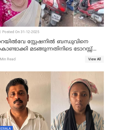
Posted On 31-12-2025
റെയിൽവേ സ്റ്റേഷനിൽ ബന്ധുവിനെ
ൊണ്ടാക്കി മടങ്ങുന്നതിനിടെ ടോറസ്സ്
ോറി സ്കൂട്ടറിൽ ഇടിച്ചു : യുവതിക്ക്
 Min Read
View All
ാരുണാന്ത്യം
KERALA