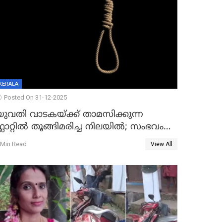
KERALA
Posted On 31-12-2025
യുവതി വാടകയ്ക്ക് താമസിക്കുന്ന
്ലാറ്റില്‍ തൂങ്ങിമരിച്ച നിലയില്‍; സംഭവം
കൈതപ്പൊയിലില്‍
 Min Read
View All