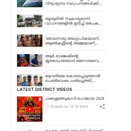
വിദ്യാഭ്യാസ സ്ഥാപനങ്ങൾക്ക്
നാളെ (വെള്ളിയാഴ്ച) അവധി
KERALA
തൃശൂരിൽ സ്വകാര്യബസ്
വാഹനങ്ങളില്‍ ഇടിച്ച് അപകടം:
18കാരി ഉൾപ്പെടെ രണ്ട് മരണം,
KERALA
പത്തോളം പേർക്ക് പരിക്ക്
'ഞാനൊരു അധ്യാപികയാണ്,
ആണ്‍കുട്ടീന്റെ അമ്മയാണ്‌,
MDMA കൊടുത്തിട്ടില്ല; കീർത്തന
മാധ്യമങ്ങളോട്; പൊലീസ്
ആര്‍ രാജേഷിന്റെ
കസ്റ്റഡിയിൽ വിട്ട് കോടതി,
മൃതദേഹത്തോട് അനാദരവെന്ന്
ജാമ്യാപേക്ഷ തള്ളി
പരാതി; ആംബുലന്‍സ്
ക്രമീകരണത്തില്‍ ഗുരുതര
വീഴ്ച; മൃതദേഹം ചാവക്കാട്
യുവതിയെ കൊലപ്പെടുത്താൻ
വരെ എത്തിച്ചത് ഫ്രീസര്‍
പെൺവേഷം ധരിച്ചെത്തി;
സംവിധാനം ഇല്ലാതെയെന്നും
അഞ്ചംഗ സംഘം പിടിയിൽ
LATEST DISTRICT VIDEOS
ആരോപണം
ചക്കുളത്തുകാവ് പൊങ്കാല 2024
Posted On 13-12-2024