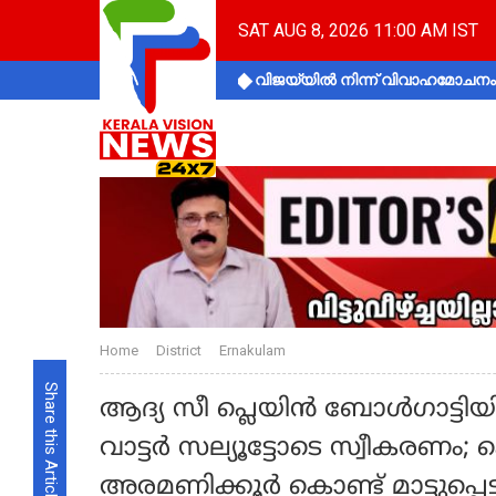
SAT AUG 8, 2026 11:00 AM IST
വിജയ്‌യിൽ നിന്ന് വിവാഹമോചനം 
Home
District
Ernakulam
Share this Article
ആദ്യ സീ പ്ലെയിന്‍ ബോള്‍ഗാട്ടിയ
വാട്ടര്‍ സല്യൂട്ടോടെ സ്വീകരണം; ക
അരമണിക്കൂര്‍ കൊണ്ട് മാട്ടുപ്പെട്