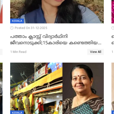
KERALA
Posted On 31-12-2025
പത്താം ക്ലാസ്സ് വിദ്യാര്‍ഥിനി
ജീവനൊടുക്കി;15കാരിയെ കണ്ടെത്തിയത്
ക
കിടപ്പുമുറിയില്‍ തൂങ്ങി മരിച്ച നിലയിൽ
ല
1 Min Read
1
View All
ദ
KERALA