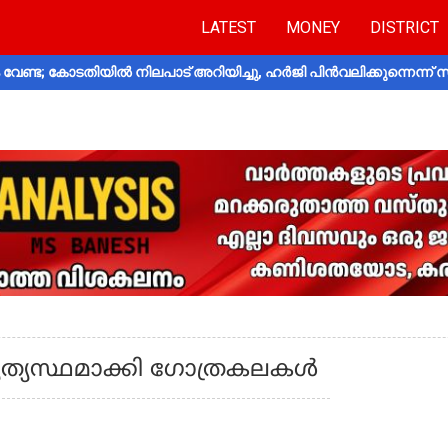
LATEST
MONEY
DISTRICT
വേണ്ട; കോടതിയിൽ നിലപാട് അറിയിച്ചു, ഹർജി പിൻവലിക്കുന്നെന്ന്
ത്യസ്ഥമാക്കി ഗോത്രകലകള്‍