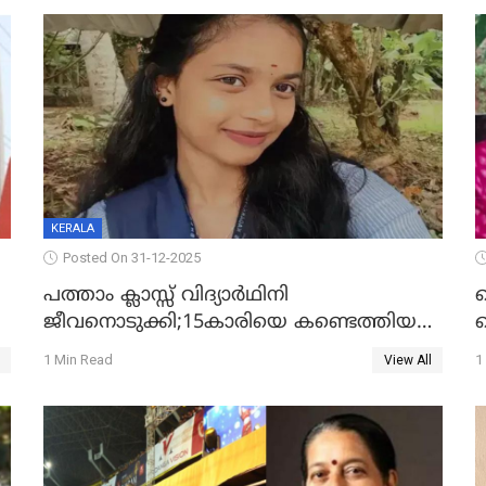
KERALA
Posted On 31-12-2025
പത്താം ക്ലാസ്സ് വിദ്യാര്‍ഥിനി
ജീവനൊടുക്കി;15കാരിയെ കണ്ടെത്തിയത്
ക
കിടപ്പുമുറിയില്‍ തൂങ്ങി മരിച്ച നിലയിൽ
ല
1 Min Read
1
View All
ദ