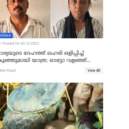
KERALA
Posted On 30-12-2025
ാര്യയുടെ ദേഹത്ത് ലഹരി ഒളിപ്പിച്ച്
കുഞ്ഞുമായി യാത്ര; ഓട്ടോ വളഞ്ഞ്
ദമ്പതികളെ പിടികൂടി പൊലീസ്
 Min Read
View All