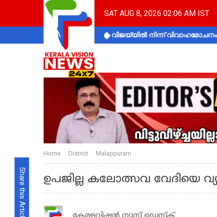
SAT AUG 8, 2026 02:06 AM IST
വിജയ്‌യിൽ നിന്ന് വിവാഹമോചനം 
Home
District
Malappuram
Share this Article
ഉപജില്ല കലോത്സവ വേദിയെ വ്യ
കേരളവിഷൻ ന്യൂസ് ഡെസ്‌ക്