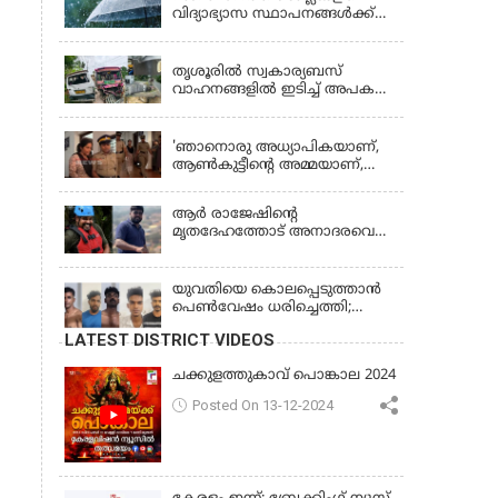
വിദ്യാഭ്യാസ സ്ഥാപനങ്ങൾക്ക്
നാളെ (വെള്ളിയാഴ്ച) അവധി
KERALA
തൃശൂരിൽ സ്വകാര്യബസ്
വാഹനങ്ങളില്‍ ഇടിച്ച് അപകടം:
18കാരി ഉൾപ്പെടെ രണ്ട് മരണം,
KERALA
പത്തോളം പേർക്ക് പരിക്ക്
'ഞാനൊരു അധ്യാപികയാണ്,
ആണ്‍കുട്ടീന്റെ അമ്മയാണ്‌,
MDMA കൊടുത്തിട്ടില്ല; കീർത്തന
മാധ്യമങ്ങളോട്; പൊലീസ്
ആര്‍ രാജേഷിന്റെ
കസ്റ്റഡിയിൽ വിട്ട് കോടതി,
മൃതദേഹത്തോട് അനാദരവെന്ന്
ജാമ്യാപേക്ഷ തള്ളി
പരാതി; ആംബുലന്‍സ്
ക്രമീകരണത്തില്‍ ഗുരുതര
വീഴ്ച; മൃതദേഹം ചാവക്കാട്
യുവതിയെ കൊലപ്പെടുത്താൻ
വരെ എത്തിച്ചത് ഫ്രീസര്‍
പെൺവേഷം ധരിച്ചെത്തി;
സംവിധാനം ഇല്ലാതെയെന്നും
അഞ്ചംഗ സംഘം പിടിയിൽ
LATEST DISTRICT VIDEOS
ആരോപണം
ചക്കുളത്തുകാവ് പൊങ്കാല 2024
Posted On 13-12-2024