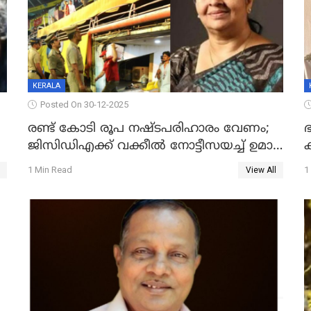
KERALA
Posted On 30-12-2025
രണ്ട് കോടി രൂപ നഷ്ടപരിഹാരം വേണം;
ഭ
ജിസിഡിഎക്ക് വക്കീൽ നോട്ടീസയച്ച് ഉമാ
തോമസ്
1 Min Read
1
View All