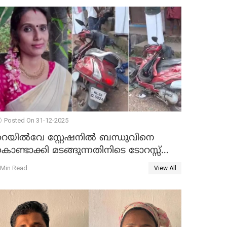
Posted On 31-12-2025
റെയിൽവേ സ്റ്റേഷനിൽ ബന്ധുവിനെ
ൊണ്ടാക്കി മടങ്ങുന്നതിനിടെ ടോറസ്സ്
ോറി സ്കൂട്ടറിൽ ഇടിച്ചു : യുവതിക്ക്
 Min Read
View All
ാരുണാന്ത്യം