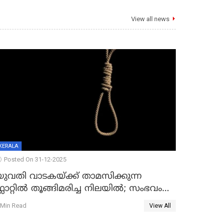
View all news
KERALA
Posted On 31-12-2025
യുവതി വാടകയ്ക്ക് താമസിക്കുന്ന
്ലാറ്റില്‍ തൂങ്ങിമരിച്ച നിലയില്‍; സംഭവം
കൈതപ്പൊയിലില്‍
 Min Read
View All