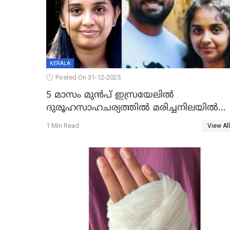
KERALA
Posted On 31-12-2025
5 മാസം മുൻപ് ഇസ്രയേലിൽ
ദുരൂഹസാഹചര്യത്തിൽ മരിച്ചനിലയിൽ
കണ്ടെത്തിയ മലയാളി യുവാവിന്റെ
1 Min Read
View All
ഭാര്യയും മരിച്ചു