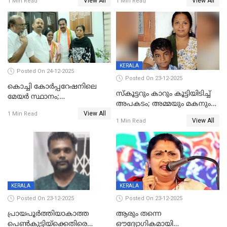
View All
View All
1 Min Read
1 Min Read
കൊച്ചുമകനും സുഹൃത്തും
മരിച്ചു
അറസ്റ്റിൽ
KERALA
Posted On 24-12-2025
Posted On 23-12-2025
കൊച്ചി കോര്‍പ്പറേഷനിലെ
സ്കൂട്ടറും കാറും കൂട്ടിയിടിച്ച്
മേയര്‍ സ്ഥാനം;
അപകടം; അമ്മയും മകനും
കോണ്‍ഗ്രസില്‍ അതൃപതി
View All
മരിച്ചു, മറ്റൊരു മകൻ
1 Min Read
രൂക്ഷം
View All
1 Min Read
ഗുരുതരാവസ്ഥയിൽ
KERALA
KERALA
Posted On 23-12-2025
Posted On 23-12-2025
പ്രായപൂർത്തിയാകാത്ത
ആരും തന്നെ
പെൺകുട്ടിയ്ക്കെതിരെ
ഔദ്യോഗികമായി