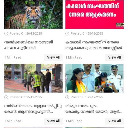
സത്യപ്രതിജ്ഞ ചടങ്ങില്‍
ചട്ടലംഘനമെന്ന് പാർട്ടി
Posted On 26-12-2025
Posted On 25-12-2025
വണ്ടിക്കടവിലെ നരഭോജി
കരോള്‍ സംഘത്തിന് നേരെ
കടുവ കൂട്ടിലായി
ആക്രമണം; ഒരാള്‍ അറസ്റ്റില്‍
View All
View All
1 Min Read
1 Min Read
Posted On 25-12-2025
Posted On 25-12-2025
ഗര്‍ഭിണിയെ പൊള്ളലേല്‍പ്പിച്ച
തിരുവനന്തപുരം
കേസ്; ആണ്‍സുഹൃത്ത്
കോര്‍പ്പറേഷന്‍ മേയർ; ആര്‍
പിടിയില്‍
ശ്രീലേഖയ്ക്ക് മുൻതൂക്കം
View All
View All
1 Min Read
1 Min Read