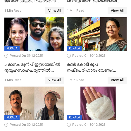
ജീവനൊടുക്കി;15കാരിയെ
ബന്ധുവിനെ കൊണ്ടാക്കി
കണ്ടെത്തിയത്
മടങ്ങുന്നതിനിടെ ടോറസ്സ്
View All
View All
1 Min Read
1 Min Read
കിടപ്പുമുറിയില്‍ തൂങ്ങി മരിച്ച
ലോറി സ്കൂട്ടറിൽ ഇടിച്ചു :
നിലയിൽ
യുവതിക്ക് ദാരുണാന്ത്യം
KERALA
KERALA
Posted On 31-12-2025
Posted On 30-12-2025
5 മാസം മുൻപ് ഇസ്രയേലിൽ
രണ്ട് കോടി രൂപ
ദുരൂഹസാഹചര്യത്തിൽ
നഷ്ടപരിഹാരം വേണം;
മരിച്ചനിലയിൽ കണ്ടെത്തിയ
ജിസിഡിഎക്ക് വക്കീൽ
View All
View All
1 Min Read
1 Min Read
മലയാളി യുവാവിന്റെ ഭാര്യയും
നോട്ടീസയച്ച് ഉമാ തോമസ്
മരിച്ചു
KERALA
KERALA
Posted On 30-12-2025
Posted On 30-12-2025