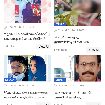
KERALA
Posted On 25-12-2025
Posted On 24-12-2025
സുരേഷ് ഗോപിയെ വിമര്‍ശിച്ച്
വീട്ടിൽ അടച്ചിട്ടു,
കോണ്‍ഗ്രസ് കൗണ്‍സിലര്‍
ഇസ്തിരിപ്പെട്ടി കൊണ്ട്
View All
പൊള്ളിച്ചു; 8 മാസം
1 Min Read
View All
1 Min Read
ഗർഭിണിയായ യുവതിക്ക് ക്രൂര
മർദനം
KERALA
KERALA
Posted On 24-12-2025
Posted On 24-12-2025
80കാരിയെ ഊൺമേശയുടെ
വെള്ളമാണെന്ന് കരുതി
കാലിൽ കെട്ടിയിട്ട് സ്വർണവും
ആസിഡ് കുടിച്ചു;
പണവും കവർന്നു;
ചികിത്സയിലിരുന്ന ആള്‍