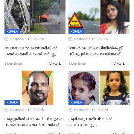
ദൃശ്യങ്ങൾ പുറത്ത്
സ്ഥാനാർത്ഥി
KERALA
KERALA
Posted On 18-12-2025
Posted On 18-12-2025
ധോണിയിൽ റോഡരികിൽ
ടാങ്കർ ലോറിക്കടിയിൽപ്പെട്ട്
കാർ കത്തി ഒരാൾ മരിച്ചു
സ്കൂട്ടർ യാത്രക്കാരിയ്ക്ക്
ദാരുണാന്ത്യം; അപകടം
View All
View All
1 Min Read
1 Min Read
കണ്ടോത്ത് ദേശീയ പാതയിൽ
KERALA
KERALA
Posted On 17-12-2025
Posted On 17-12-2025
കണ്ണൂരിൽ ബിജെപി നിയുക്ത
കളിക്കുന്നതിനിടയിൽ
നഗരസഭാ കൗൺസിലർക്ക് 36
പൊള്ളലേറ്റു;
വർഷം തടവുശിക്ഷ
ചികിത്സയിലായിരുന്ന രണ്ടാം