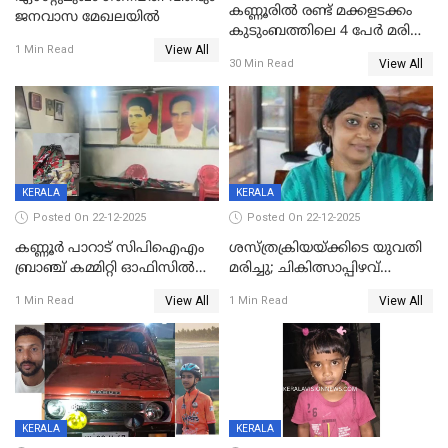
കണ്ണൂരിൽ രണ്ട് മക്കളടക്കം
ജനവാസ മേഖലയിൽ
കുടുംബത്തിലെ 4 പേർ മരിച്ച
View All
നിലയിൽ
1 Min Read
View All
30 Min Read
KERALA
KERALA
Posted On 22-12-2025
Posted On 22-12-2025
കണ്ണൂർ പാറാട് സിപിഐഎം
ശസ്ത്രക്രിയയ്‌ക്കിടെ യുവതി
ബ്രാഞ്ച് കമ്മിറ്റി ഓഫിസിൽ
മരിച്ചു; ചികിത്സാപ്പിഴവ്
തീയിട്ടു; നേതാക്കളുടെ
ആരോപിച്ച് ബന്ധുക്കൾ;
View All
View All
1 Min Read
1 Min Read
ചിത്രങ്ങളടക്കം കത്തിയ
സംഭവം മാവേലിക്കരയിൽ
നിലയിൽ
KERALA
KERALA