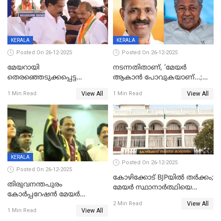
KERALA
KERALA
Posted On 26-12-2025
Posted On 26-12-2025
മേയറായി
നടന്നതിതാണ്, ‘മേയർ
തെരഞ്ഞെടുക്കപ്പെട്ട
ആകാൻ പോവുകയാണ്...;
ശേഷമുള്ള പി ഇന്ദിരയുടെ
ആവട്ടെ, അഭിനന്ദനങ്ങൾ’;
View All
View All
1 Min Read
1 Min Read
ആദ്യ വോട്ട് അസാധു; കണ്ണൂർ
മുഖ്യമന്ത്രിയുടെ ഓഫീസ്
ഡെപ്യൂട്ടി മേയർ സ്ഥാനത്ത്
തന്നെ വിശദീകരിയ്ക്കുന്നു;
താഹിറിന് വിജയം
സത്യമിതാണ്
KERALA
Posted On 26-12-2025
Posted On 26-12-2025
കോഴിക്കോട് BJPയിൽ തർക്കം;
തിരുവനന്തപുരം
മേയർ സ്ഥാനാർത്ഥിയെ
കോര്‍പ്പറേഷന്‍ മേയര്‍
പരസ്യമായി പ്രഖ്യാപിച്ചില്ല
View All
തെരഞ്ഞെടുപ്പ്; സിപിഐഎം
2 Min Read
View All
1 Min Read
ഹൈക്കോടതിയിലേക്ക്;