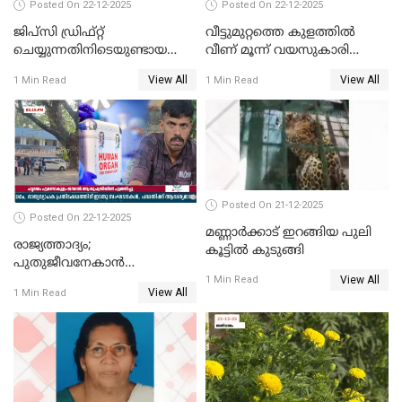
Posted On 22-12-2025
Posted On 22-12-2025
ജിപ്സി ഡ്രിഫ്റ്റ്
വീട്ടുമുറ്റത്തെ കുളത്തിൽ
ചെയ്യുന്നതിനിടെയുണ്ടായ
വീണ് മൂന്ന് വയസുകാരി
അപകടം; 14 വയസുകാരന്
മരിച്ചു
View All
View All
1 Min Read
1 Min Read
ദാരുണാന്ത്യം; ജീപ്സി
ഓടിച്ചയാൾ അറസ്റ്റിൽ.
Posted On 21-12-2025
Posted On 22-12-2025
മണ്ണാർക്കാട് ഇറങ്ങിയ പുലി
രാജ്യത്താദ്യം;
കൂട്ടിൽ കുടുങ്ങി
പുതുജീവനേകാൻ
View All
ഷിബുവിന്റെ ഹൃദയം
1 Min Read
View All
1 Min Read
എറണാകുളം സർക്കാർ
ജനറൽ
ആശുപത്രിയിലെത്തിച്ചു