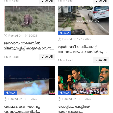
View All
View All
1 Min Read
1 Min Read
ക്ലാസ് വിദ്യാർത്ഥിനി മരിച്ചു
KERALA
Posted On 17-12-2025
Posted On 17-12-2025
ജനവാസ മേഖലയില്‍
മന്ത്രി സജി ചെറിയാന്റെ
നിലയുറപ്പിച്ച് കാട്ടുകൊമ്പന്‍
വാഹനം അപകടത്തിൽപ്പെട്ടു;
പടയപ്പ
View All
മന്ത്രിയും സംഘവും
1 Min Read
View All
1 Min Read
രക്ഷപ്പെട്ടത് തലനാരിടയ്ക്ക്
KERALA
KERALA
Posted On 16-12-2025
Posted On 16-12-2025
പനമരം, കണിയാമ്പറ്റ
‘പോറ്റിയേ കേറ്റിയേ’
പഞ്ചായത്തുകളിൽ
ഭക്തവികാരം