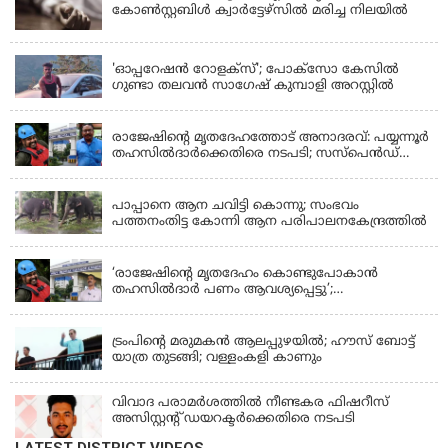
കോൺസ്റ്റബിൾ ക്വാർട്ടേഴ്സിൽ മരിച്ച നിലയിൽ
LATEST NEWS
'ഓപ്പറേഷൻ റോളക്സ്'; പോക്സോ കേസിൽ
ഗുണ്ടാ തലവൻ സാഗേഷ് കുമ്പാളി അറസ്റ്റിൽ
KERALA
രാജേഷിന്റെ മൃതദേഹത്തോട് അനാദരവ്: പയ്യന്നൂർ
തഹസിൽദാർക്കെതിരെ നടപടി; സസ്പെൻഡ്
ചെയ്യാൻ നിർദേശം നൽകി മന്ത്രി
KERALA
പാപ്പാനെ ആന ചവിട്ടി കൊന്നു; സംഭവം
പത്തനംതിട്ട കോന്നി ആന പരിപാലനകേന്ദ്രത്തിൽ
KERALA
‘രാജേഷിന്‍റെ മൃതദേഹം കൊണ്ടുപോകാന്‍
തഹസില്‍ദാര്‍ പണം ആവശ്യപ്പെട്ടു’;
ഗുരുതരആരോപണം
LATEST NEWS
ട്രംപിന്റെ മരുമകന്‍ ആലപ്പുഴയില്‍; ഹൗസ് ബോട്ട്
യാത്ര തുടങ്ങി; വള്ളംകളി കാണും
വിവാദ പരാമര്‍ശത്തില്‍ നീണ്ടകര ഫിഷറീസ്
അസിസ്റ്റന്റ് ഡയറക്ടര്‍ക്കെതിരെ നടപടി
LATEST DISTRICT VIDEOS