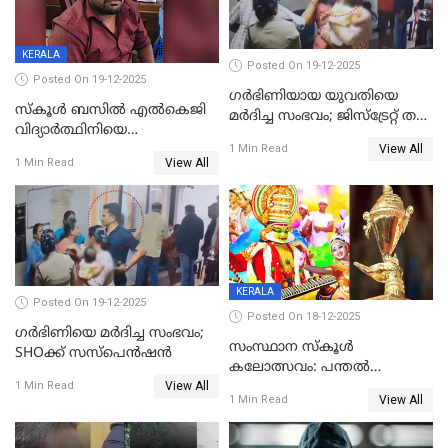
KERALA
Posted On 19-12-2025
Posted On 19-12-2025
ഗര്‍ഭിണിയായ യുവതിയെ
സ്കൂൾ ബസിൽ എൽകെജി
മര്‍ദിച്ച സംഭവം; ജിസ്‌ട്രേറ്റ് തല
വിദ്യാര്‍ത്ഥിനിയെ
അന്വേഷണം വേണമെന്ന്
View All
ലൈംഗികമായി ഉപദ്രവിച്ചു;
1 Min Read
യുവതി
View All
1 Min Read
ക്ലീനര്‍ പിടിയിൽ
KERALA
Posted On 19-12-2025
Posted On 18-12-2025
ഗര്‍ഭിണിയെ മർദിച്ച സംഭവം;
സംസ്ഥാന സ്കൂൾ
SHOക്ക് സസ്പെൻഷൻ
കലോത്സവം: പന്തൽ
View All
കാൽനാട്ടൽ 20 ന്
1 Min Read
View All
1 Min Read