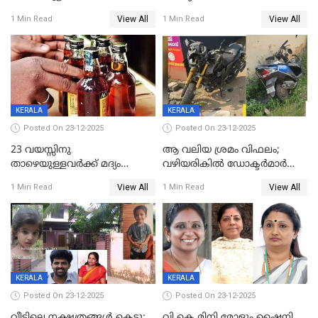
ലൈംഗികാതിക്രമം; 36കാരന്
അറിയിച്ചിട്ടില്ല, മേയറെ
View All
View All
1 Min Read
1 Min Read
59 വർഷം തടവും 90,൦൦൦ രൂപ
കണ്ടെത്താൻ ഇന്ന് കോർ
പിഴയും ശിക്ഷ
കമ്മിറ്റി കൂടിയില്ല';
അതൃപ്തിയുമായി ദീപ്തി മേരി
വർഗീസ്
KERALA
KERALA
Posted On 23-12-2025
Posted On 23-12-2025
23 വയസ്സിനു
ആ വലിയ ശ്രമം വിഫലം;
താഴെയുള്ളവർക്ക് മദ്യം
വഴിയരികില്‍ ‌ഡോക്ടര്‍മാര്‍
നൽകിയതിനെതിരെ കർശന
ശസ്ത്രക്രിയ നടത്തിയ ലിനു
View All
View All
1 Min Read
1 Min Read
നടപടി;സ്ഥാപനങ്ങൾക്കെതിരെ
മരണത്തിന് കീഴടങ്ങി
രണ്ട് കേസുകൾ
KERALA
KERALA
Posted On 23-12-2025
Posted On 23-12-2025
വീട്ടിലെ നക്ഷത്രങ്ങൾ കെട്ടു;
വി.കെ മിനി മോളും ഷൈനി