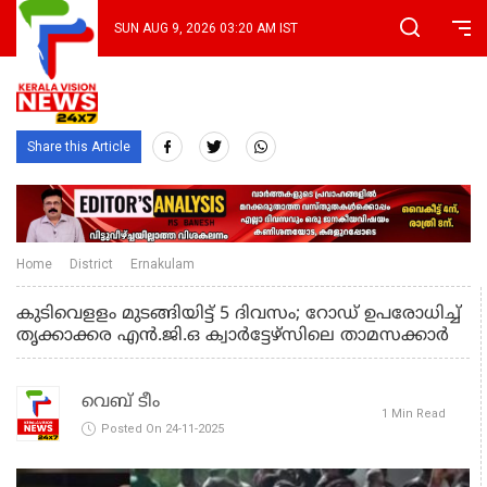
SUN AUG 9, 2026 03:20 AM IST
Share this Article
Home
District
Ernakulam
കുടിവെളളം മുടങ്ങിയിട്ട് 5 ദിവസം; റോഡ് ഉപരോധിച്ച്
തൃക്കാക്കര എൻ.ജി.ഒ ക്വാർട്ടേഴ്സിലെ താമസക്കാർ
വെബ് ടീം
1 Min Read
Posted On 24-11-2025