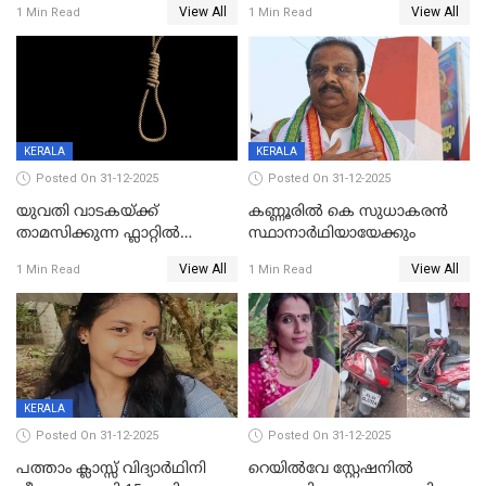
View All
View All
1 Min Read
1 Min Read
വധശ്രമക്കേസ് പ്രതി പിടിയിൽ
KERALA
KERALA
Posted On 31-12-2025
Posted On 31-12-2025
യുവതി വാടകയ്ക്ക്
കണ്ണൂരിൽ കെ സുധാകരൻ
താമസിക്കുന്ന ഫ്ലാറ്റില്‍
സ്ഥാനാർഥിയായേക്കും
തൂങ്ങിമരിച്ച നിലയില്‍;
View All
View All
1 Min Read
1 Min Read
സംഭവം കൈതപ്പൊയിലില്‍
KERALA
Posted On 31-12-2025
Posted On 31-12-2025
പത്താം ക്ലാസ്സ് വിദ്യാര്‍ഥിനി
റെയിൽവേ സ്റ്റേഷനിൽ