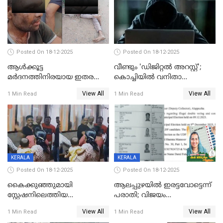
Posted On 18-12-2025
Posted On 18-12-2025
ആൾക്കൂട്ട
വീണ്ടും 'ഡിജിറ്റല്‍ അറസ്റ്റ്';
മർദനത്തിനിരയായ ഇതര
കൊച്ചിയില്‍ വനിതാ
സംസ്ഥാന തൊഴിലാളി മരിച്ചു;
ഡോക്ടര്‍ക്ക് നഷ്ടമായത് 6.38
View All
View All
1 Min Read
1 Min Read
നടുക്കുന്ന സംഭവം
കോടി രൂപ
വാളയാറിൽ
KERALA
KERALA
Posted On 18-12-2025
Posted On 18-12-2025
കൈക്കുഞ്ഞുമായി
ആലപ്പുഴയിൽ ഇരട്ടവോട്ടെന്ന്
സ്റ്റേഷനിലെത്തിയ
പരാതി; വിജയം
യുവതിയ്ക്ക് മർദ്ദനം; സിഐ
റദ്ദാക്കണമെന്ന് വലിയമരം
View All
View All
1 Min Read
1 Min Read
കരണത്തടിച്ചു; CC ടിവി
വാർഡിലെ എൽഡിഎഫ്