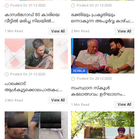
Posted On 21-12-2025
Posted On 21-12-2025
കാസർഗോഡ് 80 കാരിയെ
ഭക്തിയും പ്രകൃതിയും
വീട്ടിൽ മരിച്ച നിലയിൽ
ഒന്നാകുന്ന അപൂര്‍വ്വ കാഴ്ച;
കണ്ടെത്തി
ഭക്തർക്ക്
View All
View All
1 Min Read
2 Min Read
കാഴ്ചാനുഭവമൊരുക്കി
ശബരീ നന്ദനം
KERALA
Posted On 21-12-2025
Posted On 20-12-2025
പാലക്കാട്‌
സംസ്ഥാന സ്കൂൾ
ആൾകൂട്ടക്കൊലപാതകം;
കലോത്സവം: ഉദ്ഘാടനം
അന്വേഷണം
View All
മുഖ്യമന്ത്രി, സമാപനത്തിൽ
2 Min Read
ഊർജ്ജിതമാക്കിമാക്കി
View All
1 Min Read
മുഖ്യാതിഥിയായി
ക്രൈംബ്രാഞ്ച്
മോഹൻലാൽ