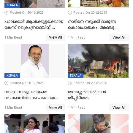
KERALA
Posted On 20-12-2025
Posted On 20-12-2025
പാലക്കാട് ആൾക്കൂട്ടക്കൊല;
നാടിനെ നടുക്കി ദാരുണ
കേസ് ക്രൈംബ്രാഞ്ചിന്;
കൊലപാതകം; അഞ്ചു
DYSPയുടെ നേതൃത്വത്തിൽ
വയസ്സുകാരനെ 'അമ്മ
View All
View All
1 Min Read
1 Min Read
അന്വേഷിക്കും
കഴുത്തുഞെരിച്ച് കൊന്നു
KERALA
KERALA
Posted On 20-12-2025
Posted On 20-12-2025
നാളെ സത്യപ്രതിജ്ഞ
തലശ്ശേരിയിൽ വൻ
നടക്കാനിരിക്കെ പഞ്ചായത്ത്
തീപ്പിടിത്തം
മെമ്പർ മരിച്ചു
View All
View All
1 Min Read
1 Min Read