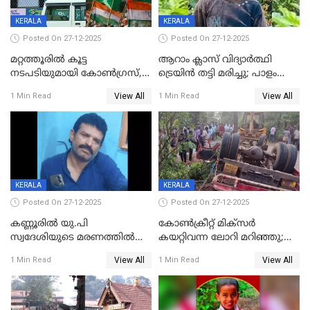
KERALA
KERALA
Posted On 27-12-2025
Posted On 27-12-2025
മറ്റത്തൂരിൽ കൂട്ട
ആറാം ക്ലാസ് വിദ്യാർത്ഥി
നടപടിയുമായി കോണ്‍ഗ്രസ്,
ട്രെയിൻ തട്ടി മരിച്ചു; പാളം
ബിജെപി പാളയത്തിലെത്തിയ
മുറിച്ചുകടക്കുന്നതിനിടെ
View All
View All
1 Min Read
1 Min Read
എട്ട് പേര്‍ ഉള്‍പ്പെടെ
അപകടം മലപ്പുറത്ത്
പത്തുപേരെ പുറത്താക്കി,
ചൊവ്വന്നൂരിലും നടപടി
KERALA
KERALA
Posted On 27-12-2025
Posted On 27-12-2025
കണ്ണൂരിൽ യു.പി
കോണ്‍ക്രീറ്റ് മിക്‌സര്‍
സ്വദേശിയുടെ മരണത്തിൽ
കയറ്റിവന്ന ലോറി മറിഞ്ഞു;
അഞ്ചംഗ സംഘത്തിനെതിരെ
രണ്ടുപേര്‍ക്ക് ദാരുണാന്ത്യം;
View All
View All
1 Min Read
1 Min Read
കേസ്; തർക്കമുണ്ടായത്
അപകടം കണ്ണൂരിൽ
ഫേഷ്യലിന് 300 രൂപ
ആവശ്യപ്പെട്ടതിനെച്ചൊല്ലി