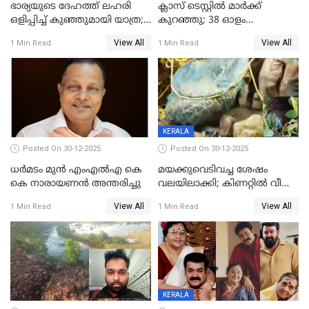
ഭാര്യയുടെ ദേഹത്ത് ലഹരി
ക്ലാസ് ടെസ്റ്റിൽ മാർക്ക്
ഒളിപ്പിച്ച് കുഞ്ഞുമായി യാത്ര;
കുറഞ്ഞു; 38 ഓളം
ഓട്ടോ വളഞ്ഞ് ദമ്പതികളെ
വിദ്യാർഥികളെ ട്യൂഷൻ
View All
View All
1 Min Read
1 Min Read
പിടികൂടി പൊലീസ്
സെന്ററിലെ അധ്യാപകന്‍
മർദിച്ചതായി പരാതി
KERALA
Posted On 30-12-2025
Posted On 30-12-2025
ധർമടം മുൻ എംഎല്‍എ കെ
മയക്കുവെടിവച്ച ശേഷം
കെ നാരായണന്‍ അന്തരിച്ചു
വലയിലാക്കി; കിണറ്റിൽ വീണ
കടുവയെ പുറത്തെത്തിച്ചു
View All
View All
1 Min Read
1 Min Read
KERALA