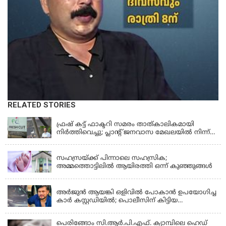
RELATED STORIES
KERALA
ഫ്രഷ് കട്ട് ഫാക്ടറി സമരം താത്കാലികമായി
നിർത്തിവെച്ചു; പ്ലാൻ്റ് ജനവാസ മേഖലയിൽ നിന്ന്
മാറ്റാൻ കമ്പനി സന്നദ്ധത അറിയിച്ചതായി പി.കെ
KERALA
ഫിറോസ് എംഎൽഎ
സഹസ്രയ്ക്ക് പിന്നാലെ സഹസ്രിക;
അമ്മത്തൊട്ടിലില്‍ ആയിരത്തി ഒന്ന് കുഞ്ഞുങ്ങള്‍
KERALA
അർജുൻ ആയങ്കി ഒളിവിൽ പോകാൻ ഉപയോഗിച്ച
കാർ കസ്റ്റഡിയിൽ; പൊലീസിന് കിട്ടിയ
വാഹനത്തിന്റെ ഉടമ അർജുന്റെ ഭാര്യ
പെരിങ്ങോം സി.ആർ.പി.എഫ്. ക്യാമ്പിലെ ഹെഡ്