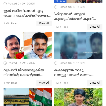
KERALA
Posted On 29-12-2025
Posted On 29-12-2025
ഇന്ന് മാറിമറിഞ്ഞത് ഏഴു
'ഫിറ്റായാൽ' അളവ്
തവണ; ഒരാഴ്ചയ്ക്ക് ശേഷം
കുറയും,'സ്‌മോൾ കുറവ്
സ്വർണവിലയിൽ ഇടിവ്
View All
പിടികൂടി; ബാറിന് 25,000 രൂപ
1 Min Read
View All
1 Min Read
പിഴ
Posted On 29-12-2025
Posted On 29-12-2025
വ്യാപാരി ജീവനൊടുക്കിയ
കഴക്കൂട്ടത്ത് നാലു
നിലയില്‍; കോണ്‍ഗ്രസ്
വയസ്സുകാരന്റെ മരണം
കൗണ്‍സിലറുടെ
കൊലപാതകം: അമ്മയും
View All
View All
1 Min Read
1 Min Read
മാനസികപീഡനമെന്ന് കുറിപ്പ്
സുഹൃത്തും പൊലീസ്
കസ്റ്റഡിയിൽ