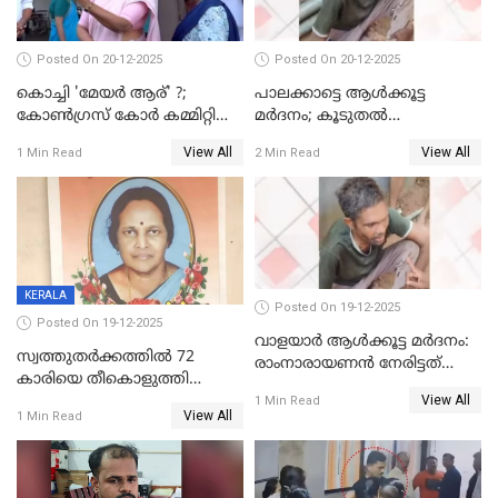
Posted On 20-12-2025
Posted On 20-12-2025
കൊച്ചി 'മേയർ ആര്' ?;
പാലക്കാട്ടെ ആള്‍ക്കൂട്ട
കോണ്‍ഗ്രസ് കോര്‍ കമ്മിറ്റി
മര്‍ദനം; കൂടുതല്‍
യോഗം ചൊവ്വാഴ്ച
അറസ്റ്റുണ്ടാവും, മര്‍ദിച്ചത് 15
View All
View All
1 Min Read
2 Min Read
അംഗ സംഘമെന്ന് വിവരം
KERALA
Posted On 19-12-2025
Posted On 19-12-2025
വാളയാർ ആൾക്കൂട്ട മർദനം:
സ്വത്തുതര്‍ക്കത്തില്‍ 72
രാംനാരായണൻ നേരിട്ടത്
കാരിയെ തീകൊളുത്തി
കൊടും ക്രൂരത; ശരീരത്തിൽ
View All
കൊന്നു;
1 Min Read
നാൽപ്പതിലേറെ
View All
1 Min Read
ക്രൂരകൊലപാതകത്തില്‍
മുറിവുകളെന്ന് പോസ്റ്റ്‌മോർട്ടം
സഹോദരിപുത്രന് ജീവപര്യന്തം
റിപ്പോർട്ട്