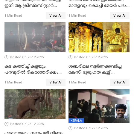
ഇനി ആ ക്രിസ്മസ് സ്റ്റാർ
മാത്യുവും കൊച്ചി മേയർ പദം
മാത്രം; പൈതങ്ങൾക്ക്
പങ്കിടും; ദീപ്തി മേരി വർഗീസ്
View All
View All
1 Min Read
1 Min Read
വേണ്ടിയുള്ള
മേയറാകില്ല
പിടിവലിക്കിടയിൽ
അപ്പൂപ്പനെതിരെ പോക്സോ
കേസ് ഒടുവിൽ 4 ജീവനുകൾ
പൊലിഞ്ഞു
Posted On 23-12-2025
Posted On 23-12-2025
കട കത്തിച്ച് കളയും,
ശബരിമല സ്വര്‍ണക്കവര്‍ച്ച
പറവൂരില്‍ ഭീകരാന്തരീക്ഷം
കേസ്; ദുരൂഹത കൂട്ടി
സൃഷ്ടിച്ച് കുട്ടി ലഹരിസംഘം
വിദേശവ്യവസായിയുടെ മൊഴി
View All
View All
1 Min Read
1 Min Read
KERALA
Posted On 23-12-2025
Posted On 22-12-2025
ഏഴാറ്റുമുഖം ഗണപതി വീണ്ടും