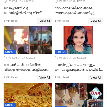
Posted On 30-12-2025
Posted On 30-12-2025
വെങ്കുളത്ത് വ്യൂ
മോഹന്‍ലാലിന്‍റെ അമ്മ
പോയിന്റിൽനിന്നു വീണ്
ശാന്തകുമാരി അന്തരിച്ചു
യുവാവ് മരിച്ചു
View All
View All
1 Min Read
1 Min Read
KERALA
KERALA
Posted On 29-12-2025
Posted On 29-12-2025
വേടന്റെ പരിപാടിക്കിടെ
കാൽമുട്ടിനൊപ്പം വെള്ളം,
തിക്കും തിരക്കും; കുട്ടികള്‍
ഒന്നാം ക്ലാസുകാരി പുഴയിൽ
ഉള്‍പ്പെടെ നിരവധി പേര്‍ക്ക്
മുങ്ങി മരിച്ചു; ദാരുണ സംഭവം
View All
View All
1 Min Read
1 Min Read
പരിക്ക്; പാളം മറികടന്ന
കുട്ടികൾക്കൊപ്പം
യുവാവ് ട്രെയിന്‍ തട്ടി മരിച്ചു
കളിക്കുന്നതിനിടെ
KERALA