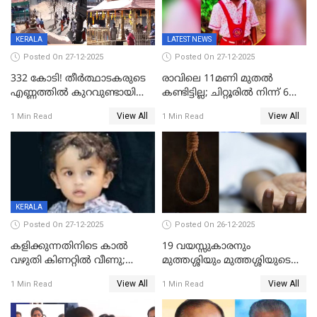
KERALA
LATEST NEWS
Posted On 27-12-2025
Posted On 27-12-2025
332 കോടി! തീർത്ഥാടകരുടെ
രാവിലെ 11മണി മുതൽ
എണ്ണത്തിൽ കുറവുണ്ടായിട്ടും
കണ്ടിട്ടില്ല; ചിറ്റൂരിൽ നിന്ന് 6
ശബരിമലയിൽ വരുമാനം
വയസ്സുകാരനെ കാണാതായി
View All
View All
1 Min Read
1 Min Read
കുതിച്ചുയരുന്നു
KERALA
Posted On 27-12-2025
Posted On 26-12-2025
കളിക്കുന്നതിനിടെ കാൽ
19 വയസ്സുകാരനും
വഴുതി കിണറ്റിൽ വീണു;
മുത്തശ്ശിയും മുത്തശ്ശിയുടെ
ഒന്നര വയസ്സുകാരന്
സഹോദരിയും വീട്ടിൽ തൂങ്ങി
View All
View All
1 Min Read
1 Min Read
ദാരുണാന്ത്യം
മരിച്ചനിലയിൽ